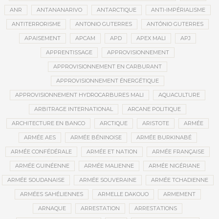
ANR
ANTANANARIVO
ANTARCTIQUE
ANTI-IMPÉRIALISME
ANTITERRORISME
ANTONIO GUTERRES
ANTÓNIO GUTERRES
APAISEMENT
APCAM
APD
APEX MALI
APJ
APPRENTISSAGE
APPROVISIONNEMENT
APPROVISIONNEMENT EN CARBURANT
APPROVISIONNEMENT ÉNERGÉTIQUE
APPROVISIONNEMENT HYDROCARBURES MALI
AQUACULTURE
ARBITRAGE INTERNATIONAL
ARCANE POLITIQUE
ARCHITECTURE EN BANCO
ARCTIQUE
ARISTOTE
ARMÉE
ARMÉE AES
ARMÉE BÉNINOISE
ARMÉE BURKINABÉ
ARMÉE CONFÉDÉRALE
ARMÉE ET NATION
ARMÉE FRANÇAISE
ARMÉE GUINÉENNE
ARMÉE MALIENNE
ARMÉE NIGÉRIANE
ARMÉE SOUDANAISE
ARMÉE SOUVERAINE
ARMÉE TCHADIENNE
ARMÉES SAHÉLIENNES
ARMELLE DAKOUO
ARMEMENT
ARNAQUE
ARRESTATION
ARRESTATIONS