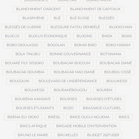
BIODIVERSITÉ
BIOMÉTRIE
BLANCHIMENT
BLANCHIMENT D’ARGENT
BLANCHIMENT DE CAPITAUX
BLASPHÈME
BLÉ
BLÉ RUSSE
BLESSÉS
BLESSÉS DE GUERRE
BLESSURE FATOU DEMBÉLÉ
BLOCKCHAIN
BLOCUS
BLOCUS ÉCONOMIQUE
BLOGING
BNDA
BOAD
BOBO-DIOULASSO
BOGOLAN
BOKAR BIRO
BOKO HARAM
BOLA TINUBU
BONNE GOUVERNANCE
BOTSWANA
BOUARÉ FILY SISSOKO
BOUBACAR BOCOUM
BOUBACAR DIANÉ
BOUBACAR DOUMBIA
BOUBACAR MAO DIANÉ
BOUBOU CISSÉ
BOUGOUNI
BOULEVARD DE L’INDÉPENDANCE
BOULIKESSI
BOULKESSI
BOURAKÉBOUGOU
BOUREM
BOURÉMA KANSAYE
BOURSES
BOURSES D'ÉTUDES
BOURSES ÉTUDIANTS
BOZO
BRASSAGE CULTUREL
BRÉMA ELY DICKO
BRÉSIL
BRICE OLIGUI NGUEMA
BRICS
BRICS AFRIQUE
BRIGADE MOBILE D’INTERVENTION
BRUNO LE MAIRE
BRUXELLES
BUDGET 2027-2029