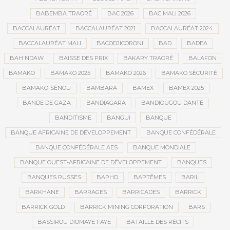
BABEMBA TRAORÉ
BAC 2026
BAC MALI 2026
BACCALAURÉAT
BACCALAURÉAT 2021
BACCALAURÉAT 2024
BACCALAURÉAT MALI
BACODJICORONI
BAD
BADEA
BAH NDAW
BAISSE DES PRIX
BAKARY TRAORÉ
BALAFON
BAMAKO
BAMAKO 2025
BAMAKO 2026
BAMAKO SÉCURITÉ
BAMAKO-SÉNOU
BAMBARA
BAMEX
BAMEX 2025
BANDE DE GAZA
BANDIAGARA
BANDIOUGOU DANTÉ
BANDITISME
BANGUI
BANQUE
BANQUE AFRICAINE DE DÉVELOPPEMENT
BANQUE CONFÉDÉRALE
BANQUE CONFÉDÉRALE AES
BANQUE MONDIALE
BANQUE OUEST-AFRICAINE DE DÉVELOPPEMENT
BANQUES
BANQUES RUSSES
BAPHO
BAPTÊMES
BARIL
BARKHANE
BARRAGES
BARRICADES
BARRICK
BARRICK GOLD
BARRICK MINING CORPORATION
BARS
BASSIROU DIOMAYE FAYE
BATAILLE DES RÉCITS