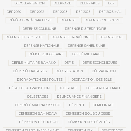
DÉDOLLARISATION
DEEPFAKE
DEEPFAKES
DEF
DEF 2020
DEF 2022
DEF 2023
DEF 2025
DEF 2026 MALI
DÉFÉCATION À L’AIR LIBRE
DÉFENSE
DÉFENSE COLLECTIVE
DÉFENSE COMMUNE
DÉFENSE DU TERRITOIRE
DÉFENSE ET SÉCURITÉ
DÉFENSE EUROPÉENNE
DÉFENSE MALI
DÉFENSE NATIONALE
DÉFENSE SAHÉLIENNE
DÉFICIT BUDGÉTAIRE
DÉFILÉ MILITAIRE
DÉFILÉ MILITAIRE BAMAKO
DÉFIS
DÉFIS ÉCONOMIQUES
DÉFIS SÉCURITAIRES
DÉFORESTATION
DÉGRADATION
DÉGRADATION DES ROUTES
DÉGRADATION DES SOLS
DÉLAI DE LA TRANSITION
DÉLESTAGE
DÉLESTAGE AU MALI
DÉLESTAGES
DÉLINQUANCE FINANCIÈRE
DEMBÉLÉ MADINA SISSOKO
DÉMENTI
DEMI-FINALE
DÉMISSION BAH NDAW
DÉMISSION BOUBOU CISSÉ
DÉMISSION DE CHOGUEL
DÉMISSION DES DÉPUTÉS
DÉMISSION DU GOUVERNEMENT
DÉMISSION IBK
DÉMOCRATIE