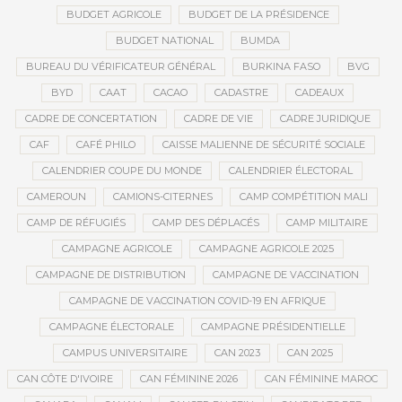
BUDGET AGRICOLE
BUDGET DE LA PRÉSIDENCE
BUDGET NATIONAL
BUMDA
BUREAU DU VÉRIFICATEUR GÉNÉRAL
BURKINA FASO
BVG
BYD
CAAT
CACAO
CADASTRE
CADEAUX
CADRE DE CONCERTATION
CADRE DE VIE
CADRE JURIDIQUE
CAF
CAFÉ PHILO
CAISSE MALIENNE DE SÉCURITÉ SOCIALE
CALENDRIER COUPE DU MONDE
CALENDRIER ÉLECTORAL
CAMEROUN
CAMIONS-CITERNES
CAMP COMPÉTITION MALI
CAMP DE RÉFUGIÉS
CAMP DES DÉPLACÉS
CAMP MILITAIRE
CAMPAGNE AGRICOLE
CAMPAGNE AGRICOLE 2025
CAMPAGNE DE DISTRIBUTION
CAMPAGNE DE VACCINATION
CAMPAGNE DE VACCINATION COVID-19 EN AFRIQUE
CAMPAGNE ÉLECTORALE
CAMPAGNE PRÉSIDENTIELLE
CAMPUS UNIVERSITAIRE
CAN 2023
CAN 2025
CAN CÔTE D'IVOIRE
CAN FÉMININE 2026
CAN FÉMININE MAROC