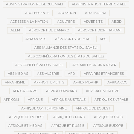
ADMINISTRATION PUBLIQUE MALI
ADMINISTRATION TERRITORIALE
ADOLESCENTS
ADOPTION
ADP-MALIBA
ADRESSE À LA NATION
ADULTÈRE
ADVERSITÉ
AECID
AEEM
AÉROPORT DE BAMAKO
AÉROPORT DIORI HAMANI
AÉROPORTS
AÉROPORTS DU MALI
AES
AES (ALLIANCE DES ÉTATS DU SAHEL)
AES (CONFÉDÉRATION DES ÉTATS DU SAHEL)
AES CONFÉDÉRATION SAHEL
AES MALI BURKINA NIGER
AES MÉDIAS
AES-ALGÉRIE
AFD
AFFAIRES ÉTRANGÈRES
AFFAIRISME
AFFRONTEMENTS
AFREXIMBANK
AFRICA CDC
AFRICA CORPS
AFRICA FORWARD
AFRICAN INITIATIVE
AFRICOM
AFRIQUE
AFRIQUE AUSTRALE
AFRIQUE CENTRALE
AFRIQUE CONTEMPORAINE
AFRIQUE DE L’OUEST
AFRIQUE DE L'OUEST
AFRIQUE DU NORD
AFRIQUE DU SUD
AFRIQUE ET MÉDIAS
AFRIQUE ET RUSSIE
AFRIQUE EUROPE