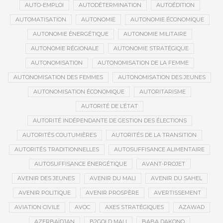
AUTO-EMPLOI
AUTODÉTERMINATION
AUTOÉDITION
AUTOMATISATION
AUTONOMIE
AUTONOMIE ÉCONOMIQUE
AUTONOMIE ÉNERGÉTIQUE
AUTONOMIE MILITAIRE
AUTONOMIE RÉGIONALE
AUTONOMIE STRATÉGIQUE
AUTONOMISATION
AUTONOMISATION DE LA FEMME
AUTONOMISATION DES FEMMES
AUTONOMISATION DES JEUNES
AUTONOMISATION ÉCONOMIQUE
AUTORITARISME
AUTORITÉ DE L’ÉTAT
AUTORITÉ INDÉPENDANTE DE GESTION DES ÉLECTIONS
AUTORITÉS COUTUMIÈRES
AUTORITÉS DE LA TRANSITION
AUTORITÉS TRADITIONNELLES
AUTOSUFFISANCE ALIMENTAIRE
AUTOSUFFISANCE ÉNERGÉTIQUE
AVANT-PROJET
AVENIR DES JEUNES
AVENIR DU MALI
AVENIR DU SAHEL
AVENIR POLITIQUE
AVENIR PROSPÈRE
AVERTISSEMENT
AVIATION CIVILE
AVOC
AXES STRATÉGIQUES
AZAWAD
AZERBAÏDJAN
B2GOLD MALI
BABA DAKONO