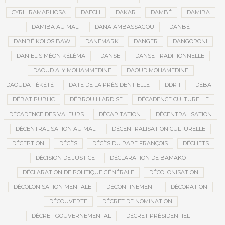
CYRIL RAMAPHOSA
DAECH
DAKAR
DAMBÉ
DAMIBA
DAMIBA AU MALI
DANA AMBASSAGOU
DANBÉ
DANBÉ KOLOSIBAW
DANEMARK
DANGER
DANGORONI
DANIEL SIMÉON KÉLÉMA
DANSE
DANSE TRADITIONNELLE
DAOUD ALY MOHAMMEDINE
DAOUD MOHAMEDINE
DAOUDA TÉKÉTÉ
DATE DE LA PRÉSIDENTIELLE
DDR-I
DÉBAT
DÉBAT PUBLIC
DÉBROUILLARDISE
DÉCADENCE CULTURELLE
DÉCADENCE DES VALEURS
DÉCAPITATION
DÉCENTRALISATION
DÉCENTRALISATION AU MALI
DÉCENTRALISATION CULTURELLE
DÉCEPTION
DÉCÈS
DÉCÈS DU PAPE FRANÇOIS
DÉCHETS
DÉCISION DE JUSTICE
DÉCLARATION DE BAMAKO
DÉCLARATION DE POLITIQUE GÉNÉRALE
DÉCOLONISATION
DÉCOLONISATION MENTALE
DÉCONFINEMENT
DÉCORATION
DÉCOUVERTE
DÉCRET DE NOMINATION
DÉCRET GOUVERNEMENTAL
DÉCRET PRÉSIDENTIEL