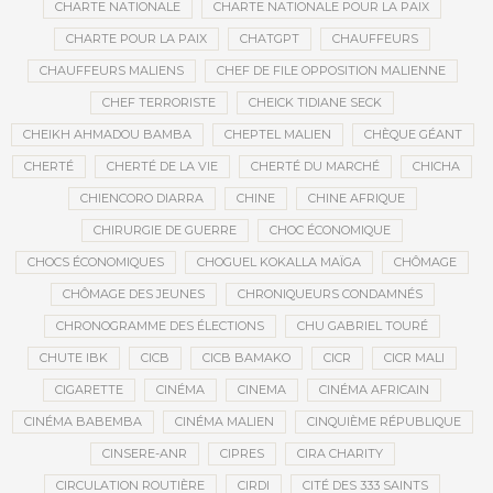
CHARTE NATIONALE
CHARTE NATIONALE POUR LA PAIX
CHARTE POUR LA PAIX
CHATGPT
CHAUFFEURS
CHAUFFEURS MALIENS
CHEF DE FILE OPPOSITION MALIENNE
CHEF TERRORISTE
CHEICK TIDIANE SECK
CHEIKH AHMADOU BAMBA
CHEPTEL MALIEN
CHÈQUE GÉANT
CHERTÉ
CHERTÉ DE LA VIE
CHERTÉ DU MARCHÉ
CHICHA
CHIENCORO DIARRA
CHINE
CHINE AFRIQUE
CHIRURGIE DE GUERRE
CHOC ÉCONOMIQUE
CHOCS ÉCONOMIQUES
CHOGUEL KOKALLA MAÏGA
CHÔMAGE
CHÔMAGE DES JEUNES
CHRONIQUEURS CONDAMNÉS
CHRONOGRAMME DES ÉLECTIONS
CHU GABRIEL TOURÉ
CHUTE IBK
CICB
CICB BAMAKO
CICR
CICR MALI
CIGARETTE
CINÉMA
CINEMA
CINÉMA AFRICAIN
CINÉMA BABEMBA
CINÉMA MALIEN
CINQUIÈME RÉPUBLIQUE
CINSERE-ANR
CIPRES
CIRA CHARITY
CIRCULATION ROUTIÈRE
CIRDI
CITÉ DES 333 SAINTS