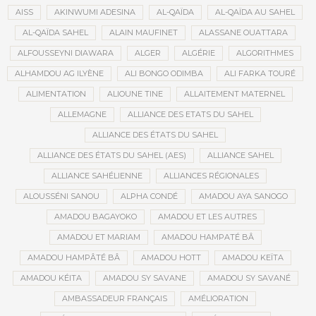
AISS
AKINWUMI ADESINA
AL-QAÏDA
AL-QAÏDA AU SAHEL
AL-QAÏDA SAHEL
ALAIN MAUFINET
ALASSANE OUATTARA
ALFOUSSEYNI DIAWARA
ALGER
ALGÉRIE
ALGORITHMES
ALHAMDOU AG ILYÈNE
ALI BONGO ODIMBA
ALI FARKA TOURÉ
ALIMENTATION
ALIOUNE TINE
ALLAITEMENT MATERNEL
ALLEMAGNE
ALLIANCE DES ETATS DU SAHEL
ALLIANCE DES ÉTATS DU SAHEL
ALLIANCE DES ÉTATS DU SAHEL (AES)
ALLIANCE SAHEL
ALLIANCE SAHÉLIENNE
ALLIANCES RÉGIONALES
ALOUSSÉNI SANOU
ALPHA CONDÉ
AMADOU AYA SANOGO
AMADOU BAGAYOKO
AMADOU ET LES AUTRES
AMADOU ET MARIAM
AMADOU HAMPATÉ BÂ
AMADOU HAMPÂTÉ BÂ
AMADOU HOTT
AMADOU KEÏTA
AMADOU KÉITA
AMADOU SY SAVANE
AMADOU SY SAVANÉ
AMBASSADEUR FRANÇAIS
AMÉLIORATION