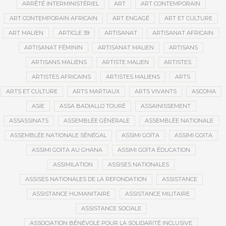
ARRÊTÉ INTERMINISTÉRIEL
ART
ART CONTEMPORAIN
ART CONTEMPORAIN AFRICAIN
ART ENGAGÉ
ART ET CULTURE
ART MALIEN
ARTICLE 39
ARTISANAT
ARTISANAT AFRICAIN
ARTISANAT FÉMININ
ARTISANAT MALIEN
ARTISANS
ARTISANS MALIENS
ARTISTE MALIEN
ARTISTES
ARTISTES AFRICAINS
ARTISTES MALIENS
ARTS
ARTS ET CULTURE
ARTS MARTIAUX
ARTS VIVANTS
ASCOMA
ASIE
ASSA BADIALLO TOURÉ
ASSAINISSEMENT
ASSASSINATS
ASSEMBLÉE GÉNÉRALE
ASSEMBLÉE NATIONALE
ASSEMBLÉE NATIONALE SÉNÉGAL
ASSIMI GOÏTA
ASSIMI GOITA
ASSIMI GOITA AU GHANA
ASSIMI GOÏTA ÉDUCATION
ASSIMILATION
ASSISES NATIONALES
ASSISES NATIONALES DE LA REFONDATION
ASSISTANCE
ASSISTANCE HUMANITAIRE
ASSISTANCE MILITAIRE
ASSISTANCE SOCIALE
ASSOCIATION BÉNÉVOLE POUR LA SOLIDARITÉ INCLUSIVE