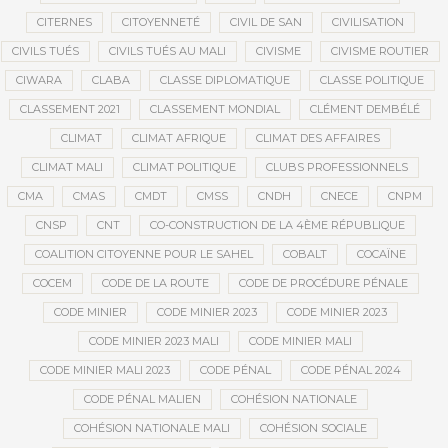
CITERNES
CITOYENNETÉ
CIVIL DE SAN
CIVILISATION
CIVILS TUÉS
CIVILS TUÉS AU MALI
CIVISME
CIVISME ROUTIER
CIWARA
CLABA
CLASSE DIPLOMATIQUE
CLASSE POLITIQUE
CLASSEMENT 2021
CLASSEMENT MONDIAL
CLÉMENT DEMBÉLÉ
CLIMAT
CLIMAT AFRIQUE
CLIMAT DES AFFAIRES
CLIMAT MALI
CLIMAT POLITIQUE
CLUBS PROFESSIONNELS
CMA
CMAS
CMDT
CMSS
CNDH
CNECE
CNPM
CNSP
CNT
CO-CONSTRUCTION DE LA 4ÈME RÉPUBLIQUE
COALITION CITOYENNE POUR LE SAHEL
COBALT
COCAÏNE
COCEM
CODE DE LA ROUTE
CODE DE PROCÉDURE PÉNALE
CODE MINIER
CODE MINIER 2023
CODE MINIER 2023
CODE MINIER 2023 MALI
CODE MINIER MALI
CODE MINIER MALI 2023
CODE PÉNAL
CODE PÉNAL 2024
CODE PÉNAL MALIEN
COHÉSION NATIONALE
COHÉSION NATIONALE MALI
COHÉSION SOCIALE