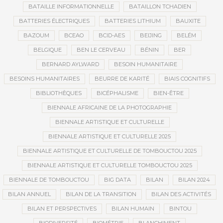
BATAILLE INFORMATIONNELLE
BATAILLON TCHADIEN
BATTERIES ÉLECTRIQUES
BATTERIES LITHIUM
BAUXITE
BAZOUM
BCEAO
BCID-AES
BEIJING
BELÉM
BELGIQUE
BEN LE CERVEAU
BÉNIN
BER
BERNARD AYLWARD
BESOIN HUMANITAIRE
BESOINS HUMANITAIRES
BEURRE DE KARITÉ
BIAIS COGNITIFS
BIBLIOTHÈQUES
BICÉPHALISME
BIEN-ÊTRE
BIENNALE AFRICAINE DE LA PHOTOGRAPHIE
BIENNALE ARTISTIQUE ET CULTURELLE
BIENNALE ARTISTIQUE ET CULTURELLE 2025
BIENNALE ARTISTIQUE ET CULTURELLE DE TOMBOUCTOU 2025
BIENNALE ARTISTIQUE ET CULTURELLE TOMBOUCTOU 2025
BIENNALE DE TOMBOUCTOU
BIG DATA
BILAN
BILAN 2024
BILAN ANNUEL
BILAN DE LA TRANSITION
BILAN DES ACTIVITÉS
BILAN ET PERSPECTIVES
BILAN HUMAIN
BINTOU