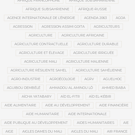
AFRIQUE FRANCOPHONE
AFRIQUE SUBSAHARIENNE
AFRIQUE SUBSAHRIENNE
AFRIQUE-RUSSIE
AGENCE INTERNATIONALE DE L’ÉNERGIE
AGENDA 2063
AGOA
AGRESSION
AGRESSION ASSIMI GOITA
AGRICULTEURS
AGRICULTURE
AGRICULTURE AFRICAINE
AGRICULTURE CONTRACTUELLE
AGRICULTURE DURABLE
AGRICULTURE ET ÉLEVAGE
AGRICULTURE IRRIGUÉE
AGRICULTURE MALI
AGRICULTURE MALIENNE
AGRICULTURE RÉSILIENTE SAHEL
AGRICULTURE SAHÉLIENNE
AGRO-INDUSTRIE
AGROÉCOLOGIE
AGRV
AGUELHOC
AGUIBOU DEMBÉLÉ
AHMADOU AL AMINOU LÔ
AHMED BABA
AÏCHA YATABARY
AÏD EL-FITR
AÏD EL-KÉBIR
AIDE ALIMENTAIRE
AIDE AU DÉVELOPPEMENT
AIDE FINANCIÈRE
AIDE HUMANITAIRE
AIDE INTERNATIONALE
AIDE PUBLIQUE AU DÉVELOPPEMENT
AIDES HUMANITAIRES
AIE
AIGE
AIGLES DAMES DU MALI
AIGLES DU MALI
AIR FRANCE