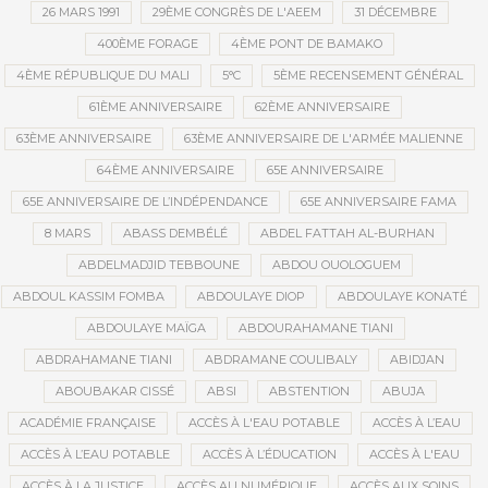
26 MARS 1991
29ÈME CONGRÈS DE L'AEEM
31 DÉCEMBRE
400ÈME FORAGE
4ÈME PONT DE BAMAKO
4ÈME RÉPUBLIQUE DU MALI
5°C
5ÈME RECENSEMENT GÉNÉRAL
61ÈME ANNIVERSAIRE
62ÈME ANNIVERSAIRE
63ÈME ANNIVERSAIRE
63ÈME ANNIVERSAIRE DE L'ARMÉE MALIENNE
64ÈME ANNIVERSAIRE
65E ANNIVERSAIRE
65E ANNIVERSAIRE DE L’INDÉPENDANCE
65E ANNIVERSAIRE FAMA
8 MARS
ABASS DEMBÉLÉ
ABDEL FATTAH AL-BURHAN
ABDELMADJID TEBBOUNE
ABDOU OUOLOGUEM
ABDOUL KASSIM FOMBA
ABDOULAYE DIOP
ABDOULAYE KONATÉ
ABDOULAYE MAÏGA
ABDOURAHAMANE TIANI
ABDRAHAMANE TIANI
ABDRAMANE COULIBALY
ABIDJAN
ABOUBAKAR CISSÉ
ABSI
ABSTENTION
ABUJA
ACADÉMIE FRANÇAISE
ACCÈS À L'EAU POTABLE
ACCÈS À L’EAU
ACCÈS À L’EAU POTABLE
ACCÈS À L’ÉDUCATION
ACCÈS À L'EAU
ACCÈS À LA JUSTICE
ACCÈS AU NUMÉRIQUE
ACCÈS AUX SOINS