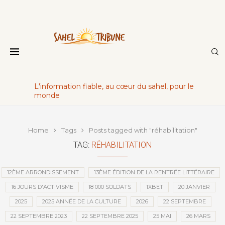
L'information fiable, au cœur du sahel, pour le
monde
Home
Tags
Posts tagged with "réhabilitation"
TAG:
RÉHABILITATION
12ÈME ARRONDISSEMENT
13ÈME ÉDITION DE LA RENTRÉE LITTÉRAIRE
16 JOURS D'ACTIVISME
18 000 SOLDATS
1XBET
20 JANVIER
2025
2025 ANNÉE DE LA CULTURE
2026
22 SEPTEMBRE
22 SEPTEMBRE 2023
22 SEPTEMBRE 2025
25 MAI
26 MARS