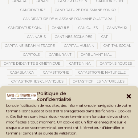
CANADA
CANAM
CANCER DU SEIN
CANDIDATS DEF
CANDIDATURE
CANDIDATURE D'OUSMANE SONKO
CANDIDATURE DE ALASSANE DRAMANE OUATTARA
CANDIDATURE ONU
CANICULE
CANICULES
CANIVEAUX
CANNABIS
CANTINES SCOLAIRES
CAP
CAPITAINE IBRAHIM TRAORÉ
CAPITAL HUMAIN
CAPITAL SOCIAL
CAPITOLE
CARBURANT
CARBURANT MALI
CARTE D’IDENTITÉ BIOMÉTRIQUE
CARTE NINA
CARTONS ROUGES
CASABLANCA
CATASTROPHE
CATASTROPHE NATURELLE
CATASTROPHES CLIMATIQUES
CATASTROPHES NATURELLES
CAUTION 10 000 DOLLARS
CAUTION DE VISA
CDAT
CECOGEC
Politique de
confidentialité
CÉDÉAO
CEDEAO
CEI
CÉLÉBRATION NATIONALE
CEMAC
Lors de l’utilisation de nos sites, des informations de navigation de votre
CEMAPI
CEN-SNESUP
CENOU
CENSURE
terminal sont susceptibles d’être enregistrées dans des fichiers « Cookies
». Ces fichiers sont installés sur votre terminal en fonction de vos choix,
CENTRAFRIQUE
CENTRALE SOLAIRE
modifiables à tout moment. Un cookie est un fichier enregistré sur le
CENTRALE SOLAIRE DE SANANKOROBA
CENTRALES SOLAIRES
disque dur de votre terminal, permettant à l’émetteur d’identifier le
terminal pendant sa durée de validation.
CENTRE D'INTELLIGENCE ARTIFICIELLE