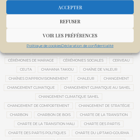
CENTRE DE SANTÉ COMMUNAUTAIRE
CENTRE DU MALI
ACCEPTER
CENTRE INTERNATIONAL DE CONFÉRENCES DE BAMAKO
REFUSER
CENTRE MALI
CENTRE NATIONAL DES EXAMENS ET CONCOURS DE L’ÉDUCATION
VOIR LES PRÉFÉRENCES
CENTRES DE DONNÉES
CERCLE DE RÉFLEXION À DISTANCE
Politique de cookies
Déclaration de confidentialité
CÉRÉALES
CÉRÉALES RUSSES
CÉRÉMONIE DE DÉCORATION
CÉRÉMONIES DE MARIAGE
CÉRÉMONIES SOCIALES
CERVEAU
CEUTA
CHAHANA TAKIOU
CHAÎNE DE VALEUR
CHAÎNES D’APPROVISIONNEMENT
CHALEUR
CHANGEMENT
CHANGEMENT CLIMATIQUE
CHANGEMENT CLIMATIQUE AU SAHEL
CHANGEMENT CLIMATIQUE SAHEL
CHANGEMENT DE COMPORTEMENT
CHANGEMENT DE STRATÉGIE
CHARBON
CHARBON DE BOIS
CHARTE DE LA TRANSITION
CHARTE DE LA TRANSITION MALI
CHARTE DES PARTIS
CHARTE DES PARTIS POLITIQUES
CHARTE DU LIPTAKO-GOURMA