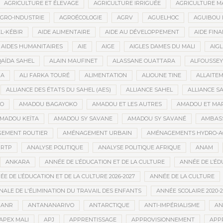
AGRICULTURE ET ÉLEVAGE
AGRICULTURE IRRIGUÉE
AGRICULTURE M
GRO-INDUSTRIE
AGROÉCOLOGIE
AGRV
AGUELHOC
AGUIBOU
EL-KÉBIR
AIDE ALIMENTAIRE
AIDE AU DÉVELOPPEMENT
AIDE FINA
AIDES HUMANITAIRES
AIE
AIGE
AIGLES DAMES DU MALI
AIGL
QAÏDA SAHEL
ALAIN MAUFINET
ALASSANE OUATTARA
ALFOUSSEY
BA
ALI FARKA TOURÉ
ALIMENTATION
ALIOUNE TINE
ALLAITE
ALLIANCE DES ÉTATS DU SAHEL (AES)
ALLIANCE SAHEL
ALLIANCE S
GO
AMADOU BAGAYOKO
AMADOU ET LES AUTRES
AMADOU ET MA
MADOU KEÏTA
AMADOU SY SAVANE
AMADOU SY SAVANÉ
AMBAS
EMENT ROUTIER
AMÉNAGEMENT URBAIN
AMÉNAGEMENTS HYDRO-A
RTP
ANALYSE POLITIQUE
ANALYSE POLITIQUE AFRIQUE
ANAM
ANKARA
ANNÉE DE L’ÉDUCATION ET DE LA CULTURE
ANNÉE DE L’ÉD
E DE L’ÉDUCATION ET DE LA CULTURE 2026-2027
ANNÉE DE LA CULTURE
ALE DE L'ÉLIMINATION DU TRAVAIL DES ENFANTS
ANNÉE SCOLAIRE 2020-2
ANR
ANTANANARIVO
ANTARCTIQUE
ANTI-IMPÉRIALISME
AN
APEX MALI
APJ
APPRENTISSAGE
APPROVISIONNEMENT
APP