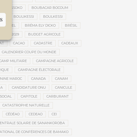
FILY SISSOKO
BOUBACAR BOCOUM
CE
BOULIKESSI
BOULKESSI
S
ULTUREL
BRÉMA ELY DICKO
BRÉSIL
 2027-2029
BUDGET AGRICOLE
AT
CACAO
CADASTRE
CADEAUX
CALENDRIER COUPE DU MONDE
CAMP MILITAIRE
CAMPAGNE AGRICOLE
RIQUE
CAMPAGNE ÉLECTORALE
ININE MAROC
CANADA
CANAM
RA
CANDIDATURE ONU
CANICULE
SOCIAL
CAPITOLE
CARBURANT
CATASTROPHE NATURELLE
CÉDÉAO
CEDEAO
CEI
ENTRALE SOLAIRE DE SANANKOROBA
ATIONAL DE CONFÉRENCES DE BAMAKO