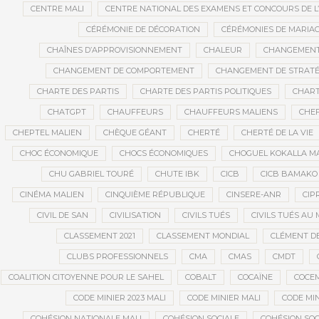
CENTRE MALI
CENTRE NATIONAL DES EXAMENS ET CONCOURS DE L
CÉRÉMONIE DE DÉCORATION
CÉRÉMONIES DE MARIA
CHAÎNES D’APPROVISIONNEMENT
CHALEUR
CHANGEMEN
CHANGEMENT DE COMPORTEMENT
CHANGEMENT DE STRATÉ
CHARTE DES PARTIS
CHARTE DES PARTIS POLITIQUES
CHART
CHATGPT
CHAUFFEURS
CHAUFFEURS MALIENS
CHEF
CHEPTEL MALIEN
CHÈQUE GÉANT
CHERTÉ
CHERTÉ DE LA VIE
CHOC ÉCONOMIQUE
CHOCS ÉCONOMIQUES
CHOGUEL KOKALLA M
CHU GABRIEL TOURÉ
CHUTE IBK
CICB
CICB BAMAKO
CINÉMA MALIEN
CINQUIÈME RÉPUBLIQUE
CINSERE-ANR
CIP
CIVIL DE SAN
CIVILISATION
CIVILS TUÉS
CIVILS TUÉS AU 
CLASSEMENT 2021
CLASSEMENT MONDIAL
CLÉMENT D
CLUBS PROFESSIONNELS
CMA
CMAS
CMDT
COALITION CITOYENNE POUR LE SAHEL
COBALT
COCAÏNE
COCE
CODE MINIER 2023 MALI
CODE MINIER MALI
CODE MIN
COHÉSION NATIONALE MALI
COHÉSION SOCIALE
COHÉSION SOC