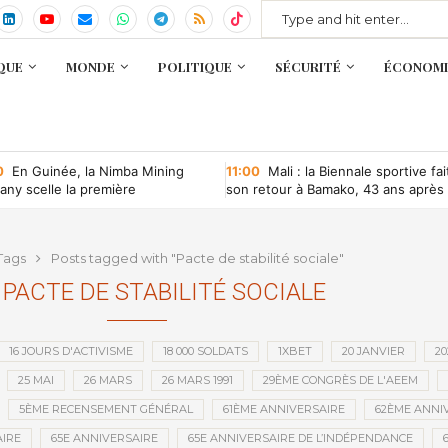
QUE
MONDE
POLITIQUE
SÉCURITÉ
ÉCONOMI
0
En Guinée, la Nimba Mining
11:00
Mali : la Biennale sportive fai
ny scelle la première
son retour à Bamako, 43 ans après
ntion minière d’une société
que depuis l’indépendance
Tags
Posts tagged with "Pacte de stabilité sociale"
PACTE DE STABILITÉ SOCIALE
16 JOURS D'ACTIVISME
18 000 SOLDATS
1XBET
20 JANVIER
20
25 MAI
26 MARS
26 MARS 1991
29ÈME CONGRÈS DE L'AEEM
5ÈME RECENSEMENT GÉNÉRAL
61ÈME ANNIVERSAIRE
62ÈME ANNI
IRE
65E ANNIVERSAIRE
65E ANNIVERSAIRE DE L’INDÉPENDANCE