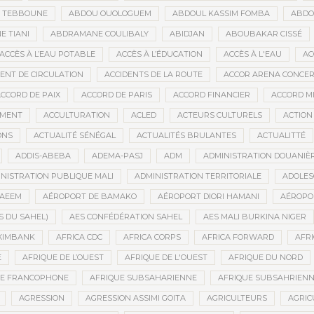
D TEBBOUNE
ABDOU OUOLOGUEM
ABDOUL KASSIM FOMBA
ABDO
 TIANI
ABDRAMANE COULIBALY
ABIDJAN
ABOUBAKAR CISSÉ
ACCÈS À L’EAU POTABLE
ACCÈS À L’ÉDUCATION
ACCÈS À L'EAU
AC
DENT DE CIRCULATION
ACCIDENTS DE LA ROUTE
ACCOR ARENA CONCERT
CCORD DE PAIX
ACCORD DE PARIS
ACCORD FINANCIER
ACCORD MI
MENT
ACCULTURATION
ACLED
ACTEURS CULTURELS
ACTION
ONS
ACTUALITÉ SÉNÉGAL
ACTUALITÉS BRULANTES
ACTUALITTÉ
ADDIS-ABEBA
ADEMA-PASJ
ADM
ADMINISTRATION DOUANIÈ
NISTRATION PUBLIQUE MALI
ADMINISTRATION TERRITORIALE
ADOLES
AEEM
AÉROPORT DE BAMAKO
AÉROPORT DIORI HAMANI
AÉROPO
S DU SAHEL)
AES CONFÉDÉRATION SAHEL
AES MALI BURKINA NIGER
XIMBANK
AFRICA CDC
AFRICA CORPS
AFRICA FORWARD
AFRI
E
AFRIQUE DE L’OUEST
AFRIQUE DE L'OUEST
AFRIQUE DU NORD
UE FRANCOPHONE
AFRIQUE SUBSAHARIENNE
AFRIQUE SUBSAHRIEN
AGRESSION
AGRESSION ASSIMI GOITA
AGRICULTEURS
AGRIC