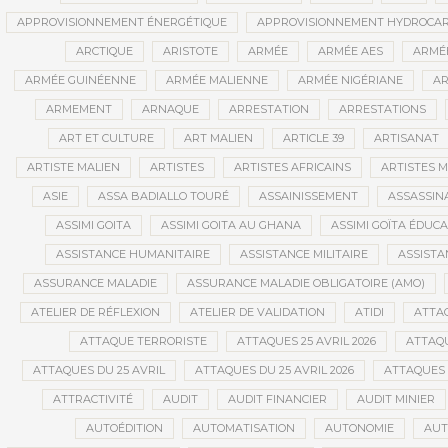
APPROVISIONNEMENT ÉNERGÉTIQUE
APPROVISIONNEMENT HYDROCAR
ARCTIQUE
ARISTOTE
ARMÉE
ARMÉE AES
ARMÉE
ARMÉE GUINÉENNE
ARMÉE MALIENNE
ARMÉE NIGÉRIANE
AR
ARMEMENT
ARNAQUE
ARRESTATION
ARRESTATIONS
ART ET CULTURE
ART MALIEN
ARTICLE 39
ARTISANAT
ARTISTE MALIEN
ARTISTES
ARTISTES AFRICAINS
ARTISTES M
ASIE
ASSA BADIALLO TOURÉ
ASSAINISSEMENT
ASSASSIN
ASSIMI GOITA
ASSIMI GOITA AU GHANA
ASSIMI GOÏTA ÉDUC
ASSISTANCE HUMANITAIRE
ASSISTANCE MILITAIRE
ASSISTA
ASSURANCE MALADIE
ASSURANCE MALADIE OBLIGATOIRE (AMO)
ATELIER DE RÉFLEXION
ATELIER DE VALIDATION
ATIDI
ATTA
ATTAQUE TERRORISTE
ATTAQUES 25 AVRIL 2026
ATTAQU
ATTAQUES DU 25 AVRIL
ATTAQUES DU 25 AVRIL 2026
ATTAQUES 
ATTRACTIVITÉ
AUDIT
AUDIT FINANCIER
AUDIT MINIER
AUTOÉDITION
AUTOMATISATION
AUTONOMIE
AUT