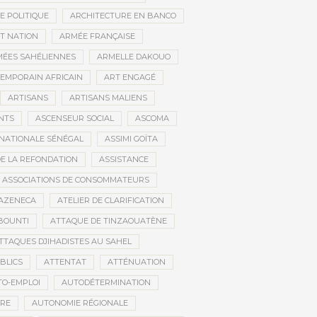
E POLITIQUE
ARCHITECTURE EN BANCO
T NATION
ARMÉE FRANÇAISE
ÉES SAHÉLIENNES
ARMELLE DAKOUO
EMPORAIN AFRICAIN
ART ENGAGÉ
ARTISANS
ARTISANS MALIENS
NTS
ASCENSEUR SOCIAL
ASCOMA
NATIONALE SÉNÉGAL
ASSIMI GOÏTA
DE LA REFONDATION
ASSISTANCE
ASSOCIATIONS DE CONSOMMATEURS
AZENECA
ATELIER DE CLARIFICATION
BOUNTI
ATTAQUE DE TINZAOUATÈNE
TTAQUES DJIHADISTES AU SAHEL
BLICS
ATTENTAT
ATTÉNUATION
TO-EMPLOI
AUTODÉTERMINATION
IRE
AUTONOMIE RÉGIONALE