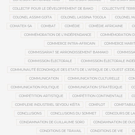
COLLECTIF POUR LE DÉVELOPPEMENT DE BAKO
COLLECTIVITÉ TERR
COLONEL ASSIMI GOÏTA
COLONEL LASSINA TOGOLA
COLONEL 
COMATEX-SA
COMBAT
COMÉDIE
COMÉDIE AFRICAINE
C
COMMÉMORATION DE L'INDÉPENDANCE
COMMÉMORATION DU
COMMERCE INTRA-AFRICAIN
COMMERCE MARIT
COMMISSARIAT 5E ARRONDISSEMENT BAMAKO
COMMISSA
COMMISSION ÉLECTORALE
COMMISSION ÉLECTORALE IND
COMMUNAUTÉ ÉCONOMIQUE DES ETATS DE L'AFRIQUE DE L'OUEST (CEDE
COMMUNICATION
COMMUNICATION CULTURELLE
COM
COMMUNICATION POLITIQUE
COMMUNICATION STRATÉGIQUE
C
COMPÉTITION ARTISTIQUE
COMPÉTITION CONTINENTALE
C
COMPLEXE INDUSTRIEL SEYDOU KÉÏTA
COMPLOT
COMPTABILI
CONCLUSIONS
CONCLUSIONS DU SOMMET
CONCOURS DE LA
CONDAMNATION DE GUILLAUME SORO
CONDAMNATION DE OU
CONDITIONS DE TRAVAIL
CONDITIONS DE VIE
C