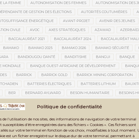
E LA FEMME
AUTONOMISATION DES FEMMES
AUTONOMISATION DES 
DÉPENDANTE DE GESTION DES ÉLECTIONS
AUTORITÉS COUTUMIÈRES
A
UTOSUFFISANCE ÉNERGÉTIQUE
AVANT-PROJET
AVENIR DES JEUNES
TION CIVILE
AVOC
AXES STRATÉGIQUES
AZAWAD
AZERBAÏD
BACCALAURÉAT 2021
BACCALAURÉAT 2024
BACCALAURÉAT MALI
BAMAKO
BAMAKO 2025
BAMAKO 2026
BAMAKO SÉCURITÉ
GARA
BANDIOUGOU DANTÉ
BANDITISME
BANGUI
BANQUE
 MONDIALE
BANQUE OUEST-AFRICAINE DE DÉVELOPPEMENT
BANQU
ADES
BARRICK
BARRICK GOLD
BARRICK MINING CORPORATION
 TCHADIEN
BATTERIES ÉLECTRIQUES
BATTERIES LITHIUM
BAUXIT
BER
BERNARD AYLWARD
BESOIN HUMANITAIRE
BESOINS H
BIEN-ÊTRE
BIENNALE AFRICAINE DE LA PHOTOGRAPHIE
BIENNALE 
Politique de confidentialité
ISTIQUE ET CULTURELLE DE TOMBOUCTOU 2025
BIENNALE ARTISTIQUE ET
s de l’utilisation de nos sites, des informations de navigation de votre terminal
IG DATA
BILAN
BILAN 2024
BILAN ANNUEL
BILAN DE LA TRA
t susceptibles d’être enregistrées dans des fichiers « Cookies ». Ces fichiers sont
ITÉ
BIOMÉTRIE
BLANCHIMENT
BLANCHIMENT D’ARGENT
BLA
tallés sur votre terminal en fonction de vos choix, modifiables à tout moment.
kie est un fichier enregistré sur le disque dur de votre terminal, permettant à
SURE FATOU DEMBÉLÉ
BLOCKCHAIN
BLOCUS
BLOCUS ÉCONOMIQ