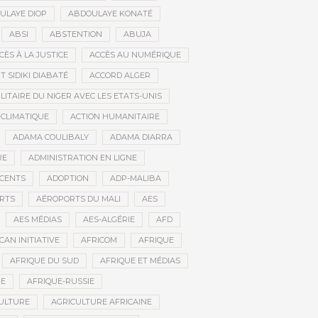
ULAYE DIOP
ABDOULAYE KONATÉ
ABSI
ABSTENTION
ABUJA
CÈS À LA JUSTICE
ACCÈS AU NUMÉRIQUE
 SIDIKI DIABATÉ
ACCORD ALGER
LITAIRE DU NIGER AVEC LES ETATS-UNIS
 CLIMATIQUE
ACTION HUMANITAIRE
ADAMA COULIBALY
ADAMA DIARRA
RE
ADMINISTRATION EN LIGNE
CENTS
ADOPTION
ADP-MALIBA
RTS
AÉROPORTS DU MALI
AES
AES MÉDIAS
AES-ALGÉRIE
AFD
CAN INITIATIVE
AFRICOM
AFRIQUE
AFRIQUE DU SUD
AFRIQUE ET MÉDIAS
NE
AFRIQUE-RUSSIE
ULTURE
AGRICULTURE AFRICAINE