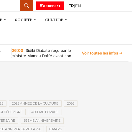
FR
|
EN
S'abonner+
E
SOCIÉTÉ
CULTURE
t
06:00
Sidiki Diabaté reçu par le
Voir toutes les infos →
ministre Mamou Daffé avant son
retour à l’Accor Arena de Paris
25
2025 ANNÉE DE LA CULTURE
2026
31 DÉCEMBRE
400ÈME FORAGE
VERSAIRE
63ÈME ANNIVERSAIRE
65E ANNIVERSAIRE FAMA
8 MARS