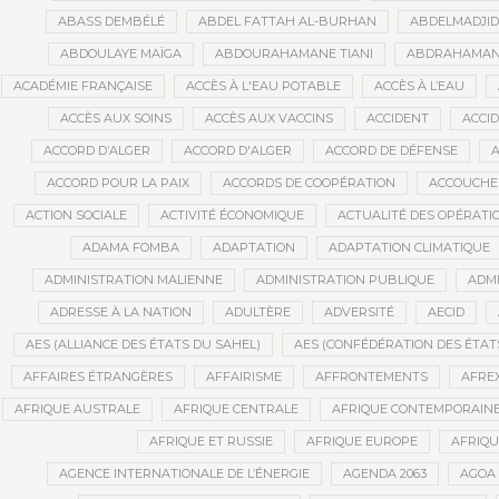
ABASS DEMBÉLÉ
ABDEL FATTAH AL-BURHAN
ABDELMADJI
ABDOULAYE MAÏGA
ABDOURAHAMANE TIANI
ABDRAHAMANE
ACADÉMIE FRANÇAISE
ACCÈS À L'EAU POTABLE
ACCÈS À L’EAU
ACCÈS AUX SOINS
ACCÈS AUX VACCINS
ACCIDENT
ACCI
ACCORD D’ALGER
ACCORD D'ALGER
ACCORD DE DÉFENSE
A
ACCORD POUR LA PAIX
ACCORDS DE COOPÉRATION
ACCOUCHE
ACTION SOCIALE
ACTIVITÉ ÉCONOMIQUE
ACTUALITÉ DES OPÉRATI
ADAMA FOMBA
ADAPTATION
ADAPTATION CLIMATIQUE
ADMINISTRATION MALIENNE
ADMINISTRATION PUBLIQUE
ADMI
ADRESSE À LA NATION
ADULTÈRE
ADVERSITÉ
AECID
AES (ALLIANCE DES ÉTATS DU SAHEL)
AES (CONFÉDÉRATION DES ÉTAT
AFFAIRES ÉTRANGÈRES
AFFAIRISME
AFFRONTEMENTS
AFRE
AFRIQUE AUSTRALE
AFRIQUE CENTRALE
AFRIQUE CONTEMPORAIN
AFRIQUE ET RUSSIE
AFRIQUE EUROPE
AFRIQ
AGENCE INTERNATIONALE DE L’ÉNERGIE
AGENDA 2063
AGOA