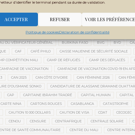
metteur d’identifier le terminal pendant sa durée de validation.
BOLA TINUBU
BONNE GOUVERNANCE
BOTSWANA
BOUARÉ 
DIANÉ
BOUBOU CISSÉ
BOUGOUNI
BOULEVARD DE L’INDÉPENDAN
ACCEPTER
REFUSER
VOIR LES PRÉFÉRENCE
BOURSES D'ÉTUDES
BOURSES ÉTUDIANTS
BOZO
BRASSAGE C
Politique de cookies
Déclaration de confidentialité
E MOBILE D’INTERVENTION
BRUNO LE MAIRE
BRUXELLES
BUDGET
U DU VÉRIFICATEUR GÉNÉRAL
BURKINA FASO
BVG
BYD
CA
QUE
CAF
CAFÉ PHILO
CAISSE MALIENNE DE SÉCURITÉ SOCIALE
MP COMPÉTITION MALI
CAMP DE RÉFUGIÉS
CAMP DES DÉPLACÉS
CAMPAGNE DE VACCINATION
CAMPAGNE DE VACCINATION COVID-19 EN AF
23
CAN 2025
CAN CÔTE D'IVOIRE
CAN FÉMININE 2026
CAN FÉM
URE D'OUSMANE SONKO
CANDIDATURE DE ALASSANE DRAMANE OUATTA
CAP
CAPITAINE IBRAHIM TRAORÉ
CAPITAL HUMAIN
CAPITAL 
CARTE NINA
CARTONS ROUGES
CASABLANCA
CATASTROPHE
CAUTION 10 000 DOLLARS
CAUTION DE VISA
CDAT
CECOGEC
CENOU
CENSURE
CENTRAFRIQUE
CENTRALE SOLAIRE
C
ENTRE DE SANTÉ COMMUNAUTAIRE
CENTRE DU MALI
CENTRE INTERN