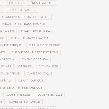
E
CÉRÉALES
CÉRÉALES RUSSES
U
CHAÎNE DE VALEUR
CHANGEMENT CLIMATIQUE SAHEL
CHARTE DE LA TRANSITION MALI
R LA PAIX
CHARTE POUR LA PAIX
ECK
CHEIKH AHMADOU BAMBA
CHINE AFRIQUE
CHIRURGIE DE GUERRE
NÉS
CHRONOGRAMME DES ÉLECTIONS
 AFRICAIN
CINÉMA BABEMBA
3 SAINTS
CITERNES
CITOYENNETÉ
DIPLOMATIQUE
CLASSE POLITIQUE
AT MALI
CLIMAT POLITIQUE
TION DE LA 4ÈME RÉPUBLIQUE
CODE MINIER 2023
CODE MINIER 2023
EN
COHÉSION NATIONALE
ATION ENTRE ETATS
COLLECTEURS