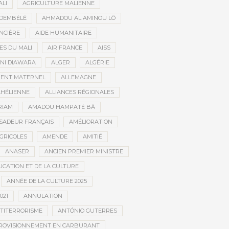
ALI
AGRICULTURE MALIENNE
 DEMBÉLÉ
AHMADOU AL AMINOU LÔ
NCIÈRE
AIDE HUMANITAIRE
ES DU MALI
AIR FRANCE
AISS
NI DIAWARA
ALGER
ALGÉRIE
MENT MATERNEL
ALLEMAGNE
AHÉLIENNE
ALLIANCES RÉGIONALES
RIAM
AMADOU HAMPATÉ BÂ
SADEUR FRANÇAIS
AMÉLIORATION
GRICOLES
AMENDE
AMITIÉ
ANASER
ANCIEN PREMIER MINISTRE
UCATION ET DE LA CULTURE
ANNÉE DE LA CULTURE 2025
021
ANNULATION
TITERRORISME
ANTÓNIO GUTERRES
ROVISIONNEMENT EN CARBURANT