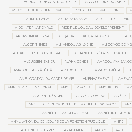
AGRICULTURE CONTRACTUELLE
AGRICULTURE DURABLE
AGRICULTURE RÉSILIENTE SAHEL
AGRICULTURE SAHÉLIENNE
A
AHMED BABA
AÏCHA YATABARY
AÏD EL-FITR
AÏD 
AIDE INTERNATIONALE
AIDE PUBLIQUE AU DÉVELOPPEMENT
AKINWUMI ADESINA
AL-QAÏDA
AL-QAÏDA AU SAHEL
AL-
ALGORITHMES
ALHAMDOU AG ILYÈNE
ALI BONGO ODIM
ALLIANCE DES ETATS DU SAHEL
ALLIANCE DES ÉTATS DU SAHEL
ALOUSSÉNI SANOU
ALPHA CONDÉ
AMADOU AYA SANO
AMADOU HAMPÂTÉ BÂ
AMADOU HOTT
AMADOU KÉITA
A
AMÉLIORATION DU CADRE DE VIE
AMÉNAGEMENT
AMÉNAG
AMNESTY INTERNATIONAL
AMO
AMOUR
AMOUREUX
AM
ANCIEN PRÉSIDENT
ANDRY RAJOELINA
ANÉFIS
ANNÉE DE L’ÉDUCATION ET DE LA CULTURE 2026-2027
ANNÉ
ANNÉE DE LA CULTURE MALI
ANNÉE INTERNATION
ANNULATION DU CONCOURS DE LA FONCTION PUBLIQUE
ANPE
ANTONIO GUTERRES
APAISEMENT
APCAM
APD