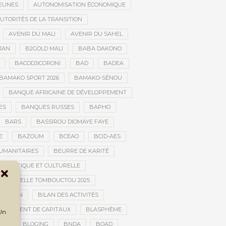
JEUNES
AUTONOMISATION ÉCONOMIQUE
UTORITÉS DE LA TRANSITION
AVENIR DU MALI
AVENIR DU SAHEL
JAN
B2GOLD MALI
BABA DAKONO
BACODJICORONI
BAD
BADEA
BAMAKO SPORT 2026
BAMAKO-SÉNOU
BANQUE AFRICAINE DE DÉVELOPPEMENT
ES
BANQUES RUSSES
BAPHO
BARS
BASSIROU DIOMAYE FAYE
E
BAZOUM
BCEAO
BCID-AES
UMANITAIRES
BEURRE DE KARITÉ
ARTISTIQUE ET CULTURELLE
 CULTURELLE TOMBOUCTOU 2025
NSITION
BILAN DES ACTIVITÉS
NCHIMENT DE CAPITAUX
BLASPHÈME
 Un
UE
BLOGING
BNDA
BOAD