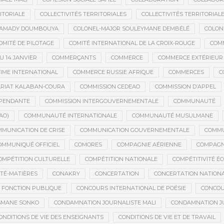
ITORIALE
COLLECTIVITÉS TERRITORIALES
COLLECTIVITÉS TERRITORIALE
MAMADY DOUMBOUYA
COLONEL-MAJOR SOULEYMANE DEMBÉLÉ
COLON
OMITÉ DE PILOTAGE
COMITÉ INTERNATIONAL DE LA CROIX-ROUGE
COM
 14 JANVIER
COMMERÇANTS
COMMERCE
COMMERCE EXTÉRIEUR
IME INTERNATIONAL
COMMERCE RUSSIE AFRIQUE
COMMERCES
C
RIAT KALABAN-COURA
COMMISSION CEDEAO
COMMISSION D’APPEL
ÉPENDANTE
COMMISSION INTERGOUVERNEMENTALE
COMMUNAUTÉ
AO)
COMMUNAUTÉ INTERNATIONALE
COMMUNAUTÉ MUSULMANE
MUNICATION DE CRISE
COMMUNICATION GOUVERNEMENTALE
COMMU
OMMUNIQUÉ OFFICIEL
COMORES
COMPAGNIE AÉRIENNE
COMPAGNI
OMPÉTITION CULTURELLE
COMPÉTITION NATIONALE
COMPÉTITIVITÉ É
TÉ-MATIÈRES
CONAKRY
CONCERTATION
CONCERTATION NATION
 FONCTION PUBLIQUE
CONCOURS INTERNATIONAL DE POÉSIE
CONCOU
SMANE SONKO
CONDAMNATION JOURNALISTE MALI
CONDAMNATION JU
ONDITIONS DE VIE DES ENSEIGNANTS
CONDITIONS DE VIE ET DE TRAVAIL