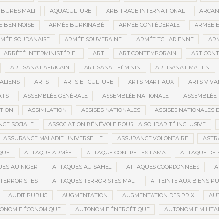
BURES MALI
AQUACULTURE
ARBITRAGE INTERNATIONAL
ARCAN
 BÉNINOISE
ARMÉE BURKINABÉ
ARMÉE CONFÉDÉRALE
ARMÉE E
MÉE SOUDANAISE
ARMÉE SOUVERAINE
ARMÉE TCHADIENNE
ARM
ARRÊTÉ INTERMINISTÉRIEL
ART
ART CONTEMPORAIN
ART CONT
ARTISANAT AFRICAIN
ARTISANAT FÉMININ
ARTISANAT MALIEN
ALIENS
ARTS
ARTS ET CULTURE
ARTS MARTIAUX
ARTS VIVA
ATS
ASSEMBLÉE GÉNÉRALE
ASSEMBLÉE NATIONALE
ASSEMBLÉE 
ATION
ASSIMILATION
ASSISES NATIONALES
ASSISES NATIONALES 
NCE SOCIALE
ASSOCIATION BÉNÉVOLE POUR LA SOLIDARITÉ INCLUSIVE
ASSURANCE MALADIE UNIVERSELLE
ASSURANCE VOLONTAIRE
ASTR
QUE
ATTAQUE ARMÉE
ATTAQUE CONTRE LES FAMA
ATTAQUE DE 
ES AU NIGER
ATTAQUES AU SAHEL
ATTAQUES COORDONNÉES
A
TERRORISTES
ATTAQUES TERRORISTES MALI
ATTEINTE AUX BIENS PU
AUDIT PUBLIC
AUGMENTATION
AUGMENTATION DES PRIX
AU
ONOMIE ÉCONOMIQUE
AUTONOMIE ÉNERGÉTIQUE
AUTONOMIE MILITA