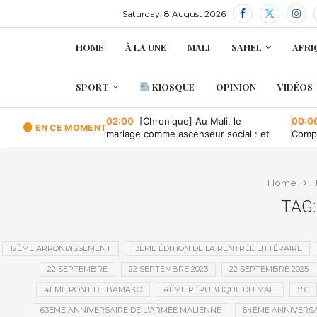
Saturday, 8 August 2026
HOME
À LA UNE
MALI
SAHEL
AFRI
SPORT
KIOSQUE
OPINION
VIDÉOS
02:00
[Chronique] Au Mali, le
00:0
EN CE MOMENT
mariage comme ascenseur social : et
Compa
quand il tombe en panne ?
conve
publi
Home
TAG:
12ÈME ARRONDISSEMENT
13ÈME ÉDITION DE LA RENTRÉE LITTÉRAIRE
22 SEPTEMBRE
22 SEPTEMBRE 2023
22 SEPTEMBRE 2025
4ÈME PONT DE BAMAKO
4ÈME RÉPUBLIQUE DU MALI
5°C
63ÈME ANNIVERSAIRE DE L'ARMÉE MALIENNE
64ÈME ANNIVERSA