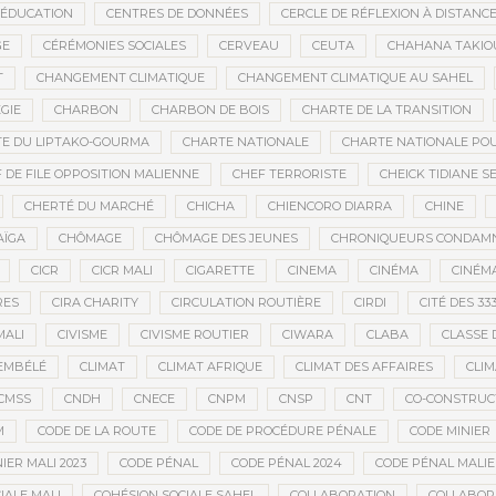
’ÉDUCATION
CENTRES DE DONNÉES
CERCLE DE RÉFLEXION À DISTANC
GE
CÉRÉMONIES SOCIALES
CERVEAU
CEUTA
CHAHANA TAKIO
T
CHANGEMENT CLIMATIQUE
CHANGEMENT CLIMATIQUE AU SAHEL
GIE
CHARBON
CHARBON DE BOIS
CHARTE DE LA TRANSITION
E DU LIPTAKO-GOURMA
CHARTE NATIONALE
CHARTE NATIONALE POU
 DE FILE OPPOSITION MALIENNE
CHEF TERRORISTE
CHEICK TIDIANE S
CHERTÉ DU MARCHÉ
CHICHA
CHIENCORO DIARRA
CHINE
AÏGA
CHÔMAGE
CHÔMAGE DES JEUNES
CHRONIQUEURS CONDAM
CICR
CICR MALI
CIGARETTE
CINEMA
CINÉMA
CINÉMA
RES
CIRA CHARITY
CIRCULATION ROUTIÈRE
CIRDI
CITÉ DES 33
MALI
CIVISME
CIVISME ROUTIER
CIWARA
CLABA
CLASSE 
EMBÉLÉ
CLIMAT
CLIMAT AFRIQUE
CLIMAT DES AFFAIRES
CLIM
CMSS
CNDH
CNECE
CNPM
CNSP
CNT
CO-CONSTRUC
M
CODE DE LA ROUTE
CODE DE PROCÉDURE PÉNALE
CODE MINIER
IER MALI 2023
CODE PÉNAL
CODE PÉNAL 2024
CODE PÉNAL MALI
IALE MALI
COHÉSION SOCIALE SAHEL
COLLABORATION
COLLABOR