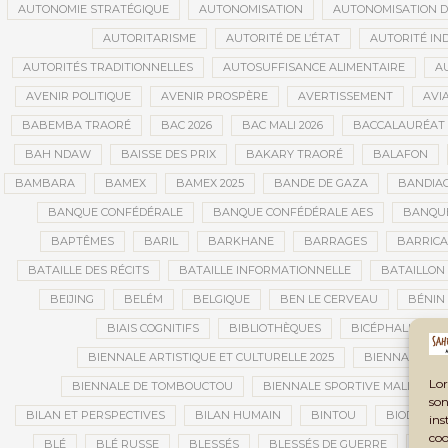
AUTONOMIE STRATÉGIQUE
AUTONOMISATION
AUTONOMISATION D
AUTORITARISME
AUTORITÉ DE L’ÉTAT
AUTORITÉ IN
AUTORITÉS TRADITIONNELLES
AUTOSUFFISANCE ALIMENTAIRE
A
AVENIR POLITIQUE
AVENIR PROSPÈRE
AVERTISSEMENT
AVIA
BABEMBA TRAORÉ
BAC 2026
BAC MALI 2026
BACCALAURÉAT
BAH NDAW
BAISSE DES PRIX
BAKARY TRAORÉ
BALAFON
BAMBARA
BAMEX
BAMEX 2025
BANDE DE GAZA
BANDIA
BANQUE CONFÉDÉRALE
BANQUE CONFÉDÉRALE AES
BANQUE
BAPTÊMES
BARIL
BARKHANE
BARRAGES
BARRIC
BATAILLE DES RÉCITS
BATAILLE INFORMATIONNELLE
BATAILLON
BEIJING
BELÉM
BELGIQUE
BEN LE CERVEAU
BÉNIN
BIAIS COGNITIFS
BIBLIOTHÈQUES
BICÉPHALISME
BIENNALE ARTISTIQUE ET CULTURELLE 2025
BIENNALE ART
Lor
BIENNALE DE TOMBOUCTOU
BIENNALE SPORTIVE MALI
B
son
BILAN ET PERSPECTIVES
BILAN HUMAIN
BINTOU
BIODIVERS
ins
coo
BLÉ
BLÉ RUSSE
BLESSÉS
BLESSÉS DE GUERRE
BLES