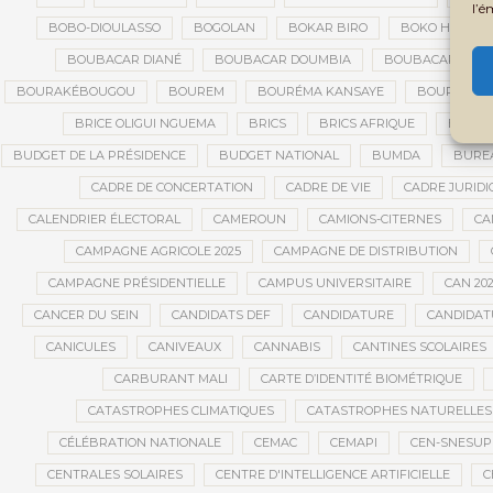
l’é
BOBO-DIOULASSO
BOGOLAN
BOKAR BIRO
BOKO HARAM
BOUBACAR DIANÉ
BOUBACAR DOUMBIA
BOUBACAR MAO 
BOURAKÉBOUGOU
BOUREM
BOURÉMA KANSAYE
BOURSES
BRICE OLIGUI NGUEMA
BRICS
BRICS AFRIQUE
BRIGAD
BUDGET DE LA PRÉSIDENCE
BUDGET NATIONAL
BUMDA
BUREA
CADRE DE CONCERTATION
CADRE DE VIE
CADRE JURIDI
CALENDRIER ÉLECTORAL
CAMEROUN
CAMIONS-CITERNES
CA
CAMPAGNE AGRICOLE 2025
CAMPAGNE DE DISTRIBUTION
CAMPAGNE PRÉSIDENTIELLE
CAMPUS UNIVERSITAIRE
CAN 20
CANCER DU SEIN
CANDIDATS DEF
CANDIDATURE
CANDIDAT
CANICULES
CANIVEAUX
CANNABIS
CANTINES SCOLAIRES
CARBURANT MALI
CARTE D’IDENTITÉ BIOMÉTRIQUE
CATASTROPHES CLIMATIQUES
CATASTROPHES NATURELLES
CÉLÉBRATION NATIONALE
CEMAC
CEMAPI
CEN-SNESUP
CENTRALES SOLAIRES
CENTRE D'INTELLIGENCE ARTIFICIELLE
C