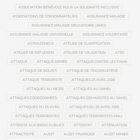
ASSOCIATION BÉNÉVOLE POUR LA SOLIDARITÉ INCLUSIVE
ASSOCIATIONS DE CONSOMMATEURS
ASSURANCE MALADIE
ASSURANCE MALADIE OBLIGATOIRE (AMO)
ASSURANCE MALADIE UNIVERSELLE
ASSURANCE VOLONTAIRE
ASTRAZENECA
ATELIER DE CLARIFICATION
ATELIER DE RÉFLEXION
ATELIER DE VALIDATION
ATIDI
ATTAQUE
ATTAQUE ARMÉE
ATTAQUE CONTRE LES FAMA
ATTAQUE DE BOUNTI
ATTAQUE DE TINZAOUATÈNE
ATTAQUE TERRORISTE
ATTAQUES 25 AVRIL 2026
ATTAQUES AU NIGER
ATTAQUES AU SAHEL
ATTAQUES COORDONNÉES
ATTAQUES DJIHADISTES AU SAHEL
ATTAQUES DU 25 AVRIL
ATTAQUES DU 25 AVRIL 2026
ATTAQUES TERRORISTES
ATTAQUES TERRORISTES MALI
ATTEINTE AUX BIENS PUBLICS
ATTENTAT
ATTÉNUATION
ATTRACTIVITÉ
AUDIT
AUDIT FINANCIER
AUDIT MINIER