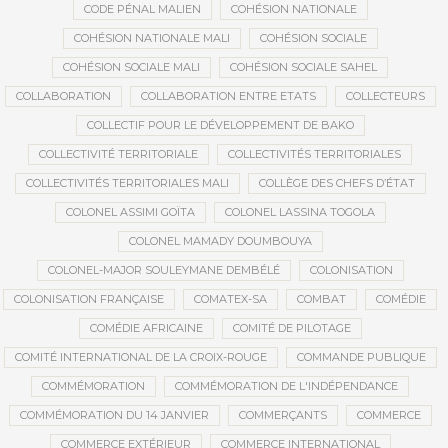
CODE PÉNAL MALIEN
COHÉSION NATIONALE
COHÉSION NATIONALE MALI
COHÉSION SOCIALE
COHÉSION SOCIALE MALI
COHÉSION SOCIALE SAHEL
COLLABORATION
COLLABORATION ENTRE ETATS
COLLECTEURS
COLLECTIF POUR LE DÉVELOPPEMENT DE BAKO
COLLECTIVITÉ TERRITORIALE
COLLECTIVITÉS TERRITORIALES
COLLECTIVITÉS TERRITORIALES MALI
COLLÈGE DES CHEFS D’ÉTAT
COLONEL ASSIMI GOÏTA
COLONEL LASSINA TOGOLA
COLONEL MAMADY DOUMBOUYA
COLONEL-MAJOR SOULEYMANE DEMBÉLÉ
COLONISATION
COLONISATION FRANÇAISE
COMATEX-SA
COMBAT
COMÉDIE
COMÉDIE AFRICAINE
COMITÉ DE PILOTAGE
COMITÉ INTERNATIONAL DE LA CROIX-ROUGE
COMMANDE PUBLIQUE
COMMÉMORATION
COMMÉMORATION DE L'INDÉPENDANCE
COMMÉMORATION DU 14 JANVIER
COMMERÇANTS
COMMERCE
COMMERCE EXTÉRIEUR
COMMERCE INTERNATIONAL