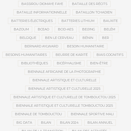
BASSIROU DIOMAYE FAYE
BATAILLE DES RÉCITS
BATAILLE INFORMATIONNELLE
BATAILLON TCHADIEN
BATTERIES ÉLECTRIQUES
BATTERIES LITHIUM
BAUXITE
BAZOUM
BCEAO
BCID-AES
BEIJING
BELÉM
BELGIQUE
BEN LE CERVEAU
BÉNIN
BER
BERNARD AYLWARD
BESOIN HUMANITAIRE
BESOINS HUMANITAIRES
BEURRE DE KARITÉ
BIAIS COGNITIFS
BIBLIOTHÈQUES
BICÉPHALISME
BIEN-ÊTRE
BIENNALE AFRICAINE DE LA PHOTOGRAPHIE
BIENNALE ARTISTIQUE ET CULTURELLE
BIENNALE ARTISTIQUE ET CULTURELLE 2025
BIENNALE ARTISTIQUE ET CULTURELLE DE TOMBOUCTOU 2025
BIENNALE ARTISTIQUE ET CULTURELLE TOMBOUCTOU 2025
BIENNALE DE TOMBOUCTOU
BIENNALE SPORTIVE MALI
BIG DATA
BILAN
BILAN 2024
BILAN ANNUEL