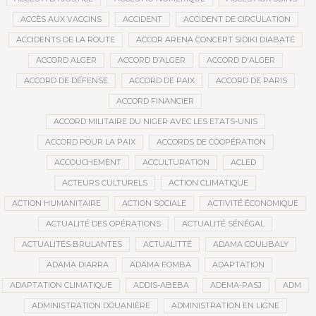
ACCÈS AUX VACCINS
ACCIDENT
ACCIDENT DE CIRCULATION
ACCIDENTS DE LA ROUTE
ACCOR ARENA CONCERT SIDIKI DIABATÉ
ACCORD ALGER
ACCORD D’ALGER
ACCORD D'ALGER
ACCORD DE DÉFENSE
ACCORD DE PAIX
ACCORD DE PARIS
ACCORD FINANCIER
ACCORD MILITAIRE DU NIGER AVEC LES ETATS-UNIS
ACCORD POUR LA PAIX
ACCORDS DE COOPÉRATION
ACCOUCHEMENT
ACCULTURATION
ACLED
ACTEURS CULTURELS
ACTION CLIMATIQUE
ACTION HUMANITAIRE
ACTION SOCIALE
ACTIVITÉ ÉCONOMIQUE
ACTUALITÉ DES OPÉRATIONS
ACTUALITÉ SÉNÉGAL
ACTUALITÉS BRULANTES
ACTUALITTÉ
ADAMA COULIBALY
ADAMA DIARRA
ADAMA FOMBA
ADAPTATION
ADAPTATION CLIMATIQUE
ADDIS-ABEBA
ADEMA-PASJ
ADM
ADMINISTRATION DOUANIÈRE
ADMINISTRATION EN LIGNE