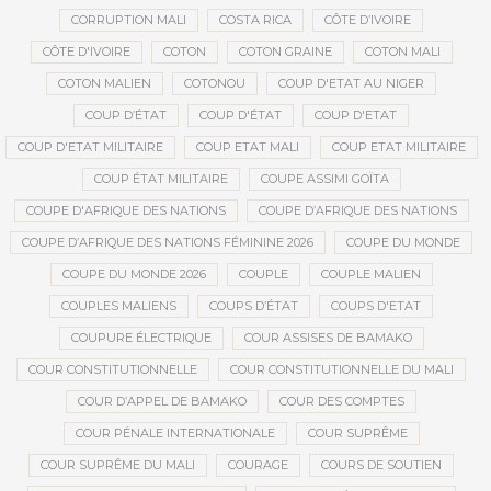
CORRUPTION MALI
COSTA RICA
CÔTE D’IVOIRE
CÔTE D'IVOIRE
COTON
COTON GRAINE
COTON MALI
COTON MALIEN
COTONOU
COUP D'ETAT AU NIGER
COUP D’ÉTAT
COUP D'ÉTAT
COUP D'ETAT
COUP D'ETAT MILITAIRE
COUP ETAT MALI
COUP ETAT MILITAIRE
COUP ÉTAT MILITAIRE
COUPE ASSIMI GOÏTA
COUPE D'AFRIQUE DES NATIONS
COUPE D’AFRIQUE DES NATIONS
COUPE D’AFRIQUE DES NATIONS FÉMININE 2026
COUPE DU MONDE
COUPE DU MONDE 2026
COUPLE
COUPLE MALIEN
COUPLES MALIENS
COUPS D’ÉTAT
COUPS D'ETAT
COUPURE ÉLECTRIQUE
COUR ASSISES DE BAMAKO
COUR CONSTITUTIONNELLE
COUR CONSTITUTIONNELLE DU MALI
COUR D’APPEL DE BAMAKO
COUR DES COMPTES
COUR PÉNALE INTERNATIONALE
COUR SUPRÊME
COUR SUPRÊME DU MALI
COURAGE
COURS DE SOUTIEN