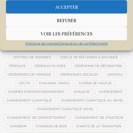
CENTRALE SOLAIRE DE SANANKOROBA
CENTRALES SOLAIRES
ACCEPTER
CENTRE D'INTELLIGENCE ARTIFICIELLE
REFUSER
CENTRE DE SANTÉ COMMUNAUTAIRE
CENTRE DU MALI
CENTRE INTERNATIONAL DE CONFÉRENCES DE BAMAKO
VOIR LES PRÉFÉRENCES
CENTRE MALI
Politique de cookies
Déclaration de confidentialité
CENTRE NATIONAL DES EXAMENS ET CONCOURS DE L’ÉDUCATION
CENTRES DE DONNÉES
CERCLE DE RÉFLEXION À DISTANCE
CÉRÉALES
CÉRÉALES RUSSES
CÉRÉMONIE DE DÉCORATION
CÉRÉMONIES DE MARIAGE
CÉRÉMONIES SOCIALES
CERVEAU
CEUTA
CHAHANA TAKIOU
CHAÎNE DE VALEUR
CHAÎNES D’APPROVISIONNEMENT
CHALEUR
CHANGEMENT
CHANGEMENT CLIMATIQUE
CHANGEMENT CLIMATIQUE AU SAHEL
CHANGEMENT CLIMATIQUE SAHEL
CHANGEMENT DE COMPORTEMENT
CHANGEMENT DE STRATÉGIE
CHARBON
CHARBON DE BOIS
CHARTE DE LA TRANSITION