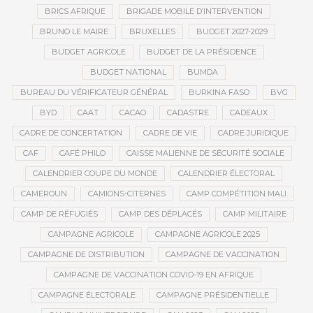
BRICS AFRIQUE
BRIGADE MOBILE D’INTERVENTION
BRUNO LE MAIRE
BRUXELLES
BUDGET 2027-2029
BUDGET AGRICOLE
BUDGET DE LA PRÉSIDENCE
BUDGET NATIONAL
BUMDA
BUREAU DU VÉRIFICATEUR GÉNÉRAL
BURKINA FASO
BVG
BYD
CAAT
CACAO
CADASTRE
CADEAUX
CADRE DE CONCERTATION
CADRE DE VIE
CADRE JURIDIQUE
CAF
CAFÉ PHILO
CAISSE MALIENNE DE SÉCURITÉ SOCIALE
CALENDRIER COUPE DU MONDE
CALENDRIER ÉLECTORAL
CAMEROUN
CAMIONS-CITERNES
CAMP COMPÉTITION MALI
CAMP DE RÉFUGIÉS
CAMP DES DÉPLACÉS
CAMP MILITAIRE
CAMPAGNE AGRICOLE
CAMPAGNE AGRICOLE 2025
CAMPAGNE DE DISTRIBUTION
CAMPAGNE DE VACCINATION
CAMPAGNE DE VACCINATION COVID-19 EN AFRIQUE
CAMPAGNE ÉLECTORALE
CAMPAGNE PRÉSIDENTIELLE