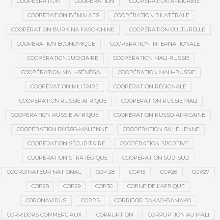
COOPEERATION
COOPÉRATION
COOPÉRATION AFRICAINE
COOPÉRATION BÉNIN AES
COOPÉRATION BILATÉRALE
COOPÉRATION BURKINA FASO-CHINE
COOPÉRATION CULTURELLE
COOPÉRATION ÉCONOMIQUE
COOPÉRATION INTERNATIONALE
COOPÉRATION JUDICIAIRE
COOPÉRATION MALI-RUSSIE
COOPÉRATION MALI-SÉNÉGAL
COOPÉRATION MALI–RUSSIE
COOPÉRATION MILITAIRE
COOPÉRATION RÉGIONALE
COOPÉRATION RUSSIE AFRIQUE
COOPÉRATION RUSSIE MALI
COOPÉRATION RUSSIE-AFRIQUE
COOPÉRATION RUSSO-AFRICAINE
COOPÉRATION RUSSO-MALIENNE
COOPÉRATION SAHÉLIENNE
COOPÉRATION SÉCURITAIRE
COOPÉRATION SPORTIVE
COOPÉRATION STRATÉGIQUE
COOPÉRATION SUD-SUD
COORDINATEUR NATIONAL
COP 28
COP15
COP26
COP27
COP28
COP29
COP30
CORNE DE L’AFRIQUE
CORONAVIRUS
CORPS
CORRIDOR DAKAR-BAMAKO
CORRIDORS COMMERCIAUX
CORRUPTION
CORRUPTION AU MALI