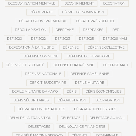
DÉCOLONISATION MENTALE
DÉCONFINEMENT
DÉCORATION
DÉCOUVERTE
DÉCRET DE NOMINATION
DÉCRET GOUVERNEMENTAL
DÉCRET PRÉSIDENTIEL
DÉDOLLARISATION
DEEPFAKE
DEEPFAKES
DEF
DEF 2020
DEF 2022
DEF 2023
DEF 2025
DEF 2026 MALI
DÉFÉCATION À L’AIR LIBRE
DÉFENSE
DÉFENSE COLLECTIVE
DÉFENSE COMMUNE
DÉFENSE DU TERRITOIRE
DÉFENSE ET SÉCURITÉ
DÉFENSE EUROPÉENNE
DÉFENSE MALI
DÉFENSE NATIONALE
DÉFENSE SAHÉLIENNE
DÉFICIT BUDGÉTAIRE
DÉFILÉ MILITAIRE
DÉFILÉ MILITAIRE BAMAKO
DÉFIS
DÉFIS ÉCONOMIQUES
DÉFIS SÉCURITAIRES
DÉFORESTATION
DÉGRADATION
DÉGRADATION DES ROUTES
DÉGRADATION DES SOLS
DÉLAI DE LA TRANSITION
DÉLESTAGE
DÉLESTAGE AU MALI
DÉLESTAGES
DÉLINQUANCE FINANCIÈRE
DEMBÉLÉ MADINA SISSOKO
DÉMENTI
DEMI-FINALE