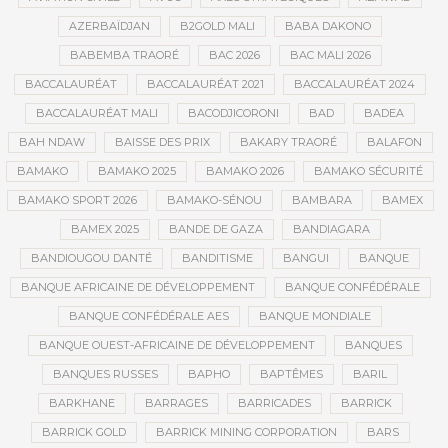
AZERBAÏDJAN
B2GOLD MALI
BABA DAKONO
BABEMBA TRAORÉ
BAC 2026
BAC MALI 2026
BACCALAURÉAT
BACCALAURÉAT 2021
BACCALAURÉAT 2024
BACCALAURÉAT MALI
BACODJICORONI
BAD
BADEA
BAH NDAW
BAISSE DES PRIX
BAKARY TRAORÉ
BALAFON
BAMAKO
BAMAKO 2025
BAMAKO 2026
BAMAKO SÉCURITÉ
BAMAKO SPORT 2026
BAMAKO-SÉNOU
BAMBARA
BAMEX
BAMEX 2025
BANDE DE GAZA
BANDIAGARA
BANDIOUGOU DANTÉ
BANDITISME
BANGUI
BANQUE
BANQUE AFRICAINE DE DÉVELOPPEMENT
BANQUE CONFÉDÉRALE
BANQUE CONFÉDÉRALE AES
BANQUE MONDIALE
BANQUE OUEST-AFRICAINE DE DÉVELOPPEMENT
BANQUES
BANQUES RUSSES
BAPHO
BAPTÊMES
BARIL
BARKHANE
BARRAGES
BARRICADES
BARRICK
BARRICK GOLD
BARRICK MINING CORPORATION
BARS