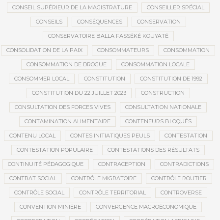
CONSEIL SUPÉRIEUR DE LA MAGISTRATURE
CONSEILLER SPÉCIAL
CONSEILS
CONSÉQUENCES
CONSERVATION
CONSERVATOIRE BALLA FASSÉKÉ KOUYATÉ
CONSOLIDATION DE LA PAIX
CONSOMMATEURS
CONSOMMATION
CONSOMMATION DE DROGUE
CONSOMMATION LOCALE
CONSOMMER LOCAL
CONSTITUTION
CONSTITUTION DE 1992
CONSTITUTION DU 22 JUILLET 2023
CONSTRUCTION
CONSULTATION DES FORCES VIVES
CONSULTATION NATIONALE
CONTAMINATION ALIMENTAIRE
CONTENEURS BLOQUÉS
CONTENU LOCAL
CONTES INITIATIQUES PEULS
CONTESTATION
CONTESTATION POPULAIRE
CONTESTATIONS DES RÉSULTATS
CONTINUITÉ PÉDAGOGIQUE
CONTRACEPTION
CONTRADICTIONS
CONTRAT SOCIAL
CONTRÔLE MIGRATOIRE
CONTRÔLE ROUTIER
CONTRÔLE SOCIAL
CONTRÔLE TERRITORIAL
CONTROVERSE
CONVENTION MINIÈRE
CONVERGENCE MACROÉCONOMIQUE