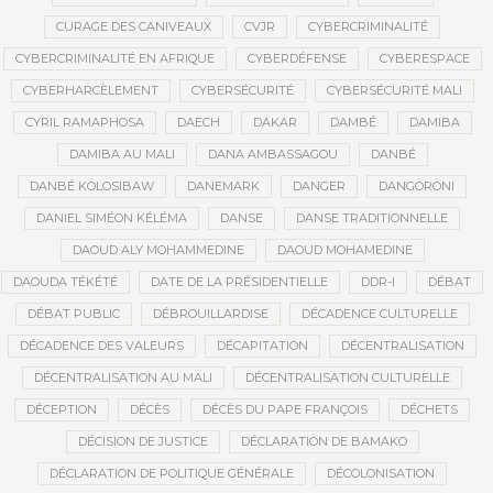
CURAGE DES CANIVEAUX
CVJR
CYBERCRIMINALITÉ
CYBERCRIMINALITÉ EN AFRIQUE
CYBERDÉFENSE
CYBERESPACE
CYBERHARCÈLEMENT
CYBERSÉCURITÉ
CYBERSÉCURITÉ MALI
CYRIL RAMAPHOSA
DAECH
DAKAR
DAMBÉ
DAMIBA
DAMIBA AU MALI
DANA AMBASSAGOU
DANBÉ
DANBÉ KOLOSIBAW
DANEMARK
DANGER
DANGORONI
DANIEL SIMÉON KÉLÉMA
DANSE
DANSE TRADITIONNELLE
DAOUD ALY MOHAMMEDINE
DAOUD MOHAMEDINE
DAOUDA TÉKÉTÉ
DATE DE LA PRÉSIDENTIELLE
DDR-I
DÉBAT
DÉBAT PUBLIC
DÉBROUILLARDISE
DÉCADENCE CULTURELLE
DÉCADENCE DES VALEURS
DÉCAPITATION
DÉCENTRALISATION
DÉCENTRALISATION AU MALI
DÉCENTRALISATION CULTURELLE
DÉCEPTION
DÉCÈS
DÉCÈS DU PAPE FRANÇOIS
DÉCHETS
DÉCISION DE JUSTICE
DÉCLARATION DE BAMAKO
DÉCLARATION DE POLITIQUE GÉNÉRALE
DÉCOLONISATION