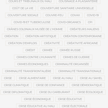
COURS ET TRIBUNAUX DU MALI
COUSINAGE À PLAISANTERIE
COÛT DE LA VIE
COUVERTURE SANITAIRE UNIVERSELLE
COUVERTURE SOCIALE
COUVRE-FEU
COVAX
COVID-19
COVID-19 ET TUBERCULOSE
COVID-ORGANICS
CPI
CRÂNES COLONIAUX MUSÉE DE L'HOMME
CRÉATEURS MALIENS
CRÉATION
CRÉATION ARTISTIQUE
CRÉATION CONTEMPORAINE
CRÉATION D’EMPLOIS
CRÉATIVITÉ
CRÉATIVITÉ AFRICAINE
CRÉDIT
CRIMÉE
CRIMÉE RUSSIE
CRIMES CONTRE L’HUMANITÉ
CRIMES DE GUERRE
CRIMES ÉCONOMIQUES
CRIMINALITÉ ORGANISÉE
CRIMINALITÉ TRANSFRONTALIÈRE
CRIMINALITÉ TRANSNATIONALE
CRISE
CRISE ALIMENTAIRE
CRISE AU MALI
CRISE AU SAHEL
CRISE CLIMATIQUE
CRISE DE CONFIANCE
CRISE DÉMOCRATIQUE
CRISE DIPLOMATIQUE
CRISE DU CARBURANT
CRISE ÉCOLOGIQUE
CRISE ÉCONOMIQUE
CRISE ÉDUCATIVE
CRISE ÉDUCATIVE AU MALI
CRISE ÉLECTORALE