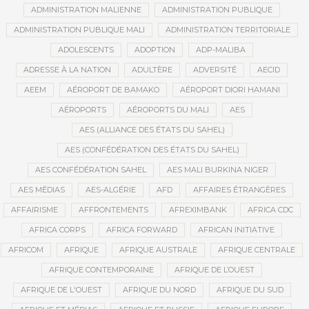
ADMINISTRATION MALIENNE
ADMINISTRATION PUBLIQUE
ADMINISTRATION PUBLIQUE MALI
ADMINISTRATION TERRITORIALE
ADOLESCENTS
ADOPTION
ADP-MALIBA
ADRESSE À LA NATION
ADULTÈRE
ADVERSITÉ
AECID
AEEM
AÉROPORT DE BAMAKO
AÉROPORT DIORI HAMANI
AÉROPORTS
AÉROPORTS DU MALI
AES
AES (ALLIANCE DES ÉTATS DU SAHEL)
AES (CONFÉDÉRATION DES ÉTATS DU SAHEL)
AES CONFÉDÉRATION SAHEL
AES MALI BURKINA NIGER
AES MÉDIAS
AES-ALGÉRIE
AFD
AFFAIRES ÉTRANGÈRES
AFFAIRISME
AFFRONTEMENTS
AFREXIMBANK
AFRICA CDC
AFRICA CORPS
AFRICA FORWARD
AFRICAN INITIATIVE
AFRICOM
AFRIQUE
AFRIQUE AUSTRALE
AFRIQUE CENTRALE
AFRIQUE CONTEMPORAINE
AFRIQUE DE L’OUEST
AFRIQUE DE L'OUEST
AFRIQUE DU NORD
AFRIQUE DU SUD