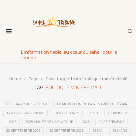
L'information fiable, au cœur du sahel, pour le
monde
Home
Tags
Posts tagged with "politique minière Mali"
TAG:
POLITIQUE MINIÈRE MALI
12ÈME ARRONDISSEMENT
13ÈME ÉDITION DE LA RENTRÉE LITTÉRAIRE
16 JOURS D'ACTIVISME
18 000 SOLDATS
1XBET
20 JANVIER
2025
2025 ANNÉE DE LA CULTURE
2026
22 SEPTEMBRE
22 SEPTEMBRE 2023
22 SEPTEMBRE 2025
25 MAI
26 MARS