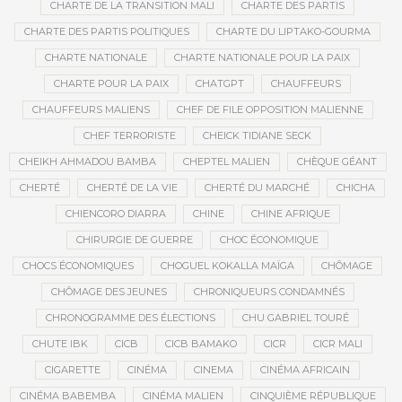
CHARTE DE LA TRANSITION MALI
CHARTE DES PARTIS
CHARTE DES PARTIS POLITIQUES
CHARTE DU LIPTAKO-GOURMA
CHARTE NATIONALE
CHARTE NATIONALE POUR LA PAIX
CHARTE POUR LA PAIX
CHATGPT
CHAUFFEURS
CHAUFFEURS MALIENS
CHEF DE FILE OPPOSITION MALIENNE
CHEF TERRORISTE
CHEICK TIDIANE SECK
CHEIKH AHMADOU BAMBA
CHEPTEL MALIEN
CHÈQUE GÉANT
CHERTÉ
CHERTÉ DE LA VIE
CHERTÉ DU MARCHÉ
CHICHA
CHIENCORO DIARRA
CHINE
CHINE AFRIQUE
CHIRURGIE DE GUERRE
CHOC ÉCONOMIQUE
CHOCS ÉCONOMIQUES
CHOGUEL KOKALLA MAÏGA
CHÔMAGE
CHÔMAGE DES JEUNES
CHRONIQUEURS CONDAMNÉS
CHRONOGRAMME DES ÉLECTIONS
CHU GABRIEL TOURÉ
CHUTE IBK
CICB
CICB BAMAKO
CICR
CICR MALI
CIGARETTE
CINÉMA
CINEMA
CINÉMA AFRICAIN
CINÉMA BABEMBA
CINÉMA MALIEN
CINQUIÈME RÉPUBLIQUE