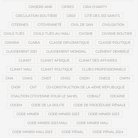
CINSERE-ANR
CIPRES
CIRA CHARITY
CIRCULATION ROUTIÈRE
CIRDI
CITÉ DES 333 SAINTS
CITERNES
CITOYENNETÉ
CIVIL DE SAN
CIVILISATION
CIVILS TUÉS
CIVILS TUÉS AU MALI
CIVISME
CIVISME ROUTIER
CIWARA
CLABA
CLASSE DIPLOMATIQUE
CLASSE POLITIQUE
CLASSEMENT 2021
CLASSEMENT MONDIAL
CLÉMENT DEMBÉLÉ
CLIMAT
CLIMAT AFRIQUE
CLIMAT DES AFFAIRES
CLIMAT MALI
CLIMAT POLITIQUE
CLUBS PROFESSIONNELS
CMA
CMAS
CMDT
CMSS
CNDH
CNECE
CNPM
CNSP
CNT
CO-CONSTRUCTION DE LA 4ÈME RÉPUBLIQUE
COALITION CITOYENNE POUR LE SAHEL
COBALT
COCAÏNE
COCEM
CODE DE LA ROUTE
CODE DE PROCÉDURE PÉNALE
CODE MINIER
CODE MINIER 2023
CODE MINIER 2023
CODE MINIER 2023 MALI
CODE MINIER MALI
CODE MINIER MALI 2023
CODE PÉNAL
CODE PÉNAL 2024