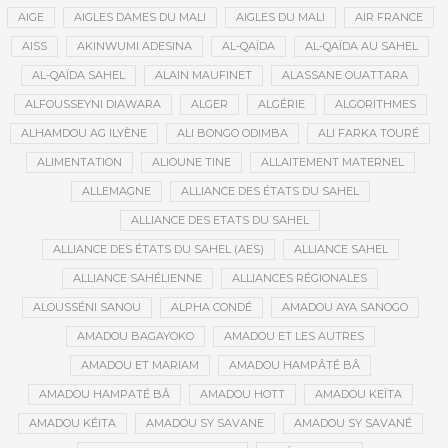
AIGE
AIGLES DAMES DU MALI
AIGLES DU MALI
AIR FRANCE
AISS
AKINWUMI ADESINA
AL-QAÏDA
AL-QAÏDA AU SAHEL
AL-QAÏDA SAHEL
ALAIN MAUFINET
ALASSANE OUATTARA
ALFOUSSEYNI DIAWARA
ALGER
ALGÉRIE
ALGORITHMES
ALHAMDOU AG ILYÈNE
ALI BONGO ODIMBA
ALI FARKA TOURÉ
ALIMENTATION
ALIOUNE TINE
ALLAITEMENT MATERNEL
ALLEMAGNE
ALLIANCE DES ÉTATS DU SAHEL
ALLIANCE DES ETATS DU SAHEL
ALLIANCE DES ÉTATS DU SAHEL (AES)
ALLIANCE SAHEL
ALLIANCE SAHÉLIENNE
ALLIANCES RÉGIONALES
ALOUSSÉNI SANOU
ALPHA CONDÉ
AMADOU AYA SANOGO
AMADOU BAGAYOKO
AMADOU ET LES AUTRES
AMADOU ET MARIAM
AMADOU HAMPÂTÉ BÂ
AMADOU HAMPATÉ BÂ
AMADOU HOTT
AMADOU KEÏTA
AMADOU KÉITA
AMADOU SY SAVANE
AMADOU SY SAVANÉ