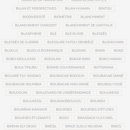
BILAN DE LA TRANSITION
BILAN DES ACTIVITÉS
BILAN ET PERSPECTIVES
BILAN HUMAIN
BINTOU
BIODIVERSITÉ
BIOMÉTRIE
BLANCHIMENT
BLANCHIMENT D’ARGENT
BLANCHIMENT DE CAPITAUX
BLASPHÈME
BLÉ
BLÉ RUSSE
BLESSÉS
BLESSÉS DE GUERRE
BLESSURE FATOU DEMBÉLÉ
BLOCKCHAIN
BLOCUS
BLOCUS ÉCONOMIQUE
BLOGING
BNDA
BOAD
BOBO-DIOULASSO
BOGOLAN
BOKAR BIRO
BOKO HARAM
BOLA TINUBU
BONNE GOUVERNANCE
BOTSWANA
BOUARÉ FILY SISSOKO
BOUBACAR BOCOUM
BOUBACAR DIANÉ
BOUBACAR DOUMBIA
BOUBACAR MAO DIANÉ
BOUBOU CISSÉ
BOUGOUNI
BOULEVARD DE L’INDÉPENDANCE
BOULIKESSI
BOULKESSI
BOURAKÉBOUGOU
BOUREM
BOURÉMA KANSAYE
BOURSES
BOURSES D'ÉTUDES
BOURSES ÉTUDIANTS
BOZO
BRASSAGE CULTUREL
BRÉMA ELY DICKO
BRÉSIL
BRICE OLIGUI NGUEMA
BRICS