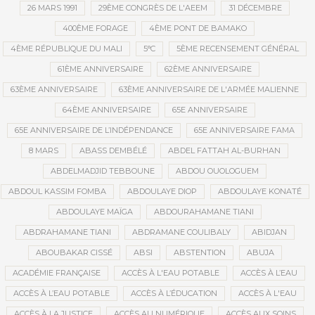
26 MARS 1991
29ÈME CONGRÈS DE L'AEEM
31 DÉCEMBRE
400ÈME FORAGE
4ÈME PONT DE BAMAKO
4ÈME RÉPUBLIQUE DU MALI
5°C
5ÈME RECENSEMENT GÉNÉRAL
61ÈME ANNIVERSAIRE
62ÈME ANNIVERSAIRE
63ÈME ANNIVERSAIRE
63ÈME ANNIVERSAIRE DE L'ARMÉE MALIENNE
64ÈME ANNIVERSAIRE
65E ANNIVERSAIRE
65E ANNIVERSAIRE DE L’INDÉPENDANCE
65E ANNIVERSAIRE FAMA
8 MARS
ABASS DEMBÉLÉ
ABDEL FATTAH AL-BURHAN
ABDELMADJID TEBBOUNE
ABDOU OUOLOGUEM
ABDOUL KASSIM FOMBA
ABDOULAYE DIOP
ABDOULAYE KONATÉ
ABDOULAYE MAÏGA
ABDOURAHAMANE TIANI
ABDRAHAMANE TIANI
ABDRAMANE COULIBALY
ABIDJAN
ABOUBAKAR CISSÉ
ABSI
ABSTENTION
ABUJA
ACADÉMIE FRANÇAISE
ACCÈS À L'EAU POTABLE
ACCÈS À L’EAU
ACCÈS À L’EAU POTABLE
ACCÈS À L’ÉDUCATION
ACCÈS À L'EAU
ACCÈS À LA JUSTICE
ACCÈS AU NUMÉRIQUE
ACCÈS AUX SOINS