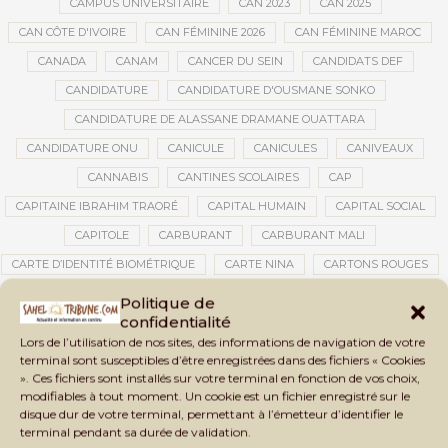
CAMPUS UNIVERSITAIRE
CAN 2023
CAN 2025
CAN CÔTE D'IVOIRE
CAN FÉMININE 2026
CAN FÉMININE MAROC
CANADA
CANAM
CANCER DU SEIN
CANDIDATS DEF
CANDIDATURE
CANDIDATURE D'OUSMANE SONKO
CANDIDATURE DE ALASSANE DRAMANE OUATTARA
CANDIDATURE ONU
CANICULE
CANICULES
CANIVEAUX
CANNABIS
CANTINES SCOLAIRES
CAP
CAPITAINE IBRAHIM TRAORÉ
CAPITAL HUMAIN
CAPITAL SOCIAL
CAPITOLE
CARBURANT
CARBURANT MALI
CARTE D’IDENTITÉ BIOMÉTRIQUE
CARTE NINA
CARTONS ROUGES
CASABLANCA
CATASTROPHE
CATASTROPHE NATURELLE
Politique de
confidentialité
CATASTROPHES CLIMATIQUES
CATASTROPHES NATURELLES
Lors de l’utilisation de nos sites, des informations de navigation de votre
CAUTION 10 000 DOLLARS
CAUTION DE VISA
CDAT
CECOGEC
terminal sont susceptibles d’être enregistrées dans des fichiers « Cookies
». Ces fichiers sont installés sur votre terminal en fonction de vos choix,
CÉDÉAO
CEDEAO
CEI
CÉLÉBRATION NATIONALE
CEMAC
modifiables à tout moment. Un cookie est un fichier enregistré sur le
CEMAPI
CEN-SNESUP
CENOU
CENSURE
disque dur de votre terminal, permettant à l’émetteur d’identifier le
terminal pendant sa durée de validation.
CENTRAFRIQUE
CENTRALE SOLAIRE