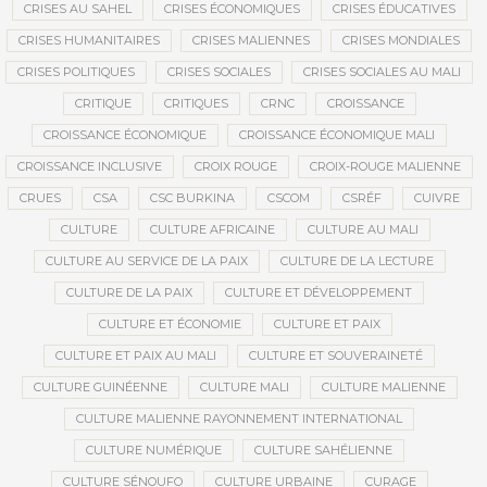
CRISES AU SAHEL
CRISES ÉCONOMIQUES
CRISES ÉDUCATIVES
CRISES HUMANITAIRES
CRISES MALIENNES
CRISES MONDIALES
CRISES POLITIQUES
CRISES SOCIALES
CRISES SOCIALES AU MALI
CRITIQUE
CRITIQUES
CRNC
CROISSANCE
CROISSANCE ÉCONOMIQUE
CROISSANCE ÉCONOMIQUE MALI
CROISSANCE INCLUSIVE
CROIX ROUGE
CROIX-ROUGE MALIENNE
CRUES
CSA
CSC BURKINA
CSCOM
CSRÉF
CUIVRE
CULTURE
CULTURE AFRICAINE
CULTURE AU MALI
CULTURE AU SERVICE DE LA PAIX
CULTURE DE LA LECTURE
CULTURE DE LA PAIX
CULTURE ET DÉVELOPPEMENT
CULTURE ET ÉCONOMIE
CULTURE ET PAIX
CULTURE ET PAIX AU MALI
CULTURE ET SOUVERAINETÉ
CULTURE GUINÉENNE
CULTURE MALI
CULTURE MALIENNE
CULTURE MALIENNE RAYONNEMENT INTERNATIONAL
CULTURE NUMÉRIQUE
CULTURE SAHÉLIENNE
CULTURE SÉNOUFO
CULTURE URBAINE
CURAGE