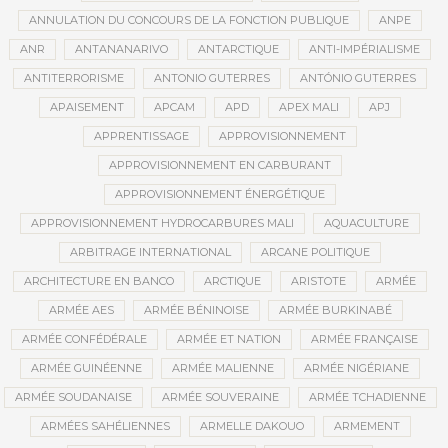
ANNULATION DU CONCOURS DE LA FONCTION PUBLIQUE
ANPE
ANR
ANTANANARIVO
ANTARCTIQUE
ANTI-IMPÉRIALISME
ANTITERRORISME
ANTONIO GUTERRES
ANTÓNIO GUTERRES
APAISEMENT
APCAM
APD
APEX MALI
APJ
APPRENTISSAGE
APPROVISIONNEMENT
APPROVISIONNEMENT EN CARBURANT
APPROVISIONNEMENT ÉNERGÉTIQUE
APPROVISIONNEMENT HYDROCARBURES MALI
AQUACULTURE
ARBITRAGE INTERNATIONAL
ARCANE POLITIQUE
ARCHITECTURE EN BANCO
ARCTIQUE
ARISTOTE
ARMÉE
ARMÉE AES
ARMÉE BÉNINOISE
ARMÉE BURKINABÉ
ARMÉE CONFÉDÉRALE
ARMÉE ET NATION
ARMÉE FRANÇAISE
ARMÉE GUINÉENNE
ARMÉE MALIENNE
ARMÉE NIGÉRIANE
ARMÉE SOUDANAISE
ARMÉE SOUVERAINE
ARMÉE TCHADIENNE
ARMÉES SAHÉLIENNES
ARMELLE DAKOUO
ARMEMENT