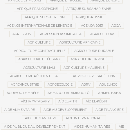
AFRIQUE ET MÉDIAS
AFRIQUE ET RUSSIE
AFRIQUE EUROPE
AFRIQUE FRANCOPHONE
AFRIQUE SUBSAHARIENNE
AFRIQUE SUBSAHRIENNE
AFRIQUE-RUSSIE
AGENCE INTERNATIONALE DE L’ÉNERGIE
AGENDA 2063
AGOA
AGRESSION
AGRESSION ASSIMI GOITA
AGRICULTEURS
AGRICULTURE
AGRICULTURE AFRICAINE
AGRICULTURE CONTRACTUELLE
AGRICULTURE DURABLE
AGRICULTURE ET ÉLEVAGE
AGRICULTURE IRRIGUÉE
AGRICULTURE MALI
AGRICULTURE MALIENNE
AGRICULTURE RÉSILIENTE SAHEL
AGRICULTURE SAHÉLIENNE
AGRO-INDUSTRIE
AGROÉCOLOGIE
AGRV
AGUELHOC
AGUIBOU DEMBÉLÉ
AHMADOU AL AMINOU LÔ
AHMED BABA
AÏCHA YATABARY
AÏD EL-FITR
AÏD EL-KÉBIR
AIDE ALIMENTAIRE
AIDE AU DÉVELOPPEMENT
AIDE FINANCIÈRE
AIDE HUMANITAIRE
AIDE INTERNATIONALE
AIDE PUBLIQUE AU DÉVELOPPEMENT
AIDES HUMANITAIRES
AIE