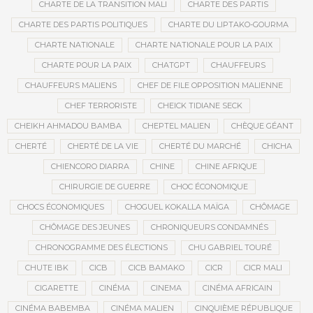
CHARTE DE LA TRANSITION MALI
CHARTE DES PARTIS
CHARTE DES PARTIS POLITIQUES
CHARTE DU LIPTAKO-GOURMA
CHARTE NATIONALE
CHARTE NATIONALE POUR LA PAIX
CHARTE POUR LA PAIX
CHATGPT
CHAUFFEURS
CHAUFFEURS MALIENS
CHEF DE FILE OPPOSITION MALIENNE
CHEF TERRORISTE
CHEICK TIDIANE SECK
CHEIKH AHMADOU BAMBA
CHEPTEL MALIEN
CHÈQUE GÉANT
CHERTÉ
CHERTÉ DE LA VIE
CHERTÉ DU MARCHÉ
CHICHA
CHIENCORO DIARRA
CHINE
CHINE AFRIQUE
CHIRURGIE DE GUERRE
CHOC ÉCONOMIQUE
CHOCS ÉCONOMIQUES
CHOGUEL KOKALLA MAÏGA
CHÔMAGE
CHÔMAGE DES JEUNES
CHRONIQUEURS CONDAMNÉS
CHRONOGRAMME DES ÉLECTIONS
CHU GABRIEL TOURÉ
CHUTE IBK
CICB
CICB BAMAKO
CICR
CICR MALI
CIGARETTE
CINÉMA
CINEMA
CINÉMA AFRICAIN
CINÉMA BABEMBA
CINÉMA MALIEN
CINQUIÈME RÉPUBLIQUE