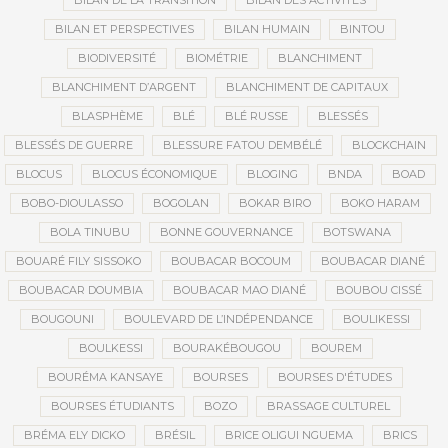
BILAN DE LA TRANSITION
BILAN DES ACTIVITÉS
BILAN ET PERSPECTIVES
BILAN HUMAIN
BINTOU
BIODIVERSITÉ
BIOMÉTRIE
BLANCHIMENT
BLANCHIMENT D’ARGENT
BLANCHIMENT DE CAPITAUX
BLASPHÈME
BLÉ
BLÉ RUSSE
BLESSÉS
BLESSÉS DE GUERRE
BLESSURE FATOU DEMBÉLÉ
BLOCKCHAIN
BLOCUS
BLOCUS ÉCONOMIQUE
BLOGING
BNDA
BOAD
BOBO-DIOULASSO
BOGOLAN
BOKAR BIRO
BOKO HARAM
BOLA TINUBU
BONNE GOUVERNANCE
BOTSWANA
BOUARÉ FILY SISSOKO
BOUBACAR BOCOUM
BOUBACAR DIANÉ
BOUBACAR DOUMBIA
BOUBACAR MAO DIANÉ
BOUBOU CISSÉ
BOUGOUNI
BOULEVARD DE L’INDÉPENDANCE
BOULIKESSI
BOULKESSI
BOURAKÉBOUGOU
BOUREM
BOURÉMA KANSAYE
BOURSES
BOURSES D'ÉTUDES
BOURSES ÉTUDIANTS
BOZO
BRASSAGE CULTUREL
BRÉMA ELY DICKO
BRÉSIL
BRICE OLIGUI NGUEMA
BRICS