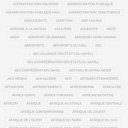
ADMINISTRATION MALIENNE
ADMINISTRATION PUBLIQUE
ADMINISTRATION PUBLIQUE MALI
ADMINISTRATION TERRITORIALE
ADOLESCENTS
ADOPTION
ADP-MALIBA
ADRESSE À LA NATION
ADULTÈRE
ADVERSITÉ
AECID
AEEM
AÉROPORT DE BAMAKO
AÉROPORT DIORI HAMANI
AÉROPORTS
AÉROPORTS DU MALI
AES
AES (ALLIANCE DES ÉTATS DU SAHEL)
AES (CONFÉDÉRATION DES ÉTATS DU SAHEL)
AES CONFÉDÉRATION SAHEL
AES MALI BURKINA NIGER
AES MÉDIAS
AES-ALGÉRIE
AFD
AFFAIRES ÉTRANGÈRES
AFFAIRISME
AFFRONTEMENTS
AFREXIMBANK
AFRICA CDC
AFRICA CORPS
AFRICA FORWARD
AFRICAN INITIATIVE
AFRICOM
AFRIQUE
AFRIQUE AUSTRALE
AFRIQUE CENTRALE
AFRIQUE CONTEMPORAINE
AFRIQUE DE L’OUEST
AFRIQUE DE L'OUEST
AFRIQUE DU NORD
AFRIQUE DU SUD