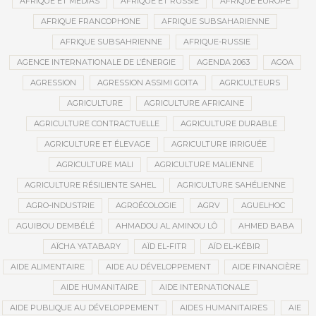
AFRIQUE ET MÉDIAS
AFRIQUE ET RUSSIE
AFRIQUE EUROPE
AFRIQUE FRANCOPHONE
AFRIQUE SUBSAHARIENNE
AFRIQUE SUBSAHRIENNE
AFRIQUE-RUSSIE
AGENCE INTERNATIONALE DE L’ÉNERGIE
AGENDA 2063
AGOA
AGRESSION
AGRESSION ASSIMI GOITA
AGRICULTEURS
AGRICULTURE
AGRICULTURE AFRICAINE
AGRICULTURE CONTRACTUELLE
AGRICULTURE DURABLE
AGRICULTURE ET ÉLEVAGE
AGRICULTURE IRRIGUÉE
AGRICULTURE MALI
AGRICULTURE MALIENNE
AGRICULTURE RÉSILIENTE SAHEL
AGRICULTURE SAHÉLIENNE
AGRO-INDUSTRIE
AGROÉCOLOGIE
AGRV
AGUELHOC
AGUIBOU DEMBÉLÉ
AHMADOU AL AMINOU LÔ
AHMED BABA
AÏCHA YATABARY
AÏD EL-FITR
AÏD EL-KÉBIR
AIDE ALIMENTAIRE
AIDE AU DÉVELOPPEMENT
AIDE FINANCIÈRE
AIDE HUMANITAIRE
AIDE INTERNATIONALE
AIDE PUBLIQUE AU DÉVELOPPEMENT
AIDES HUMANITAIRES
AIE