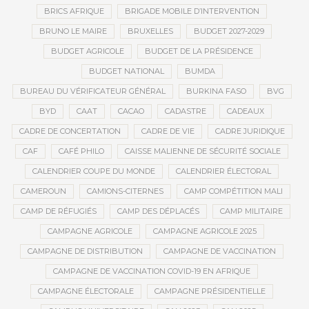
BRICS AFRIQUE
BRIGADE MOBILE D’INTERVENTION
BRUNO LE MAIRE
BRUXELLES
BUDGET 2027-2029
BUDGET AGRICOLE
BUDGET DE LA PRÉSIDENCE
BUDGET NATIONAL
BUMDA
BUREAU DU VÉRIFICATEUR GÉNÉRAL
BURKINA FASO
BVG
BYD
CAAT
CACAO
CADASTRE
CADEAUX
CADRE DE CONCERTATION
CADRE DE VIE
CADRE JURIDIQUE
CAF
CAFÉ PHILO
CAISSE MALIENNE DE SÉCURITÉ SOCIALE
CALENDRIER COUPE DU MONDE
CALENDRIER ÉLECTORAL
CAMEROUN
CAMIONS-CITERNES
CAMP COMPÉTITION MALI
CAMP DE RÉFUGIÉS
CAMP DES DÉPLACÉS
CAMP MILITAIRE
CAMPAGNE AGRICOLE
CAMPAGNE AGRICOLE 2025
CAMPAGNE DE DISTRIBUTION
CAMPAGNE DE VACCINATION
CAMPAGNE DE VACCINATION COVID-19 EN AFRIQUE
CAMPAGNE ÉLECTORALE
CAMPAGNE PRÉSIDENTIELLE