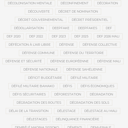
DÉCOLONISATION MENTALE
DÉCONFINEMENT
DÉCORATION
DÉCOUVERTE
DÉCRET DE NOMINATION
DÉCRET GOUVERNEMENTAL
DÉCRET PRÉSIDENTIEL
DÉDOLLARISATION
DEEPFAKE
DEEPFAKES
DEF
DEF 2020
DEF 2022
DEF 2023
DEF 2025
DEF 2026 MALI
DÉFÉCATION À L’AIR LIBRE
DÉFENSE
DÉFENSE COLLECTIVE
DÉFENSE COMMUNE
DÉFENSE DU TERRITOIRE
DÉFENSE ET SÉCURITÉ
DÉFENSE EUROPÉENNE
DÉFENSE MALI
DÉFENSE NATIONALE
DÉFENSE SAHÉLIENNE
DÉFICIT BUDGÉTAIRE
DÉFILÉ MILITAIRE
DÉFILÉ MILITAIRE BAMAKO
DÉFIS
DÉFIS ÉCONOMIQUES
DÉFIS SÉCURITAIRES
DÉFORESTATION
DÉGRADATION
DÉGRADATION DES ROUTES
DÉGRADATION DES SOLS
DÉLAI DE LA TRANSITION
DÉLESTAGE
DÉLESTAGE AU MALI
DÉLESTAGES
DÉLINQUANCE FINANCIÈRE
DEMBÉLÉ MADINA SISSOKO
DÉMENTI
DEMI-FINALE