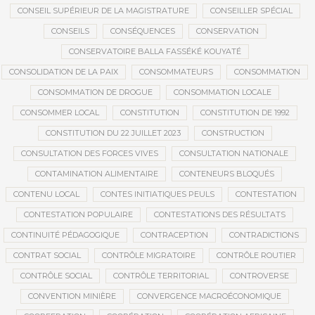
CONSEIL SUPÉRIEUR DE LA MAGISTRATURE
CONSEILLER SPÉCIAL
CONSEILS
CONSÉQUENCES
CONSERVATION
CONSERVATOIRE BALLA FASSÉKÉ KOUYATÉ
CONSOLIDATION DE LA PAIX
CONSOMMATEURS
CONSOMMATION
CONSOMMATION DE DROGUE
CONSOMMATION LOCALE
CONSOMMER LOCAL
CONSTITUTION
CONSTITUTION DE 1992
CONSTITUTION DU 22 JUILLET 2023
CONSTRUCTION
CONSULTATION DES FORCES VIVES
CONSULTATION NATIONALE
CONTAMINATION ALIMENTAIRE
CONTENEURS BLOQUÉS
CONTENU LOCAL
CONTES INITIATIQUES PEULS
CONTESTATION
CONTESTATION POPULAIRE
CONTESTATIONS DES RÉSULTATS
CONTINUITÉ PÉDAGOGIQUE
CONTRACEPTION
CONTRADICTIONS
CONTRAT SOCIAL
CONTRÔLE MIGRATOIRE
CONTRÔLE ROUTIER
CONTRÔLE SOCIAL
CONTRÔLE TERRITORIAL
CONTROVERSE
CONVENTION MINIÈRE
CONVERGENCE MACROÉCONOMIQUE