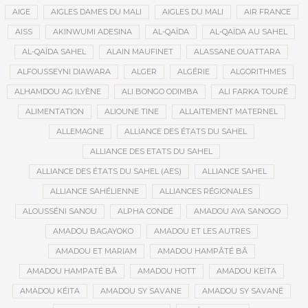
AIGE
AIGLES DAMES DU MALI
AIGLES DU MALI
AIR FRANCE
AISS
AKINWUMI ADESINA
AL-QAÏDA
AL-QAÏDA AU SAHEL
AL-QAÏDA SAHEL
ALAIN MAUFINET
ALASSANE OUATTARA
ALFOUSSEYNI DIAWARA
ALGER
ALGÉRIE
ALGORITHMES
ALHAMDOU AG ILYÈNE
ALI BONGO ODIMBA
ALI FARKA TOURÉ
ALIMENTATION
ALIOUNE TINE
ALLAITEMENT MATERNEL
ALLEMAGNE
ALLIANCE DES ÉTATS DU SAHEL
ALLIANCE DES ETATS DU SAHEL
ALLIANCE DES ÉTATS DU SAHEL (AES)
ALLIANCE SAHEL
ALLIANCE SAHÉLIENNE
ALLIANCES RÉGIONALES
ALOUSSÉNI SANOU
ALPHA CONDÉ
AMADOU AYA SANOGO
AMADOU BAGAYOKO
AMADOU ET LES AUTRES
AMADOU ET MARIAM
AMADOU HAMPÂTÉ BÂ
AMADOU HAMPATÉ BÂ
AMADOU HOTT
AMADOU KEÏTA
AMADOU KÉITA
AMADOU SY SAVANE
AMADOU SY SAVANÉ