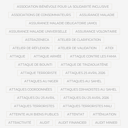
ASSOCIATION BÉNÉVOLE POUR LA SOLIDARITÉ INCLUSIVE
ASSOCIATIONS DE CONSOMMATEURS
ASSURANCE MALADIE
ASSURANCE MALADIE OBLIGATOIRE (AMO)
ASSURANCE MALADIE UNIVERSELLE
ASSURANCE VOLONTAIRE
ASTRAZENECA
ATELIER DE CLARIFICATION
ATELIER DE RÉFLEXION
ATELIER DE VALIDATION
ATIDI
ATTAQUE
ATTAQUE ARMÉE
ATTAQUE CONTRE LES FAMA
ATTAQUE DE BOUNTI
ATTAQUE DE TINZAOUATÈNE
ATTAQUE TERRORISTE
ATTAQUES 25 AVRIL 2026
ATTAQUES AU NIGER
ATTAQUES AU SAHEL
ATTAQUES COORDONNÉES
ATTAQUES DJIHADISTES AU SAHEL
ATTAQUES DU 25 AVRIL
ATTAQUES DU 25 AVRIL 2026
ATTAQUES TERRORISTES
ATTAQUES TERRORISTES MALI
ATTEINTE AUX BIENS PUBLICS
ATTENTAT
ATTÉNUATION
ATTRACTIVITÉ
AUDIT
AUDIT FINANCIER
AUDIT MINIER