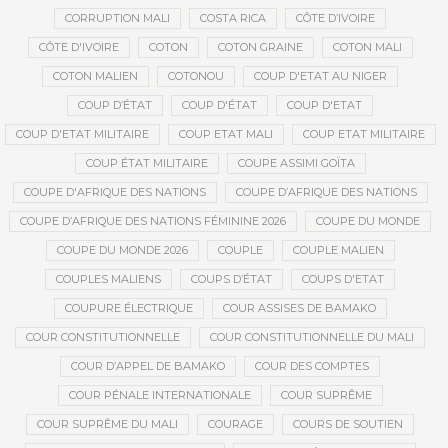
CORRUPTION MALI
COSTA RICA
CÔTE D’IVOIRE
CÔTE D'IVOIRE
COTON
COTON GRAINE
COTON MALI
COTON MALIEN
COTONOU
COUP D'ETAT AU NIGER
COUP D’ÉTAT
COUP D'ÉTAT
COUP D'ETAT
COUP D'ETAT MILITAIRE
COUP ETAT MALI
COUP ETAT MILITAIRE
COUP ÉTAT MILITAIRE
COUPE ASSIMI GOÏTA
COUPE D'AFRIQUE DES NATIONS
COUPE D’AFRIQUE DES NATIONS
COUPE D’AFRIQUE DES NATIONS FÉMININE 2026
COUPE DU MONDE
COUPE DU MONDE 2026
COUPLE
COUPLE MALIEN
COUPLES MALIENS
COUPS D’ÉTAT
COUPS D'ETAT
COUPURE ÉLECTRIQUE
COUR ASSISES DE BAMAKO
COUR CONSTITUTIONNELLE
COUR CONSTITUTIONNELLE DU MALI
COUR D’APPEL DE BAMAKO
COUR DES COMPTES
COUR PÉNALE INTERNATIONALE
COUR SUPRÊME
COUR SUPRÊME DU MALI
COURAGE
COURS DE SOUTIEN