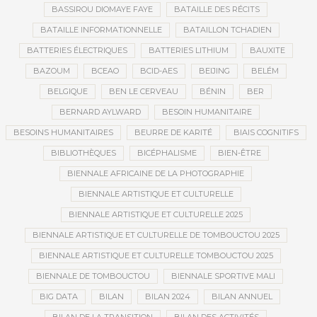
BASSIROU DIOMAYE FAYE
BATAILLE DES RÉCITS
BATAILLE INFORMATIONNELLE
BATAILLON TCHADIEN
BATTERIES ÉLECTRIQUES
BATTERIES LITHIUM
BAUXITE
BAZOUM
BCEAO
BCID-AES
BEIJING
BELÉM
BELGIQUE
BEN LE CERVEAU
BÉNIN
BER
BERNARD AYLWARD
BESOIN HUMANITAIRE
BESOINS HUMANITAIRES
BEURRE DE KARITÉ
BIAIS COGNITIFS
BIBLIOTHÈQUES
BICÉPHALISME
BIEN-ÊTRE
BIENNALE AFRICAINE DE LA PHOTOGRAPHIE
BIENNALE ARTISTIQUE ET CULTURELLE
BIENNALE ARTISTIQUE ET CULTURELLE 2025
BIENNALE ARTISTIQUE ET CULTURELLE DE TOMBOUCTOU 2025
BIENNALE ARTISTIQUE ET CULTURELLE TOMBOUCTOU 2025
BIENNALE DE TOMBOUCTOU
BIENNALE SPORTIVE MALI
BIG DATA
BILAN
BILAN 2024
BILAN ANNUEL