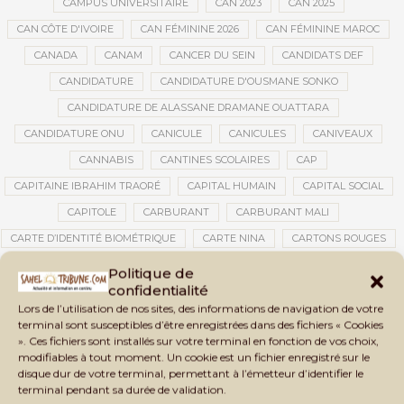
CAMPUS UNIVERSITAIRE
CAN 2023
CAN 2025
CAN CÔTE D'IVOIRE
CAN FÉMININE 2026
CAN FÉMININE MAROC
CANADA
CANAM
CANCER DU SEIN
CANDIDATS DEF
CANDIDATURE
CANDIDATURE D'OUSMANE SONKO
CANDIDATURE DE ALASSANE DRAMANE OUATTARA
CANDIDATURE ONU
CANICULE
CANICULES
CANIVEAUX
CANNABIS
CANTINES SCOLAIRES
CAP
CAPITAINE IBRAHIM TRAORÉ
CAPITAL HUMAIN
CAPITAL SOCIAL
CAPITOLE
CARBURANT
CARBURANT MALI
CARTE D’IDENTITÉ BIOMÉTRIQUE
CARTE NINA
CARTONS ROUGES
CASABLANCA
CATASTROPHE
CATASTROPHE NATURELLE
Politique de
confidentialité
CATASTROPHES CLIMATIQUES
CATASTROPHES NATURELLES
Lors de l’utilisation de nos sites, des informations de navigation de votre
CAUTION 10 000 DOLLARS
CAUTION DE VISA
CDAT
CECOGEC
terminal sont susceptibles d’être enregistrées dans des fichiers « Cookies
». Ces fichiers sont installés sur votre terminal en fonction de vos choix,
CÉDÉAO
CEDEAO
CEI
CÉLÉBRATION NATIONALE
CEMAC
modifiables à tout moment. Un cookie est un fichier enregistré sur le
CEMAPI
CEN-SNESUP
CENOU
CENSURE
disque dur de votre terminal, permettant à l’émetteur d’identifier le
terminal pendant sa durée de validation.
CENTRAFRIQUE
CENTRALE SOLAIRE