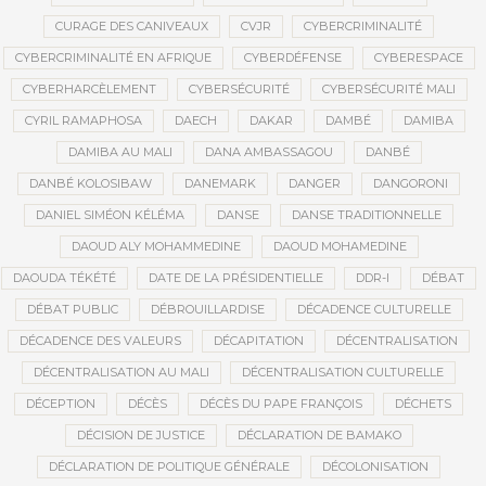
CURAGE DES CANIVEAUX
CVJR
CYBERCRIMINALITÉ
CYBERCRIMINALITÉ EN AFRIQUE
CYBERDÉFENSE
CYBERESPACE
CYBERHARCÈLEMENT
CYBERSÉCURITÉ
CYBERSÉCURITÉ MALI
CYRIL RAMAPHOSA
DAECH
DAKAR
DAMBÉ
DAMIBA
DAMIBA AU MALI
DANA AMBASSAGOU
DANBÉ
DANBÉ KOLOSIBAW
DANEMARK
DANGER
DANGORONI
DANIEL SIMÉON KÉLÉMA
DANSE
DANSE TRADITIONNELLE
DAOUD ALY MOHAMMEDINE
DAOUD MOHAMEDINE
DAOUDA TÉKÉTÉ
DATE DE LA PRÉSIDENTIELLE
DDR-I
DÉBAT
DÉBAT PUBLIC
DÉBROUILLARDISE
DÉCADENCE CULTURELLE
DÉCADENCE DES VALEURS
DÉCAPITATION
DÉCENTRALISATION
DÉCENTRALISATION AU MALI
DÉCENTRALISATION CULTURELLE
DÉCEPTION
DÉCÈS
DÉCÈS DU PAPE FRANÇOIS
DÉCHETS
DÉCISION DE JUSTICE
DÉCLARATION DE BAMAKO
DÉCLARATION DE POLITIQUE GÉNÉRALE
DÉCOLONISATION