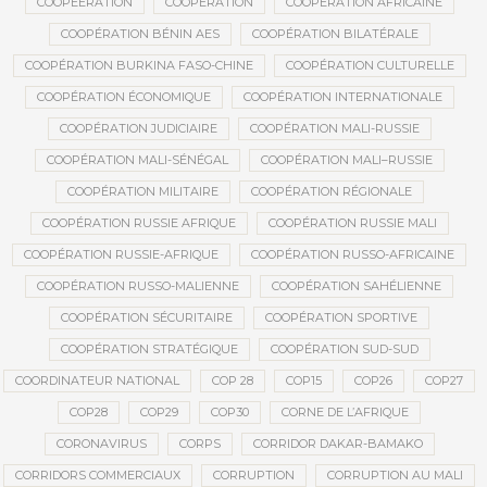
COOPEERATION
COOPÉRATION
COOPÉRATION AFRICAINE
COOPÉRATION BÉNIN AES
COOPÉRATION BILATÉRALE
COOPÉRATION BURKINA FASO-CHINE
COOPÉRATION CULTURELLE
COOPÉRATION ÉCONOMIQUE
COOPÉRATION INTERNATIONALE
COOPÉRATION JUDICIAIRE
COOPÉRATION MALI-RUSSIE
COOPÉRATION MALI-SÉNÉGAL
COOPÉRATION MALI–RUSSIE
COOPÉRATION MILITAIRE
COOPÉRATION RÉGIONALE
COOPÉRATION RUSSIE AFRIQUE
COOPÉRATION RUSSIE MALI
COOPÉRATION RUSSIE-AFRIQUE
COOPÉRATION RUSSO-AFRICAINE
COOPÉRATION RUSSO-MALIENNE
COOPÉRATION SAHÉLIENNE
COOPÉRATION SÉCURITAIRE
COOPÉRATION SPORTIVE
COOPÉRATION STRATÉGIQUE
COOPÉRATION SUD-SUD
COORDINATEUR NATIONAL
COP 28
COP15
COP26
COP27
COP28
COP29
COP30
CORNE DE L’AFRIQUE
CORONAVIRUS
CORPS
CORRIDOR DAKAR-BAMAKO
CORRIDORS COMMERCIAUX
CORRUPTION
CORRUPTION AU MALI