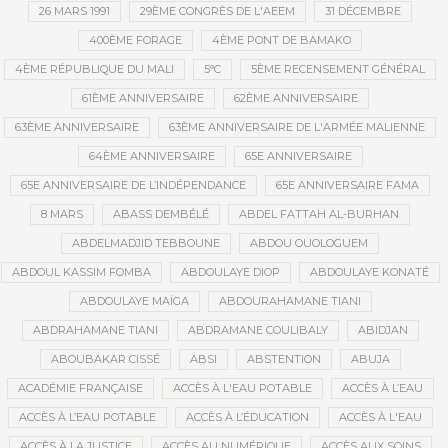
26 MARS 1991
29ÈME CONGRÈS DE L'AEEM
31 DÉCEMBRE
400ÈME FORAGE
4ÈME PONT DE BAMAKO
4ÈME RÉPUBLIQUE DU MALI
5°C
5ÈME RECENSEMENT GÉNÉRAL
61ÈME ANNIVERSAIRE
62ÈME ANNIVERSAIRE
63ÈME ANNIVERSAIRE
63ÈME ANNIVERSAIRE DE L'ARMÉE MALIENNE
64ÈME ANNIVERSAIRE
65E ANNIVERSAIRE
65E ANNIVERSAIRE DE L’INDÉPENDANCE
65E ANNIVERSAIRE FAMA
8 MARS
ABASS DEMBÉLÉ
ABDEL FATTAH AL-BURHAN
ABDELMADJID TEBBOUNE
ABDOU OUOLOGUEM
ABDOUL KASSIM FOMBA
ABDOULAYE DIOP
ABDOULAYE KONATÉ
ABDOULAYE MAÏGA
ABDOURAHAMANE TIANI
ABDRAHAMANE TIANI
ABDRAMANE COULIBALY
ABIDJAN
ABOUBAKAR CISSÉ
ABSI
ABSTENTION
ABUJA
ACADÉMIE FRANÇAISE
ACCÈS À L'EAU POTABLE
ACCÈS À L’EAU
ACCÈS À L’EAU POTABLE
ACCÈS À L’ÉDUCATION
ACCÈS À L'EAU
ACCÈS À LA JUSTICE
ACCÈS AU NUMÉRIQUE
ACCÈS AUX SOINS