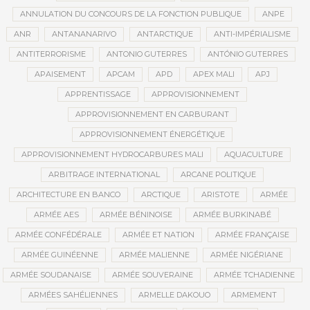
ANNULATION DU CONCOURS DE LA FONCTION PUBLIQUE
ANPE
ANR
ANTANANARIVO
ANTARCTIQUE
ANTI-IMPÉRIALISME
ANTITERRORISME
ANTONIO GUTERRES
ANTÓNIO GUTERRES
APAISEMENT
APCAM
APD
APEX MALI
APJ
APPRENTISSAGE
APPROVISIONNEMENT
APPROVISIONNEMENT EN CARBURANT
APPROVISIONNEMENT ÉNERGÉTIQUE
APPROVISIONNEMENT HYDROCARBURES MALI
AQUACULTURE
ARBITRAGE INTERNATIONAL
ARCANE POLITIQUE
ARCHITECTURE EN BANCO
ARCTIQUE
ARISTOTE
ARMÉE
ARMÉE AES
ARMÉE BÉNINOISE
ARMÉE BURKINABÉ
ARMÉE CONFÉDÉRALE
ARMÉE ET NATION
ARMÉE FRANÇAISE
ARMÉE GUINÉENNE
ARMÉE MALIENNE
ARMÉE NIGÉRIANE
ARMÉE SOUDANAISE
ARMÉE SOUVERAINE
ARMÉE TCHADIENNE
ARMÉES SAHÉLIENNES
ARMELLE DAKOUO
ARMEMENT