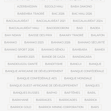
AZERBAÏDJAN
B2GOLD MALI
BABA DAKONO
BABEMBA TRAORÉ
BAC 2026
BAC MALI 2026
BACCALAURÉAT
BACCALAURÉAT 2021
BACCALAURÉAT 2024
BACCALAURÉAT MALI
BACODJICORONI
BAD
BADEA
BAH NDAW
BAISSE DES PRIX
BAKARY TRAORÉ
BALAFON
BAMAKO
BAMAKO 2025
BAMAKO 2026
BAMAKO SÉCURITÉ
BAMAKO SPORT 2026
BAMAKO-SÉNOU
BAMBARA
BAMEX
BAMEX 2025
BANDE DE GAZA
BANDIAGARA
BANDIOUGOU DANTÉ
BANDITISME
BANGUI
BANQUE
BANQUE AFRICAINE DE DÉVELOPPEMENT
BANQUE CONFÉDÉRALE
BANQUE CONFÉDÉRALE AES
BANQUE MONDIALE
BANQUE OUEST-AFRICAINE DE DÉVELOPPEMENT
BANQUES
BANQUES RUSSES
BAPHO
BAPTÊMES
BARIL
BARKHANE
BARRAGES
BARRICADES
BARRICK
BARRICK GOLD
BARRICK MINING CORPORATION
BARS