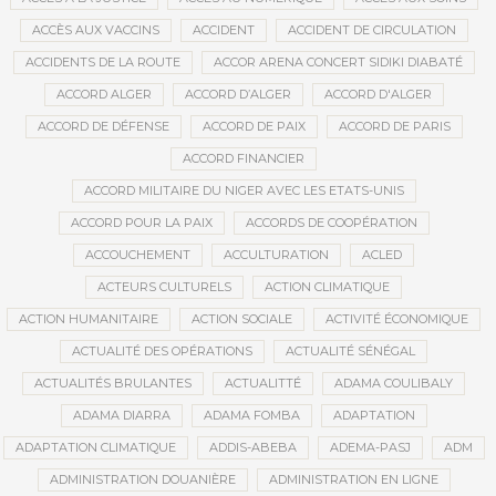
ACCÈS AUX VACCINS
ACCIDENT
ACCIDENT DE CIRCULATION
ACCIDENTS DE LA ROUTE
ACCOR ARENA CONCERT SIDIKI DIABATÉ
ACCORD ALGER
ACCORD D’ALGER
ACCORD D'ALGER
ACCORD DE DÉFENSE
ACCORD DE PAIX
ACCORD DE PARIS
ACCORD FINANCIER
ACCORD MILITAIRE DU NIGER AVEC LES ETATS-UNIS
ACCORD POUR LA PAIX
ACCORDS DE COOPÉRATION
ACCOUCHEMENT
ACCULTURATION
ACLED
ACTEURS CULTURELS
ACTION CLIMATIQUE
ACTION HUMANITAIRE
ACTION SOCIALE
ACTIVITÉ ÉCONOMIQUE
ACTUALITÉ DES OPÉRATIONS
ACTUALITÉ SÉNÉGAL
ACTUALITÉS BRULANTES
ACTUALITTÉ
ADAMA COULIBALY
ADAMA DIARRA
ADAMA FOMBA
ADAPTATION
ADAPTATION CLIMATIQUE
ADDIS-ABEBA
ADEMA-PASJ
ADM
ADMINISTRATION DOUANIÈRE
ADMINISTRATION EN LIGNE