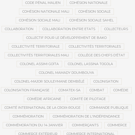
CODE PÉNAL MALIEN
COHÉSION NATIONALE
COHÉSION NATIONALE MALI
COHÉSION SOCIALE
COHÉSION SOCIALE MALI
COHÉSION SOCIALE SAHEL
COLLABORATION
COLLABORATION ENTRE ETATS
COLLECTEURS
COLLECTIF POUR LE DÉVELOPPEMENT DE BAKO
COLLECTIVITÉ TERRITORIALE
COLLECTIVITÉS TERRITORIALES
COLLECTIVITÉS TERRITORIALES MALI
COLLÈGE DES CHEFS D’ÉTAT
COLONEL ASSIMI GOÏTA
COLONEL LASSINA TOGOLA
COLONEL MAMADY DOUMBOUYA
COLONEL-MAJOR SOULEYMANE DEMBÉLÉ
COLONISATION
COLONISATION FRANÇAISE
COMATEX-SA
COMBAT
COMÉDIE
COMÉDIE AFRICAINE
COMITÉ DE PILOTAGE
COMITÉ INTERNATIONAL DE LA CROIX-ROUGE
COMMANDE PUBLIQUE
COMMÉMORATION
COMMÉMORATION DE L'INDÉPENDANCE
COMMÉMORATION DU 14 JANVIER
COMMERÇANTS
COMMERCE
COMMERCE EXTÉRIEUR
COMMERCE INTERNATIONAL