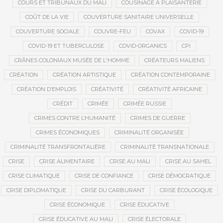
COURS ET TRIBUNAUX DU MALI
COUSINAGE À PLAISANTERIE
COÛT DE LA VIE
COUVERTURE SANITAIRE UNIVERSELLE
COUVERTURE SOCIALE
COUVRE-FEU
COVAX
COVID-19
COVID-19 ET TUBERCULOSE
COVID-ORGANICS
CPI
CRÂNES COLONIAUX MUSÉE DE L'HOMME
CRÉATEURS MALIENS
CRÉATION
CRÉATION ARTISTIQUE
CRÉATION CONTEMPORAINE
CRÉATION D’EMPLOIS
CRÉATIVITÉ
CRÉATIVITÉ AFRICAINE
CRÉDIT
CRIMÉE
CRIMÉE RUSSIE
CRIMES CONTRE L’HUMANITÉ
CRIMES DE GUERRE
CRIMES ÉCONOMIQUES
CRIMINALITÉ ORGANISÉE
CRIMINALITÉ TRANSFRONTALIÈRE
CRIMINALITÉ TRANSNATIONALE
CRISE
CRISE ALIMENTAIRE
CRISE AU MALI
CRISE AU SAHEL
CRISE CLIMATIQUE
CRISE DE CONFIANCE
CRISE DÉMOCRATIQUE
CRISE DIPLOMATIQUE
CRISE DU CARBURANT
CRISE ÉCOLOGIQUE
CRISE ÉCONOMIQUE
CRISE ÉDUCATIVE
CRISE ÉDUCATIVE AU MALI
CRISE ÉLECTORALE