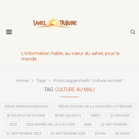
L'information fiable, au cœur du sahel, pour le
monde
Home
Tags
Posts tagged with "culture au Mali"
TAG:
CULTURE AU MALI
12ÈME ARRONDISSEMENT
13ÈME ÉDITION DE LA RENTRÉE LITTÉRAIRE
16 JOURS D'ACTIVISME
18 000 SOLDATS
1XBET
20 JANVIER
2025
2025 ANNÉE DE LA CULTURE
2026
22 SEPTEMBRE
22 SEPTEMBRE 2023
22 SEPTEMBRE 2025
25 MAI
26 MARS