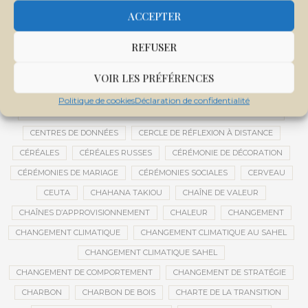
CENTRALE SOLAIRE DE SANANKOROBA
CENTRALES SOLAIRES
ACCEPTER
CENTRE D'INTELLIGENCE ARTIFICIELLE
REFUSER
CENTRE DE SANTÉ COMMUNAUTAIRE
CENTRE DU MALI
CENTRE INTERNATIONAL DE CONFÉRENCES DE BAMAKO
VOIR LES PRÉFÉRENCES
CENTRE MALI
Politique de cookies
Déclaration de confidentialité
CENTRE NATIONAL DES EXAMENS ET CONCOURS DE L’ÉDUCATION
CENTRES DE DONNÉES
CERCLE DE RÉFLEXION À DISTANCE
CÉRÉALES
CÉRÉALES RUSSES
CÉRÉMONIE DE DÉCORATION
CÉRÉMONIES DE MARIAGE
CÉRÉMONIES SOCIALES
CERVEAU
CEUTA
CHAHANA TAKIOU
CHAÎNE DE VALEUR
CHAÎNES D’APPROVISIONNEMENT
CHALEUR
CHANGEMENT
CHANGEMENT CLIMATIQUE
CHANGEMENT CLIMATIQUE AU SAHEL
CHANGEMENT CLIMATIQUE SAHEL
CHANGEMENT DE COMPORTEMENT
CHANGEMENT DE STRATÉGIE
CHARBON
CHARBON DE BOIS
CHARTE DE LA TRANSITION