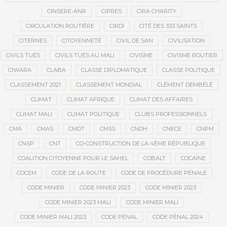
CINSERE-ANR
CIPRES
CIRA CHARITY
CIRCULATION ROUTIÈRE
CIRDI
CITÉ DES 333 SAINTS
CITERNES
CITOYENNETÉ
CIVIL DE SAN
CIVILISATION
CIVILS TUÉS
CIVILS TUÉS AU MALI
CIVISME
CIVISME ROUTIER
CIWARA
CLABA
CLASSE DIPLOMATIQUE
CLASSE POLITIQUE
CLASSEMENT 2021
CLASSEMENT MONDIAL
CLÉMENT DEMBÉLÉ
CLIMAT
CLIMAT AFRIQUE
CLIMAT DES AFFAIRES
CLIMAT MALI
CLIMAT POLITIQUE
CLUBS PROFESSIONNELS
CMA
CMAS
CMDT
CMSS
CNDH
CNECE
CNPM
CNSP
CNT
CO-CONSTRUCTION DE LA 4ÈME RÉPUBLIQUE
COALITION CITOYENNE POUR LE SAHEL
COBALT
COCAÏNE
COCEM
CODE DE LA ROUTE
CODE DE PROCÉDURE PÉNALE
CODE MINIER
CODE MINIER 2023
CODE MINIER 2023
CODE MINIER 2023 MALI
CODE MINIER MALI
CODE MINIER MALI 2023
CODE PÉNAL
CODE PÉNAL 2024