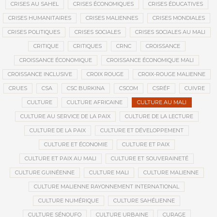
CRISES AU SAHEL
CRISES ÉCONOMIQUES
CRISES ÉDUCATIVES
CRISES HUMANITAIRES
CRISES MALIENNES
CRISES MONDIALES
CRISES POLITIQUES
CRISES SOCIALES
CRISES SOCIALES AU MALI
CRITIQUE
CRITIQUES
CRNC
CROISSANCE
CROISSANCE ÉCONOMIQUE
CROISSANCE ÉCONOMIQUE MALI
CROISSANCE INCLUSIVE
CROIX ROUGE
CROIX-ROUGE MALIENNE
CRUES
CSA
CSC BURKINA
CSCOM
CSRÉF
CUIVRE
CULTURE
CULTURE AFRICAINE
CULTURE AU MALI
CULTURE AU SERVICE DE LA PAIX
CULTURE DE LA LECTURE
CULTURE DE LA PAIX
CULTURE ET DÉVELOPPEMENT
CULTURE ET ÉCONOMIE
CULTURE ET PAIX
CULTURE ET PAIX AU MALI
CULTURE ET SOUVERAINETÉ
CULTURE GUINÉENNE
CULTURE MALI
CULTURE MALIENNE
CULTURE MALIENNE RAYONNEMENT INTERNATIONAL
CULTURE NUMÉRIQUE
CULTURE SAHÉLIENNE
CULTURE SÉNOUFO
CULTURE URBAINE
CURAGE