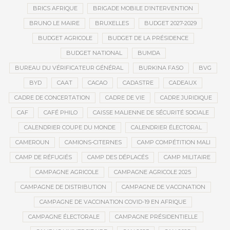
BRICS AFRIQUE
BRIGADE MOBILE D’INTERVENTION
BRUNO LE MAIRE
BRUXELLES
BUDGET 2027-2029
BUDGET AGRICOLE
BUDGET DE LA PRÉSIDENCE
BUDGET NATIONAL
BUMDA
BUREAU DU VÉRIFICATEUR GÉNÉRAL
BURKINA FASO
BVG
BYD
CAAT
CACAO
CADASTRE
CADEAUX
CADRE DE CONCERTATION
CADRE DE VIE
CADRE JURIDIQUE
CAF
CAFÉ PHILO
CAISSE MALIENNE DE SÉCURITÉ SOCIALE
CALENDRIER COUPE DU MONDE
CALENDRIER ÉLECTORAL
CAMEROUN
CAMIONS-CITERNES
CAMP COMPÉTITION MALI
CAMP DE RÉFUGIÉS
CAMP DES DÉPLACÉS
CAMP MILITAIRE
CAMPAGNE AGRICOLE
CAMPAGNE AGRICOLE 2025
CAMPAGNE DE DISTRIBUTION
CAMPAGNE DE VACCINATION
CAMPAGNE DE VACCINATION COVID-19 EN AFRIQUE
CAMPAGNE ÉLECTORALE
CAMPAGNE PRÉSIDENTIELLE