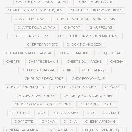
CHARTE DE LA TRANSITION MALI
CHARTE DES PARTIS
CHARTE DES PARTIS POLITIQUES
CHARTE DU LIPTAKO-GOURMA
CHARTE NATIONALE
CHARTE NATIONALE POUR LA PAIX
CHARTE POUR LA PAIX
CHATGPT
CHAUFFEURS
CHAUFFEURS MALIENS
CHEF DE FILE OPPOSITION MALIENNE
CHEF TERRORISTE
CHEICK TIDIANE SECK
CHEIKH AHMADOU BAMBA
CHEPTEL MALIEN
CHÈQUE GÉANT
CHERTÉ
CHERTÉ DE LA VIE
CHERTÉ DU MARCHÉ
CHICHA
CHIENCORO DIARRA
CHINE
CHINE AFRIQUE
CHIRURGIE DE GUERRE
CHOC ÉCONOMIQUE
CHOCS ÉCONOMIQUES
CHOGUEL KOKALLA MAÏGA
CHÔMAGE
CHÔMAGE DES JEUNES
CHRONIQUEURS CONDAMNÉS
CHRONOGRAMME DES ÉLECTIONS
CHU GABRIEL TOURÉ
CHUTE IBK
CICB
CICB BAMAKO
CICR
CICR MALI
CIGARETTE
CINEMA
CINÉMA
CINÉMA AFRICAIN
CINÉMA BABEMBA
CINÉMA MALIEN
CINQUIÈME RÉPUBLIQUE