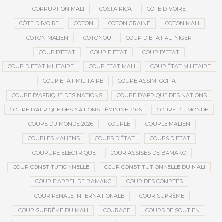
CORRUPTION MALI
COSTA RICA
CÔTE D’IVOIRE
CÔTE D'IVOIRE
COTON
COTON GRAINE
COTON MALI
COTON MALIEN
COTONOU
COUP D'ETAT AU NIGER
COUP D’ÉTAT
COUP D'ÉTAT
COUP D'ETAT
COUP D'ETAT MILITAIRE
COUP ETAT MALI
COUP ÉTAT MILITAIRE
COUP ETAT MILITAIRE
COUPE ASSIMI GOÏTA
COUPE D'AFRIQUE DES NATIONS
COUPE D’AFRIQUE DES NATIONS
COUPE D’AFRIQUE DES NATIONS FÉMININE 2026
COUPE DU MONDE
COUPE DU MONDE 2026
COUPLE
COUPLE MALIEN
COUPLES MALIENS
COUPS D’ÉTAT
COUPS D'ETAT
COUPURE ÉLECTRIQUE
COUR ASSISES DE BAMAKO
COUR CONSTITUTIONNELLE
COUR CONSTITUTIONNELLE DU MALI
COUR D’APPEL DE BAMAKO
COUR DES COMPTES
COUR PÉNALE INTERNATIONALE
COUR SUPRÊME
COUR SUPRÊME DU MALI
COURAGE
COURS DE SOUTIEN