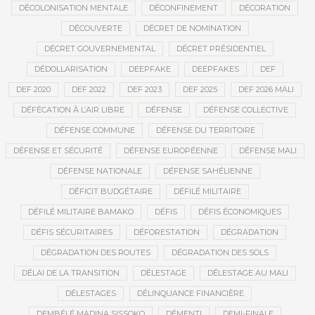
DÉCOLONISATION MENTALE
DÉCONFINEMENT
DÉCORATION
DÉCOUVERTE
DÉCRET DE NOMINATION
DÉCRET GOUVERNEMENTAL
DÉCRET PRÉSIDENTIEL
DÉDOLLARISATION
DEEPFAKE
DEEPFAKES
DEF
DEF 2020
DEF 2022
DEF 2023
DEF 2025
DEF 2026 MALI
DÉFÉCATION À L’AIR LIBRE
DÉFENSE
DÉFENSE COLLECTIVE
DÉFENSE COMMUNE
DÉFENSE DU TERRITOIRE
DÉFENSE ET SÉCURITÉ
DÉFENSE EUROPÉENNE
DÉFENSE MALI
DÉFENSE NATIONALE
DÉFENSE SAHÉLIENNE
DÉFICIT BUDGÉTAIRE
DÉFILÉ MILITAIRE
DÉFILÉ MILITAIRE BAMAKO
DÉFIS
DÉFIS ÉCONOMIQUES
DÉFIS SÉCURITAIRES
DÉFORESTATION
DÉGRADATION
DÉGRADATION DES ROUTES
DÉGRADATION DES SOLS
DÉLAI DE LA TRANSITION
DÉLESTAGE
DÉLESTAGE AU MALI
DÉLESTAGES
DÉLINQUANCE FINANCIÈRE
DEMBÉLÉ MADINA SISSOKO
DÉMENTI
DEMI-FINALE