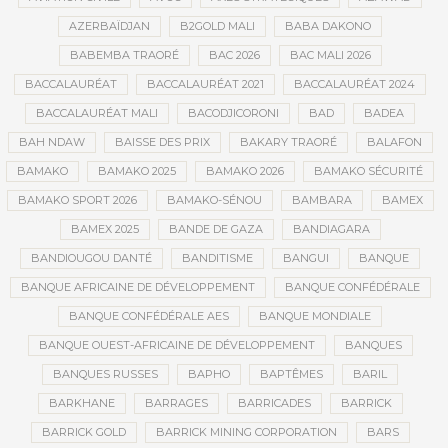
AZERBAÏDJAN
B2GOLD MALI
BABA DAKONO
BABEMBA TRAORÉ
BAC 2026
BAC MALI 2026
BACCALAURÉAT
BACCALAURÉAT 2021
BACCALAURÉAT 2024
BACCALAURÉAT MALI
BACODJICORONI
BAD
BADEA
BAH NDAW
BAISSE DES PRIX
BAKARY TRAORÉ
BALAFON
BAMAKO
BAMAKO 2025
BAMAKO 2026
BAMAKO SÉCURITÉ
BAMAKO SPORT 2026
BAMAKO-SÉNOU
BAMBARA
BAMEX
BAMEX 2025
BANDE DE GAZA
BANDIAGARA
BANDIOUGOU DANTÉ
BANDITISME
BANGUI
BANQUE
BANQUE AFRICAINE DE DÉVELOPPEMENT
BANQUE CONFÉDÉRALE
BANQUE CONFÉDÉRALE AES
BANQUE MONDIALE
BANQUE OUEST-AFRICAINE DE DÉVELOPPEMENT
BANQUES
BANQUES RUSSES
BAPHO
BAPTÊMES
BARIL
BARKHANE
BARRAGES
BARRICADES
BARRICK
BARRICK GOLD
BARRICK MINING CORPORATION
BARS