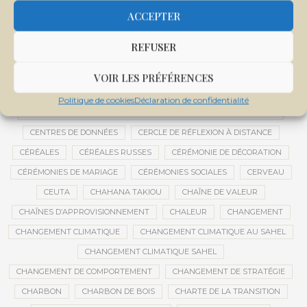
CENTRALE SOLAIRE DE SANANKOROBA
CENTRALES SOLAIRES
ACCEPTER
CENTRE D'INTELLIGENCE ARTIFICIELLE
REFUSER
CENTRE DE SANTÉ COMMUNAUTAIRE
CENTRE DU MALI
CENTRE INTERNATIONAL DE CONFÉRENCES DE BAMAKO
VOIR LES PRÉFÉRENCES
CENTRE MALI
Politique de cookies
Déclaration de confidentialité
CENTRE NATIONAL DES EXAMENS ET CONCOURS DE L’ÉDUCATION
CENTRES DE DONNÉES
CERCLE DE RÉFLEXION À DISTANCE
CÉRÉALES
CÉRÉALES RUSSES
CÉRÉMONIE DE DÉCORATION
CÉRÉMONIES DE MARIAGE
CÉRÉMONIES SOCIALES
CERVEAU
CEUTA
CHAHANA TAKIOU
CHAÎNE DE VALEUR
CHAÎNES D’APPROVISIONNEMENT
CHALEUR
CHANGEMENT
CHANGEMENT CLIMATIQUE
CHANGEMENT CLIMATIQUE AU SAHEL
CHANGEMENT CLIMATIQUE SAHEL
CHANGEMENT DE COMPORTEMENT
CHANGEMENT DE STRATÉGIE
CHARBON
CHARBON DE BOIS
CHARTE DE LA TRANSITION