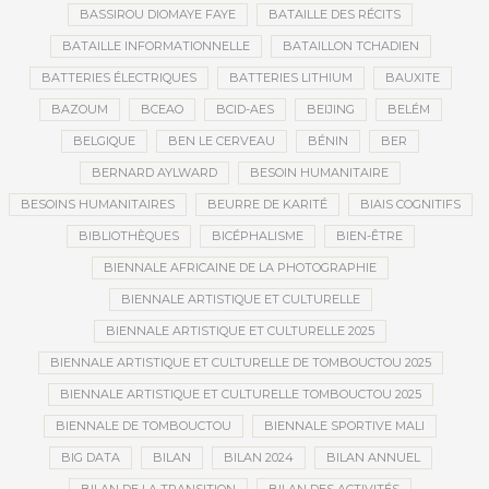
BASSIROU DIOMAYE FAYE
BATAILLE DES RÉCITS
BATAILLE INFORMATIONNELLE
BATAILLON TCHADIEN
BATTERIES ÉLECTRIQUES
BATTERIES LITHIUM
BAUXITE
BAZOUM
BCEAO
BCID-AES
BEIJING
BELÉM
BELGIQUE
BEN LE CERVEAU
BÉNIN
BER
BERNARD AYLWARD
BESOIN HUMANITAIRE
BESOINS HUMANITAIRES
BEURRE DE KARITÉ
BIAIS COGNITIFS
BIBLIOTHÈQUES
BICÉPHALISME
BIEN-ÊTRE
BIENNALE AFRICAINE DE LA PHOTOGRAPHIE
BIENNALE ARTISTIQUE ET CULTURELLE
BIENNALE ARTISTIQUE ET CULTURELLE 2025
BIENNALE ARTISTIQUE ET CULTURELLE DE TOMBOUCTOU 2025
BIENNALE ARTISTIQUE ET CULTURELLE TOMBOUCTOU 2025
BIENNALE DE TOMBOUCTOU
BIENNALE SPORTIVE MALI
BIG DATA
BILAN
BILAN 2024
BILAN ANNUEL