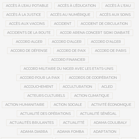
ACCÈS À L’EAU POTABLE
ACCÈS À L’ÉDUCATION
ACCÈS À L'EAU
ACCÈS À LA JUSTICE
ACCÈS AU NUMÉRIQUE
ACCÈS AUX SOINS
ACCÈS AUX VACCINS
ACCIDENT
ACCIDENT DE CIRCULATION
ACCIDENTS DE LA ROUTE
ACCOR ARENA CONCERT SIDIKI DIABATÉ
ACCORD ALGER
ACCORD D’ALGER
ACCORD D'ALGER
ACCORD DE DÉFENSE
ACCORD DE PAIX
ACCORD DE PARIS
ACCORD FINANCIER
ACCORD MILITAIRE DU NIGER AVEC LES ETATS-UNIS
ACCORD POUR LA PAIX
ACCORDS DE COOPÉRATION
ACCOUCHEMENT
ACCULTURATION
ACLED
ACTEURS CULTURELS
ACTION CLIMATIQUE
ACTION HUMANITAIRE
ACTION SOCIALE
ACTIVITÉ ÉCONOMIQUE
ACTUALITÉ DES OPÉRATIONS
ACTUALITÉ SÉNÉGAL
ACTUALITÉS BRULANTES
ACTUALITTÉ
ADAMA COULIBALY
ADAMA DIARRA
ADAMA FOMBA
ADAPTATION