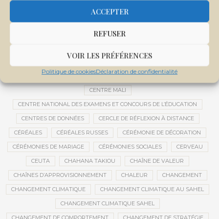
CEMAPI
CEN-SNESUP
CENOU
CENSURE
ACCEPTER
CENTRAFRIQUE
CENTRALE SOLAIRE
REFUSER
CENTRALE SOLAIRE DE SANANKOROBA
CENTRALES SOLAIRES
CENTRE D'INTELLIGENCE ARTIFICIELLE
VOIR LES PRÉFÉRENCES
CENTRE DE SANTÉ COMMUNAUTAIRE
CENTRE DU MALI
Politique de cookies
Déclaration de confidentialité
CENTRE INTERNATIONAL DE CONFÉRENCES DE BAMAKO
CENTRE MALI
CENTRE NATIONAL DES EXAMENS ET CONCOURS DE L’ÉDUCATION
CENTRES DE DONNÉES
CERCLE DE RÉFLEXION À DISTANCE
CÉRÉALES
CÉRÉALES RUSSES
CÉRÉMONIE DE DÉCORATION
CÉRÉMONIES DE MARIAGE
CÉRÉMONIES SOCIALES
CERVEAU
CEUTA
CHAHANA TAKIOU
CHAÎNE DE VALEUR
CHAÎNES D’APPROVISIONNEMENT
CHALEUR
CHANGEMENT
CHANGEMENT CLIMATIQUE
CHANGEMENT CLIMATIQUE AU SAHEL
CHANGEMENT CLIMATIQUE SAHEL
CHANGEMENT DE COMPORTEMENT
CHANGEMENT DE STRATÉGIE