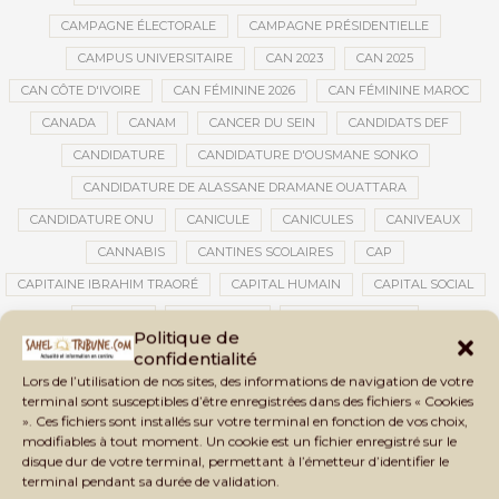
CAMPAGNE ÉLECTORALE
CAMPAGNE PRÉSIDENTIELLE
CAMPUS UNIVERSITAIRE
CAN 2023
CAN 2025
CAN CÔTE D'IVOIRE
CAN FÉMININE 2026
CAN FÉMININE MAROC
CANADA
CANAM
CANCER DU SEIN
CANDIDATS DEF
CANDIDATURE
CANDIDATURE D'OUSMANE SONKO
CANDIDATURE DE ALASSANE DRAMANE OUATTARA
CANDIDATURE ONU
CANICULE
CANICULES
CANIVEAUX
CANNABIS
CANTINES SCOLAIRES
CAP
CAPITAINE IBRAHIM TRAORÉ
CAPITAL HUMAIN
CAPITAL SOCIAL
CAPITOLE
CARBURANT
CARBURANT MALI
Politique de
CARTE D’IDENTITÉ BIOMÉTRIQUE
CARTE NINA
CARTONS ROUGES
confidentialité
Lors de l’utilisation de nos sites, des informations de navigation de votre
CASABLANCA
CATASTROPHE
CATASTROPHE NATURELLE
terminal sont susceptibles d’être enregistrées dans des fichiers « Cookies
CATASTROPHES CLIMATIQUES
CATASTROPHES NATURELLES
». Ces fichiers sont installés sur votre terminal en fonction de vos choix,
modifiables à tout moment. Un cookie est un fichier enregistré sur le
CAUTION 10 000 DOLLARS
CAUTION DE VISA
CDAT
CECOGEC
disque dur de votre terminal, permettant à l’émetteur d’identifier le
CÉDÉAO
CEDEAO
CEI
CÉLÉBRATION NATIONALE
CEMAC
terminal pendant sa durée de validation.