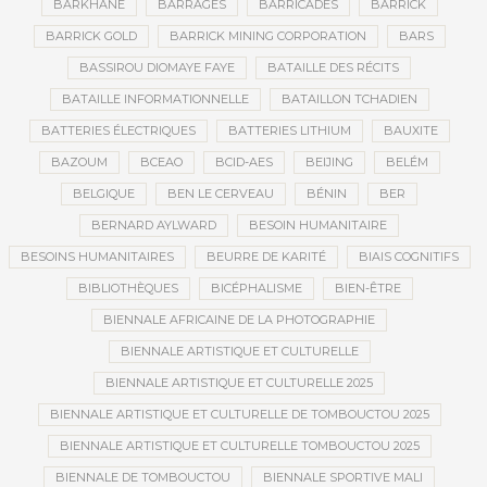
BARKHANE
BARRAGES
BARRICADES
BARRICK
BARRICK GOLD
BARRICK MINING CORPORATION
BARS
BASSIROU DIOMAYE FAYE
BATAILLE DES RÉCITS
BATAILLE INFORMATIONNELLE
BATAILLON TCHADIEN
BATTERIES ÉLECTRIQUES
BATTERIES LITHIUM
BAUXITE
BAZOUM
BCEAO
BCID-AES
BEIJING
BELÉM
BELGIQUE
BEN LE CERVEAU
BÉNIN
BER
BERNARD AYLWARD
BESOIN HUMANITAIRE
BESOINS HUMANITAIRES
BEURRE DE KARITÉ
BIAIS COGNITIFS
BIBLIOTHÈQUES
BICÉPHALISME
BIEN-ÊTRE
BIENNALE AFRICAINE DE LA PHOTOGRAPHIE
BIENNALE ARTISTIQUE ET CULTURELLE
BIENNALE ARTISTIQUE ET CULTURELLE 2025
BIENNALE ARTISTIQUE ET CULTURELLE DE TOMBOUCTOU 2025
BIENNALE ARTISTIQUE ET CULTURELLE TOMBOUCTOU 2025
BIENNALE DE TOMBOUCTOU
BIENNALE SPORTIVE MALI