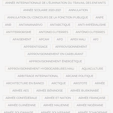
ANNÉE INTERNATIONALE DE L'ÉLIMINATION DU TRAVAIL DES ENFANTS
ANNÉE SCOLAIRE 2020-2021
ANNULATION
ANNULATION DU CONCOURS DE LA FONCTION PUBLIQUE
ANPE
ANR
ANTANANARIVO
ANTARCTIQUE
ANTI-IMPÉRIALISME
ANTITERRORISME
ANTONIO GUTERRES
ANTÓNIO GUTERRES
APAISEMENT
APCAM
APD
APEX MALI
APJ
APPRENTISSAGE
APPROVISIONNEMENT
APPROVISIONNEMENT EN CARBURANT
APPROVISIONNEMENT ÉNERGÉTIQUE
APPROVISIONNEMENT HYDROCARBURES MALI
AQUACULTURE
ARBITRAGE INTERNATIONAL
ARCANE POLITIQUE
ARCHITECTURE EN BANCO
ARCTIQUE
ARISTOTE
ARMÉE
ARMÉE AES
ARMÉE BÉNINOISE
ARMÉE BURKINABÉ
ARMÉE CONFÉDÉRALE
ARMÉE ET NATION
ARMÉE FRANÇAISE
ARMÉE GUINÉENNE
ARMÉE MALIENNE
ARMÉE NIGÉRIANE
ARMÉE SOUDANAISE
ARMÉE SOUVERAINE
ARMÉE TCHADIENNE