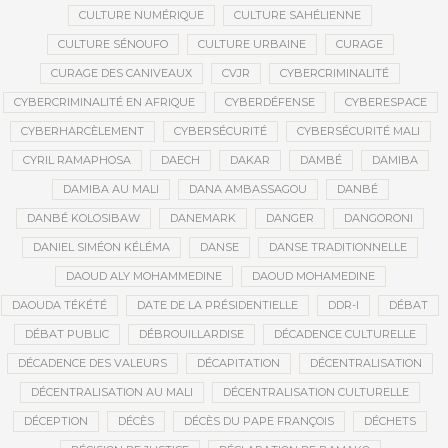
CULTURE NUMÉRIQUE
CULTURE SAHÉLIENNE
CULTURE SÉNOUFO
CULTURE URBAINE
CURAGE
CURAGE DES CANIVEAUX
CVJR
CYBERCRIMINALITÉ
CYBERCRIMINALITÉ EN AFRIQUE
CYBERDÉFENSE
CYBERESPACE
CYBERHARCÈLEMENT
CYBERSÉCURITÉ
CYBERSÉCURITÉ MALI
CYRIL RAMAPHOSA
DAECH
DAKAR
DAMBÉ
DAMIBA
DAMIBA AU MALI
DANA AMBASSAGOU
DANBÉ
DANBÉ KOLOSIBAW
DANEMARK
DANGER
DANGORONI
DANIEL SIMÉON KÉLÉMA
DANSE
DANSE TRADITIONNELLE
DAOUD ALY MOHAMMEDINE
DAOUD MOHAMEDINE
DAOUDA TÉKÉTÉ
DATE DE LA PRÉSIDENTIELLE
DDR-I
DÉBAT
DÉBAT PUBLIC
DÉBROUILLARDISE
DÉCADENCE CULTURELLE
DÉCADENCE DES VALEURS
DÉCAPITATION
DÉCENTRALISATION
DÉCENTRALISATION AU MALI
DÉCENTRALISATION CULTURELLE
DÉCEPTION
DÉCÈS
DÉCÈS DU PAPE FRANÇOIS
DÉCHETS