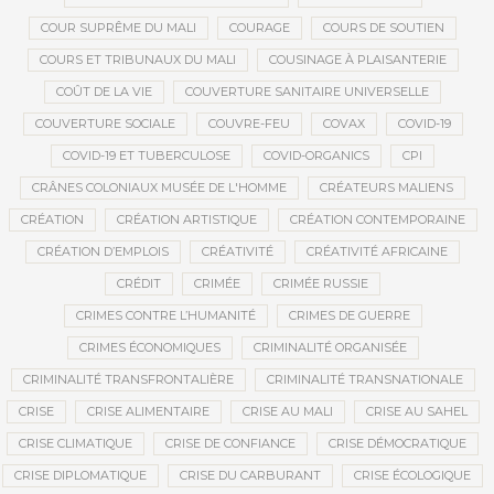
COUR SUPRÊME DU MALI
COURAGE
COURS DE SOUTIEN
COURS ET TRIBUNAUX DU MALI
COUSINAGE À PLAISANTERIE
COÛT DE LA VIE
COUVERTURE SANITAIRE UNIVERSELLE
COUVERTURE SOCIALE
COUVRE-FEU
COVAX
COVID-19
COVID-19 ET TUBERCULOSE
COVID-ORGANICS
CPI
CRÂNES COLONIAUX MUSÉE DE L'HOMME
CRÉATEURS MALIENS
CRÉATION
CRÉATION ARTISTIQUE
CRÉATION CONTEMPORAINE
CRÉATION D’EMPLOIS
CRÉATIVITÉ
CRÉATIVITÉ AFRICAINE
CRÉDIT
CRIMÉE
CRIMÉE RUSSIE
CRIMES CONTRE L’HUMANITÉ
CRIMES DE GUERRE
CRIMES ÉCONOMIQUES
CRIMINALITÉ ORGANISÉE
CRIMINALITÉ TRANSFRONTALIÈRE
CRIMINALITÉ TRANSNATIONALE
CRISE
CRISE ALIMENTAIRE
CRISE AU MALI
CRISE AU SAHEL
CRISE CLIMATIQUE
CRISE DE CONFIANCE
CRISE DÉMOCRATIQUE
CRISE DIPLOMATIQUE
CRISE DU CARBURANT
CRISE ÉCOLOGIQUE