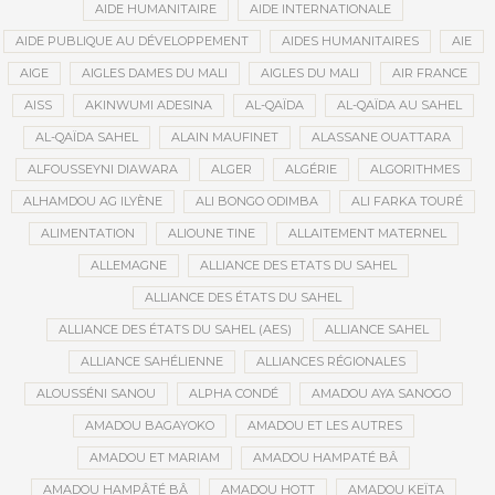
AIDE HUMANITAIRE
AIDE INTERNATIONALE
AIDE PUBLIQUE AU DÉVELOPPEMENT
AIDES HUMANITAIRES
AIE
AIGE
AIGLES DAMES DU MALI
AIGLES DU MALI
AIR FRANCE
AISS
AKINWUMI ADESINA
AL-QAÏDA
AL-QAÏDA AU SAHEL
AL-QAÏDA SAHEL
ALAIN MAUFINET
ALASSANE OUATTARA
ALFOUSSEYNI DIAWARA
ALGER
ALGÉRIE
ALGORITHMES
ALHAMDOU AG ILYÈNE
ALI BONGO ODIMBA
ALI FARKA TOURÉ
ALIMENTATION
ALIOUNE TINE
ALLAITEMENT MATERNEL
ALLEMAGNE
ALLIANCE DES ETATS DU SAHEL
ALLIANCE DES ÉTATS DU SAHEL
ALLIANCE DES ÉTATS DU SAHEL (AES)
ALLIANCE SAHEL
ALLIANCE SAHÉLIENNE
ALLIANCES RÉGIONALES
ALOUSSÉNI SANOU
ALPHA CONDÉ
AMADOU AYA SANOGO
AMADOU BAGAYOKO
AMADOU ET LES AUTRES
AMADOU ET MARIAM
AMADOU HAMPATÉ BÂ
AMADOU HAMPÂTÉ BÂ
AMADOU HOTT
AMADOU KEÏTA