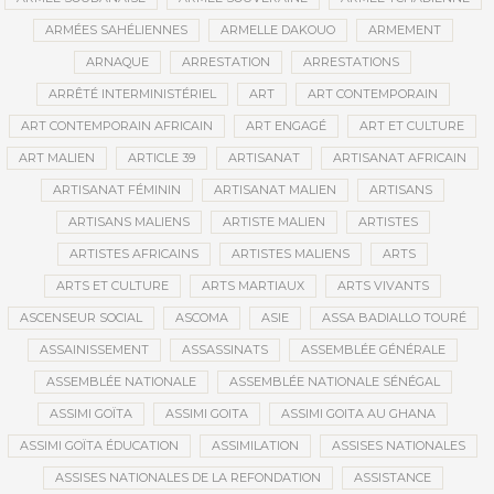
ARMÉES SAHÉLIENNES
ARMELLE DAKOUO
ARMEMENT
ARNAQUE
ARRESTATION
ARRESTATIONS
ARRÊTÉ INTERMINISTÉRIEL
ART
ART CONTEMPORAIN
ART CONTEMPORAIN AFRICAIN
ART ENGAGÉ
ART ET CULTURE
ART MALIEN
ARTICLE 39
ARTISANAT
ARTISANAT AFRICAIN
ARTISANAT FÉMININ
ARTISANAT MALIEN
ARTISANS
ARTISANS MALIENS
ARTISTE MALIEN
ARTISTES
ARTISTES AFRICAINS
ARTISTES MALIENS
ARTS
ARTS ET CULTURE
ARTS MARTIAUX
ARTS VIVANTS
ASCENSEUR SOCIAL
ASCOMA
ASIE
ASSA BADIALLO TOURÉ
ASSAINISSEMENT
ASSASSINATS
ASSEMBLÉE GÉNÉRALE
ASSEMBLÉE NATIONALE
ASSEMBLÉE NATIONALE SÉNÉGAL
ASSIMI GOÏTA
ASSIMI GOITA
ASSIMI GOITA AU GHANA
ASSIMI GOÏTA ÉDUCATION
ASSIMILATION
ASSISES NATIONALES
ASSISES NATIONALES DE LA REFONDATION
ASSISTANCE