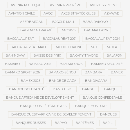
AVENIR POLITIQUE
AVENIR PROSPÈRE
AVERTISSEMENT
AVIATION CIVILE
AVOC
AXES STRATÉGIQUES
AZAWAD
AZERBAÏDJAN
B2GOLD MALI
BABA DAKONO
BABEMBA TRAORÉ
BAC 2026
BAC MALI 2026
BACCALAURÉAT
BACCALAURÉAT 2021
BACCALAURÉAT 2024
BACCALAURÉAT MALI
BACODJICORONI
BAD
BADEA
BAH NDAW
BAISSE DES PRIX
BAKARY TRAORÉ
BALAFON
BAMAKO
BAMAKO 2025
BAMAKO 2026
BAMAKO SÉCURITÉ
BAMAKO SPORT 2026
BAMAKO-SÉNOU
BAMBARA
BAMEX
BAMEX 2025
BANDE DE GAZA
BANDIAGARA
BANDIOUGOU DANTÉ
BANDITISME
BANGUI
BANQUE
BANQUE AFRICAINE DE DÉVELOPPEMENT
BANQUE CONFÉDÉRALE
BANQUE CONFÉDÉRALE AES
BANQUE MONDIALE
BANQUE OUEST-AFRICAINE DE DÉVELOPPEMENT
BANQUES
BANQUES RUSSES
BAPHO
BAPTÊMES
BARIL