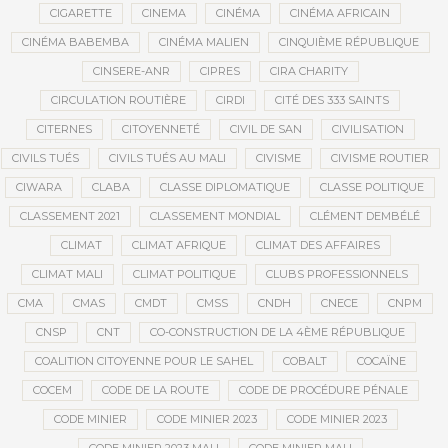
CIGARETTE
CINEMA
CINÉMA
CINÉMA AFRICAIN
CINÉMA BABEMBA
CINÉMA MALIEN
CINQUIÈME RÉPUBLIQUE
CINSERE-ANR
CIPRES
CIRA CHARITY
CIRCULATION ROUTIÈRE
CIRDI
CITÉ DES 333 SAINTS
CITERNES
CITOYENNETÉ
CIVIL DE SAN
CIVILISATION
CIVILS TUÉS
CIVILS TUÉS AU MALI
CIVISME
CIVISME ROUTIER
CIWARA
CLABA
CLASSE DIPLOMATIQUE
CLASSE POLITIQUE
CLASSEMENT 2021
CLASSEMENT MONDIAL
CLÉMENT DEMBÉLÉ
CLIMAT
CLIMAT AFRIQUE
CLIMAT DES AFFAIRES
CLIMAT MALI
CLIMAT POLITIQUE
CLUBS PROFESSIONNELS
CMA
CMAS
CMDT
CMSS
CNDH
CNECE
CNPM
CNSP
CNT
CO-CONSTRUCTION DE LA 4ÈME RÉPUBLIQUE
COALITION CITOYENNE POUR LE SAHEL
COBALT
COCAÏNE
COCEM
CODE DE LA ROUTE
CODE DE PROCÉDURE PÉNALE
CODE MINIER
CODE MINIER 2023
CODE MINIER 2023