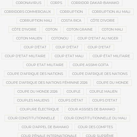
CORONAVIRUS
CORPS
CORRIDOR DAKAR-BAMAKO
CORRIDORS COMMERCIAUX
CORRUPTION
CORRUPTION AU MALI
CORRUPTION MALI
COSTA RICA
CÔTE D’IVOIRE
CÔTE D'IVOIRE
COTON
COTON GRAINE
COTON MALI
COTON MALIEN
COTONOU
COUP D'ETAT AU NIGER
COUP D’ÉTAT
COUP D'ÉTAT
COUP D'ETAT
COUP D'ETAT MILITAIRE
COUP ETAT MALI
COUP ÉTAT MILITAIRE
COUP ETAT MILITAIRE
COUPE ASSIMI GOÏTA
COUPE D'AFRIQUE DES NATIONS
COUPE D’AFRIQUE DES NATIONS
COUPE D’AFRIQUE DES NATIONS FÉMININE 2026
COUPE DU MONDE
COUPE DU MONDE 2026
COUPLE
COUPLE MALIEN
COUPLES MALIENS
COUPS D’ÉTAT
COUPS D'ETAT
COUPURE ÉLECTRIQUE
COUR ASSISES DE BAMAKO
COUR CONSTITUTIONNELLE
COUR CONSTITUTIONNELLE DU MALI
COUR D’APPEL DE BAMAKO
COUR DES COMPTES
COUR PÉNALE INTERNATIONALE
COUR SUPRÊME