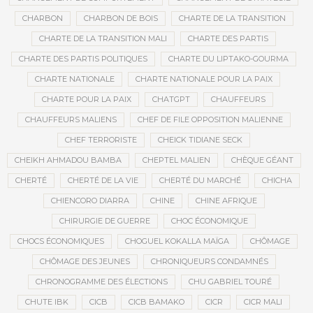
CHARBON
CHARBON DE BOIS
CHARTE DE LA TRANSITION
CHARTE DE LA TRANSITION MALI
CHARTE DES PARTIS
CHARTE DES PARTIS POLITIQUES
CHARTE DU LIPTAKO-GOURMA
CHARTE NATIONALE
CHARTE NATIONALE POUR LA PAIX
CHARTE POUR LA PAIX
CHATGPT
CHAUFFEURS
CHAUFFEURS MALIENS
CHEF DE FILE OPPOSITION MALIENNE
CHEF TERRORISTE
CHEICK TIDIANE SECK
CHEIKH AHMADOU BAMBA
CHEPTEL MALIEN
CHÈQUE GÉANT
CHERTÉ
CHERTÉ DE LA VIE
CHERTÉ DU MARCHÉ
CHICHA
CHIENCORO DIARRA
CHINE
CHINE AFRIQUE
CHIRURGIE DE GUERRE
CHOC ÉCONOMIQUE
CHOCS ÉCONOMIQUES
CHOGUEL KOKALLA MAÏGA
CHÔMAGE
CHÔMAGE DES JEUNES
CHRONIQUEURS CONDAMNÉS
CHRONOGRAMME DES ÉLECTIONS
CHU GABRIEL TOURÉ
CHUTE IBK
CICB
CICB BAMAKO
CICR
CICR MALI