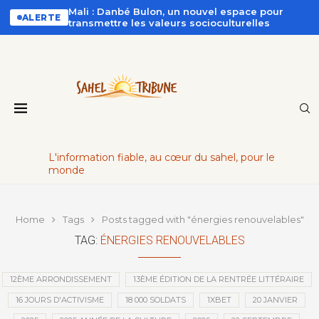
Mali : Danbé Bulon, un nouvel espace pour
ALERTE
transmettre les valeurs socioculturelles
L'information fiable, au cœur du sahel, pour le
monde
Home
Tags
Posts tagged with "énergies renouvelables"
TAG:
ÉNERGIES RENOUVELABLES
12ÈME ARRONDISSEMENT
13ÈME ÉDITION DE LA RENTRÉE LITTÉRAIRE
16 JOURS D'ACTIVISME
18 000 SOLDATS
1XBET
20 JANVIER