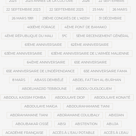
2025
2025 ANNÉE DE LA CULTURE
2026
22 SEPTEMBRE
22 SEPTEMBRE 2023
22 SEPTEMBRE 2025
25 MAI
26 MARS
26 MARS 1991
29ÈME CONGRÈS DE L'AEEM
31 DÉCEMBRE
400ÈME FORAGE
4ÈME PONT DE BAMAKO
4ÈME RÉPUBLIQUE DU MALI
5°C
5ÈME RECENSEMENT GÉNÉRAL
61ÈME ANNIVERSAIRE
62ÈME ANNIVERSAIRE
63ÈME ANNIVERSAIRE
63ÈME ANNIVERSAIRE DE L'ARMÉE MALIENNE
64ÈME ANNIVERSAIRE
65E ANNIVERSAIRE
65E ANNIVERSAIRE DE L’INDÉPENDANCE
65E ANNIVERSAIRE FAMA
8 MARS
ABASS DEMBÉLÉ
ABDEL FATTAH AL-BURHAN
ABDELMADJID TEBBOUNE
ABDOU OUOLOGUEM
ABDOUL KASSIM FOMBA
ABDOULAYE DIOP
ABDOULAYE KONATÉ
ABDOULAYE MAÏGA
ABDOURAHAMANE TIANI
ABDRAHAMANE TIANI
ABDRAMANE COULIBALY
ABIDJAN
ABOUBAKAR CISSÉ
ABSI
ABSTENTION
ABUJA
ACADÉMIE FRANÇAISE
ACCÈS À L'EAU POTABLE
ACCÈS À L’EAU