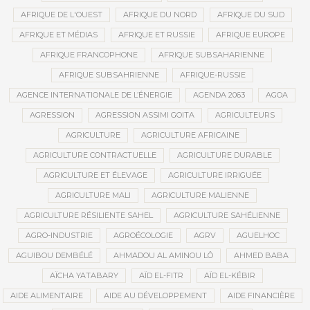
AFRIQUE DE L'OUEST
AFRIQUE DU NORD
AFRIQUE DU SUD
AFRIQUE ET MÉDIAS
AFRIQUE ET RUSSIE
AFRIQUE EUROPE
AFRIQUE FRANCOPHONE
AFRIQUE SUBSAHARIENNE
AFRIQUE SUBSAHRIENNE
AFRIQUE-RUSSIE
AGENCE INTERNATIONALE DE L’ÉNERGIE
AGENDA 2063
AGOA
AGRESSION
AGRESSION ASSIMI GOITA
AGRICULTEURS
AGRICULTURE
AGRICULTURE AFRICAINE
AGRICULTURE CONTRACTUELLE
AGRICULTURE DURABLE
AGRICULTURE ET ÉLEVAGE
AGRICULTURE IRRIGUÉE
AGRICULTURE MALI
AGRICULTURE MALIENNE
AGRICULTURE RÉSILIENTE SAHEL
AGRICULTURE SAHÉLIENNE
AGRO-INDUSTRIE
AGROÉCOLOGIE
AGRV
AGUELHOC
AGUIBOU DEMBÉLÉ
AHMADOU AL AMINOU LÔ
AHMED BABA
AÏCHA YATABARY
AÏD EL-FITR
AÏD EL-KÉBIR
AIDE ALIMENTAIRE
AIDE AU DÉVELOPPEMENT
AIDE FINANCIÈRE