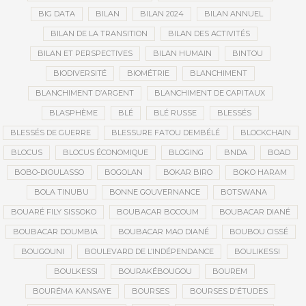
BIG DATA
BILAN
BILAN 2024
BILAN ANNUEL
BILAN DE LA TRANSITION
BILAN DES ACTIVITÉS
BILAN ET PERSPECTIVES
BILAN HUMAIN
BINTOU
BIODIVERSITÉ
BIOMÉTRIE
BLANCHIMENT
BLANCHIMENT D’ARGENT
BLANCHIMENT DE CAPITAUX
BLASPHÈME
BLÉ
BLÉ RUSSE
BLESSÉS
BLESSÉS DE GUERRE
BLESSURE FATOU DEMBÉLÉ
BLOCKCHAIN
BLOCUS
BLOCUS ÉCONOMIQUE
BLOGING
BNDA
BOAD
BOBO-DIOULASSO
BOGOLAN
BOKAR BIRO
BOKO HARAM
BOLA TINUBU
BONNE GOUVERNANCE
BOTSWANA
BOUARÉ FILY SISSOKO
BOUBACAR BOCOUM
BOUBACAR DIANÉ
BOUBACAR DOUMBIA
BOUBACAR MAO DIANÉ
BOUBOU CISSÉ
BOUGOUNI
BOULEVARD DE L’INDÉPENDANCE
BOULIKESSI
BOULKESSI
BOURAKÉBOUGOU
BOUREM
BOURÉMA KANSAYE
BOURSES
BOURSES D'ÉTUDES