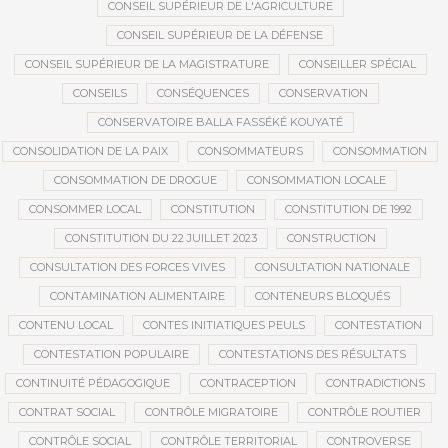
CONSEIL SUPÉRIEUR DE L'AGRICULTURE
CONSEIL SUPÉRIEUR DE LA DÉFENSE
CONSEIL SUPÉRIEUR DE LA MAGISTRATURE
CONSEILLER SPÉCIAL
CONSEILS
CONSÉQUENCES
CONSERVATION
CONSERVATOIRE BALLA FASSÉKÉ KOUYATÉ
CONSOLIDATION DE LA PAIX
CONSOMMATEURS
CONSOMMATION
CONSOMMATION DE DROGUE
CONSOMMATION LOCALE
CONSOMMER LOCAL
CONSTITUTION
CONSTITUTION DE 1992
CONSTITUTION DU 22 JUILLET 2023
CONSTRUCTION
CONSULTATION DES FORCES VIVES
CONSULTATION NATIONALE
CONTAMINATION ALIMENTAIRE
CONTENEURS BLOQUÉS
CONTENU LOCAL
CONTES INITIATIQUES PEULS
CONTESTATION
CONTESTATION POPULAIRE
CONTESTATIONS DES RÉSULTATS
CONTINUITÉ PÉDAGOGIQUE
CONTRACEPTION
CONTRADICTIONS
CONTRAT SOCIAL
CONTRÔLE MIGRATOIRE
CONTRÔLE ROUTIER
CONTRÔLE SOCIAL
CONTRÔLE TERRITORIAL
CONTROVERSE