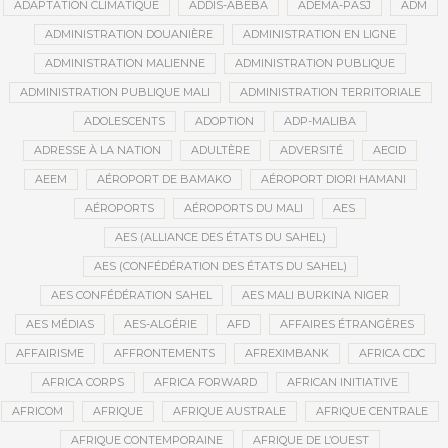
ADAPTATION CLIMATIQUE
ADDIS-ABEBA
ADEMA-PASJ
ADM
ADMINISTRATION DOUANIÈRE
ADMINISTRATION EN LIGNE
ADMINISTRATION MALIENNE
ADMINISTRATION PUBLIQUE
ADMINISTRATION PUBLIQUE MALI
ADMINISTRATION TERRITORIALE
ADOLESCENTS
ADOPTION
ADP-MALIBA
ADRESSE À LA NATION
ADULTÈRE
ADVERSITÉ
AECID
AEEM
AÉROPORT DE BAMAKO
AÉROPORT DIORI HAMANI
AÉROPORTS
AÉROPORTS DU MALI
AES
AES (ALLIANCE DES ÉTATS DU SAHEL)
AES (CONFÉDÉRATION DES ÉTATS DU SAHEL)
AES CONFÉDÉRATION SAHEL
AES MALI BURKINA NIGER
AES MÉDIAS
AES-ALGÉRIE
AFD
AFFAIRES ÉTRANGÈRES
AFFAIRISME
AFFRONTEMENTS
AFREXIMBANK
AFRICA CDC
AFRICA CORPS
AFRICA FORWARD
AFRICAN INITIATIVE
AFRICOM
AFRIQUE
AFRIQUE AUSTRALE
AFRIQUE CENTRALE
AFRIQUE CONTEMPORAINE
AFRIQUE DE L’OUEST