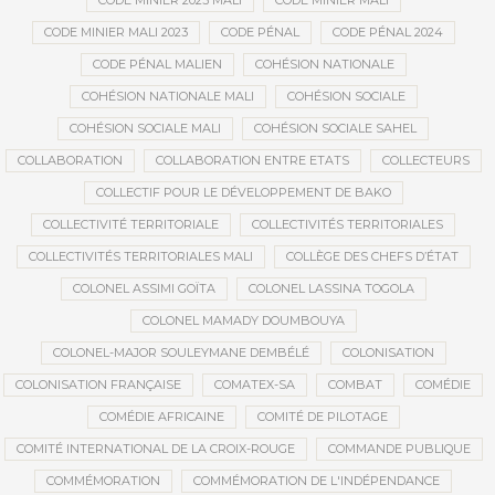
CODE MINIER 2023 MALI
CODE MINIER MALI
CODE MINIER MALI 2023
CODE PÉNAL
CODE PÉNAL 2024
CODE PÉNAL MALIEN
COHÉSION NATIONALE
COHÉSION NATIONALE MALI
COHÉSION SOCIALE
COHÉSION SOCIALE MALI
COHÉSION SOCIALE SAHEL
COLLABORATION
COLLABORATION ENTRE ETATS
COLLECTEURS
COLLECTIF POUR LE DÉVELOPPEMENT DE BAKO
COLLECTIVITÉ TERRITORIALE
COLLECTIVITÉS TERRITORIALES
COLLECTIVITÉS TERRITORIALES MALI
COLLÈGE DES CHEFS D’ÉTAT
COLONEL ASSIMI GOÏTA
COLONEL LASSINA TOGOLA
COLONEL MAMADY DOUMBOUYA
COLONEL-MAJOR SOULEYMANE DEMBÉLÉ
COLONISATION
COLONISATION FRANÇAISE
COMATEX-SA
COMBAT
COMÉDIE
COMÉDIE AFRICAINE
COMITÉ DE PILOTAGE
COMITÉ INTERNATIONAL DE LA CROIX-ROUGE
COMMANDE PUBLIQUE
COMMÉMORATION
COMMÉMORATION DE L'INDÉPENDANCE