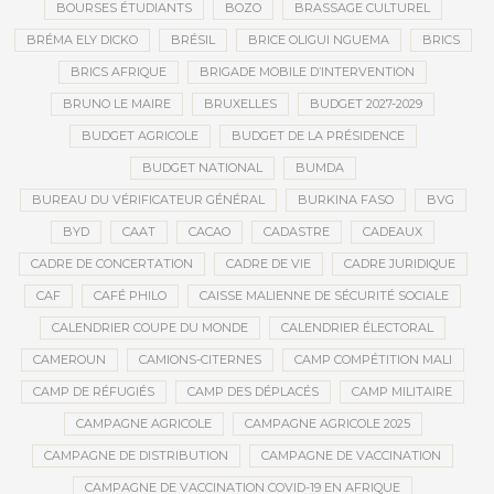
BOURSES ÉTUDIANTS
BOZO
BRASSAGE CULTUREL
BRÉMA ELY DICKO
BRÉSIL
BRICE OLIGUI NGUEMA
BRICS
BRICS AFRIQUE
BRIGADE MOBILE D’INTERVENTION
BRUNO LE MAIRE
BRUXELLES
BUDGET 2027-2029
BUDGET AGRICOLE
BUDGET DE LA PRÉSIDENCE
BUDGET NATIONAL
BUMDA
BUREAU DU VÉRIFICATEUR GÉNÉRAL
BURKINA FASO
BVG
BYD
CAAT
CACAO
CADASTRE
CADEAUX
CADRE DE CONCERTATION
CADRE DE VIE
CADRE JURIDIQUE
CAF
CAFÉ PHILO
CAISSE MALIENNE DE SÉCURITÉ SOCIALE
CALENDRIER COUPE DU MONDE
CALENDRIER ÉLECTORAL
CAMEROUN
CAMIONS-CITERNES
CAMP COMPÉTITION MALI
CAMP DE RÉFUGIÉS
CAMP DES DÉPLACÉS
CAMP MILITAIRE
CAMPAGNE AGRICOLE
CAMPAGNE AGRICOLE 2025
CAMPAGNE DE DISTRIBUTION
CAMPAGNE DE VACCINATION
CAMPAGNE DE VACCINATION COVID-19 EN AFRIQUE