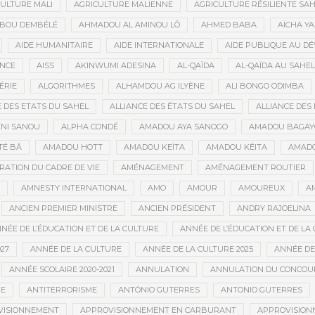
ULTURE MALI
AGRICULTURE MALIENNE
AGRICULTURE RÉSILIENTE SA
IBOU DEMBÉLÉ
AHMADOU AL AMINOU LÔ
AHMED BABA
AÏCHA Y
AIDE HUMANITAIRE
AIDE INTERNATIONALE
AIDE PUBLIQUE AU D
ANCE
AISS
AKINWUMI ADESINA
AL-QAÏDA
AL-QAÏDA AU SAHEL
ÉRIE
ALGORITHMES
ALHAMDOU AG ILYÈNE
ALI BONGO ODIMBA
E DES ETATS DU SAHEL
ALLIANCE DES ÉTATS DU SAHEL
ALLIANCE DES 
NI SANOU
ALPHA CONDÉ
AMADOU AYA SANOGO
AMADOU BAGAY
É BÂ
AMADOU HOTT
AMADOU KEÏTA
AMADOU KÉITA
AMADO
RATION DU CADRE DE VIE
AMÉNAGEMENT
AMÉNAGEMENT ROUTIER
AMNESTY INTERNATIONAL
AMO
AMOUR
AMOUREUX
A
ANCIEN PREMIER MINISTRE
ANCIEN PRÉSIDENT
ANDRY RAJOELINA
NÉE DE L’ÉDUCATION ET DE LA CULTURE
ANNÉE DE L’ÉDUCATION ET DE LA 
27
ANNÉE DE LA CULTURE
ANNÉE DE LA CULTURE 2025
ANNÉE DE
ANNÉE SCOLAIRE 2020-2021
ANNULATION
ANNULATION DU CONCOUR
ME
ANTITERRORISME
ANTÓNIO GUTERRES
ANTONIO GUTERRES
VISIONNEMENT
APPROVISIONNEMENT EN CARBURANT
APPROVISION