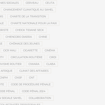
IES SOCIALES
CERVEAU
CEUTA
CHANGEMENT CLIMATIQUE AU SAHEL
IS
CHARTE DE LA TRANSITION
ALE
CHARTE NATIONALE POUR LA PAIX
ORISTE
CHEICK TIDIANE SECK
CHIENCORO DIARRA
CHINE
GE
CHÔMAGE DES JEUNES
CICR MALI
CIGARETTE
CINÉMA
ITY
CIRCULATION ROUTIÈRE
CIRDI
CIVISME ROUTIER
CIWARA
CLABA
 AFRIQUE
CLIMAT DES AFFAIRES
CNPM
CNSP
CNT
UTE
CODE DE PROCÉDURE PÉNALE
ODE PÉNAL
CODE PÉNAL 2024
 SOCIALE SAHEL
COLLABORATION
COLLECTIVITÉS TERRITORIALES