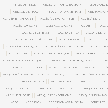
ABASS DEMBÉLÉ
ABDEL FATTAH AL-BURHAN
ABDELMADJI
ABDOULAYE MAÏGA
ABDOURAHAMANE TIANI
ABDRAHAMANE
ACADÉMIE FRANÇAISE
ACCÈS À L'EAU POTABLE
ACCÈS À L’EAU
ACCÈS AUX SOINS
ACCÈS AUX VACCINS
ACCIDENT
ACCI
ACCORD DE DÉFENSE
ACCORD DE PAIX
ACCORD DE PAR
ACCORDS DE COOPÉRATION
ACCOUCHEMENT
ACCULTURAT
ACTIVITÉ ÉCONOMIQUE
ACTUALITÉ DES OPÉRATIONS
ACTUALITÉ 
ADAPTATION
ADAPTATION CLIMATIQUE
ADDIS-ABEBA
ADE
ADMINISTRATION PUBLIQUE
ADMINISTRATION PUBLIQUE MALI
ADM
ADVERSITÉ
AECID
AEEM
AÉROPORT DE BAMAKO
AÉ
AES (CONFÉDÉRATION DES ÉTATS DU SAHEL)
AES CONFÉDÉRATION SAH
AFFRONTEMENTS
AFREXIMBANK
AFRICA CDC
AFR
AFRIQUE CENTRALE
AFRIQUE CONTEMPORAINE
AFRIQUE DE L’OUES
AFRIQUE EUROPE
AFRIQUE FRANCOPHONE
AFRIQUE SUBSAHAR
AGOA
AGRESSION
AGRESSION ASSIMI GOITA
AGRICULTEU