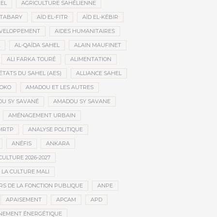
HEL
AGRICULTURE SAHÉLIENNE
ATABARY
AÏD EL-FITR
AÏD EL-KÉBIR
ÉVELOPPEMENT
AIDES HUMANITAIRES
AL-QAÏDA SAHEL
ALAIN MAUFINET
ALI FARKA TOURÉ
ALIMENTATION
ÉTATS DU SAHEL (AES)
ALLIANCE SAHEL
OKO
AMADOU ET LES AUTRES
U SY SAVANÉ
AMADOU SY SAVANE
AMÉNAGEMENT URBAIN
MRTP
ANALYSE POLITIQUE
ANÉFIS
ANKARA
CULTURE 2026-2027
 LA CULTURE MALI
S DE LA FONCTION PUBLIQUE
ANPE
APAISEMENT
APCAM
APD
NEMENT ÉNERGÉTIQUE