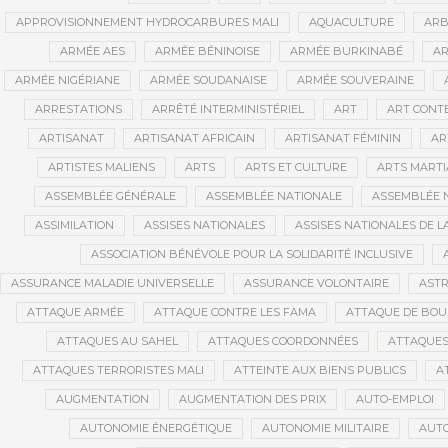
APPROVISIONNEMENT HYDROCARBURES MALI
AQUACULTURE
ARB
ARMÉE AES
ARMÉE BÉNINOISE
ARMÉE BURKINABÉ
AR
ARMÉE NIGÉRIANE
ARMÉE SOUDANAISE
ARMÉE SOUVERAINE
ARRESTATIONS
ARRÊTÉ INTERMINISTÉRIEL
ART
ART CONT
ARTISANAT
ARTISANAT AFRICAIN
ARTISANAT FÉMININ
AR
ARTISTES MALIENS
ARTS
ARTS ET CULTURE
ARTS MART
ASSEMBLÉE GÉNÉRALE
ASSEMBLÉE NATIONALE
ASSEMBLÉE 
ASSIMILATION
ASSISES NATIONALES
ASSISES NATIONALES DE 
ASSOCIATION BÉNÉVOLE POUR LA SOLIDARITÉ INCLUSIVE
ASSURANCE MALADIE UNIVERSELLE
ASSURANCE VOLONTAIRE
AST
ATTAQUE ARMÉE
ATTAQUE CONTRE LES FAMA
ATTAQUE DE BOU
ATTAQUES AU SAHEL
ATTAQUES COORDONNÉES
ATTAQUES
ATTAQUES TERRORISTES MALI
ATTEINTE AUX BIENS PUBLICS
A
AUGMENTATION
AUGMENTATION DES PRIX
AUTO-EMPLOI
AUTONOMIE ÉNERGÉTIQUE
AUTONOMIE MILITAIRE
AUTO