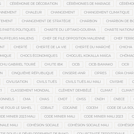
S
CÉRÉMONIE DE DÉCORATION
CÉRÉMONIES DE MARIAGE
CÉRÉMON
ONNEMENT
CHALEUR
CHANGEMENT
CHANGEMENT CLIMATIQUE
TEMENT
CHANGEMENT DE STRATÉGIE
CHARBON
CHARBON DE BO
 PARTIS POLITIQUES
CHARTE DU LIPTAKO-GOURMA
CHARTE NATION
AUFFEURS MALIENS
CHEF DE FILE OPPOSITION MALIENNE
CHEF TERR
ANT
CHERTÉ
CHERTÉ DE LA VIE
CHERTÉ DU MARCHÉ
CHICHA
OMIQUE
CHOCS ÉCONOMIQUES
CHOGUEL KOKALLA MAÏGA
CHÔMA
CHU GABRIEL TOURÉ
CHUTE IBK
CICB
CICB BAMAKO
CICR
EN
CINQUIÈME RÉPUBLIQUE
CINSERE-ANR
CIPRES
CIRA CHAR
CIVILISATION
CIVILS TUÉS
CIVILS TUÉS AU MALI
CIVISME
1
CLASSEMENT MONDIAL
CLÉMENT DEMBÉLÉ
CLIMAT
CLIMAT
IONNELS
CMA
CMAS
CMDT
CMSS
CNDH
CNECE
NE POUR LE SAHEL
COBALT
COCAÏNE
COCEM
CODE DE LA RO
DE MINIER 2023 MALI
CODE MINIER MALI
CODE MINIER MALI 2023
C
NALE MALI
COHÉSION SOCIALE
COHÉSION SOCIALE MALI
COHÉSION
CTIF POUR LE DÉVELOPPEMENT DE BAKO
COLLECTIVITÉ TERRITORIALE