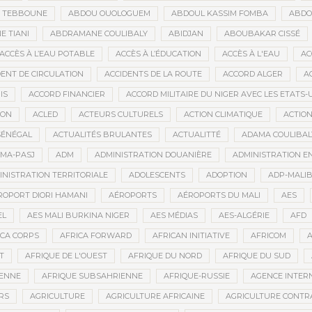
D TEBBOUNE
ABDOU OUOLOGUEM
ABDOUL KASSIM FOMBA
ABDO
 TIANI
ABDRAMANE COULIBALY
ABIDJAN
ABOUBAKAR CISSÉ
ACCÈS À L’EAU POTABLE
ACCÈS À L’ÉDUCATION
ACCÈS À L'EAU
AC
DENT DE CIRCULATION
ACCIDENTS DE LA ROUTE
ACCORD ALGER
A
IS
ACCORD FINANCIER
ACCORD MILITAIRE DU NIGER AVEC LES ETATS-
ION
ACLED
ACTEURS CULTURELS
ACTION CLIMATIQUE
ACTIO
SÉNÉGAL
ACTUALITÉS BRULANTES
ACTUALITTÉ
ADAMA COULIBAL
MA-PASJ
ADM
ADMINISTRATION DOUANIÈRE
ADMINISTRATION EN
INISTRATION TERRITORIALE
ADOLESCENTS
ADOPTION
ADP-MALI
ROPORT DIORI HAMANI
AÉROPORTS
AÉROPORTS DU MALI
AES
EL
AES MALI BURKINA NIGER
AES MÉDIAS
AES-ALGÉRIE
AFD
ICA CORPS
AFRICA FORWARD
AFRICAN INITIATIVE
AFRICOM
A
T
AFRIQUE DE L'OUEST
AFRIQUE DU NORD
AFRIQUE DU SUD
IENNE
AFRIQUE SUBSAHRIENNE
AFRIQUE-RUSSIE
AGENCE INTERN
RS
AGRICULTURE
AGRICULTURE AFRICAINE
AGRICULTURE CONTR