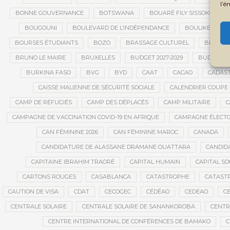
l’é
BONNE GOUVERNANCE
BOTSWANA
BOUARÉ FILY SISSOKO
BOUGOUNI
BOULEVARD DE L’INDÉPENDANCE
BOULIKESSI
BOURSES ÉTUDIANTS
BOZO
BRASSAGE CULTUREL
BRÉMA E
BRUNO LE MAIRE
BRUXELLES
BUDGET 2027-2029
BUDGET A
BURKINA FASO
BVG
BYD
CAAT
CACAO
CADAS
CAISSE MALIENNE DE SÉCURITÉ SOCIALE
CALENDRIER COUPE
CAMP DE RÉFUGIÉS
CAMP DES DÉPLACÉS
CAMP MILITAIRE
C
CAMPAGNE DE VACCINATION COVID-19 EN AFRIQUE
CAMPAGNE ÉLECT
CAN FÉMININE 2026
CAN FÉMININE MAROC
CANADA
CANDIDATURE DE ALASSANE DRAMANE OUATTARA
CANDID
CAPITAINE IBRAHIM TRAORÉ
CAPITAL HUMAIN
CAPITAL SO
CARTONS ROUGES
CASABLANCA
CATASTROPHE
CATAST
CAUTION DE VISA
CDAT
CECOGEC
CÉDÉAO
CEDEAO
CE
CENTRALE SOLAIRE
CENTRALE SOLAIRE DE SANANKOROBA
CENTR
CENTRE INTERNATIONAL DE CONFÉRENCES DE BAMAKO
C