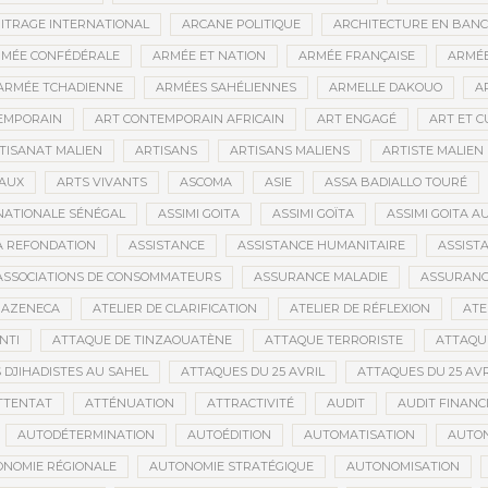
ITRAGE INTERNATIONAL
ARCANE POLITIQUE
ARCHITECTURE EN BAN
MÉE CONFÉDÉRALE
ARMÉE ET NATION
ARMÉE FRANÇAISE
ARMÉE
ARMÉE TCHADIENNE
ARMÉES SAHÉLIENNES
ARMELLE DAKOUO
A
EMPORAIN
ART CONTEMPORAIN AFRICAIN
ART ENGAGÉ
ART ET 
TISANAT MALIEN
ARTISANS
ARTISANS MALIENS
ARTISTE MALIEN
IAUX
ARTS VIVANTS
ASCOMA
ASIE
ASSA BADIALLO TOURÉ
NATIONALE SÉNÉGAL
ASSIMI GOITA
ASSIMI GOÏTA
ASSIMI GOITA 
LA REFONDATION
ASSISTANCE
ASSISTANCE HUMANITAIRE
ASSISTA
ASSOCIATIONS DE CONSOMMATEURS
ASSURANCE MALADIE
ASSURANCE
RAZENECA
ATELIER DE CLARIFICATION
ATELIER DE RÉFLEXION
ATE
NTI
ATTAQUE DE TINZAOUATÈNE
ATTAQUE TERRORISTE
ATTAQUE
 DJIHADISTES AU SAHEL
ATTAQUES DU 25 AVRIL
ATTAQUES DU 25 AVR
TTENTAT
ATTÉNUATION
ATTRACTIVITÉ
AUDIT
AUDIT FINANC
AUTODÉTERMINATION
AUTOÉDITION
AUTOMATISATION
AUTO
NOMIE RÉGIONALE
AUTONOMIE STRATÉGIQUE
AUTONOMISATION