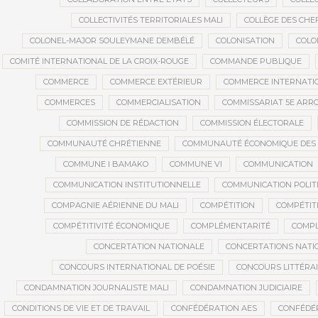
COLLECTIVITÉS TERRITORIALES MALI
COLLÈGE DES CHEF
COLONEL-MAJOR SOULEYMANE DEMBÉLÉ
COLONISATION
COLO
COMITÉ INTERNATIONAL DE LA CROIX-ROUGE
COMMANDE PUBLIQUE
COMMERCE
COMMERCE EXTÉRIEUR
COMMERCE INTERNATI
COMMERCES
COMMERCIALISATION
COMMISSARIAT 5E AR
COMMISSION DE RÉDACTION
COMMISSION ÉLECTORALE
COMMUNAUTÉ CHRÉTIENNE
COMMUNAUTÉ ÉCONOMIQUE DES ET
COMMUNE I BAMAKO
COMMUNE VI
COMMUNICATION
COMMUNICATION INSTITUTIONNELLE
COMMUNICATION POLIT
COMPAGNIE AÉRIENNE DU MALI
COMPÉTITION
COMPÉTIT
COMPÉTITIVITÉ ÉCONOMIQUE
COMPLÉMENTARITÉ
COMPL
CONCERTATION NATIONALE
CONCERTATIONS NATI
CONCOURS INTERNATIONAL DE POÉSIE
CONCOURS LITTÉRA
CONDAMNATION JOURNALISTE MALI
CONDAMNATION JUDICIAIRE
CONDITIONS DE VIE ET DE TRAVAIL
CONFÉDÉRATION AES
CONFÉDÉR