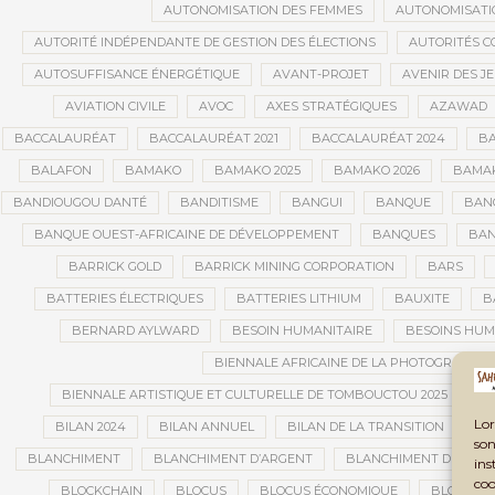
AUTONOMISATION DES FEMMES
AUTONOMISATI
AUTORITÉ INDÉPENDANTE DE GESTION DES ÉLECTIONS
AUTORITÉS C
AUTOSUFFISANCE ÉNERGÉTIQUE
AVANT-PROJET
AVENIR DES J
AVIATION CIVILE
AVOC
AXES STRATÉGIQUES
AZAWAD
BACCALAURÉAT
BACCALAURÉAT 2021
BACCALAURÉAT 2024
BA
BALAFON
BAMAKO
BAMAKO 2025
BAMAKO 2026
BAMAK
BANDIOUGOU DANTÉ
BANDITISME
BANGUI
BANQUE
BANQ
BANQUE OUEST-AFRICAINE DE DÉVELOPPEMENT
BANQUES
BAN
BARRICK GOLD
BARRICK MINING CORPORATION
BARS
BATTERIES ÉLECTRIQUES
BATTERIES LITHIUM
BAUXITE
B
BERNARD AYLWARD
BESOIN HUMANITAIRE
BESOINS HUM
BIENNALE AFRICAINE DE LA PHOTOGRAPHIE
BIENNALE ARTISTIQUE ET CULTURELLE DE TOMBOUCTOU 2025
B
Lor
BILAN 2024
BILAN ANNUEL
BILAN DE LA TRANSITION
BI
son
BLANCHIMENT
BLANCHIMENT D’ARGENT
BLANCHIMENT DE CAPI
ins
coo
BLOCKCHAIN
BLOCUS
BLOCUS ÉCONOMIQUE
BLOGING