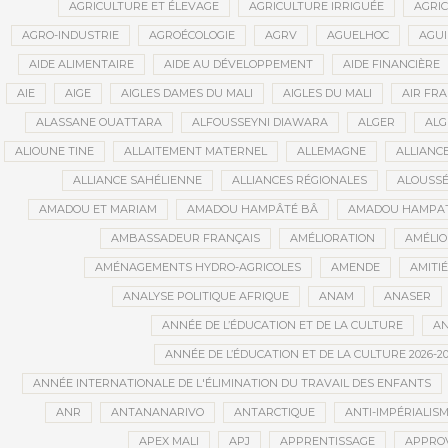
AGRICULTURE ET ÉLEVAGE
AGRICULTURE IRRIGUÉE
AGRIC
AGRO-INDUSTRIE
AGROÉCOLOGIE
AGRV
AGUELHOC
AGU
AIDE ALIMENTAIRE
AIDE AU DÉVELOPPEMENT
AIDE FINANCIÈRE
AIE
AIGE
AIGLES DAMES DU MALI
AIGLES DU MALI
AIR FR
ALASSANE OUATTARA
ALFOUSSEYNI DIAWARA
ALGER
ALG
ALIOUNE TINE
ALLAITEMENT MATERNEL
ALLEMAGNE
ALLIANC
ALLIANCE SAHÉLIENNE
ALLIANCES RÉGIONALES
ALOUSSÉ
AMADOU ET MARIAM
AMADOU HAMPÂTÉ BÂ
AMADOU HAMPAT
AMBASSADEUR FRANÇAIS
AMÉLIORATION
AMÉLIO
AMÉNAGEMENTS HYDRO-AGRICOLES
AMENDE
AMITIÉ
ANALYSE POLITIQUE AFRIQUE
ANAM
ANASER
ANNÉE DE L’ÉDUCATION ET DE LA CULTURE
AN
ANNÉE DE L’ÉDUCATION ET DE LA CULTURE 2026-20
ANNÉE INTERNATIONALE DE L'ÉLIMINATION DU TRAVAIL DES ENFANTS
ANR
ANTANANARIVO
ANTARCTIQUE
ANTI-IMPÉRIALIS
APEX MALI
APJ
APPRENTISSAGE
APPRO