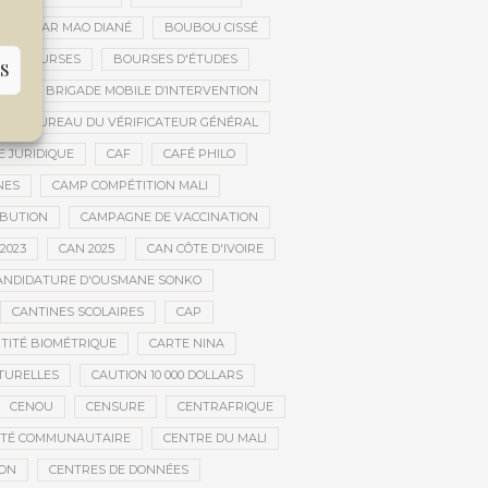
OUBACAR MAO DIANÉ
BOUBOU CISSÉ
BOURSES
BOURSES D'ÉTUDES
S
UE
BRIGADE MOBILE D’INTERVENTION
BUREAU DU VÉRIFICATEUR GÉNÉRAL
E JURIDIQUE
CAF
CAFÉ PHILO
NES
CAMP COMPÉTITION MALI
IBUTION
CAMPAGNE DE VACCINATION
2023
CAN 2025
CAN CÔTE D'IVOIRE
ANDIDATURE D'OUSMANE SONKO
CANTINES SCOLAIRES
CAP
NTITÉ BIOMÉTRIQUE
CARTE NINA
TURELLES
CAUTION 10 000 DOLLARS
CENOU
CENSURE
CENTRAFRIQUE
NTÉ COMMUNAUTAIRE
CENTRE DU MALI
ION
CENTRES DE DONNÉES