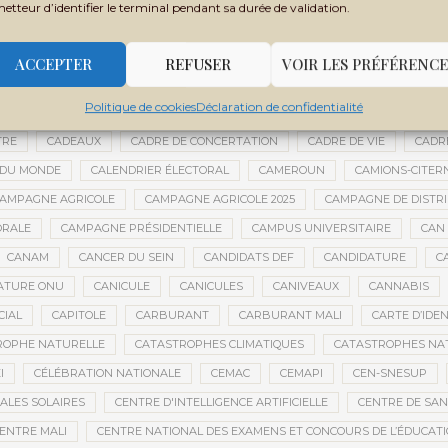
metteur d’identifier le terminal pendant sa durée de validation.
BOUBACAR BOCOUM
BOUBACAR DIANÉ
BOUBACAR DOUMBIA
B
BOULKESSI
BOURAKÉBOUGOU
BOUREM
BOURÉMA KANSAYE
ACCEPTER
REFUSER
VOIR LES PRÉFÉRENCE
LY DICKO
BRÉSIL
BRICE OLIGUI NGUEMA
BRICS
BRICS AFRIQ
Politique de cookies
Déclaration de confidentialité
GRICOLE
BUDGET DE LA PRÉSIDENCE
BUDGET NATIONAL
BUMDA
TRE
CADEAUX
CADRE DE CONCERTATION
CADRE DE VIE
CADR
 DU MONDE
CALENDRIER ÉLECTORAL
CAMEROUN
CAMIONS-CITER
AMPAGNE AGRICOLE
CAMPAGNE AGRICOLE 2025
CAMPAGNE DE DISTR
ORALE
CAMPAGNE PRÉSIDENTIELLE
CAMPUS UNIVERSITAIRE
CAN 
CANAM
CANCER DU SEIN
CANDIDATS DEF
CANDIDATURE
C
ATURE ONU
CANICULE
CANICULES
CANIVEAUX
CANNABIS
CIAL
CAPITOLE
CARBURANT
CARBURANT MALI
CARTE D’IDE
ROPHE NATURELLE
CATASTROPHES CLIMATIQUES
CATASTROPHES NA
I
CÉLÉBRATION NATIONALE
CEMAC
CEMAPI
CEN-SNESUP
ALES SOLAIRES
CENTRE D'INTELLIGENCE ARTIFICIELLE
CENTRE DE SA
ENTRE MALI
CENTRE NATIONAL DES EXAMENS ET CONCOURS DE L’ÉDUCAT