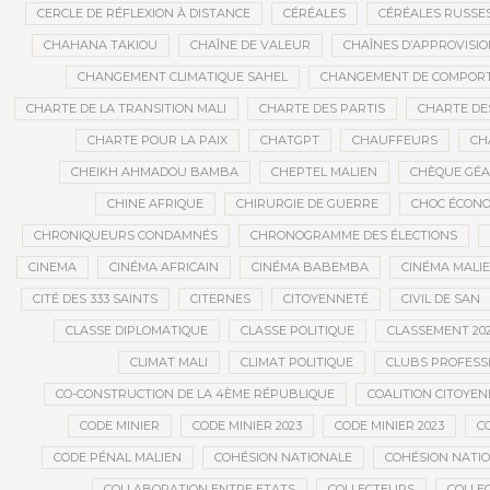
CERCLE DE RÉFLEXION À DISTANCE
CÉRÉALES
CÉRÉALES RUSSE
CHAHANA TAKIOU
CHAÎNE DE VALEUR
CHAÎNES D’APPROVISI
CHANGEMENT CLIMATIQUE SAHEL
CHANGEMENT DE COMPOR
CHARTE DE LA TRANSITION MALI
CHARTE DES PARTIS
CHARTE DES
CHARTE POUR LA PAIX
CHATGPT
CHAUFFEURS
CH
CHEIKH AHMADOU BAMBA
CHEPTEL MALIEN
CHÈQUE GÉ
CHINE AFRIQUE
CHIRURGIE DE GUERRE
CHOC ÉCON
CHRONIQUEURS CONDAMNÉS
CHRONOGRAMME DES ÉLECTIONS
CINEMA
CINÉMA AFRICAIN
CINÉMA BABEMBA
CINÉMA MALI
CITÉ DES 333 SAINTS
CITERNES
CITOYENNETÉ
CIVIL DE SAN
CLASSE DIPLOMATIQUE
CLASSE POLITIQUE
CLASSEMENT 202
CLIMAT MALI
CLIMAT POLITIQUE
CLUBS PROFESS
CO-CONSTRUCTION DE LA 4ÈME RÉPUBLIQUE
COALITION CITOYEN
CODE MINIER
CODE MINIER 2023
CODE MINIER 2023
CO
CODE PÉNAL MALIEN
COHÉSION NATIONALE
COHÉSION NATIO
COLLABORATION ENTRE ETATS
COLLECTEURS
COLLE