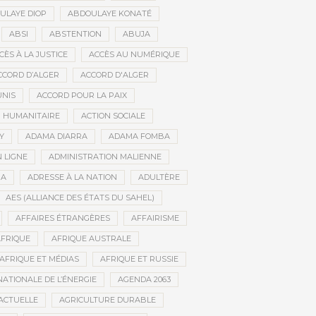
ULAYE DIOP
ABDOULAYE KONATÉ
ABSI
ABSTENTION
ABUJA
CÈS À LA JUSTICE
ACCÈS AU NUMÉRIQUE
CCORD D’ALGER
ACCORD D'ALGER
UNIS
ACCORD POUR LA PAIX
N HUMANITAIRE
ACTION SOCIALE
Y
ADAMA DIARRA
ADAMA FOMBA
 LIGNE
ADMINISTRATION MALIENNE
BA
ADRESSE À LA NATION
ADULTÈRE
AES (ALLIANCE DES ÉTATS DU SAHEL)
AFFAIRES ÉTRANGÈRES
AFFAIRISME
FRIQUE
AFRIQUE AUSTRALE
AFRIQUE ET MÉDIAS
AFRIQUE ET RUSSIE
ATIONALE DE L’ÉNERGIE
AGENDA 2063
ACTUELLE
AGRICULTURE DURABLE