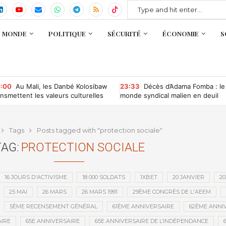
MONDE
POLITIQUE
SÉCURITÉ
ÉCONOMIE
S
:00
Au Mali, les Danbé Kolosibaw
23:33
Décès d’Adama Fomba : le
ansmettent les valeurs culturelles
monde syndical malien en deuil
x jeunes du tournoi « Camp
mpétition »
Tags
Posts tagged with "protection sociale"
AG:
PROTECTION SOCIALE
16 JOURS D'ACTIVISME
18 000 SOLDATS
1XBET
20 JANVIER
20
25 MAI
26 MARS
26 MARS 1991
29ÈME CONGRÈS DE L'AEEM
5ÈME RECENSEMENT GÉNÉRAL
61ÈME ANNIVERSAIRE
62ÈME ANNI
IRE
65E ANNIVERSAIRE
65E ANNIVERSAIRE DE L’INDÉPENDANCE