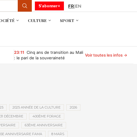
FR
|
EN
S'abonner+
OCIÉTÉ
CULTURE
SPORT
23:11
Cinq ans de transition au Mali
Voir toutes les infos →
: le pari de la souveraineté
commence à porter ses fruits
25
2025 ANNÉE DE LA CULTURE
2026
31 DÉCEMBRE
400ÈME FORAGE
VERSAIRE
63ÈME ANNIVERSAIRE
65E ANNIVERSAIRE FAMA
8 MARS