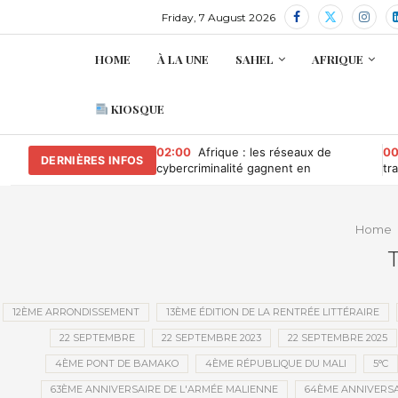
Friday, 7 August 2026
HOME
À LA UNE
SAHEL
AFRIQUE
KIOSQUE
02:00
Afrique : les réseaux de
00
DERNIÈRES INFOS
cybercriminalité gagnent en
tr
puissance, selon INTERPOL
au
Co
Home
T
12ÈME ARRONDISSEMENT
13ÈME ÉDITION DE LA RENTRÉE LITTÉRAIRE
22 SEPTEMBRE
22 SEPTEMBRE 2023
22 SEPTEMBRE 2025
4ÈME PONT DE BAMAKO
4ÈME RÉPUBLIQUE DU MALI
5°C
63ÈME ANNIVERSAIRE DE L'ARMÉE MALIENNE
64ÈME ANNIVERSA