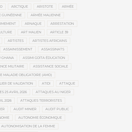
CO
ARCTIQUE
ARISTOTE
ARMÉE
 GUINÉENNE
ARMÉE MALIENNE
RMEMENT
ARNAQUE
ARRESTATION
CULTURE
ART MALIEN
ARTICLE 39
ARTISTES
ARTISTES AFRICAINS
ASSAINISSEMENT
ASSASSINATS
AU GHANA
ASSIMI GOÏTA ÉDUCATION
NCE MILITAIRE
ASSISTANCE SOCIALE
 MALADIE OBLIGATOIRE (AMO)
LIER DE VALIDATION
ATIDI
ATTAQUE
S 25 AVRIL 2026
ATTAQUES AU NIGER
IL 2026
ATTAQUES TERRORISTES
IER
AUDIT MINIER
AUDIT PUBLIC
NOMIE
AUTONOMIE ÉCONOMIQUE
AUTONOMISATION DE LA FEMME