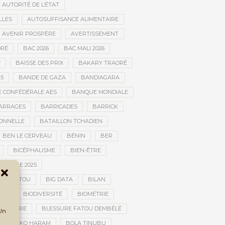
AUTORITÉ DE L’ÉTAT
LLES
AUTOSUFFISANCE ALIMENTAIRE
AVENIR PROSPÈRE
AVERTISSEMENT
RÉ
BAC 2026
BAC MALI 2026
W
BAISSE DES PRIX
BAKARY TRAORÉ
25
BANDE DE GAZA
BANDIAGARA
 CONFÉDÉRALE AES
BANQUE MONDIALE
ARRAGES
BARRICADES
BARRICK
IONNELLE
BATAILLON TCHADIEN
BEN LE CERVEAU
BÉNIN
BER
BICÉPHALISME
BIEN-ÊTRE
TURELLE 2025
OMBOUCTOU
BIG DATA
BILAN
TOU
BIODIVERSITÉ
BIOMÉTRIE
E GUERRE
BLESSURE FATOU DEMBÉLÉ
 Un
BOKO HARAM
BOLA TINUBU