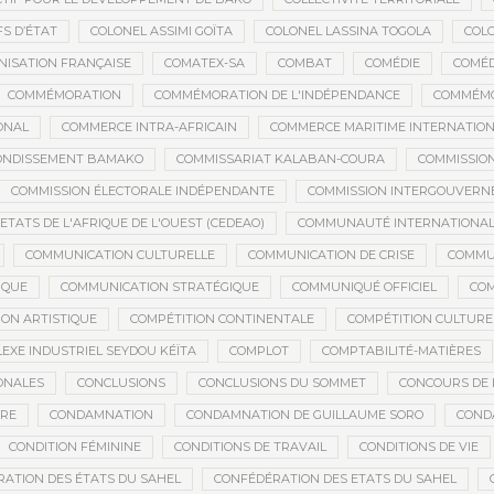
S D’ÉTAT
COLONEL ASSIMI GOÏTA
COLONEL LASSINA TOGOLA
COL
NISATION FRANÇAISE
COMATEX-SA
COMBAT
COMÉDIE
COMÉD
COMMÉMORATION
COMMÉMORATION DE L'INDÉPENDANCE
COMMÉMO
ONAL
COMMERCE INTRA-AFRICAIN
COMMERCE MARITIME INTERNATIO
RONDISSEMENT BAMAKO
COMMISSARIAT KALABAN-COURA
COMMISSIO
COMMISSION ÉLECTORALE INDÉPENDANTE
COMMISSION INTERGOUVERN
ATS DE L'AFRIQUE DE L'OUEST (CEDEAO)
COMMUNAUTÉ INTERNATIONA
COMMUNICATION CULTURELLE
COMMUNICATION DE CRISE
COMMU
IQUE
COMMUNICATION STRATÉGIQUE
COMMUNIQUÉ OFFICIEL
CO
ION ARTISTIQUE
COMPÉTITION CONTINENTALE
COMPÉTITION CULTURE
EXE INDUSTRIEL SEYDOU KÉÏTA
COMPLOT
COMPTABILITÉ-MATIÈRES
ONALES
CONCLUSIONS
CONCLUSIONS DU SOMMET
CONCOURS DE 
IRE
CONDAMNATION
CONDAMNATION DE GUILLAUME SORO
COND
CONDITION FÉMININE
CONDITIONS DE TRAVAIL
CONDITIONS DE VIE
ATION DES ÉTATS DU SAHEL
CONFÉDÉRATION DES ETATS DU SAHEL