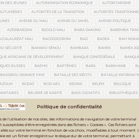
ON DES JEUNES
AUTONOMISATION ÉCONOMIQUE
AUTORITARISME
OUTUMIÈRES
AUTORITÉS DE LA TRANSITION
AUTORITÉS TRADITIONNE
EUNES
AVENIR DU MALI
AVENIR DU SAHEL
AVENIR POLITIQUE
AZERBAÏDJAN
B2GOLD MALI
BABA DAKONO
BABEMBA TRAO
CCALAURÉAT MALI
BACODJICORONI
BAD
BADEA
BAH NDA
O SÉCURITÉ
BAMAKO-SÉNOU
BAMBARA
BAMEX
BAMEX 20
UE AFRICAINE DE DÉVELOPPEMENT
BANQUE CONFÉDÉRALE
BANQUE
QUES RUSSES
BAPHO
BAPTÊMES
BARIL
BARKHANE
B
BASSIROU DIOMAYE FAYE
BATAILLE DES RÉCITS
BATAILLE INFORMAT
AZOUM
BCEAO
BCID-AES
BEIJING
BELÉM
BELGIQUE
ANITAIRES
BEURRE DE KARITÉ
BIAIS COGNITIFS
BIBLIOTHÈQUES
BIENNALE ARTISTIQUE ET CULTURELLE
BIENNALE ARTISTIQUE ET CUL
Politique de confidentialité
IENNALE ARTISTIQUE ET CULTURELLE TOMBOUCTOU 2025
BIENNALE DE T
s de l’utilisation de nos sites, des informations de navigation de votre terminal
LAN DES ACTIVITÉS
BILAN ET PERSPECTIVES
BILAN HUMAIN
BIN
t susceptibles d’être enregistrées dans des fichiers « Cookies ». Ces fichiers sont
TAUX
BLASPHÈME
BLÉ
BLÉ RUSSE
BLESSÉS
BLESSÉS D
tallés sur votre terminal en fonction de vos choix, modifiables à tout moment.
kie est un fichier enregistré sur le disque dur de votre terminal, permettant à
BNDA
BOAD
BOBO-DIOULASSO
BOGOLAN
BOKAR BIRO