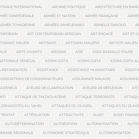
ITRAGE INTERNATIONAL
ARCANE POLITIQUE
ARCHITECTURE EN BAN
MÉE CONFÉDÉRALE
ARMÉE ET NATION
ARMÉE FRANÇAISE
ARMÉE
ARMÉE TCHADIENNE
ARMÉES SAHÉLIENNES
ARMELLE DAKOUO
A
EMPORAIN
ART CONTEMPORAIN AFRICAIN
ART ENGAGÉ
ART ET 
TISANAT MALIEN
ARTISANS
ARTISANS MALIENS
ARTISTE MALIEN
IAUX
ARTS VIVANTS
ASCOMA
ASIE
ASSA BADIALLO TOURÉ
NATIONALE SÉNÉGAL
ASSIMI GOÏTA
ASSIMI GOITA
ASSIMI GOITA 
LA REFONDATION
ASSISTANCE
ASSISTANCE HUMANITAIRE
ASSISTA
ASSOCIATIONS DE CONSOMMATEURS
ASSURANCE MALADIE
ASSURANCE
RAZENECA
ATELIER DE CLARIFICATION
ATELIER DE RÉFLEXION
ATE
NTI
ATTAQUE DE TINZAOUATÈNE
ATTAQUE TERRORISTE
ATTAQUE
 DJIHADISTES AU SAHEL
ATTAQUES DU 25 AVRIL
ATTAQUES DU 25 AVR
TTENTAT
ATTÉNUATION
ATTRACTIVITÉ
AUDIT
AUDIT FINANC
AUTODÉTERMINATION
AUTOÉDITION
AUTOMATISATION
AUTO
NOMIE RÉGIONALE
AUTONOMIE STRATÉGIQUE
AUTONOMISATION