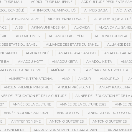
ULTURE MALI
AGRICULTURE MALIENNE
AGRICULTURE RÉSILIENTE SA
IBOU DEMBÉLÉ
AHMADOU AL AMINOU LÔ
AHMED BABA
AÏCHA Y
AIDE HUMANITAIRE
AIDE INTERNATIONALE
AIDE PUBLIQUE AU D
ANCE
AISS
AKINWUMI ADESINA
AL-QAÏDA
AL-QAÏDA AU SAHEL
ÉRIE
ALGORITHMES
ALHAMDOU AG ILYÈNE
ALI BONGO ODIMBA
E DES ETATS DU SAHEL
ALLIANCE DES ÉTATS DU SAHEL
ALLIANCE DES 
NI SANOU
ALPHA CONDÉ
AMADOU AYA SANOGO
AMADOU BAGAY
É BÂ
AMADOU HOTT
AMADOU KEÏTA
AMADOU KÉITA
AMADO
RATION DU CADRE DE VIE
AMÉNAGEMENT
AMÉNAGEMENT ROUTIER
AMNESTY INTERNATIONAL
AMO
AMOUR
AMOUREUX
A
ANCIEN PREMIER MINISTRE
ANCIEN PRÉSIDENT
ANDRY RAJOELINA
NÉE DE L’ÉDUCATION ET DE LA CULTURE
ANNÉE DE L’ÉDUCATION ET DE LA 
27
ANNÉE DE LA CULTURE
ANNÉE DE LA CULTURE 2025
ANNÉE DE
ANNÉE SCOLAIRE 2020-2021
ANNULATION
ANNULATION DU CONCOUR
ME
ANTITERRORISME
ANTÓNIO GUTERRES
ANTONIO GUTERRES
VISIONNEMENT
APPROVISIONNEMENT EN CARBURANT
APPROVISION