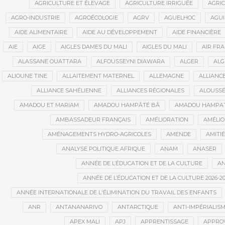
AGRICULTURE ET ÉLEVAGE
AGRICULTURE IRRIGUÉE
AGRIC
AGRO-INDUSTRIE
AGROÉCOLOGIE
AGRV
AGUELHOC
AGU
AIDE ALIMENTAIRE
AIDE AU DÉVELOPPEMENT
AIDE FINANCIÈRE
AIE
AIGE
AIGLES DAMES DU MALI
AIGLES DU MALI
AIR FR
ALASSANE OUATTARA
ALFOUSSEYNI DIAWARA
ALGER
ALG
ALIOUNE TINE
ALLAITEMENT MATERNEL
ALLEMAGNE
ALLIANC
ALLIANCE SAHÉLIENNE
ALLIANCES RÉGIONALES
ALOUSSÉ
AMADOU ET MARIAM
AMADOU HAMPÂTÉ BÂ
AMADOU HAMPAT
AMBASSADEUR FRANÇAIS
AMÉLIORATION
AMÉLIO
AMÉNAGEMENTS HYDRO-AGRICOLES
AMENDE
AMITIÉ
ANALYSE POLITIQUE AFRIQUE
ANAM
ANASER
ANNÉE DE L’ÉDUCATION ET DE LA CULTURE
AN
ANNÉE DE L’ÉDUCATION ET DE LA CULTURE 2026-20
ANNÉE INTERNATIONALE DE L'ÉLIMINATION DU TRAVAIL DES ENFANTS
ANR
ANTANANARIVO
ANTARCTIQUE
ANTI-IMPÉRIALIS
APEX MALI
APJ
APPRENTISSAGE
APPRO