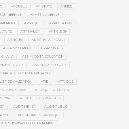
CO
ARCTIQUE
ARISTOTE
ARMÉE
 GUINÉENNE
ARMÉE MALIENNE
RMEMENT
ARNAQUE
ARRESTATION
CULTURE
ART MALIEN
ARTICLE 39
ARTISTES
ARTISTES AFRICAINS
ASSAINISSEMENT
ASSASSINATS
AU GHANA
ASSIMI GOÏTA ÉDUCATION
NCE MILITAIRE
ASSISTANCE SOCIALE
 MALADIE OBLIGATOIRE (AMO)
LIER DE VALIDATION
ATIDI
ATTAQUE
S 25 AVRIL 2026
ATTAQUES AU NIGER
IL 2026
ATTAQUES TERRORISTES
IER
AUDIT MINIER
AUDIT PUBLIC
NOMIE
AUTONOMIE ÉCONOMIQUE
AUTONOMISATION DE LA FEMME