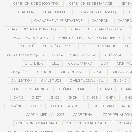
CÉRÉMONIE DE DÉCORATION
CÉRÉMONIES DE MARIAGE
CÉRÉM
CHALEUR
CHANGEMENT
CHANGEMENT CLIMATIQUE
C
CHANGEMENT DE STRATÉGIE
CHARBON
CHARBON
CHARTE DES PARTIS POLITIQUES
CHARTE DU LIPTAKO-GOURMA
CHAUFFEURS MALIENS
CHEF DE FILE OPPOSITION MALIENNE
C
CHERTÉ
CHERTÉ DE LA VIE
CHERTÉ DU MARCHÉ
CHI
CHOCS ÉCONOMIQUES
CHOGUEL KOKALLA MAÏGA
CHÔMAGE
CHUTE IBK
CICB
CICB BAMAKO
CICR
CICR MAL
CINQUIÈME RÉPUBLIQUE
CINSERE-ANR
CIPRES
CIRA CHAR
CIVILISATION
CIVILS TUÉS
CIVILS TUÉS AU MALI
CIVISME
CLASSEMENT MONDIAL
CLÉMENT DEMBÉLÉ
CLIMAT
CLIMA
CMAS
CMDT
CMSS
CNDH
CNECE
CNPM
CN
COCAÏNE
COCEM
CODE DE LA ROUTE
CODE DE PROCÉDURE P
CODE MINIER MALI 2023
CODE PÉNAL
CODE PÉNAL 202
COHÉSION SOCIALE MALI
COHÉSION SOCIALE SAHEL
COLLAB
COLLECTIVITÉ TERRITORIALE
COLLECTIVITÉS TERRITORIALES
COLLE