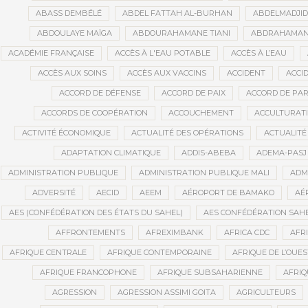
ABASS DEMBÉLÉ
ABDEL FATTAH AL-BURHAN
ABDELMADJI
ABDOULAYE MAÏGA
ABDOURAHAMANE TIANI
ABDRAHAMANE
ACADÉMIE FRANÇAISE
ACCÈS À L'EAU POTABLE
ACCÈS À L’EAU
ACCÈS AUX SOINS
ACCÈS AUX VACCINS
ACCIDENT
ACCI
ACCORD DE DÉFENSE
ACCORD DE PAIX
ACCORD DE PAR
ACCORDS DE COOPÉRATION
ACCOUCHEMENT
ACCULTURAT
ACTIVITÉ ÉCONOMIQUE
ACTUALITÉ DES OPÉRATIONS
ACTUALITÉ
ADAPTATION CLIMATIQUE
ADDIS-ABEBA
ADEMA-PASJ
ADMINISTRATION PUBLIQUE
ADMINISTRATION PUBLIQUE MALI
ADM
ADVERSITÉ
AECID
AEEM
AÉROPORT DE BAMAKO
AÉ
AES (CONFÉDÉRATION DES ÉTATS DU SAHEL)
AES CONFÉDÉRATION SAH
AFFRONTEMENTS
AFREXIMBANK
AFRICA CDC
AFR
AFRIQUE CENTRALE
AFRIQUE CONTEMPORAINE
AFRIQUE DE L’OUES
AFRIQUE FRANCOPHONE
AFRIQUE SUBSAHARIENNE
AFRI
AGRESSION
AGRESSION ASSIMI GOITA
AGRICULTEURS