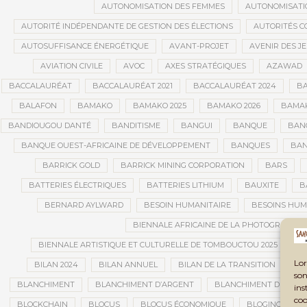
AUTONOMISATION DES FEMMES
AUTONOMISATI
AUTORITÉ INDÉPENDANTE DE GESTION DES ÉLECTIONS
AUTORITÉS C
AUTOSUFFISANCE ÉNERGÉTIQUE
AVANT-PROJET
AVENIR DES J
AVIATION CIVILE
AVOC
AXES STRATÉGIQUES
AZAWAD
BACCALAURÉAT
BACCALAURÉAT 2021
BACCALAURÉAT 2024
BA
BALAFON
BAMAKO
BAMAKO 2025
BAMAKO 2026
BAMAK
BANDIOUGOU DANTÉ
BANDITISME
BANGUI
BANQUE
BANQ
BANQUE OUEST-AFRICAINE DE DÉVELOPPEMENT
BANQUES
BAN
BARRICK GOLD
BARRICK MINING CORPORATION
BARS
BATTERIES ÉLECTRIQUES
BATTERIES LITHIUM
BAUXITE
B
BERNARD AYLWARD
BESOIN HUMANITAIRE
BESOINS HUM
BIENNALE AFRICAINE DE LA PHOTOGRAPHIE
BIENNALE ARTISTIQUE ET CULTURELLE DE TOMBOUCTOU 2025
B
Lor
BILAN 2024
BILAN ANNUEL
BILAN DE LA TRANSITION
BI
son
BLANCHIMENT
BLANCHIMENT D’ARGENT
BLANCHIMENT DE CAPI
ins
coo
BLOCKCHAIN
BLOCUS
BLOCUS ÉCONOMIQUE
BLOGING