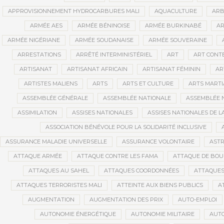
APPROVISIONNEMENT HYDROCARBURES MALI
AQUACULTURE
ARB
ARMÉE AES
ARMÉE BÉNINOISE
ARMÉE BURKINABÉ
AR
ARMÉE NIGÉRIANE
ARMÉE SOUDANAISE
ARMÉE SOUVERAINE
ARRESTATIONS
ARRÊTÉ INTERMINISTÉRIEL
ART
ART CONT
ARTISANAT
ARTISANAT AFRICAIN
ARTISANAT FÉMININ
AR
ARTISTES MALIENS
ARTS
ARTS ET CULTURE
ARTS MART
ASSEMBLÉE GÉNÉRALE
ASSEMBLÉE NATIONALE
ASSEMBLÉE 
ASSIMILATION
ASSISES NATIONALES
ASSISES NATIONALES DE 
ASSOCIATION BÉNÉVOLE POUR LA SOLIDARITÉ INCLUSIVE
ASSURANCE MALADIE UNIVERSELLE
ASSURANCE VOLONTAIRE
AST
ATTAQUE ARMÉE
ATTAQUE CONTRE LES FAMA
ATTAQUE DE BOU
ATTAQUES AU SAHEL
ATTAQUES COORDONNÉES
ATTAQUES
ATTAQUES TERRORISTES MALI
ATTEINTE AUX BIENS PUBLICS
A
AUGMENTATION
AUGMENTATION DES PRIX
AUTO-EMPLOI
AUTONOMIE ÉNERGÉTIQUE
AUTONOMIE MILITAIRE
AUTO