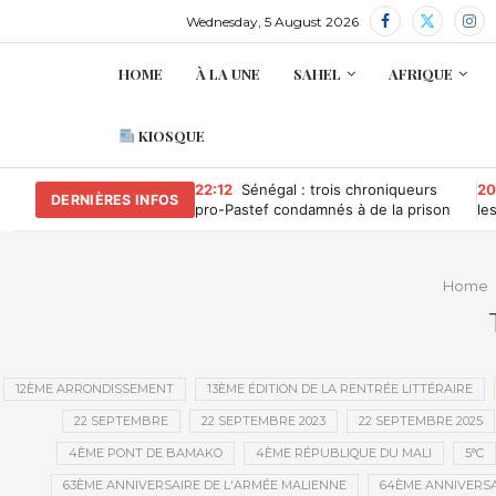
Wednesday, 5 August 2026
HOME
À LA UNE
SAHEL
AFRIQUE
KIOSQUE
22:12
Sénégal : trois chroniqueurs
20
DERNIÈRES INFOS
pro-Pastef condamnés à de la prison
le
ferme pour « offense » au président
No
Diomaye Faye
De
Home
12ÈME ARRONDISSEMENT
13ÈME ÉDITION DE LA RENTRÉE LITTÉRAIRE
22 SEPTEMBRE
22 SEPTEMBRE 2023
22 SEPTEMBRE 2025
4ÈME PONT DE BAMAKO
4ÈME RÉPUBLIQUE DU MALI
5°C
63ÈME ANNIVERSAIRE DE L'ARMÉE MALIENNE
64ÈME ANNIVERSA