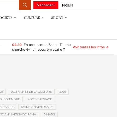
FR
|
EN
S'abonner+
OCIÉTÉ
CULTURE
SPORT
 :
04:10
En accusant le Sahel, Tinubu
Voir toutes les infos →
cherche-t-il un bouc émissaire ?
25
2025 ANNÉE DE LA CULTURE
2026
31 DÉCEMBRE
400ÈME FORAGE
VERSAIRE
63ÈME ANNIVERSAIRE
65E ANNIVERSAIRE FAMA
8 MARS