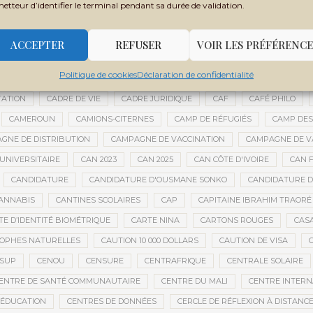
metteur d’identifier le terminal pendant sa durée de validation.
BOUBACAR DIANÉ
BOUBACAR DOUMBIA
BOUBACAR MAO DIANÉ
URAKÉBOUGOU
BOUREM
BOURÉMA KANSAYE
BOURSES
BO
ACCEPTER
REFUSER
VOIR LES PRÉFÉRENCE
BRICE OLIGUI NGUEMA
BRICS
BRICS AFRIQUE
BRIGADE MOBILE
Politique de cookies
Déclaration de confidentialité
E
BUDGET NATIONAL
BUMDA
BUREAU DU VÉRIFICATEUR GÉNÉR
TATION
CADRE DE VIE
CADRE JURIDIQUE
CAF
CAFÉ PHILO
CAMEROUN
CAMIONS-CITERNES
CAMP DE RÉFUGIÉS
CAMP DES
GNE DE DISTRIBUTION
CAMPAGNE DE VACCINATION
CAMPAGNE DE VA
UNIVERSITAIRE
CAN 2023
CAN 2025
CAN CÔTE D'IVOIRE
CAN F
CANDIDATURE
CANDIDATURE D'OUSMANE SONKO
CANDIDATURE 
ANNABIS
CANTINES SCOLAIRES
CAP
CAPITAINE IBRAHIM TRAORÉ
TE D’IDENTITÉ BIOMÉTRIQUE
CARTE NINA
CARTONS ROUGES
CAS
OPHES NATURELLES
CAUTION 10 000 DOLLARS
CAUTION DE VISA
ESUP
CENOU
CENSURE
CENTRAFRIQUE
CENTRALE SOLAIRE
ENTRE DE SANTÉ COMMUNAUTAIRE
CENTRE DU MALI
CENTRE INTERN
’ÉDUCATION
CENTRES DE DONNÉES
CERCLE DE RÉFLEXION À DISTANC