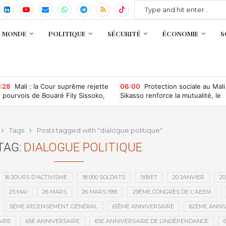
MONDE
POLITIQUE
SÉCURITÉ
ÉCONOMIE
S
:28
Mali : la Cour suprême rejette
06:00
Protection sociale au Mali
s pourvois de Bouaré Fily Sissoko,
Sikasso renforce la mutualité, le
uhoum Dabitao et Clément
RAMED et l’AMO
mbélé
Tags
Posts tagged with "dialogue politique"
TAG:
DIALOGUE POLITIQUE
16 JOURS D'ACTIVISME
18 000 SOLDATS
1XBET
20 JANVIER
20
25 MAI
26 MARS
26 MARS 1991
29ÈME CONGRÈS DE L'AEEM
5ÈME RECENSEMENT GÉNÉRAL
61ÈME ANNIVERSAIRE
62ÈME ANNI
IRE
65E ANNIVERSAIRE
65E ANNIVERSAIRE DE L’INDÉPENDANCE