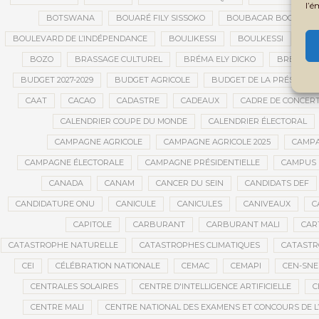
l’é
BOTSWANA
BOUARÉ FILY SISSOKO
BOUBACAR BOCOUM
BOULEVARD DE L’INDÉPENDANCE
BOULIKESSI
BOULKESSI
BO
BOZO
BRASSAGE CULTUREL
BRÉMA ELY DICKO
BRÉSIL
BUDGET 2027-2029
BUDGET AGRICOLE
BUDGET DE LA PRÉSIDENC
CAAT
CACAO
CADASTRE
CADEAUX
CADRE DE CONCER
CALENDRIER COUPE DU MONDE
CALENDRIER ÉLECTORAL
CAMPAGNE AGRICOLE
CAMPAGNE AGRICOLE 2025
CAMPA
CAMPAGNE ÉLECTORALE
CAMPAGNE PRÉSIDENTIELLE
CAMPUS 
CANADA
CANAM
CANCER DU SEIN
CANDIDATS DEF
CANDIDATURE ONU
CANICULE
CANICULES
CANIVEAUX
C
CAPITOLE
CARBURANT
CARBURANT MALI
CAR
CATASTROPHE NATURELLE
CATASTROPHES CLIMATIQUES
CATASTR
CEI
CÉLÉBRATION NATIONALE
CEMAC
CEMAPI
CEN-SN
CENTRALES SOLAIRES
CENTRE D'INTELLIGENCE ARTIFICIELLE
C
CENTRE MALI
CENTRE NATIONAL DES EXAMENS ET CONCOURS DE L