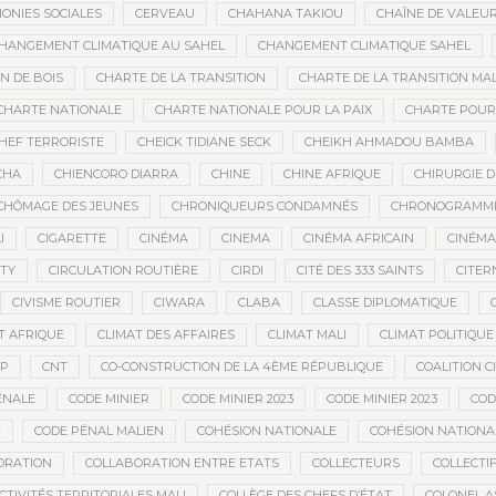
ONIES SOCIALES
CERVEAU
CHAHANA TAKIOU
CHAÎNE DE VALEU
HANGEMENT CLIMATIQUE AU SAHEL
CHANGEMENT CLIMATIQUE SAHEL
 DE BOIS
CHARTE DE LA TRANSITION
CHARTE DE LA TRANSITION MAL
CHARTE NATIONALE
CHARTE NATIONALE POUR LA PAIX
CHARTE POUR 
HEF TERRORISTE
CHEICK TIDIANE SECK
CHEIKH AHMADOU BAMBA
CHA
CHIENCORO DIARRA
CHINE
CHINE AFRIQUE
CHIRURGIE 
CHÔMAGE DES JEUNES
CHRONIQUEURS CONDAMNÉS
CHRONOGRAMME 
I
CIGARETTE
CINÉMA
CINEMA
CINÉMA AFRICAIN
CINÉM
ITY
CIRCULATION ROUTIÈRE
CIRDI
CITÉ DES 333 SAINTS
CITER
CIVISME ROUTIER
CIWARA
CLABA
CLASSE DIPLOMATIQUE
T AFRIQUE
CLIMAT DES AFFAIRES
CLIMAT MALI
CLIMAT POLITIQUE
SP
CNT
CO-CONSTRUCTION DE LA 4ÈME RÉPUBLIQUE
COALITION 
ÉNALE
CODE MINIER
CODE MINIER 2023
CODE MINIER 2023
COD
4
CODE PÉNAL MALIEN
COHÉSION NATIONALE
COHÉSION NATIONA
ORATION
COLLABORATION ENTRE ETATS
COLLECTEURS
COLLECTI
CTIVITÉS TERRITORIALES MALI
COLLÈGE DES CHEFS D’ÉTAT
COLONEL A