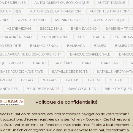
ON DES JEUNES
AUTONOMISATION ÉCONOMIQUE
AUTORITARISME
OUTUMIÈRES
AUTORITÉS DE LA TRANSITION
AUTORITÉS TRADITIONNE
EUNES
AVENIR DU MALI
AVENIR DU SAHEL
AVENIR POLITIQUE
AZERBAÏDJAN
B2GOLD MALI
BABA DAKONO
BABEMBA TRAO
CCALAURÉAT MALI
BACODJICORONI
BAD
BADEA
BAH NDA
O SÉCURITÉ
BAMAKO-SÉNOU
BAMBARA
BAMEX
BAMEX 20
UE AFRICAINE DE DÉVELOPPEMENT
BANQUE CONFÉDÉRALE
BANQUE
QUES RUSSES
BAPHO
BAPTÊMES
BARIL
BARKHANE
B
BASSIROU DIOMAYE FAYE
BATAILLE DES RÉCITS
BATAILLE INFORMAT
AZOUM
BCEAO
BCID-AES
BEIJING
BELÉM
BELGIQUE
ANITAIRES
BEURRE DE KARITÉ
BIAIS COGNITIFS
BIBLIOTHÈQUES
BIENNALE ARTISTIQUE ET CULTURELLE
BIENNALE ARTISTIQUE ET CUL
Politique de confidentialité
IENNALE ARTISTIQUE ET CULTURELLE TOMBOUCTOU 2025
BIENNALE DE T
s de l’utilisation de nos sites, des informations de navigation de votre terminal
LAN DES ACTIVITÉS
BILAN ET PERSPECTIVES
BILAN HUMAIN
BIN
t susceptibles d’être enregistrées dans des fichiers « Cookies ». Ces fichiers sont
TAUX
BLASPHÈME
BLÉ
BLÉ RUSSE
BLESSÉS
BLESSÉS D
tallés sur votre terminal en fonction de vos choix, modifiables à tout moment.
kie est un fichier enregistré sur le disque dur de votre terminal, permettant à
BNDA
BOAD
BOBO-DIOULASSO
BOGOLAN
BOKO HARAM