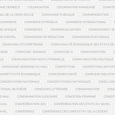
ANE DEMBÉLÉ
COLONISATION
COLONISATION FRANÇAISE
COMATE
AL DE LA CROIX-ROUGE
COMMANDE PUBLIQUE
COMMÉMORATION
COMMERCE
COMMERCE EXTÉRIEUR
COMMERCE INTERNATIONAL
IE AFRIQUE
COMMERCES
COMMERCIALISATION
COMMISSARIAT 5
ON D’APPEL
COMMISSION DE RÉDACTION
COMMISSION ÉLECTORALE
COMMUNAUTÉ CHRÉTIENNE
COMMUNAUTÉ ÉCONOMIQUE DES ETATS DE L'
MANE
COMMUNE I BAMAKO
COMMUNE VI
COMMUNICATION
LE
COMMUNICATION INSTITUTIONNELLE
COMMUNICATION POLITIQUE
COMPAGNIE AÉRIENNE DU MALI
COMPÉTITION
COMPÉTITION ARTIST
COMPÉTITIVITÉ ÉCONOMIQUE
COMPLÉMENTARITÉ
COMPLEXE INDUSTRI
CONCERTATION NATIONALE
CONCERTATIONS NATIONALES
CONCLUSI
TIONAL DE POÉSIE
CONCOURS LITTÉRAIRE
CONDAMNATION
COND
E MALI
CONDAMNATION JUDICIAIRE
CONDITION FÉMININE
CONDIT
AVAIL
CONFÉDÉRATION AES
CONFÉDÉRATION DES ÉTATS DU SAHEL
AHEL
CONFÉRENCE
CONFÉRENCE DES CHEFS ETAT DE LA CEDEAO