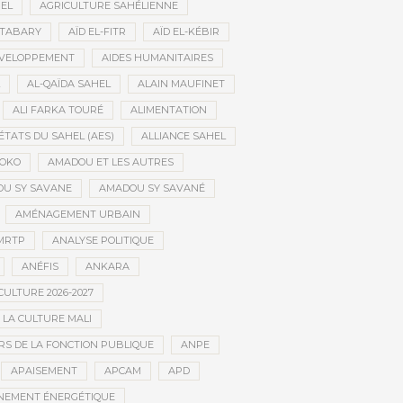
HEL
AGRICULTURE SAHÉLIENNE
ATABARY
AÏD EL-FITR
AÏD EL-KÉBIR
ÉVELOPPEMENT
AIDES HUMANITAIRES
AL-QAÏDA SAHEL
ALAIN MAUFINET
ALI FARKA TOURÉ
ALIMENTATION
ÉTATS DU SAHEL (AES)
ALLIANCE SAHEL
OKO
AMADOU ET LES AUTRES
U SY SAVANE
AMADOU SY SAVANÉ
AMÉNAGEMENT URBAIN
MRTP
ANALYSE POLITIQUE
ANÉFIS
ANKARA
CULTURE 2026-2027
 LA CULTURE MALI
S DE LA FONCTION PUBLIQUE
ANPE
APAISEMENT
APCAM
APD
NEMENT ÉNERGÉTIQUE