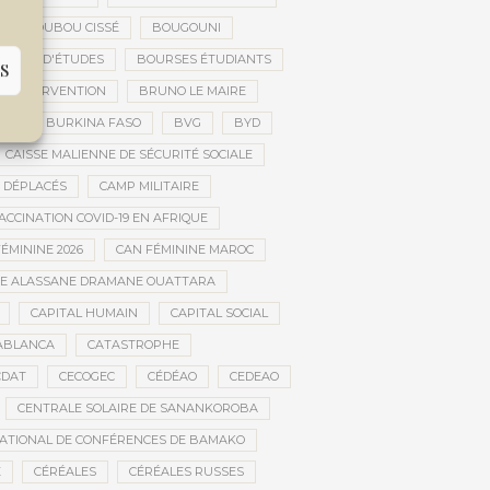
BOUBOU CISSÉ
BOUGOUNI
URSES D'ÉTUDES
BOURSES ÉTUDIANTS
S
 D’INTERVENTION
BRUNO LE MAIRE
AL
BURKINA FASO
BVG
BYD
CAISSE MALIENNE DE SÉCURITÉ SOCIALE
 DÉPLACÉS
CAMP MILITAIRE
CCINATION COVID-19 EN AFRIQUE
ÉMININE 2026
CAN FÉMININE MAROC
DE ALASSANE DRAMANE OUATTARA
CAPITAL HUMAIN
CAPITAL SOCIAL
ABLANCA
CATASTROPHE
CDAT
CECOGEC
CÉDÉAO
CEDEAO
CENTRALE SOLAIRE DE SANANKOROBA
ATIONAL DE CONFÉRENCES DE BAMAKO
E
CÉRÉALES
CÉRÉALES RUSSES