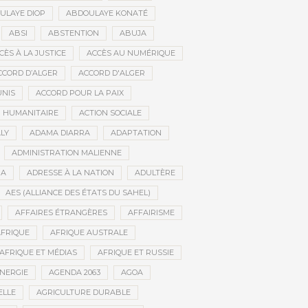
ULAYE DIOP
ABDOULAYE KONATÉ
ABSI
ABSTENTION
ABUJA
CÈS À LA JUSTICE
ACCÈS AU NUMÉRIQUE
CCORD D’ALGER
ACCORD D'ALGER
UNIS
ACCORD POUR LA PAIX
N HUMANITAIRE
ACTION SOCIALE
LY
ADAMA DIARRA
ADAPTATION
ADMINISTRATION MALIENNE
BA
ADRESSE À LA NATION
ADULTÈRE
AES (ALLIANCE DES ÉTATS DU SAHEL)
AFFAIRES ÉTRANGÈRES
AFFAIRISME
FRIQUE
AFRIQUE AUSTRALE
AFRIQUE ET MÉDIAS
AFRIQUE ET RUSSIE
ÉNERGIE
AGENDA 2063
AGOA
ELLE
AGRICULTURE DURABLE