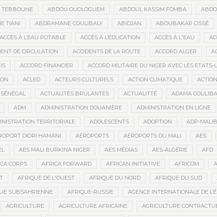
D TEBBOUNE
ABDOU OUOLOGUEM
ABDOUL KASSIM FOMBA
ABDO
 TIANI
ABDRAMANE COULIBALY
ABIDJAN
ABOUBAKAR CISSÉ
ACCÈS À L’EAU POTABLE
ACCÈS À L’ÉDUCATION
ACCÈS À L'EAU
AC
DENT DE CIRCULATION
ACCIDENTS DE LA ROUTE
ACCORD ALGER
A
IS
ACCORD FINANCIER
ACCORD MILITAIRE DU NIGER AVEC LES ETATS-
ION
ACLED
ACTEURS CULTURELS
ACTION CLIMATIQUE
ACTIO
 SÉNÉGAL
ACTUALITÉS BRULANTES
ACTUALITTÉ
ADAMA COULIBA
ADM
ADMINISTRATION DOUANIÈRE
ADMINISTRATION EN LIGNE
INISTRATION TERRITORIALE
ADOLESCENTS
ADOPTION
ADP-MALI
ROPORT DIORI HAMANI
AÉROPORTS
AÉROPORTS DU MALI
AES
EL
AES MALI BURKINA NIGER
AES MÉDIAS
AES-ALGÉRIE
AFD
ICA CORPS
AFRICA FORWARD
AFRICAN INITIATIVE
AFRICOM
A
T
AFRIQUE DE L'OUEST
AFRIQUE DU NORD
AFRIQUE DU SUD
QUE SUBSAHRIENNE
AFRIQUE-RUSSIE
AGENCE INTERNATIONALE DE L’
AGRICULTURE
AGRICULTURE AFRICAINE
AGRICULTURE CONTRACTU