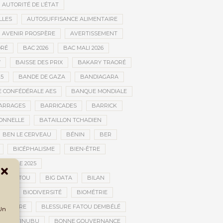
AUTORITÉ DE L’ÉTAT
LLES
AUTOSUFFISANCE ALIMENTAIRE
AVENIR PROSPÈRE
AVERTISSEMENT
RÉ
BAC 2026
BAC MALI 2026
W
BAISSE DES PRIX
BAKARY TRAORÉ
25
BANDE DE GAZA
BANDIAGARA
 CONFÉDÉRALE AES
BANQUE MONDIALE
ARRAGES
BARRICADES
BARRICK
IONNELLE
BATAILLON TCHADIEN
BEN LE CERVEAU
BÉNIN
BER
BICÉPHALISME
BIEN-ÊTRE
TURELLE 2025
OMBOUCTOU
BIG DATA
BILAN
TOU
BIODIVERSITÉ
BIOMÉTRIE
E GUERRE
BLESSURE FATOU DEMBÉLÉ
 Un
BOLA TINUBU
BONNE GOUVERNANCE