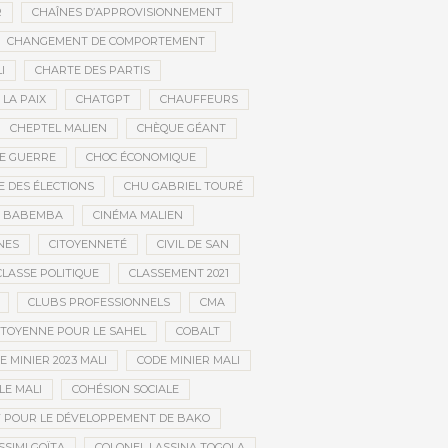
R
CHAÎNES D’APPROVISIONNEMENT
CHANGEMENT DE COMPORTEMENT
I
CHARTE DES PARTIS
LA PAIX
CHATGPT
CHAUFFEURS
CHEPTEL MALIEN
CHÈQUE GÉANT
DE GUERRE
CHOC ÉCONOMIQUE
DES ÉLECTIONS
CHU GABRIEL TOURÉ
A BABEMBA
CINÉMA MALIEN
NES
CITOYENNETÉ
CIVIL DE SAN
CLASSE POLITIQUE
CLASSEMENT 2021
CLUBS PROFESSIONNELS
CMA
CITOYENNE POUR LE SAHEL
COBALT
E MINIER 2023 MALI
CODE MINIER MALI
LE MALI
COHÉSION SOCIALE
F POUR LE DÉVELOPPEMENT DE BAKO
SSIMI GOÏTA
COLONEL LASSINA TOGOLA