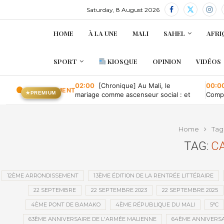
Saturday, 8 August 2026
HOME
À LA UNE
MALI
SAHEL
AFRI
SPORT
KIOSQUE
OPINION
VIDÉOS
02:00
[Chronique] Au Mali, le
00:0
EN CE MOMENT
★
PREMIUM
mariage comme ascenseur social : et
Compa
quand il tombe en panne ?
conve
publi
Home
Tag
TAG:
C
12ÈME ARRONDISSEMENT
13ÈME ÉDITION DE LA RENTRÉE LITTÉRAIRE
22 SEPTEMBRE
22 SEPTEMBRE 2023
22 SEPTEMBRE 2025
4ÈME PONT DE BAMAKO
4ÈME RÉPUBLIQUE DU MALI
5°C
63ÈME ANNIVERSAIRE DE L'ARMÉE MALIENNE
64ÈME ANNIVERSA