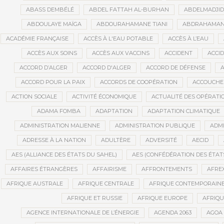
ABASS DEMBÉLÉ
ABDEL FATTAH AL-BURHAN
ABDELMADJI
ABDOULAYE MAÏGA
ABDOURAHAMANE TIANI
ABDRAHAMANE
ACADÉMIE FRANÇAISE
ACCÈS À L'EAU POTABLE
ACCÈS À L’EAU
ACCÈS AUX SOINS
ACCÈS AUX VACCINS
ACCIDENT
ACCI
ACCORD D’ALGER
ACCORD D'ALGER
ACCORD DE DÉFENSE
A
ACCORD POUR LA PAIX
ACCORDS DE COOPÉRATION
ACCOUCHE
ACTION SOCIALE
ACTIVITÉ ÉCONOMIQUE
ACTUALITÉ DES OPÉRATI
ADAMA FOMBA
ADAPTATION
ADAPTATION CLIMATIQUE
ADMINISTRATION MALIENNE
ADMINISTRATION PUBLIQUE
ADMI
ADRESSE À LA NATION
ADULTÈRE
ADVERSITÉ
AECID
AES (ALLIANCE DES ÉTATS DU SAHEL)
AES (CONFÉDÉRATION DES ÉTAT
AFFAIRES ÉTRANGÈRES
AFFAIRISME
AFFRONTEMENTS
AFRE
AFRIQUE AUSTRALE
AFRIQUE CENTRALE
AFRIQUE CONTEMPORAIN
AFRIQUE ET RUSSIE
AFRIQUE EUROPE
AFRIQ
AGENCE INTERNATIONALE DE L’ÉNERGIE
AGENDA 2063
AGOA