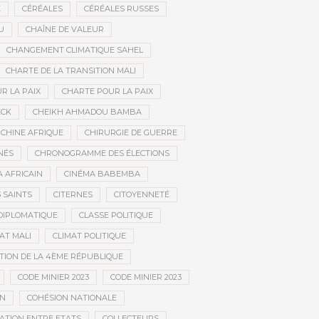
E
CÉRÉALES
CÉRÉALES RUSSES
U
CHAÎNE DE VALEUR
CHANGEMENT CLIMATIQUE SAHEL
CHARTE DE LA TRANSITION MALI
R LA PAIX
CHARTE POUR LA PAIX
ECK
CHEIKH AHMADOU BAMBA
CHINE AFRIQUE
CHIRURGIE DE GUERRE
NÉS
CHRONOGRAMME DES ÉLECTIONS
 AFRICAIN
CINÉMA BABEMBA
3 SAINTS
CITERNES
CITOYENNETÉ
DIPLOMATIQUE
CLASSE POLITIQUE
AT MALI
CLIMAT POLITIQUE
TION DE LA 4ÈME RÉPUBLIQUE
CODE MINIER 2023
CODE MINIER 2023
EN
COHÉSION NATIONALE
ATION ENTRE ETATS
COLLECTEURS