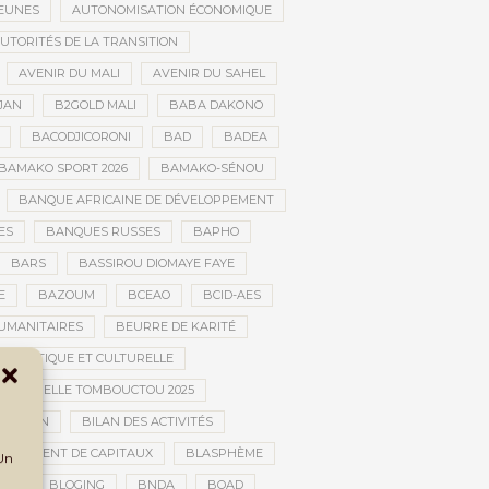
JEUNES
AUTONOMISATION ÉCONOMIQUE
UTORITÉS DE LA TRANSITION
AVENIR DU MALI
AVENIR DU SAHEL
JAN
B2GOLD MALI
BABA DAKONO
BACODJICORONI
BAD
BADEA
BAMAKO SPORT 2026
BAMAKO-SÉNOU
BANQUE AFRICAINE DE DÉVELOPPEMENT
ES
BANQUES RUSSES
BAPHO
BARS
BASSIROU DIOMAYE FAYE
E
BAZOUM
BCEAO
BCID-AES
UMANITAIRES
BEURRE DE KARITÉ
ARTISTIQUE ET CULTURELLE
 CULTURELLE TOMBOUCTOU 2025
NSITION
BILAN DES ACTIVITÉS
NCHIMENT DE CAPITAUX
BLASPHÈME
 Un
UE
BLOGING
BNDA
BOAD