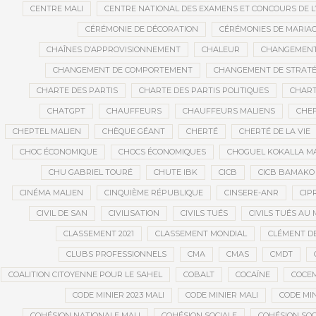
CENTRE MALI
CENTRE NATIONAL DES EXAMENS ET CONCOURS DE L
CÉRÉMONIE DE DÉCORATION
CÉRÉMONIES DE MARIA
CHAÎNES D’APPROVISIONNEMENT
CHALEUR
CHANGEMEN
CHANGEMENT DE COMPORTEMENT
CHANGEMENT DE STRATÉ
CHARTE DES PARTIS
CHARTE DES PARTIS POLITIQUES
CHART
CHATGPT
CHAUFFEURS
CHAUFFEURS MALIENS
CHEF
CHEPTEL MALIEN
CHÈQUE GÉANT
CHERTÉ
CHERTÉ DE LA VIE
CHOC ÉCONOMIQUE
CHOCS ÉCONOMIQUES
CHOGUEL KOKALLA M
CHU GABRIEL TOURÉ
CHUTE IBK
CICB
CICB BAMAKO
CINÉMA MALIEN
CINQUIÈME RÉPUBLIQUE
CINSERE-ANR
CIP
CIVIL DE SAN
CIVILISATION
CIVILS TUÉS
CIVILS TUÉS AU 
CLASSEMENT 2021
CLASSEMENT MONDIAL
CLÉMENT D
CLUBS PROFESSIONNELS
CMA
CMAS
CMDT
COALITION CITOYENNE POUR LE SAHEL
COBALT
COCAÏNE
COCE
CODE MINIER 2023 MALI
CODE MINIER MALI
CODE MIN
COHÉSION NATIONALE MALI
COHÉSION SOCIALE
COHÉSION SOC