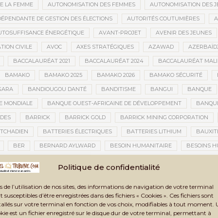
E LA FEMME
AUTONOMISATION DES FEMMES
AUTONOMISATION DES 
DÉPENDANTE DE GESTION DES ÉLECTIONS
AUTORITÉS COUTUMIÈRES
A
UTOSUFFISANCE ÉNERGÉTIQUE
AVANT-PROJET
AVENIR DES JEUNES
TION CIVILE
AVOC
AXES STRATÉGIQUES
AZAWAD
AZERBAÏD
BACCALAURÉAT 2021
BACCALAURÉAT 2024
BACCALAURÉAT MALI
BAMAKO
BAMAKO 2025
BAMAKO 2026
BAMAKO SÉCURITÉ
GARA
BANDIOUGOU DANTÉ
BANDITISME
BANGUI
BANQUE
 MONDIALE
BANQUE OUEST-AFRICAINE DE DÉVELOPPEMENT
BANQU
ADES
BARRICK
BARRICK GOLD
BARRICK MINING CORPORATION
 TCHADIEN
BATTERIES ÉLECTRIQUES
BATTERIES LITHIUM
BAUXIT
BER
BERNARD AYLWARD
BESOIN HUMANITAIRE
BESOINS H
BIEN-ÊTRE
BIENNALE AFRICAINE DE LA PHOTOGRAPHIE
BIENNALE 
Politique de confidentialité
ISTIQUE ET CULTURELLE DE TOMBOUCTOU 2025
BIENNALE ARTISTIQUE ET
s de l’utilisation de nos sites, des informations de navigation de votre terminal
IG DATA
BILAN
BILAN 2024
BILAN ANNUEL
BILAN DE LA TRA
t susceptibles d’être enregistrées dans des fichiers « Cookies ». Ces fichiers sont
ITÉ
BIOMÉTRIE
BLANCHIMENT
BLANCHIMENT D’ARGENT
BLA
tallés sur votre terminal en fonction de vos choix, modifiables à tout moment.
kie est un fichier enregistré sur le disque dur de votre terminal, permettant à
SURE FATOU DEMBÉLÉ
BLOCKCHAIN
BLOCUS
BLOCUS ÉCONOMIQ