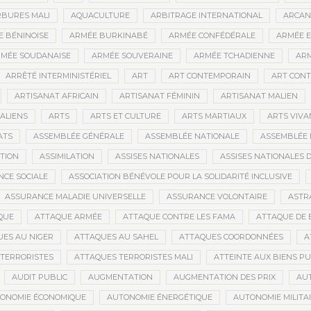
BURES MALI
AQUACULTURE
ARBITRAGE INTERNATIONAL
ARCAN
 BÉNINOISE
ARMÉE BURKINABÉ
ARMÉE CONFÉDÉRALE
ARMÉE E
MÉE SOUDANAISE
ARMÉE SOUVERAINE
ARMÉE TCHADIENNE
ARM
ARRÊTÉ INTERMINISTÉRIEL
ART
ART CONTEMPORAIN
ART CONT
ARTISANAT AFRICAIN
ARTISANAT FÉMININ
ARTISANAT MALIEN
ALIENS
ARTS
ARTS ET CULTURE
ARTS MARTIAUX
ARTS VIVA
ATS
ASSEMBLÉE GÉNÉRALE
ASSEMBLÉE NATIONALE
ASSEMBLÉE 
ATION
ASSIMILATION
ASSISES NATIONALES
ASSISES NATIONALES 
NCE SOCIALE
ASSOCIATION BÉNÉVOLE POUR LA SOLIDARITÉ INCLUSIVE
ASSURANCE MALADIE UNIVERSELLE
ASSURANCE VOLONTAIRE
ASTR
QUE
ATTAQUE ARMÉE
ATTAQUE CONTRE LES FAMA
ATTAQUE DE 
ES AU NIGER
ATTAQUES AU SAHEL
ATTAQUES COORDONNÉES
A
TERRORISTES
ATTAQUES TERRORISTES MALI
ATTEINTE AUX BIENS PU
AUDIT PUBLIC
AUGMENTATION
AUGMENTATION DES PRIX
AU
ONOMIE ÉCONOMIQUE
AUTONOMIE ÉNERGÉTIQUE
AUTONOMIE MILITA