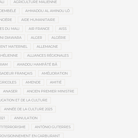
ALI
AGRICULTURE MALIENNE
 DEMBÉLÉ
AHMADOU AL AMINOU LÔ
NCIÈRE
AIDE HUMANITAIRE
ES DU MALI
AIR FRANCE
AISS
NI DIAWARA
ALGER
ALGÉRIE
MENT MATERNEL
ALLEMAGNE
AHÉLIENNE
ALLIANCES RÉGIONALES
RIAM
AMADOU HAMPÂTÉ BÂ
SADEUR FRANÇAIS
AMÉLIORATION
GRICOLES
AMENDE
AMITIÉ
ANASER
ANCIEN PREMIER MINISTRE
UCATION ET DE LA CULTURE
ANNÉE DE LA CULTURE 2025
021
ANNULATION
TITERRORISME
ANTÓNIO GUTERRES
ROVISIONNEMENT EN CARBURANT