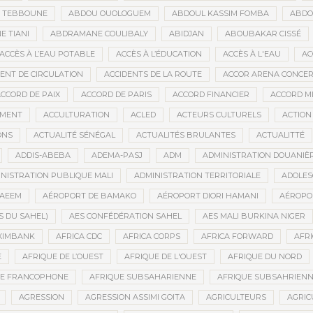
D TEBBOUNE
ABDOU OUOLOGUEM
ABDOUL KASSIM FOMBA
ABDO
 TIANI
ABDRAMANE COULIBALY
ABIDJAN
ABOUBAKAR CISSÉ
ACCÈS À L’EAU POTABLE
ACCÈS À L’ÉDUCATION
ACCÈS À L'EAU
AC
DENT DE CIRCULATION
ACCIDENTS DE LA ROUTE
ACCOR ARENA CONCERT
CCORD DE PAIX
ACCORD DE PARIS
ACCORD FINANCIER
ACCORD MI
MENT
ACCULTURATION
ACLED
ACTEURS CULTURELS
ACTION
ONS
ACTUALITÉ SÉNÉGAL
ACTUALITÉS BRULANTES
ACTUALITTÉ
ADDIS-ABEBA
ADEMA-PASJ
ADM
ADMINISTRATION DOUANIÈ
NISTRATION PUBLIQUE MALI
ADMINISTRATION TERRITORIALE
ADOLES
AEEM
AÉROPORT DE BAMAKO
AÉROPORT DIORI HAMANI
AÉROPO
S DU SAHEL)
AES CONFÉDÉRATION SAHEL
AES MALI BURKINA NIGER
XIMBANK
AFRICA CDC
AFRICA CORPS
AFRICA FORWARD
AFRI
E
AFRIQUE DE L’OUEST
AFRIQUE DE L'OUEST
AFRIQUE DU NORD
UE FRANCOPHONE
AFRIQUE SUBSAHARIENNE
AFRIQUE SUBSAHRIEN
AGRESSION
AGRESSION ASSIMI GOITA
AGRICULTEURS
AGRIC