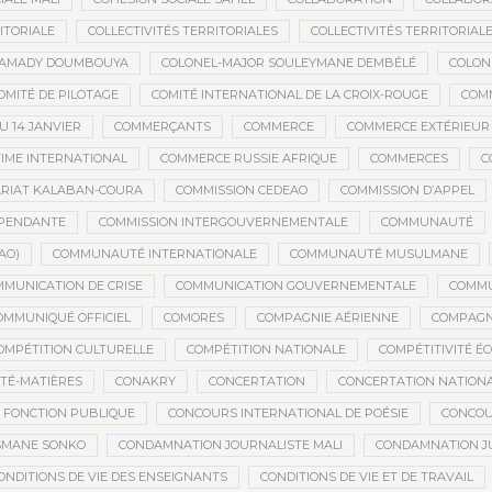
ITORIALE
COLLECTIVITÉS TERRITORIALES
COLLECTIVITÉS TERRITORIALE
MAMADY DOUMBOUYA
COLONEL-MAJOR SOULEYMANE DEMBÉLÉ
COLON
OMITÉ DE PILOTAGE
COMITÉ INTERNATIONAL DE LA CROIX-ROUGE
COM
 14 JANVIER
COMMERÇANTS
COMMERCE
COMMERCE EXTÉRIEUR
IME INTERNATIONAL
COMMERCE RUSSIE AFRIQUE
COMMERCES
C
RIAT KALABAN-COURA
COMMISSION CEDEAO
COMMISSION D’APPEL
ÉPENDANTE
COMMISSION INTERGOUVERNEMENTALE
COMMUNAUTÉ
AO)
COMMUNAUTÉ INTERNATIONALE
COMMUNAUTÉ MUSULMANE
MUNICATION DE CRISE
COMMUNICATION GOUVERNEMENTALE
COMMU
OMMUNIQUÉ OFFICIEL
COMORES
COMPAGNIE AÉRIENNE
COMPAGNI
OMPÉTITION CULTURELLE
COMPÉTITION NATIONALE
COMPÉTITIVITÉ É
TÉ-MATIÈRES
CONAKRY
CONCERTATION
CONCERTATION NATION
 FONCTION PUBLIQUE
CONCOURS INTERNATIONAL DE POÉSIE
CONCOU
SMANE SONKO
CONDAMNATION JOURNALISTE MALI
CONDAMNATION JU
ONDITIONS DE VIE DES ENSEIGNANTS
CONDITIONS DE VIE ET DE TRAVAIL