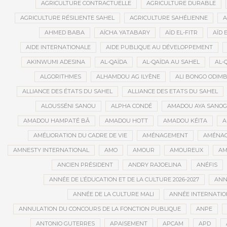
AGRICULTURE CONTRACTUELLE
AGRICULTURE DURABLE
AGRICULTURE RÉSILIENTE SAHEL
AGRICULTURE SAHÉLIENNE
A
AHMED BABA
AÏCHA YATABARY
AÏD EL-FITR
AÏD 
AIDE INTERNATIONALE
AIDE PUBLIQUE AU DÉVELOPPEMENT
AKINWUMI ADESINA
AL-QAÏDA
AL-QAÏDA AU SAHEL
AL-
ALGORITHMES
ALHAMDOU AG ILYÈNE
ALI BONGO ODIM
ALLIANCE DES ÉTATS DU SAHEL
ALLIANCE DES ETATS DU SAHEL
ALOUSSÉNI SANOU
ALPHA CONDÉ
AMADOU AYA SANO
AMADOU HAMPATÉ BÂ
AMADOU HOTT
AMADOU KÉITA
A
AMÉLIORATION DU CADRE DE VIE
AMÉNAGEMENT
AMÉNAG
AMNESTY INTERNATIONAL
AMO
AMOUR
AMOUREUX
AM
ANCIEN PRÉSIDENT
ANDRY RAJOELINA
ANÉFIS
ANNÉE DE L’ÉDUCATION ET DE LA CULTURE 2026-2027
ANNÉ
ANNÉE DE LA CULTURE MALI
ANNÉE INTERNATION
ANNULATION DU CONCOURS DE LA FONCTION PUBLIQUE
ANPE
ANTONIO GUTERRES
APAISEMENT
APCAM
APD