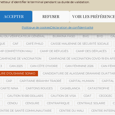
metteur d’identifier le terminal pendant sa durée de validation.
BOLA TINUBU
BONNE GOUVERNANCE
BOTSWANA
BOUARÉ 
DIANÉ
BOUBOU CISSÉ
BOUGOUNI
BOULEVARD DE L’INDÉPENDAN
ACCEPTER
REFUSER
VOIR LES PRÉFÉRENCE
BOURSES D'ÉTUDES
BOURSES ÉTUDIANTS
BOZO
BRASSAGE C
Politique de cookies
Déclaration de confidentialité
E MOBILE D’INTERVENTION
BRUNO LE MAIRE
BRUXELLES
BUDGET
U DU VÉRIFICATEUR GÉNÉRAL
BURKINA FASO
BVG
BYD
CA
QUE
CAF
CAFÉ PHILO
CAISSE MALIENNE DE SÉCURITÉ SOCIALE
MP COMPÉTITION MALI
CAMP DE RÉFUGIÉS
CAMP DES DÉPLACÉS
CAMPAGNE DE VACCINATION
CAMPAGNE DE VACCINATION COVID-19 EN AF
23
CAN 2025
CAN CÔTE D'IVOIRE
CAN FÉMININE 2026
CAN FÉM
URE D'OUSMANE SONKO
CANDIDATURE DE ALASSANE DRAMANE OUATTA
CAP
CAPITAINE IBRAHIM TRAORÉ
CAPITAL HUMAIN
CAPITAL 
CARTE NINA
CARTONS ROUGES
CASABLANCA
CATASTROPHE
CAUTION 10 000 DOLLARS
CAUTION DE VISA
CDAT
CECOGEC
CENOU
CENSURE
CENTRAFRIQUE
CENTRALE SOLAIRE
C
ENTRE DE SANTÉ COMMUNAUTAIRE
CENTRE DU MALI
CENTRE INTERN