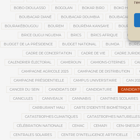
l’é
BOBO-DIOULASSO
BOGOLAN
BOKAR BIRO
BOKO HARAM
BOUBACAR DIANÉ
BOUBACAR DOUMBIA
BOUBACAR MAO 
BOURAKÉBOUGOU
BOUREM
BOURÉMA KANSAYE
BOURSES
BRICE OLIGUI NGUEMA
BRICS
BRICS AFRIQUE
BRIGAD
BUDGET DE LA PRÉSIDENCE
BUDGET NATIONAL
BUMDA
BUREA
CADRE DE CONCERTATION
CADRE DE VIE
CADRE JURIDI
CALENDRIER ÉLECTORAL
CAMEROUN
CAMIONS-CITERNES
CA
CAMPAGNE AGRICOLE 2025
CAMPAGNE DE DISTRIBUTION
CAMPAGNE PRÉSIDENTIELLE
CAMPUS UNIVERSITAIRE
CAN 20
CANCER DU SEIN
CANDIDATS DEF
CANDIDATURE
CANDIDAT
CANICULES
CANIVEAUX
CANNABIS
CANTINES SCOLAIRES
CARBURANT MALI
CARTE D’IDENTITÉ BIOMÉTRIQUE
CATASTROPHES CLIMATIQUES
CATASTROPHES NATURELLES
CÉLÉBRATION NATIONALE
CEMAC
CEMAPI
CEN-SNESUP
CENTRALES SOLAIRES
CENTRE D'INTELLIGENCE ARTIFICIELLE
C