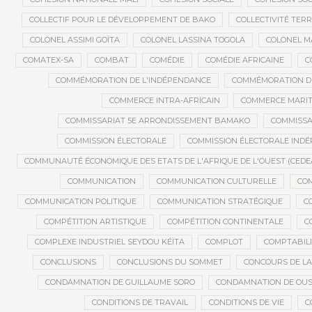
COLLECTIF POUR LE DÉVELOPPEMENT DE BAKO
COLLECTIVITÉ TERR
COLONEL ASSIMI GOÏTA
COLONEL LASSINA TOGOLA
COLONEL 
COMATEX-SA
COMBAT
COMÉDIE
COMÉDIE AFRICAINE
C
COMMÉMORATION DE L'INDÉPENDANCE
COMMÉMORATION DU
COMMERCE INTRA-AFRICAIN
COMMERCE MARIT
COMMISSARIAT 5E ARRONDISSEMENT BAMAKO
COMMISSA
COMMISSION ÉLECTORALE
COMMISSION ÉLECTORALE IND
COMMUNAUTÉ ÉCONOMIQUE DES ETATS DE L'AFRIQUE DE L'OUEST (CEDE
COMMUNICATION
COMMUNICATION CULTURELLE
COM
COMMUNICATION POLITIQUE
COMMUNICATION STRATÉGIQUE
C
COMPÉTITION ARTISTIQUE
COMPÉTITION CONTINENTALE
C
COMPLEXE INDUSTRIEL SEYDOU KÉÏTA
COMPLOT
COMPTABILI
CONCLUSIONS
CONCLUSIONS DU SOMMET
CONCOURS DE LA
CONDAMNATION DE GUILLAUME SORO
CONDAMNATION DE OU
CONDITIONS DE TRAVAIL
CONDITIONS DE VIE
C