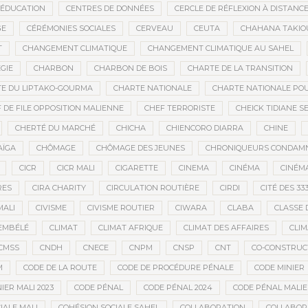
’ÉDUCATION
CENTRES DE DONNÉES
CERCLE DE RÉFLEXION À DISTANC
GE
CÉRÉMONIES SOCIALES
CERVEAU
CEUTA
CHAHANA TAKIO
T
CHANGEMENT CLIMATIQUE
CHANGEMENT CLIMATIQUE AU SAHEL
GIE
CHARBON
CHARBON DE BOIS
CHARTE DE LA TRANSITION
E DU LIPTAKO-GOURMA
CHARTE NATIONALE
CHARTE NATIONALE POU
 DE FILE OPPOSITION MALIENNE
CHEF TERRORISTE
CHEICK TIDIANE S
CHERTÉ DU MARCHÉ
CHICHA
CHIENCORO DIARRA
CHINE
AÏGA
CHÔMAGE
CHÔMAGE DES JEUNES
CHRONIQUEURS CONDAM
CICR
CICR MALI
CIGARETTE
CINEMA
CINÉMA
CINÉMA
RES
CIRA CHARITY
CIRCULATION ROUTIÈRE
CIRDI
CITÉ DES 33
MALI
CIVISME
CIVISME ROUTIER
CIWARA
CLABA
CLASSE 
EMBÉLÉ
CLIMAT
CLIMAT AFRIQUE
CLIMAT DES AFFAIRES
CLIM
CMSS
CNDH
CNECE
CNPM
CNSP
CNT
CO-CONSTRUC
M
CODE DE LA ROUTE
CODE DE PROCÉDURE PÉNALE
CODE MINIER
IER MALI 2023
CODE PÉNAL
CODE PÉNAL 2024
CODE PÉNAL MALI
IALE MALI
COHÉSION SOCIALE SAHEL
COLLABORATION
COLLABOR