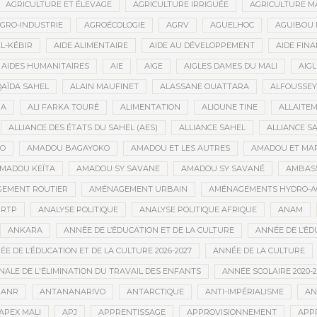
AGRICULTURE ET ÉLEVAGE
AGRICULTURE IRRIGUÉE
AGRICULTURE M
GRO-INDUSTRIE
AGROÉCOLOGIE
AGRV
AGUELHOC
AGUIBOU
EL-KÉBIR
AIDE ALIMENTAIRE
AIDE AU DÉVELOPPEMENT
AIDE FINA
AIDES HUMANITAIRES
AIE
AIGE
AIGLES DAMES DU MALI
AIGL
QAÏDA SAHEL
ALAIN MAUFINET
ALASSANE OUATTARA
ALFOUSSEY
BA
ALI FARKA TOURÉ
ALIMENTATION
ALIOUNE TINE
ALLAITE
ALLIANCE DES ÉTATS DU SAHEL (AES)
ALLIANCE SAHEL
ALLIANCE S
GO
AMADOU BAGAYOKO
AMADOU ET LES AUTRES
AMADOU ET MA
MADOU KEÏTA
AMADOU SY SAVANE
AMADOU SY SAVANÉ
AMBAS
EMENT ROUTIER
AMÉNAGEMENT URBAIN
AMÉNAGEMENTS HYDRO-A
RTP
ANALYSE POLITIQUE
ANALYSE POLITIQUE AFRIQUE
ANAM
ANKARA
ANNÉE DE L’ÉDUCATION ET DE LA CULTURE
ANNÉE DE L’ÉD
E DE L’ÉDUCATION ET DE LA CULTURE 2026-2027
ANNÉE DE LA CULTURE
ALE DE L'ÉLIMINATION DU TRAVAIL DES ENFANTS
ANNÉE SCOLAIRE 2020-2
ANR
ANTANANARIVO
ANTARCTIQUE
ANTI-IMPÉRIALISME
AN
APEX MALI
APJ
APPRENTISSAGE
APPROVISIONNEMENT
APP