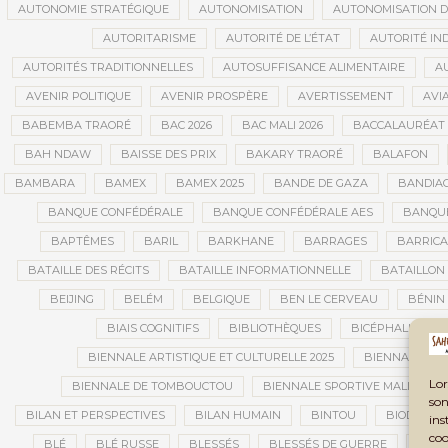
AUTONOMIE STRATÉGIQUE
AUTONOMISATION
AUTONOMISATION D
AUTORITARISME
AUTORITÉ DE L’ÉTAT
AUTORITÉ IN
AUTORITÉS TRADITIONNELLES
AUTOSUFFISANCE ALIMENTAIRE
A
AVENIR POLITIQUE
AVENIR PROSPÈRE
AVERTISSEMENT
AVIA
BABEMBA TRAORÉ
BAC 2026
BAC MALI 2026
BACCALAURÉAT
BAH NDAW
BAISSE DES PRIX
BAKARY TRAORÉ
BALAFON
BAMBARA
BAMEX
BAMEX 2025
BANDE DE GAZA
BANDIA
BANQUE CONFÉDÉRALE
BANQUE CONFÉDÉRALE AES
BANQUE
BAPTÊMES
BARIL
BARKHANE
BARRAGES
BARRIC
BATAILLE DES RÉCITS
BATAILLE INFORMATIONNELLE
BATAILLON
BEIJING
BELÉM
BELGIQUE
BEN LE CERVEAU
BÉNIN
BIAIS COGNITIFS
BIBLIOTHÈQUES
BICÉPHALISME
BIENNALE ARTISTIQUE ET CULTURELLE 2025
BIENNALE ART
Lor
BIENNALE DE TOMBOUCTOU
BIENNALE SPORTIVE MALI
B
son
BILAN ET PERSPECTIVES
BILAN HUMAIN
BINTOU
BIODIVERS
ins
coo
BLÉ
BLÉ RUSSE
BLESSÉS
BLESSÉS DE GUERRE
BLES