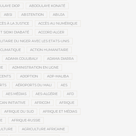
ULAYE DIOP
ABDOULAYE KONATÉ
ABSI
ABSTENTION
ABUJA
CÈS À LA JUSTICE
ACCÈS AU NUMÉRIQUE
 SIDIKI DIABATÉ
ACCORD ALGER
LITAIRE DU NIGER AVEC LES ETATS-UNIS
 CLIMATIQUE
ACTION HUMANITAIRE
ADAMA COULIBALY
ADAMA DIARRA
RE
ADMINISTRATION EN LIGNE
CENTS
ADOPTION
ADP-MALIBA
RTS
AÉROPORTS DU MALI
AES
AES MÉDIAS
AES-ALGÉRIE
AFD
CAN INITIATIVE
AFRICOM
AFRIQUE
AFRIQUE DU SUD
AFRIQUE ET MÉDIAS
NE
AFRIQUE-RUSSIE
ULTURE
AGRICULTURE AFRICAINE