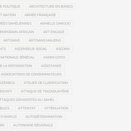
E POLITIQUE
ARCHITECTURE EN BANCO
T NATION
ARMÉE FRANÇAISE
ÉES SAHÉLIENNES
ARMELLE DAKOUO
EMPORAIN AFRICAIN
ART ENGAGÉ
ARTISANS
ARTISANS MALIENS
NTS
ASCENSEUR SOCIAL
ASCOMA
NATIONALE SÉNÉGAL
ASSIMI GOITA
DE LA REFONDATION
ASSISTANCE
ASSOCIATIONS DE CONSOMMATEURS
AZENECA
ATELIER DE CLARIFICATION
BOUNTI
ATTAQUE DE TINZAOUATÈNE
TTAQUES DJIHADISTES AU SAHEL
BLICS
ATTENTAT
ATTÉNUATION
TO-EMPLOI
AUTODÉTERMINATION
IRE
AUTONOMIE RÉGIONALE