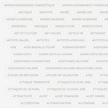
APPROVISIONNEMENT ÉNERGÉTIQUE
APPROVISIONNEMENT HYDROCAR
ARCTIQUE
ARISTOTE
ARMÉE
ARMÉE AES
ARMÉE
ARMÉE GUINÉENNE
ARMÉE MALIENNE
ARMÉE NIGÉRIANE
AR
ARMEMENT
ARNAQUE
ARRESTATION
ARRESTATIONS
ART ET CULTURE
ART MALIEN
ARTICLE 39
ARTISANAT
ARTISTE MALIEN
ARTISTES
ARTISTES AFRICAINS
ARTISTES M
ASIE
ASSA BADIALLO TOURÉ
ASSAINISSEMENT
ASSASSIN
ASSIMI GOÏTA
ASSIMI GOITA AU GHANA
ASSIMI GOÏTA ÉDUC
ASSISTANCE HUMANITAIRE
ASSISTANCE MILITAIRE
ASSISTA
ASSURANCE MALADIE
ASSURANCE MALADIE OBLIGATOIRE (AMO)
ATELIER DE RÉFLEXION
ATELIER DE VALIDATION
ATIDI
ATTA
ATTAQUE TERRORISTE
ATTAQUES 25 AVRIL 2026
ATTAQU
ATTAQUES DU 25 AVRIL
ATTAQUES DU 25 AVRIL 2026
ATTAQUES 
ATTRACTIVITÉ
AUDIT
AUDIT FINANCIER
AUDIT MINIER
AUTOÉDITION
AUTOMATISATION
AUTONOMIE
AUT