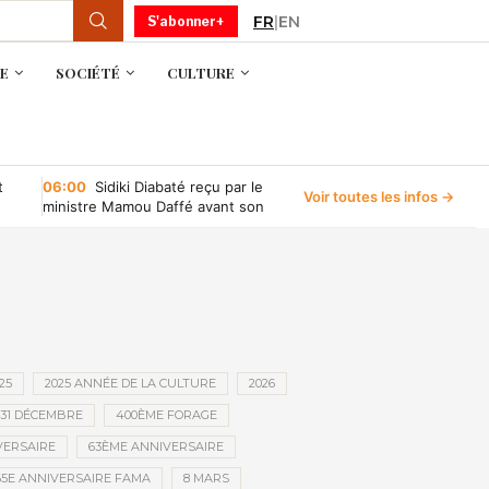
FR
|
EN
S'abonner+
E
SOCIÉTÉ
CULTURE
t
06:00
Sidiki Diabaté reçu par le
Voir toutes les infos →
ministre Mamou Daffé avant son
retour à l’Accor Arena de Paris
25
2025 ANNÉE DE LA CULTURE
2026
31 DÉCEMBRE
400ÈME FORAGE
VERSAIRE
63ÈME ANNIVERSAIRE
65E ANNIVERSAIRE FAMA
8 MARS