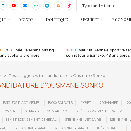
QUE
MONDE
POLITIQUE
SÉCURITÉ
ÉCONOMI
0
En Guinée, la Nimba Mining
11:00
Mali : la Biennale sportive fai
ny scelle la première
son retour à Bamako, 43 ans après
ntion minière d’une société
que depuis l’indépendance
s
Posts tagged with "candidature d’Ousmane Sonko"
ANDIDATURE D’OUSMANE SONKO
16 JOURS D'ACTIVISME
18 000 SOLDATS
1XBET
20 JANVIER
20
25 MAI
26 MARS
26 MARS 1991
29ÈME CONGRÈS DE L'AEEM
5ÈME RECENSEMENT GÉNÉRAL
61ÈME ANNIVERSAIRE
62ÈME ANNI
IRE
65E ANNIVERSAIRE
65E ANNIVERSAIRE DE L’INDÉPENDANCE