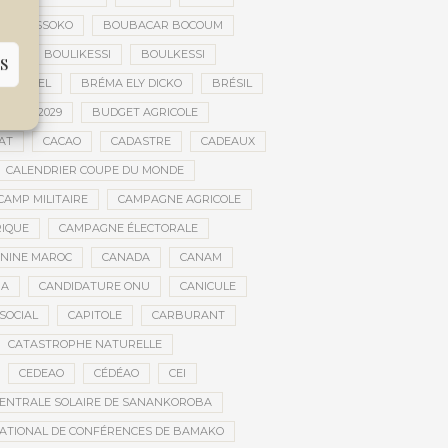
FILY SISSOKO
BOUBACAR BOCOUM
CE
BOULIKESSI
BOULKESSI
S
ULTUREL
BRÉMA ELY DICKO
BRÉSIL
 2027-2029
BUDGET AGRICOLE
AT
CACAO
CADASTRE
CADEAUX
CALENDRIER COUPE DU MONDE
CAMP MILITAIRE
CAMPAGNE AGRICOLE
RIQUE
CAMPAGNE ÉLECTORALE
ININE MAROC
CANADA
CANAM
RA
CANDIDATURE ONU
CANICULE
SOCIAL
CAPITOLE
CARBURANT
CATASTROPHE NATURELLE
CEDEAO
CÉDÉAO
CEI
ENTRALE SOLAIRE DE SANANKOROBA
ATIONAL DE CONFÉRENCES DE BAMAKO