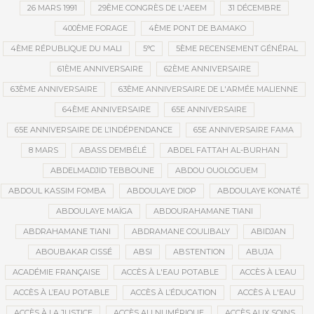
26 MARS 1991
29ÈME CONGRÈS DE L'AEEM
31 DÉCEMBRE
400ÈME FORAGE
4ÈME PONT DE BAMAKO
4ÈME RÉPUBLIQUE DU MALI
5°C
5ÈME RECENSEMENT GÉNÉRAL
61ÈME ANNIVERSAIRE
62ÈME ANNIVERSAIRE
63ÈME ANNIVERSAIRE
63ÈME ANNIVERSAIRE DE L'ARMÉE MALIENNE
64ÈME ANNIVERSAIRE
65E ANNIVERSAIRE
65E ANNIVERSAIRE DE L’INDÉPENDANCE
65E ANNIVERSAIRE FAMA
8 MARS
ABASS DEMBÉLÉ
ABDEL FATTAH AL-BURHAN
ABDELMADJID TEBBOUNE
ABDOU OUOLOGUEM
ABDOUL KASSIM FOMBA
ABDOULAYE DIOP
ABDOULAYE KONATÉ
ABDOULAYE MAÏGA
ABDOURAHAMANE TIANI
ABDRAHAMANE TIANI
ABDRAMANE COULIBALY
ABIDJAN
ABOUBAKAR CISSÉ
ABSI
ABSTENTION
ABUJA
ACADÉMIE FRANÇAISE
ACCÈS À L'EAU POTABLE
ACCÈS À L’EAU
ACCÈS À L’EAU POTABLE
ACCÈS À L’ÉDUCATION
ACCÈS À L'EAU
ACCÈS À LA JUSTICE
ACCÈS AU NUMÉRIQUE
ACCÈS AUX SOINS