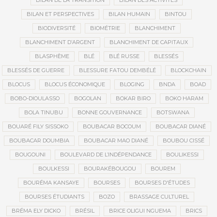
BILAN DE LA TRANSITION
BILAN DES ACTIVITÉS
BILAN ET PERSPECTIVES
BILAN HUMAIN
BINTOU
BIODIVERSITÉ
BIOMÉTRIE
BLANCHIMENT
BLANCHIMENT D’ARGENT
BLANCHIMENT DE CAPITAUX
BLASPHÈME
BLÉ
BLÉ RUSSE
BLESSÉS
BLESSÉS DE GUERRE
BLESSURE FATOU DEMBÉLÉ
BLOCKCHAIN
BLOCUS
BLOCUS ÉCONOMIQUE
BLOGING
BNDA
BOAD
BOBO-DIOULASSO
BOGOLAN
BOKAR BIRO
BOKO HARAM
BOLA TINUBU
BONNE GOUVERNANCE
BOTSWANA
BOUARÉ FILY SISSOKO
BOUBACAR BOCOUM
BOUBACAR DIANÉ
BOUBACAR DOUMBIA
BOUBACAR MAO DIANÉ
BOUBOU CISSÉ
BOUGOUNI
BOULEVARD DE L’INDÉPENDANCE
BOULIKESSI
BOULKESSI
BOURAKÉBOUGOU
BOUREM
BOURÉMA KANSAYE
BOURSES
BOURSES D'ÉTUDES
BOURSES ÉTUDIANTS
BOZO
BRASSAGE CULTUREL
BRÉMA ELY DICKO
BRÉSIL
BRICE OLIGUI NGUEMA
BRICS