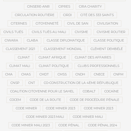
CINSERE-ANR
CIPRES
CIRA CHARITY
CIRCULATION ROUTIÈRE
CIRDI
CITÉ DES 333 SAINTS
CITERNES
CITOYENNETÉ
CIVIL DE SAN
CIVILISATION
CIVILS TUÉS
CIVILS TUÉS AU MALI
CIVISME
CIVISME ROUTIER
CIWARA
CLABA
CLASSE DIPLOMATIQUE
CLASSE POLITIQUE
CLASSEMENT 2021
CLASSEMENT MONDIAL
CLÉMENT DEMBÉLÉ
CLIMAT
CLIMAT AFRIQUE
CLIMAT DES AFFAIRES
CLIMAT MALI
CLIMAT POLITIQUE
CLUBS PROFESSIONNELS
CMA
CMAS
CMDT
CMSS
CNDH
CNECE
CNPM
CNSP
CNT
CO-CONSTRUCTION DE LA 4ÈME RÉPUBLIQUE
COALITION CITOYENNE POUR LE SAHEL
COBALT
COCAÏNE
COCEM
CODE DE LA ROUTE
CODE DE PROCÉDURE PÉNALE
CODE MINIER
CODE MINIER 2023
CODE MINIER 2023
CODE MINIER 2023 MALI
CODE MINIER MALI
CODE MINIER MALI 2023
CODE PÉNAL
CODE PÉNAL 2024