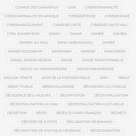
CURAGE DES CANIVEAUX
CVJR
CYBERCRIMINALITÉ
CYBERCRIMINALITÉ EN AFRIQUE
CYBERDÉFENSE
CYBERESPACE
CYBERHARCÈLEMENT
CYBERSÉCURITÉ
CYBERSÉCURITÉ MALI
CYRIL RAMAPHOSA
DAECH
DAKAR
DAMBÉ
DAMIBA
DAMIBA AU MALI
DANA AMBASSAGOU
DANBÉ
DANBÉ KOLOSIBAW
DANEMARK
DANGER
DANGORONI
DANIEL SIMÉON KÉLÉMA
DANSE
DANSE TRADITIONNELLE
DAOUD ALY MOHAMMEDINE
DAOUD MOHAMEDINE
DAOUDA TÉKÉTÉ
DATE DE LA PRÉSIDENTIELLE
DDR-I
DÉBAT
DÉBAT PUBLIC
DÉBROUILLARDISE
DÉCADENCE CULTURELLE
DÉCADENCE DES VALEURS
DÉCAPITATION
DÉCENTRALISATION
DÉCENTRALISATION AU MALI
DÉCENTRALISATION CULTURELLE
DÉCEPTION
DÉCÈS
DÉCÈS DU PAPE FRANÇOIS
DÉCHETS
DÉCISION DE JUSTICE
DÉCLARATION DE BAMAKO
DÉCLARATION DE POLITIQUE GÉNÉRALE
DÉCOLONISATION