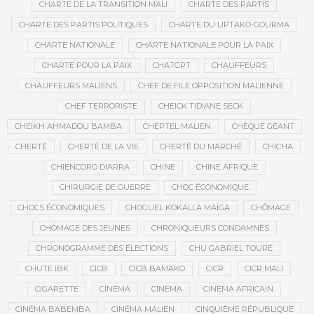
CHARTE DE LA TRANSITION MALI
CHARTE DES PARTIS
CHARTE DES PARTIS POLITIQUES
CHARTE DU LIPTAKO-GOURMA
CHARTE NATIONALE
CHARTE NATIONALE POUR LA PAIX
CHARTE POUR LA PAIX
CHATGPT
CHAUFFEURS
CHAUFFEURS MALIENS
CHEF DE FILE OPPOSITION MALIENNE
CHEF TERRORISTE
CHEICK TIDIANE SECK
CHEIKH AHMADOU BAMBA
CHEPTEL MALIEN
CHÈQUE GÉANT
CHERTÉ
CHERTÉ DE LA VIE
CHERTÉ DU MARCHÉ
CHICHA
CHIENCORO DIARRA
CHINE
CHINE AFRIQUE
CHIRURGIE DE GUERRE
CHOC ÉCONOMIQUE
CHOCS ÉCONOMIQUES
CHOGUEL KOKALLA MAÏGA
CHÔMAGE
CHÔMAGE DES JEUNES
CHRONIQUEURS CONDAMNÉS
CHRONOGRAMME DES ÉLECTIONS
CHU GABRIEL TOURÉ
CHUTE IBK
CICB
CICB BAMAKO
CICR
CICR MALI
CIGARETTE
CINÉMA
CINEMA
CINÉMA AFRICAIN
CINÉMA BABEMBA
CINÉMA MALIEN
CINQUIÈME RÉPUBLIQUE