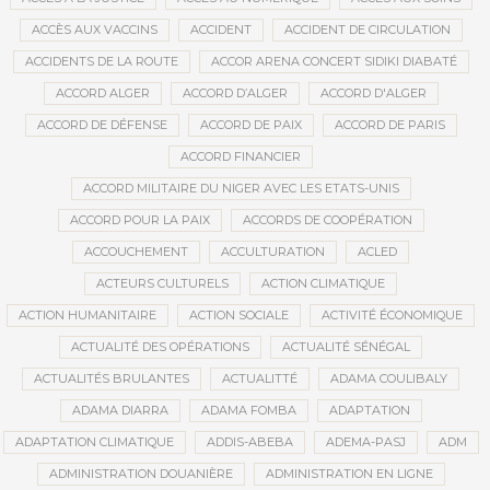
ACCÈS AUX VACCINS
ACCIDENT
ACCIDENT DE CIRCULATION
ACCIDENTS DE LA ROUTE
ACCOR ARENA CONCERT SIDIKI DIABATÉ
ACCORD ALGER
ACCORD D’ALGER
ACCORD D'ALGER
ACCORD DE DÉFENSE
ACCORD DE PAIX
ACCORD DE PARIS
ACCORD FINANCIER
ACCORD MILITAIRE DU NIGER AVEC LES ETATS-UNIS
ACCORD POUR LA PAIX
ACCORDS DE COOPÉRATION
ACCOUCHEMENT
ACCULTURATION
ACLED
ACTEURS CULTURELS
ACTION CLIMATIQUE
ACTION HUMANITAIRE
ACTION SOCIALE
ACTIVITÉ ÉCONOMIQUE
ACTUALITÉ DES OPÉRATIONS
ACTUALITÉ SÉNÉGAL
ACTUALITÉS BRULANTES
ACTUALITTÉ
ADAMA COULIBALY
ADAMA DIARRA
ADAMA FOMBA
ADAPTATION
ADAPTATION CLIMATIQUE
ADDIS-ABEBA
ADEMA-PASJ
ADM
ADMINISTRATION DOUANIÈRE
ADMINISTRATION EN LIGNE