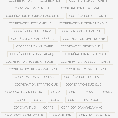
COOPEERATION
COOPÉRATION
COOPÉRATION AFRICAINE
COOPÉRATION BÉNIN AES
COOPÉRATION BILATÉRALE
COOPÉRATION BURKINA FASO-CHINE
COOPÉRATION CULTURELLE
COOPÉRATION ÉCONOMIQUE
COOPÉRATION INTERNATIONALE
COOPÉRATION JUDICIAIRE
COOPÉRATION MALI-RUSSIE
COOPÉRATION MALI-SÉNÉGAL
COOPÉRATION MALI–RUSSIE
COOPÉRATION MILITAIRE
COOPÉRATION RÉGIONALE
COOPÉRATION RUSSIE AFRIQUE
COOPÉRATION RUSSIE MALI
COOPÉRATION RUSSIE-AFRIQUE
COOPÉRATION RUSSO-AFRICAINE
COOPÉRATION RUSSO-MALIENNE
COOPÉRATION SAHÉLIENNE
COOPÉRATION SÉCURITAIRE
COOPÉRATION SPORTIVE
COOPÉRATION STRATÉGIQUE
COOPÉRATION SUD-SUD
COORDINATEUR NATIONAL
COP 28
COP15
COP26
COP27
COP28
COP29
COP30
CORNE DE L’AFRIQUE
CORONAVIRUS
CORPS
CORRIDOR DAKAR-BAMAKO
CORRIDORS COMMERCIAUX
CORRUPTION
CORRUPTION AU MALI