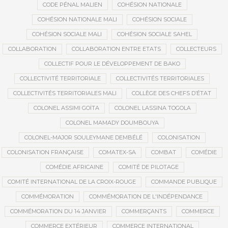
CODE PÉNAL MALIEN
COHÉSION NATIONALE
COHÉSION NATIONALE MALI
COHÉSION SOCIALE
COHÉSION SOCIALE MALI
COHÉSION SOCIALE SAHEL
COLLABORATION
COLLABORATION ENTRE ETATS
COLLECTEURS
COLLECTIF POUR LE DÉVELOPPEMENT DE BAKO
COLLECTIVITÉ TERRITORIALE
COLLECTIVITÉS TERRITORIALES
COLLECTIVITÉS TERRITORIALES MALI
COLLÈGE DES CHEFS D’ÉTAT
COLONEL ASSIMI GOÏTA
COLONEL LASSINA TOGOLA
COLONEL MAMADY DOUMBOUYA
COLONEL-MAJOR SOULEYMANE DEMBÉLÉ
COLONISATION
COLONISATION FRANÇAISE
COMATEX-SA
COMBAT
COMÉDIE
COMÉDIE AFRICAINE
COMITÉ DE PILOTAGE
COMITÉ INTERNATIONAL DE LA CROIX-ROUGE
COMMANDE PUBLIQUE
COMMÉMORATION
COMMÉMORATION DE L'INDÉPENDANCE
COMMÉMORATION DU 14 JANVIER
COMMERÇANTS
COMMERCE
COMMERCE EXTÉRIEUR
COMMERCE INTERNATIONAL