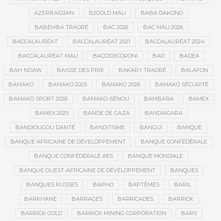
AZERBAÏDJAN
B2GOLD MALI
BABA DAKONO
BABEMBA TRAORÉ
BAC 2026
BAC MALI 2026
BACCALAURÉAT
BACCALAURÉAT 2021
BACCALAURÉAT 2024
BACCALAURÉAT MALI
BACODJICORONI
BAD
BADEA
BAH NDAW
BAISSE DES PRIX
BAKARY TRAORÉ
BALAFON
BAMAKO
BAMAKO 2025
BAMAKO 2026
BAMAKO SÉCURITÉ
BAMAKO SPORT 2026
BAMAKO-SÉNOU
BAMBARA
BAMEX
BAMEX 2025
BANDE DE GAZA
BANDIAGARA
BANDIOUGOU DANTÉ
BANDITISME
BANGUI
BANQUE
BANQUE AFRICAINE DE DÉVELOPPEMENT
BANQUE CONFÉDÉRALE
BANQUE CONFÉDÉRALE AES
BANQUE MONDIALE
BANQUE OUEST-AFRICAINE DE DÉVELOPPEMENT
BANQUES
BANQUES RUSSES
BAPHO
BAPTÊMES
BARIL
BARKHANE
BARRAGES
BARRICADES
BARRICK
BARRICK GOLD
BARRICK MINING CORPORATION
BARS