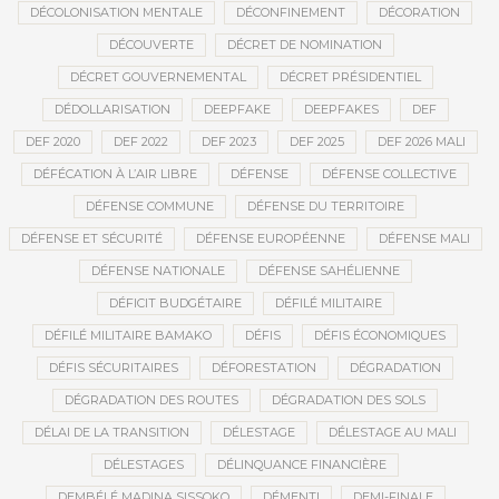
DÉCOLONISATION MENTALE
DÉCONFINEMENT
DÉCORATION
DÉCOUVERTE
DÉCRET DE NOMINATION
DÉCRET GOUVERNEMENTAL
DÉCRET PRÉSIDENTIEL
DÉDOLLARISATION
DEEPFAKE
DEEPFAKES
DEF
DEF 2020
DEF 2022
DEF 2023
DEF 2025
DEF 2026 MALI
DÉFÉCATION À L’AIR LIBRE
DÉFENSE
DÉFENSE COLLECTIVE
DÉFENSE COMMUNE
DÉFENSE DU TERRITOIRE
DÉFENSE ET SÉCURITÉ
DÉFENSE EUROPÉENNE
DÉFENSE MALI
DÉFENSE NATIONALE
DÉFENSE SAHÉLIENNE
DÉFICIT BUDGÉTAIRE
DÉFILÉ MILITAIRE
DÉFILÉ MILITAIRE BAMAKO
DÉFIS
DÉFIS ÉCONOMIQUES
DÉFIS SÉCURITAIRES
DÉFORESTATION
DÉGRADATION
DÉGRADATION DES ROUTES
DÉGRADATION DES SOLS
DÉLAI DE LA TRANSITION
DÉLESTAGE
DÉLESTAGE AU MALI
DÉLESTAGES
DÉLINQUANCE FINANCIÈRE
DEMBÉLÉ MADINA SISSOKO
DÉMENTI
DEMI-FINALE