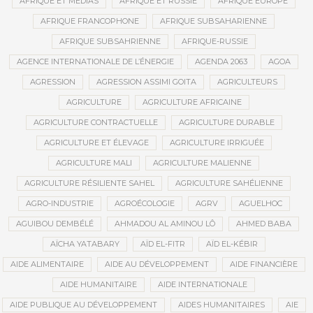
AFRIQUE ET MÉDIAS
AFRIQUE ET RUSSIE
AFRIQUE EUROPE
AFRIQUE FRANCOPHONE
AFRIQUE SUBSAHARIENNE
AFRIQUE SUBSAHRIENNE
AFRIQUE-RUSSIE
AGENCE INTERNATIONALE DE L’ÉNERGIE
AGENDA 2063
AGOA
AGRESSION
AGRESSION ASSIMI GOITA
AGRICULTEURS
AGRICULTURE
AGRICULTURE AFRICAINE
AGRICULTURE CONTRACTUELLE
AGRICULTURE DURABLE
AGRICULTURE ET ÉLEVAGE
AGRICULTURE IRRIGUÉE
AGRICULTURE MALI
AGRICULTURE MALIENNE
AGRICULTURE RÉSILIENTE SAHEL
AGRICULTURE SAHÉLIENNE
AGRO-INDUSTRIE
AGROÉCOLOGIE
AGRV
AGUELHOC
AGUIBOU DEMBÉLÉ
AHMADOU AL AMINOU LÔ
AHMED BABA
AÏCHA YATABARY
AÏD EL-FITR
AÏD EL-KÉBIR
AIDE ALIMENTAIRE
AIDE AU DÉVELOPPEMENT
AIDE FINANCIÈRE
AIDE HUMANITAIRE
AIDE INTERNATIONALE
AIDE PUBLIQUE AU DÉVELOPPEMENT
AIDES HUMANITAIRES
AIE