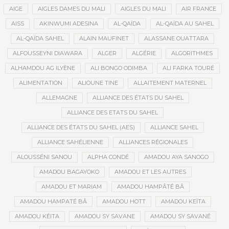
AIGE
AIGLES DAMES DU MALI
AIGLES DU MALI
AIR FRANCE
AISS
AKINWUMI ADESINA
AL-QAÏDA
AL-QAÏDA AU SAHEL
AL-QAÏDA SAHEL
ALAIN MAUFINET
ALASSANE OUATTARA
ALFOUSSEYNI DIAWARA
ALGER
ALGÉRIE
ALGORITHMES
ALHAMDOU AG ILYÈNE
ALI BONGO ODIMBA
ALI FARKA TOURÉ
ALIMENTATION
ALIOUNE TINE
ALLAITEMENT MATERNEL
ALLEMAGNE
ALLIANCE DES ÉTATS DU SAHEL
ALLIANCE DES ETATS DU SAHEL
ALLIANCE DES ÉTATS DU SAHEL (AES)
ALLIANCE SAHEL
ALLIANCE SAHÉLIENNE
ALLIANCES RÉGIONALES
ALOUSSÉNI SANOU
ALPHA CONDÉ
AMADOU AYA SANOGO
AMADOU BAGAYOKO
AMADOU ET LES AUTRES
AMADOU ET MARIAM
AMADOU HAMPÂTÉ BÂ
AMADOU HAMPATÉ BÂ
AMADOU HOTT
AMADOU KEÏTA
AMADOU KÉITA
AMADOU SY SAVANE
AMADOU SY SAVANÉ