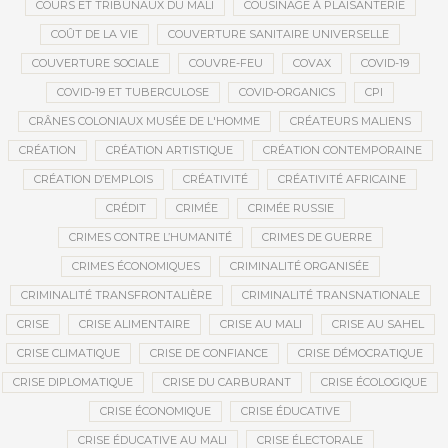
COURS ET TRIBUNAUX DU MALI
COUSINAGE À PLAISANTERIE
COÛT DE LA VIE
COUVERTURE SANITAIRE UNIVERSELLE
COUVERTURE SOCIALE
COUVRE-FEU
COVAX
COVID-19
COVID-19 ET TUBERCULOSE
COVID-ORGANICS
CPI
CRÂNES COLONIAUX MUSÉE DE L'HOMME
CRÉATEURS MALIENS
CRÉATION
CRÉATION ARTISTIQUE
CRÉATION CONTEMPORAINE
CRÉATION D’EMPLOIS
CRÉATIVITÉ
CRÉATIVITÉ AFRICAINE
CRÉDIT
CRIMÉE
CRIMÉE RUSSIE
CRIMES CONTRE L’HUMANITÉ
CRIMES DE GUERRE
CRIMES ÉCONOMIQUES
CRIMINALITÉ ORGANISÉE
CRIMINALITÉ TRANSFRONTALIÈRE
CRIMINALITÉ TRANSNATIONALE
CRISE
CRISE ALIMENTAIRE
CRISE AU MALI
CRISE AU SAHEL
CRISE CLIMATIQUE
CRISE DE CONFIANCE
CRISE DÉMOCRATIQUE
CRISE DIPLOMATIQUE
CRISE DU CARBURANT
CRISE ÉCOLOGIQUE
CRISE ÉCONOMIQUE
CRISE ÉDUCATIVE
CRISE ÉDUCATIVE AU MALI
CRISE ÉLECTORALE