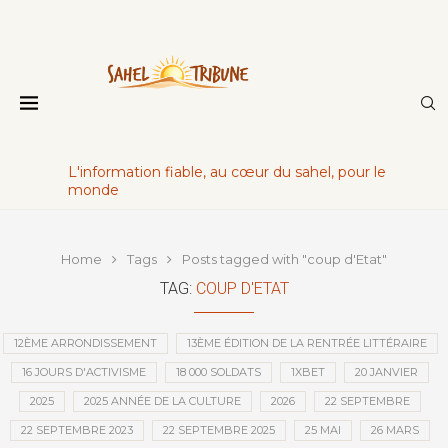
L'information fiable, au cœur du sahel, pour le
monde
Home
Tags
Posts tagged with "coup d'Etat"
TAG:
COUP D'ETAT
12ÈME ARRONDISSEMENT
13ÈME ÉDITION DE LA RENTRÉE LITTÉRAIRE
16 JOURS D'ACTIVISME
18 000 SOLDATS
1XBET
20 JANVIER
2025
2025 ANNÉE DE LA CULTURE
2026
22 SEPTEMBRE
22 SEPTEMBRE 2023
22 SEPTEMBRE 2025
25 MAI
26 MARS