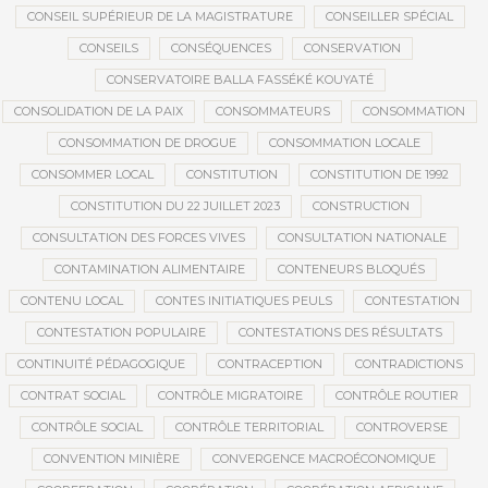
CONSEIL SUPÉRIEUR DE LA MAGISTRATURE
CONSEILLER SPÉCIAL
CONSEILS
CONSÉQUENCES
CONSERVATION
CONSERVATOIRE BALLA FASSÉKÉ KOUYATÉ
CONSOLIDATION DE LA PAIX
CONSOMMATEURS
CONSOMMATION
CONSOMMATION DE DROGUE
CONSOMMATION LOCALE
CONSOMMER LOCAL
CONSTITUTION
CONSTITUTION DE 1992
CONSTITUTION DU 22 JUILLET 2023
CONSTRUCTION
CONSULTATION DES FORCES VIVES
CONSULTATION NATIONALE
CONTAMINATION ALIMENTAIRE
CONTENEURS BLOQUÉS
CONTENU LOCAL
CONTES INITIATIQUES PEULS
CONTESTATION
CONTESTATION POPULAIRE
CONTESTATIONS DES RÉSULTATS
CONTINUITÉ PÉDAGOGIQUE
CONTRACEPTION
CONTRADICTIONS
CONTRAT SOCIAL
CONTRÔLE MIGRATOIRE
CONTRÔLE ROUTIER
CONTRÔLE SOCIAL
CONTRÔLE TERRITORIAL
CONTROVERSE
CONVENTION MINIÈRE
CONVERGENCE MACROÉCONOMIQUE