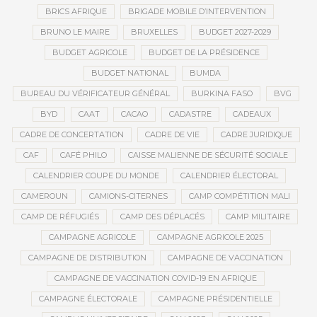
BRICS AFRIQUE
BRIGADE MOBILE D’INTERVENTION
BRUNO LE MAIRE
BRUXELLES
BUDGET 2027-2029
BUDGET AGRICOLE
BUDGET DE LA PRÉSIDENCE
BUDGET NATIONAL
BUMDA
BUREAU DU VÉRIFICATEUR GÉNÉRAL
BURKINA FASO
BVG
BYD
CAAT
CACAO
CADASTRE
CADEAUX
CADRE DE CONCERTATION
CADRE DE VIE
CADRE JURIDIQUE
CAF
CAFÉ PHILO
CAISSE MALIENNE DE SÉCURITÉ SOCIALE
CALENDRIER COUPE DU MONDE
CALENDRIER ÉLECTORAL
CAMEROUN
CAMIONS-CITERNES
CAMP COMPÉTITION MALI
CAMP DE RÉFUGIÉS
CAMP DES DÉPLACÉS
CAMP MILITAIRE
CAMPAGNE AGRICOLE
CAMPAGNE AGRICOLE 2025
CAMPAGNE DE DISTRIBUTION
CAMPAGNE DE VACCINATION
CAMPAGNE DE VACCINATION COVID-19 EN AFRIQUE
CAMPAGNE ÉLECTORALE
CAMPAGNE PRÉSIDENTIELLE