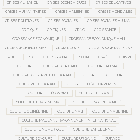
CRISES AU SAHEL
CRISES ÉCONOMIQUES
CRISES ÉDUCATIVES
CRISES HUMANITAIRES
CRISES MALIENNES
CRISES MONDIALES
CRISES POLITIQUES
CRISES SOCIALES
CRISES SOCIALES AU MALI
CRITIQUE
CRITIQUES
CRNC
CROISSANCE
CROISSANCE ÉCONOMIQUE
CROISSANCE ÉCONOMIQUE MALI
CROISSANCE INCLUSIVE
CROIX ROUGE
CROIX-ROUGE MALIENNE
CRUES
CSA
CSC BURKINA
CSCOM
CSRÉF
CUIVRE
CULTURE
CULTURE AFRICAINE
CULTURE AU MALI
CULTURE AU SERVICE DE LA PAIX
CULTURE DE LA LECTURE
CULTURE DE LA PAIX
CULTURE ET DÉVELOPPEMENT
CULTURE ET ÉCONOMIE
CULTURE ET PAIX
CULTURE ET PAIX AU MALI
CULTURE ET SOUVERAINETÉ
CULTURE GUINÉENNE
CULTURE MALI
CULTURE MALIENNE
CULTURE MALIENNE RAYONNEMENT INTERNATIONAL
CULTURE NUMÉRIQUE
CULTURE SAHÉLIENNE
CULTURE SÉNOUFO
CULTURE URBAINE
CURAGE