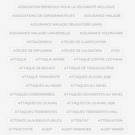
ASSOCIATION BÉNÉVOLE POUR LA SOLIDARITÉ INCLUSIVE
ASSOCIATIONS DE CONSOMMATEURS
ASSURANCE MALADIE
ASSURANCE MALADIE OBLIGATOIRE (AMO)
ASSURANCE MALADIE UNIVERSELLE
ASSURANCE VOLONTAIRE
ASTRAZENECA
ATELIER DE CLARIFICATION
ATELIER DE RÉFLEXION
ATELIER DE VALIDATION
ATIDI
ATTAQUE
ATTAQUE ARMÉE
ATTAQUE CONTRE LES FAMA
ATTAQUE DE BOUNTI
ATTAQUE DE TINZAOUATÈNE
ATTAQUE TERRORISTE
ATTAQUES 25 AVRIL 2026
ATTAQUES AU NIGER
ATTAQUES AU SAHEL
ATTAQUES COORDONNÉES
ATTAQUES DJIHADISTES AU SAHEL
ATTAQUES DU 25 AVRIL
ATTAQUES DU 25 AVRIL 2026
ATTAQUES TERRORISTES
ATTAQUES TERRORISTES MALI
ATTEINTE AUX BIENS PUBLICS
ATTENTAT
ATTÉNUATION
ATTRACTIVITÉ
AUDIT
AUDIT FINANCIER
AUDIT MINIER