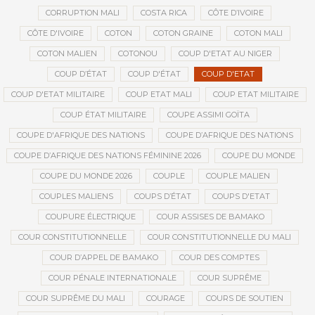
CORRUPTION MALI
COSTA RICA
CÔTE D’IVOIRE
CÔTE D'IVOIRE
COTON
COTON GRAINE
COTON MALI
COTON MALIEN
COTONOU
COUP D'ETAT AU NIGER
COUP D’ÉTAT
COUP D'ÉTAT
COUP D'ETAT
COUP D'ETAT MILITAIRE
COUP ETAT MALI
COUP ETAT MILITAIRE
COUP ÉTAT MILITAIRE
COUPE ASSIMI GOÏTA
COUPE D'AFRIQUE DES NATIONS
COUPE D’AFRIQUE DES NATIONS
COUPE D’AFRIQUE DES NATIONS FÉMININE 2026
COUPE DU MONDE
COUPE DU MONDE 2026
COUPLE
COUPLE MALIEN
COUPLES MALIENS
COUPS D’ÉTAT
COUPS D'ETAT
COUPURE ÉLECTRIQUE
COUR ASSISES DE BAMAKO
COUR CONSTITUTIONNELLE
COUR CONSTITUTIONNELLE DU MALI
COUR D’APPEL DE BAMAKO
COUR DES COMPTES
COUR PÉNALE INTERNATIONALE
COUR SUPRÊME
COUR SUPRÊME DU MALI
COURAGE
COURS DE SOUTIEN