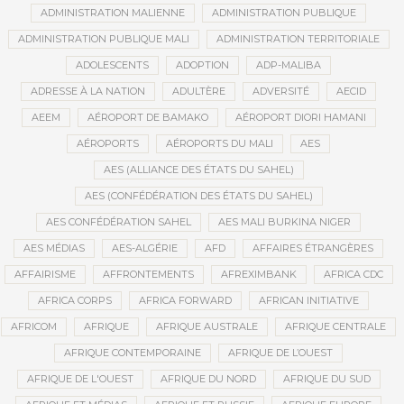
ADMINISTRATION MALIENNE
ADMINISTRATION PUBLIQUE
ADMINISTRATION PUBLIQUE MALI
ADMINISTRATION TERRITORIALE
ADOLESCENTS
ADOPTION
ADP-MALIBA
ADRESSE À LA NATION
ADULTÈRE
ADVERSITÉ
AECID
AEEM
AÉROPORT DE BAMAKO
AÉROPORT DIORI HAMANI
AÉROPORTS
AÉROPORTS DU MALI
AES
AES (ALLIANCE DES ÉTATS DU SAHEL)
AES (CONFÉDÉRATION DES ÉTATS DU SAHEL)
AES CONFÉDÉRATION SAHEL
AES MALI BURKINA NIGER
AES MÉDIAS
AES-ALGÉRIE
AFD
AFFAIRES ÉTRANGÈRES
AFFAIRISME
AFFRONTEMENTS
AFREXIMBANK
AFRICA CDC
AFRICA CORPS
AFRICA FORWARD
AFRICAN INITIATIVE
AFRICOM
AFRIQUE
AFRIQUE AUSTRALE
AFRIQUE CENTRALE
AFRIQUE CONTEMPORAINE
AFRIQUE DE L’OUEST
AFRIQUE DE L'OUEST
AFRIQUE DU NORD
AFRIQUE DU SUD