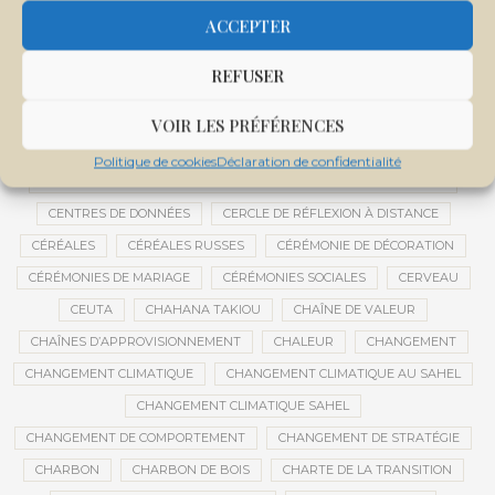
CENTRALE SOLAIRE DE SANANKOROBA
CENTRALES SOLAIRES
ACCEPTER
CENTRE D'INTELLIGENCE ARTIFICIELLE
REFUSER
CENTRE DE SANTÉ COMMUNAUTAIRE
CENTRE DU MALI
CENTRE INTERNATIONAL DE CONFÉRENCES DE BAMAKO
VOIR LES PRÉFÉRENCES
CENTRE MALI
Politique de cookies
Déclaration de confidentialité
CENTRE NATIONAL DES EXAMENS ET CONCOURS DE L’ÉDUCATION
CENTRES DE DONNÉES
CERCLE DE RÉFLEXION À DISTANCE
CÉRÉALES
CÉRÉALES RUSSES
CÉRÉMONIE DE DÉCORATION
CÉRÉMONIES DE MARIAGE
CÉRÉMONIES SOCIALES
CERVEAU
CEUTA
CHAHANA TAKIOU
CHAÎNE DE VALEUR
CHAÎNES D’APPROVISIONNEMENT
CHALEUR
CHANGEMENT
CHANGEMENT CLIMATIQUE
CHANGEMENT CLIMATIQUE AU SAHEL
CHANGEMENT CLIMATIQUE SAHEL
CHANGEMENT DE COMPORTEMENT
CHANGEMENT DE STRATÉGIE
CHARBON
CHARBON DE BOIS
CHARTE DE LA TRANSITION