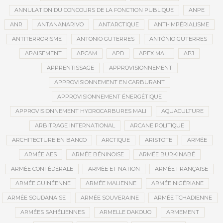
ANNULATION DU CONCOURS DE LA FONCTION PUBLIQUE
ANPE
ANR
ANTANANARIVO
ANTARCTIQUE
ANTI-IMPÉRIALISME
ANTITERRORISME
ANTONIO GUTERRES
ANTÓNIO GUTERRES
APAISEMENT
APCAM
APD
APEX MALI
APJ
APPRENTISSAGE
APPROVISIONNEMENT
APPROVISIONNEMENT EN CARBURANT
APPROVISIONNEMENT ÉNERGÉTIQUE
APPROVISIONNEMENT HYDROCARBURES MALI
AQUACULTURE
ARBITRAGE INTERNATIONAL
ARCANE POLITIQUE
ARCHITECTURE EN BANCO
ARCTIQUE
ARISTOTE
ARMÉE
ARMÉE AES
ARMÉE BÉNINOISE
ARMÉE BURKINABÉ
ARMÉE CONFÉDÉRALE
ARMÉE ET NATION
ARMÉE FRANÇAISE
ARMÉE GUINÉENNE
ARMÉE MALIENNE
ARMÉE NIGÉRIANE
ARMÉE SOUDANAISE
ARMÉE SOUVERAINE
ARMÉE TCHADIENNE
ARMÉES SAHÉLIENNES
ARMELLE DAKOUO
ARMEMENT