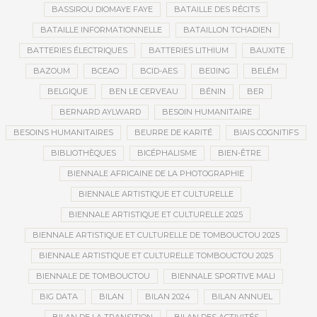
BASSIROU DIOMAYE FAYE
BATAILLE DES RÉCITS
BATAILLE INFORMATIONNELLE
BATAILLON TCHADIEN
BATTERIES ÉLECTRIQUES
BATTERIES LITHIUM
BAUXITE
BAZOUM
BCEAO
BCID-AES
BEIJING
BELÉM
BELGIQUE
BEN LE CERVEAU
BÉNIN
BER
BERNARD AYLWARD
BESOIN HUMANITAIRE
BESOINS HUMANITAIRES
BEURRE DE KARITÉ
BIAIS COGNITIFS
BIBLIOTHÈQUES
BICÉPHALISME
BIEN-ÊTRE
BIENNALE AFRICAINE DE LA PHOTOGRAPHIE
BIENNALE ARTISTIQUE ET CULTURELLE
BIENNALE ARTISTIQUE ET CULTURELLE 2025
BIENNALE ARTISTIQUE ET CULTURELLE DE TOMBOUCTOU 2025
BIENNALE ARTISTIQUE ET CULTURELLE TOMBOUCTOU 2025
BIENNALE DE TOMBOUCTOU
BIENNALE SPORTIVE MALI
BIG DATA
BILAN
BILAN 2024
BILAN ANNUEL