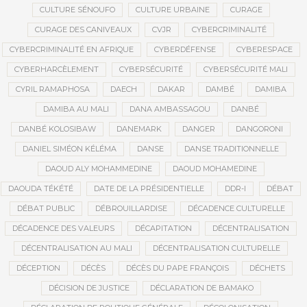
CULTURE SÉNOUFO
CULTURE URBAINE
CURAGE
CURAGE DES CANIVEAUX
CVJR
CYBERCRIMINALITÉ
CYBERCRIMINALITÉ EN AFRIQUE
CYBERDÉFENSE
CYBERESPACE
CYBERHARCÈLEMENT
CYBERSÉCURITÉ
CYBERSÉCURITÉ MALI
CYRIL RAMAPHOSA
DAECH
DAKAR
DAMBÉ
DAMIBA
DAMIBA AU MALI
DANA AMBASSAGOU
DANBÉ
DANBÉ KOLOSIBAW
DANEMARK
DANGER
DANGORONI
DANIEL SIMÉON KÉLÉMA
DANSE
DANSE TRADITIONNELLE
DAOUD ALY MOHAMMEDINE
DAOUD MOHAMEDINE
DAOUDA TÉKÉTÉ
DATE DE LA PRÉSIDENTIELLE
DDR-I
DÉBAT
DÉBAT PUBLIC
DÉBROUILLARDISE
DÉCADENCE CULTURELLE
DÉCADENCE DES VALEURS
DÉCAPITATION
DÉCENTRALISATION
DÉCENTRALISATION AU MALI
DÉCENTRALISATION CULTURELLE
DÉCEPTION
DÉCÈS
DÉCÈS DU PAPE FRANÇOIS
DÉCHETS
DÉCISION DE JUSTICE
DÉCLARATION DE BAMAKO