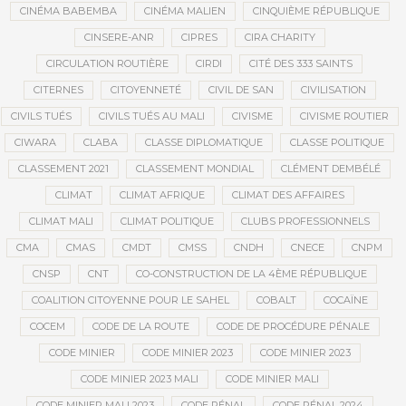
CINÉMA BABEMBA
CINÉMA MALIEN
CINQUIÈME RÉPUBLIQUE
CINSERE-ANR
CIPRES
CIRA CHARITY
CIRCULATION ROUTIÈRE
CIRDI
CITÉ DES 333 SAINTS
CITERNES
CITOYENNETÉ
CIVIL DE SAN
CIVILISATION
CIVILS TUÉS
CIVILS TUÉS AU MALI
CIVISME
CIVISME ROUTIER
CIWARA
CLABA
CLASSE DIPLOMATIQUE
CLASSE POLITIQUE
CLASSEMENT 2021
CLASSEMENT MONDIAL
CLÉMENT DEMBÉLÉ
CLIMAT
CLIMAT AFRIQUE
CLIMAT DES AFFAIRES
CLIMAT MALI
CLIMAT POLITIQUE
CLUBS PROFESSIONNELS
CMA
CMAS
CMDT
CMSS
CNDH
CNECE
CNPM
CNSP
CNT
CO-CONSTRUCTION DE LA 4ÈME RÉPUBLIQUE
COALITION CITOYENNE POUR LE SAHEL
COBALT
COCAÏNE
COCEM
CODE DE LA ROUTE
CODE DE PROCÉDURE PÉNALE
CODE MINIER
CODE MINIER 2023
CODE MINIER 2023
CODE MINIER 2023 MALI
CODE MINIER MALI
CODE MINIER MALI 2023
CODE PÉNAL
CODE PÉNAL 2024