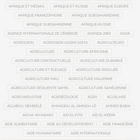
AFRIQUE ET MÉDIAS
AFRIQUE ET RUSSIE
AFRIQUE EUROPE
AFRIQUE FRANCOPHONE
AFRIQUE SUBSAHARIENNE
AFRIQUE SUBSAHRIENNE
AFRIQUE-RUSSIE
AGENCE INTERNATIONALE DE L’ÉNERGIE
AGENDA 2063
AGOA
AGRESSION
AGRESSION ASSIMI GOITA
AGRICULTEURS
AGRICULTURE
AGRICULTURE AFRICAINE
AGRICULTURE CONTRACTUELLE
AGRICULTURE DURABLE
AGRICULTURE ET ÉLEVAGE
AGRICULTURE IRRIGUÉE
AGRICULTURE MALI
AGRICULTURE MALIENNE
AGRICULTURE RÉSILIENTE SAHEL
AGRICULTURE SAHÉLIENNE
AGRO-INDUSTRIE
AGROÉCOLOGIE
AGRV
AGUELHOC
AGUIBOU DEMBÉLÉ
AHMADOU AL AMINOU LÔ
AHMED BABA
AÏCHA YATABARY
AÏD EL-FITR
AÏD EL-KÉBIR
AIDE ALIMENTAIRE
AIDE AU DÉVELOPPEMENT
AIDE FINANCIÈRE
AIDE HUMANITAIRE
AIDE INTERNATIONALE