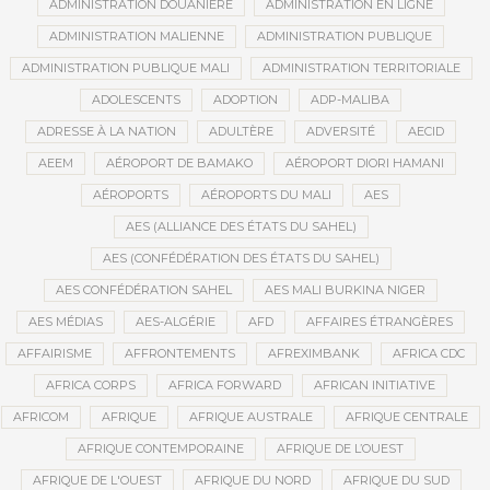
ADMINISTRATION DOUANIÈRE
ADMINISTRATION EN LIGNE
ADMINISTRATION MALIENNE
ADMINISTRATION PUBLIQUE
ADMINISTRATION PUBLIQUE MALI
ADMINISTRATION TERRITORIALE
ADOLESCENTS
ADOPTION
ADP-MALIBA
ADRESSE À LA NATION
ADULTÈRE
ADVERSITÉ
AECID
AEEM
AÉROPORT DE BAMAKO
AÉROPORT DIORI HAMANI
AÉROPORTS
AÉROPORTS DU MALI
AES
AES (ALLIANCE DES ÉTATS DU SAHEL)
AES (CONFÉDÉRATION DES ÉTATS DU SAHEL)
AES CONFÉDÉRATION SAHEL
AES MALI BURKINA NIGER
AES MÉDIAS
AES-ALGÉRIE
AFD
AFFAIRES ÉTRANGÈRES
AFFAIRISME
AFFRONTEMENTS
AFREXIMBANK
AFRICA CDC
AFRICA CORPS
AFRICA FORWARD
AFRICAN INITIATIVE
AFRICOM
AFRIQUE
AFRIQUE AUSTRALE
AFRIQUE CENTRALE
AFRIQUE CONTEMPORAINE
AFRIQUE DE L’OUEST
AFRIQUE DE L'OUEST
AFRIQUE DU NORD
AFRIQUE DU SUD