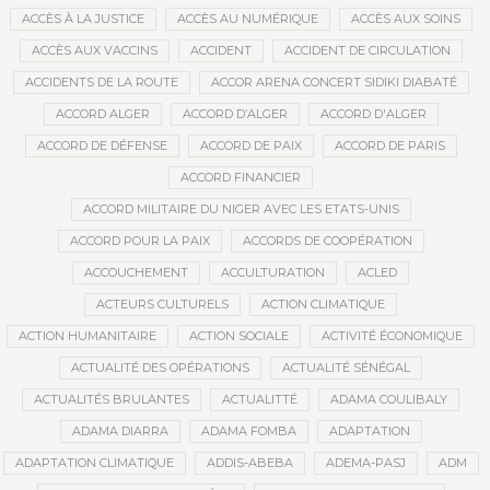
ACCÈS À LA JUSTICE
ACCÈS AU NUMÉRIQUE
ACCÈS AUX SOINS
ACCÈS AUX VACCINS
ACCIDENT
ACCIDENT DE CIRCULATION
ACCIDENTS DE LA ROUTE
ACCOR ARENA CONCERT SIDIKI DIABATÉ
ACCORD ALGER
ACCORD D’ALGER
ACCORD D'ALGER
ACCORD DE DÉFENSE
ACCORD DE PAIX
ACCORD DE PARIS
ACCORD FINANCIER
ACCORD MILITAIRE DU NIGER AVEC LES ETATS-UNIS
ACCORD POUR LA PAIX
ACCORDS DE COOPÉRATION
ACCOUCHEMENT
ACCULTURATION
ACLED
ACTEURS CULTURELS
ACTION CLIMATIQUE
ACTION HUMANITAIRE
ACTION SOCIALE
ACTIVITÉ ÉCONOMIQUE
ACTUALITÉ DES OPÉRATIONS
ACTUALITÉ SÉNÉGAL
ACTUALITÉS BRULANTES
ACTUALITTÉ
ADAMA COULIBALY
ADAMA DIARRA
ADAMA FOMBA
ADAPTATION
ADAPTATION CLIMATIQUE
ADDIS-ABEBA
ADEMA-PASJ
ADM