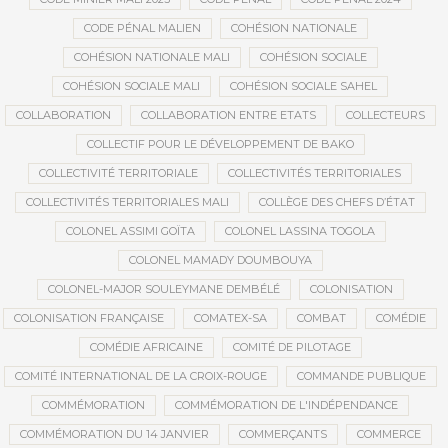
CODE PÉNAL MALIEN
COHÉSION NATIONALE
COHÉSION NATIONALE MALI
COHÉSION SOCIALE
COHÉSION SOCIALE MALI
COHÉSION SOCIALE SAHEL
COLLABORATION
COLLABORATION ENTRE ETATS
COLLECTEURS
COLLECTIF POUR LE DÉVELOPPEMENT DE BAKO
COLLECTIVITÉ TERRITORIALE
COLLECTIVITÉS TERRITORIALES
COLLECTIVITÉS TERRITORIALES MALI
COLLÈGE DES CHEFS D’ÉTAT
COLONEL ASSIMI GOÏTA
COLONEL LASSINA TOGOLA
COLONEL MAMADY DOUMBOUYA
COLONEL-MAJOR SOULEYMANE DEMBÉLÉ
COLONISATION
COLONISATION FRANÇAISE
COMATEX-SA
COMBAT
COMÉDIE
COMÉDIE AFRICAINE
COMITÉ DE PILOTAGE
COMITÉ INTERNATIONAL DE LA CROIX-ROUGE
COMMANDE PUBLIQUE
COMMÉMORATION
COMMÉMORATION DE L'INDÉPENDANCE
COMMÉMORATION DU 14 JANVIER
COMMERÇANTS
COMMERCE