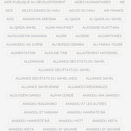
AIDE PUBLIQUE AU DÉVELOPPEMENT
AIDES HUMANITAIRES
AIE
AIGE
AIGLES DAMES DU MALI
AIGLES DU MALI
AIR FRANCE
AISS
AKINWUMI ADESINA
AL-QAÏDA
AL-QAÏDA AU SAHEL
AL-QAÏDA SAHEL
ALAIN MAUFINET
ALASSANE OUATTARA
ALFOUSSEYNI DIAWARA
ALGER
ALGÉRIE
ALGORITHMES
ALHAMDOU AG ILYÈNE
ALI BONGO ODIMBA
ALI FARKA TOURÉ
ALIMENTATION
ALIOUNE TINE
ALLAITEMENT MATERNEL
ALLEMAGNE
ALLIANCE DES ETATS DU SAHEL
ALLIANCE DES ÉTATS DU SAHEL
ALLIANCE DES ÉTATS DU SAHEL (AES)
ALLIANCE SAHEL
ALLIANCE SAHÉLIENNE
ALLIANCES RÉGIONALES
ALOUSSÉNI SANOU
ALPHA CONDÉ
AMADOU AYA SANOGO
AMADOU BAGAYOKO
AMADOU ET LES AUTRES
AMADOU ET MARIAM
AMADOU HAMPATÉ BÂ
AMADOU HAMPÂTÉ BÂ
AMADOU HOTT
AMADOU KEÏTA
AMADOU KÉITA
AMADOU SY SAVANE
AMADOU SY SAVANÉ