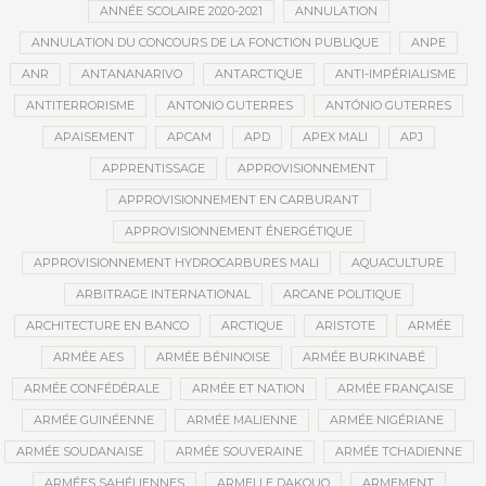
ANNÉE SCOLAIRE 2020-2021
ANNULATION
ANNULATION DU CONCOURS DE LA FONCTION PUBLIQUE
ANPE
ANR
ANTANANARIVO
ANTARCTIQUE
ANTI-IMPÉRIALISME
ANTITERRORISME
ANTONIO GUTERRES
ANTÓNIO GUTERRES
APAISEMENT
APCAM
APD
APEX MALI
APJ
APPRENTISSAGE
APPROVISIONNEMENT
APPROVISIONNEMENT EN CARBURANT
APPROVISIONNEMENT ÉNERGÉTIQUE
APPROVISIONNEMENT HYDROCARBURES MALI
AQUACULTURE
ARBITRAGE INTERNATIONAL
ARCANE POLITIQUE
ARCHITECTURE EN BANCO
ARCTIQUE
ARISTOTE
ARMÉE
ARMÉE AES
ARMÉE BÉNINOISE
ARMÉE BURKINABÉ
ARMÉE CONFÉDÉRALE
ARMÉE ET NATION
ARMÉE FRANÇAISE
ARMÉE GUINÉENNE
ARMÉE MALIENNE
ARMÉE NIGÉRIANE
ARMÉE SOUDANAISE
ARMÉE SOUVERAINE
ARMÉE TCHADIENNE
ARMÉES SAHÉLIENNES
ARMELLE DAKOUO
ARMEMENT