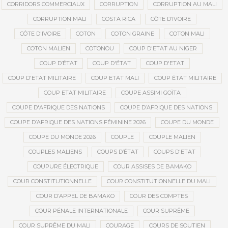
CORRIDORS COMMERCIAUX
CORRUPTION
CORRUPTION AU MALI
CORRUPTION MALI
COSTA RICA
CÔTE D’IVOIRE
CÔTE D'IVOIRE
COTON
COTON GRAINE
COTON MALI
COTON MALIEN
COTONOU
COUP D'ETAT AU NIGER
COUP D’ÉTAT
COUP D'ÉTAT
COUP D'ETAT
COUP D'ETAT MILITAIRE
COUP ETAT MALI
COUP ÉTAT MILITAIRE
COUP ETAT MILITAIRE
COUPE ASSIMI GOÏTA
COUPE D'AFRIQUE DES NATIONS
COUPE D’AFRIQUE DES NATIONS
COUPE D’AFRIQUE DES NATIONS FÉMININE 2026
COUPE DU MONDE
COUPE DU MONDE 2026
COUPLE
COUPLE MALIEN
COUPLES MALIENS
COUPS D’ÉTAT
COUPS D'ETAT
COUPURE ÉLECTRIQUE
COUR ASSISES DE BAMAKO
COUR CONSTITUTIONNELLE
COUR CONSTITUTIONNELLE DU MALI
COUR D’APPEL DE BAMAKO
COUR DES COMPTES
COUR PÉNALE INTERNATIONALE
COUR SUPRÊME
COUR SUPRÊME DU MALI
COURAGE
COURS DE SOUTIEN