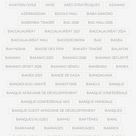
AVIATION CIVILE
AVOC
AXES STRATÉGIQUES
AZAWAD
AZERBAÏDJAN
B2GOLD MALI
BABA DAKONO
BABEMBA TRAORÉ
BAC 2026
BAC MALI 2026
BACCALAURÉAT
BACCALAURÉAT 2021
BACCALAURÉAT 2024
BACCALAURÉAT MALI
BACODJICORONI
BAD
BADEA
BAH NDAW
BAISSE DES PRIX
BAKARY TRAORÉ
BALAFON
BAMAKO
BAMAKO 2025
BAMAKO 2026
BAMAKO SÉCURITÉ
BAMAKO SPORT 2026
BAMAKO-SÉNOU
BAMBARA
BAMEX
BAMEX 2025
BANDE DE GAZA
BANDIAGARA
BANDIOUGOU DANTÉ
BANDITISME
BANGUI
BANQUE
BANQUE AFRICAINE DE DÉVELOPPEMENT
BANQUE CONFÉDÉRALE
BANQUE CONFÉDÉRALE AES
BANQUE MONDIALE
BANQUE OUEST-AFRICAINE DE DÉVELOPPEMENT
BANQUES
BANQUES RUSSES
BAPHO
BAPTÊMES
BARIL
BARKHANE
BARRAGES
BARRICADES
BARRICK