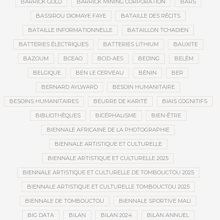
BARRICK GOLD
BARRICK MINING CORPORATION
BARS
BASSIROU DIOMAYE FAYE
BATAILLE DES RÉCITS
BATAILLE INFORMATIONNELLE
BATAILLON TCHADIEN
BATTERIES ÉLECTRIQUES
BATTERIES LITHIUM
BAUXITE
BAZOUM
BCEAO
BCID-AES
BEIJING
BELÉM
BELGIQUE
BEN LE CERVEAU
BÉNIN
BER
BERNARD AYLWARD
BESOIN HUMANITAIRE
BESOINS HUMANITAIRES
BEURRE DE KARITÉ
BIAIS COGNITIFS
BIBLIOTHÈQUES
BICÉPHALISME
BIEN-ÊTRE
BIENNALE AFRICAINE DE LA PHOTOGRAPHIE
BIENNALE ARTISTIQUE ET CULTURELLE
BIENNALE ARTISTIQUE ET CULTURELLE 2025
BIENNALE ARTISTIQUE ET CULTURELLE DE TOMBOUCTOU 2025
BIENNALE ARTISTIQUE ET CULTURELLE TOMBOUCTOU 2025
BIENNALE DE TOMBOUCTOU
BIENNALE SPORTIVE MALI
BIG DATA
BILAN
BILAN 2024
BILAN ANNUEL