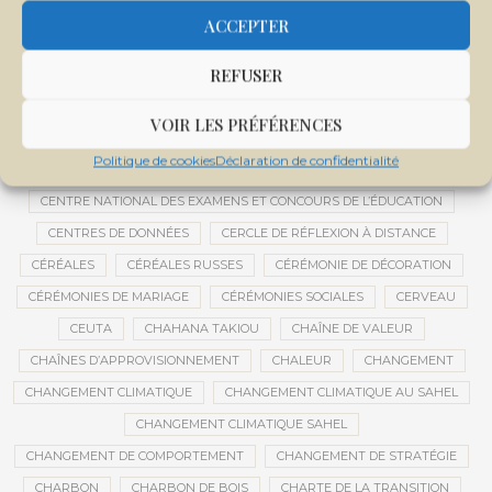
CENTRAFRIQUE
CENTRALE SOLAIRE
ACCEPTER
CENTRALE SOLAIRE DE SANANKOROBA
CENTRALES SOLAIRES
REFUSER
CENTRE D'INTELLIGENCE ARTIFICIELLE
CENTRE DE SANTÉ COMMUNAUTAIRE
CENTRE DU MALI
VOIR LES PRÉFÉRENCES
CENTRE INTERNATIONAL DE CONFÉRENCES DE BAMAKO
Politique de cookies
Déclaration de confidentialité
CENTRE MALI
CENTRE NATIONAL DES EXAMENS ET CONCOURS DE L’ÉDUCATION
CENTRES DE DONNÉES
CERCLE DE RÉFLEXION À DISTANCE
CÉRÉALES
CÉRÉALES RUSSES
CÉRÉMONIE DE DÉCORATION
CÉRÉMONIES DE MARIAGE
CÉRÉMONIES SOCIALES
CERVEAU
CEUTA
CHAHANA TAKIOU
CHAÎNE DE VALEUR
CHAÎNES D’APPROVISIONNEMENT
CHALEUR
CHANGEMENT
CHANGEMENT CLIMATIQUE
CHANGEMENT CLIMATIQUE AU SAHEL
CHANGEMENT CLIMATIQUE SAHEL
CHANGEMENT DE COMPORTEMENT
CHANGEMENT DE STRATÉGIE
CHARBON
CHARBON DE BOIS
CHARTE DE LA TRANSITION