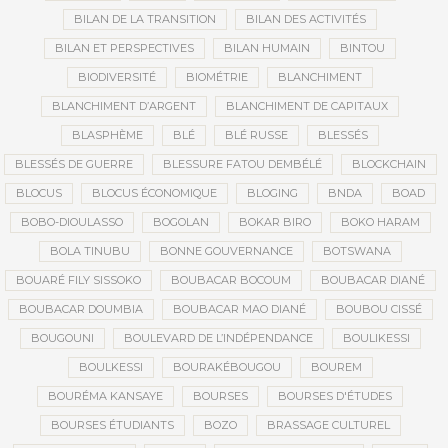
BILAN DE LA TRANSITION
BILAN DES ACTIVITÉS
BILAN ET PERSPECTIVES
BILAN HUMAIN
BINTOU
BIODIVERSITÉ
BIOMÉTRIE
BLANCHIMENT
BLANCHIMENT D’ARGENT
BLANCHIMENT DE CAPITAUX
BLASPHÈME
BLÉ
BLÉ RUSSE
BLESSÉS
BLESSÉS DE GUERRE
BLESSURE FATOU DEMBÉLÉ
BLOCKCHAIN
BLOCUS
BLOCUS ÉCONOMIQUE
BLOGING
BNDA
BOAD
BOBO-DIOULASSO
BOGOLAN
BOKAR BIRO
BOKO HARAM
BOLA TINUBU
BONNE GOUVERNANCE
BOTSWANA
BOUARÉ FILY SISSOKO
BOUBACAR BOCOUM
BOUBACAR DIANÉ
BOUBACAR DOUMBIA
BOUBACAR MAO DIANÉ
BOUBOU CISSÉ
BOUGOUNI
BOULEVARD DE L’INDÉPENDANCE
BOULIKESSI
BOULKESSI
BOURAKÉBOUGOU
BOUREM
BOURÉMA KANSAYE
BOURSES
BOURSES D'ÉTUDES
BOURSES ÉTUDIANTS
BOZO
BRASSAGE CULTUREL