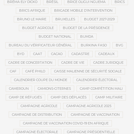
BRÉMA ELY DICKO
BRÉSIL
BRICE OLIGUI NGUEMA
BRICS
BRICS AFRIQUE
BRIGADE MOBILE D’INTERVENTION
BRUNO LE MAIRE
BRUXELLES
BUDGET 2027-2029
BUDGET AGRICOLE
BUDGET DE LA PRÉSIDENCE
BUDGET NATIONAL
BUMDA
BUREAU DU VÉRIFICATEUR GÉNÉRAL
BURKINA FASO
BVG
BYD
CAAT
CACAO
CADASTRE
CADEAUX
CADRE DE CONCERTATION
CADRE DE VIE
CADRE JURIDIQUE
CAF
CAFÉ PHILO
CAISSE MALIENNE DE SÉCURITÉ SOCIALE
CALENDRIER COUPE DU MONDE
CALENDRIER ÉLECTORAL
CAMEROUN
CAMIONS-CITERNES
CAMP COMPÉTITION MALI
CAMP DE RÉFUGIÉS
CAMP DES DÉPLACÉS
CAMP MILITAIRE
CAMPAGNE AGRICOLE
CAMPAGNE AGRICOLE 2025
CAMPAGNE DE DISTRIBUTION
CAMPAGNE DE VACCINATION
CAMPAGNE DE VACCINATION COVID-19 EN AFRIQUE
CAMPAGNE ÉLECTORALE
CAMPAGNE PRÉSIDENTIELLE