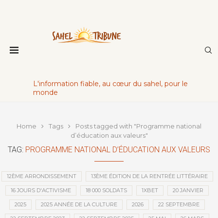
L'information fiable, au cœur du sahel, pour le
monde
Home
Tags
Posts tagged with "Programme national
d’éducation aux valeurs"
TAG:
PROGRAMME NATIONAL D’ÉDUCATION AUX VALEURS
12ÈME ARRONDISSEMENT
13ÈME ÉDITION DE LA RENTRÉE LITTÉRAIRE
16 JOURS D'ACTIVISME
18 000 SOLDATS
1XBET
20 JANVIER
2025
2025 ANNÉE DE LA CULTURE
2026
22 SEPTEMBRE