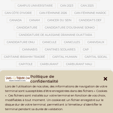
CAMPUS UNIVERSITAIRE
CAN 2023
CAN 2025
CAN CÔTE D'IVOIRE
CAN FÉMININE 2026
CAN FÉMININE MAROC
CANADA
CANAM
CANCER DU SEIN
CANDIDATS DEF
CANDIDATURE
CANDIDATURE D'OUSMANE SONKO
CANDIDATURE DE ALASSANE DRAMANE OUATTARA
CANDIDATURE ONU
CANICULE
CANICULES
CANIVEAUX
CANNABIS
CANTINES SCOLAIRES
CAP
CAPITAINE IBRAHIM TRAORÉ
CAPITAL HUMAIN
CAPITAL SOCIAL
CAPITOLE
CARBURANT
CARBURANT MALI
CARTE D’IDENTITÉ BIOMÉTRIQUE
CARTE NINA
CARTONS ROUGES
Politique de
CASABLANCA
CATASTROPHE
CATASTROPHE NATURELLE
confidentialité
CATASTROPHES CLIMATIQUES
CATASTROPHES NATURELLES
Lors de l’utilisation de nos sites, des informations de navigation de votre
terminal sont susceptibles d’être enregistrées dans des fichiers « Cookies
CAUTION 10 000 DOLLARS
CAUTION DE VISA
CDAT
CECOGEC
». Ces fichiers sont installés sur votre terminal en fonction de vos choix,
modifiables à tout moment. Un cookie est un fichier enregistré sur le
CÉDÉAO
CEDEAO
CEI
CÉLÉBRATION NATIONALE
CEMAC
disque dur de votre terminal, permettant à l’émetteur d’identifier le
CEMAPI
CEN-SNESUP
CENOU
CENSURE
terminal pendant sa durée de validation.