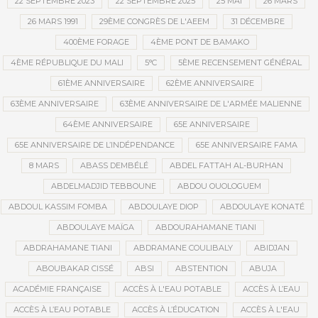
22 SEPTEMBRE 2023
22 SEPTEMBRE 2025
25 MAI
26 MARS
26 MARS 1991
29ÈME CONGRÈS DE L'AEEM
31 DÉCEMBRE
400ÈME FORAGE
4ÈME PONT DE BAMAKO
4ÈME RÉPUBLIQUE DU MALI
5°C
5ÈME RECENSEMENT GÉNÉRAL
61ÈME ANNIVERSAIRE
62ÈME ANNIVERSAIRE
63ÈME ANNIVERSAIRE
63ÈME ANNIVERSAIRE DE L'ARMÉE MALIENNE
64ÈME ANNIVERSAIRE
65E ANNIVERSAIRE
65E ANNIVERSAIRE DE L’INDÉPENDANCE
65E ANNIVERSAIRE FAMA
8 MARS
ABASS DEMBÉLÉ
ABDEL FATTAH AL-BURHAN
ABDELMADJID TEBBOUNE
ABDOU OUOLOGUEM
ABDOUL KASSIM FOMBA
ABDOULAYE DIOP
ABDOULAYE KONATÉ
ABDOULAYE MAÏGA
ABDOURAHAMANE TIANI
ABDRAHAMANE TIANI
ABDRAMANE COULIBALY
ABIDJAN
ABOUBAKAR CISSÉ
ABSI
ABSTENTION
ABUJA
ACADÉMIE FRANÇAISE
ACCÈS À L'EAU POTABLE
ACCÈS À L’EAU
ACCÈS À L’EAU POTABLE
ACCÈS À L’ÉDUCATION
ACCÈS À L'EAU