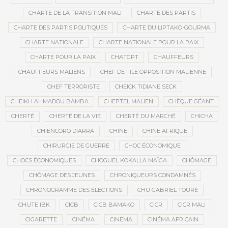
CHARTE DE LA TRANSITION MALI
CHARTE DES PARTIS
CHARTE DES PARTIS POLITIQUES
CHARTE DU LIPTAKO-GOURMA
CHARTE NATIONALE
CHARTE NATIONALE POUR LA PAIX
CHARTE POUR LA PAIX
CHATGPT
CHAUFFEURS
CHAUFFEURS MALIENS
CHEF DE FILE OPPOSITION MALIENNE
CHEF TERRORISTE
CHEICK TIDIANE SECK
CHEIKH AHMADOU BAMBA
CHEPTEL MALIEN
CHÈQUE GÉANT
CHERTÉ
CHERTÉ DE LA VIE
CHERTÉ DU MARCHÉ
CHICHA
CHIENCORO DIARRA
CHINE
CHINE AFRIQUE
CHIRURGIE DE GUERRE
CHOC ÉCONOMIQUE
CHOCS ÉCONOMIQUES
CHOGUEL KOKALLA MAÏGA
CHÔMAGE
CHÔMAGE DES JEUNES
CHRONIQUEURS CONDAMNÉS
CHRONOGRAMME DES ÉLECTIONS
CHU GABRIEL TOURÉ
CHUTE IBK
CICB
CICB BAMAKO
CICR
CICR MALI
CIGARETTE
CINÉMA
CINEMA
CINÉMA AFRICAIN