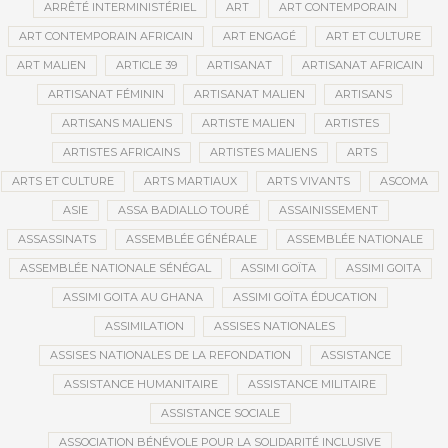
ARRÊTÉ INTERMINISTÉRIEL
ART
ART CONTEMPORAIN
ART CONTEMPORAIN AFRICAIN
ART ENGAGÉ
ART ET CULTURE
ART MALIEN
ARTICLE 39
ARTISANAT
ARTISANAT AFRICAIN
ARTISANAT FÉMININ
ARTISANAT MALIEN
ARTISANS
ARTISANS MALIENS
ARTISTE MALIEN
ARTISTES
ARTISTES AFRICAINS
ARTISTES MALIENS
ARTS
ARTS ET CULTURE
ARTS MARTIAUX
ARTS VIVANTS
ASCOMA
ASIE
ASSA BADIALLO TOURÉ
ASSAINISSEMENT
ASSASSINATS
ASSEMBLÉE GÉNÉRALE
ASSEMBLÉE NATIONALE
ASSEMBLÉE NATIONALE SÉNÉGAL
ASSIMI GOÏTA
ASSIMI GOITA
ASSIMI GOITA AU GHANA
ASSIMI GOÏTA ÉDUCATION
ASSIMILATION
ASSISES NATIONALES
ASSISES NATIONALES DE LA REFONDATION
ASSISTANCE
ASSISTANCE HUMANITAIRE
ASSISTANCE MILITAIRE
ASSISTANCE SOCIALE
ASSOCIATION BÉNÉVOLE POUR LA SOLIDARITÉ INCLUSIVE