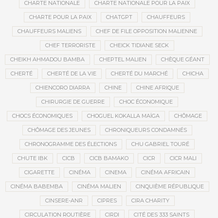
CHARTE NATIONALE
CHARTE NATIONALE POUR LA PAIX
CHARTE POUR LA PAIX
CHATGPT
CHAUFFEURS
CHAUFFEURS MALIENS
CHEF DE FILE OPPOSITION MALIENNE
CHEF TERRORISTE
CHEICK TIDIANE SECK
CHEIKH AHMADOU BAMBA
CHEPTEL MALIEN
CHÈQUE GÉANT
CHERTÉ
CHERTÉ DE LA VIE
CHERTÉ DU MARCHÉ
CHICHA
CHIENCORO DIARRA
CHINE
CHINE AFRIQUE
CHIRURGIE DE GUERRE
CHOC ÉCONOMIQUE
CHOCS ÉCONOMIQUES
CHOGUEL KOKALLA MAÏGA
CHÔMAGE
CHÔMAGE DES JEUNES
CHRONIQUEURS CONDAMNÉS
CHRONOGRAMME DES ÉLECTIONS
CHU GABRIEL TOURÉ
CHUTE IBK
CICB
CICB BAMAKO
CICR
CICR MALI
CIGARETTE
CINÉMA
CINEMA
CINÉMA AFRICAIN
CINÉMA BABEMBA
CINÉMA MALIEN
CINQUIÈME RÉPUBLIQUE
CINSERE-ANR
CIPRES
CIRA CHARITY
CIRCULATION ROUTIÈRE
CIRDI
CITÉ DES 333 SAINTS