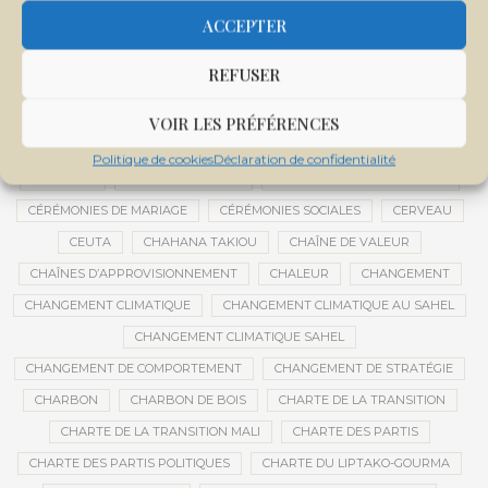
CENTRE DE SANTÉ COMMUNAUTAIRE
CENTRE DU MALI
ACCEPTER
CENTRE INTERNATIONAL DE CONFÉRENCES DE BAMAKO
REFUSER
CENTRE MALI
CENTRE NATIONAL DES EXAMENS ET CONCOURS DE L’ÉDUCATION
VOIR LES PRÉFÉRENCES
CENTRES DE DONNÉES
CERCLE DE RÉFLEXION À DISTANCE
Politique de cookies
Déclaration de confidentialité
CÉRÉALES
CÉRÉALES RUSSES
CÉRÉMONIE DE DÉCORATION
CÉRÉMONIES DE MARIAGE
CÉRÉMONIES SOCIALES
CERVEAU
CEUTA
CHAHANA TAKIOU
CHAÎNE DE VALEUR
CHAÎNES D’APPROVISIONNEMENT
CHALEUR
CHANGEMENT
CHANGEMENT CLIMATIQUE
CHANGEMENT CLIMATIQUE AU SAHEL
CHANGEMENT CLIMATIQUE SAHEL
CHANGEMENT DE COMPORTEMENT
CHANGEMENT DE STRATÉGIE
CHARBON
CHARBON DE BOIS
CHARTE DE LA TRANSITION
CHARTE DE LA TRANSITION MALI
CHARTE DES PARTIS
CHARTE DES PARTIS POLITIQUES
CHARTE DU LIPTAKO-GOURMA