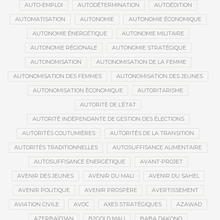
AUTO-EMPLOI
AUTODÉTERMINATION
AUTOÉDITION
AUTOMATISATION
AUTONOMIE
AUTONOMIE ÉCONOMIQUE
AUTONOMIE ÉNERGÉTIQUE
AUTONOMIE MILITAIRE
AUTONOMIE RÉGIONALE
AUTONOMIE STRATÉGIQUE
AUTONOMISATION
AUTONOMISATION DE LA FEMME
AUTONOMISATION DES FEMMES
AUTONOMISATION DES JEUNES
AUTONOMISATION ÉCONOMIQUE
AUTORITARISME
AUTORITÉ DE L’ÉTAT
AUTORITÉ INDÉPENDANTE DE GESTION DES ÉLECTIONS
AUTORITÉS COUTUMIÈRES
AUTORITÉS DE LA TRANSITION
AUTORITÉS TRADITIONNELLES
AUTOSUFFISANCE ALIMENTAIRE
AUTOSUFFISANCE ÉNERGÉTIQUE
AVANT-PROJET
AVENIR DES JEUNES
AVENIR DU MALI
AVENIR DU SAHEL
AVENIR POLITIQUE
AVENIR PROSPÈRE
AVERTISSEMENT
AVIATION CIVILE
AVOC
AXES STRATÉGIQUES
AZAWAD
AZERBAÏDJAN
B2GOLD MALI
BABA DAKONO