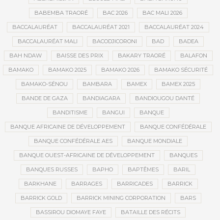
BABEMBA TRAORÉ
BAC 2026
BAC MALI 2026
BACCALAURÉAT
BACCALAURÉAT 2021
BACCALAURÉAT 2024
BACCALAURÉAT MALI
BACODJICORONI
BAD
BADEA
BAH NDAW
BAISSE DES PRIX
BAKARY TRAORÉ
BALAFON
BAMAKO
BAMAKO 2025
BAMAKO 2026
BAMAKO SÉCURITÉ
BAMAKO-SÉNOU
BAMBARA
BAMEX
BAMEX 2025
BANDE DE GAZA
BANDIAGARA
BANDIOUGOU DANTÉ
BANDITISME
BANGUI
BANQUE
BANQUE AFRICAINE DE DÉVELOPPEMENT
BANQUE CONFÉDÉRALE
BANQUE CONFÉDÉRALE AES
BANQUE MONDIALE
BANQUE OUEST-AFRICAINE DE DÉVELOPPEMENT
BANQUES
BANQUES RUSSES
BAPHO
BAPTÊMES
BARIL
BARKHANE
BARRAGES
BARRICADES
BARRICK
BARRICK GOLD
BARRICK MINING CORPORATION
BARS
BASSIROU DIOMAYE FAYE
BATAILLE DES RÉCITS