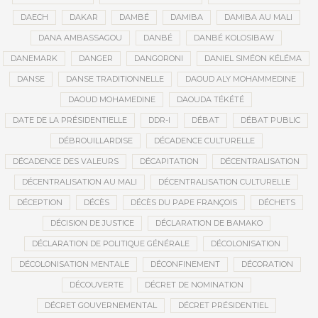
DAECH
DAKAR
DAMBÉ
DAMIBA
DAMIBA AU MALI
DANA AMBASSAGOU
DANBÉ
DANBÉ KOLOSIBAW
DANEMARK
DANGER
DANGORONI
DANIEL SIMÉON KÉLÉMA
DANSE
DANSE TRADITIONNELLE
DAOUD ALY MOHAMMEDINE
DAOUD MOHAMEDINE
DAOUDA TÉKÉTÉ
DATE DE LA PRÉSIDENTIELLE
DDR-I
DÉBAT
DÉBAT PUBLIC
DÉBROUILLARDISE
DÉCADENCE CULTURELLE
DÉCADENCE DES VALEURS
DÉCAPITATION
DÉCENTRALISATION
DÉCENTRALISATION AU MALI
DÉCENTRALISATION CULTURELLE
DÉCEPTION
DÉCÈS
DÉCÈS DU PAPE FRANÇOIS
DÉCHETS
DÉCISION DE JUSTICE
DÉCLARATION DE BAMAKO
DÉCLARATION DE POLITIQUE GÉNÉRALE
DÉCOLONISATION
DÉCOLONISATION MENTALE
DÉCONFINEMENT
DÉCORATION
DÉCOUVERTE
DÉCRET DE NOMINATION
DÉCRET GOUVERNEMENTAL
DÉCRET PRÉSIDENTIEL