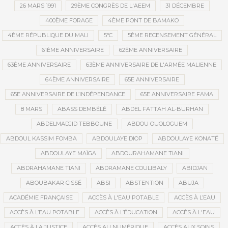
26 MARS 1991
29ÈME CONGRÈS DE L'AEEM
31 DÉCEMBRE
400ÈME FORAGE
4ÈME PONT DE BAMAKO
4ÈME RÉPUBLIQUE DU MALI
5°C
5ÈME RECENSEMENT GÉNÉRAL
61ÈME ANNIVERSAIRE
62ÈME ANNIVERSAIRE
63ÈME ANNIVERSAIRE
63ÈME ANNIVERSAIRE DE L'ARMÉE MALIENNE
64ÈME ANNIVERSAIRE
65E ANNIVERSAIRE
65E ANNIVERSAIRE DE L’INDÉPENDANCE
65E ANNIVERSAIRE FAMA
8 MARS
ABASS DEMBÉLÉ
ABDEL FATTAH AL-BURHAN
ABDELMADJID TEBBOUNE
ABDOU OUOLOGUEM
ABDOUL KASSIM FOMBA
ABDOULAYE DIOP
ABDOULAYE KONATÉ
ABDOULAYE MAÏGA
ABDOURAHAMANE TIANI
ABDRAHAMANE TIANI
ABDRAMANE COULIBALY
ABIDJAN
ABOUBAKAR CISSÉ
ABSI
ABSTENTION
ABUJA
ACADÉMIE FRANÇAISE
ACCÈS À L'EAU POTABLE
ACCÈS À L’EAU
ACCÈS À L’EAU POTABLE
ACCÈS À L’ÉDUCATION
ACCÈS À L'EAU
ACCÈS À LA JUSTICE
ACCÈS AU NUMÉRIQUE
ACCÈS AUX SOINS