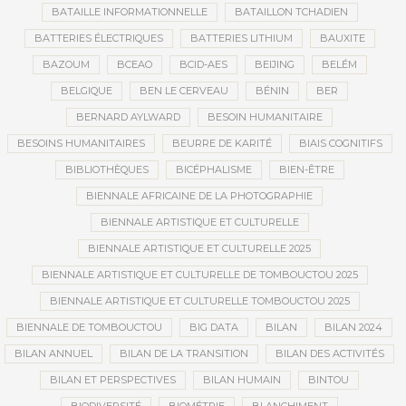
BATAILLE INFORMATIONNELLE
BATAILLON TCHADIEN
BATTERIES ÉLECTRIQUES
BATTERIES LITHIUM
BAUXITE
BAZOUM
BCEAO
BCID-AES
BEIJING
BELÉM
BELGIQUE
BEN LE CERVEAU
BÉNIN
BER
BERNARD AYLWARD
BESOIN HUMANITAIRE
BESOINS HUMANITAIRES
BEURRE DE KARITÉ
BIAIS COGNITIFS
BIBLIOTHÈQUES
BICÉPHALISME
BIEN-ÊTRE
BIENNALE AFRICAINE DE LA PHOTOGRAPHIE
BIENNALE ARTISTIQUE ET CULTURELLE
BIENNALE ARTISTIQUE ET CULTURELLE 2025
BIENNALE ARTISTIQUE ET CULTURELLE DE TOMBOUCTOU 2025
BIENNALE ARTISTIQUE ET CULTURELLE TOMBOUCTOU 2025
BIENNALE DE TOMBOUCTOU
BIG DATA
BILAN
BILAN 2024
BILAN ANNUEL
BILAN DE LA TRANSITION
BILAN DES ACTIVITÉS
BILAN ET PERSPECTIVES
BILAN HUMAIN
BINTOU