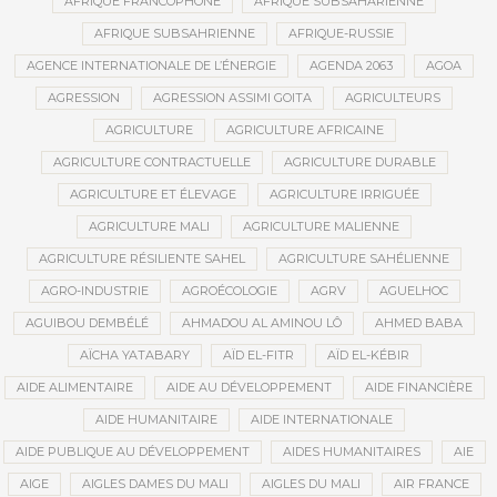
AFRIQUE FRANCOPHONE
AFRIQUE SUBSAHARIENNE
AFRIQUE SUBSAHRIENNE
AFRIQUE-RUSSIE
AGENCE INTERNATIONALE DE L’ÉNERGIE
AGENDA 2063
AGOA
AGRESSION
AGRESSION ASSIMI GOITA
AGRICULTEURS
AGRICULTURE
AGRICULTURE AFRICAINE
AGRICULTURE CONTRACTUELLE
AGRICULTURE DURABLE
AGRICULTURE ET ÉLEVAGE
AGRICULTURE IRRIGUÉE
AGRICULTURE MALI
AGRICULTURE MALIENNE
AGRICULTURE RÉSILIENTE SAHEL
AGRICULTURE SAHÉLIENNE
AGRO-INDUSTRIE
AGROÉCOLOGIE
AGRV
AGUELHOC
AGUIBOU DEMBÉLÉ
AHMADOU AL AMINOU LÔ
AHMED BABA
AÏCHA YATABARY
AÏD EL-FITR
AÏD EL-KÉBIR
AIDE ALIMENTAIRE
AIDE AU DÉVELOPPEMENT
AIDE FINANCIÈRE
AIDE HUMANITAIRE
AIDE INTERNATIONALE
AIDE PUBLIQUE AU DÉVELOPPEMENT
AIDES HUMANITAIRES
AIE
AIGE
AIGLES DAMES DU MALI
AIGLES DU MALI
AIR FRANCE