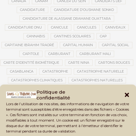
CANADA
CANAM
CANCER DU SEIN
CANDIDATS DEF
CANDIDATURE
CANDIDATURE D'OUSMANE SONKO
CANDIDATURE DE ALASSANE DRAMANE OUATTARA
CANDIDATURE ONU
CANICULE
CANICULES
CANIVEAUX
CANNABIS
CANTINES SCOLAIRES
CAP
CAPITAINE IBRAHIM TRAORÉ
CAPITAL HUMAIN
CAPITAL SOCIAL
CAPITOLE
CARBURANT
CARBURANT MALI
CARTE D’IDENTITÉ BIOMÉTRIQUE
CARTE NINA
CARTONS ROUGES
CASABLANCA
CATASTROPHE
CATASTROPHE NATURELLE
CATASTROPHES CLIMATIQUES
CATASTROPHES NATURELLES
CAUTION 10 000 DOLLARS
CAUTION DE VISA
CDAT
CECOGEC
Politique de
confidentialité
CÉDÉAO
CEDEAO
CEI
CÉLÉBRATION NATIONALE
CEMAC
Lors de l’utilisation de nos sites, des informations de navigation de votre
CEMAPI
CEN-SNESUP
CENOU
CENSURE
terminal sont susceptibles d’être enregistrées dans des fichiers « Cookies
». Ces fichiers sont installés sur votre terminal en fonction de vos choix,
CENTRAFRIQUE
CENTRALE SOLAIRE
modifiables à tout moment. Un cookie est un fichier enregistré sur le
CENTRALE SOLAIRE DE SANANKOROBA
CENTRALES SOLAIRES
disque dur de votre terminal, permettant à l’émetteur d’identifier le
terminal pendant sa durée de validation.
CENTRE D'INTELLIGENCE ARTIFICIELLE