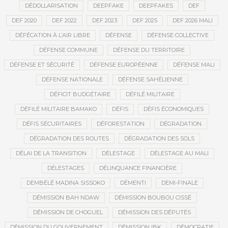
DÉDOLLARISATION
DEEPFAKE
DEEPFAKES
DEF
DEF 2020
DEF 2022
DEF 2023
DEF 2025
DEF 2026 MALI
DÉFÉCATION À L’AIR LIBRE
DÉFENSE
DÉFENSE COLLECTIVE
DÉFENSE COMMUNE
DÉFENSE DU TERRITOIRE
DÉFENSE ET SÉCURITÉ
DÉFENSE EUROPÉENNE
DÉFENSE MALI
DÉFENSE NATIONALE
DÉFENSE SAHÉLIENNE
DÉFICIT BUDGÉTAIRE
DÉFILÉ MILITAIRE
DÉFILÉ MILITAIRE BAMAKO
DÉFIS
DÉFIS ÉCONOMIQUES
DÉFIS SÉCURITAIRES
DÉFORESTATION
DÉGRADATION
DÉGRADATION DES ROUTES
DÉGRADATION DES SOLS
DÉLAI DE LA TRANSITION
DÉLESTAGE
DÉLESTAGE AU MALI
DÉLESTAGES
DÉLINQUANCE FINANCIÈRE
DEMBÉLÉ MADINA SISSOKO
DÉMENTI
DEMI-FINALE
DÉMISSION BAH NDAW
DÉMISSION BOUBOU CISSÉ
DÉMISSION DE CHOGUEL
DÉMISSION DES DÉPUTÉS
DÉMISSION DU GOUVERNEMENT
DÉMISSION IBK
DÉMOCRATIE