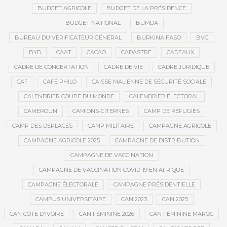
BUDGET AGRICOLE
BUDGET DE LA PRÉSIDENCE
BUDGET NATIONAL
BUMDA
BUREAU DU VÉRIFICATEUR GÉNÉRAL
BURKINA FASO
BVG
BYD
CAAT
CACAO
CADASTRE
CADEAUX
CADRE DE CONCERTATION
CADRE DE VIE
CADRE JURIDIQUE
CAF
CAFÉ PHILO
CAISSE MALIENNE DE SÉCURITÉ SOCIALE
CALENDRIER COUPE DU MONDE
CALENDRIER ÉLECTORAL
CAMEROUN
CAMIONS-CITERNES
CAMP DE RÉFUGIÉS
CAMP DES DÉPLACÉS
CAMP MILITAIRE
CAMPAGNE AGRICOLE
CAMPAGNE AGRICOLE 2025
CAMPAGNE DE DISTRIBUTION
CAMPAGNE DE VACCINATION
CAMPAGNE DE VACCINATION COVID-19 EN AFRIQUE
CAMPAGNE ÉLECTORALE
CAMPAGNE PRÉSIDENTIELLE
CAMPUS UNIVERSITAIRE
CAN 2023
CAN 2025
CAN CÔTE D'IVOIRE
CAN FÉMININE 2026
CAN FÉMININE MAROC