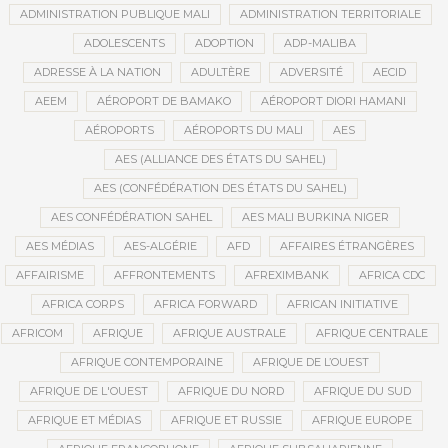
ADMINISTRATION PUBLIQUE MALI
ADMINISTRATION TERRITORIALE
ADOLESCENTS
ADOPTION
ADP-MALIBA
ADRESSE À LA NATION
ADULTÈRE
ADVERSITÉ
AECID
AEEM
AÉROPORT DE BAMAKO
AÉROPORT DIORI HAMANI
AÉROPORTS
AÉROPORTS DU MALI
AES
AES (ALLIANCE DES ÉTATS DU SAHEL)
AES (CONFÉDÉRATION DES ÉTATS DU SAHEL)
AES CONFÉDÉRATION SAHEL
AES MALI BURKINA NIGER
AES MÉDIAS
AES-ALGÉRIE
AFD
AFFAIRES ÉTRANGÈRES
AFFAIRISME
AFFRONTEMENTS
AFREXIMBANK
AFRICA CDC
AFRICA CORPS
AFRICA FORWARD
AFRICAN INITIATIVE
AFRICOM
AFRIQUE
AFRIQUE AUSTRALE
AFRIQUE CENTRALE
AFRIQUE CONTEMPORAINE
AFRIQUE DE L’OUEST
AFRIQUE DE L'OUEST
AFRIQUE DU NORD
AFRIQUE DU SUD
AFRIQUE ET MÉDIAS
AFRIQUE ET RUSSIE
AFRIQUE EUROPE