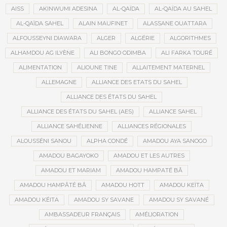
AISS
AKINWUMI ADESINA
AL-QAÏDA
AL-QAÏDA AU SAHEL
AL-QAÏDA SAHEL
ALAIN MAUFINET
ALASSANE OUATTARA
ALFOUSSEYNI DIAWARA
ALGER
ALGÉRIE
ALGORITHMES
ALHAMDOU AG ILYÈNE
ALI BONGO ODIMBA
ALI FARKA TOURÉ
ALIMENTATION
ALIOUNE TINE
ALLAITEMENT MATERNEL
ALLEMAGNE
ALLIANCE DES ETATS DU SAHEL
ALLIANCE DES ÉTATS DU SAHEL
ALLIANCE DES ÉTATS DU SAHEL (AES)
ALLIANCE SAHEL
ALLIANCE SAHÉLIENNE
ALLIANCES RÉGIONALES
ALOUSSÉNI SANOU
ALPHA CONDÉ
AMADOU AYA SANOGO
AMADOU BAGAYOKO
AMADOU ET LES AUTRES
AMADOU ET MARIAM
AMADOU HAMPATÉ BÂ
AMADOU HAMPÂTÉ BÂ
AMADOU HOTT
AMADOU KEÏTA
AMADOU KÉITA
AMADOU SY SAVANE
AMADOU SY SAVANÉ
AMBASSADEUR FRANÇAIS
AMÉLIORATION