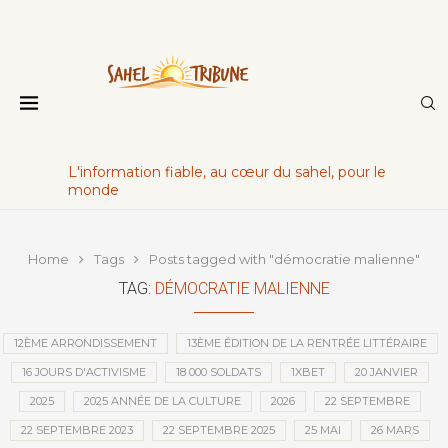
L'information fiable, au cœur du sahel, pour le
monde
Home
Tags
Posts tagged with "démocratie malienne"
TAG:
DÉMOCRATIE MALIENNE
12ÈME ARRONDISSEMENT
13ÈME ÉDITION DE LA RENTRÉE LITTÉRAIRE
16 JOURS D'ACTIVISME
18 000 SOLDATS
1XBET
20 JANVIER
2025
2025 ANNÉE DE LA CULTURE
2026
22 SEPTEMBRE
22 SEPTEMBRE 2023
22 SEPTEMBRE 2025
25 MAI
26 MARS