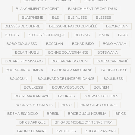
BIODIVERSITÉ
BIOMÉTRIE
BLANCHIMENT
BLANCHIMENT D’ARGENT
BLANCHIMENT DE CAPITAUX
BLASPHÈME
BLÉ
BLÉ RUSSE
BLESSÉS
BLESSÉS DE GUERRE
BLESSURE FATOU DEMBÉLÉ
BLOCKCHAIN
BLOCUS
BLOCUS ÉCONOMIQUE
BLOGING
BNDA
BOAD
BOBO-DIOULASSO
BOGOLAN
BOKAR BIRO
BOKO HARAM
BOLA TINUBU
BONNE GOUVERNANCE
BOTSWANA
BOUARÉ FILY SISSOKO
BOUBACAR BOCOUM
BOUBACAR DIANÉ
BOUBACAR DOUMBIA
BOUBACAR MAO DIANÉ
BOUBOU CISSÉ
BOUGOUNI
BOULEVARD DE L’INDÉPENDANCE
BOULIKESSI
BOULKESSI
BOURAKÉBOUGOU
BOUREM
BOURÉMA KANSAYE
BOURSES
BOURSES D'ÉTUDES
BOURSES ÉTUDIANTS
BOZO
BRASSAGE CULTUREL
BRÉMA ELY DICKO
BRÉSIL
BRICE OLIGUI NGUEMA
BRICS
BRICS AFRIQUE
BRIGADE MOBILE D’INTERVENTION
BRUNO LE MAIRE
BRUXELLES
BUDGET 2027-2029