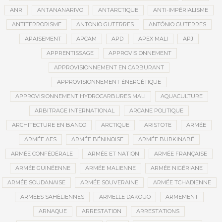
ANR
ANTANANARIVO
ANTARCTIQUE
ANTI-IMPÉRIALISME
ANTITERRORISME
ANTONIO GUTERRES
ANTÓNIO GUTERRES
APAISEMENT
APCAM
APD
APEX MALI
APJ
APPRENTISSAGE
APPROVISIONNEMENT
APPROVISIONNEMENT EN CARBURANT
APPROVISIONNEMENT ÉNERGÉTIQUE
APPROVISIONNEMENT HYDROCARBURES MALI
AQUACULTURE
ARBITRAGE INTERNATIONAL
ARCANE POLITIQUE
ARCHITECTURE EN BANCO
ARCTIQUE
ARISTOTE
ARMÉE
ARMÉE AES
ARMÉE BÉNINOISE
ARMÉE BURKINABÉ
ARMÉE CONFÉDÉRALE
ARMÉE ET NATION
ARMÉE FRANÇAISE
ARMÉE GUINÉENNE
ARMÉE MALIENNE
ARMÉE NIGÉRIANE
ARMÉE SOUDANAISE
ARMÉE SOUVERAINE
ARMÉE TCHADIENNE
ARMÉES SAHÉLIENNES
ARMELLE DAKOUO
ARMEMENT
ARNAQUE
ARRESTATION
ARRESTATIONS