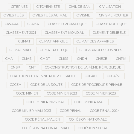
CITERNES
CITOYENNETÉ
CIVIL DE SAN
CIVILISATION
CIVILS TUÉS
CIVILS TUÉS AU MALI
CIVISME
CIVISME ROUTIER
CIWARA
CLABA
CLASSE DIPLOMATIQUE
CLASSE POLITIQUE
CLASSEMENT 2021
CLASSEMENT MONDIAL
CLÉMENT DEMBÉLÉ
CLIMAT
CLIMAT AFRIQUE
CLIMAT DES AFFAIRES
CLIMAT MALI
CLIMAT POLITIQUE
CLUBS PROFESSIONNELS
CMA
CMAS
CMDT
CMSS
CNDH
CNECE
CNPM
CNSP
CNT
CO-CONSTRUCTION DE LA 4ÈME RÉPUBLIQUE
COALITION CITOYENNE POUR LE SAHEL
COBALT
COCAÏNE
COCEM
CODE DE LA ROUTE
CODE DE PROCÉDURE PÉNALE
CODE MINIER
CODE MINIER 2023
CODE MINIER 2023
CODE MINIER 2023 MALI
CODE MINIER MALI
CODE MINIER MALI 2023
CODE PÉNAL
CODE PÉNAL 2024
CODE PÉNAL MALIEN
COHÉSION NATIONALE
COHÉSION NATIONALE MALI
COHÉSION SOCIALE