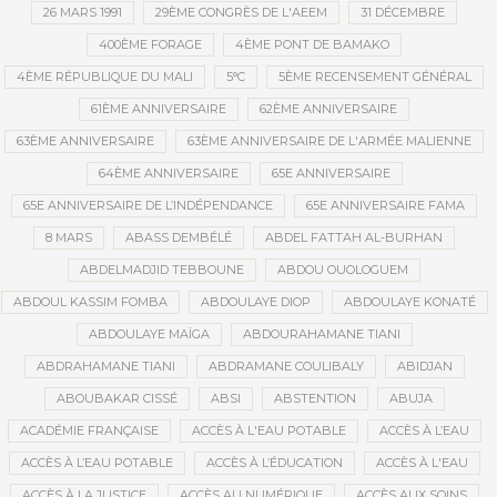
26 MARS 1991
29ÈME CONGRÈS DE L'AEEM
31 DÉCEMBRE
400ÈME FORAGE
4ÈME PONT DE BAMAKO
4ÈME RÉPUBLIQUE DU MALI
5°C
5ÈME RECENSEMENT GÉNÉRAL
61ÈME ANNIVERSAIRE
62ÈME ANNIVERSAIRE
63ÈME ANNIVERSAIRE
63ÈME ANNIVERSAIRE DE L'ARMÉE MALIENNE
64ÈME ANNIVERSAIRE
65E ANNIVERSAIRE
65E ANNIVERSAIRE DE L’INDÉPENDANCE
65E ANNIVERSAIRE FAMA
8 MARS
ABASS DEMBÉLÉ
ABDEL FATTAH AL-BURHAN
ABDELMADJID TEBBOUNE
ABDOU OUOLOGUEM
ABDOUL KASSIM FOMBA
ABDOULAYE DIOP
ABDOULAYE KONATÉ
ABDOULAYE MAÏGA
ABDOURAHAMANE TIANI
ABDRAHAMANE TIANI
ABDRAMANE COULIBALY
ABIDJAN
ABOUBAKAR CISSÉ
ABSI
ABSTENTION
ABUJA
ACADÉMIE FRANÇAISE
ACCÈS À L'EAU POTABLE
ACCÈS À L’EAU
ACCÈS À L’EAU POTABLE
ACCÈS À L’ÉDUCATION
ACCÈS À L'EAU
ACCÈS À LA JUSTICE
ACCÈS AU NUMÉRIQUE
ACCÈS AUX SOINS