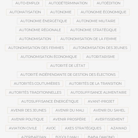
AUTO-EMPLOI
AUTODÉTERMINATION
AUTOÉDITION
AUTOMATISATION
AUTONOMIE
AUTONOMIE ÉCONOMIQUE
AUTONOMIE ÉNERGÉTIQUE
AUTONOMIE MILITAIRE
AUTONOMIE RÉGIONALE
AUTONOMIE STRATÉGIQUE
AUTONOMISATION
AUTONOMISATION DE LA FEMME
AUTONOMISATION DES FEMMES
AUTONOMISATION DES JEUNES
AUTONOMISATION ÉCONOMIQUE
AUTORITARISME
AUTORITÉ DE L’ÉTAT
AUTORITÉ INDÉPENDANTE DE GESTION DES ÉLECTIONS
AUTORITÉS COUTUMIÈRES
AUTORITÉS DE LA TRANSITION
AUTORITÉS TRADITIONNELLES
AUTOSUFFISANCE ALIMENTAIRE
AUTOSUFFISANCE ÉNERGÉTIQUE
AVANT-PROJET
AVENIR DES JEUNES
AVENIR DU MALI
AVENIR DU SAHEL
AVENIR POLITIQUE
AVENIR PROSPÈRE
AVERTISSEMENT
AVIATION CIVILE
AVOC
AXES STRATÉGIQUES
AZAWAD
AZERBAÏDJAN
B2GOLD MALI
BABA DAKONO