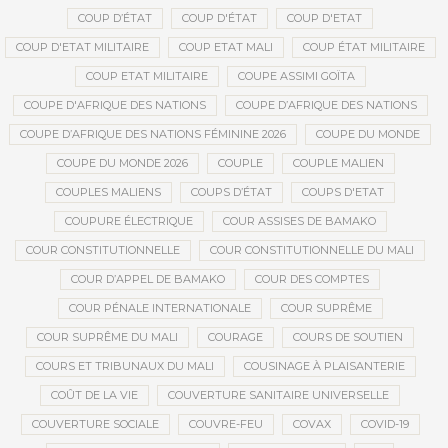
COUP D’ÉTAT
COUP D'ÉTAT
COUP D'ETAT
COUP D'ETAT MILITAIRE
COUP ETAT MALI
COUP ÉTAT MILITAIRE
COUP ETAT MILITAIRE
COUPE ASSIMI GOÏTA
COUPE D'AFRIQUE DES NATIONS
COUPE D’AFRIQUE DES NATIONS
COUPE D’AFRIQUE DES NATIONS FÉMININE 2026
COUPE DU MONDE
COUPE DU MONDE 2026
COUPLE
COUPLE MALIEN
COUPLES MALIENS
COUPS D’ÉTAT
COUPS D'ETAT
COUPURE ÉLECTRIQUE
COUR ASSISES DE BAMAKO
COUR CONSTITUTIONNELLE
COUR CONSTITUTIONNELLE DU MALI
COUR D’APPEL DE BAMAKO
COUR DES COMPTES
COUR PÉNALE INTERNATIONALE
COUR SUPRÊME
COUR SUPRÊME DU MALI
COURAGE
COURS DE SOUTIEN
COURS ET TRIBUNAUX DU MALI
COUSINAGE À PLAISANTERIE
COÛT DE LA VIE
COUVERTURE SANITAIRE UNIVERSELLE
COUVERTURE SOCIALE
COUVRE-FEU
COVAX
COVID-19