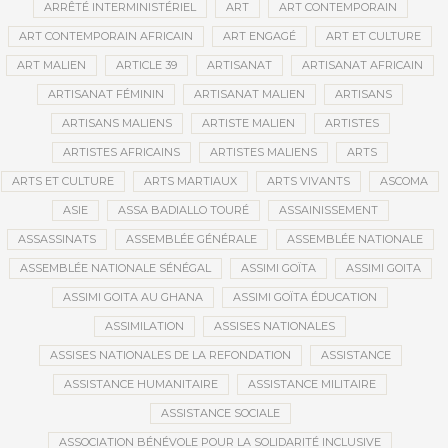
ARRÊTÉ INTERMINISTÉRIEL
ART
ART CONTEMPORAIN
ART CONTEMPORAIN AFRICAIN
ART ENGAGÉ
ART ET CULTURE
ART MALIEN
ARTICLE 39
ARTISANAT
ARTISANAT AFRICAIN
ARTISANAT FÉMININ
ARTISANAT MALIEN
ARTISANS
ARTISANS MALIENS
ARTISTE MALIEN
ARTISTES
ARTISTES AFRICAINS
ARTISTES MALIENS
ARTS
ARTS ET CULTURE
ARTS MARTIAUX
ARTS VIVANTS
ASCOMA
ASIE
ASSA BADIALLO TOURÉ
ASSAINISSEMENT
ASSASSINATS
ASSEMBLÉE GÉNÉRALE
ASSEMBLÉE NATIONALE
ASSEMBLÉE NATIONALE SÉNÉGAL
ASSIMI GOÏTA
ASSIMI GOITA
ASSIMI GOITA AU GHANA
ASSIMI GOÏTA ÉDUCATION
ASSIMILATION
ASSISES NATIONALES
ASSISES NATIONALES DE LA REFONDATION
ASSISTANCE
ASSISTANCE HUMANITAIRE
ASSISTANCE MILITAIRE
ASSISTANCE SOCIALE
ASSOCIATION BÉNÉVOLE POUR LA SOLIDARITÉ INCLUSIVE