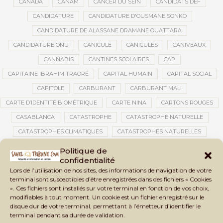
CANADA
CANAM
CANCER DU SEIN
CANDIDATS DEF
CANDIDATURE
CANDIDATURE D'OUSMANE SONKO
CANDIDATURE DE ALASSANE DRAMANE OUATTARA
CANDIDATURE ONU
CANICULE
CANICULES
CANIVEAUX
CANNABIS
CANTINES SCOLAIRES
CAP
CAPITAINE IBRAHIM TRAORÉ
CAPITAL HUMAIN
CAPITAL SOCIAL
CAPITOLE
CARBURANT
CARBURANT MALI
CARTE D’IDENTITÉ BIOMÉTRIQUE
CARTE NINA
CARTONS ROUGES
CASABLANCA
CATASTROPHE
CATASTROPHE NATURELLE
CATASTROPHES CLIMATIQUES
CATASTROPHES NATURELLES
CAUTION 10 000 DOLLARS
CAUTION DE VISA
CDAT
CECOGEC
Politique de
confidentialité
CÉDÉAO
CEDEAO
CEI
CÉLÉBRATION NATIONALE
CEMAC
Lors de l’utilisation de nos sites, des informations de navigation de votre
CEMAPI
CEN-SNESUP
CENOU
CENSURE
terminal sont susceptibles d’être enregistrées dans des fichiers « Cookies
». Ces fichiers sont installés sur votre terminal en fonction de vos choix,
CENTRAFRIQUE
CENTRALE SOLAIRE
modifiables à tout moment. Un cookie est un fichier enregistré sur le
CENTRALE SOLAIRE DE SANANKOROBA
CENTRALES SOLAIRES
disque dur de votre terminal, permettant à l’émetteur d’identifier le
terminal pendant sa durée de validation.
CENTRE D'INTELLIGENCE ARTIFICIELLE