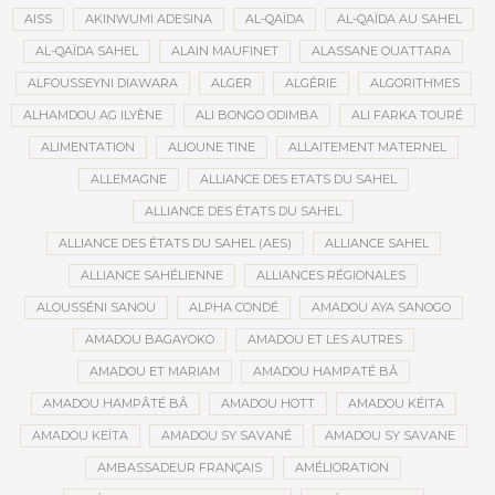
AISS
AKINWUMI ADESINA
AL-QAÏDA
AL-QAÏDA AU SAHEL
AL-QAÏDA SAHEL
ALAIN MAUFINET
ALASSANE OUATTARA
ALFOUSSEYNI DIAWARA
ALGER
ALGÉRIE
ALGORITHMES
ALHAMDOU AG ILYÈNE
ALI BONGO ODIMBA
ALI FARKA TOURÉ
ALIMENTATION
ALIOUNE TINE
ALLAITEMENT MATERNEL
ALLEMAGNE
ALLIANCE DES ETATS DU SAHEL
ALLIANCE DES ÉTATS DU SAHEL
ALLIANCE DES ÉTATS DU SAHEL (AES)
ALLIANCE SAHEL
ALLIANCE SAHÉLIENNE
ALLIANCES RÉGIONALES
ALOUSSÉNI SANOU
ALPHA CONDÉ
AMADOU AYA SANOGO
AMADOU BAGAYOKO
AMADOU ET LES AUTRES
AMADOU ET MARIAM
AMADOU HAMPATÉ BÂ
AMADOU HAMPÂTÉ BÂ
AMADOU HOTT
AMADOU KÉITA
AMADOU KEÏTA
AMADOU SY SAVANÉ
AMADOU SY SAVANE
AMBASSADEUR FRANÇAIS
AMÉLIORATION