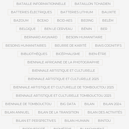
BATAILLE INFORMATIONNELLE
BATAILLON TCHADIEN
BATTERIES ÉLECTRIQUES
BATTERIES LITHIUM
BAUXITE
BAZOUM
BCEAO
BCID-AES
BEIJING
BELÉM
BELGIQUE
BEN LE CERVEAU
BÉNIN
BER
BERNARD AYLWARD
BESOIN HUMANITAIRE
BESOINS HUMANITAIRES
BEURRE DE KARITÉ
BIAIS COGNITIFS
BIBLIOTHÈQUES
BICÉPHALISME
BIEN-ÊTRE
BIENNALE AFRICAINE DE LA PHOTOGRAPHIE
BIENNALE ARTISTIQUE ET CULTURELLE
BIENNALE ARTISTIQUE ET CULTURELLE 2025
BIENNALE ARTISTIQUE ET CULTURELLE DE TOMBOUCTOU 2025
BIENNALE ARTISTIQUE ET CULTURELLE TOMBOUCTOU 2025
BIENNALE DE TOMBOUCTOU
BIG DATA
BILAN
BILAN 2024
BILAN ANNUEL
BILAN DE LA TRANSITION
BILAN DES ACTIVITÉS
BILAN ET PERSPECTIVES
BILAN HUMAIN
BINTOU