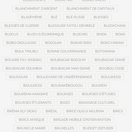
BIODIVERSITÉ
BIOMÉTRIE
BLANCHIMENT
BLANCHIMENT D’ARGENT
BLANCHIMENT DE CAPITAUX
BLASPHÈME
BLÉ
BLÉ RUSSE
BLESSÉS
BLESSÉS DE GUERRE
BLESSURE FATOU DEMBÉLÉ
BLOCKCHAIN
BLOCUS
BLOCUS ÉCONOMIQUE
BLOGING
BNDA
BOAD
BOBO-DIOULASSO
BOGOLAN
BOKAR BIRO
BOKO HARAM
BOLA TINUBU
BONNE GOUVERNANCE
BOTSWANA
BOUARÉ FILY SISSOKO
BOUBACAR BOCOUM
BOUBACAR DIANÉ
BOUBACAR DOUMBIA
BOUBACAR MAO DIANÉ
BOUBOU CISSÉ
BOUGOUNI
BOULEVARD DE L’INDÉPENDANCE
BOULIKESSI
BOULKESSI
BOURAKÉBOUGOU
BOUREM
BOURÉMA KANSAYE
BOURSES
BOURSES D'ÉTUDES
BOURSES ÉTUDIANTS
BOZO
BRASSAGE CULTUREL
BRÉMA ELY DICKO
BRÉSIL
BRICE OLIGUI NGUEMA
BRICS
BRICS AFRIQUE
BRIGADE MOBILE D’INTERVENTION
BRUNO LE MAIRE
BRUXELLES
BUDGET 2027-2029