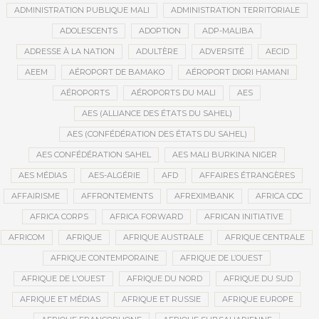
ADMINISTRATION PUBLIQUE MALI
ADMINISTRATION TERRITORIALE
ADOLESCENTS
ADOPTION
ADP-MALIBA
ADRESSE À LA NATION
ADULTÈRE
ADVERSITÉ
AECID
AEEM
AÉROPORT DE BAMAKO
AÉROPORT DIORI HAMANI
AÉROPORTS
AÉROPORTS DU MALI
AES
AES (ALLIANCE DES ÉTATS DU SAHEL)
AES (CONFÉDÉRATION DES ÉTATS DU SAHEL)
AES CONFÉDÉRATION SAHEL
AES MALI BURKINA NIGER
AES MÉDIAS
AES-ALGÉRIE
AFD
AFFAIRES ÉTRANGÈRES
AFFAIRISME
AFFRONTEMENTS
AFREXIMBANK
AFRICA CDC
AFRICA CORPS
AFRICA FORWARD
AFRICAN INITIATIVE
AFRICOM
AFRIQUE
AFRIQUE AUSTRALE
AFRIQUE CENTRALE
AFRIQUE CONTEMPORAINE
AFRIQUE DE L’OUEST
AFRIQUE DE L'OUEST
AFRIQUE DU NORD
AFRIQUE DU SUD
AFRIQUE ET MÉDIAS
AFRIQUE ET RUSSIE
AFRIQUE EUROPE