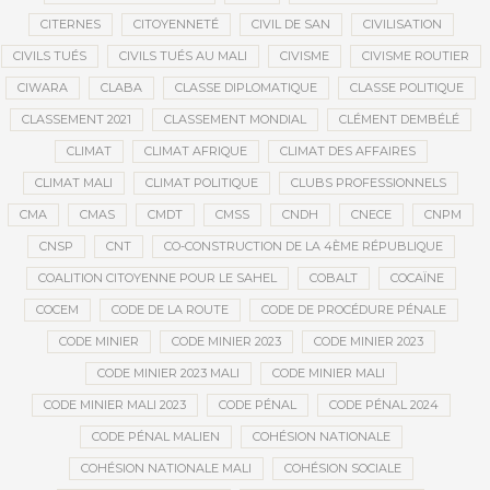
CITERNES
CITOYENNETÉ
CIVIL DE SAN
CIVILISATION
CIVILS TUÉS
CIVILS TUÉS AU MALI
CIVISME
CIVISME ROUTIER
CIWARA
CLABA
CLASSE DIPLOMATIQUE
CLASSE POLITIQUE
CLASSEMENT 2021
CLASSEMENT MONDIAL
CLÉMENT DEMBÉLÉ
CLIMAT
CLIMAT AFRIQUE
CLIMAT DES AFFAIRES
CLIMAT MALI
CLIMAT POLITIQUE
CLUBS PROFESSIONNELS
CMA
CMAS
CMDT
CMSS
CNDH
CNECE
CNPM
CNSP
CNT
CO-CONSTRUCTION DE LA 4ÈME RÉPUBLIQUE
COALITION CITOYENNE POUR LE SAHEL
COBALT
COCAÏNE
COCEM
CODE DE LA ROUTE
CODE DE PROCÉDURE PÉNALE
CODE MINIER
CODE MINIER 2023
CODE MINIER 2023
CODE MINIER 2023 MALI
CODE MINIER MALI
CODE MINIER MALI 2023
CODE PÉNAL
CODE PÉNAL 2024
CODE PÉNAL MALIEN
COHÉSION NATIONALE
COHÉSION NATIONALE MALI
COHÉSION SOCIALE