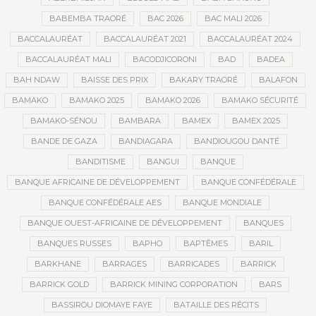
BABEMBA TRAORÉ
BAC 2026
BAC MALI 2026
BACCALAURÉAT
BACCALAURÉAT 2021
BACCALAURÉAT 2024
BACCALAURÉAT MALI
BACODJICORONI
BAD
BADEA
BAH NDAW
BAISSE DES PRIX
BAKARY TRAORÉ
BALAFON
BAMAKO
BAMAKO 2025
BAMAKO 2026
BAMAKO SÉCURITÉ
BAMAKO-SÉNOU
BAMBARA
BAMEX
BAMEX 2025
BANDE DE GAZA
BANDIAGARA
BANDIOUGOU DANTÉ
BANDITISME
BANGUI
BANQUE
BANQUE AFRICAINE DE DÉVELOPPEMENT
BANQUE CONFÉDÉRALE
BANQUE CONFÉDÉRALE AES
BANQUE MONDIALE
BANQUE OUEST-AFRICAINE DE DÉVELOPPEMENT
BANQUES
BANQUES RUSSES
BAPHO
BAPTÊMES
BARIL
BARKHANE
BARRAGES
BARRICADES
BARRICK
BARRICK GOLD
BARRICK MINING CORPORATION
BARS
BASSIROU DIOMAYE FAYE
BATAILLE DES RÉCITS