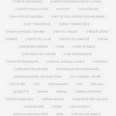
CHARTE NATIONALE
CHARTE NATIONALE POUR LA PAIX
CHARTE POUR LA PAIX
CHATGPT
CHAUFFEURS
CHAUFFEURS MALIENS
CHEF DE FILE OPPOSITION MALIENNE
CHEF TERRORISTE
CHEICK TIDIANE SECK
CHEIKH AHMADOU BAMBA
CHEPTEL MALIEN
CHÈQUE GÉANT
CHERTÉ
CHERTÉ DE LA VIE
CHERTÉ DU MARCHÉ
CHICHA
CHIENCORO DIARRA
CHINE
CHINE AFRIQUE
CHIRURGIE DE GUERRE
CHOC ÉCONOMIQUE
CHOCS ÉCONOMIQUES
CHOGUEL KOKALLA MAÏGA
CHÔMAGE
CHÔMAGE DES JEUNES
CHRONIQUEURS CONDAMNÉS
CHRONOGRAMME DES ÉLECTIONS
CHU GABRIEL TOURÉ
CHUTE IBK
CICB
CICB BAMAKO
CICR
CICR MALI
CIGARETTE
CINEMA
CINÉMA
CINÉMA AFRICAIN
CINÉMA BABEMBA
CINÉMA MALIEN
CINQUIÈME RÉPUBLIQUE
CINSERE-ANR
CIPRES
CIRA CHARITY
CIRCULATION ROUTIÈRE
CIRDI
CITÉ DES 333 SAINTS