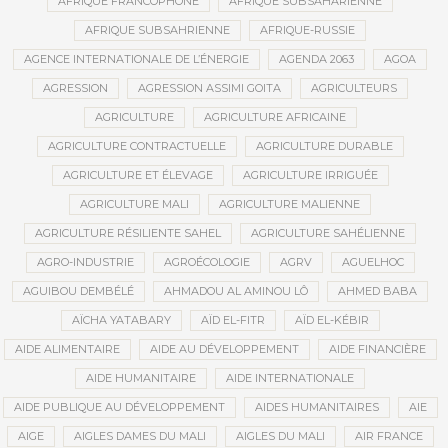
AFRIQUE FRANCOPHONE
AFRIQUE SUBSAHARIENNE
AFRIQUE SUBSAHRIENNE
AFRIQUE-RUSSIE
AGENCE INTERNATIONALE DE L’ÉNERGIE
AGENDA 2063
AGOA
AGRESSION
AGRESSION ASSIMI GOITA
AGRICULTEURS
AGRICULTURE
AGRICULTURE AFRICAINE
AGRICULTURE CONTRACTUELLE
AGRICULTURE DURABLE
AGRICULTURE ET ÉLEVAGE
AGRICULTURE IRRIGUÉE
AGRICULTURE MALI
AGRICULTURE MALIENNE
AGRICULTURE RÉSILIENTE SAHEL
AGRICULTURE SAHÉLIENNE
AGRO-INDUSTRIE
AGROÉCOLOGIE
AGRV
AGUELHOC
AGUIBOU DEMBÉLÉ
AHMADOU AL AMINOU LÔ
AHMED BABA
AÏCHA YATABARY
AÏD EL-FITR
AÏD EL-KÉBIR
AIDE ALIMENTAIRE
AIDE AU DÉVELOPPEMENT
AIDE FINANCIÈRE
AIDE HUMANITAIRE
AIDE INTERNATIONALE
AIDE PUBLIQUE AU DÉVELOPPEMENT
AIDES HUMANITAIRES
AIE
AIGE
AIGLES DAMES DU MALI
AIGLES DU MALI
AIR FRANCE