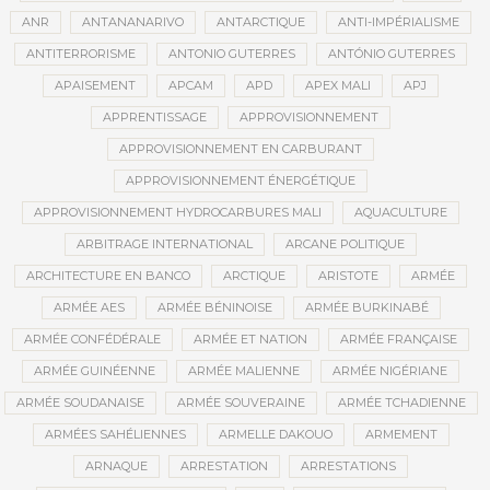
ANR
ANTANANARIVO
ANTARCTIQUE
ANTI-IMPÉRIALISME
ANTITERRORISME
ANTONIO GUTERRES
ANTÓNIO GUTERRES
APAISEMENT
APCAM
APD
APEX MALI
APJ
APPRENTISSAGE
APPROVISIONNEMENT
APPROVISIONNEMENT EN CARBURANT
APPROVISIONNEMENT ÉNERGÉTIQUE
APPROVISIONNEMENT HYDROCARBURES MALI
AQUACULTURE
ARBITRAGE INTERNATIONAL
ARCANE POLITIQUE
ARCHITECTURE EN BANCO
ARCTIQUE
ARISTOTE
ARMÉE
ARMÉE AES
ARMÉE BÉNINOISE
ARMÉE BURKINABÉ
ARMÉE CONFÉDÉRALE
ARMÉE ET NATION
ARMÉE FRANÇAISE
ARMÉE GUINÉENNE
ARMÉE MALIENNE
ARMÉE NIGÉRIANE
ARMÉE SOUDANAISE
ARMÉE SOUVERAINE
ARMÉE TCHADIENNE
ARMÉES SAHÉLIENNES
ARMELLE DAKOUO
ARMEMENT
ARNAQUE
ARRESTATION
ARRESTATIONS