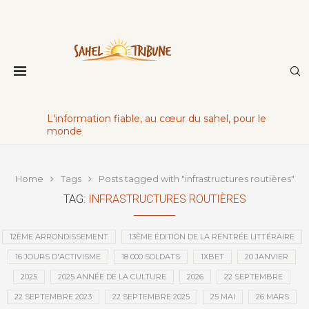
L'information fiable, au cœur du sahel, pour le
monde
Home
Tags
Posts tagged with "infrastructures routières"
TAG:
INFRASTRUCTURES ROUTIÈRES
12ÈME ARRONDISSEMENT
13ÈME ÉDITION DE LA RENTRÉE LITTÉRAIRE
16 JOURS D'ACTIVISME
18 000 SOLDATS
1XBET
20 JANVIER
2025
2025 ANNÉE DE LA CULTURE
2026
22 SEPTEMBRE
22 SEPTEMBRE 2023
22 SEPTEMBRE 2025
25 MAI
26 MARS