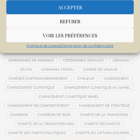
CENTRE DE SANTÉ COMMUNAUTAIRE
CENTRE DU MALI
ACCEPTER
CENTRE INTERNATIONAL DE CONFÉRENCES DE BAMAKO
REFUSER
CENTRE MALI
CENTRE NATIONAL DES EXAMENS ET CONCOURS DE L’ÉDUCATION
VOIR LES PRÉFÉRENCES
CENTRES DE DONNÉES
CERCLE DE RÉFLEXION À DISTANCE
Politique de cookies
Déclaration de confidentialité
CÉRÉALES
CÉRÉALES RUSSES
CÉRÉMONIE DE DÉCORATION
CÉRÉMONIES DE MARIAGE
CÉRÉMONIES SOCIALES
CERVEAU
CEUTA
CHAHANA TAKIOU
CHAÎNE DE VALEUR
CHAÎNES D’APPROVISIONNEMENT
CHALEUR
CHANGEMENT
CHANGEMENT CLIMATIQUE
CHANGEMENT CLIMATIQUE AU SAHEL
CHANGEMENT CLIMATIQUE SAHEL
CHANGEMENT DE COMPORTEMENT
CHANGEMENT DE STRATÉGIE
CHARBON
CHARBON DE BOIS
CHARTE DE LA TRANSITION
CHARTE DE LA TRANSITION MALI
CHARTE DES PARTIS
CHARTE DES PARTIS POLITIQUES
CHARTE DU LIPTAKO-GOURMA