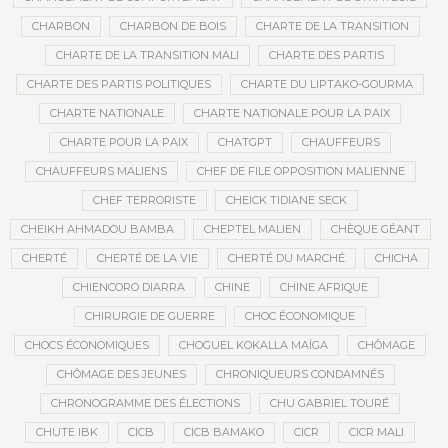
CHARBON
CHARBON DE BOIS
CHARTE DE LA TRANSITION
CHARTE DE LA TRANSITION MALI
CHARTE DES PARTIS
CHARTE DES PARTIS POLITIQUES
CHARTE DU LIPTAKO-GOURMA
CHARTE NATIONALE
CHARTE NATIONALE POUR LA PAIX
CHARTE POUR LA PAIX
CHATGPT
CHAUFFEURS
CHAUFFEURS MALIENS
CHEF DE FILE OPPOSITION MALIENNE
CHEF TERRORISTE
CHEICK TIDIANE SECK
CHEIKH AHMADOU BAMBA
CHEPTEL MALIEN
CHÈQUE GÉANT
CHERTÉ
CHERTÉ DE LA VIE
CHERTÉ DU MARCHÉ
CHICHA
CHIENCORO DIARRA
CHINE
CHINE AFRIQUE
CHIRURGIE DE GUERRE
CHOC ÉCONOMIQUE
CHOCS ÉCONOMIQUES
CHOGUEL KOKALLA MAÏGA
CHÔMAGE
CHÔMAGE DES JEUNES
CHRONIQUEURS CONDAMNÉS
CHRONOGRAMME DES ÉLECTIONS
CHU GABRIEL TOURÉ
CHUTE IBK
CICB
CICB BAMAKO
CICR
CICR MALI