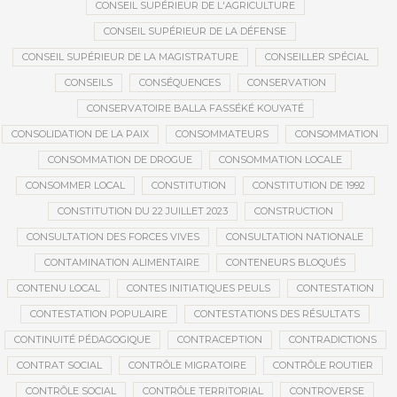
CONSEIL SUPÉRIEUR DE L'AGRICULTURE
CONSEIL SUPÉRIEUR DE LA DÉFENSE
CONSEIL SUPÉRIEUR DE LA MAGISTRATURE
CONSEILLER SPÉCIAL
CONSEILS
CONSÉQUENCES
CONSERVATION
CONSERVATOIRE BALLA FASSÉKÉ KOUYATÉ
CONSOLIDATION DE LA PAIX
CONSOMMATEURS
CONSOMMATION
CONSOMMATION DE DROGUE
CONSOMMATION LOCALE
CONSOMMER LOCAL
CONSTITUTION
CONSTITUTION DE 1992
CONSTITUTION DU 22 JUILLET 2023
CONSTRUCTION
CONSULTATION DES FORCES VIVES
CONSULTATION NATIONALE
CONTAMINATION ALIMENTAIRE
CONTENEURS BLOQUÉS
CONTENU LOCAL
CONTES INITIATIQUES PEULS
CONTESTATION
CONTESTATION POPULAIRE
CONTESTATIONS DES RÉSULTATS
CONTINUITÉ PÉDAGOGIQUE
CONTRACEPTION
CONTRADICTIONS
CONTRAT SOCIAL
CONTRÔLE MIGRATOIRE
CONTRÔLE ROUTIER
CONTRÔLE SOCIAL
CONTRÔLE TERRITORIAL
CONTROVERSE