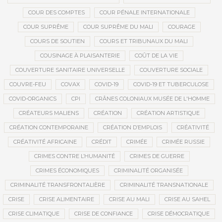
COUR DES COMPTES
COUR PÉNALE INTERNATIONALE
COUR SUPRÊME
COUR SUPRÊME DU MALI
COURAGE
COURS DE SOUTIEN
COURS ET TRIBUNAUX DU MALI
COUSINAGE À PLAISANTERIE
COÛT DE LA VIE
COUVERTURE SANITAIRE UNIVERSELLE
COUVERTURE SOCIALE
COUVRE-FEU
COVAX
COVID-19
COVID-19 ET TUBERCULOSE
COVID-ORGANICS
CPI
CRÂNES COLONIAUX MUSÉE DE L'HOMME
CRÉATEURS MALIENS
CRÉATION
CRÉATION ARTISTIQUE
CRÉATION CONTEMPORAINE
CRÉATION D’EMPLOIS
CRÉATIVITÉ
CRÉATIVITÉ AFRICAINE
CRÉDIT
CRIMÉE
CRIMÉE RUSSIE
CRIMES CONTRE L’HUMANITÉ
CRIMES DE GUERRE
CRIMES ÉCONOMIQUES
CRIMINALITÉ ORGANISÉE
CRIMINALITÉ TRANSFRONTALIÈRE
CRIMINALITÉ TRANSNATIONALE
CRISE
CRISE ALIMENTAIRE
CRISE AU MALI
CRISE AU SAHEL
CRISE CLIMATIQUE
CRISE DE CONFIANCE
CRISE DÉMOCRATIQUE