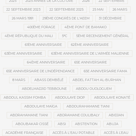
2025
2025 ANNÉE DE LA CULTURE
2026
22 SEPTEMBRE
22 SEPTEMBRE 2023
22 SEPTEMBRE 2025
25 MAI
26 MARS
26 MARS 1991
29ÈME CONGRÈS DE L'AEEM
31 DÉCEMBRE
400ÈME FORAGE
4ÈME PONT DE BAMAKO
4ÈME RÉPUBLIQUE DU MALI
5°C
5ÈME RECENSEMENT GÉNÉRAL
61ÈME ANNIVERSAIRE
62ÈME ANNIVERSAIRE
63ÈME ANNIVERSAIRE
63ÈME ANNIVERSAIRE DE L'ARMÉE MALIENNE
64ÈME ANNIVERSAIRE
65E ANNIVERSAIRE
65E ANNIVERSAIRE DE L’INDÉPENDANCE
65E ANNIVERSAIRE FAMA
8 MARS
ABASS DEMBÉLÉ
ABDEL FATTAH AL-BURHAN
ABDELMADJID TEBBOUNE
ABDOU OUOLOGUEM
ABDOUL KASSIM FOMBA
ABDOULAYE DIOP
ABDOULAYE KONATÉ
ABDOULAYE MAÏGA
ABDOURAHAMANE TIANI
ABDRAHAMANE TIANI
ABDRAMANE COULIBALY
ABIDJAN
ABOUBAKAR CISSÉ
ABSI
ABSTENTION
ABUJA
ACADÉMIE FRANÇAISE
ACCÈS À L'EAU POTABLE
ACCÈS À L’EAU