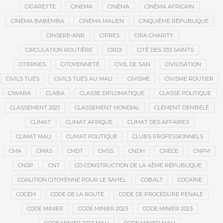
CIGARETTE
CINEMA
CINÉMA
CINÉMA AFRICAIN
CINÉMA BABEMBA
CINÉMA MALIEN
CINQUIÈME RÉPUBLIQUE
CINSERE-ANR
CIPRES
CIRA CHARITY
CIRCULATION ROUTIÈRE
CIRDI
CITÉ DES 333 SAINTS
CITERNES
CITOYENNETÉ
CIVIL DE SAN
CIVILISATION
CIVILS TUÉS
CIVILS TUÉS AU MALI
CIVISME
CIVISME ROUTIER
CIWARA
CLABA
CLASSE DIPLOMATIQUE
CLASSE POLITIQUE
CLASSEMENT 2021
CLASSEMENT MONDIAL
CLÉMENT DEMBÉLÉ
CLIMAT
CLIMAT AFRIQUE
CLIMAT DES AFFAIRES
CLIMAT MALI
CLIMAT POLITIQUE
CLUBS PROFESSIONNELS
CMA
CMAS
CMDT
CMSS
CNDH
CNECE
CNPM
CNSP
CNT
CO-CONSTRUCTION DE LA 4ÈME RÉPUBLIQUE
COALITION CITOYENNE POUR LE SAHEL
COBALT
COCAÏNE
COCEM
CODE DE LA ROUTE
CODE DE PROCÉDURE PÉNALE
CODE MINIER
CODE MINIER 2023
CODE MINIER 2023