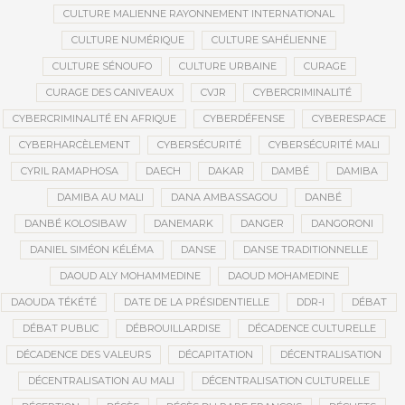
CULTURE MALIENNE RAYONNEMENT INTERNATIONAL
CULTURE NUMÉRIQUE
CULTURE SAHÉLIENNE
CULTURE SÉNOUFO
CULTURE URBAINE
CURAGE
CURAGE DES CANIVEAUX
CVJR
CYBERCRIMINALITÉ
CYBERCRIMINALITÉ EN AFRIQUE
CYBERDÉFENSE
CYBERESPACE
CYBERHARCÈLEMENT
CYBERSÉCURITÉ
CYBERSÉCURITÉ MALI
CYRIL RAMAPHOSA
DAECH
DAKAR
DAMBÉ
DAMIBA
DAMIBA AU MALI
DANA AMBASSAGOU
DANBÉ
DANBÉ KOLOSIBAW
DANEMARK
DANGER
DANGORONI
DANIEL SIMÉON KÉLÉMA
DANSE
DANSE TRADITIONNELLE
DAOUD ALY MOHAMMEDINE
DAOUD MOHAMEDINE
DAOUDA TÉKÉTÉ
DATE DE LA PRÉSIDENTIELLE
DDR-I
DÉBAT
DÉBAT PUBLIC
DÉBROUILLARDISE
DÉCADENCE CULTURELLE
DÉCADENCE DES VALEURS
DÉCAPITATION
DÉCENTRALISATION
DÉCENTRALISATION AU MALI
DÉCENTRALISATION CULTURELLE