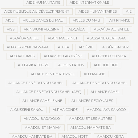
AIDE HUMANITAIRE
AIDE INTERNATIONALE
AIDE PUBLIQUE AU DÉVELOPPEMENT
AIDES HUMANITAIRES
AIE
AIGE
AIGLES DAMES DU MALI
AIGLES DU MALI
AIR FRANCE
AISS
AKINWUMI ADESINA
AL-QAÏDA
AL-QAÏDA AU SAHEL
AL-QAÏDA SAHEL
ALAIN MAUFINET
ALASSANE OUATTARA
ALFOUSSEYNI DIAWARA
ALGER
ALGÉRIE
ALGÉRIE-NIGER
ALGORITHMES
ALHAMDOU AG ILYÈNE
ALI BONGO ODIMBA
ALI FARKA TOURÉ
ALIMENTATION
ALIOUNE TINE
ALLAITEMENT MATERNEL
ALLEMAGNE
ALLIANCE DES ÉTATS DU SAHEL
ALLIANCE DES ETATS DU SAHEL
ALLIANCE DES ÉTATS DU SAHEL (AES)
ALLIANCE SAHEL
ALLIANCE SAHÉLIENNE
ALLIANCES RÉGIONALES
ALOUSSÉNI SANOU
ALPHA CONDÉ
AMADOU AYA SANOGO
AMADOU BAGAYOKO
AMADOU ET LES AUTRES
AMADOU ET MARIAM
AMADOU HAMPÂTÉ BÂ
AMADOU HAMPATÉ BÂ
AMADOU HOTT
AMADOU KÉITA