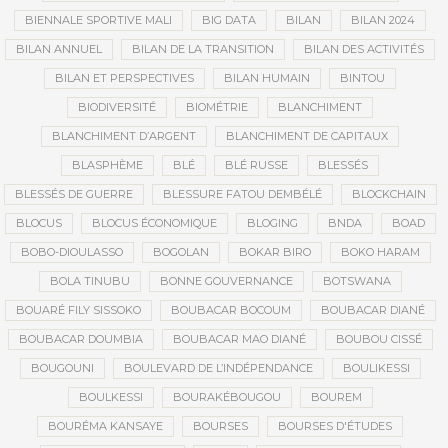
BIENNALE SPORTIVE MALI
BIG DATA
BILAN
BILAN 2024
BILAN ANNUEL
BILAN DE LA TRANSITION
BILAN DES ACTIVITÉS
BILAN ET PERSPECTIVES
BILAN HUMAIN
BINTOU
BIODIVERSITÉ
BIOMÉTRIE
BLANCHIMENT
BLANCHIMENT D’ARGENT
BLANCHIMENT DE CAPITAUX
BLASPHÈME
BLÉ
BLÉ RUSSE
BLESSÉS
BLESSÉS DE GUERRE
BLESSURE FATOU DEMBÉLÉ
BLOCKCHAIN
BLOCUS
BLOCUS ÉCONOMIQUE
BLOGING
BNDA
BOAD
BOBO-DIOULASSO
BOGOLAN
BOKAR BIRO
BOKO HARAM
BOLA TINUBU
BONNE GOUVERNANCE
BOTSWANA
BOUARÉ FILY SISSOKO
BOUBACAR BOCOUM
BOUBACAR DIANÉ
BOUBACAR DOUMBIA
BOUBACAR MAO DIANÉ
BOUBOU CISSÉ
BOUGOUNI
BOULEVARD DE L’INDÉPENDANCE
BOULIKESSI
BOULKESSI
BOURAKÉBOUGOU
BOUREM
BOURÉMA KANSAYE
BOURSES
BOURSES D'ÉTUDES