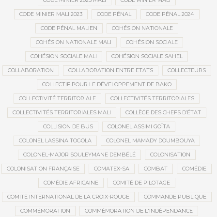
CODE MINIER 2023 MALI
CODE MINIER MALI
CODE MINIER MALI 2023
CODE PÉNAL
CODE PÉNAL 2024
CODE PÉNAL MALIEN
COHÉSION NATIONALE
COHÉSION NATIONALE MALI
COHÉSION SOCIALE
COHÉSION SOCIALE MALI
COHÉSION SOCIALE SAHEL
COLLABORATION
COLLABORATION ENTRE ETATS
COLLECTEURS
COLLECTIF POUR LE DÉVELOPPEMENT DE BAKO
COLLECTIVITÉ TERRITORIALE
COLLECTIVITÉS TERRITORIALES
COLLECTIVITÉS TERRITORIALES MALI
COLLÈGE DES CHEFS D’ÉTAT
COLLISION DE BUS
COLONEL ASSIMI GOÏTA
COLONEL LASSINA TOGOLA
COLONEL MAMADY DOUMBOUYA
COLONEL-MAJOR SOULEYMANE DEMBÉLÉ
COLONISATION
COLONISATION FRANÇAISE
COMATEX-SA
COMBAT
COMÉDIE
COMÉDIE AFRICAINE
COMITÉ DE PILOTAGE
COMITÉ INTERNATIONAL DE LA CROIX-ROUGE
COMMANDE PUBLIQUE
COMMÉMORATION
COMMÉMORATION DE L'INDÉPENDANCE