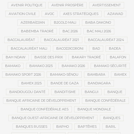
AVENIR POLITIQUE
AVENIR PROSPÈRE
AVERTISSEMENT
AVIATION CIVILE
AVOC
AXES STRATÉGIQUES
AZAWAD
AZERBAÏDJAN
B2GOLD MALI
BABA DAKONO
BABEMBA TRAORÉ
BAC 2026
BAC MALI 2026
BACCALAURÉAT
BACCALAURÉAT 2021
BACCALAURÉAT 2024
BACCALAURÉAT MALI
BACODJICORONI
BAD
BADEA
BAH NDAW
BAISSE DES PRIX
BAKARY TRAORÉ
BALAFON
BAMAKO
BAMAKO 2025
BAMAKO 2026
BAMAKO SÉCURITÉ
BAMAKO SPORT 2026
BAMAKO-SÉNOU
BAMBARA
BAMEX
BAMEX 2025
BANDE DE GAZA
BANDIAGARA
BANDIOUGOU DANTÉ
BANDITISME
BANGUI
BANQUE
BANQUE AFRICAINE DE DÉVELOPPEMENT
BANQUE CONFÉDÉRALE
BANQUE CONFÉDÉRALE AES
BANQUE MONDIALE
BANQUE OUEST-AFRICAINE DE DÉVELOPPEMENT
BANQUES
BANQUES RUSSES
BAPHO
BAPTÊMES
BARIL