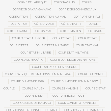
CORNE DE L’AFRIQUE
CORONAVIRUS
CORPS
CORRIDOR DAKAR-BAMAKO
CORRIDORS COMMERCIAUX
CORRUPTION
CORRUPTION AU MALI
CORRUPTION MALI
COSTA RICA
CÔTE D’IVOIRE
CÔTE D'IVOIRE
COTON
COTON GRAINE
COTON MALI
COTON MALIEN
COTONOU
COUP D'ETAT AU NIGER
COUP D’ÉTAT
COUP D'ETAT
COUP D'ÉTAT
COUP D'ETAT MILITAIRE
COUP ETAT MALI
COUP ETAT MILITAIRE
COUP ÉTAT MILITAIRE
COUPE ASSIMI GOÏTA
COUPE D'AFRIQUE DES NATIONS
COUPE D’AFRIQUE DES NATIONS
COUPE D’AFRIQUE DES NATIONS FÉMININE 2026
COUPE DU MONDE
COUPE DU MONDE 2026
COUPE DU MONDE FÉMININE 2027
COUPLE
COUPLE MALIEN
COUPLES MALIENS
COUPS D’ÉTAT
COUPS D'ETAT
COUPURE ÉLECTRIQUE
COUR ASSISES DE BAMAKO
COUR CONSTITUTIONNELLE
COUR CONSTITUTIONNELLE DU MALI
COUR D’APPEL DE BAMAKO