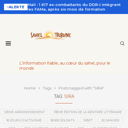
Mali : 1 617 ex-combattants du DDR-I intègrent
ALERTE
les FAMa, après six mois de formation
L'information fiable, au cœur du sahel, pour le
monde
Home
Tags
Posts tagged with "SIRA"
TAG:
SIRA
12ÈME ARRONDISSEMENT
13ÈME ÉDITION DE LA RENTRÉE LITTÉRAIRE
16 JOURS D'ACTIVISME
18 000 SOLDATS
1XBET
20 JANVIER