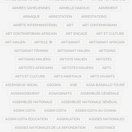
ARMÉES SAHÉLIENNES
ARMELLE DAKOUO
ARMEMENT
ARNAQUE
ARRESTATION
ARRESTATIONS
ARRÊTÉ INTERMINISTÉRIEL
ART
ART CONTEMPORAIN
ART CONTEMPORAIN AFRICAIN
ART ENGAGÉ
ART ET CULTURE
ART MALIEN
ARTICLE 39
ARTISANAT
ARTISANAT AFRICAIN
ARTISANAT FÉMININ
ARTISANAT MALIEN
ARTISANS
ARTISANS MALIENS
ARTISTE MALIEN
ARTISTES
ARTISTES AFRICAINS
ARTISTES MALIENS
ARTS
ARTS ET CULTURE
ARTS MARTIAUX
ARTS VIVANTS
ASCENSEUR SOCIAL
ASCOMA
ASIE
ASSA BADIALLO TOURÉ
ASSAINISSEMENT
ASSASSINATS
ASSEMBLÉE GÉNÉRALE
ASSEMBLÉE NATIONALE
ASSEMBLÉE NATIONALE SÉNÉGAL
ASSIMI GOITA
ASSIMI GOÏTA
ASSIMI GOITA AU GHANA
ASSIMI GOÏTA ÉDUCATION
ASSIMILATION
ASSISES NATIONALES
ASSISES NATIONALES DE LA REFONDATION
ASSISTANCE