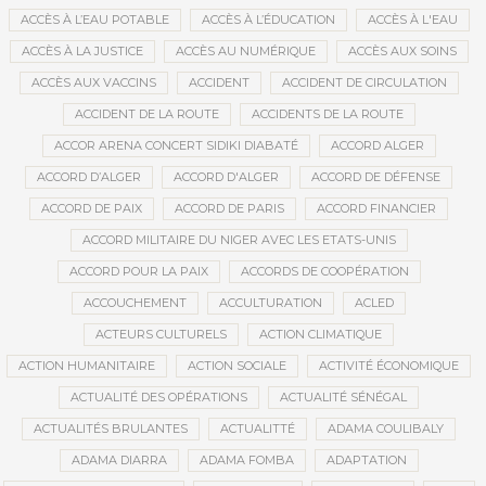
ACCÈS À L’EAU POTABLE
ACCÈS À L’ÉDUCATION
ACCÈS À L'EAU
ACCÈS À LA JUSTICE
ACCÈS AU NUMÉRIQUE
ACCÈS AUX SOINS
ACCÈS AUX VACCINS
ACCIDENT
ACCIDENT DE CIRCULATION
ACCIDENT DE LA ROUTE
ACCIDENTS DE LA ROUTE
ACCOR ARENA CONCERT SIDIKI DIABATÉ
ACCORD ALGER
ACCORD D’ALGER
ACCORD D'ALGER
ACCORD DE DÉFENSE
ACCORD DE PAIX
ACCORD DE PARIS
ACCORD FINANCIER
ACCORD MILITAIRE DU NIGER AVEC LES ETATS-UNIS
ACCORD POUR LA PAIX
ACCORDS DE COOPÉRATION
ACCOUCHEMENT
ACCULTURATION
ACLED
ACTEURS CULTURELS
ACTION CLIMATIQUE
ACTION HUMANITAIRE
ACTION SOCIALE
ACTIVITÉ ÉCONOMIQUE
ACTUALITÉ DES OPÉRATIONS
ACTUALITÉ SÉNÉGAL
ACTUALITÉS BRULANTES
ACTUALITTÉ
ADAMA COULIBALY
ADAMA DIARRA
ADAMA FOMBA
ADAPTATION