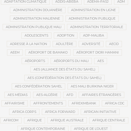
ADAPTATION CLIMATIQUE
ADDIS-ABEBA
ADEMA-PASJ
ADM
ADMINISTRATION DOUANIÈRE
ADMINISTRATION EN LIGNE
ADMINISTRATION MALIENNE
ADMINISTRATION PUBLIQUE
ADMINISTRATION PUBLIQUE MALI
ADMINISTRATION TERRITORIALE
ADOLESCENTS
ADOPTION
ADP-MALIBA
ADRESSE À LA NATION
ADULTÈRE
ADVERSITÉ
AECID
AEEM
AÉROPORT DE BAMAKO
AÉROPORT DIORI HAMANI
AÉROPORTS
AÉROPORTS DU MALI
AES
AES (ALLIANCE DES ÉTATS DU SAHEL)
AES (CONFÉDÉRATION DES ÉTATS DU SAHEL)
AES CONFÉDÉRATION SAHEL
AES MALI BURKINA NIGER
AES MÉDIAS
AES-ALGÉRIE
AFD
AFFAIRES ÉTRANGÈRES
AFFAIRISME
AFFRONTEMENTS
AFREXIMBANK
AFRICA CDC
AFRICA CORPS
AFRICA FORWARD
AFRICAN INITIATIVE
AFRICOM
AFRIQUE
AFRIQUE AUSTRALE
AFRIQUE CENTRALE
AFRIQUE CONTEMPORAINE
AFRIQUE DE L’OUEST