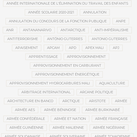
ANNÉE INTERNATIONALE DE L'ÉLIMINATION DU TRAVAIL DES ENFANTS
ANNÉE SCOLAIRE 2020-2021
ANNULATION
ANNULATION DU CONCOURS DE LA FONCTION PUBLIQUE
ANPE
ANR
ANTANANARIVO
ANTARCTIQUE
ANTI-IMPÉRIALISME
ANTITERRORISME
ANTÓNIO GUTERRES
ANTONIO GUTERRES
APAISEMENT
APCAM
APD
APEX MALI
APJ
APPRENTISSAGE
APPROVISIONNEMENT
APPROVISIONNEMENT EN CARBURANT
APPROVISIONNEMENT ÉNERGÉTIQUE
APPROVISIONNEMENT HYDROCARBURES MALI
AQUACULTURE
ARBITRAGE INTERNATIONAL
ARCANE POLITIQUE
ARCHITECTURE EN BANCO
ARCTIQUE
ARISTOTE
ARMÉE
ARMÉE AES
ARMÉE BÉNINOISE
ARMÉE BURKINABÉ
ARMÉE CONFÉDÉRALE
ARMÉE ET NATION
ARMÉE FRANÇAISE
ARMÉE GUINÉENNE
ARMÉE MALIENNE
ARMÉE NIGÉRIANE
ARMÉE SOUDANAISE
ARMÉE SOUVERAINE
ARMÉE TCHADIENNE