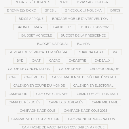
BOURSES ÉTUDIANTS
BOZO
BRASSAGE CULTUREL
BRÉMA ELY DICKO
BRÉSIL
BRICE OLIGUI NGUEMA
BRICS
BRICS AFRIQUE
BRIGADE MOBILE D’INTERVENTION
BRUNO LE MAIRE
BRUXELLES
BUDGET 2027-2029
BUDGET AGRICOLE
BUDGET DE LA PRÉSIDENCE
BUDGET NATIONAL
BUMDA
BUREAU DU VÉRIFICATEUR GÉNÉRAL
BURKINA FASO
BVG
BYD
CAAT
CACAO
CADASTRE
CADEAUX
CADRE DE CONCERTATION
CADRE DE VIE
CADRE JURIDIQUE
CAF
CAFÉ PHILO
CAISSE MALIENNE DE SÉCURITÉ SOCIALE
CALENDRIER COUPE DU MONDE
CALENDRIER ÉLECTORAL
CAMEROUN
CAMIONS-CITERNES
CAMP COMPÉTITION MALI
CAMP DE RÉFUGIÉS
CAMP DES DÉPLACÉS
CAMP MILITAIRE
CAMPAGNE AGRICOLE
CAMPAGNE AGRICOLE 2025
CAMPAGNE DE DISTRIBUTION
CAMPAGNE DE VACCINATION
CAMPAGNE DE VACCINATION COVID-19 EN AFRIQUE