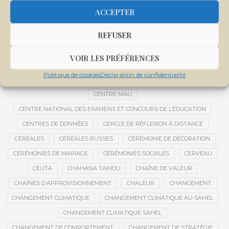
CEMAPI
CEN-SNESUP
CENOU
CENSURE
ACCEPTER
CENTRAFRIQUE
CENTRALE SOLAIRE
REFUSER
CENTRALE SOLAIRE DE SANANKOROBA
CENTRALES SOLAIRES
CENTRE D'INTELLIGENCE ARTIFICIELLE
VOIR LES PRÉFÉRENCES
CENTRE DE SANTÉ COMMUNAUTAIRE
CENTRE DU MALI
Politique de cookies
Déclaration de confidentialité
CENTRE INTERNATIONAL DE CONFÉRENCES DE BAMAKO
CENTRE MALI
CENTRE NATIONAL DES EXAMENS ET CONCOURS DE L’ÉDUCATION
CENTRES DE DONNÉES
CERCLE DE RÉFLEXION À DISTANCE
CÉRÉALES
CÉRÉALES RUSSES
CÉRÉMONIE DE DÉCORATION
CÉRÉMONIES DE MARIAGE
CÉRÉMONIES SOCIALES
CERVEAU
CEUTA
CHAHANA TAKIOU
CHAÎNE DE VALEUR
CHAÎNES D’APPROVISIONNEMENT
CHALEUR
CHANGEMENT
CHANGEMENT CLIMATIQUE
CHANGEMENT CLIMATIQUE AU SAHEL
CHANGEMENT CLIMATIQUE SAHEL
CHANGEMENT DE COMPORTEMENT
CHANGEMENT DE STRATÉGIE