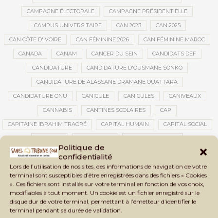
CAMPAGNE ÉLECTORALE
CAMPAGNE PRÉSIDENTIELLE
CAMPUS UNIVERSITAIRE
CAN 2023
CAN 2025
CAN CÔTE D'IVOIRE
CAN FÉMININE 2026
CAN FÉMININE MAROC
CANADA
CANAM
CANCER DU SEIN
CANDIDATS DEF
CANDIDATURE
CANDIDATURE D'OUSMANE SONKO
CANDIDATURE DE ALASSANE DRAMANE OUATTARA
CANDIDATURE ONU
CANICULE
CANICULES
CANIVEAUX
CANNABIS
CANTINES SCOLAIRES
CAP
CAPITAINE IBRAHIM TRAORÉ
CAPITAL HUMAIN
CAPITAL SOCIAL
CAPITOLE
CARBURANT
CARBURANT MALI
Politique de
CARTE D’IDENTITÉ BIOMÉTRIQUE
CARTE NINA
CARTONS ROUGES
confidentialité
Lors de l’utilisation de nos sites, des informations de navigation de votre
CASABLANCA
CATASTROPHE
CATASTROPHE NATURELLE
terminal sont susceptibles d’être enregistrées dans des fichiers « Cookies
CATASTROPHES CLIMATIQUES
CATASTROPHES NATURELLES
». Ces fichiers sont installés sur votre terminal en fonction de vos choix,
modifiables à tout moment. Un cookie est un fichier enregistré sur le
CAUTION 10 000 DOLLARS
CAUTION DE VISA
CDAT
CECOGEC
disque dur de votre terminal, permettant à l’émetteur d’identifier le
CEDEAO
CÉDÉAO
CEI
CÉLÉBRATION NATIONALE
CEMAC
terminal pendant sa durée de validation.