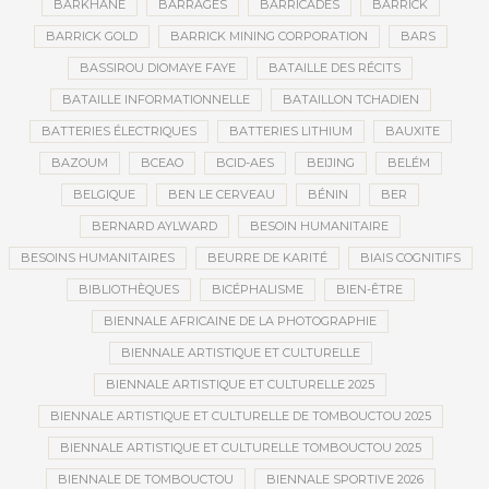
BARKHANE
BARRAGES
BARRICADES
BARRICK
BARRICK GOLD
BARRICK MINING CORPORATION
BARS
BASSIROU DIOMAYE FAYE
BATAILLE DES RÉCITS
BATAILLE INFORMATIONNELLE
BATAILLON TCHADIEN
BATTERIES ÉLECTRIQUES
BATTERIES LITHIUM
BAUXITE
BAZOUM
BCEAO
BCID-AES
BEIJING
BELÉM
BELGIQUE
BEN LE CERVEAU
BÉNIN
BER
BERNARD AYLWARD
BESOIN HUMANITAIRE
BESOINS HUMANITAIRES
BEURRE DE KARITÉ
BIAIS COGNITIFS
BIBLIOTHÈQUES
BICÉPHALISME
BIEN-ÊTRE
BIENNALE AFRICAINE DE LA PHOTOGRAPHIE
BIENNALE ARTISTIQUE ET CULTURELLE
BIENNALE ARTISTIQUE ET CULTURELLE 2025
BIENNALE ARTISTIQUE ET CULTURELLE DE TOMBOUCTOU 2025
BIENNALE ARTISTIQUE ET CULTURELLE TOMBOUCTOU 2025
BIENNALE DE TOMBOUCTOU
BIENNALE SPORTIVE 2026