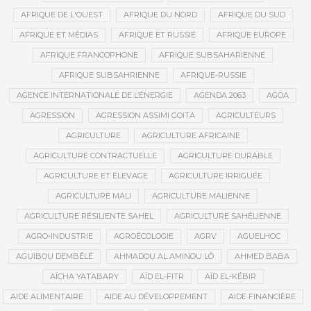
AFRIQUE DE L'OUEST
AFRIQUE DU NORD
AFRIQUE DU SUD
AFRIQUE ET MÉDIAS
AFRIQUE ET RUSSIE
AFRIQUE EUROPE
AFRIQUE FRANCOPHONE
AFRIQUE SUBSAHARIENNE
AFRIQUE SUBSAHRIENNE
AFRIQUE-RUSSIE
AGENCE INTERNATIONALE DE L’ÉNERGIE
AGENDA 2063
AGOA
AGRESSION
AGRESSION ASSIMI GOITA
AGRICULTEURS
AGRICULTURE
AGRICULTURE AFRICAINE
AGRICULTURE CONTRACTUELLE
AGRICULTURE DURABLE
AGRICULTURE ET ÉLEVAGE
AGRICULTURE IRRIGUÉE
AGRICULTURE MALI
AGRICULTURE MALIENNE
AGRICULTURE RÉSILIENTE SAHEL
AGRICULTURE SAHÉLIENNE
AGRO-INDUSTRIE
AGROÉCOLOGIE
AGRV
AGUELHOC
AGUIBOU DEMBÉLÉ
AHMADOU AL AMINOU LÔ
AHMED BABA
AÏCHA YATABARY
AÏD EL-FITR
AÏD EL-KÉBIR
AIDE ALIMENTAIRE
AIDE AU DÉVELOPPEMENT
AIDE FINANCIÈRE