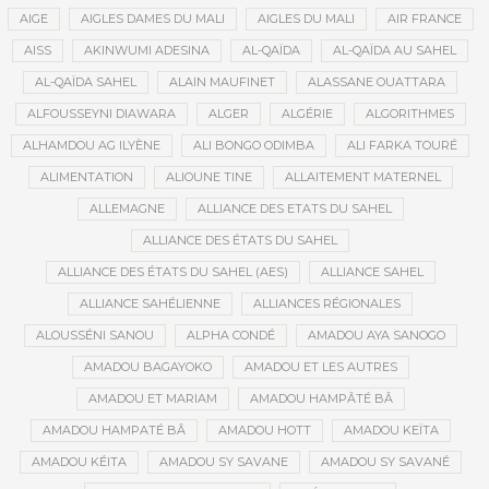
AIGE
AIGLES DAMES DU MALI
AIGLES DU MALI
AIR FRANCE
AISS
AKINWUMI ADESINA
AL-QAÏDA
AL-QAÏDA AU SAHEL
AL-QAÏDA SAHEL
ALAIN MAUFINET
ALASSANE OUATTARA
ALFOUSSEYNI DIAWARA
ALGER
ALGÉRIE
ALGORITHMES
ALHAMDOU AG ILYÈNE
ALI BONGO ODIMBA
ALI FARKA TOURÉ
ALIMENTATION
ALIOUNE TINE
ALLAITEMENT MATERNEL
ALLEMAGNE
ALLIANCE DES ETATS DU SAHEL
ALLIANCE DES ÉTATS DU SAHEL
ALLIANCE DES ÉTATS DU SAHEL (AES)
ALLIANCE SAHEL
ALLIANCE SAHÉLIENNE
ALLIANCES RÉGIONALES
ALOUSSÉNI SANOU
ALPHA CONDÉ
AMADOU AYA SANOGO
AMADOU BAGAYOKO
AMADOU ET LES AUTRES
AMADOU ET MARIAM
AMADOU HAMPÂTÉ BÂ
AMADOU HAMPATÉ BÂ
AMADOU HOTT
AMADOU KEÏTA
AMADOU KÉITA
AMADOU SY SAVANE
AMADOU SY SAVANÉ