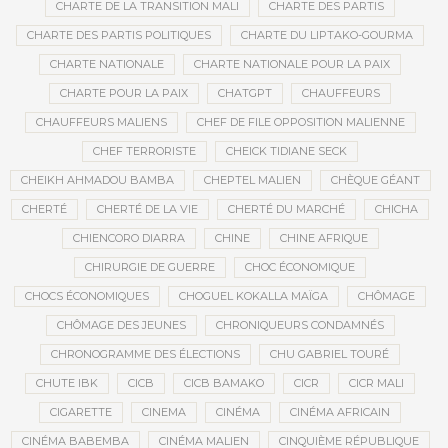
CHARTE DE LA TRANSITION MALI
CHARTE DES PARTIS
CHARTE DES PARTIS POLITIQUES
CHARTE DU LIPTAKO-GOURMA
CHARTE NATIONALE
CHARTE NATIONALE POUR LA PAIX
CHARTE POUR LA PAIX
CHATGPT
CHAUFFEURS
CHAUFFEURS MALIENS
CHEF DE FILE OPPOSITION MALIENNE
CHEF TERRORISTE
CHEICK TIDIANE SECK
CHEIKH AHMADOU BAMBA
CHEPTEL MALIEN
CHÈQUE GÉANT
CHERTÉ
CHERTÉ DE LA VIE
CHERTÉ DU MARCHÉ
CHICHA
CHIENCORO DIARRA
CHINE
CHINE AFRIQUE
CHIRURGIE DE GUERRE
CHOC ÉCONOMIQUE
CHOCS ÉCONOMIQUES
CHOGUEL KOKALLA MAÏGA
CHÔMAGE
CHÔMAGE DES JEUNES
CHRONIQUEURS CONDAMNÉS
CHRONOGRAMME DES ÉLECTIONS
CHU GABRIEL TOURÉ
CHUTE IBK
CICB
CICB BAMAKO
CICR
CICR MALI
CIGARETTE
CINEMA
CINÉMA
CINÉMA AFRICAIN
CINÉMA BABEMBA
CINÉMA MALIEN
CINQUIÈME RÉPUBLIQUE