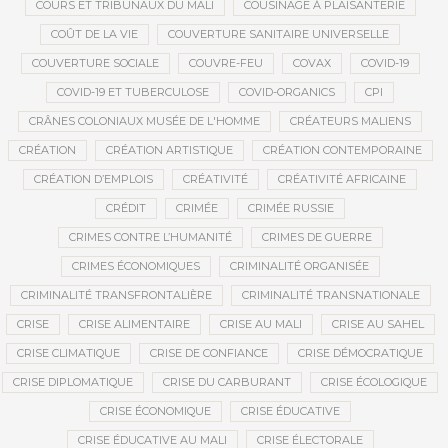
COURS ET TRIBUNAUX DU MALI
COUSINAGE À PLAISANTERIE
COÛT DE LA VIE
COUVERTURE SANITAIRE UNIVERSELLE
COUVERTURE SOCIALE
COUVRE-FEU
COVAX
COVID-19
COVID-19 ET TUBERCULOSE
COVID-ORGANICS
CPI
CRÂNES COLONIAUX MUSÉE DE L'HOMME
CRÉATEURS MALIENS
CRÉATION
CRÉATION ARTISTIQUE
CRÉATION CONTEMPORAINE
CRÉATION D’EMPLOIS
CRÉATIVITÉ
CRÉATIVITÉ AFRICAINE
CRÉDIT
CRIMÉE
CRIMÉE RUSSIE
CRIMES CONTRE L’HUMANITÉ
CRIMES DE GUERRE
CRIMES ÉCONOMIQUES
CRIMINALITÉ ORGANISÉE
CRIMINALITÉ TRANSFRONTALIÈRE
CRIMINALITÉ TRANSNATIONALE
CRISE
CRISE ALIMENTAIRE
CRISE AU MALI
CRISE AU SAHEL
CRISE CLIMATIQUE
CRISE DE CONFIANCE
CRISE DÉMOCRATIQUE
CRISE DIPLOMATIQUE
CRISE DU CARBURANT
CRISE ÉCOLOGIQUE
CRISE ÉCONOMIQUE
CRISE ÉDUCATIVE
CRISE ÉDUCATIVE AU MALI
CRISE ÉLECTORALE