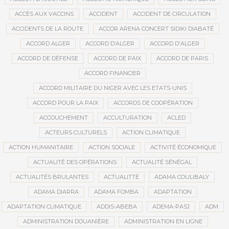
ACCÈS AUX VACCINS
ACCIDENT
ACCIDENT DE CIRCULATION
ACCIDENTS DE LA ROUTE
ACCOR ARENA CONCERT SIDIKI DIABATÉ
ACCORD ALGER
ACCORD D’ALGER
ACCORD D'ALGER
ACCORD DE DÉFENSE
ACCORD DE PAIX
ACCORD DE PARIS
ACCORD FINANCIER
ACCORD MILITAIRE DU NIGER AVEC LES ETATS-UNIS
ACCORD POUR LA PAIX
ACCORDS DE COOPÉRATION
ACCOUCHEMENT
ACCULTURATION
ACLED
ACTEURS CULTURELS
ACTION CLIMATIQUE
ACTION HUMANITAIRE
ACTION SOCIALE
ACTIVITÉ ÉCONOMIQUE
ACTUALITÉ DES OPÉRATIONS
ACTUALITÉ SÉNÉGAL
ACTUALITÉS BRULANTES
ACTUALITTÉ
ADAMA COULIBALY
ADAMA DIARRA
ADAMA FOMBA
ADAPTATION
ADAPTATION CLIMATIQUE
ADDIS-ABEBA
ADEMA-PASJ
ADM
ADMINISTRATION DOUANIÈRE
ADMINISTRATION EN LIGNE