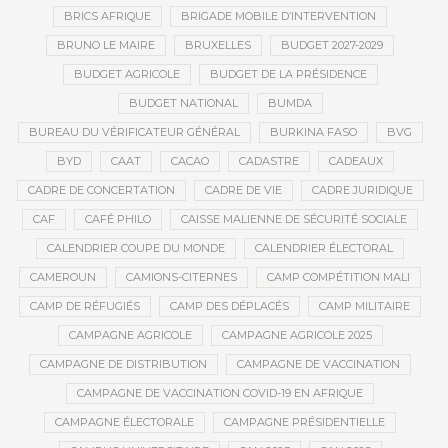
BRICS AFRIQUE
BRIGADE MOBILE D’INTERVENTION
BRUNO LE MAIRE
BRUXELLES
BUDGET 2027-2029
BUDGET AGRICOLE
BUDGET DE LA PRÉSIDENCE
BUDGET NATIONAL
BUMDA
BUREAU DU VÉRIFICATEUR GÉNÉRAL
BURKINA FASO
BVG
BYD
CAAT
CACAO
CADASTRE
CADEAUX
CADRE DE CONCERTATION
CADRE DE VIE
CADRE JURIDIQUE
CAF
CAFÉ PHILO
CAISSE MALIENNE DE SÉCURITÉ SOCIALE
CALENDRIER COUPE DU MONDE
CALENDRIER ÉLECTORAL
CAMEROUN
CAMIONS-CITERNES
CAMP COMPÉTITION MALI
CAMP DE RÉFUGIÉS
CAMP DES DÉPLACÉS
CAMP MILITAIRE
CAMPAGNE AGRICOLE
CAMPAGNE AGRICOLE 2025
CAMPAGNE DE DISTRIBUTION
CAMPAGNE DE VACCINATION
CAMPAGNE DE VACCINATION COVID-19 EN AFRIQUE
CAMPAGNE ÉLECTORALE
CAMPAGNE PRÉSIDENTIELLE