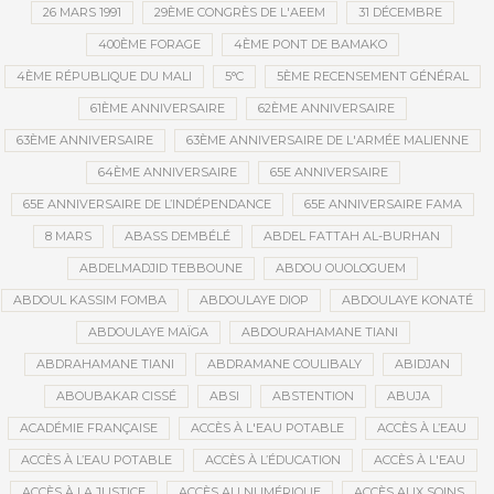
26 MARS 1991
29ÈME CONGRÈS DE L'AEEM
31 DÉCEMBRE
400ÈME FORAGE
4ÈME PONT DE BAMAKO
4ÈME RÉPUBLIQUE DU MALI
5°C
5ÈME RECENSEMENT GÉNÉRAL
61ÈME ANNIVERSAIRE
62ÈME ANNIVERSAIRE
63ÈME ANNIVERSAIRE
63ÈME ANNIVERSAIRE DE L'ARMÉE MALIENNE
64ÈME ANNIVERSAIRE
65E ANNIVERSAIRE
65E ANNIVERSAIRE DE L’INDÉPENDANCE
65E ANNIVERSAIRE FAMA
8 MARS
ABASS DEMBÉLÉ
ABDEL FATTAH AL-BURHAN
ABDELMADJID TEBBOUNE
ABDOU OUOLOGUEM
ABDOUL KASSIM FOMBA
ABDOULAYE DIOP
ABDOULAYE KONATÉ
ABDOULAYE MAÏGA
ABDOURAHAMANE TIANI
ABDRAHAMANE TIANI
ABDRAMANE COULIBALY
ABIDJAN
ABOUBAKAR CISSÉ
ABSI
ABSTENTION
ABUJA
ACADÉMIE FRANÇAISE
ACCÈS À L'EAU POTABLE
ACCÈS À L’EAU
ACCÈS À L’EAU POTABLE
ACCÈS À L’ÉDUCATION
ACCÈS À L'EAU
ACCÈS À LA JUSTICE
ACCÈS AU NUMÉRIQUE
ACCÈS AUX SOINS