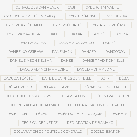
CURAGE DES CANIVEAUX
CVJR
CYBERCRIMINALITÉ
CYBERCRIMINALITÉ EN AFRIQUE
CYBERDÉFENSE
CYBERESPACE
CYBERHARCÈLEMENT
CYBERSÉCURITÉ
CYBERSÉCURITÉ MALI
CYRIL RAMAPHOSA
DAECH
DAKAR
DAMBÉ
DAMIBA
DAMIBA AU MALI
DANA AMBASSAGOU
DANBÉ
DANBÉ KOLOSIBAW
DANEMARK
DANGER
DANGORONI
DANIEL SIMÉON KÉLÉMA
DANSE
DANSE TRADITIONNELLE
DAOUD ALY MOHAMMEDINE
DAOUD MOHAMEDINE
DAOUDA TÉKÉTÉ
DATE DE LA PRÉSIDENTIELLE
DDR-I
DÉBAT
DÉBAT PUBLIC
DÉBROUILLARDISE
DÉCADENCE CULTURELLE
DÉCADENCE DES VALEURS
DÉCAPITATION
DÉCENTRALISATION
DÉCENTRALISATION AU MALI
DÉCENTRALISATION CULTURELLE
DÉCEPTION
DÉCÈS
DÉCÈS DU PAPE FRANÇOIS
DÉCHETS
DÉCISION DE JUSTICE
DÉCLARATION DE BAMAKO
DÉCLARATION DE POLITIQUE GÉNÉRALE
DÉCOLONISATION