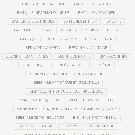
BASSIROU DIOMAYE FAYE
BATAILLE DES RÉCITS
BATAILLE INFORMATIONNELLE
BATAILLON TCHADIEN
BATTERIES ÉLECTRIQUES
BATTERIES LITHIUM
BAUXITE
BAZOUM
BCEAO
BCID-AES
BEIJING
BELÉM
BELGIQUE
BEN LE CERVEAU
BÉNIN
BER
BERNARD AYLWARD
BESOIN HUMANITAIRE
BESOINS HUMANITAIRES
BEURRE DE KARITÉ
BIAIS COGNITIFS
BIBLIOTHÈQUES
BICÉPHALISME
BIEN-ÊTRE
BIENNALE AFRICAINE DE LA PHOTOGRAPHIE
BIENNALE ARTISTIQUE ET CULTURELLE
BIENNALE ARTISTIQUE ET CULTURELLE 2025
BIENNALE ARTISTIQUE ET CULTURELLE DE TOMBOUCTOU 2025
BIENNALE ARTISTIQUE ET CULTURELLE TOMBOUCTOU 2025
BIENNALE DE TOMBOUCTOU
BIENNALE SPORTIVE MALI
BIG DATA
BILAN
BILAN 2024
BILAN ANNUEL