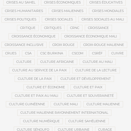
CRISES AU SAHEL
CRISES ÉCONOMIQUES
CRISES ÉDUCATIVES
CRISES HUMANITAIRES
CRISES MALIENNES
CRISES MONDIALES
CRISES POLITIQUES
CRISES SOCIALES
CRISES SOCIALES AU MALI
CRITIQUE
CRITIQUES
CRNC
CROISSANCE
CROISSANCE ÉCONOMIQUE
CROISSANCE ÉCONOMIQUE MALI
CROISSANCE INCLUSIVE
CROIX ROUGE
CROIX-ROUGE MALIENNE
CRUES
CSA
CSC BURKINA
CSCOM
CSRÉF
CUIVRE
CULTURE
CULTURE AFRICAINE
CULTURE AU MALI
CULTURE AU SERVICE DE LA PAIX
CULTURE DE LA LECTURE
CULTURE DE LA PAIX
CULTURE ET DÉVELOPPEMENT
CULTURE ET ÉCONOMIE
CULTURE ET PAIX
CULTURE ET PAIX AU MALI
CULTURE ET SOUVERAINETÉ
CULTURE GUINÉENNE
CULTURE MALI
CULTURE MALIENNE
CULTURE MALIENNE RAYONNEMENT INTERNATIONAL
CULTURE NUMÉRIQUE
CULTURE SAHÉLIENNE
CULTURE SÉNOUFO
CULTURE URBAINE
CURAGE