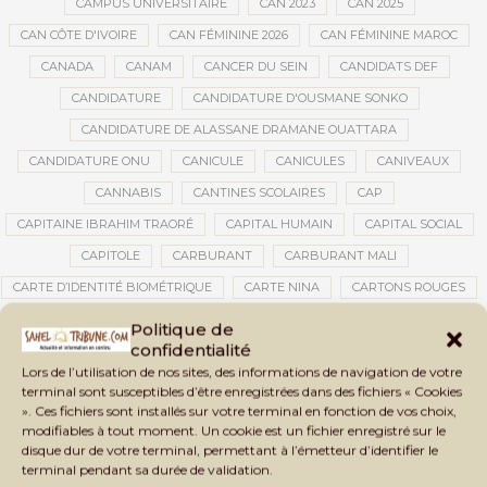
CAMPUS UNIVERSITAIRE
CAN 2023
CAN 2025
CAN CÔTE D'IVOIRE
CAN FÉMININE 2026
CAN FÉMININE MAROC
CANADA
CANAM
CANCER DU SEIN
CANDIDATS DEF
CANDIDATURE
CANDIDATURE D'OUSMANE SONKO
CANDIDATURE DE ALASSANE DRAMANE OUATTARA
CANDIDATURE ONU
CANICULE
CANICULES
CANIVEAUX
CANNABIS
CANTINES SCOLAIRES
CAP
CAPITAINE IBRAHIM TRAORÉ
CAPITAL HUMAIN
CAPITAL SOCIAL
CAPITOLE
CARBURANT
CARBURANT MALI
CARTE D’IDENTITÉ BIOMÉTRIQUE
CARTE NINA
CARTONS ROUGES
CASABLANCA
CATASTROPHE
CATASTROPHE NATURELLE
Politique de
confidentialité
CATASTROPHES CLIMATIQUES
CATASTROPHES NATURELLES
Lors de l’utilisation de nos sites, des informations de navigation de votre
CAUTION 10 000 DOLLARS
CAUTION DE VISA
CDAT
CECOGEC
terminal sont susceptibles d’être enregistrées dans des fichiers « Cookies
». Ces fichiers sont installés sur votre terminal en fonction de vos choix,
CÉDÉAO
CEDEAO
CEI
CÉLÉBRATION NATIONALE
CEMAC
modifiables à tout moment. Un cookie est un fichier enregistré sur le
CEMAPI
CEN-SNESUP
CENOU
CENSURE
disque dur de votre terminal, permettant à l’émetteur d’identifier le
terminal pendant sa durée de validation.
CENTRAFRIQUE
CENTRALE SOLAIRE