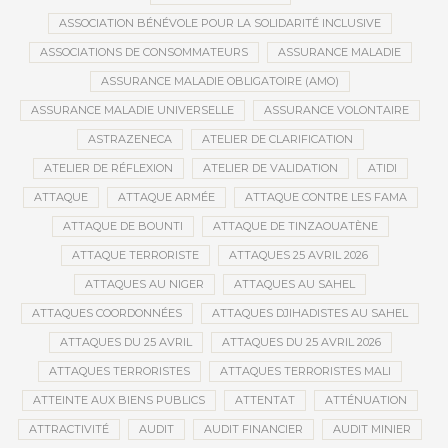
ASSOCIATION BÉNÉVOLE POUR LA SOLIDARITÉ INCLUSIVE
ASSOCIATIONS DE CONSOMMATEURS
ASSURANCE MALADIE
ASSURANCE MALADIE OBLIGATOIRE (AMO)
ASSURANCE MALADIE UNIVERSELLE
ASSURANCE VOLONTAIRE
ASTRAZENECA
ATELIER DE CLARIFICATION
ATELIER DE RÉFLEXION
ATELIER DE VALIDATION
ATIDI
ATTAQUE
ATTAQUE ARMÉE
ATTAQUE CONTRE LES FAMA
ATTAQUE DE BOUNTI
ATTAQUE DE TINZAOUATÈNE
ATTAQUE TERRORISTE
ATTAQUES 25 AVRIL 2026
ATTAQUES AU NIGER
ATTAQUES AU SAHEL
ATTAQUES COORDONNÉES
ATTAQUES DJIHADISTES AU SAHEL
ATTAQUES DU 25 AVRIL
ATTAQUES DU 25 AVRIL 2026
ATTAQUES TERRORISTES
ATTAQUES TERRORISTES MALI
ATTEINTE AUX BIENS PUBLICS
ATTENTAT
ATTÉNUATION
ATTRACTIVITÉ
AUDIT
AUDIT FINANCIER
AUDIT MINIER