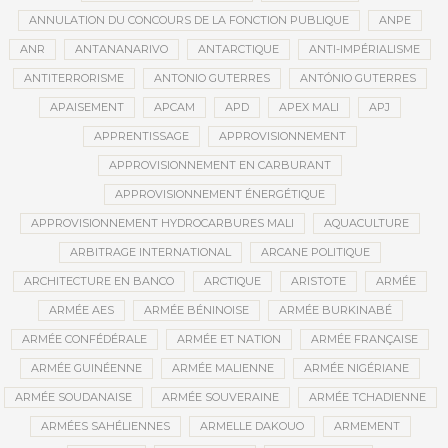
ANNULATION DU CONCOURS DE LA FONCTION PUBLIQUE
ANPE
ANR
ANTANANARIVO
ANTARCTIQUE
ANTI-IMPÉRIALISME
ANTITERRORISME
ANTONIO GUTERRES
ANTÓNIO GUTERRES
APAISEMENT
APCAM
APD
APEX MALI
APJ
APPRENTISSAGE
APPROVISIONNEMENT
APPROVISIONNEMENT EN CARBURANT
APPROVISIONNEMENT ÉNERGÉTIQUE
APPROVISIONNEMENT HYDROCARBURES MALI
AQUACULTURE
ARBITRAGE INTERNATIONAL
ARCANE POLITIQUE
ARCHITECTURE EN BANCO
ARCTIQUE
ARISTOTE
ARMÉE
ARMÉE AES
ARMÉE BÉNINOISE
ARMÉE BURKINABÉ
ARMÉE CONFÉDÉRALE
ARMÉE ET NATION
ARMÉE FRANÇAISE
ARMÉE GUINÉENNE
ARMÉE MALIENNE
ARMÉE NIGÉRIANE
ARMÉE SOUDANAISE
ARMÉE SOUVERAINE
ARMÉE TCHADIENNE
ARMÉES SAHÉLIENNES
ARMELLE DAKOUO
ARMEMENT