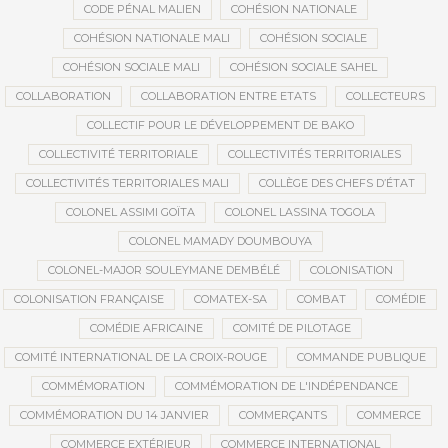
CODE PÉNAL MALIEN
COHÉSION NATIONALE
COHÉSION NATIONALE MALI
COHÉSION SOCIALE
COHÉSION SOCIALE MALI
COHÉSION SOCIALE SAHEL
COLLABORATION
COLLABORATION ENTRE ETATS
COLLECTEURS
COLLECTIF POUR LE DÉVELOPPEMENT DE BAKO
COLLECTIVITÉ TERRITORIALE
COLLECTIVITÉS TERRITORIALES
COLLECTIVITÉS TERRITORIALES MALI
COLLÈGE DES CHEFS D’ÉTAT
COLONEL ASSIMI GOÏTA
COLONEL LASSINA TOGOLA
COLONEL MAMADY DOUMBOUYA
COLONEL-MAJOR SOULEYMANE DEMBÉLÉ
COLONISATION
COLONISATION FRANÇAISE
COMATEX-SA
COMBAT
COMÉDIE
COMÉDIE AFRICAINE
COMITÉ DE PILOTAGE
COMITÉ INTERNATIONAL DE LA CROIX-ROUGE
COMMANDE PUBLIQUE
COMMÉMORATION
COMMÉMORATION DE L'INDÉPENDANCE
COMMÉMORATION DU 14 JANVIER
COMMERÇANTS
COMMERCE
COMMERCE EXTÉRIEUR
COMMERCE INTERNATIONAL