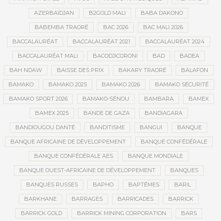
AZERBAÏDJAN
B2GOLD MALI
BABA DAKONO
BABEMBA TRAORÉ
BAC 2026
BAC MALI 2026
BACCALAURÉAT
BACCALAURÉAT 2021
BACCALAURÉAT 2024
BACCALAURÉAT MALI
BACODJICORONI
BAD
BADEA
BAH NDAW
BAISSE DES PRIX
BAKARY TRAORÉ
BALAFON
BAMAKO
BAMAKO 2025
BAMAKO 2026
BAMAKO SÉCURITÉ
BAMAKO SPORT 2026
BAMAKO-SÉNOU
BAMBARA
BAMEX
BAMEX 2025
BANDE DE GAZA
BANDIAGARA
BANDIOUGOU DANTÉ
BANDITISME
BANGUI
BANQUE
BANQUE AFRICAINE DE DÉVELOPPEMENT
BANQUE CONFÉDÉRALE
BANQUE CONFÉDÉRALE AES
BANQUE MONDIALE
BANQUE OUEST-AFRICAINE DE DÉVELOPPEMENT
BANQUES
BANQUES RUSSES
BAPHO
BAPTÊMES
BARIL
BARKHANE
BARRAGES
BARRICADES
BARRICK
BARRICK GOLD
BARRICK MINING CORPORATION
BARS