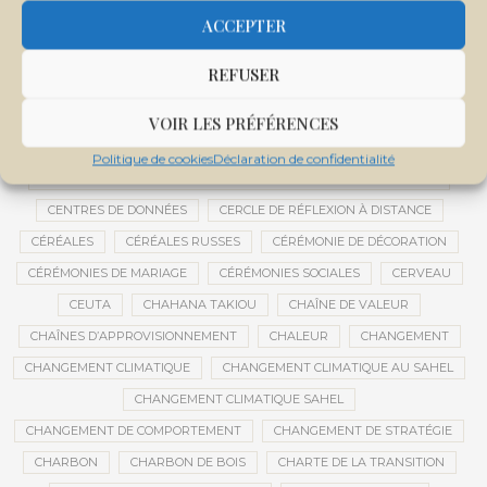
CENTRALE SOLAIRE DE SANANKOROBA
CENTRALES SOLAIRES
ACCEPTER
CENTRE D'INTELLIGENCE ARTIFICIELLE
REFUSER
CENTRE DE SANTÉ COMMUNAUTAIRE
CENTRE DU MALI
CENTRE INTERNATIONAL DE CONFÉRENCES DE BAMAKO
VOIR LES PRÉFÉRENCES
CENTRE MALI
Politique de cookies
Déclaration de confidentialité
CENTRE NATIONAL DES EXAMENS ET CONCOURS DE L’ÉDUCATION
CENTRES DE DONNÉES
CERCLE DE RÉFLEXION À DISTANCE
CÉRÉALES
CÉRÉALES RUSSES
CÉRÉMONIE DE DÉCORATION
CÉRÉMONIES DE MARIAGE
CÉRÉMONIES SOCIALES
CERVEAU
CEUTA
CHAHANA TAKIOU
CHAÎNE DE VALEUR
CHAÎNES D’APPROVISIONNEMENT
CHALEUR
CHANGEMENT
CHANGEMENT CLIMATIQUE
CHANGEMENT CLIMATIQUE AU SAHEL
CHANGEMENT CLIMATIQUE SAHEL
CHANGEMENT DE COMPORTEMENT
CHANGEMENT DE STRATÉGIE
CHARBON
CHARBON DE BOIS
CHARTE DE LA TRANSITION