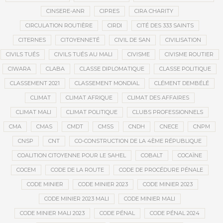
CINSERE-ANR
CIPRES
CIRA CHARITY
CIRCULATION ROUTIÈRE
CIRDI
CITÉ DES 333 SAINTS
CITERNES
CITOYENNETÉ
CIVIL DE SAN
CIVILISATION
CIVILS TUÉS
CIVILS TUÉS AU MALI
CIVISME
CIVISME ROUTIER
CIWARA
CLABA
CLASSE DIPLOMATIQUE
CLASSE POLITIQUE
CLASSEMENT 2021
CLASSEMENT MONDIAL
CLÉMENT DEMBÉLÉ
CLIMAT
CLIMAT AFRIQUE
CLIMAT DES AFFAIRES
CLIMAT MALI
CLIMAT POLITIQUE
CLUBS PROFESSIONNELS
CMA
CMAS
CMDT
CMSS
CNDH
CNECE
CNPM
CNSP
CNT
CO-CONSTRUCTION DE LA 4ÈME RÉPUBLIQUE
COALITION CITOYENNE POUR LE SAHEL
COBALT
COCAÏNE
COCEM
CODE DE LA ROUTE
CODE DE PROCÉDURE PÉNALE
CODE MINIER
CODE MINIER 2023
CODE MINIER 2023
CODE MINIER 2023 MALI
CODE MINIER MALI
CODE MINIER MALI 2023
CODE PÉNAL
CODE PÉNAL 2024