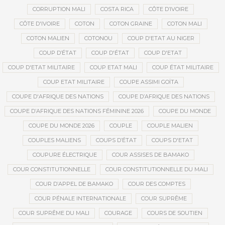
CORRUPTION MALI
COSTA RICA
CÔTE D’IVOIRE
CÔTE D'IVOIRE
COTON
COTON GRAINE
COTON MALI
COTON MALIEN
COTONOU
COUP D'ETAT AU NIGER
COUP D’ÉTAT
COUP D'ÉTAT
COUP D'ETAT
COUP D'ETAT MILITAIRE
COUP ETAT MALI
COUP ÉTAT MILITAIRE
COUP ETAT MILITAIRE
COUPE ASSIMI GOÏTA
COUPE D'AFRIQUE DES NATIONS
COUPE D’AFRIQUE DES NATIONS
COUPE D’AFRIQUE DES NATIONS FÉMININE 2026
COUPE DU MONDE
COUPE DU MONDE 2026
COUPLE
COUPLE MALIEN
COUPLES MALIENS
COUPS D’ÉTAT
COUPS D'ETAT
COUPURE ÉLECTRIQUE
COUR ASSISES DE BAMAKO
COUR CONSTITUTIONNELLE
COUR CONSTITUTIONNELLE DU MALI
COUR D’APPEL DE BAMAKO
COUR DES COMPTES
COUR PÉNALE INTERNATIONALE
COUR SUPRÊME
COUR SUPRÊME DU MALI
COURAGE
COURS DE SOUTIEN