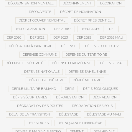
DÉCOLONISATION MENTALE
DÉCONFINEMENT
DÉCORATION
DÉCOUVERTE
DÉCRET DE NOMINATION
DÉCRET GOUVERNEMENTAL
DÉCRET PRÉSIDENTIEL
DÉDOLLARISATION
DEEPFAKE
DEEPFAKES
DEF
DEF 2020
DEF 2022
DEF 2023
DEF 2025
DEF 2026 MALI
DÉFÉCATION À L’AIR LIBRE
DÉFENSE
DÉFENSE COLLECTIVE
DÉFENSE COMMUNE
DÉFENSE DU TERRITOIRE
DÉFENSE ET SÉCURITÉ
DÉFENSE EUROPÉENNE
DÉFENSE MALI
DÉFENSE NATIONALE
DÉFENSE SAHÉLIENNE
DÉFICIT BUDGÉTAIRE
DÉFILÉ MILITAIRE
DÉFILÉ MILITAIRE BAMAKO
DÉFIS
DÉFIS ÉCONOMIQUES
DÉFIS SÉCURITAIRES
DÉFORESTATION
DÉGRADATION
DÉGRADATION DES ROUTES
DÉGRADATION DES SOLS
DÉLAI DE LA TRANSITION
DÉLESTAGE
DÉLESTAGE AU MALI
DÉLESTAGES
DÉLINQUANCE FINANCIÈRE
DEMBÉLÉ MADINA SISSOKO
DÉMENTI
DEMI-FINALE