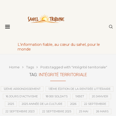
L'information fiable, au cœur du sahel, pour le
monde
Home
Tags
Posts tagged with "intégrité territoriale"
TAG:
INTÉGRITÉ TERRITORIALE
12ÈME ARRONDISSEMENT
13ÈME ÉDITION DE LA RENTRÉE LITTÉRAIRE
16 JOURS D'ACTIVISME
18 000 SOLDATS
1XBET
20 JANVIER
2025
2025 ANNÉE DE LA CULTURE
2026
22 SEPTEMBRE
22 SEPTEMBRE 2023
22 SEPTEMBRE 2025
25 MAI
26 MARS