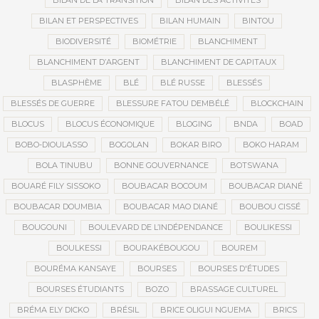
BILAN DE LA TRANSITION
BILAN DES ACTIVITÉS
BILAN ET PERSPECTIVES
BILAN HUMAIN
BINTOU
BIODIVERSITÉ
BIOMÉTRIE
BLANCHIMENT
BLANCHIMENT D’ARGENT
BLANCHIMENT DE CAPITAUX
BLASPHÈME
BLÉ
BLÉ RUSSE
BLESSÉS
BLESSÉS DE GUERRE
BLESSURE FATOU DEMBÉLÉ
BLOCKCHAIN
BLOCUS
BLOCUS ÉCONOMIQUE
BLOGING
BNDA
BOAD
BOBO-DIOULASSO
BOGOLAN
BOKAR BIRO
BOKO HARAM
BOLA TINUBU
BONNE GOUVERNANCE
BOTSWANA
BOUARÉ FILY SISSOKO
BOUBACAR BOCOUM
BOUBACAR DIANÉ
BOUBACAR DOUMBIA
BOUBACAR MAO DIANÉ
BOUBOU CISSÉ
BOUGOUNI
BOULEVARD DE L’INDÉPENDANCE
BOULIKESSI
BOULKESSI
BOURAKÉBOUGOU
BOUREM
BOURÉMA KANSAYE
BOURSES
BOURSES D'ÉTUDES
BOURSES ÉTUDIANTS
BOZO
BRASSAGE CULTUREL
BRÉMA ELY DICKO
BRÉSIL
BRICE OLIGUI NGUEMA
BRICS