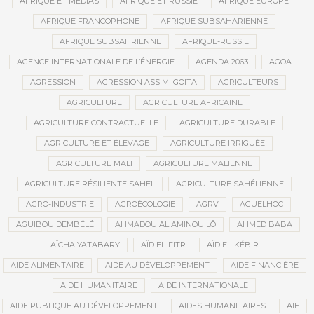
AFRIQUE ET MÉDIAS
AFRIQUE ET RUSSIE
AFRIQUE EUROPE
AFRIQUE FRANCOPHONE
AFRIQUE SUBSAHARIENNE
AFRIQUE SUBSAHRIENNE
AFRIQUE-RUSSIE
AGENCE INTERNATIONALE DE L’ÉNERGIE
AGENDA 2063
AGOA
AGRESSION
AGRESSION ASSIMI GOITA
AGRICULTEURS
AGRICULTURE
AGRICULTURE AFRICAINE
AGRICULTURE CONTRACTUELLE
AGRICULTURE DURABLE
AGRICULTURE ET ÉLEVAGE
AGRICULTURE IRRIGUÉE
AGRICULTURE MALI
AGRICULTURE MALIENNE
AGRICULTURE RÉSILIENTE SAHEL
AGRICULTURE SAHÉLIENNE
AGRO-INDUSTRIE
AGROÉCOLOGIE
AGRV
AGUELHOC
AGUIBOU DEMBÉLÉ
AHMADOU AL AMINOU LÔ
AHMED BABA
AÏCHA YATABARY
AÏD EL-FITR
AÏD EL-KÉBIR
AIDE ALIMENTAIRE
AIDE AU DÉVELOPPEMENT
AIDE FINANCIÈRE
AIDE HUMANITAIRE
AIDE INTERNATIONALE
AIDE PUBLIQUE AU DÉVELOPPEMENT
AIDES HUMANITAIRES
AIE