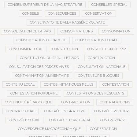
CONSEIL SUPÉRIEUR DE LA MAGISTRATURE
CONSEILLER SPÉCIAL
CONSEILS
CONSÉQUENCES
CONSERVATION
CONSERVATOIRE BALLA FASSÉKÉ KOUYATÉ
CONSOLIDATION DE LA PAIX
CONSOMMATEURS
CONSOMMATION
CONSOMMATION DE DROGUE
CONSOMMATION LOCALE
CONSOMMER LOCAL
CONSTITUTION
CONSTITUTION DE 1992
CONSTITUTION DU 22 JUILLET 2023
CONSTRUCTION
CONSULTATION DES FORCES VIVES
CONSULTATION NATIONALE
CONTAMINATION ALIMENTAIRE
CONTENEURS BLOQUÉS
CONTENU LOCAL
CONTES INITIATIQUES PEULS
CONTESTATION
CONTESTATION POPULAIRE
CONTESTATIONS DES RÉSULTATS
CONTINUITÉ PÉDAGOGIQUE
CONTRACEPTION
CONTRADICTIONS
CONTRAT SOCIAL
CONTRÔLE MIGRATOIRE
CONTRÔLE ROUTIER
CONTRÔLE SOCIAL
CONTRÔLE TERRITORIAL
CONTROVERSE
CONVERGENCE MACROÉCONOMIQUE
COOPEERATION