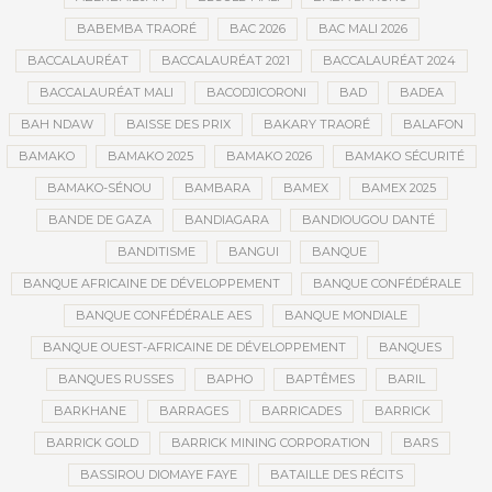
BABEMBA TRAORÉ
BAC 2026
BAC MALI 2026
BACCALAURÉAT
BACCALAURÉAT 2021
BACCALAURÉAT 2024
BACCALAURÉAT MALI
BACODJICORONI
BAD
BADEA
BAH NDAW
BAISSE DES PRIX
BAKARY TRAORÉ
BALAFON
BAMAKO
BAMAKO 2025
BAMAKO 2026
BAMAKO SÉCURITÉ
BAMAKO-SÉNOU
BAMBARA
BAMEX
BAMEX 2025
BANDE DE GAZA
BANDIAGARA
BANDIOUGOU DANTÉ
BANDITISME
BANGUI
BANQUE
BANQUE AFRICAINE DE DÉVELOPPEMENT
BANQUE CONFÉDÉRALE
BANQUE CONFÉDÉRALE AES
BANQUE MONDIALE
BANQUE OUEST-AFRICAINE DE DÉVELOPPEMENT
BANQUES
BANQUES RUSSES
BAPHO
BAPTÊMES
BARIL
BARKHANE
BARRAGES
BARRICADES
BARRICK
BARRICK GOLD
BARRICK MINING CORPORATION
BARS
BASSIROU DIOMAYE FAYE
BATAILLE DES RÉCITS