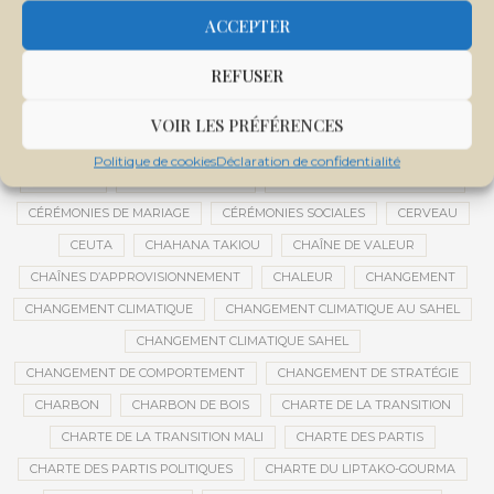
CENTRE DE SANTÉ COMMUNAUTAIRE
CENTRE DU MALI
ACCEPTER
CENTRE INTERNATIONAL DE CONFÉRENCES DE BAMAKO
REFUSER
CENTRE MALI
CENTRE NATIONAL DES EXAMENS ET CONCOURS DE L’ÉDUCATION
VOIR LES PRÉFÉRENCES
CENTRES DE DONNÉES
CERCLE DE RÉFLEXION À DISTANCE
Politique de cookies
Déclaration de confidentialité
CÉRÉALES
CÉRÉALES RUSSES
CÉRÉMONIE DE DÉCORATION
CÉRÉMONIES DE MARIAGE
CÉRÉMONIES SOCIALES
CERVEAU
CEUTA
CHAHANA TAKIOU
CHAÎNE DE VALEUR
CHAÎNES D’APPROVISIONNEMENT
CHALEUR
CHANGEMENT
CHANGEMENT CLIMATIQUE
CHANGEMENT CLIMATIQUE AU SAHEL
CHANGEMENT CLIMATIQUE SAHEL
CHANGEMENT DE COMPORTEMENT
CHANGEMENT DE STRATÉGIE
CHARBON
CHARBON DE BOIS
CHARTE DE LA TRANSITION
CHARTE DE LA TRANSITION MALI
CHARTE DES PARTIS
CHARTE DES PARTIS POLITIQUES
CHARTE DU LIPTAKO-GOURMA