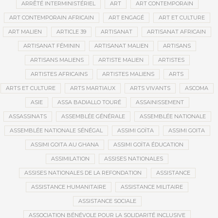
ARRÊTÉ INTERMINISTÉRIEL
ART
ART CONTEMPORAIN
ART CONTEMPORAIN AFRICAIN
ART ENGAGÉ
ART ET CULTURE
ART MALIEN
ARTICLE 39
ARTISANAT
ARTISANAT AFRICAIN
ARTISANAT FÉMININ
ARTISANAT MALIEN
ARTISANS
ARTISANS MALIENS
ARTISTE MALIEN
ARTISTES
ARTISTES AFRICAINS
ARTISTES MALIENS
ARTS
ARTS ET CULTURE
ARTS MARTIAUX
ARTS VIVANTS
ASCOMA
ASIE
ASSA BADIALLO TOURÉ
ASSAINISSEMENT
ASSASSINATS
ASSEMBLÉE GÉNÉRALE
ASSEMBLÉE NATIONALE
ASSEMBLÉE NATIONALE SÉNÉGAL
ASSIMI GOÏTA
ASSIMI GOITA
ASSIMI GOITA AU GHANA
ASSIMI GOÏTA ÉDUCATION
ASSIMILATION
ASSISES NATIONALES
ASSISES NATIONALES DE LA REFONDATION
ASSISTANCE
ASSISTANCE HUMANITAIRE
ASSISTANCE MILITAIRE
ASSISTANCE SOCIALE
ASSOCIATION BÉNÉVOLE POUR LA SOLIDARITÉ INCLUSIVE