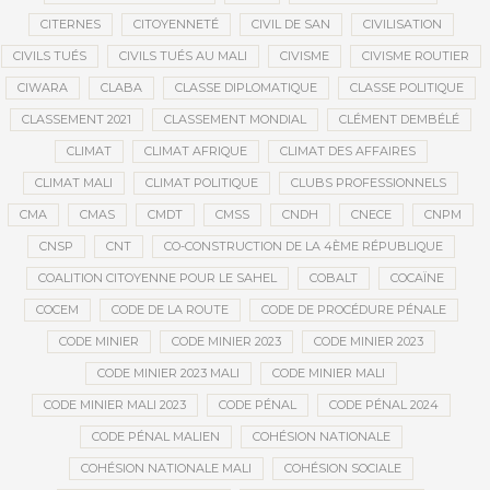
CITERNES
CITOYENNETÉ
CIVIL DE SAN
CIVILISATION
CIVILS TUÉS
CIVILS TUÉS AU MALI
CIVISME
CIVISME ROUTIER
CIWARA
CLABA
CLASSE DIPLOMATIQUE
CLASSE POLITIQUE
CLASSEMENT 2021
CLASSEMENT MONDIAL
CLÉMENT DEMBÉLÉ
CLIMAT
CLIMAT AFRIQUE
CLIMAT DES AFFAIRES
CLIMAT MALI
CLIMAT POLITIQUE
CLUBS PROFESSIONNELS
CMA
CMAS
CMDT
CMSS
CNDH
CNECE
CNPM
CNSP
CNT
CO-CONSTRUCTION DE LA 4ÈME RÉPUBLIQUE
COALITION CITOYENNE POUR LE SAHEL
COBALT
COCAÏNE
COCEM
CODE DE LA ROUTE
CODE DE PROCÉDURE PÉNALE
CODE MINIER
CODE MINIER 2023
CODE MINIER 2023
CODE MINIER 2023 MALI
CODE MINIER MALI
CODE MINIER MALI 2023
CODE PÉNAL
CODE PÉNAL 2024
CODE PÉNAL MALIEN
COHÉSION NATIONALE
COHÉSION NATIONALE MALI
COHÉSION SOCIALE