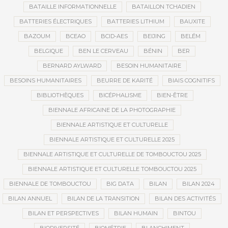
BATAILLE INFORMATIONNELLE
BATAILLON TCHADIEN
BATTERIES ÉLECTRIQUES
BATTERIES LITHIUM
BAUXITE
BAZOUM
BCEAO
BCID-AES
BEIJING
BELÉM
BELGIQUE
BEN LE CERVEAU
BÉNIN
BER
BERNARD AYLWARD
BESOIN HUMANITAIRE
BESOINS HUMANITAIRES
BEURRE DE KARITÉ
BIAIS COGNITIFS
BIBLIOTHÈQUES
BICÉPHALISME
BIEN-ÊTRE
BIENNALE AFRICAINE DE LA PHOTOGRAPHIE
BIENNALE ARTISTIQUE ET CULTURELLE
BIENNALE ARTISTIQUE ET CULTURELLE 2025
BIENNALE ARTISTIQUE ET CULTURELLE DE TOMBOUCTOU 2025
BIENNALE ARTISTIQUE ET CULTURELLE TOMBOUCTOU 2025
BIENNALE DE TOMBOUCTOU
BIG DATA
BILAN
BILAN 2024
BILAN ANNUEL
BILAN DE LA TRANSITION
BILAN DES ACTIVITÉS
BILAN ET PERSPECTIVES
BILAN HUMAIN
BINTOU