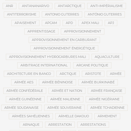
ANR
ANTANANARIVO
ANTARCTIQUE
ANTI-IMPÉRIALISME
ANTITERRORISME
ANTONIO GUTERRES
ANTÓNIO GUTERRES
APAISEMENT
APCAM
APD
APEX MALI
APJ
APPRENTISSAGE
APPROVISIONNEMENT
APPROVISIONNEMENT EN CARBURANT
APPROVISIONNEMENT ÉNERGÉTIQUE
APPROVISIONNEMENT HYDROCARBURES MALI
AQUACULTURE
ARBITRAGE INTERNATIONAL
ARCANE POLITIQUE
ARCHITECTURE EN BANCO
ARCTIQUE
ARISTOTE
ARMÉE
ARMÉE AES
ARMÉE BÉNINOISE
ARMÉE BURKINABÉ
ARMÉE CONFÉDÉRALE
ARMÉE ET NATION
ARMÉE FRANÇAISE
ARMÉE GUINÉENNE
ARMÉE MALIENNE
ARMÉE NIGÉRIANE
ARMÉE SOUDANAISE
ARMÉE SOUVERAINE
ARMÉE TCHADIENNE
ARMÉES SAHÉLIENNES
ARMELLE DAKOUO
ARMEMENT
ARNAQUE
ARRESTATION
ARRESTATIONS