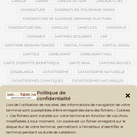
CANADA
CANAM
CANCER DU SEIN
CANDIDATS DEF
CANDIDATURE
CANDIDATURE D'OUSMANE SONKO
CANDIDATURE DE ALASSANE DRAMANE OUATTARA
CANDIDATURE ONU
CANICULE
CANICULES
CANIVEAUX
CANNABIS
CANTINES SCOLAIRES
CAP
CAPITAINE IBRAHIM TRAORÉ
CAPITAL HUMAIN
CAPITAL SOCIAL
CAPITOLE
CARBURANT
CARBURANT MALI
CARTE D’IDENTITÉ BIOMÉTRIQUE
CARTE NINA
CARTONS ROUGES
CASABLANCA
CATASTROPHE
CATASTROPHE NATURELLE
CATASTROPHES CLIMATIQUES
CATASTROPHES NATURELLES
CAUTION 10 000 DOLLARS
CAUTION DE VISA
CDAT
CECOGEC
Politique de
confidentialité
CÉDÉAO
CEDEAO
CEI
CÉLÉBRATION NATIONALE
CEMAC
Lors de l’utilisation de nos sites, des informations de navigation de votre
CEMAPI
CEN-SNESUP
CENOU
CENSURE
terminal sont susceptibles d’être enregistrées dans des fichiers « Cookies
». Ces fichiers sont installés sur votre terminal en fonction de vos choix,
CENTRAFRIQUE
CENTRALE SOLAIRE
modifiables à tout moment. Un cookie est un fichier enregistré sur le
CENTRALE SOLAIRE DE SANANKOROBA
CENTRALES SOLAIRES
disque dur de votre terminal, permettant à l’émetteur d’identifier le
terminal pendant sa durée de validation.
CENTRE D'INTELLIGENCE ARTIFICIELLE