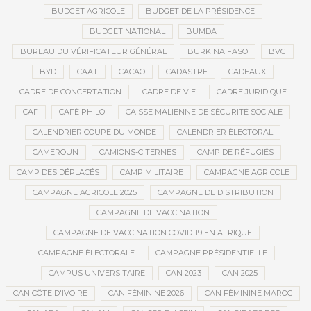
BUDGET AGRICOLE
BUDGET DE LA PRÉSIDENCE
BUDGET NATIONAL
BUMDA
BUREAU DU VÉRIFICATEUR GÉNÉRAL
BURKINA FASO
BVG
BYD
CAAT
CACAO
CADASTRE
CADEAUX
CADRE DE CONCERTATION
CADRE DE VIE
CADRE JURIDIQUE
CAF
CAFÉ PHILO
CAISSE MALIENNE DE SÉCURITÉ SOCIALE
CALENDRIER COUPE DU MONDE
CALENDRIER ÉLECTORAL
CAMEROUN
CAMIONS-CITERNES
CAMP DE RÉFUGIÉS
CAMP DES DÉPLACÉS
CAMP MILITAIRE
CAMPAGNE AGRICOLE
CAMPAGNE AGRICOLE 2025
CAMPAGNE DE DISTRIBUTION
CAMPAGNE DE VACCINATION
CAMPAGNE DE VACCINATION COVID-19 EN AFRIQUE
CAMPAGNE ÉLECTORALE
CAMPAGNE PRÉSIDENTIELLE
CAMPUS UNIVERSITAIRE
CAN 2023
CAN 2025
CAN CÔTE D'IVOIRE
CAN FÉMININE 2026
CAN FÉMININE MAROC