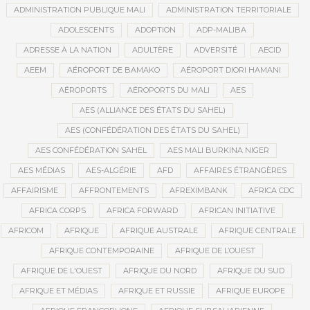
ADMINISTRATION PUBLIQUE MALI
ADMINISTRATION TERRITORIALE
ADOLESCENTS
ADOPTION
ADP-MALIBA
ADRESSE À LA NATION
ADULTÈRE
ADVERSITÉ
AECID
AEEM
AÉROPORT DE BAMAKO
AÉROPORT DIORI HAMANI
AÉROPORTS
AÉROPORTS DU MALI
AES
AES (ALLIANCE DES ÉTATS DU SAHEL)
AES (CONFÉDÉRATION DES ÉTATS DU SAHEL)
AES CONFÉDÉRATION SAHEL
AES MALI BURKINA NIGER
AES MÉDIAS
AES-ALGÉRIE
AFD
AFFAIRES ÉTRANGÈRES
AFFAIRISME
AFFRONTEMENTS
AFREXIMBANK
AFRICA CDC
AFRICA CORPS
AFRICA FORWARD
AFRICAN INITIATIVE
AFRICOM
AFRIQUE
AFRIQUE AUSTRALE
AFRIQUE CENTRALE
AFRIQUE CONTEMPORAINE
AFRIQUE DE L’OUEST
AFRIQUE DE L'OUEST
AFRIQUE DU NORD
AFRIQUE DU SUD
AFRIQUE ET MÉDIAS
AFRIQUE ET RUSSIE
AFRIQUE EUROPE