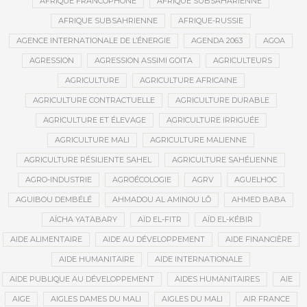
AFRIQUE FRANCOPHONE
AFRIQUE SUBSAHARIENNE
AFRIQUE SUBSAHRIENNE
AFRIQUE-RUSSIE
AGENCE INTERNATIONALE DE L’ÉNERGIE
AGENDA 2063
AGOA
AGRESSION
AGRESSION ASSIMI GOITA
AGRICULTEURS
AGRICULTURE
AGRICULTURE AFRICAINE
AGRICULTURE CONTRACTUELLE
AGRICULTURE DURABLE
AGRICULTURE ET ÉLEVAGE
AGRICULTURE IRRIGUÉE
AGRICULTURE MALI
AGRICULTURE MALIENNE
AGRICULTURE RÉSILIENTE SAHEL
AGRICULTURE SAHÉLIENNE
AGRO-INDUSTRIE
AGROÉCOLOGIE
AGRV
AGUELHOC
AGUIBOU DEMBÉLÉ
AHMADOU AL AMINOU LÔ
AHMED BABA
AÏCHA YATABARY
AÏD EL-FITR
AÏD EL-KÉBIR
AIDE ALIMENTAIRE
AIDE AU DÉVELOPPEMENT
AIDE FINANCIÈRE
AIDE HUMANITAIRE
AIDE INTERNATIONALE
AIDE PUBLIQUE AU DÉVELOPPEMENT
AIDES HUMANITAIRES
AIE
AIGE
AIGLES DAMES DU MALI
AIGLES DU MALI
AIR FRANCE