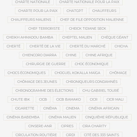
CHARTE NATIONALE
CHARTE NATIONALE POUR LA PAIX
CHARTE POUR LA PAIX
CHATGPT
CHAUFFEURS
CHAUFFEURS MALIENS
CHEF DE FILE OPPOSITION MALIENNE
CHEF TERRORISTE
CHEICK TIDIANE SECK
CHEIKH AHMADOU BAMBA
CHEPTEL MALIEN
CHÈQUE GÉANT
CHERTÉ
CHERTÉ DE LA VIE
CHERTÉ DU MARCHÉ
CHICHA
CHIENCORO DIARRA
CHINE
CHINE AFRIQUE
CHIRURGIE DE GUERRE
CHOC ÉCONOMIQUE
CHOCS ÉCONOMIQUES
CHOGUEL KOKALLA MAÏGA
CHÔMAGE
CHÔMAGE DES JEUNES
CHRONIQUEURS CONDAMNÉS
CHRONOGRAMME DES ÉLECTIONS
CHU GABRIEL TOURÉ
CHUTE IBK
CICB
CICB BAMAKO
CICR
CICR MALI
CIGARETTE
CINÉMA
CINEMA
CINÉMA AFRICAIN
CINÉMA BABEMBA
CINÉMA MALIEN
CINQUIÈME RÉPUBLIQUE
CINSERE-ANR
CIPRES
CIRA CHARITY
CIRCULATION ROUTIÈRE
CIRDI
CITÉ DES 333 SAINTS