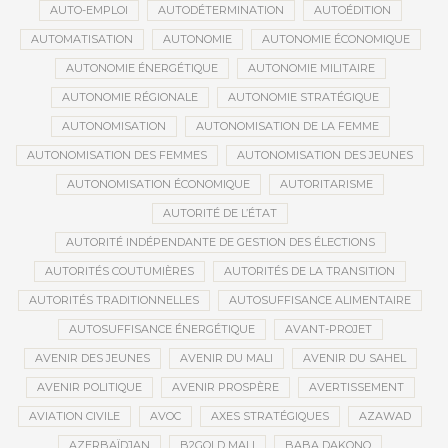
AUTO-EMPLOI
AUTODÉTERMINATION
AUTOÉDITION
AUTOMATISATION
AUTONOMIE
AUTONOMIE ÉCONOMIQUE
AUTONOMIE ÉNERGÉTIQUE
AUTONOMIE MILITAIRE
AUTONOMIE RÉGIONALE
AUTONOMIE STRATÉGIQUE
AUTONOMISATION
AUTONOMISATION DE LA FEMME
AUTONOMISATION DES FEMMES
AUTONOMISATION DES JEUNES
AUTONOMISATION ÉCONOMIQUE
AUTORITARISME
AUTORITÉ DE L’ÉTAT
AUTORITÉ INDÉPENDANTE DE GESTION DES ÉLECTIONS
AUTORITÉS COUTUMIÈRES
AUTORITÉS DE LA TRANSITION
AUTORITÉS TRADITIONNELLES
AUTOSUFFISANCE ALIMENTAIRE
AUTOSUFFISANCE ÉNERGÉTIQUE
AVANT-PROJET
AVENIR DES JEUNES
AVENIR DU MALI
AVENIR DU SAHEL
AVENIR POLITIQUE
AVENIR PROSPÈRE
AVERTISSEMENT
AVIATION CIVILE
AVOC
AXES STRATÉGIQUES
AZAWAD
AZERBAÏDJAN
B2GOLD MALI
BABA DAKONO