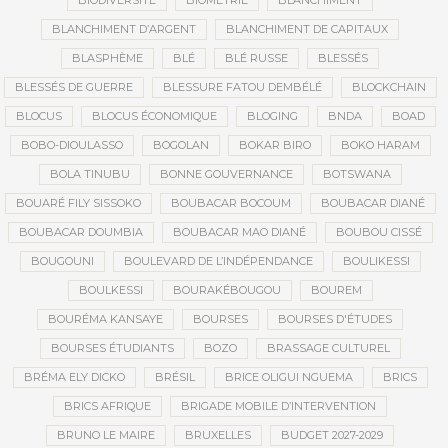
BIODIVERSITÉ
BIOMÉTRIE
BLANCHIMENT
BLANCHIMENT D’ARGENT
BLANCHIMENT DE CAPITAUX
BLASPHÈME
BLÉ
BLÉ RUSSE
BLESSÉS
BLESSÉS DE GUERRE
BLESSURE FATOU DEMBÉLÉ
BLOCKCHAIN
BLOCUS
BLOCUS ÉCONOMIQUE
BLOGING
BNDA
BOAD
BOBO-DIOULASSO
BOGOLAN
BOKAR BIRO
BOKO HARAM
BOLA TINUBU
BONNE GOUVERNANCE
BOTSWANA
BOUARÉ FILY SISSOKO
BOUBACAR BOCOUM
BOUBACAR DIANÉ
BOUBACAR DOUMBIA
BOUBACAR MAO DIANÉ
BOUBOU CISSÉ
BOUGOUNI
BOULEVARD DE L’INDÉPENDANCE
BOULIKESSI
BOULKESSI
BOURAKÉBOUGOU
BOUREM
BOURÉMA KANSAYE
BOURSES
BOURSES D'ÉTUDES
BOURSES ÉTUDIANTS
BOZO
BRASSAGE CULTUREL
BRÉMA ELY DICKO
BRÉSIL
BRICE OLIGUI NGUEMA
BRICS
BRICS AFRIQUE
BRIGADE MOBILE D’INTERVENTION
BRUNO LE MAIRE
BRUXELLES
BUDGET 2027-2029