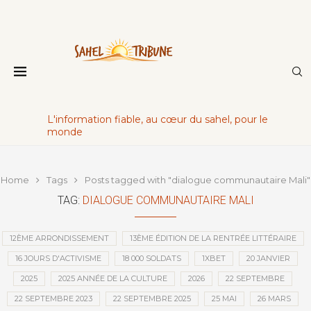
L'information fiable, au cœur du sahel, pour le
monde
Home
Tags
Posts tagged with "dialogue communautaire Mali"
TAG:
DIALOGUE COMMUNAUTAIRE MALI
12ÈME ARRONDISSEMENT
13ÈME ÉDITION DE LA RENTRÉE LITTÉRAIRE
16 JOURS D'ACTIVISME
18 000 SOLDATS
1XBET
20 JANVIER
2025
2025 ANNÉE DE LA CULTURE
2026
22 SEPTEMBRE
22 SEPTEMBRE 2023
22 SEPTEMBRE 2025
25 MAI
26 MARS