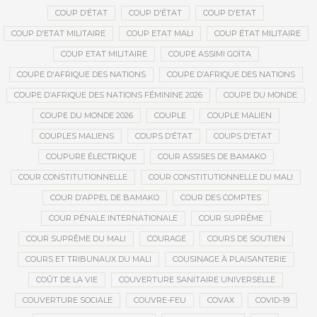
COUP D’ÉTAT
COUP D'ÉTAT
COUP D'ETAT
COUP D'ETAT MILITAIRE
COUP ETAT MALI
COUP ÉTAT MILITAIRE
COUP ETAT MILITAIRE
COUPE ASSIMI GOÏTA
COUPE D'AFRIQUE DES NATIONS
COUPE D’AFRIQUE DES NATIONS
COUPE D’AFRIQUE DES NATIONS FÉMININE 2026
COUPE DU MONDE
COUPE DU MONDE 2026
COUPLE
COUPLE MALIEN
COUPLES MALIENS
COUPS D’ÉTAT
COUPS D'ETAT
COUPURE ÉLECTRIQUE
COUR ASSISES DE BAMAKO
COUR CONSTITUTIONNELLE
COUR CONSTITUTIONNELLE DU MALI
COUR D’APPEL DE BAMAKO
COUR DES COMPTES
COUR PÉNALE INTERNATIONALE
COUR SUPRÊME
COUR SUPRÊME DU MALI
COURAGE
COURS DE SOUTIEN
COURS ET TRIBUNAUX DU MALI
COUSINAGE À PLAISANTERIE
COÛT DE LA VIE
COUVERTURE SANITAIRE UNIVERSELLE
COUVERTURE SOCIALE
COUVRE-FEU
COVAX
COVID-19