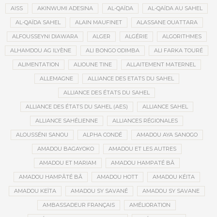
AISS
AKINWUMI ADESINA
AL-QAÏDA
AL-QAÏDA AU SAHEL
AL-QAÏDA SAHEL
ALAIN MAUFINET
ALASSANE OUATTARA
ALFOUSSEYNI DIAWARA
ALGER
ALGÉRIE
ALGORITHMES
ALHAMDOU AG ILYÈNE
ALI BONGO ODIMBA
ALI FARKA TOURÉ
ALIMENTATION
ALIOUNE TINE
ALLAITEMENT MATERNEL
ALLEMAGNE
ALLIANCE DES ETATS DU SAHEL
ALLIANCE DES ÉTATS DU SAHEL
ALLIANCE DES ÉTATS DU SAHEL (AES)
ALLIANCE SAHEL
ALLIANCE SAHÉLIENNE
ALLIANCES RÉGIONALES
ALOUSSÉNI SANOU
ALPHA CONDÉ
AMADOU AYA SANOGO
AMADOU BAGAYOKO
AMADOU ET LES AUTRES
AMADOU ET MARIAM
AMADOU HAMPATÉ BÂ
AMADOU HAMPÂTÉ BÂ
AMADOU HOTT
AMADOU KÉITA
AMADOU KEÏTA
AMADOU SY SAVANÉ
AMADOU SY SAVANE
AMBASSADEUR FRANÇAIS
AMÉLIORATION