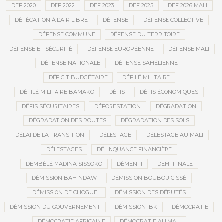
DEF 2020
DEF 2022
DEF 2023
DEF 2025
DEF 2026 MALI
DÉFÉCATION À L’AIR LIBRE
DÉFENSE
DÉFENSE COLLECTIVE
DÉFENSE COMMUNE
DÉFENSE DU TERRITOIRE
DÉFENSE ET SÉCURITÉ
DÉFENSE EUROPÉENNE
DÉFENSE MALI
DÉFENSE NATIONALE
DÉFENSE SAHÉLIENNE
DÉFICIT BUDGÉTAIRE
DÉFILÉ MILITAIRE
DÉFILÉ MILITAIRE BAMAKO
DÉFIS
DÉFIS ÉCONOMIQUES
DÉFIS SÉCURITAIRES
DÉFORESTATION
DÉGRADATION
DÉGRADATION DES ROUTES
DÉGRADATION DES SOLS
DÉLAI DE LA TRANSITION
DÉLESTAGE
DÉLESTAGE AU MALI
DÉLESTAGES
DÉLINQUANCE FINANCIÈRE
DEMBÉLÉ MADINA SISSOKO
DÉMENTI
DEMI-FINALE
DÉMISSION BAH NDAW
DÉMISSION BOUBOU CISSÉ
DÉMISSION DE CHOGUEL
DÉMISSION DES DÉPUTÉS
DÉMISSION DU GOUVERNEMENT
DÉMISSION IBK
DÉMOCRATIE
DÉMOCRATIE AFRICAINE
DÉMOCRATIE AU MALI