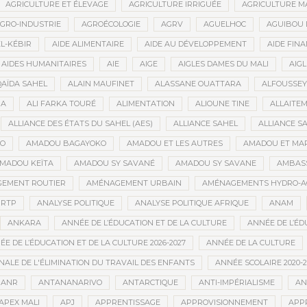
AGRICULTURE ET ÉLEVAGE
AGRICULTURE IRRIGUÉE
AGRICULTURE M
GRO-INDUSTRIE
AGROÉCOLOGIE
AGRV
AGUELHOC
AGUIBOU
EL-KÉBIR
AIDE ALIMENTAIRE
AIDE AU DÉVELOPPEMENT
AIDE FINA
AIDES HUMANITAIRES
AIE
AIGE
AIGLES DAMES DU MALI
AIGL
QAÏDA SAHEL
ALAIN MAUFINET
ALASSANE OUATTARA
ALFOUSSEY
BA
ALI FARKA TOURÉ
ALIMENTATION
ALIOUNE TINE
ALLAITE
ALLIANCE DES ÉTATS DU SAHEL (AES)
ALLIANCE SAHEL
ALLIANCE S
GO
AMADOU BAGAYOKO
AMADOU ET LES AUTRES
AMADOU ET MA
MADOU KEÏTA
AMADOU SY SAVANÉ
AMADOU SY SAVANE
AMBAS
EMENT ROUTIER
AMÉNAGEMENT URBAIN
AMÉNAGEMENTS HYDRO-A
RTP
ANALYSE POLITIQUE
ANALYSE POLITIQUE AFRIQUE
ANAM
ANKARA
ANNÉE DE L’ÉDUCATION ET DE LA CULTURE
ANNÉE DE L’ÉD
E DE L’ÉDUCATION ET DE LA CULTURE 2026-2027
ANNÉE DE LA CULTURE
ALE DE L'ÉLIMINATION DU TRAVAIL DES ENFANTS
ANNÉE SCOLAIRE 2020-2
ANR
ANTANANARIVO
ANTARCTIQUE
ANTI-IMPÉRIALISME
AN
APEX MALI
APJ
APPRENTISSAGE
APPROVISIONNEMENT
APP