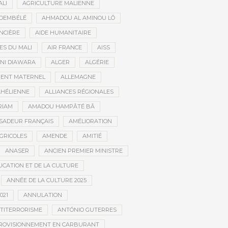
ALI
AGRICULTURE MALIENNE
 DEMBÉLÉ
AHMADOU AL AMINOU LÔ
NCIÈRE
AIDE HUMANITAIRE
ES DU MALI
AIR FRANCE
AISS
NI DIAWARA
ALGER
ALGÉRIE
MENT MATERNEL
ALLEMAGNE
AHÉLIENNE
ALLIANCES RÉGIONALES
RIAM
AMADOU HAMPÂTÉ BÂ
SADEUR FRANÇAIS
AMÉLIORATION
GRICOLES
AMENDE
AMITIÉ
ANASER
ANCIEN PREMIER MINISTRE
UCATION ET DE LA CULTURE
ANNÉE DE LA CULTURE 2025
021
ANNULATION
TITERRORISME
ANTÓNIO GUTERRES
ROVISIONNEMENT EN CARBURANT