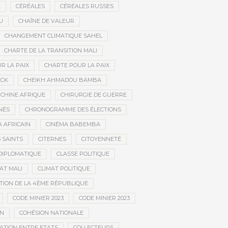
E
CÉRÉALES
CÉRÉALES RUSSES
U
CHAÎNE DE VALEUR
CHANGEMENT CLIMATIQUE SAHEL
CHARTE DE LA TRANSITION MALI
R LA PAIX
CHARTE POUR LA PAIX
ECK
CHEIKH AHMADOU BAMBA
CHINE AFRIQUE
CHIRURGIE DE GUERRE
NÉS
CHRONOGRAMME DES ÉLECTIONS
 AFRICAIN
CINÉMA BABEMBA
3 SAINTS
CITERNES
CITOYENNETÉ
DIPLOMATIQUE
CLASSE POLITIQUE
AT MALI
CLIMAT POLITIQUE
TION DE LA 4ÈME RÉPUBLIQUE
CODE MINIER 2023
CODE MINIER 2023
EN
COHÉSION NATIONALE
ATION ENTRE ETATS
COLLECTEURS