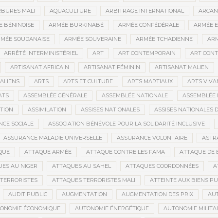
BURES MALI
AQUACULTURE
ARBITRAGE INTERNATIONAL
ARCAN
 BÉNINOISE
ARMÉE BURKINABÉ
ARMÉE CONFÉDÉRALE
ARMÉE E
MÉE SOUDANAISE
ARMÉE SOUVERAINE
ARMÉE TCHADIENNE
ARM
ARRÊTÉ INTERMINISTÉRIEL
ART
ART CONTEMPORAIN
ART CONT
ARTISANAT AFRICAIN
ARTISANAT FÉMININ
ARTISANAT MALIEN
ALIENS
ARTS
ARTS ET CULTURE
ARTS MARTIAUX
ARTS VIVA
ATS
ASSEMBLÉE GÉNÉRALE
ASSEMBLÉE NATIONALE
ASSEMBLÉE 
ATION
ASSIMILATION
ASSISES NATIONALES
ASSISES NATIONALES 
NCE SOCIALE
ASSOCIATION BÉNÉVOLE POUR LA SOLIDARITÉ INCLUSIVE
ASSURANCE MALADIE UNIVERSELLE
ASSURANCE VOLONTAIRE
ASTR
QUE
ATTAQUE ARMÉE
ATTAQUE CONTRE LES FAMA
ATTAQUE DE 
ES AU NIGER
ATTAQUES AU SAHEL
ATTAQUES COORDONNÉES
A
TERRORISTES
ATTAQUES TERRORISTES MALI
ATTEINTE AUX BIENS PU
AUDIT PUBLIC
AUGMENTATION
AUGMENTATION DES PRIX
AU
ONOMIE ÉCONOMIQUE
AUTONOMIE ÉNERGÉTIQUE
AUTONOMIE MILITA