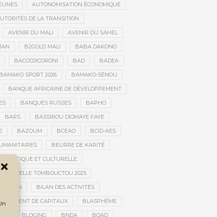
JEUNES
AUTONOMISATION ÉCONOMIQUE
UTORITÉS DE LA TRANSITION
AVENIR DU MALI
AVENIR DU SAHEL
JAN
B2GOLD MALI
BABA DAKONO
BACODJICORONI
BAD
BADEA
BAMAKO SPORT 2026
BAMAKO-SÉNOU
BANQUE AFRICAINE DE DÉVELOPPEMENT
ES
BANQUES RUSSES
BAPHO
BARS
BASSIROU DIOMAYE FAYE
E
BAZOUM
BCEAO
BCID-AES
UMANITAIRES
BEURRE DE KARITÉ
ARTISTIQUE ET CULTURELLE
 CULTURELLE TOMBOUCTOU 2025
NSITION
BILAN DES ACTIVITÉS
NCHIMENT DE CAPITAUX
BLASPHÈME
 Un
UE
BLOGING
BNDA
BOAD