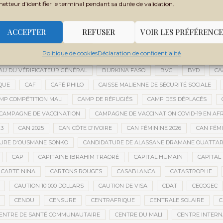
metteur d’identifier le terminal pendant sa durée de validation.
BOLA TINUBU
BONNE GOUVERNANCE
BOTSWANA
BOUARÉ 
DIANÉ
BOUBOU CISSÉ
BOUGOUNI
BOULEVARD DE L’INDÉPENDAN
ACCEPTER
REFUSER
VOIR LES PRÉFÉRENCE
BOURSES D'ÉTUDES
BOURSES ÉTUDIANTS
BOZO
BRASSAGE C
Politique de cookies
Déclaration de confidentialité
E MOBILE D’INTERVENTION
BRUNO LE MAIRE
BRUXELLES
BUDGET
U DU VÉRIFICATEUR GÉNÉRAL
BURKINA FASO
BVG
BYD
CA
QUE
CAF
CAFÉ PHILO
CAISSE MALIENNE DE SÉCURITÉ SOCIALE
MP COMPÉTITION MALI
CAMP DE RÉFUGIÉS
CAMP DES DÉPLACÉS
CAMPAGNE DE VACCINATION
CAMPAGNE DE VACCINATION COVID-19 EN AF
23
CAN 2025
CAN CÔTE D'IVOIRE
CAN FÉMININE 2026
CAN FÉM
URE D'OUSMANE SONKO
CANDIDATURE DE ALASSANE DRAMANE OUATTA
CAP
CAPITAINE IBRAHIM TRAORÉ
CAPITAL HUMAIN
CAPITAL 
CARTE NINA
CARTONS ROUGES
CASABLANCA
CATASTROPHE
CAUTION 10 000 DOLLARS
CAUTION DE VISA
CDAT
CECOGEC
CENOU
CENSURE
CENTRAFRIQUE
CENTRALE SOLAIRE
C
ENTRE DE SANTÉ COMMUNAUTAIRE
CENTRE DU MALI
CENTRE INTERN