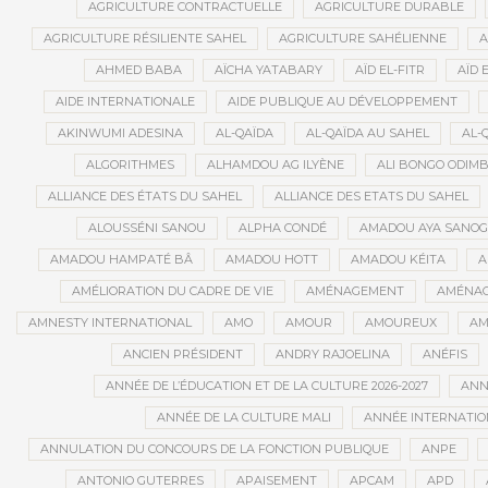
AGRICULTURE CONTRACTUELLE
AGRICULTURE DURABLE
AGRICULTURE RÉSILIENTE SAHEL
AGRICULTURE SAHÉLIENNE
A
AHMED BABA
AÏCHA YATABARY
AÏD EL-FITR
AÏD 
AIDE INTERNATIONALE
AIDE PUBLIQUE AU DÉVELOPPEMENT
AKINWUMI ADESINA
AL-QAÏDA
AL-QAÏDA AU SAHEL
AL-
ALGORITHMES
ALHAMDOU AG ILYÈNE
ALI BONGO ODIM
ALLIANCE DES ÉTATS DU SAHEL
ALLIANCE DES ETATS DU SAHEL
ALOUSSÉNI SANOU
ALPHA CONDÉ
AMADOU AYA SANO
AMADOU HAMPATÉ BÂ
AMADOU HOTT
AMADOU KÉITA
A
AMÉLIORATION DU CADRE DE VIE
AMÉNAGEMENT
AMÉNAG
AMNESTY INTERNATIONAL
AMO
AMOUR
AMOUREUX
AM
ANCIEN PRÉSIDENT
ANDRY RAJOELINA
ANÉFIS
ANNÉE DE L’ÉDUCATION ET DE LA CULTURE 2026-2027
ANNÉ
ANNÉE DE LA CULTURE MALI
ANNÉE INTERNATION
ANNULATION DU CONCOURS DE LA FONCTION PUBLIQUE
ANPE
ANTONIO GUTERRES
APAISEMENT
APCAM
APD