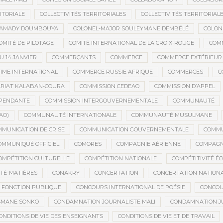
ITORIALE
COLLECTIVITÉS TERRITORIALES
COLLECTIVITÉS TERRITORIALE
MAMADY DOUMBOUYA
COLONEL-MAJOR SOULEYMANE DEMBÉLÉ
COLON
OMITÉ DE PILOTAGE
COMITÉ INTERNATIONAL DE LA CROIX-ROUGE
COM
 14 JANVIER
COMMERÇANTS
COMMERCE
COMMERCE EXTÉRIEUR
IME INTERNATIONAL
COMMERCE RUSSIE AFRIQUE
COMMERCES
C
RIAT KALABAN-COURA
COMMISSION CEDEAO
COMMISSION D’APPEL
ÉPENDANTE
COMMISSION INTERGOUVERNEMENTALE
COMMUNAUTÉ
AO)
COMMUNAUTÉ INTERNATIONALE
COMMUNAUTÉ MUSULMANE
MUNICATION DE CRISE
COMMUNICATION GOUVERNEMENTALE
COMMU
OMMUNIQUÉ OFFICIEL
COMORES
COMPAGNIE AÉRIENNE
COMPAGNI
OMPÉTITION CULTURELLE
COMPÉTITION NATIONALE
COMPÉTITIVITÉ É
TÉ-MATIÈRES
CONAKRY
CONCERTATION
CONCERTATION NATION
 FONCTION PUBLIQUE
CONCOURS INTERNATIONAL DE POÉSIE
CONCOU
SMANE SONKO
CONDAMNATION JOURNALISTE MALI
CONDAMNATION JU
ONDITIONS DE VIE DES ENSEIGNANTS
CONDITIONS DE VIE ET DE TRAVAIL