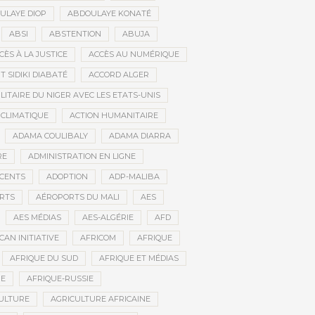
ULAYE DIOP
ABDOULAYE KONATÉ
ABSI
ABSTENTION
ABUJA
CÈS À LA JUSTICE
ACCÈS AU NUMÉRIQUE
 SIDIKI DIABATÉ
ACCORD ALGER
LITAIRE DU NIGER AVEC LES ETATS-UNIS
 CLIMATIQUE
ACTION HUMANITAIRE
ADAMA COULIBALY
ADAMA DIARRA
RE
ADMINISTRATION EN LIGNE
CENTS
ADOPTION
ADP-MALIBA
RTS
AÉROPORTS DU MALI
AES
AES MÉDIAS
AES-ALGÉRIE
AFD
CAN INITIATIVE
AFRICOM
AFRIQUE
AFRIQUE DU SUD
AFRIQUE ET MÉDIAS
NE
AFRIQUE-RUSSIE
ULTURE
AGRICULTURE AFRICAINE