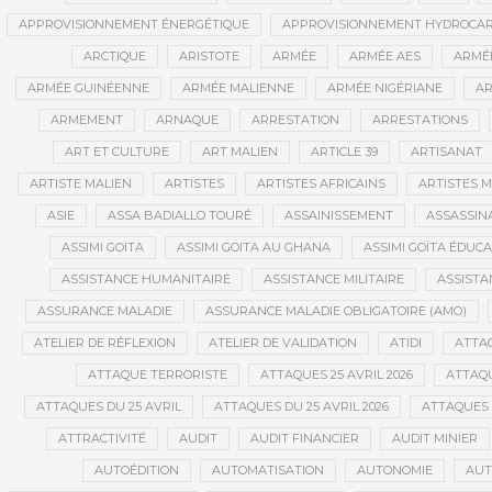
APPROVISIONNEMENT ÉNERGÉTIQUE
APPROVISIONNEMENT HYDROCAR
ARCTIQUE
ARISTOTE
ARMÉE
ARMÉE AES
ARMÉE
ARMÉE GUINÉENNE
ARMÉE MALIENNE
ARMÉE NIGÉRIANE
AR
ARMEMENT
ARNAQUE
ARRESTATION
ARRESTATIONS
ART ET CULTURE
ART MALIEN
ARTICLE 39
ARTISANAT
ARTISTE MALIEN
ARTISTES
ARTISTES AFRICAINS
ARTISTES M
ASIE
ASSA BADIALLO TOURÉ
ASSAINISSEMENT
ASSASSIN
ASSIMI GOITA
ASSIMI GOITA AU GHANA
ASSIMI GOÏTA ÉDUC
ASSISTANCE HUMANITAIRE
ASSISTANCE MILITAIRE
ASSISTA
ASSURANCE MALADIE
ASSURANCE MALADIE OBLIGATOIRE (AMO)
ATELIER DE RÉFLEXION
ATELIER DE VALIDATION
ATIDI
ATTA
ATTAQUE TERRORISTE
ATTAQUES 25 AVRIL 2026
ATTAQU
ATTAQUES DU 25 AVRIL
ATTAQUES DU 25 AVRIL 2026
ATTAQUES 
ATTRACTIVITÉ
AUDIT
AUDIT FINANCIER
AUDIT MINIER
AUTOÉDITION
AUTOMATISATION
AUTONOMIE
AUT