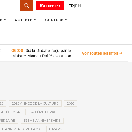
FR
|
EN
S'abonner+
E
SOCIÉTÉ
CULTURE
t
06:00
Sidiki Diabaté reçu par le
Voir toutes les infos →
ministre Mamou Daffé avant son
retour à l’Accor Arena de Paris
25
2025 ANNÉE DE LA CULTURE
2026
31 DÉCEMBRE
400ÈME FORAGE
VERSAIRE
63ÈME ANNIVERSAIRE
65E ANNIVERSAIRE FAMA
8 MARS