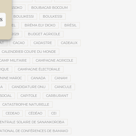
FILY SISSOKO
BOUBACAR BOCOUM
CE
BOULIKESSI
BOULKESSI
S
ULTUREL
BRÉMA ELY DICKO
BRÉSIL
 2027-2029
BUDGET AGRICOLE
AT
CACAO
CADASTRE
CADEAUX
CALENDRIER COUPE DU MONDE
CAMP MILITAIRE
CAMPAGNE AGRICOLE
RIQUE
CAMPAGNE ÉLECTORALE
ININE MAROC
CANADA
CANAM
RA
CANDIDATURE ONU
CANICULE
SOCIAL
CAPITOLE
CARBURANT
CATASTROPHE NATURELLE
CEDEAO
CÉDÉAO
CEI
ENTRALE SOLAIRE DE SANANKOROBA
ATIONAL DE CONFÉRENCES DE BAMAKO