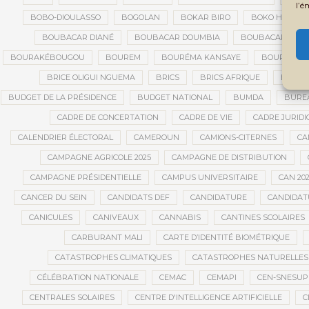
l’é
BOBO-DIOULASSO
BOGOLAN
BOKAR BIRO
BOKO HARAM
BOUBACAR DIANÉ
BOUBACAR DOUMBIA
BOUBACAR MAO 
BOURAKÉBOUGOU
BOUREM
BOURÉMA KANSAYE
BOURSES
BRICE OLIGUI NGUEMA
BRICS
BRICS AFRIQUE
BRIGAD
BUDGET DE LA PRÉSIDENCE
BUDGET NATIONAL
BUMDA
BUREA
CADRE DE CONCERTATION
CADRE DE VIE
CADRE JURIDI
CALENDRIER ÉLECTORAL
CAMEROUN
CAMIONS-CITERNES
CA
CAMPAGNE AGRICOLE 2025
CAMPAGNE DE DISTRIBUTION
CAMPAGNE PRÉSIDENTIELLE
CAMPUS UNIVERSITAIRE
CAN 20
CANCER DU SEIN
CANDIDATS DEF
CANDIDATURE
CANDIDAT
CANICULES
CANIVEAUX
CANNABIS
CANTINES SCOLAIRES
CARBURANT MALI
CARTE D’IDENTITÉ BIOMÉTRIQUE
CATASTROPHES CLIMATIQUES
CATASTROPHES NATURELLES
CÉLÉBRATION NATIONALE
CEMAC
CEMAPI
CEN-SNESUP
CENTRALES SOLAIRES
CENTRE D'INTELLIGENCE ARTIFICIELLE
C