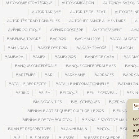
AUTONOMIE STRATÉGIQUE
AUTONOMISATION
AUTONOMISATION D
AUTORITARISME
AUTORITÉ DE L’ÉTAT
AUTORITÉ IN
AUTORITÉS TRADITIONNELLES
AUTOSUFFISANCE ALIMENTAIRE
A
AVENIR POLITIQUE
AVENIR PROSPÈRE
AVERTISSEMENT
AVIA
BABEMBA TRAORÉ
BAC 2026
BAC MALI 2026
BACCALAURÉAT
BAH NDAW
BAISSE DES PRIX
BAKARY TRAORÉ
BALAFON
BAMBARA
BAMEX
BAMEX 2025
BANDE DE GAZA
BANDIA
BANQUE CONFÉDÉRALE
BANQUE CONFÉDÉRALE AES
BANQUE
BAPTÊMES
BARIL
BARKHANE
BARRAGES
BARRIC
BATAILLE DES RÉCITS
BATAILLE INFORMATIONNELLE
BATAILLON
BEIJING
BELÉM
BELGIQUE
BEN LE CERVEAU
BÉNIN
BIAIS COGNITIFS
BIBLIOTHÈQUES
BICÉPHALISME
BIENNALE ARTISTIQUE ET CULTURELLE 2025
BIENNALE ART
Lor
BIENNALE DE TOMBOUCTOU
BIENNALE SPORTIVE MALI
B
son
BILAN ET PERSPECTIVES
BILAN HUMAIN
BINTOU
BIODIVERS
ins
coo
BLÉ
BLÉ RUSSE
BLESSÉS
BLESSÉS DE GUERRE
BLES