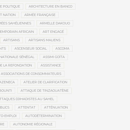
E POLITIQUE
ARCHITECTURE EN BANCO
T NATION
ARMÉE FRANÇAISE
ÉES SAHÉLIENNES
ARMELLE DAKOUO
EMPORAIN AFRICAIN
ART ENGAGÉ
ARTISANS
ARTISANS MALIENS
NTS
ASCENSEUR SOCIAL
ASCOMA
NATIONALE SÉNÉGAL
ASSIMI GOÏTA
DE LA REFONDATION
ASSISTANCE
ASSOCIATIONS DE CONSOMMATEURS
AZENECA
ATELIER DE CLARIFICATION
BOUNTI
ATTAQUE DE TINZAOUATÈNE
TTAQUES DJIHADISTES AU SAHEL
BLICS
ATTENTAT
ATTÉNUATION
TO-EMPLOI
AUTODÉTERMINATION
IRE
AUTONOMIE RÉGIONALE