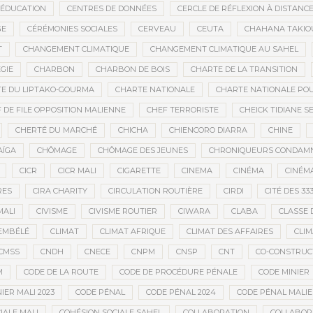
’ÉDUCATION
CENTRES DE DONNÉES
CERCLE DE RÉFLEXION À DISTANC
GE
CÉRÉMONIES SOCIALES
CERVEAU
CEUTA
CHAHANA TAKIO
T
CHANGEMENT CLIMATIQUE
CHANGEMENT CLIMATIQUE AU SAHEL
GIE
CHARBON
CHARBON DE BOIS
CHARTE DE LA TRANSITION
E DU LIPTAKO-GOURMA
CHARTE NATIONALE
CHARTE NATIONALE POU
 DE FILE OPPOSITION MALIENNE
CHEF TERRORISTE
CHEICK TIDIANE S
CHERTÉ DU MARCHÉ
CHICHA
CHIENCORO DIARRA
CHINE
AÏGA
CHÔMAGE
CHÔMAGE DES JEUNES
CHRONIQUEURS CONDAM
CICR
CICR MALI
CIGARETTE
CINEMA
CINÉMA
CINÉMA
RES
CIRA CHARITY
CIRCULATION ROUTIÈRE
CIRDI
CITÉ DES 33
MALI
CIVISME
CIVISME ROUTIER
CIWARA
CLABA
CLASSE 
EMBÉLÉ
CLIMAT
CLIMAT AFRIQUE
CLIMAT DES AFFAIRES
CLIM
CMSS
CNDH
CNECE
CNPM
CNSP
CNT
CO-CONSTRUC
M
CODE DE LA ROUTE
CODE DE PROCÉDURE PÉNALE
CODE MINIER
IER MALI 2023
CODE PÉNAL
CODE PÉNAL 2024
CODE PÉNAL MALI
IALE MALI
COHÉSION SOCIALE SAHEL
COLLABORATION
COLLABOR