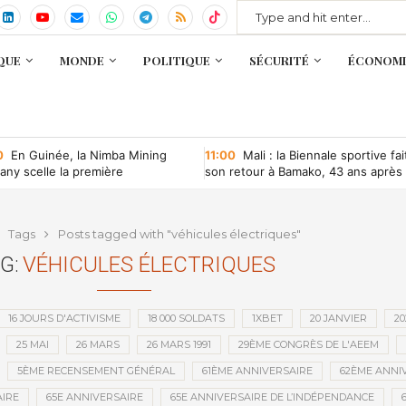
QUE
MONDE
POLITIQUE
SÉCURITÉ
ÉCONOMI
0
En Guinée, la Nimba Mining
11:00
Mali : la Biennale sportive fai
ny scelle la première
son retour à Bamako, 43 ans après
ntion minière d’une société
que depuis l’indépendance
Tags
Posts tagged with "véhicules électriques"
G:
VÉHICULES ÉLECTRIQUES
16 JOURS D'ACTIVISME
18 000 SOLDATS
1XBET
20 JANVIER
20
25 MAI
26 MARS
26 MARS 1991
29ÈME CONGRÈS DE L'AEEM
5ÈME RECENSEMENT GÉNÉRAL
61ÈME ANNIVERSAIRE
62ÈME ANNI
IRE
65E ANNIVERSAIRE
65E ANNIVERSAIRE DE L’INDÉPENDANCE