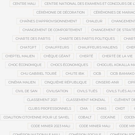
CENTRE MALI
CENTRE NATIONAL DES EXAMENS ET CONCOURS DE L
CÉRÉMONIE DE DÉCORATION
CÉRÉMONIES DE MARIA
CHAÎNES D’APPROVISIONNEMENT
CHALEUR
CHANGEMEN
CHANGEMENT DE COMPORTEMENT
CHANGEMENT DE STRATÉ
CHARTE DES PARTIS
CHARTE DES PARTIS POLITIQUES
CHART
CHATGPT
CHAUFFEURS
CHAUFFEURS MALIENS
CHEF
CHEPTEL MALIEN
CHÈQUE GÉANT
CHERTÉ
CHERTÉ DE LA VIE
CHOC ÉCONOMIQUE
CHOCS ÉCONOMIQUES
CHOGUEL KOKALLA M
CHU GABRIEL TOURÉ
CHUTE IBK
CICB
CICB BAMAKO
CINÉMA MALIEN
CINQUIÈME RÉPUBLIQUE
CINSERE-ANR
CIP
CIVIL DE SAN
CIVILISATION
CIVILS TUÉS
CIVILS TUÉS AU 
CLASSEMENT 2021
CLASSEMENT MONDIAL
CLÉMENT D
CLUBS PROFESSIONNELS
CMA
CMAS
CMDT
COALITION CITOYENNE POUR LE SAHEL
COBALT
COCAÏNE
COCE
CODE MINIER 2023 MALI
CODE MINIER MALI
CODE MIN
COHÉSION NATIONALE MALI
COHÉSION SOCIALE
COHÉSION SOC