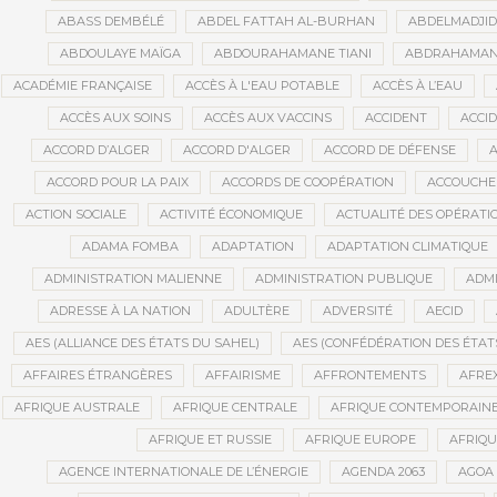
ABASS DEMBÉLÉ
ABDEL FATTAH AL-BURHAN
ABDELMADJI
ABDOULAYE MAÏGA
ABDOURAHAMANE TIANI
ABDRAHAMANE
ACADÉMIE FRANÇAISE
ACCÈS À L'EAU POTABLE
ACCÈS À L’EAU
ACCÈS AUX SOINS
ACCÈS AUX VACCINS
ACCIDENT
ACCI
ACCORD D’ALGER
ACCORD D'ALGER
ACCORD DE DÉFENSE
A
ACCORD POUR LA PAIX
ACCORDS DE COOPÉRATION
ACCOUCHE
ACTION SOCIALE
ACTIVITÉ ÉCONOMIQUE
ACTUALITÉ DES OPÉRATI
ADAMA FOMBA
ADAPTATION
ADAPTATION CLIMATIQUE
ADMINISTRATION MALIENNE
ADMINISTRATION PUBLIQUE
ADMI
ADRESSE À LA NATION
ADULTÈRE
ADVERSITÉ
AECID
AES (ALLIANCE DES ÉTATS DU SAHEL)
AES (CONFÉDÉRATION DES ÉTAT
AFFAIRES ÉTRANGÈRES
AFFAIRISME
AFFRONTEMENTS
AFRE
AFRIQUE AUSTRALE
AFRIQUE CENTRALE
AFRIQUE CONTEMPORAIN
AFRIQUE ET RUSSIE
AFRIQUE EUROPE
AFRIQ
AGENCE INTERNATIONALE DE L’ÉNERGIE
AGENDA 2063
AGOA