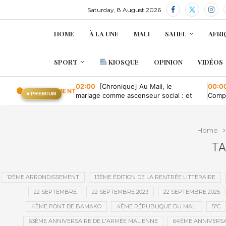
Saturday, 8 August 2026
HOME
À LA UNE
MALI
SAHEL
AFRI
SPORT
KIOSQUE
OPINION
VIDÉOS
02:00
[Chronique] Au Mali, le
00:0
EN CE MOMENT
★
PREMIUM
mariage comme ascenseur social : et
Compa
quand il tombe en panne ?
conve
publi
Home
TA
12ÈME ARRONDISSEMENT
13ÈME ÉDITION DE LA RENTRÉE LITTÉRAIRE
22 SEPTEMBRE
22 SEPTEMBRE 2023
22 SEPTEMBRE 2025
4ÈME PONT DE BAMAKO
4ÈME RÉPUBLIQUE DU MALI
5°C
63ÈME ANNIVERSAIRE DE L'ARMÉE MALIENNE
64ÈME ANNIVERSA