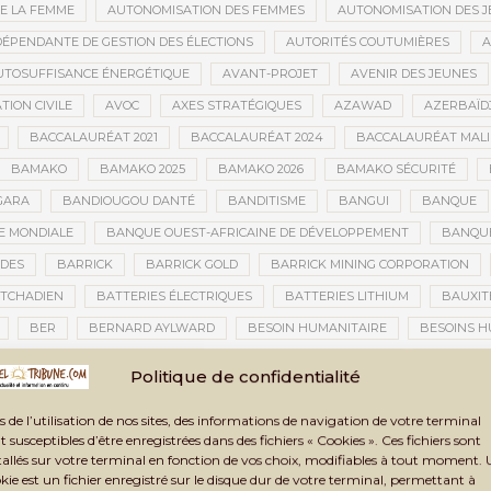
E LA FEMME
AUTONOMISATION DES FEMMES
AUTONOMISATION DES 
DÉPENDANTE DE GESTION DES ÉLECTIONS
AUTORITÉS COUTUMIÈRES
A
UTOSUFFISANCE ÉNERGÉTIQUE
AVANT-PROJET
AVENIR DES JEUNES
TION CIVILE
AVOC
AXES STRATÉGIQUES
AZAWAD
AZERBAÏD
BACCALAURÉAT 2021
BACCALAURÉAT 2024
BACCALAURÉAT MALI
BAMAKO
BAMAKO 2025
BAMAKO 2026
BAMAKO SÉCURITÉ
GARA
BANDIOUGOU DANTÉ
BANDITISME
BANGUI
BANQUE
 MONDIALE
BANQUE OUEST-AFRICAINE DE DÉVELOPPEMENT
BANQU
ADES
BARRICK
BARRICK GOLD
BARRICK MINING CORPORATION
 TCHADIEN
BATTERIES ÉLECTRIQUES
BATTERIES LITHIUM
BAUXIT
BER
BERNARD AYLWARD
BESOIN HUMANITAIRE
BESOINS H
BIEN-ÊTRE
BIENNALE AFRICAINE DE LA PHOTOGRAPHIE
BIENNALE 
Politique de confidentialité
ISTIQUE ET CULTURELLE DE TOMBOUCTOU 2025
BIENNALE ARTISTIQUE ET
s de l’utilisation de nos sites, des informations de navigation de votre terminal
IG DATA
BILAN
BILAN 2024
BILAN ANNUEL
BILAN DE LA TRA
t susceptibles d’être enregistrées dans des fichiers « Cookies ». Ces fichiers sont
ITÉ
BIOMÉTRIE
BLANCHIMENT
BLANCHIMENT D’ARGENT
BLA
tallés sur votre terminal en fonction de vos choix, modifiables à tout moment.
kie est un fichier enregistré sur le disque dur de votre terminal, permettant à
SURE FATOU DEMBÉLÉ
BLOCKCHAIN
BLOCUS
BLOCUS ÉCONOMIQ