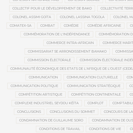
COLLECTIF POUR LE DÉVELOPPEMENT DE BAKO
COLLECTIVITÉ TERR
COLONEL ASSIMI GOÏTA
COLONEL LASSINA TOGOLA
COLONEL 
COMATEX-SA
COMBAT
COMÉDIE
COMÉDIE AFRICAINE
C
COMMÉMORATION DE L'INDÉPENDANCE
COMMÉMORATION DU
COMMERCE INTRA-AFRICAIN
COMMERCE MARIT
COMMISSARIAT 5E ARRONDISSEMENT BAMAKO
COMMISSA
COMMISSION ÉLECTORALE
COMMISSION ÉLECTORALE IND
COMMUNAUTÉ ÉCONOMIQUE DES ETATS DE L'AFRIQUE DE L'OUEST (CEDE
COMMUNICATION
COMMUNICATION CULTURELLE
COM
COMMUNICATION POLITIQUE
COMMUNICATION STRATÉGIQUE
C
COMPÉTITION ARTISTIQUE
COMPÉTITION CONTINENTALE
C
COMPLEXE INDUSTRIEL SEYDOU KÉÏTA
COMPLOT
COMPTABILI
CONCLUSIONS
CONCLUSIONS DU SOMMET
CONCOURS DE LA
CONDAMNATION DE GUILLAUME SORO
CONDAMNATION DE OU
CONDITIONS DE TRAVAIL
CONDITIONS DE VIE
C