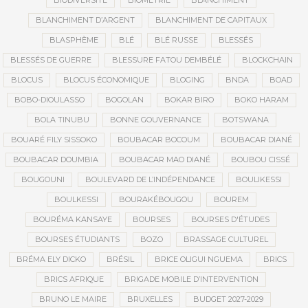
BIODIVERSITÉ
BIOMÉTRIE
BLANCHIMENT
BLANCHIMENT D’ARGENT
BLANCHIMENT DE CAPITAUX
BLASPHÈME
BLÉ
BLÉ RUSSE
BLESSÉS
BLESSÉS DE GUERRE
BLESSURE FATOU DEMBÉLÉ
BLOCKCHAIN
BLOCUS
BLOCUS ÉCONOMIQUE
BLOGING
BNDA
BOAD
BOBO-DIOULASSO
BOGOLAN
BOKAR BIRO
BOKO HARAM
BOLA TINUBU
BONNE GOUVERNANCE
BOTSWANA
BOUARÉ FILY SISSOKO
BOUBACAR BOCOUM
BOUBACAR DIANÉ
BOUBACAR DOUMBIA
BOUBACAR MAO DIANÉ
BOUBOU CISSÉ
BOUGOUNI
BOULEVARD DE L’INDÉPENDANCE
BOULIKESSI
BOULKESSI
BOURAKÉBOUGOU
BOUREM
BOURÉMA KANSAYE
BOURSES
BOURSES D'ÉTUDES
BOURSES ÉTUDIANTS
BOZO
BRASSAGE CULTUREL
BRÉMA ELY DICKO
BRÉSIL
BRICE OLIGUI NGUEMA
BRICS
BRICS AFRIQUE
BRIGADE MOBILE D’INTERVENTION
BRUNO LE MAIRE
BRUXELLES
BUDGET 2027-2029