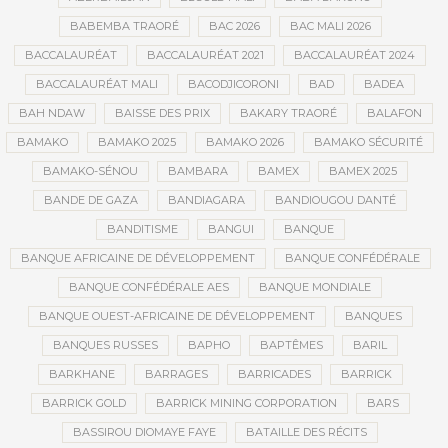
BABEMBA TRAORÉ
BAC 2026
BAC MALI 2026
BACCALAURÉAT
BACCALAURÉAT 2021
BACCALAURÉAT 2024
BACCALAURÉAT MALI
BACODJICORONI
BAD
BADEA
BAH NDAW
BAISSE DES PRIX
BAKARY TRAORÉ
BALAFON
BAMAKO
BAMAKO 2025
BAMAKO 2026
BAMAKO SÉCURITÉ
BAMAKO-SÉNOU
BAMBARA
BAMEX
BAMEX 2025
BANDE DE GAZA
BANDIAGARA
BANDIOUGOU DANTÉ
BANDITISME
BANGUI
BANQUE
BANQUE AFRICAINE DE DÉVELOPPEMENT
BANQUE CONFÉDÉRALE
BANQUE CONFÉDÉRALE AES
BANQUE MONDIALE
BANQUE OUEST-AFRICAINE DE DÉVELOPPEMENT
BANQUES
BANQUES RUSSES
BAPHO
BAPTÊMES
BARIL
BARKHANE
BARRAGES
BARRICADES
BARRICK
BARRICK GOLD
BARRICK MINING CORPORATION
BARS
BASSIROU DIOMAYE FAYE
BATAILLE DES RÉCITS