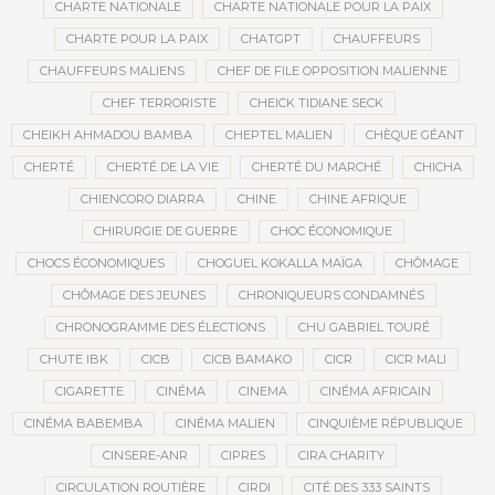
CHARTE NATIONALE
CHARTE NATIONALE POUR LA PAIX
CHARTE POUR LA PAIX
CHATGPT
CHAUFFEURS
CHAUFFEURS MALIENS
CHEF DE FILE OPPOSITION MALIENNE
CHEF TERRORISTE
CHEICK TIDIANE SECK
CHEIKH AHMADOU BAMBA
CHEPTEL MALIEN
CHÈQUE GÉANT
CHERTÉ
CHERTÉ DE LA VIE
CHERTÉ DU MARCHÉ
CHICHA
CHIENCORO DIARRA
CHINE
CHINE AFRIQUE
CHIRURGIE DE GUERRE
CHOC ÉCONOMIQUE
CHOCS ÉCONOMIQUES
CHOGUEL KOKALLA MAÏGA
CHÔMAGE
CHÔMAGE DES JEUNES
CHRONIQUEURS CONDAMNÉS
CHRONOGRAMME DES ÉLECTIONS
CHU GABRIEL TOURÉ
CHUTE IBK
CICB
CICB BAMAKO
CICR
CICR MALI
CIGARETTE
CINÉMA
CINEMA
CINÉMA AFRICAIN
CINÉMA BABEMBA
CINÉMA MALIEN
CINQUIÈME RÉPUBLIQUE
CINSERE-ANR
CIPRES
CIRA CHARITY
CIRCULATION ROUTIÈRE
CIRDI
CITÉ DES 333 SAINTS