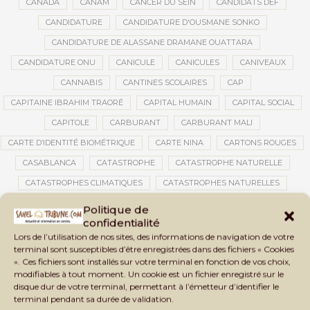
CANADA
CANAM
CANCER DU SEIN
CANDIDATS DEF
CANDIDATURE
CANDIDATURE D'OUSMANE SONKO
CANDIDATURE DE ALASSANE DRAMANE OUATTARA
CANDIDATURE ONU
CANICULE
CANICULES
CANIVEAUX
CANNABIS
CANTINES SCOLAIRES
CAP
CAPITAINE IBRAHIM TRAORÉ
CAPITAL HUMAIN
CAPITAL SOCIAL
CAPITOLE
CARBURANT
CARBURANT MALI
CARTE D’IDENTITÉ BIOMÉTRIQUE
CARTE NINA
CARTONS ROUGES
CASABLANCA
CATASTROPHE
CATASTROPHE NATURELLE
CATASTROPHES CLIMATIQUES
CATASTROPHES NATURELLES
CAUTION 10 000 DOLLARS
CAUTION DE VISA
CDAT
CECOGEC
Politique de
confidentialité
CÉDÉAO
CEDEAO
CEI
CÉLÉBRATION NATIONALE
CEMAC
Lors de l’utilisation de nos sites, des informations de navigation de votre
CEMAPI
CEN-SNESUP
CENOU
CENSURE
terminal sont susceptibles d’être enregistrées dans des fichiers « Cookies
». Ces fichiers sont installés sur votre terminal en fonction de vos choix,
CENTRAFRIQUE
CENTRALE SOLAIRE
modifiables à tout moment. Un cookie est un fichier enregistré sur le
CENTRALE SOLAIRE DE SANANKOROBA
CENTRALES SOLAIRES
disque dur de votre terminal, permettant à l’émetteur d’identifier le
terminal pendant sa durée de validation.
CENTRE D'INTELLIGENCE ARTIFICIELLE