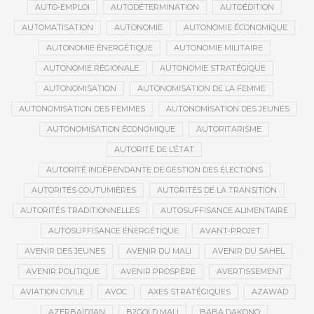
AUTO-EMPLOI
AUTODÉTERMINATION
AUTOÉDITION
AUTOMATISATION
AUTONOMIE
AUTONOMIE ÉCONOMIQUE
AUTONOMIE ÉNERGÉTIQUE
AUTONOMIE MILITAIRE
AUTONOMIE RÉGIONALE
AUTONOMIE STRATÉGIQUE
AUTONOMISATION
AUTONOMISATION DE LA FEMME
AUTONOMISATION DES FEMMES
AUTONOMISATION DES JEUNES
AUTONOMISATION ÉCONOMIQUE
AUTORITARISME
AUTORITÉ DE L’ÉTAT
AUTORITÉ INDÉPENDANTE DE GESTION DES ÉLECTIONS
AUTORITÉS COUTUMIÈRES
AUTORITÉS DE LA TRANSITION
AUTORITÉS TRADITIONNELLES
AUTOSUFFISANCE ALIMENTAIRE
AUTOSUFFISANCE ÉNERGÉTIQUE
AVANT-PROJET
AVENIR DES JEUNES
AVENIR DU MALI
AVENIR DU SAHEL
AVENIR POLITIQUE
AVENIR PROSPÈRE
AVERTISSEMENT
AVIATION CIVILE
AVOC
AXES STRATÉGIQUES
AZAWAD
AZERBAÏDJAN
B2GOLD MALI
BABA DAKONO