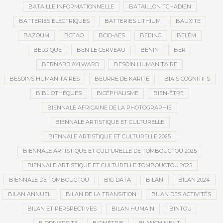
BATAILLE INFORMATIONNELLE
BATAILLON TCHADIEN
BATTERIES ÉLECTRIQUES
BATTERIES LITHIUM
BAUXITE
BAZOUM
BCEAO
BCID-AES
BEIJING
BELÉM
BELGIQUE
BEN LE CERVEAU
BÉNIN
BER
BERNARD AYLWARD
BESOIN HUMANITAIRE
BESOINS HUMANITAIRES
BEURRE DE KARITÉ
BIAIS COGNITIFS
BIBLIOTHÈQUES
BICÉPHALISME
BIEN-ÊTRE
BIENNALE AFRICAINE DE LA PHOTOGRAPHIE
BIENNALE ARTISTIQUE ET CULTURELLE
BIENNALE ARTISTIQUE ET CULTURELLE 2025
BIENNALE ARTISTIQUE ET CULTURELLE DE TOMBOUCTOU 2025
BIENNALE ARTISTIQUE ET CULTURELLE TOMBOUCTOU 2025
BIENNALE DE TOMBOUCTOU
BIG DATA
BILAN
BILAN 2024
BILAN ANNUEL
BILAN DE LA TRANSITION
BILAN DES ACTIVITÉS
BILAN ET PERSPECTIVES
BILAN HUMAIN
BINTOU