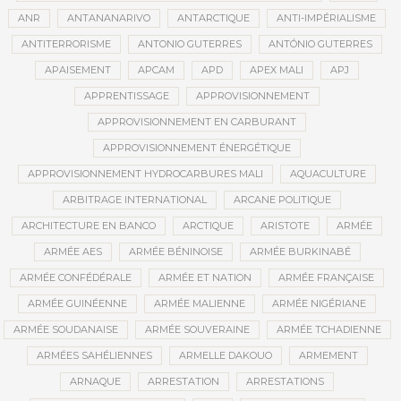
ANR
ANTANANARIVO
ANTARCTIQUE
ANTI-IMPÉRIALISME
ANTITERRORISME
ANTONIO GUTERRES
ANTÓNIO GUTERRES
APAISEMENT
APCAM
APD
APEX MALI
APJ
APPRENTISSAGE
APPROVISIONNEMENT
APPROVISIONNEMENT EN CARBURANT
APPROVISIONNEMENT ÉNERGÉTIQUE
APPROVISIONNEMENT HYDROCARBURES MALI
AQUACULTURE
ARBITRAGE INTERNATIONAL
ARCANE POLITIQUE
ARCHITECTURE EN BANCO
ARCTIQUE
ARISTOTE
ARMÉE
ARMÉE AES
ARMÉE BÉNINOISE
ARMÉE BURKINABÉ
ARMÉE CONFÉDÉRALE
ARMÉE ET NATION
ARMÉE FRANÇAISE
ARMÉE GUINÉENNE
ARMÉE MALIENNE
ARMÉE NIGÉRIANE
ARMÉE SOUDANAISE
ARMÉE SOUVERAINE
ARMÉE TCHADIENNE
ARMÉES SAHÉLIENNES
ARMELLE DAKOUO
ARMEMENT
ARNAQUE
ARRESTATION
ARRESTATIONS