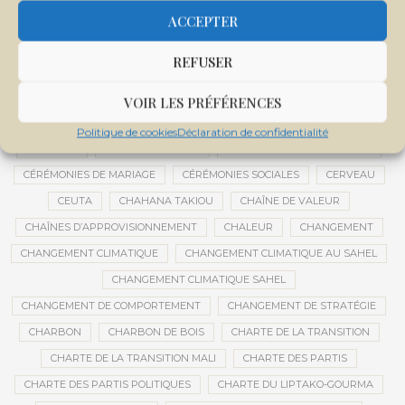
CENTRE DE SANTÉ COMMUNAUTAIRE
CENTRE DU MALI
ACCEPTER
CENTRE INTERNATIONAL DE CONFÉRENCES DE BAMAKO
REFUSER
CENTRE MALI
CENTRE NATIONAL DES EXAMENS ET CONCOURS DE L’ÉDUCATION
VOIR LES PRÉFÉRENCES
CENTRES DE DONNÉES
CERCLE DE RÉFLEXION À DISTANCE
Politique de cookies
Déclaration de confidentialité
CÉRÉALES
CÉRÉALES RUSSES
CÉRÉMONIE DE DÉCORATION
CÉRÉMONIES DE MARIAGE
CÉRÉMONIES SOCIALES
CERVEAU
CEUTA
CHAHANA TAKIOU
CHAÎNE DE VALEUR
CHAÎNES D’APPROVISIONNEMENT
CHALEUR
CHANGEMENT
CHANGEMENT CLIMATIQUE
CHANGEMENT CLIMATIQUE AU SAHEL
CHANGEMENT CLIMATIQUE SAHEL
CHANGEMENT DE COMPORTEMENT
CHANGEMENT DE STRATÉGIE
CHARBON
CHARBON DE BOIS
CHARTE DE LA TRANSITION
CHARTE DE LA TRANSITION MALI
CHARTE DES PARTIS
CHARTE DES PARTIS POLITIQUES
CHARTE DU LIPTAKO-GOURMA