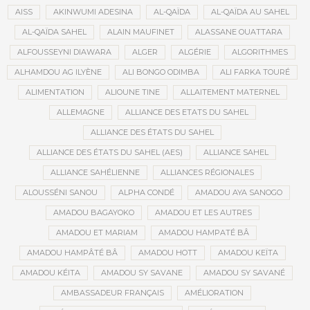
AISS
AKINWUMI ADESINA
AL-QAÏDA
AL-QAÏDA AU SAHEL
AL-QAÏDA SAHEL
ALAIN MAUFINET
ALASSANE OUATTARA
ALFOUSSEYNI DIAWARA
ALGER
ALGÉRIE
ALGORITHMES
ALHAMDOU AG ILYÈNE
ALI BONGO ODIMBA
ALI FARKA TOURÉ
ALIMENTATION
ALIOUNE TINE
ALLAITEMENT MATERNEL
ALLEMAGNE
ALLIANCE DES ETATS DU SAHEL
ALLIANCE DES ÉTATS DU SAHEL
ALLIANCE DES ÉTATS DU SAHEL (AES)
ALLIANCE SAHEL
ALLIANCE SAHÉLIENNE
ALLIANCES RÉGIONALES
ALOUSSÉNI SANOU
ALPHA CONDÉ
AMADOU AYA SANOGO
AMADOU BAGAYOKO
AMADOU ET LES AUTRES
AMADOU ET MARIAM
AMADOU HAMPATÉ BÂ
AMADOU HAMPÂTÉ BÂ
AMADOU HOTT
AMADOU KEÏTA
AMADOU KÉITA
AMADOU SY SAVANE
AMADOU SY SAVANÉ
AMBASSADEUR FRANÇAIS
AMÉLIORATION