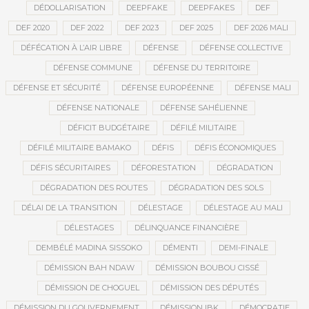
DÉDOLLARISATION
DEEPFAKE
DEEPFAKES
DEF
DEF 2020
DEF 2022
DEF 2023
DEF 2025
DEF 2026 MALI
DÉFÉCATION À L’AIR LIBRE
DÉFENSE
DÉFENSE COLLECTIVE
DÉFENSE COMMUNE
DÉFENSE DU TERRITOIRE
DÉFENSE ET SÉCURITÉ
DÉFENSE EUROPÉENNE
DÉFENSE MALI
DÉFENSE NATIONALE
DÉFENSE SAHÉLIENNE
DÉFICIT BUDGÉTAIRE
DÉFILÉ MILITAIRE
DÉFILÉ MILITAIRE BAMAKO
DÉFIS
DÉFIS ÉCONOMIQUES
DÉFIS SÉCURITAIRES
DÉFORESTATION
DÉGRADATION
DÉGRADATION DES ROUTES
DÉGRADATION DES SOLS
DÉLAI DE LA TRANSITION
DÉLESTAGE
DÉLESTAGE AU MALI
DÉLESTAGES
DÉLINQUANCE FINANCIÈRE
DEMBÉLÉ MADINA SISSOKO
DÉMENTI
DEMI-FINALE
DÉMISSION BAH NDAW
DÉMISSION BOUBOU CISSÉ
DÉMISSION DE CHOGUEL
DÉMISSION DES DÉPUTÉS
DÉMISSION DU GOUVERNEMENT
DÉMISSION IBK
DÉMOCRATIE