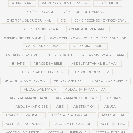
26 MARS 1991
29ÈME CONGRÈS DE L'AEEM
31 DÉCEMBRE
400ÈME FORAGE
4ÈME PONT DE BAMAKO
4ÈME RÉPUBLIQUE DU MALI
5°C
5ÈME RECENSEMENT GÉNÉRAL
61ÈME ANNIVERSAIRE
62ÈME ANNIVERSAIRE
63ÈME ANNIVERSAIRE
63ÈME ANNIVERSAIRE DE L'ARMÉE MALIENNE
64ÈME ANNIVERSAIRE
65E ANNIVERSAIRE
65E ANNIVERSAIRE DE L’INDÉPENDANCE
65E ANNIVERSAIRE FAMA
8 MARS
ABASS DEMBÉLÉ
ABDEL FATTAH AL-BURHAN
ABDELMADJID TEBBOUNE
ABDOU OUOLOGUEM
ABDOUL KASSIM FOMBA
ABDOULAYE DIOP
ABDOULAYE KONATÉ
ABDOULAYE MAÏGA
ABDOURAHAMANE TIANI
ABDRAHAMANE TIANI
ABDRAMANE COULIBALY
ABIDJAN
ABOUBAKAR CISSÉ
ABSI
ABSTENTION
ABUJA
ACADÉMIE FRANÇAISE
ACCÈS À L'EAU POTABLE
ACCÈS À L’EAU
ACCÈS À L’EAU POTABLE
ACCÈS À L’ÉDUCATION
ACCÈS À L'EAU
ACCÈS À LA JUSTICE
ACCÈS AU NUMÉRIQUE
ACCÈS AUX SOINS