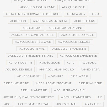
AFRIQUE FRANCOPHONE
AFRIQUE SUBSAHARIENNE
AFRIQUE SUBSAHRIENNE
AFRIQUE-RUSSIE
AGENCE INTERNATIONALE DE L’ÉNERGIE
AGENDA 2063
AGOA
AGRESSION
AGRESSION ASSIMI GOITA
AGRICULTEURS
AGRICULTURE
AGRICULTURE AFRICAINE
AGRICULTURE CONTRACTUELLE
AGRICULTURE DURABLE
AGRICULTURE ET ÉLEVAGE
AGRICULTURE IRRIGUÉE
AGRICULTURE MALI
AGRICULTURE MALIENNE
AGRICULTURE RÉSILIENTE SAHEL
AGRICULTURE SAHÉLIENNE
AGRO-INDUSTRIE
AGROÉCOLOGIE
AGRV
AGUELHOC
AGUIBOU DEMBÉLÉ
AHMADOU AL AMINOU LÔ
AHMED BABA
AÏCHA YATABARY
AÏD EL-FITR
AÏD EL-KÉBIR
AIDE ALIMENTAIRE
AIDE AU DÉVELOPPEMENT
AIDE FINANCIÈRE
AIDE HUMANITAIRE
AIDE INTERNATIONALE
AIDE PUBLIQUE AU DÉVELOPPEMENT
AIDES HUMANITAIRES
AIE
AIGE
AIGLES DAMES DU MALI
AIGLES DU MALI
AIR FRANCE