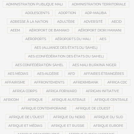
ADMINISTRATION PUBLIQUE MALI
ADMINISTRATION TERRITORIALE
ADOLESCENTS
ADOPTION
ADP-MALIBA
ADRESSE À LA NATION
ADULTÈRE
ADVERSITÉ
AECID
AEEM
AÉROPORT DE BAMAKO
AÉROPORT DIORI HAMANI
AÉROPORTS
AÉROPORTS DU MALI
AES
AES (ALLIANCE DES ÉTATS DU SAHEL)
AES (CONFÉDÉRATION DES ÉTATS DU SAHEL)
AES CONFÉDÉRATION SAHEL
AES MALI BURKINA NIGER
AES MÉDIAS
AES-ALGÉRIE
AFD
AFFAIRES ÉTRANGÈRES
AFFAIRISME
AFFRONTEMENTS
AFREXIMBANK
AFRICA CDC
AFRICA CORPS
AFRICA FORWARD
AFRICAN INITIATIVE
AFRICOM
AFRIQUE
AFRIQUE AUSTRALE
AFRIQUE CENTRALE
AFRIQUE CONTEMPORAINE
AFRIQUE DE L’OUEST
AFRIQUE DE L'OUEST
AFRIQUE DU NORD
AFRIQUE DU SUD
AFRIQUE ET MÉDIAS
AFRIQUE ET RUSSIE
AFRIQUE EUROPE