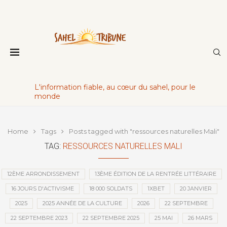
L'information fiable, au cœur du sahel, pour le
monde
Home
Tags
Posts tagged with "ressources naturelles Mali"
TAG:
RESSOURCES NATURELLES MALI
12ÈME ARRONDISSEMENT
13ÈME ÉDITION DE LA RENTRÉE LITTÉRAIRE
16 JOURS D'ACTIVISME
18 000 SOLDATS
1XBET
20 JANVIER
2025
2025 ANNÉE DE LA CULTURE
2026
22 SEPTEMBRE
22 SEPTEMBRE 2023
22 SEPTEMBRE 2025
25 MAI
26 MARS