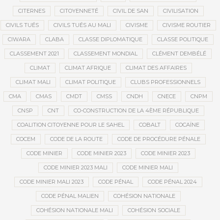
CITERNES
CITOYENNETÉ
CIVIL DE SAN
CIVILISATION
CIVILS TUÉS
CIVILS TUÉS AU MALI
CIVISME
CIVISME ROUTIER
CIWARA
CLABA
CLASSE DIPLOMATIQUE
CLASSE POLITIQUE
CLASSEMENT 2021
CLASSEMENT MONDIAL
CLÉMENT DEMBÉLÉ
CLIMAT
CLIMAT AFRIQUE
CLIMAT DES AFFAIRES
CLIMAT MALI
CLIMAT POLITIQUE
CLUBS PROFESSIONNELS
CMA
CMAS
CMDT
CMSS
CNDH
CNECE
CNPM
CNSP
CNT
CO-CONSTRUCTION DE LA 4ÈME RÉPUBLIQUE
COALITION CITOYENNE POUR LE SAHEL
COBALT
COCAÏNE
COCEM
CODE DE LA ROUTE
CODE DE PROCÉDURE PÉNALE
CODE MINIER
CODE MINIER 2023
CODE MINIER 2023
CODE MINIER 2023 MALI
CODE MINIER MALI
CODE MINIER MALI 2023
CODE PÉNAL
CODE PÉNAL 2024
CODE PÉNAL MALIEN
COHÉSION NATIONALE
COHÉSION NATIONALE MALI
COHÉSION SOCIALE