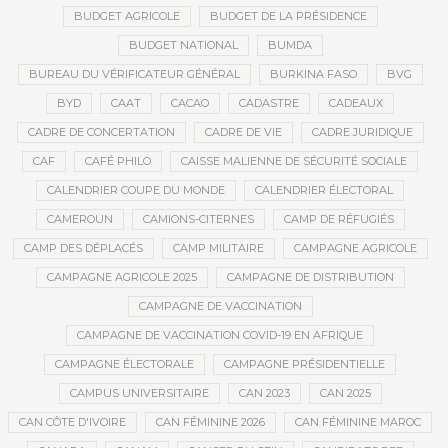
BUDGET AGRICOLE
BUDGET DE LA PRÉSIDENCE
BUDGET NATIONAL
BUMDA
BUREAU DU VÉRIFICATEUR GÉNÉRAL
BURKINA FASO
BVG
BYD
CAAT
CACAO
CADASTRE
CADEAUX
CADRE DE CONCERTATION
CADRE DE VIE
CADRE JURIDIQUE
CAF
CAFÉ PHILO
CAISSE MALIENNE DE SÉCURITÉ SOCIALE
CALENDRIER COUPE DU MONDE
CALENDRIER ÉLECTORAL
CAMEROUN
CAMIONS-CITERNES
CAMP DE RÉFUGIÉS
CAMP DES DÉPLACÉS
CAMP MILITAIRE
CAMPAGNE AGRICOLE
CAMPAGNE AGRICOLE 2025
CAMPAGNE DE DISTRIBUTION
CAMPAGNE DE VACCINATION
CAMPAGNE DE VACCINATION COVID-19 EN AFRIQUE
CAMPAGNE ÉLECTORALE
CAMPAGNE PRÉSIDENTIELLE
CAMPUS UNIVERSITAIRE
CAN 2023
CAN 2025
CAN CÔTE D'IVOIRE
CAN FÉMININE 2026
CAN FÉMININE MAROC