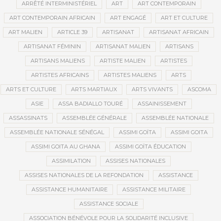
ARRÊTÉ INTERMINISTÉRIEL
ART
ART CONTEMPORAIN
ART CONTEMPORAIN AFRICAIN
ART ENGAGÉ
ART ET CULTURE
ART MALIEN
ARTICLE 39
ARTISANAT
ARTISANAT AFRICAIN
ARTISANAT FÉMININ
ARTISANAT MALIEN
ARTISANS
ARTISANS MALIENS
ARTISTE MALIEN
ARTISTES
ARTISTES AFRICAINS
ARTISTES MALIENS
ARTS
ARTS ET CULTURE
ARTS MARTIAUX
ARTS VIVANTS
ASCOMA
ASIE
ASSA BADIALLO TOURÉ
ASSAINISSEMENT
ASSASSINATS
ASSEMBLÉE GÉNÉRALE
ASSEMBLÉE NATIONALE
ASSEMBLÉE NATIONALE SÉNÉGAL
ASSIMI GOÏTA
ASSIMI GOITA
ASSIMI GOITA AU GHANA
ASSIMI GOÏTA ÉDUCATION
ASSIMILATION
ASSISES NATIONALES
ASSISES NATIONALES DE LA REFONDATION
ASSISTANCE
ASSISTANCE HUMANITAIRE
ASSISTANCE MILITAIRE
ASSISTANCE SOCIALE
ASSOCIATION BÉNÉVOLE POUR LA SOLIDARITÉ INCLUSIVE