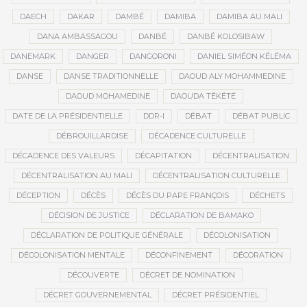
DAECH
DAKAR
DAMBÉ
DAMIBA
DAMIBA AU MALI
DANA AMBASSAGOU
DANBÉ
DANBÉ KOLOSIBAW
DANEMARK
DANGER
DANGORONI
DANIEL SIMÉON KÉLÉMA
DANSE
DANSE TRADITIONNELLE
DAOUD ALY MOHAMMEDINE
DAOUD MOHAMEDINE
DAOUDA TÉKÉTÉ
DATE DE LA PRÉSIDENTIELLE
DDR-I
DÉBAT
DÉBAT PUBLIC
DÉBROUILLARDISE
DÉCADENCE CULTURELLE
DÉCADENCE DES VALEURS
DÉCAPITATION
DÉCENTRALISATION
DÉCENTRALISATION AU MALI
DÉCENTRALISATION CULTURELLE
DÉCEPTION
DÉCÈS
DÉCÈS DU PAPE FRANÇOIS
DÉCHETS
DÉCISION DE JUSTICE
DÉCLARATION DE BAMAKO
DÉCLARATION DE POLITIQUE GÉNÉRALE
DÉCOLONISATION
DÉCOLONISATION MENTALE
DÉCONFINEMENT
DÉCORATION
DÉCOUVERTE
DÉCRET DE NOMINATION
DÉCRET GOUVERNEMENTAL
DÉCRET PRÉSIDENTIEL