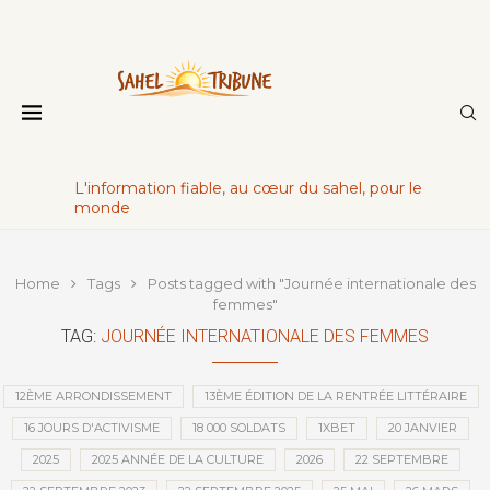
L'information fiable, au cœur du sahel, pour le
monde
Home
Tags
Posts tagged with "Journée internationale des
femmes"
TAG:
JOURNÉE INTERNATIONALE DES FEMMES
12ÈME ARRONDISSEMENT
13ÈME ÉDITION DE LA RENTRÉE LITTÉRAIRE
16 JOURS D'ACTIVISME
18 000 SOLDATS
1XBET
20 JANVIER
2025
2025 ANNÉE DE LA CULTURE
2026
22 SEPTEMBRE