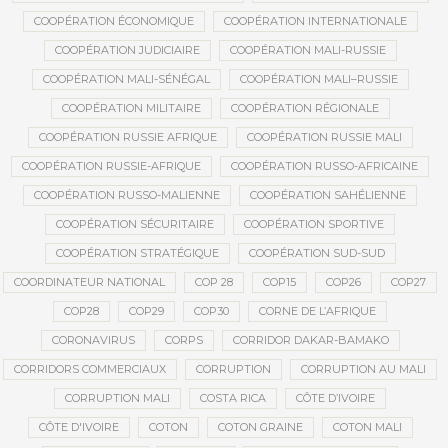
COOPÉRATION ÉCONOMIQUE
COOPÉRATION INTERNATIONALE
COOPÉRATION JUDICIAIRE
COOPÉRATION MALI-RUSSIE
COOPÉRATION MALI-SÉNÉGAL
COOPÉRATION MALI–RUSSIE
COOPÉRATION MILITAIRE
COOPÉRATION RÉGIONALE
COOPÉRATION RUSSIE AFRIQUE
COOPÉRATION RUSSIE MALI
COOPÉRATION RUSSIE-AFRIQUE
COOPÉRATION RUSSO-AFRICAINE
COOPÉRATION RUSSO-MALIENNE
COOPÉRATION SAHÉLIENNE
COOPÉRATION SÉCURITAIRE
COOPÉRATION SPORTIVE
COOPÉRATION STRATÉGIQUE
COOPÉRATION SUD-SUD
COORDINATEUR NATIONAL
COP 28
COP15
COP26
COP27
COP28
COP29
COP30
CORNE DE L’AFRIQUE
CORONAVIRUS
CORPS
CORRIDOR DAKAR-BAMAKO
CORRIDORS COMMERCIAUX
CORRUPTION
CORRUPTION AU MALI
CORRUPTION MALI
COSTA RICA
CÔTE D’IVOIRE
CÔTE D'IVOIRE
COTON
COTON GRAINE
COTON MALI