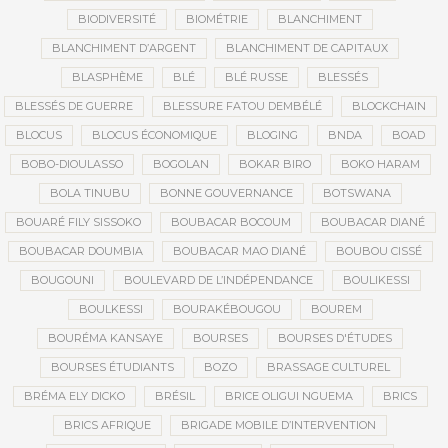
BIODIVERSITÉ
BIOMÉTRIE
BLANCHIMENT
BLANCHIMENT D’ARGENT
BLANCHIMENT DE CAPITAUX
BLASPHÈME
BLÉ
BLÉ RUSSE
BLESSÉS
BLESSÉS DE GUERRE
BLESSURE FATOU DEMBÉLÉ
BLOCKCHAIN
BLOCUS
BLOCUS ÉCONOMIQUE
BLOGING
BNDA
BOAD
BOBO-DIOULASSO
BOGOLAN
BOKAR BIRO
BOKO HARAM
BOLA TINUBU
BONNE GOUVERNANCE
BOTSWANA
BOUARÉ FILY SISSOKO
BOUBACAR BOCOUM
BOUBACAR DIANÉ
BOUBACAR DOUMBIA
BOUBACAR MAO DIANÉ
BOUBOU CISSÉ
BOUGOUNI
BOULEVARD DE L’INDÉPENDANCE
BOULIKESSI
BOULKESSI
BOURAKÉBOUGOU
BOUREM
BOURÉMA KANSAYE
BOURSES
BOURSES D'ÉTUDES
BOURSES ÉTUDIANTS
BOZO
BRASSAGE CULTUREL
BRÉMA ELY DICKO
BRÉSIL
BRICE OLIGUI NGUEMA
BRICS
BRICS AFRIQUE
BRIGADE MOBILE D’INTERVENTION