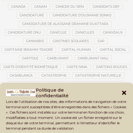
CANADA
CANAM
CANCER DU SEIN
CANDIDATS DEF
CANDIDATURE
CANDIDATURE D'OUSMANE SONKO
CANDIDATURE DE ALASSANE DRAMANE OUATTARA
CANDIDATURE ONU
CANICULE
CANICULES
CANIVEAUX
CANNABIS
CANTINES SCOLAIRES
CAP
CAPITAINE IBRAHIM TRAORÉ
CAPITAL HUMAIN
CAPITAL SOCIAL
CAPITOLE
CARBURANT
CARBURANT MALI
CARTE D’IDENTITÉ BIOMÉTRIQUE
CARTE NINA
CARTONS ROUGES
CASABLANCA
CATASTROPHE
CATASTROPHE NATURELLE
CATASTROPHES CLIMATIQUES
CATASTROPHES NATURELLES
Politique de
CAUTION 10 000 DOLLARS
CAUTION DE VISA
CDAT
CECOGEC
confidentialité
CEDEAO
CÉDÉAO
CEI
CÉLÉBRATION NATIONALE
CEMAC
Lors de l’utilisation de nos sites, des informations de navigation de votre
terminal sont susceptibles d’être enregistrées dans des fichiers « Cookies
CEMAPI
CEN-SNESUP
CENOU
CENSURE
». Ces fichiers sont installés sur votre terminal en fonction de vos choix,
modifiables à tout moment. Un cookie est un fichier enregistré sur le
CENTRAFRIQUE
CENTRALE SOLAIRE
disque dur de votre terminal, permettant à l’émetteur d’identifier le
CENTRALE SOLAIRE DE SANANKOROBA
CENTRALES SOLAIRES
terminal pendant sa durée de validation.