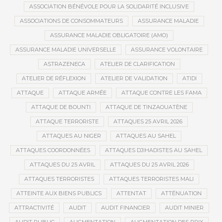
ASSOCIATION BÉNÉVOLE POUR LA SOLIDARITÉ INCLUSIVE
ASSOCIATIONS DE CONSOMMATEURS
ASSURANCE MALADIE
ASSURANCE MALADIE OBLIGATOIRE (AMO)
ASSURANCE MALADIE UNIVERSELLE
ASSURANCE VOLONTAIRE
ASTRAZENECA
ATELIER DE CLARIFICATION
ATELIER DE RÉFLEXION
ATELIER DE VALIDATION
ATIDI
ATTAQUE
ATTAQUE ARMÉE
ATTAQUE CONTRE LES FAMA
ATTAQUE DE BOUNTI
ATTAQUE DE TINZAOUATÈNE
ATTAQUE TERRORISTE
ATTAQUES 25 AVRIL 2026
ATTAQUES AU NIGER
ATTAQUES AU SAHEL
ATTAQUES COORDONNÉES
ATTAQUES DJIHADISTES AU SAHEL
ATTAQUES DU 25 AVRIL
ATTAQUES DU 25 AVRIL 2026
ATTAQUES TERRORISTES
ATTAQUES TERRORISTES MALI
ATTEINTE AUX BIENS PUBLICS
ATTENTAT
ATTÉNUATION
ATTRACTIVITÉ
AUDIT
AUDIT FINANCIER
AUDIT MINIER