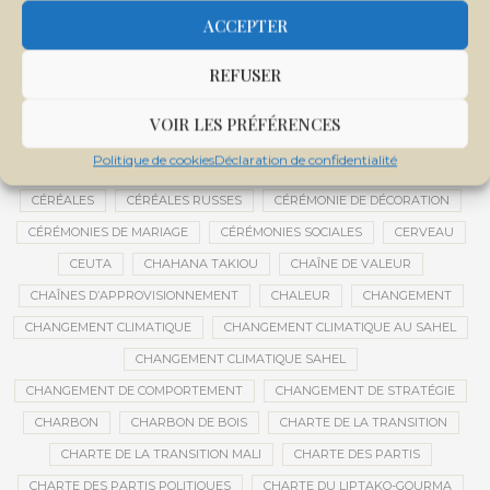
CENTRE D'INTELLIGENCE ARTIFICIELLE
ACCEPTER
CENTRE DE SANTÉ COMMUNAUTAIRE
CENTRE DU MALI
REFUSER
CENTRE INTERNATIONAL DE CONFÉRENCES DE BAMAKO
CENTRE MALI
VOIR LES PRÉFÉRENCES
CENTRE NATIONAL DES EXAMENS ET CONCOURS DE L’ÉDUCATION
Politique de cookies
Déclaration de confidentialité
CENTRES DE DONNÉES
CERCLE DE RÉFLEXION À DISTANCE
CÉRÉALES
CÉRÉALES RUSSES
CÉRÉMONIE DE DÉCORATION
CÉRÉMONIES DE MARIAGE
CÉRÉMONIES SOCIALES
CERVEAU
CEUTA
CHAHANA TAKIOU
CHAÎNE DE VALEUR
CHAÎNES D’APPROVISIONNEMENT
CHALEUR
CHANGEMENT
CHANGEMENT CLIMATIQUE
CHANGEMENT CLIMATIQUE AU SAHEL
CHANGEMENT CLIMATIQUE SAHEL
CHANGEMENT DE COMPORTEMENT
CHANGEMENT DE STRATÉGIE
CHARBON
CHARBON DE BOIS
CHARTE DE LA TRANSITION
CHARTE DE LA TRANSITION MALI
CHARTE DES PARTIS
CHARTE DES PARTIS POLITIQUES
CHARTE DU LIPTAKO-GOURMA