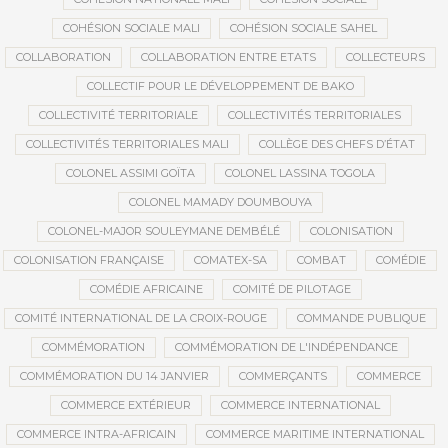
COHÉSION SOCIALE MALI
COHÉSION SOCIALE SAHEL
COLLABORATION
COLLABORATION ENTRE ETATS
COLLECTEURS
COLLECTIF POUR LE DÉVELOPPEMENT DE BAKO
COLLECTIVITÉ TERRITORIALE
COLLECTIVITÉS TERRITORIALES
COLLECTIVITÉS TERRITORIALES MALI
COLLÈGE DES CHEFS D’ÉTAT
COLONEL ASSIMI GOÏTA
COLONEL LASSINA TOGOLA
COLONEL MAMADY DOUMBOUYA
COLONEL-MAJOR SOULEYMANE DEMBÉLÉ
COLONISATION
COLONISATION FRANÇAISE
COMATEX-SA
COMBAT
COMÉDIE
COMÉDIE AFRICAINE
COMITÉ DE PILOTAGE
COMITÉ INTERNATIONAL DE LA CROIX-ROUGE
COMMANDE PUBLIQUE
COMMÉMORATION
COMMÉMORATION DE L'INDÉPENDANCE
COMMÉMORATION DU 14 JANVIER
COMMERÇANTS
COMMERCE
COMMERCE EXTÉRIEUR
COMMERCE INTERNATIONAL
COMMERCE INTRA-AFRICAIN
COMMERCE MARITIME INTERNATIONAL