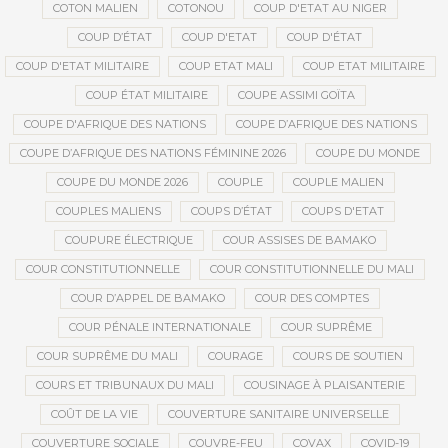
COTON MALIEN
COTONOU
COUP D'ETAT AU NIGER
COUP D’ÉTAT
COUP D'ETAT
COUP D'ÉTAT
COUP D'ETAT MILITAIRE
COUP ETAT MALI
COUP ETAT MILITAIRE
COUP ÉTAT MILITAIRE
COUPE ASSIMI GOÏTA
COUPE D'AFRIQUE DES NATIONS
COUPE D’AFRIQUE DES NATIONS
COUPE D’AFRIQUE DES NATIONS FÉMININE 2026
COUPE DU MONDE
COUPE DU MONDE 2026
COUPLE
COUPLE MALIEN
COUPLES MALIENS
COUPS D’ÉTAT
COUPS D'ETAT
COUPURE ÉLECTRIQUE
COUR ASSISES DE BAMAKO
COUR CONSTITUTIONNELLE
COUR CONSTITUTIONNELLE DU MALI
COUR D’APPEL DE BAMAKO
COUR DES COMPTES
COUR PÉNALE INTERNATIONALE
COUR SUPRÊME
COUR SUPRÊME DU MALI
COURAGE
COURS DE SOUTIEN
COURS ET TRIBUNAUX DU MALI
COUSINAGE À PLAISANTERIE
COÛT DE LA VIE
COUVERTURE SANITAIRE UNIVERSELLE
COUVERTURE SOCIALE
COUVRE-FEU
COVAX
COVID-19