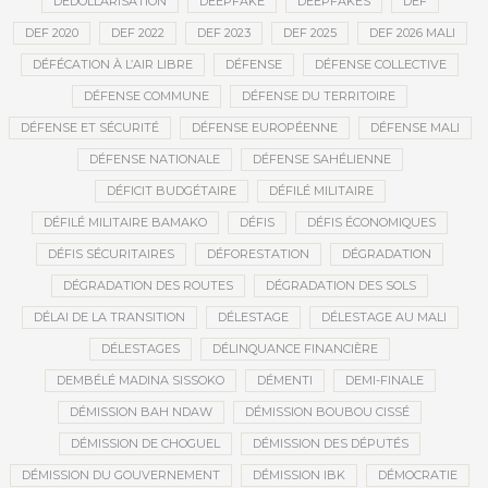
DÉDOLLARISATION
DEEPFAKE
DEEPFAKES
DEF
DEF 2020
DEF 2022
DEF 2023
DEF 2025
DEF 2026 MALI
DÉFÉCATION À L’AIR LIBRE
DÉFENSE
DÉFENSE COLLECTIVE
DÉFENSE COMMUNE
DÉFENSE DU TERRITOIRE
DÉFENSE ET SÉCURITÉ
DÉFENSE EUROPÉENNE
DÉFENSE MALI
DÉFENSE NATIONALE
DÉFENSE SAHÉLIENNE
DÉFICIT BUDGÉTAIRE
DÉFILÉ MILITAIRE
DÉFILÉ MILITAIRE BAMAKO
DÉFIS
DÉFIS ÉCONOMIQUES
DÉFIS SÉCURITAIRES
DÉFORESTATION
DÉGRADATION
DÉGRADATION DES ROUTES
DÉGRADATION DES SOLS
DÉLAI DE LA TRANSITION
DÉLESTAGE
DÉLESTAGE AU MALI
DÉLESTAGES
DÉLINQUANCE FINANCIÈRE
DEMBÉLÉ MADINA SISSOKO
DÉMENTI
DEMI-FINALE
DÉMISSION BAH NDAW
DÉMISSION BOUBOU CISSÉ
DÉMISSION DE CHOGUEL
DÉMISSION DES DÉPUTÉS
DÉMISSION DU GOUVERNEMENT
DÉMISSION IBK
DÉMOCRATIE