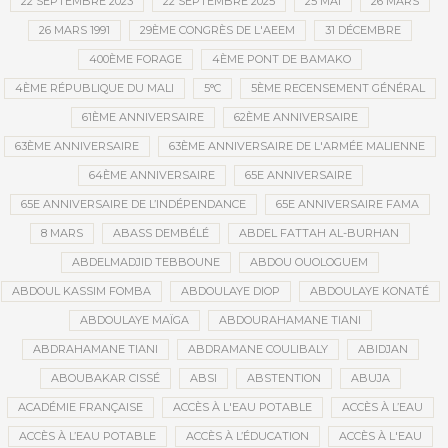
22 SEPTEMBRE 2023
22 SEPTEMBRE 2025
25 MAI
26 MARS
26 MARS 1991
29ÈME CONGRÈS DE L'AEEM
31 DÉCEMBRE
400ÈME FORAGE
4ÈME PONT DE BAMAKO
4ÈME RÉPUBLIQUE DU MALI
5°C
5ÈME RECENSEMENT GÉNÉRAL
61ÈME ANNIVERSAIRE
62ÈME ANNIVERSAIRE
63ÈME ANNIVERSAIRE
63ÈME ANNIVERSAIRE DE L'ARMÉE MALIENNE
64ÈME ANNIVERSAIRE
65E ANNIVERSAIRE
65E ANNIVERSAIRE DE L’INDÉPENDANCE
65E ANNIVERSAIRE FAMA
8 MARS
ABASS DEMBÉLÉ
ABDEL FATTAH AL-BURHAN
ABDELMADJID TEBBOUNE
ABDOU OUOLOGUEM
ABDOUL KASSIM FOMBA
ABDOULAYE DIOP
ABDOULAYE KONATÉ
ABDOULAYE MAÏGA
ABDOURAHAMANE TIANI
ABDRAHAMANE TIANI
ABDRAMANE COULIBALY
ABIDJAN
ABOUBAKAR CISSÉ
ABSI
ABSTENTION
ABUJA
ACADÉMIE FRANÇAISE
ACCÈS À L'EAU POTABLE
ACCÈS À L’EAU
ACCÈS À L’EAU POTABLE
ACCÈS À L’ÉDUCATION
ACCÈS À L'EAU