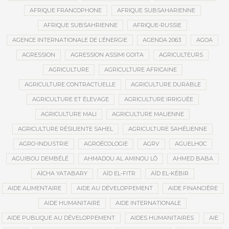
AFRIQUE FRANCOPHONE
AFRIQUE SUBSAHARIENNE
AFRIQUE SUBSAHRIENNE
AFRIQUE-RUSSIE
AGENCE INTERNATIONALE DE L’ÉNERGIE
AGENDA 2063
AGOA
AGRESSION
AGRESSION ASSIMI GOITA
AGRICULTEURS
AGRICULTURE
AGRICULTURE AFRICAINE
AGRICULTURE CONTRACTUELLE
AGRICULTURE DURABLE
AGRICULTURE ET ÉLEVAGE
AGRICULTURE IRRIGUÉE
AGRICULTURE MALI
AGRICULTURE MALIENNE
AGRICULTURE RÉSILIENTE SAHEL
AGRICULTURE SAHÉLIENNE
AGRO-INDUSTRIE
AGROÉCOLOGIE
AGRV
AGUELHOC
AGUIBOU DEMBÉLÉ
AHMADOU AL AMINOU LÔ
AHMED BABA
AÏCHA YATABARY
AÏD EL-FITR
AÏD EL-KÉBIR
AIDE ALIMENTAIRE
AIDE AU DÉVELOPPEMENT
AIDE FINANCIÈRE
AIDE HUMANITAIRE
AIDE INTERNATIONALE
AIDE PUBLIQUE AU DÉVELOPPEMENT
AIDES HUMANITAIRES
AIE