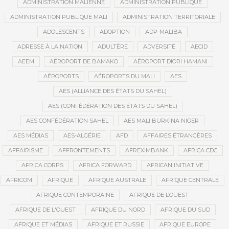
ADMINISTRATION MALIENNE
ADMINISTRATION PUBLIQUE
ADMINISTRATION PUBLIQUE MALI
ADMINISTRATION TERRITORIALE
ADOLESCENTS
ADOPTION
ADP-MALIBA
ADRESSE À LA NATION
ADULTÈRE
ADVERSITÉ
AECID
AEEM
AÉROPORT DE BAMAKO
AÉROPORT DIORI HAMANI
AÉROPORTS
AÉROPORTS DU MALI
AES
AES (ALLIANCE DES ÉTATS DU SAHEL)
AES (CONFÉDÉRATION DES ÉTATS DU SAHEL)
AES CONFÉDÉRATION SAHEL
AES MALI BURKINA NIGER
AES MÉDIAS
AES-ALGÉRIE
AFD
AFFAIRES ÉTRANGÈRES
AFFAIRISME
AFFRONTEMENTS
AFREXIMBANK
AFRICA CDC
AFRICA CORPS
AFRICA FORWARD
AFRICAN INITIATIVE
AFRICOM
AFRIQUE
AFRIQUE AUSTRALE
AFRIQUE CENTRALE
AFRIQUE CONTEMPORAINE
AFRIQUE DE L’OUEST
AFRIQUE DE L'OUEST
AFRIQUE DU NORD
AFRIQUE DU SUD
AFRIQUE ET MÉDIAS
AFRIQUE ET RUSSIE
AFRIQUE EUROPE