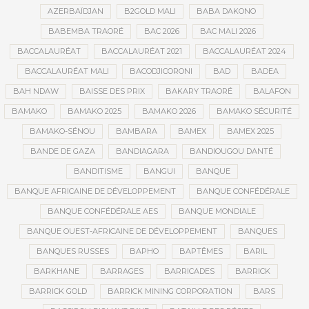
AZERBAÏDJAN
B2GOLD MALI
BABA DAKONO
BABEMBA TRAORÉ
BAC 2026
BAC MALI 2026
BACCALAURÉAT
BACCALAURÉAT 2021
BACCALAURÉAT 2024
BACCALAURÉAT MALI
BACODJICORONI
BAD
BADEA
BAH NDAW
BAISSE DES PRIX
BAKARY TRAORÉ
BALAFON
BAMAKO
BAMAKO 2025
BAMAKO 2026
BAMAKO SÉCURITÉ
BAMAKO-SÉNOU
BAMBARA
BAMEX
BAMEX 2025
BANDE DE GAZA
BANDIAGARA
BANDIOUGOU DANTÉ
BANDITISME
BANGUI
BANQUE
BANQUE AFRICAINE DE DÉVELOPPEMENT
BANQUE CONFÉDÉRALE
BANQUE CONFÉDÉRALE AES
BANQUE MONDIALE
BANQUE OUEST-AFRICAINE DE DÉVELOPPEMENT
BANQUES
BANQUES RUSSES
BAPHO
BAPTÊMES
BARIL
BARKHANE
BARRAGES
BARRICADES
BARRICK
BARRICK GOLD
BARRICK MINING CORPORATION
BARS