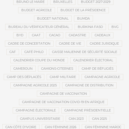
BRUNO LE MAIRE
BRUXELLES
BUDGET 2027-2029
BUDGET AGRICOLE
BUDGET DE LA PRÉSIDENCE
BUDGET NATIONAL
BUMDA
BUREAU DU VÉRIFICATEUR GÉNÉRAL
BURKINA FASO
BVG
BYD
CAAT
CACAO
CADASTRE
CADEAUX
CADRE DE CONCERTATION
CADRE DE VIE
CADRE JURIDIQUE
CAF
CAFÉ PHILO
CAISSE MALIENNE DE SÉCURITÉ SOCIALE
CALENDRIER COUPE DU MONDE
CALENDRIER ÉLECTORAL
CAMEROUN
CAMIONS-CITERNES
CAMP DE RÉFUGIÉS
CAMP DES DÉPLACÉS
CAMP MILITAIRE
CAMPAGNE AGRICOLE
CAMPAGNE AGRICOLE 2025
CAMPAGNE DE DISTRIBUTION
CAMPAGNE DE VACCINATION
CAMPAGNE DE VACCINATION COVID-19 EN AFRIQUE
CAMPAGNE ÉLECTORALE
CAMPAGNE PRÉSIDENTIELLE
CAMPUS UNIVERSITAIRE
CAN 2023
CAN 2025
CAN CÔTE D'IVOIRE
CAN FÉMININE 2026
CAN FÉMININE MAROC