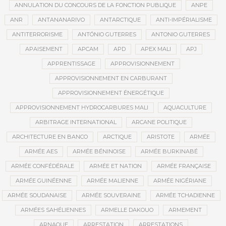
ANNULATION DU CONCOURS DE LA FONCTION PUBLIQUE
ANPE
ANR
ANTANANARIVO
ANTARCTIQUE
ANTI-IMPÉRIALISME
ANTITERRORISME
ANTÓNIO GUTERRES
ANTONIO GUTERRES
APAISEMENT
APCAM
APD
APEX MALI
APJ
APPRENTISSAGE
APPROVISIONNEMENT
APPROVISIONNEMENT EN CARBURANT
APPROVISIONNEMENT ÉNERGÉTIQUE
APPROVISIONNEMENT HYDROCARBURES MALI
AQUACULTURE
ARBITRAGE INTERNATIONAL
ARCANE POLITIQUE
ARCHITECTURE EN BANCO
ARCTIQUE
ARISTOTE
ARMÉE
ARMÉE AES
ARMÉE BÉNINOISE
ARMÉE BURKINABÉ
ARMÉE CONFÉDÉRALE
ARMÉE ET NATION
ARMÉE FRANÇAISE
ARMÉE GUINÉENNE
ARMÉE MALIENNE
ARMÉE NIGÉRIANE
ARMÉE SOUDANAISE
ARMÉE SOUVERAINE
ARMÉE TCHADIENNE
ARMÉES SAHÉLIENNES
ARMELLE DAKOUO
ARMEMENT
ARNAQUE
ARRESTATION
ARRESTATIONS