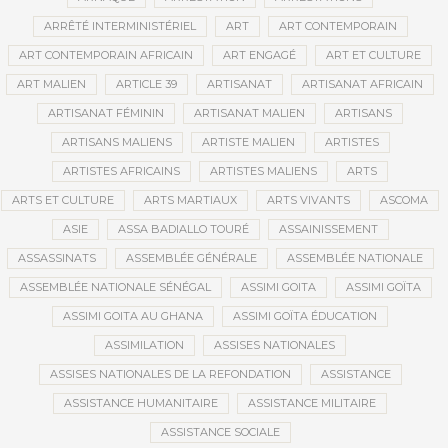
ARRÊTÉ INTERMINISTÉRIEL
ART
ART CONTEMPORAIN
ART CONTEMPORAIN AFRICAIN
ART ENGAGÉ
ART ET CULTURE
ART MALIEN
ARTICLE 39
ARTISANAT
ARTISANAT AFRICAIN
ARTISANAT FÉMININ
ARTISANAT MALIEN
ARTISANS
ARTISANS MALIENS
ARTISTE MALIEN
ARTISTES
ARTISTES AFRICAINS
ARTISTES MALIENS
ARTS
ARTS ET CULTURE
ARTS MARTIAUX
ARTS VIVANTS
ASCOMA
ASIE
ASSA BADIALLO TOURÉ
ASSAINISSEMENT
ASSASSINATS
ASSEMBLÉE GÉNÉRALE
ASSEMBLÉE NATIONALE
ASSEMBLÉE NATIONALE SÉNÉGAL
ASSIMI GOITA
ASSIMI GOÏTA
ASSIMI GOITA AU GHANA
ASSIMI GOÏTA ÉDUCATION
ASSIMILATION
ASSISES NATIONALES
ASSISES NATIONALES DE LA REFONDATION
ASSISTANCE
ASSISTANCE HUMANITAIRE
ASSISTANCE MILITAIRE
ASSISTANCE SOCIALE