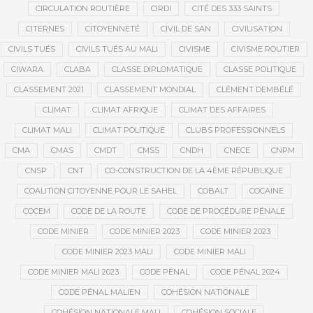
CIRCULATION ROUTIÈRE
CIRDI
CITÉ DES 333 SAINTS
CITERNES
CITOYENNETÉ
CIVIL DE SAN
CIVILISATION
CIVILS TUÉS
CIVILS TUÉS AU MALI
CIVISME
CIVISME ROUTIER
CIWARA
CLABA
CLASSE DIPLOMATIQUE
CLASSE POLITIQUE
CLASSEMENT 2021
CLASSEMENT MONDIAL
CLÉMENT DEMBÉLÉ
CLIMAT
CLIMAT AFRIQUE
CLIMAT DES AFFAIRES
CLIMAT MALI
CLIMAT POLITIQUE
CLUBS PROFESSIONNELS
CMA
CMAS
CMDT
CMSS
CNDH
CNECE
CNPM
CNSP
CNT
CO-CONSTRUCTION DE LA 4ÈME RÉPUBLIQUE
COALITION CITOYENNE POUR LE SAHEL
COBALT
COCAÏNE
COCEM
CODE DE LA ROUTE
CODE DE PROCÉDURE PÉNALE
CODE MINIER
CODE MINIER 2023
CODE MINIER 2023
CODE MINIER 2023 MALI
CODE MINIER MALI
CODE MINIER MALI 2023
CODE PÉNAL
CODE PÉNAL 2024
CODE PÉNAL MALIEN
COHÉSION NATIONALE
COHÉSION NATIONALE MALI
COHÉSION SOCIALE