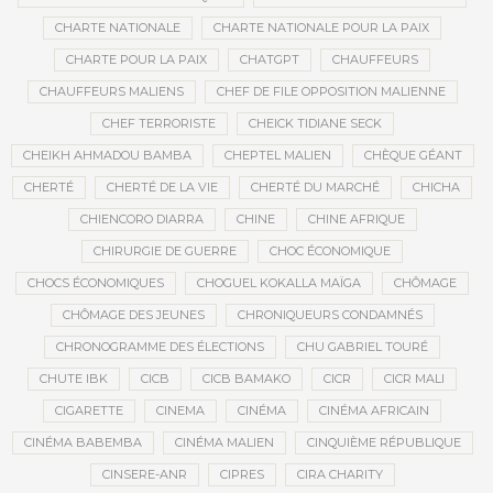
CHARTE NATIONALE
CHARTE NATIONALE POUR LA PAIX
CHARTE POUR LA PAIX
CHATGPT
CHAUFFEURS
CHAUFFEURS MALIENS
CHEF DE FILE OPPOSITION MALIENNE
CHEF TERRORISTE
CHEICK TIDIANE SECK
CHEIKH AHMADOU BAMBA
CHEPTEL MALIEN
CHÈQUE GÉANT
CHERTÉ
CHERTÉ DE LA VIE
CHERTÉ DU MARCHÉ
CHICHA
CHIENCORO DIARRA
CHINE
CHINE AFRIQUE
CHIRURGIE DE GUERRE
CHOC ÉCONOMIQUE
CHOCS ÉCONOMIQUES
CHOGUEL KOKALLA MAÏGA
CHÔMAGE
CHÔMAGE DES JEUNES
CHRONIQUEURS CONDAMNÉS
CHRONOGRAMME DES ÉLECTIONS
CHU GABRIEL TOURÉ
CHUTE IBK
CICB
CICB BAMAKO
CICR
CICR MALI
CIGARETTE
CINEMA
CINÉMA
CINÉMA AFRICAIN
CINÉMA BABEMBA
CINÉMA MALIEN
CINQUIÈME RÉPUBLIQUE
CINSERE-ANR
CIPRES
CIRA CHARITY