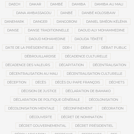
DAECH
DAKAR
DAMBÉ
DAMIBA
DAMIBA AU MALI
DANA AMBASSAGOU
DANBÉ
DANBÉ KOLOSIBAW
DANEMARK
DANGER
DANGORONI
DANIEL SIMÉON KÉLÉMA
DANSE
DANSE TRADITIONNELLE
DAOUD ALY MOHAMMEDINE
DAOUD MOHAMEDINE
DAOUDA TÉKÉTÉ
DATE DE LA PRÉSIDENTIELLE
DDR-I
DÉBAT
DÉBAT PUBLIC
DÉBROUILLARDISE
DÉCADENCE CULTURELLE
DÉCADENCE DES VALEURS
DÉCAPITATION
DÉCENTRALISATION
DÉCENTRALISATION AU MALI
DÉCENTRALISATION CULTURELLE
DÉCEPTION
DÉCÈS
DÉCÈS DU PAPE FRANÇOIS
DÉCHETS
DÉCISION DE JUSTICE
DÉCLARATION DE BAMAKO
DÉCLARATION DE POLITIQUE GÉNÉRALE
DÉCOLONISATION
DÉCOLONISATION MENTALE
DÉCONFINEMENT
DÉCORATION
DÉCOUVERTE
DÉCRET DE NOMINATION
DÉCRET GOUVERNEMENTAL
DÉCRET PRÉSIDENTIEL