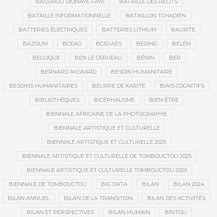
BASSIROU DIOMAYE FAYE
BATAILLE DES RÉCITS
BATAILLE INFORMATIONNELLE
BATAILLON TCHADIEN
BATTERIES ÉLECTRIQUES
BATTERIES LITHIUM
BAUXITE
BAZOUM
BCEAO
BCID-AES
BEIJING
BELÉM
BELGIQUE
BEN LE CERVEAU
BÉNIN
BER
BERNARD AYLWARD
BESOIN HUMANITAIRE
BESOINS HUMANITAIRES
BEURRE DE KARITÉ
BIAIS COGNITIFS
BIBLIOTHÈQUES
BICÉPHALISME
BIEN-ÊTRE
BIENNALE AFRICAINE DE LA PHOTOGRAPHIE
BIENNALE ARTISTIQUE ET CULTURELLE
BIENNALE ARTISTIQUE ET CULTURELLE 2025
BIENNALE ARTISTIQUE ET CULTURELLE DE TOMBOUCTOU 2025
BIENNALE ARTISTIQUE ET CULTURELLE TOMBOUCTOU 2025
BIENNALE DE TOMBOUCTOU
BIG DATA
BILAN
BILAN 2024
BILAN ANNUEL
BILAN DE LA TRANSITION
BILAN DES ACTIVITÉS
BILAN ET PERSPECTIVES
BILAN HUMAIN
BINTOU