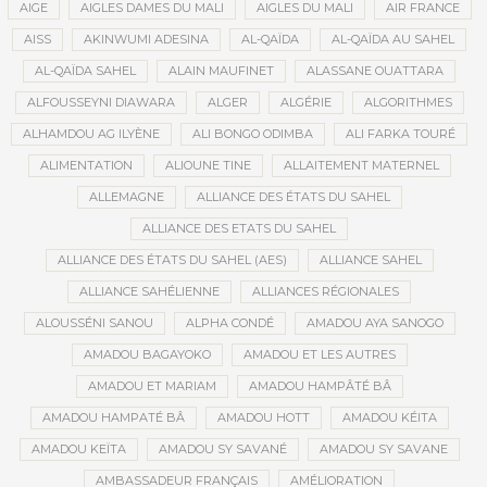
AIGE
AIGLES DAMES DU MALI
AIGLES DU MALI
AIR FRANCE
AISS
AKINWUMI ADESINA
AL-QAÏDA
AL-QAÏDA AU SAHEL
AL-QAÏDA SAHEL
ALAIN MAUFINET
ALASSANE OUATTARA
ALFOUSSEYNI DIAWARA
ALGER
ALGÉRIE
ALGORITHMES
ALHAMDOU AG ILYÈNE
ALI BONGO ODIMBA
ALI FARKA TOURÉ
ALIMENTATION
ALIOUNE TINE
ALLAITEMENT MATERNEL
ALLEMAGNE
ALLIANCE DES ÉTATS DU SAHEL
ALLIANCE DES ETATS DU SAHEL
ALLIANCE DES ÉTATS DU SAHEL (AES)
ALLIANCE SAHEL
ALLIANCE SAHÉLIENNE
ALLIANCES RÉGIONALES
ALOUSSÉNI SANOU
ALPHA CONDÉ
AMADOU AYA SANOGO
AMADOU BAGAYOKO
AMADOU ET LES AUTRES
AMADOU ET MARIAM
AMADOU HAMPÂTÉ BÂ
AMADOU HAMPATÉ BÂ
AMADOU HOTT
AMADOU KÉITA
AMADOU KEÏTA
AMADOU SY SAVANÉ
AMADOU SY SAVANE
AMBASSADEUR FRANÇAIS
AMÉLIORATION