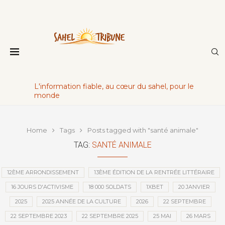
L'information fiable, au cœur du sahel, pour le
monde
Home
Tags
Posts tagged with "santé animale"
TAG:
SANTÉ ANIMALE
12ÈME ARRONDISSEMENT
13ÈME ÉDITION DE LA RENTRÉE LITTÉRAIRE
16 JOURS D'ACTIVISME
18 000 SOLDATS
1XBET
20 JANVIER
2025
2025 ANNÉE DE LA CULTURE
2026
22 SEPTEMBRE
22 SEPTEMBRE 2023
22 SEPTEMBRE 2025
25 MAI
26 MARS