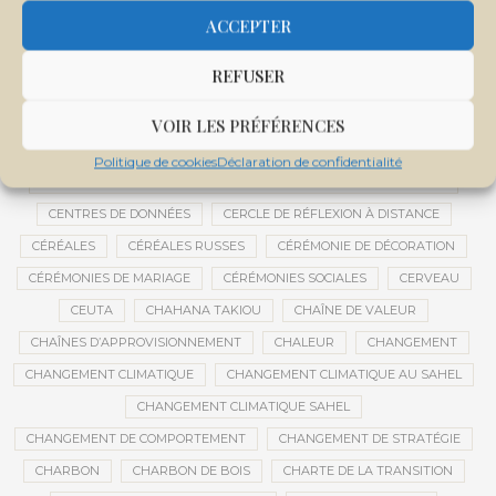
CENTRALE SOLAIRE DE SANANKOROBA
CENTRALES SOLAIRES
ACCEPTER
CENTRE D'INTELLIGENCE ARTIFICIELLE
REFUSER
CENTRE DE SANTÉ COMMUNAUTAIRE
CENTRE DU MALI
CENTRE INTERNATIONAL DE CONFÉRENCES DE BAMAKO
VOIR LES PRÉFÉRENCES
CENTRE MALI
Politique de cookies
Déclaration de confidentialité
CENTRE NATIONAL DES EXAMENS ET CONCOURS DE L’ÉDUCATION
CENTRES DE DONNÉES
CERCLE DE RÉFLEXION À DISTANCE
CÉRÉALES
CÉRÉALES RUSSES
CÉRÉMONIE DE DÉCORATION
CÉRÉMONIES DE MARIAGE
CÉRÉMONIES SOCIALES
CERVEAU
CEUTA
CHAHANA TAKIOU
CHAÎNE DE VALEUR
CHAÎNES D’APPROVISIONNEMENT
CHALEUR
CHANGEMENT
CHANGEMENT CLIMATIQUE
CHANGEMENT CLIMATIQUE AU SAHEL
CHANGEMENT CLIMATIQUE SAHEL
CHANGEMENT DE COMPORTEMENT
CHANGEMENT DE STRATÉGIE
CHARBON
CHARBON DE BOIS
CHARTE DE LA TRANSITION