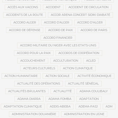
ACCÈS AUX VACCINS
ACCIDENT
ACCIDENT DE CIRCULATION
ACCIDENTS DE LA ROUTE
ACCOR ARENA CONCERT SIDIKI DIABATÉ
ACCORD ALGER
ACCORD D’ALGER
ACCORD D'ALGER
ACCORD DE DÉFENSE
ACCORD DE PAIX
ACCORD DE PARIS
ACCORD FINANCIER
ACCORD MILITAIRE DU NIGER AVEC LES ETATS-UNIS
ACCORD POUR LA PAIX
ACCORDS DE COOPÉRATION
ACCOUCHEMENT
ACCULTURATION
ACLED
ACTEURS CULTURELS
ACTION CLIMATIQUE
ACTION HUMANITAIRE
ACTION SOCIALE
ACTIVITÉ ÉCONOMIQUE
ACTUALITÉ DES OPÉRATIONS
ACTUALITÉ SÉNÉGAL
ACTUALITÉS BRULANTES
ACTUALITTÉ
ADAMA COULIBALY
ADAMA DIARRA
ADAMA FOMBA
ADAPTATION
ADAPTATION CLIMATIQUE
ADDIS-ABEBA
ADEMA-PASJ
ADM
ADMINISTRATION DOUANIÈRE
ADMINISTRATION EN LIGNE