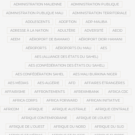
ADMINISTRATION MALIENNE
ADMINISTRATION PUBLIQUE
ADMINISTRATION PUBLIQUE MALI
ADMINISTRATION TERRITORIALE
ADOLESCENTS
ADOPTION
ADP-MALIBA
ADRESSE À LA NATION
ADULTÈRE
ADVERSITÉ
AECID
AEEM
AÉROPORT DE BAMAKO
AÉROPORT DIORI HAMANI
AÉROPORTS
AÉROPORTS DU MALI
AES
AES (ALLIANCE DES ÉTATS DU SAHEL)
AES (CONFÉDÉRATION DES ÉTATS DU SAHEL)
AES CONFÉDÉRATION SAHEL
AES MALI BURKINA NIGER
AES MÉDIAS
AES-ALGÉRIE
AFD
AFFAIRES ÉTRANGÈRES
AFFAIRISME
AFFRONTEMENTS
AFREXIMBANK
AFRICA CDC
AFRICA CORPS
AFRICA FORWARD
AFRICAN INITIATIVE
AFRICOM
AFRIQUE
AFRIQUE AUSTRALE
AFRIQUE CENTRALE
AFRIQUE CONTEMPORAINE
AFRIQUE DE L’OUEST
AFRIQUE DE L'OUEST
AFRIQUE DU NORD
AFRIQUE DU SUD