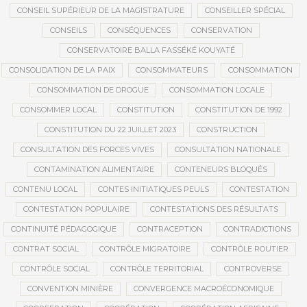
CONSEIL SUPÉRIEUR DE LA MAGISTRATURE
CONSEILLER SPÉCIAL
CONSEILS
CONSÉQUENCES
CONSERVATION
CONSERVATOIRE BALLA FASSÉKÉ KOUYATÉ
CONSOLIDATION DE LA PAIX
CONSOMMATEURS
CONSOMMATION
CONSOMMATION DE DROGUE
CONSOMMATION LOCALE
CONSOMMER LOCAL
CONSTITUTION
CONSTITUTION DE 1992
CONSTITUTION DU 22 JUILLET 2023
CONSTRUCTION
CONSULTATION DES FORCES VIVES
CONSULTATION NATIONALE
CONTAMINATION ALIMENTAIRE
CONTENEURS BLOQUÉS
CONTENU LOCAL
CONTES INITIATIQUES PEULS
CONTESTATION
CONTESTATION POPULAIRE
CONTESTATIONS DES RÉSULTATS
CONTINUITÉ PÉDAGOGIQUE
CONTRACEPTION
CONTRADICTIONS
CONTRAT SOCIAL
CONTRÔLE MIGRATOIRE
CONTRÔLE ROUTIER
CONTRÔLE SOCIAL
CONTRÔLE TERRITORIAL
CONTROVERSE
CONVENTION MINIÈRE
CONVERGENCE MACROÉCONOMIQUE