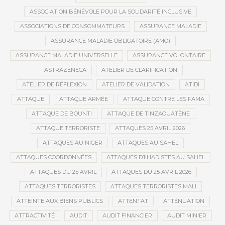
ASSOCIATION BÉNÉVOLE POUR LA SOLIDARITÉ INCLUSIVE
ASSOCIATIONS DE CONSOMMATEURS
ASSURANCE MALADIE
ASSURANCE MALADIE OBLIGATOIRE (AMO)
ASSURANCE MALADIE UNIVERSELLE
ASSURANCE VOLONTAIRE
ASTRAZENECA
ATELIER DE CLARIFICATION
ATELIER DE RÉFLEXION
ATELIER DE VALIDATION
ATIDI
ATTAQUE
ATTAQUE ARMÉE
ATTAQUE CONTRE LES FAMA
ATTAQUE DE BOUNTI
ATTAQUE DE TINZAOUATÈNE
ATTAQUE TERRORISTE
ATTAQUES 25 AVRIL 2026
ATTAQUES AU NIGER
ATTAQUES AU SAHEL
ATTAQUES COORDONNÉES
ATTAQUES DJIHADISTES AU SAHEL
ATTAQUES DU 25 AVRIL
ATTAQUES DU 25 AVRIL 2026
ATTAQUES TERRORISTES
ATTAQUES TERRORISTES MALI
ATTEINTE AUX BIENS PUBLICS
ATTENTAT
ATTÉNUATION
ATTRACTIVITÉ
AUDIT
AUDIT FINANCIER
AUDIT MINIER