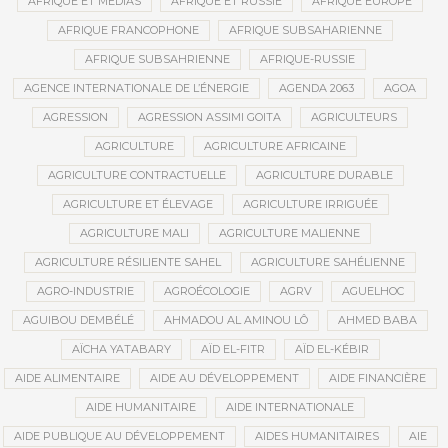
AFRIQUE ET MÉDIAS
AFRIQUE ET RUSSIE
AFRIQUE EUROPE
AFRIQUE FRANCOPHONE
AFRIQUE SUBSAHARIENNE
AFRIQUE SUBSAHRIENNE
AFRIQUE-RUSSIE
AGENCE INTERNATIONALE DE L’ÉNERGIE
AGENDA 2063
AGOA
AGRESSION
AGRESSION ASSIMI GOITA
AGRICULTEURS
AGRICULTURE
AGRICULTURE AFRICAINE
AGRICULTURE CONTRACTUELLE
AGRICULTURE DURABLE
AGRICULTURE ET ÉLEVAGE
AGRICULTURE IRRIGUÉE
AGRICULTURE MALI
AGRICULTURE MALIENNE
AGRICULTURE RÉSILIENTE SAHEL
AGRICULTURE SAHÉLIENNE
AGRO-INDUSTRIE
AGROÉCOLOGIE
AGRV
AGUELHOC
AGUIBOU DEMBÉLÉ
AHMADOU AL AMINOU LÔ
AHMED BABA
AÏCHA YATABARY
AÏD EL-FITR
AÏD EL-KÉBIR
AIDE ALIMENTAIRE
AIDE AU DÉVELOPPEMENT
AIDE FINANCIÈRE
AIDE HUMANITAIRE
AIDE INTERNATIONALE
AIDE PUBLIQUE AU DÉVELOPPEMENT
AIDES HUMANITAIRES
AIE