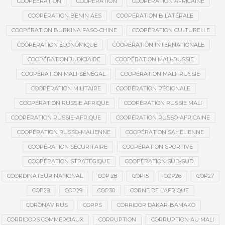
COOPEERATION
COOPÉRATION
COOPÉRATION AFRICAINE
COOPÉRATION BÉNIN AES
COOPÉRATION BILATÉRALE
COOPÉRATION BURKINA FASO-CHINE
COOPÉRATION CULTURELLE
COOPÉRATION ÉCONOMIQUE
COOPÉRATION INTERNATIONALE
COOPÉRATION JUDICIAIRE
COOPÉRATION MALI-RUSSIE
COOPÉRATION MALI-SÉNÉGAL
COOPÉRATION MALI–RUSSIE
COOPÉRATION MILITAIRE
COOPÉRATION RÉGIONALE
COOPÉRATION RUSSIE AFRIQUE
COOPÉRATION RUSSIE MALI
COOPÉRATION RUSSIE-AFRIQUE
COOPÉRATION RUSSO-AFRICAINE
COOPÉRATION RUSSO-MALIENNE
COOPÉRATION SAHÉLIENNE
COOPÉRATION SÉCURITAIRE
COOPÉRATION SPORTIVE
COOPÉRATION STRATÉGIQUE
COOPÉRATION SUD-SUD
COORDINATEUR NATIONAL
COP 28
COP15
COP26
COP27
COP28
COP29
COP30
CORNE DE L’AFRIQUE
CORONAVIRUS
CORPS
CORRIDOR DAKAR-BAMAKO
CORRIDORS COMMERCIAUX
CORRUPTION
CORRUPTION AU MALI