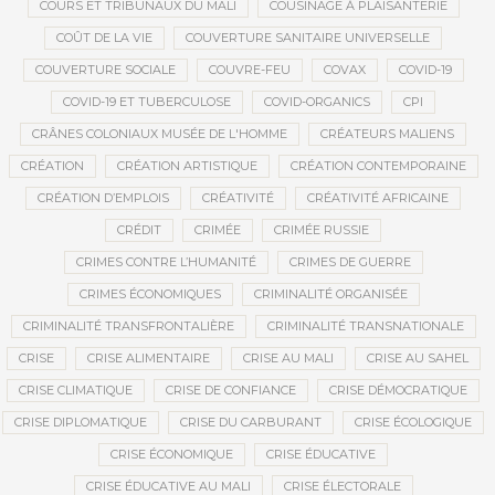
COURS ET TRIBUNAUX DU MALI
COUSINAGE À PLAISANTERIE
COÛT DE LA VIE
COUVERTURE SANITAIRE UNIVERSELLE
COUVERTURE SOCIALE
COUVRE-FEU
COVAX
COVID-19
COVID-19 ET TUBERCULOSE
COVID-ORGANICS
CPI
CRÂNES COLONIAUX MUSÉE DE L'HOMME
CRÉATEURS MALIENS
CRÉATION
CRÉATION ARTISTIQUE
CRÉATION CONTEMPORAINE
CRÉATION D’EMPLOIS
CRÉATIVITÉ
CRÉATIVITÉ AFRICAINE
CRÉDIT
CRIMÉE
CRIMÉE RUSSIE
CRIMES CONTRE L’HUMANITÉ
CRIMES DE GUERRE
CRIMES ÉCONOMIQUES
CRIMINALITÉ ORGANISÉE
CRIMINALITÉ TRANSFRONTALIÈRE
CRIMINALITÉ TRANSNATIONALE
CRISE
CRISE ALIMENTAIRE
CRISE AU MALI
CRISE AU SAHEL
CRISE CLIMATIQUE
CRISE DE CONFIANCE
CRISE DÉMOCRATIQUE
CRISE DIPLOMATIQUE
CRISE DU CARBURANT
CRISE ÉCOLOGIQUE
CRISE ÉCONOMIQUE
CRISE ÉDUCATIVE
CRISE ÉDUCATIVE AU MALI
CRISE ÉLECTORALE