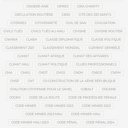
CINSERE-ANR
CIPRES
CIRA CHARITY
CIRCULATION ROUTIÈRE
CIRDI
CITÉ DES 333 SAINTS
CITERNES
CITOYENNETÉ
CIVIL DE SAN
CIVILISATION
CIVILS TUÉS
CIVILS TUÉS AU MALI
CIVISME
CIVISME ROUTIER
CIWARA
CLABA
CLASSE DIPLOMATIQUE
CLASSE POLITIQUE
CLASSEMENT 2021
CLASSEMENT MONDIAL
CLÉMENT DEMBÉLÉ
CLIMAT
CLIMAT AFRIQUE
CLIMAT DES AFFAIRES
CLIMAT MALI
CLIMAT POLITIQUE
CLUBS PROFESSIONNELS
CMA
CMAS
CMDT
CMSS
CNDH
CNECE
CNPM
CNSP
CNT
CO-CONSTRUCTION DE LA 4ÈME RÉPUBLIQUE
COALITION CITOYENNE POUR LE SAHEL
COBALT
COCAÏNE
COCEM
CODE DE LA ROUTE
CODE DE PROCÉDURE PÉNALE
CODE MINIER
CODE MINIER 2023
CODE MINIER 2023
CODE MINIER 2023 MALI
CODE MINIER MALI
CODE MINIER MALI 2023
CODE PÉNAL
CODE PÉNAL 2024