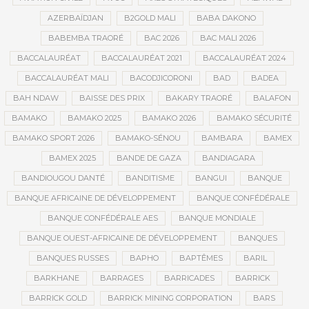
AZERBAÏDJAN
B2GOLD MALI
BABA DAKONO
BABEMBA TRAORÉ
BAC 2026
BAC MALI 2026
BACCALAURÉAT
BACCALAURÉAT 2021
BACCALAURÉAT 2024
BACCALAURÉAT MALI
BACODJICORONI
BAD
BADEA
BAH NDAW
BAISSE DES PRIX
BAKARY TRAORÉ
BALAFON
BAMAKO
BAMAKO 2025
BAMAKO 2026
BAMAKO SÉCURITÉ
BAMAKO SPORT 2026
BAMAKO-SÉNOU
BAMBARA
BAMEX
BAMEX 2025
BANDE DE GAZA
BANDIAGARA
BANDIOUGOU DANTÉ
BANDITISME
BANGUI
BANQUE
BANQUE AFRICAINE DE DÉVELOPPEMENT
BANQUE CONFÉDÉRALE
BANQUE CONFÉDÉRALE AES
BANQUE MONDIALE
BANQUE OUEST-AFRICAINE DE DÉVELOPPEMENT
BANQUES
BANQUES RUSSES
BAPHO
BAPTÊMES
BARIL
BARKHANE
BARRAGES
BARRICADES
BARRICK
BARRICK GOLD
BARRICK MINING CORPORATION
BARS