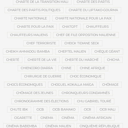
CHARTE DE LA TRANSITION MALI
CHARTE DES PARTIS
CHARTE DES PARTIS POLITIQUES
CHARTE DU LIPTAKO-GOURMA
CHARTE NATIONALE
CHARTE NATIONALE POUR LA PAIX
CHARTE POUR LA PAIX
CHATGPT
CHAUFFEURS
CHAUFFEURS MALIENS
CHEF DE FILE OPPOSITION MALIENNE
CHEF TERRORISTE
CHEICK TIDIANE SECK
CHEIKH AHMADOU BAMBA
CHEPTEL MALIEN
CHÈQUE GÉANT
CHERTÉ
CHERTÉ DE LA VIE
CHERTÉ DU MARCHÉ
CHICHA
CHIENCORO DIARRA
CHINE
CHINE AFRIQUE
CHIRURGIE DE GUERRE
CHOC ÉCONOMIQUE
CHOCS ÉCONOMIQUES
CHOGUEL KOKALLA MAÏGA
CHÔMAGE
CHÔMAGE DES JEUNES
CHRONIQUEURS CONDAMNÉS
CHRONOGRAMME DES ÉLECTIONS
CHU GABRIEL TOURÉ
CHUTE IBK
CICB
CICB BAMAKO
CICR
CICR MALI
CIGARETTE
CINEMA
CINÉMA
CINÉMA AFRICAIN
CINÉMA BABEMBA
CINÉMA MALIEN
CINQUIÈME RÉPUBLIQUE