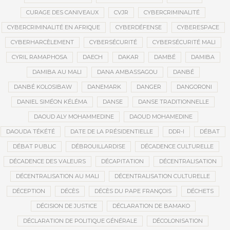
CURAGE DES CANIVEAUX
CVJR
CYBERCRIMINALITÉ
CYBERCRIMINALITÉ EN AFRIQUE
CYBERDÉFENSE
CYBERESPACE
CYBERHARCÈLEMENT
CYBERSÉCURITÉ
CYBERSÉCURITÉ MALI
CYRIL RAMAPHOSA
DAECH
DAKAR
DAMBÉ
DAMIBA
DAMIBA AU MALI
DANA AMBASSAGOU
DANBÉ
DANBÉ KOLOSIBAW
DANEMARK
DANGER
DANGORONI
DANIEL SIMÉON KÉLÉMA
DANSE
DANSE TRADITIONNELLE
DAOUD ALY MOHAMMEDINE
DAOUD MOHAMEDINE
DAOUDA TÉKÉTÉ
DATE DE LA PRÉSIDENTIELLE
DDR-I
DÉBAT
DÉBAT PUBLIC
DÉBROUILLARDISE
DÉCADENCE CULTURELLE
DÉCADENCE DES VALEURS
DÉCAPITATION
DÉCENTRALISATION
DÉCENTRALISATION AU MALI
DÉCENTRALISATION CULTURELLE
DÉCEPTION
DÉCÈS
DÉCÈS DU PAPE FRANÇOIS
DÉCHETS
DÉCISION DE JUSTICE
DÉCLARATION DE BAMAKO
DÉCLARATION DE POLITIQUE GÉNÉRALE
DÉCOLONISATION