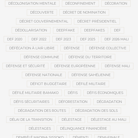
DÉCOLONISATION MENTALE
DÉCONFINEMENT
DÉCORATION
DÉCOUVERTE
DÉCRET DE NOMINATION
DÉCRET GOUVERNEMENTAL
DÉCRET PRÉSIDENTIEL
DÉDOLLARISATION
DEEPFAKE
DEEPFAKES
DEF
DEF 2020
DEF 2022
DEF 2023
DEF 2025
DEF 2026 MALI
DÉFÉCATION À L’AIR LIBRE
DÉFENSE
DÉFENSE COLLECTIVE
DÉFENSE COMMUNE
DÉFENSE DU TERRITOIRE
DÉFENSE ET SÉCURITÉ
DÉFENSE EUROPÉENNE
DÉFENSE MALI
DÉFENSE NATIONALE
DÉFENSE SAHÉLIENNE
DÉFICIT BUDGÉTAIRE
DÉFILÉ MILITAIRE
DÉFILÉ MILITAIRE BAMAKO
DÉFIS
DÉFIS ÉCONOMIQUES
DÉFIS SÉCURITAIRES
DÉFORESTATION
DÉGRADATION
DÉGRADATION DES ROUTES
DÉGRADATION DES SOLS
DÉLAI DE LA TRANSITION
DÉLESTAGE
DÉLESTAGE AU MALI
DÉLESTAGES
DÉLINQUANCE FINANCIÈRE
DEMBÉLÉ MADINA SISSOKO
DÉMENTI
DEMI-FINALE