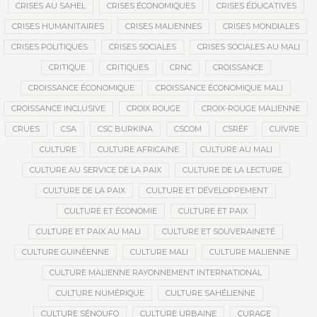
CRISES AU SAHEL
CRISES ÉCONOMIQUES
CRISES ÉDUCATIVES
CRISES HUMANITAIRES
CRISES MALIENNES
CRISES MONDIALES
CRISES POLITIQUES
CRISES SOCIALES
CRISES SOCIALES AU MALI
CRITIQUE
CRITIQUES
CRNC
CROISSANCE
CROISSANCE ÉCONOMIQUE
CROISSANCE ÉCONOMIQUE MALI
CROISSANCE INCLUSIVE
CROIX ROUGE
CROIX-ROUGE MALIENNE
CRUES
CSA
CSC BURKINA
CSCOM
CSRÉF
CUIVRE
CULTURE
CULTURE AFRICAINE
CULTURE AU MALI
CULTURE AU SERVICE DE LA PAIX
CULTURE DE LA LECTURE
CULTURE DE LA PAIX
CULTURE ET DÉVELOPPEMENT
CULTURE ET ÉCONOMIE
CULTURE ET PAIX
CULTURE ET PAIX AU MALI
CULTURE ET SOUVERAINETÉ
CULTURE GUINÉENNE
CULTURE MALI
CULTURE MALIENNE
CULTURE MALIENNE RAYONNEMENT INTERNATIONAL
CULTURE NUMÉRIQUE
CULTURE SAHÉLIENNE
CULTURE SÉNOUFO
CULTURE URBAINE
CURAGE