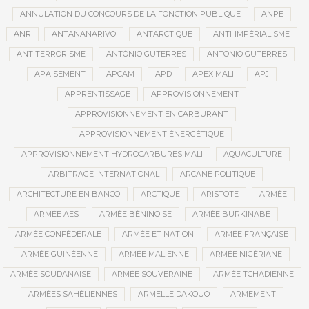
ANNULATION DU CONCOURS DE LA FONCTION PUBLIQUE
ANPE
ANR
ANTANANARIVO
ANTARCTIQUE
ANTI-IMPÉRIALISME
ANTITERRORISME
ANTÓNIO GUTERRES
ANTONIO GUTERRES
APAISEMENT
APCAM
APD
APEX MALI
APJ
APPRENTISSAGE
APPROVISIONNEMENT
APPROVISIONNEMENT EN CARBURANT
APPROVISIONNEMENT ÉNERGÉTIQUE
APPROVISIONNEMENT HYDROCARBURES MALI
AQUACULTURE
ARBITRAGE INTERNATIONAL
ARCANE POLITIQUE
ARCHITECTURE EN BANCO
ARCTIQUE
ARISTOTE
ARMÉE
ARMÉE AES
ARMÉE BÉNINOISE
ARMÉE BURKINABÉ
ARMÉE CONFÉDÉRALE
ARMÉE ET NATION
ARMÉE FRANÇAISE
ARMÉE GUINÉENNE
ARMÉE MALIENNE
ARMÉE NIGÉRIANE
ARMÉE SOUDANAISE
ARMÉE SOUVERAINE
ARMÉE TCHADIENNE
ARMÉES SAHÉLIENNES
ARMELLE DAKOUO
ARMEMENT