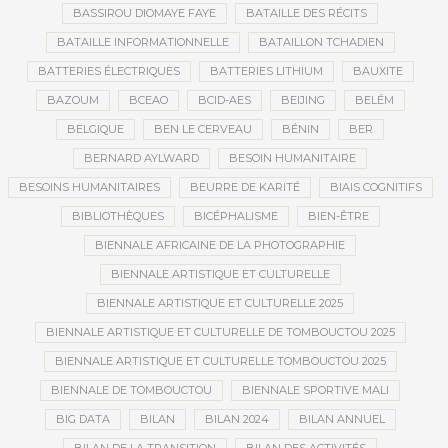
BASSIROU DIOMAYE FAYE
BATAILLE DES RÉCITS
BATAILLE INFORMATIONNELLE
BATAILLON TCHADIEN
BATTERIES ÉLECTRIQUES
BATTERIES LITHIUM
BAUXITE
BAZOUM
BCEAO
BCID-AES
BEIJING
BELÉM
BELGIQUE
BEN LE CERVEAU
BÉNIN
BER
BERNARD AYLWARD
BESOIN HUMANITAIRE
BESOINS HUMANITAIRES
BEURRE DE KARITÉ
BIAIS COGNITIFS
BIBLIOTHÈQUES
BICÉPHALISME
BIEN-ÊTRE
BIENNALE AFRICAINE DE LA PHOTOGRAPHIE
BIENNALE ARTISTIQUE ET CULTURELLE
BIENNALE ARTISTIQUE ET CULTURELLE 2025
BIENNALE ARTISTIQUE ET CULTURELLE DE TOMBOUCTOU 2025
BIENNALE ARTISTIQUE ET CULTURELLE TOMBOUCTOU 2025
BIENNALE DE TOMBOUCTOU
BIENNALE SPORTIVE MALI
BIG DATA
BILAN
BILAN 2024
BILAN ANNUEL