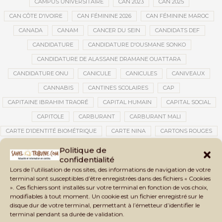
CAMPUS UNIVERSITAIRE
CAN 2023
CAN 2025
CAN CÔTE D'IVOIRE
CAN FÉMININE 2026
CAN FÉMININE MAROC
CANADA
CANAM
CANCER DU SEIN
CANDIDATS DEF
CANDIDATURE
CANDIDATURE D'OUSMANE SONKO
CANDIDATURE DE ALASSANE DRAMANE OUATTARA
CANDIDATURE ONU
CANICULE
CANICULES
CANIVEAUX
CANNABIS
CANTINES SCOLAIRES
CAP
CAPITAINE IBRAHIM TRAORÉ
CAPITAL HUMAIN
CAPITAL SOCIAL
CAPITOLE
CARBURANT
CARBURANT MALI
CARTE D’IDENTITÉ BIOMÉTRIQUE
CARTE NINA
CARTONS ROUGES
CASABLANCA
CATASTROPHE
CATASTROPHE NATURELLE
Politique de
confidentialité
CATASTROPHES CLIMATIQUES
CATASTROPHES NATURELLES
Lors de l’utilisation de nos sites, des informations de navigation de votre
CAUTION 10 000 DOLLARS
CAUTION DE VISA
CDAT
CECOGEC
terminal sont susceptibles d’être enregistrées dans des fichiers « Cookies
». Ces fichiers sont installés sur votre terminal en fonction de vos choix,
CÉDÉAO
CEDEAO
CEI
CÉLÉBRATION NATIONALE
CEMAC
modifiables à tout moment. Un cookie est un fichier enregistré sur le
CEMAPI
CEN-SNESUP
CENOU
CENSURE
disque dur de votre terminal, permettant à l’émetteur d’identifier le
terminal pendant sa durée de validation.
CENTRAFRIQUE
CENTRALE SOLAIRE