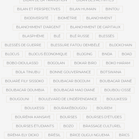
BILAN DE LA TRANSITION
BILAN DES ACTIVITÉS
BILAN ET PERSPECTIVES
BILAN HUMAIN
BINTOU
BIODIVERSITÉ
BIOMÉTRIE
BLANCHIMENT
BLANCHIMENT D’ARGENT
BLANCHIMENT DE CAPITAUX
BLASPHÈME
BLÉ
BLÉ RUSSE
BLESSÉS
BLESSÉS DE GUERRE
BLESSURE FATOU DEMBÉLÉ
BLOCKCHAIN
BLOCUS
BLOCUS ÉCONOMIQUE
BLOGING
BNDA
BOAD
BOBO-DIOULASSO
BOGOLAN
BOKAR BIRO
BOKO HARAM
BOLA TINUBU
BONNE GOUVERNANCE
BOTSWANA
BOUARÉ FILY SISSOKO
BOUBACAR BOCOUM
BOUBACAR DIANÉ
BOUBACAR DOUMBIA
BOUBACAR MAO DIANÉ
BOUBOU CISSÉ
BOUGOUNI
BOULEVARD DE L’INDÉPENDANCE
BOULIKESSI
BOULKESSI
BOURAKÉBOUGOU
BOUREM
BOURÉMA KANSAYE
BOURSES
BOURSES D'ÉTUDES
BOURSES ÉTUDIANTS
BOZO
BRASSAGE CULTUREL
BRÉMA ELY DICKO
BRÉSIL
BRICE OLIGUI NGUEMA
BRICS