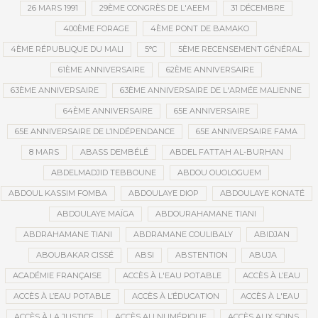
26 MARS 1991
29ÈME CONGRÈS DE L'AEEM
31 DÉCEMBRE
400ÈME FORAGE
4ÈME PONT DE BAMAKO
4ÈME RÉPUBLIQUE DU MALI
5°C
5ÈME RECENSEMENT GÉNÉRAL
61ÈME ANNIVERSAIRE
62ÈME ANNIVERSAIRE
63ÈME ANNIVERSAIRE
63ÈME ANNIVERSAIRE DE L'ARMÉE MALIENNE
64ÈME ANNIVERSAIRE
65E ANNIVERSAIRE
65E ANNIVERSAIRE DE L’INDÉPENDANCE
65E ANNIVERSAIRE FAMA
8 MARS
ABASS DEMBÉLÉ
ABDEL FATTAH AL-BURHAN
ABDELMADJID TEBBOUNE
ABDOU OUOLOGUEM
ABDOUL KASSIM FOMBA
ABDOULAYE DIOP
ABDOULAYE KONATÉ
ABDOULAYE MAÏGA
ABDOURAHAMANE TIANI
ABDRAHAMANE TIANI
ABDRAMANE COULIBALY
ABIDJAN
ABOUBAKAR CISSÉ
ABSI
ABSTENTION
ABUJA
ACADÉMIE FRANÇAISE
ACCÈS À L'EAU POTABLE
ACCÈS À L’EAU
ACCÈS À L’EAU POTABLE
ACCÈS À L’ÉDUCATION
ACCÈS À L'EAU
ACCÈS À LA JUSTICE
ACCÈS AU NUMÉRIQUE
ACCÈS AUX SOINS