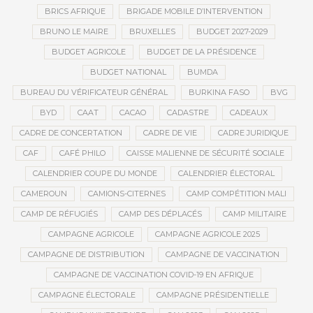
BRICS AFRIQUE
BRIGADE MOBILE D’INTERVENTION
BRUNO LE MAIRE
BRUXELLES
BUDGET 2027-2029
BUDGET AGRICOLE
BUDGET DE LA PRÉSIDENCE
BUDGET NATIONAL
BUMDA
BUREAU DU VÉRIFICATEUR GÉNÉRAL
BURKINA FASO
BVG
BYD
CAAT
CACAO
CADASTRE
CADEAUX
CADRE DE CONCERTATION
CADRE DE VIE
CADRE JURIDIQUE
CAF
CAFÉ PHILO
CAISSE MALIENNE DE SÉCURITÉ SOCIALE
CALENDRIER COUPE DU MONDE
CALENDRIER ÉLECTORAL
CAMEROUN
CAMIONS-CITERNES
CAMP COMPÉTITION MALI
CAMP DE RÉFUGIÉS
CAMP DES DÉPLACÉS
CAMP MILITAIRE
CAMPAGNE AGRICOLE
CAMPAGNE AGRICOLE 2025
CAMPAGNE DE DISTRIBUTION
CAMPAGNE DE VACCINATION
CAMPAGNE DE VACCINATION COVID-19 EN AFRIQUE
CAMPAGNE ÉLECTORALE
CAMPAGNE PRÉSIDENTIELLE