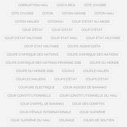
CORRUPTION MALI
COSTA RICA
CÔTE D’IVOIRE
CÔTE D'IVOIRE
COTON
COTON GRAINE
COTON MALI
COTON MALIEN
COTONOU
COUP D'ETAT AU NIGER
COUP D’ÉTAT
COUP D'ETAT
COUP D'ÉTAT
COUP D'ETAT MILITAIRE
COUP ETAT MALI
COUP ÉTAT MILITAIRE
COUP ETAT MILITAIRE
COUPE ASSIMI GOÏTA
COUPE D'AFRIQUE DES NATIONS
COUPE D’AFRIQUE DES NATIONS
COUPE D’AFRIQUE DES NATIONS FÉMININE 2026
COUPE DU MONDE
COUPE DU MONDE 2026
COUPLE
COUPLE MALIEN
COUPLES MALIENS
COUPS D’ÉTAT
COUPS D'ETAT
COUPURE ÉLECTRIQUE
COUR ASSISES DE BAMAKO
COUR CONSTITUTIONNELLE
COUR CONSTITUTIONNELLE DU MALI
COUR D’APPEL DE BAMAKO
COUR DES COMPTES
COUR PÉNALE INTERNATIONALE
COUR SUPRÊME
COUR SUPRÊME DU MALI
COURAGE
COURS DE SOUTIEN