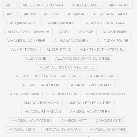
AIGE
AIGLES DAMES DU MALI
AIGLES DU MALI
AIR FRANCE
AISS
AKINWUMI ADESINA
AL-QAÏDA
AL-QAÏDA AU SAHEL
AL-QAÏDA SAHEL
ALAIN MAUFINET
ALASSANE OUATTARA
ALFOUSSEYNI DIAWARA
ALGER
ALGÉRIE
ALGORITHMES
ALHAMDOU AG ILYÈNE
ALI BONGO ODIMBA
ALI FARKA TOURÉ
ALIMENTATION
ALIOUNE TINE
ALLAITEMENT MATERNEL
ALLEMAGNE
ALLIANCE DES ETATS DU SAHEL
ALLIANCE DES ÉTATS DU SAHEL
ALLIANCE DES ÉTATS DU SAHEL (AES)
ALLIANCE SAHEL
ALLIANCE SAHÉLIENNE
ALLIANCES RÉGIONALES
ALOUSSÉNI SANOU
ALPHA CONDÉ
AMADOU AYA SANOGO
AMADOU BAGAYOKO
AMADOU ET LES AUTRES
AMADOU ET MARIAM
AMADOU HAMPATÉ BÂ
AMADOU HAMPÂTÉ BÂ
AMADOU HOTT
AMADOU KÉITA
AMADOU KEÏTA
AMADOU SY SAVANE
AMADOU SY SAVANÉ