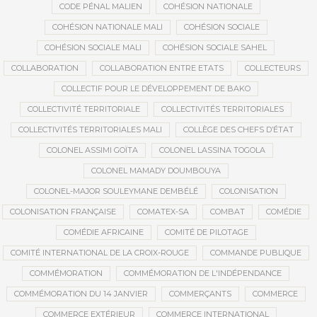
CODE PÉNAL MALIEN
COHÉSION NATIONALE
COHÉSION NATIONALE MALI
COHÉSION SOCIALE
COHÉSION SOCIALE MALI
COHÉSION SOCIALE SAHEL
COLLABORATION
COLLABORATION ENTRE ETATS
COLLECTEURS
COLLECTIF POUR LE DÉVELOPPEMENT DE BAKO
COLLECTIVITÉ TERRITORIALE
COLLECTIVITÉS TERRITORIALES
COLLECTIVITÉS TERRITORIALES MALI
COLLÈGE DES CHEFS D’ÉTAT
COLONEL ASSIMI GOÏTA
COLONEL LASSINA TOGOLA
COLONEL MAMADY DOUMBOUYA
COLONEL-MAJOR SOULEYMANE DEMBÉLÉ
COLONISATION
COLONISATION FRANÇAISE
COMATEX-SA
COMBAT
COMÉDIE
COMÉDIE AFRICAINE
COMITÉ DE PILOTAGE
COMITÉ INTERNATIONAL DE LA CROIX-ROUGE
COMMANDE PUBLIQUE
COMMÉMORATION
COMMÉMORATION DE L'INDÉPENDANCE
COMMÉMORATION DU 14 JANVIER
COMMERÇANTS
COMMERCE
COMMERCE EXTÉRIEUR
COMMERCE INTERNATIONAL