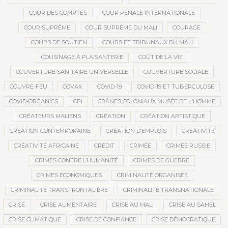
COUR DES COMPTES
COUR PÉNALE INTERNATIONALE
COUR SUPRÊME
COUR SUPRÊME DU MALI
COURAGE
COURS DE SOUTIEN
COURS ET TRIBUNAUX DU MALI
COUSINAGE À PLAISANTERIE
COÛT DE LA VIE
COUVERTURE SANITAIRE UNIVERSELLE
COUVERTURE SOCIALE
COUVRE-FEU
COVAX
COVID-19
COVID-19 ET TUBERCULOSE
COVID-ORGANICS
CPI
CRÂNES COLONIAUX MUSÉE DE L'HOMME
CRÉATEURS MALIENS
CRÉATION
CRÉATION ARTISTIQUE
CRÉATION CONTEMPORAINE
CRÉATION D’EMPLOIS
CRÉATIVITÉ
CRÉATIVITÉ AFRICAINE
CRÉDIT
CRIMÉE
CRIMÉE RUSSIE
CRIMES CONTRE L’HUMANITÉ
CRIMES DE GUERRE
CRIMES ÉCONOMIQUES
CRIMINALITÉ ORGANISÉE
CRIMINALITÉ TRANSFRONTALIÈRE
CRIMINALITÉ TRANSNATIONALE
CRISE
CRISE ALIMENTAIRE
CRISE AU MALI
CRISE AU SAHEL
CRISE CLIMATIQUE
CRISE DE CONFIANCE
CRISE DÉMOCRATIQUE