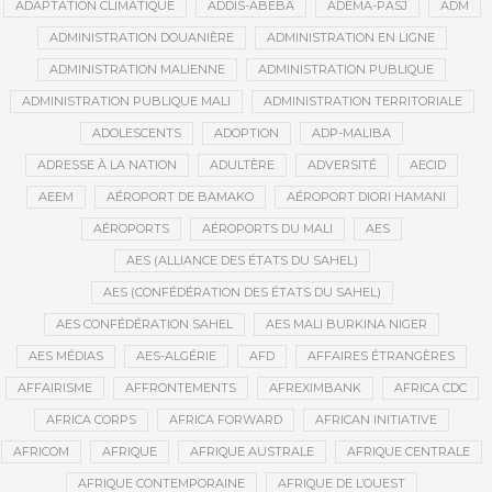
ADAPTATION CLIMATIQUE
ADDIS-ABEBA
ADEMA-PASJ
ADM
ADMINISTRATION DOUANIÈRE
ADMINISTRATION EN LIGNE
ADMINISTRATION MALIENNE
ADMINISTRATION PUBLIQUE
ADMINISTRATION PUBLIQUE MALI
ADMINISTRATION TERRITORIALE
ADOLESCENTS
ADOPTION
ADP-MALIBA
ADRESSE À LA NATION
ADULTÈRE
ADVERSITÉ
AECID
AEEM
AÉROPORT DE BAMAKO
AÉROPORT DIORI HAMANI
AÉROPORTS
AÉROPORTS DU MALI
AES
AES (ALLIANCE DES ÉTATS DU SAHEL)
AES (CONFÉDÉRATION DES ÉTATS DU SAHEL)
AES CONFÉDÉRATION SAHEL
AES MALI BURKINA NIGER
AES MÉDIAS
AES-ALGÉRIE
AFD
AFFAIRES ÉTRANGÈRES
AFFAIRISME
AFFRONTEMENTS
AFREXIMBANK
AFRICA CDC
AFRICA CORPS
AFRICA FORWARD
AFRICAN INITIATIVE
AFRICOM
AFRIQUE
AFRIQUE AUSTRALE
AFRIQUE CENTRALE
AFRIQUE CONTEMPORAINE
AFRIQUE DE L’OUEST