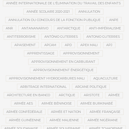
ANNÉE INTERNATIONALE DE L'ÉLIMINATION DU TRAVAIL DES ENFANTS
ANNÉE SCOLAIRE 2020-2021
ANNULATION
ANNULATION DU CONCOURS DE LA FONCTION PUBLIQUE
ANPE
ANR
ANTANANARIVO
ANTARCTIQUE
ANTI-IMPÉRIALISME
ANTITERRORISME
ANTÓNIO GUTERRES
ANTONIO GUTERRES
APAISEMENT
APCAM
APD
APEX MALI
APJ
APPRENTISSAGE
APPROVISIONNEMENT
APPROVISIONNEMENT EN CARBURANT
APPROVISIONNEMENT ÉNERGÉTIQUE
APPROVISIONNEMENT HYDROCARBURES MALI
AQUACULTURE
ARBITRAGE INTERNATIONAL
ARCANE POLITIQUE
ARCHITECTURE EN BANCO
ARCTIQUE
ARISTOTE
ARMÉE
ARMÉE AES
ARMÉE BÉNINOISE
ARMÉE BURKINABÉ
ARMÉE CONFÉDÉRALE
ARMÉE ET NATION
ARMÉE FRANÇAISE
ARMÉE GUINÉENNE
ARMÉE MALIENNE
ARMÉE NIGÉRIANE
ARMÉE SOUDANAISE
ARMÉE SOUVERAINE
ARMÉE TCHADIENNE