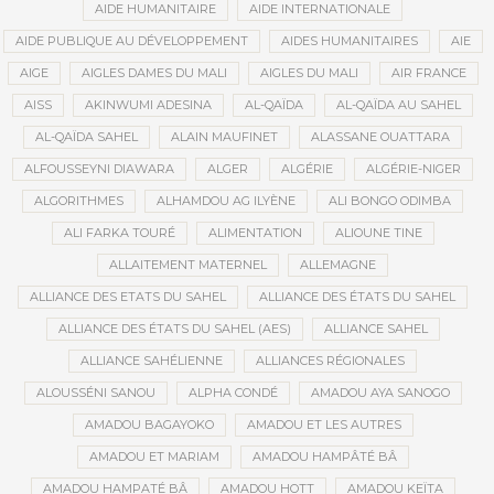
AIDE HUMANITAIRE
AIDE INTERNATIONALE
AIDE PUBLIQUE AU DÉVELOPPEMENT
AIDES HUMANITAIRES
AIE
AIGE
AIGLES DAMES DU MALI
AIGLES DU MALI
AIR FRANCE
AISS
AKINWUMI ADESINA
AL-QAÏDA
AL-QAÏDA AU SAHEL
AL-QAÏDA SAHEL
ALAIN MAUFINET
ALASSANE OUATTARA
ALFOUSSEYNI DIAWARA
ALGER
ALGÉRIE
ALGÉRIE-NIGER
ALGORITHMES
ALHAMDOU AG ILYÈNE
ALI BONGO ODIMBA
ALI FARKA TOURÉ
ALIMENTATION
ALIOUNE TINE
ALLAITEMENT MATERNEL
ALLEMAGNE
ALLIANCE DES ETATS DU SAHEL
ALLIANCE DES ÉTATS DU SAHEL
ALLIANCE DES ÉTATS DU SAHEL (AES)
ALLIANCE SAHEL
ALLIANCE SAHÉLIENNE
ALLIANCES RÉGIONALES
ALOUSSÉNI SANOU
ALPHA CONDÉ
AMADOU AYA SANOGO
AMADOU BAGAYOKO
AMADOU ET LES AUTRES
AMADOU ET MARIAM
AMADOU HAMPÂTÉ BÂ
AMADOU HAMPATÉ BÂ
AMADOU HOTT
AMADOU KEÏTA