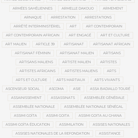
ARMÉES SAHÉLIENNES
ARMELLE DAKOUO
ARMEMENT
ARNAQUE
ARRESTATION
ARRESTATIONS
ARRÊTÉ INTERMINISTÉRIEL
ART
ART CONTEMPORAIN
ART CONTEMPORAIN AFRICAIN
ART ENGAGÉ
ART ET CULTURE
ART MALIEN
ARTICLE 39
ARTISANAT
ARTISANAT AFRICAIN
ARTISANAT FÉMININ
ARTISANAT MALIEN
ARTISANS
ARTISANS MALIENS
ARTISTE MALIEN
ARTISTES
ARTISTES AFRICAINS
ARTISTES MALIENS
ARTS
ARTS ET CULTURE
ARTS MARTIAUX
ARTS VIVANTS
ASCENSEUR SOCIAL
ASCOMA
ASIE
ASSA BADIALLO TOURÉ
ASSAINISSEMENT
ASSASSINATS
ASSEMBLÉE GÉNÉRALE
ASSEMBLÉE NATIONALE
ASSEMBLÉE NATIONALE SÉNÉGAL
ASSIMI GOÏTA
ASSIMI GOITA
ASSIMI GOITA AU GHANA
ASSIMI GOÏTA ÉDUCATION
ASSIMILATION
ASSISES NATIONALES
ASSISES NATIONALES DE LA REFONDATION
ASSISTANCE