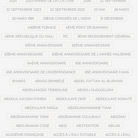
2025
2025 ANNÉE DE LA CULTURE
2026
22 SEPTEMBRE
22 SEPTEMBRE 2023
22 SEPTEMBRE 2025
25 MAI
26 MARS
26 MARS 1991
29ÈME CONGRÈS DE L'AEEM
31 DÉCEMBRE
400ÈME FORAGE
4ÈME PONT DE BAMAKO
4ÈME RÉPUBLIQUE DU MALI
5°C
5ÈME RECENSEMENT GÉNÉRAL
61ÈME ANNIVERSAIRE
62ÈME ANNIVERSAIRE
63ÈME ANNIVERSAIRE
63ÈME ANNIVERSAIRE DE L'ARMÉE MALIENNE
64ÈME ANNIVERSAIRE
65E ANNIVERSAIRE
65E ANNIVERSAIRE DE L’INDÉPENDANCE
65E ANNIVERSAIRE FAMA
8 MARS
ABASS DEMBÉLÉ
ABDEL FATTAH AL-BURHAN
ABDELMADJID TEBBOUNE
ABDOU OUOLOGUEM
ABDOUL KASSIM FOMBA
ABDOULAYE DIOP
ABDOULAYE KONATÉ
ABDOULAYE MAÏGA
ABDOURAHAMANE TIANI
ABDRAHAMANE TIANI
ABDRAMANE COULIBALY
ABIDJAN
ABOUBAKAR CISSÉ
ABSI
ABSTENTION
ABUJA
ACADÉMIE FRANÇAISE
ACCÈS À L'EAU POTABLE
ACCÈS À L’EAU