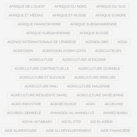
AFRIQUE DE L'OUEST
AFRIQUE DU NORD
AFRIQUE DU SUD
AFRIQUE ET MÉDIAS
AFRIQUE ET RUSSIE
AFRIQUE EUROPE
AFRIQUE FRANCOPHONE
AFRIQUE SUBSAHARIENNE
AFRIQUE SUBSAHRIENNE
AFRIQUE-RUSSIE
AGENCE INTERNATIONALE DE L’ÉNERGIE
AGENDA 2063
AGOA
AGRESSION
AGRESSION ASSIMI GOITA
AGRICULTEURS
AGRICULTURE
AGRICULTURE AFRICAINE
AGRICULTURE CONTRACTUELLE
AGRICULTURE DURABLE
AGRICULTURE ET ÉLEVAGE
AGRICULTURE IRRIGUÉE
AGRICULTURE MALI
AGRICULTURE MALIENNE
AGRICULTURE RÉSILIENTE SAHEL
AGRICULTURE SAHÉLIENNE
AGRO-INDUSTRIE
AGROÉCOLOGIE
AGRV
AGUELHOC
AGUIBOU DEMBÉLÉ
AHMADOU AL AMINOU LÔ
AHMED BABA
AÏCHA YATABARY
AÏD EL-FITR
AÏD EL-KÉBIR
AIDE ALIMENTAIRE
AIDE AU DÉVELOPPEMENT
AIDE FINANCIÈRE