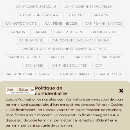
CAMPAGNE ÉLECTORALE
CAMPAGNE PRÉSIDENTIELLE
CAMPUS UNIVERSITAIRE
CAN 2023
CAN 2025
CAN CÔTE D'IVOIRE
CAN FÉMININE 2026
CAN FÉMININE MAROC
CANADA
CANAM
CANCER DU SEIN
CANDIDATS DEF
CANDIDATURE
CANDIDATURE D'OUSMANE SONKO
CANDIDATURE DE ALASSANE DRAMANE OUATTARA
CANDIDATURE ONU
CANICULE
CANICULES
CANIVEAUX
CANNABIS
CANTINES SCOLAIRES
CAP
CAPITAINE IBRAHIM TRAORÉ
CAPITAL HUMAIN
CAPITAL SOCIAL
CAPITOLE
CARBURANT
CARBURANT MALI
Politique de
CARTE D’IDENTITÉ BIOMÉTRIQUE
CARTE NINA
CARTONS ROUGES
confidentialité
Lors de l’utilisation de nos sites, des informations de navigation de votre
CASABLANCA
CATASTROPHE
CATASTROPHE NATURELLE
terminal sont susceptibles d’être enregistrées dans des fichiers « Cookies
CATASTROPHES CLIMATIQUES
CATASTROPHES NATURELLES
». Ces fichiers sont installés sur votre terminal en fonction de vos choix,
modifiables à tout moment. Un cookie est un fichier enregistré sur le
CAUTION 10 000 DOLLARS
CAUTION DE VISA
CDAT
CECOGEC
disque dur de votre terminal, permettant à l’émetteur d’identifier le
CEDEAO
CÉDÉAO
CEI
CÉLÉBRATION NATIONALE
CEMAC
terminal pendant sa durée de validation.