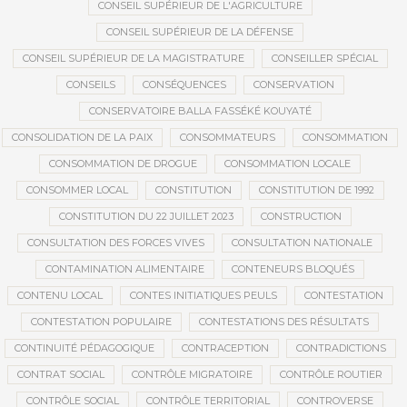
CONSEIL SUPÉRIEUR DE L'AGRICULTURE
CONSEIL SUPÉRIEUR DE LA DÉFENSE
CONSEIL SUPÉRIEUR DE LA MAGISTRATURE
CONSEILLER SPÉCIAL
CONSEILS
CONSÉQUENCES
CONSERVATION
CONSERVATOIRE BALLA FASSÉKÉ KOUYATÉ
CONSOLIDATION DE LA PAIX
CONSOMMATEURS
CONSOMMATION
CONSOMMATION DE DROGUE
CONSOMMATION LOCALE
CONSOMMER LOCAL
CONSTITUTION
CONSTITUTION DE 1992
CONSTITUTION DU 22 JUILLET 2023
CONSTRUCTION
CONSULTATION DES FORCES VIVES
CONSULTATION NATIONALE
CONTAMINATION ALIMENTAIRE
CONTENEURS BLOQUÉS
CONTENU LOCAL
CONTES INITIATIQUES PEULS
CONTESTATION
CONTESTATION POPULAIRE
CONTESTATIONS DES RÉSULTATS
CONTINUITÉ PÉDAGOGIQUE
CONTRACEPTION
CONTRADICTIONS
CONTRAT SOCIAL
CONTRÔLE MIGRATOIRE
CONTRÔLE ROUTIER
CONTRÔLE SOCIAL
CONTRÔLE TERRITORIAL
CONTROVERSE