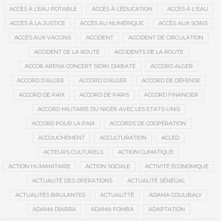
ACCÈS À L’EAU POTABLE
ACCÈS À L’ÉDUCATION
ACCÈS À L'EAU
ACCÈS À LA JUSTICE
ACCÈS AU NUMÉRIQUE
ACCÈS AUX SOINS
ACCÈS AUX VACCINS
ACCIDENT
ACCIDENT DE CIRCULATION
ACCIDENT DE LA ROUTE
ACCIDENTS DE LA ROUTE
ACCOR ARENA CONCERT SIDIKI DIABATÉ
ACCORD ALGER
ACCORD D’ALGER
ACCORD D'ALGER
ACCORD DE DÉFENSE
ACCORD DE PAIX
ACCORD DE PARIS
ACCORD FINANCIER
ACCORD MILITAIRE DU NIGER AVEC LES ETATS-UNIS
ACCORD POUR LA PAIX
ACCORDS DE COOPÉRATION
ACCOUCHEMENT
ACCULTURATION
ACLED
ACTEURS CULTURELS
ACTION CLIMATIQUE
ACTION HUMANITAIRE
ACTION SOCIALE
ACTIVITÉ ÉCONOMIQUE
ACTUALITÉ DES OPÉRATIONS
ACTUALITÉ SÉNÉGAL
ACTUALITÉS BRULANTES
ACTUALITTÉ
ADAMA COULIBALY
ADAMA DIARRA
ADAMA FOMBA
ADAPTATION