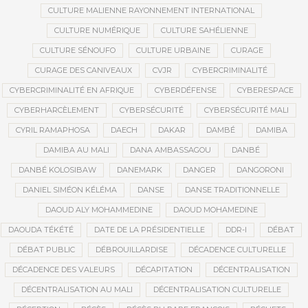
CULTURE MALIENNE RAYONNEMENT INTERNATIONAL
CULTURE NUMÉRIQUE
CULTURE SAHÉLIENNE
CULTURE SÉNOUFO
CULTURE URBAINE
CURAGE
CURAGE DES CANIVEAUX
CVJR
CYBERCRIMINALITÉ
CYBERCRIMINALITÉ EN AFRIQUE
CYBERDÉFENSE
CYBERESPACE
CYBERHARCÈLEMENT
CYBERSÉCURITÉ
CYBERSÉCURITÉ MALI
CYRIL RAMAPHOSA
DAECH
DAKAR
DAMBÉ
DAMIBA
DAMIBA AU MALI
DANA AMBASSAGOU
DANBÉ
DANBÉ KOLOSIBAW
DANEMARK
DANGER
DANGORONI
DANIEL SIMÉON KÉLÉMA
DANSE
DANSE TRADITIONNELLE
DAOUD ALY MOHAMMEDINE
DAOUD MOHAMEDINE
DAOUDA TÉKÉTÉ
DATE DE LA PRÉSIDENTIELLE
DDR-I
DÉBAT
DÉBAT PUBLIC
DÉBROUILLARDISE
DÉCADENCE CULTURELLE
DÉCADENCE DES VALEURS
DÉCAPITATION
DÉCENTRALISATION
DÉCENTRALISATION AU MALI
DÉCENTRALISATION CULTURELLE