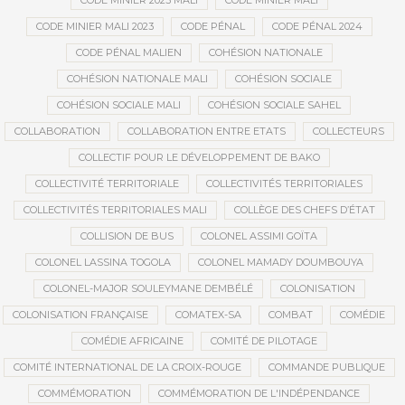
CODE MINIER 2023 MALI
CODE MINIER MALI
CODE MINIER MALI 2023
CODE PÉNAL
CODE PÉNAL 2024
CODE PÉNAL MALIEN
COHÉSION NATIONALE
COHÉSION NATIONALE MALI
COHÉSION SOCIALE
COHÉSION SOCIALE MALI
COHÉSION SOCIALE SAHEL
COLLABORATION
COLLABORATION ENTRE ETATS
COLLECTEURS
COLLECTIF POUR LE DÉVELOPPEMENT DE BAKO
COLLECTIVITÉ TERRITORIALE
COLLECTIVITÉS TERRITORIALES
COLLECTIVITÉS TERRITORIALES MALI
COLLÈGE DES CHEFS D’ÉTAT
COLLISION DE BUS
COLONEL ASSIMI GOÏTA
COLONEL LASSINA TOGOLA
COLONEL MAMADY DOUMBOUYA
COLONEL-MAJOR SOULEYMANE DEMBÉLÉ
COLONISATION
COLONISATION FRANÇAISE
COMATEX-SA
COMBAT
COMÉDIE
COMÉDIE AFRICAINE
COMITÉ DE PILOTAGE
COMITÉ INTERNATIONAL DE LA CROIX-ROUGE
COMMANDE PUBLIQUE
COMMÉMORATION
COMMÉMORATION DE L'INDÉPENDANCE