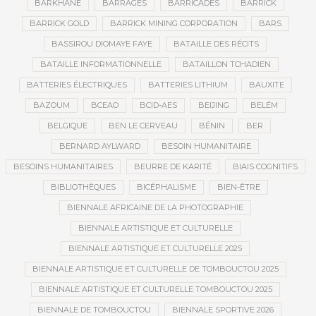
BARKHANE
BARRAGES
BARRICADES
BARRICK
BARRICK GOLD
BARRICK MINING CORPORATION
BARS
BASSIROU DIOMAYE FAYE
BATAILLE DES RÉCITS
BATAILLE INFORMATIONNELLE
BATAILLON TCHADIEN
BATTERIES ÉLECTRIQUES
BATTERIES LITHIUM
BAUXITE
BAZOUM
BCEAO
BCID-AES
BEIJING
BELÉM
BELGIQUE
BEN LE CERVEAU
BÉNIN
BER
BERNARD AYLWARD
BESOIN HUMANITAIRE
BESOINS HUMANITAIRES
BEURRE DE KARITÉ
BIAIS COGNITIFS
BIBLIOTHÈQUES
BICÉPHALISME
BIEN-ÊTRE
BIENNALE AFRICAINE DE LA PHOTOGRAPHIE
BIENNALE ARTISTIQUE ET CULTURELLE
BIENNALE ARTISTIQUE ET CULTURELLE 2025
BIENNALE ARTISTIQUE ET CULTURELLE DE TOMBOUCTOU 2025
BIENNALE ARTISTIQUE ET CULTURELLE TOMBOUCTOU 2025
BIENNALE DE TOMBOUCTOU
BIENNALE SPORTIVE 2026