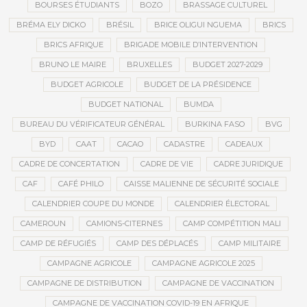
BOURSES ÉTUDIANTS
BOZO
BRASSAGE CULTUREL
BRÉMA ELY DICKO
BRÉSIL
BRICE OLIGUI NGUEMA
BRICS
BRICS AFRIQUE
BRIGADE MOBILE D’INTERVENTION
BRUNO LE MAIRE
BRUXELLES
BUDGET 2027-2029
BUDGET AGRICOLE
BUDGET DE LA PRÉSIDENCE
BUDGET NATIONAL
BUMDA
BUREAU DU VÉRIFICATEUR GÉNÉRAL
BURKINA FASO
BVG
BYD
CAAT
CACAO
CADASTRE
CADEAUX
CADRE DE CONCERTATION
CADRE DE VIE
CADRE JURIDIQUE
CAF
CAFÉ PHILO
CAISSE MALIENNE DE SÉCURITÉ SOCIALE
CALENDRIER COUPE DU MONDE
CALENDRIER ÉLECTORAL
CAMEROUN
CAMIONS-CITERNES
CAMP COMPÉTITION MALI
CAMP DE RÉFUGIÉS
CAMP DES DÉPLACÉS
CAMP MILITAIRE
CAMPAGNE AGRICOLE
CAMPAGNE AGRICOLE 2025
CAMPAGNE DE DISTRIBUTION
CAMPAGNE DE VACCINATION
CAMPAGNE DE VACCINATION COVID-19 EN AFRIQUE