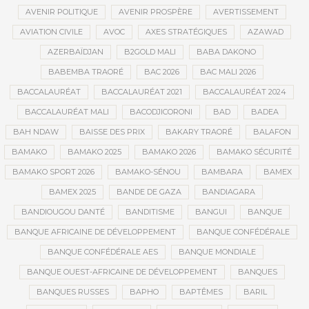
AVENIR POLITIQUE
AVENIR PROSPÈRE
AVERTISSEMENT
AVIATION CIVILE
AVOC
AXES STRATÉGIQUES
AZAWAD
AZERBAÏDJAN
B2GOLD MALI
BABA DAKONO
BABEMBA TRAORÉ
BAC 2026
BAC MALI 2026
BACCALAURÉAT
BACCALAURÉAT 2021
BACCALAURÉAT 2024
BACCALAURÉAT MALI
BACODJICORONI
BAD
BADEA
BAH NDAW
BAISSE DES PRIX
BAKARY TRAORÉ
BALAFON
BAMAKO
BAMAKO 2025
BAMAKO 2026
BAMAKO SÉCURITÉ
BAMAKO SPORT 2026
BAMAKO-SÉNOU
BAMBARA
BAMEX
BAMEX 2025
BANDE DE GAZA
BANDIAGARA
BANDIOUGOU DANTÉ
BANDITISME
BANGUI
BANQUE
BANQUE AFRICAINE DE DÉVELOPPEMENT
BANQUE CONFÉDÉRALE
BANQUE CONFÉDÉRALE AES
BANQUE MONDIALE
BANQUE OUEST-AFRICAINE DE DÉVELOPPEMENT
BANQUES
BANQUES RUSSES
BAPHO
BAPTÊMES
BARIL