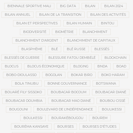
BIENNALE SPORTIVE MALI
BIG DATA
BILAN
BILAN 2024
BILAN ANNUEL
BILAN DE LA TRANSITION
BILAN DES ACTIVITÉS
BILAN ET PERSPECTIVES
BILAN HUMAIN
BINTOU
BIODIVERSITÉ
BIOMÉTRIE
BLANCHIMENT
BLANCHIMENT D’ARGENT
BLANCHIMENT DE CAPITAUX
BLASPHÈME
BLÉ
BLÉ RUSSE
BLESSÉS
BLESSÉS DE GUERRE
BLESSURE FATOU DEMBÉLÉ
BLOCKCHAIN
BLOCUS
BLOCUS ÉCONOMIQUE
BLOGING
BNDA
BOAD
BOBO-DIOULASSO
BOGOLAN
BOKAR BIRO
BOKO HARAM
BOLA TINUBU
BONNE GOUVERNANCE
BOTSWANA
BOUARÉ FILY SISSOKO
BOUBACAR BOCOUM
BOUBACAR DIANÉ
BOUBACAR DOUMBIA
BOUBACAR MAO DIANÉ
BOUBOU CISSÉ
BOUGOUNI
BOULEVARD DE L’INDÉPENDANCE
BOULIKESSI
BOULKESSI
BOURAKÉBOUGOU
BOUREM
BOURÉMA KANSAYE
BOURSES
BOURSES D'ÉTUDES