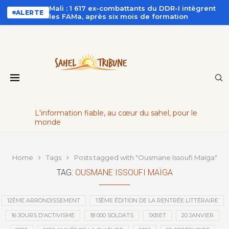
Mali : 1 617 ex-combattants du DDR-I intègrent
ALERTE
les FAMa, après six mois de formation
L'information fiable, au cœur du sahel, pour le
monde
Home
Tags
Posts tagged with "Ousmane Issoufi Maïga"
TAG:
OUSMANE ISSOUFI MAÏGA
12ÈME ARRONDISSEMENT
13ÈME ÉDITION DE LA RENTRÉE LITTÉRAIRE
16 JOURS D'ACTIVISME
18 000 SOLDATS
1XBET
20 JANVIER