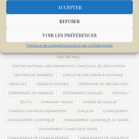
CEMAPI
CEN-SNESUP
CENOU
CENSURE
ACCEPTER
CENTRAFRIQUE
CENTRALE SOLAIRE
REFUSER
CENTRALE SOLAIRE DE SANANKOROBA
CENTRALES SOLAIRES
CENTRE D'INTELLIGENCE ARTIFICIELLE
VOIR LES PRÉFÉRENCES
CENTRE DE SANTÉ COMMUNAUTAIRE
CENTRE DU MALI
Politique de cookies
Déclaration de confidentialité
CENTRE INTERNATIONAL DE CONFÉRENCES DE BAMAKO
CENTRE MALI
CENTRE NATIONAL DES EXAMENS ET CONCOURS DE L’ÉDUCATION
CENTRES DE DONNÉES
CERCLE DE RÉFLEXION À DISTANCE
CÉRÉALES
CÉRÉALES RUSSES
CÉRÉMONIE DE DÉCORATION
CÉRÉMONIES DE MARIAGE
CÉRÉMONIES SOCIALES
CERVEAU
CEUTA
CHAHANA TAKIOU
CHAÎNE DE VALEUR
CHAÎNES D’APPROVISIONNEMENT
CHALEUR
CHANGEMENT
CHANGEMENT CLIMATIQUE
CHANGEMENT CLIMATIQUE AU SAHEL
CHANGEMENT CLIMATIQUE SAHEL
CHANGEMENT DE COMPORTEMENT
CHANGEMENT DE STRATÉGIE