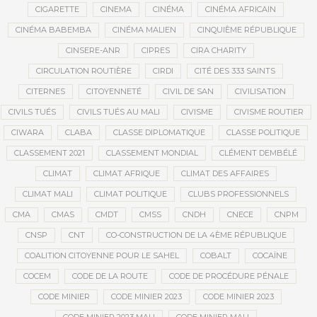
CIGARETTE
CINEMA
CINÉMA
CINÉMA AFRICAIN
CINÉMA BABEMBA
CINÉMA MALIEN
CINQUIÈME RÉPUBLIQUE
CINSERE-ANR
CIPRES
CIRA CHARITY
CIRCULATION ROUTIÈRE
CIRDI
CITÉ DES 333 SAINTS
CITERNES
CITOYENNETÉ
CIVIL DE SAN
CIVILISATION
CIVILS TUÉS
CIVILS TUÉS AU MALI
CIVISME
CIVISME ROUTIER
CIWARA
CLABA
CLASSE DIPLOMATIQUE
CLASSE POLITIQUE
CLASSEMENT 2021
CLASSEMENT MONDIAL
CLÉMENT DEMBÉLÉ
CLIMAT
CLIMAT AFRIQUE
CLIMAT DES AFFAIRES
CLIMAT MALI
CLIMAT POLITIQUE
CLUBS PROFESSIONNELS
CMA
CMAS
CMDT
CMSS
CNDH
CNECE
CNPM
CNSP
CNT
CO-CONSTRUCTION DE LA 4ÈME RÉPUBLIQUE
COALITION CITOYENNE POUR LE SAHEL
COBALT
COCAÏNE
COCEM
CODE DE LA ROUTE
CODE DE PROCÉDURE PÉNALE
CODE MINIER
CODE MINIER 2023
CODE MINIER 2023