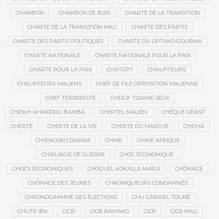
CHARBON
CHARBON DE BOIS
CHARTE DE LA TRANSITION
CHARTE DE LA TRANSITION MALI
CHARTE DES PARTIS
CHARTE DES PARTIS POLITIQUES
CHARTE DU LIPTAKO-GOURMA
CHARTE NATIONALE
CHARTE NATIONALE POUR LA PAIX
CHARTE POUR LA PAIX
CHATGPT
CHAUFFEURS
CHAUFFEURS MALIENS
CHEF DE FILE OPPOSITION MALIENNE
CHEF TERRORISTE
CHEICK TIDIANE SECK
CHEIKH AHMADOU BAMBA
CHEPTEL MALIEN
CHÈQUE GÉANT
CHERTÉ
CHERTÉ DE LA VIE
CHERTÉ DU MARCHÉ
CHICHA
CHIENCORO DIARRA
CHINE
CHINE AFRIQUE
CHIRURGIE DE GUERRE
CHOC ÉCONOMIQUE
CHOCS ÉCONOMIQUES
CHOGUEL KOKALLA MAÏGA
CHÔMAGE
CHÔMAGE DES JEUNES
CHRONIQUEURS CONDAMNÉS
CHRONOGRAMME DES ÉLECTIONS
CHU GABRIEL TOURÉ
CHUTE IBK
CICB
CICB BAMAKO
CICR
CICR MALI