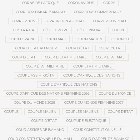
CORNE DE L’AFRIQUE
CORONAVIRUS
CORPS
CORRIDOR DAKAR-BAMAKO
CORRIDORS COMMERCIAUX
CORRUPTION
CORRUPTION AU MALI
CORRUPTION MALI
COSTA RICA
CÔTE D’IVOIRE
CÔTE D'IVOIRE
COTON
COTON GRAINE
COTON MALI
COTON MALIEN
COTONOU
COUP D'ETAT AU NIGER
COUP D’ÉTAT
COUP D'ETAT
COUP D'ÉTAT
COUP D'ETAT MILITAIRE
COUP ETAT MALI
COUP ÉTAT MILITAIRE
COUP ETAT MILITAIRE
COUPE ASSIMI GOÏTA
COUPE D'AFRIQUE DES NATIONS
COUPE D’AFRIQUE DES NATIONS
COUPE D’AFRIQUE DES NATIONS FÉMININE 2026
COUPE DU MONDE
COUPE DU MONDE 2026
COUPE DU MONDE FÉMININE 2027
COUPLE
COUPLE MALIEN
COUPLES MALIENS
COUPS D’ÉTAT
COUPS D'ETAT
COUPURE ÉLECTRIQUE
COUR ASSISES DE BAMAKO
COUR CONSTITUTIONNELLE
COUR CONSTITUTIONNELLE DU MALI
COUR D’APPEL DE BAMAKO