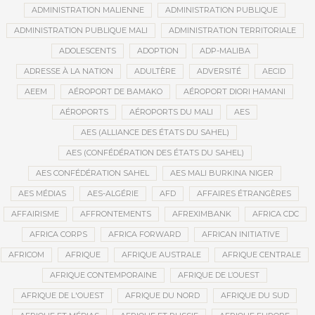
ADMINISTRATION MALIENNE
ADMINISTRATION PUBLIQUE
ADMINISTRATION PUBLIQUE MALI
ADMINISTRATION TERRITORIALE
ADOLESCENTS
ADOPTION
ADP-MALIBA
ADRESSE À LA NATION
ADULTÈRE
ADVERSITÉ
AECID
AEEM
AÉROPORT DE BAMAKO
AÉROPORT DIORI HAMANI
AÉROPORTS
AÉROPORTS DU MALI
AES
AES (ALLIANCE DES ÉTATS DU SAHEL)
AES (CONFÉDÉRATION DES ÉTATS DU SAHEL)
AES CONFÉDÉRATION SAHEL
AES MALI BURKINA NIGER
AES MÉDIAS
AES-ALGÉRIE
AFD
AFFAIRES ÉTRANGÈRES
AFFAIRISME
AFFRONTEMENTS
AFREXIMBANK
AFRICA CDC
AFRICA CORPS
AFRICA FORWARD
AFRICAN INITIATIVE
AFRICOM
AFRIQUE
AFRIQUE AUSTRALE
AFRIQUE CENTRALE
AFRIQUE CONTEMPORAINE
AFRIQUE DE L’OUEST
AFRIQUE DE L'OUEST
AFRIQUE DU NORD
AFRIQUE DU SUD