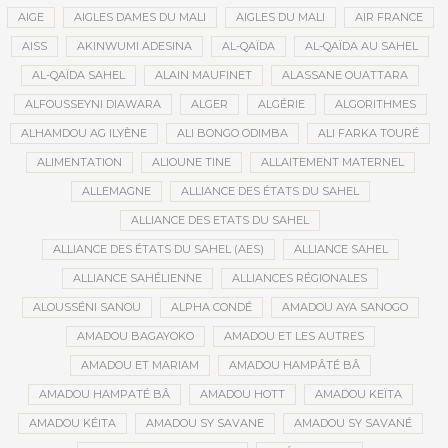
AIGE
AIGLES DAMES DU MALI
AIGLES DU MALI
AIR FRANCE
AISS
AKINWUMI ADESINA
AL-QAÏDA
AL-QAÏDA AU SAHEL
AL-QAÏDA SAHEL
ALAIN MAUFINET
ALASSANE OUATTARA
ALFOUSSEYNI DIAWARA
ALGER
ALGÉRIE
ALGORITHMES
ALHAMDOU AG ILYÈNE
ALI BONGO ODIMBA
ALI FARKA TOURÉ
ALIMENTATION
ALIOUNE TINE
ALLAITEMENT MATERNEL
ALLEMAGNE
ALLIANCE DES ÉTATS DU SAHEL
ALLIANCE DES ETATS DU SAHEL
ALLIANCE DES ÉTATS DU SAHEL (AES)
ALLIANCE SAHEL
ALLIANCE SAHÉLIENNE
ALLIANCES RÉGIONALES
ALOUSSÉNI SANOU
ALPHA CONDÉ
AMADOU AYA SANOGO
AMADOU BAGAYOKO
AMADOU ET LES AUTRES
AMADOU ET MARIAM
AMADOU HAMPÂTÉ BÂ
AMADOU HAMPATÉ BÂ
AMADOU HOTT
AMADOU KEÏTA
AMADOU KÉITA
AMADOU SY SAVANE
AMADOU SY SAVANÉ