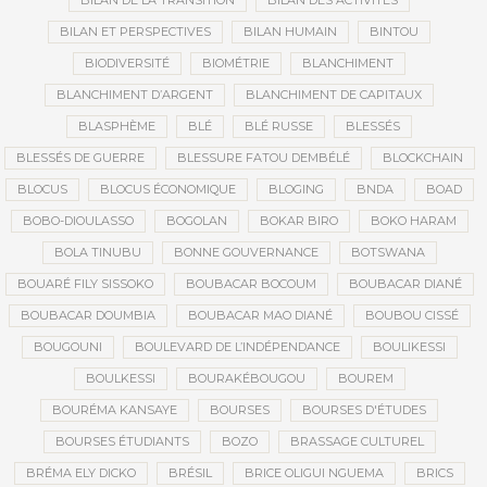
BILAN DE LA TRANSITION
BILAN DES ACTIVITÉS
BILAN ET PERSPECTIVES
BILAN HUMAIN
BINTOU
BIODIVERSITÉ
BIOMÉTRIE
BLANCHIMENT
BLANCHIMENT D’ARGENT
BLANCHIMENT DE CAPITAUX
BLASPHÈME
BLÉ
BLÉ RUSSE
BLESSÉS
BLESSÉS DE GUERRE
BLESSURE FATOU DEMBÉLÉ
BLOCKCHAIN
BLOCUS
BLOCUS ÉCONOMIQUE
BLOGING
BNDA
BOAD
BOBO-DIOULASSO
BOGOLAN
BOKAR BIRO
BOKO HARAM
BOLA TINUBU
BONNE GOUVERNANCE
BOTSWANA
BOUARÉ FILY SISSOKO
BOUBACAR BOCOUM
BOUBACAR DIANÉ
BOUBACAR DOUMBIA
BOUBACAR MAO DIANÉ
BOUBOU CISSÉ
BOUGOUNI
BOULEVARD DE L’INDÉPENDANCE
BOULIKESSI
BOULKESSI
BOURAKÉBOUGOU
BOUREM
BOURÉMA KANSAYE
BOURSES
BOURSES D'ÉTUDES
BOURSES ÉTUDIANTS
BOZO
BRASSAGE CULTUREL
BRÉMA ELY DICKO
BRÉSIL
BRICE OLIGUI NGUEMA
BRICS