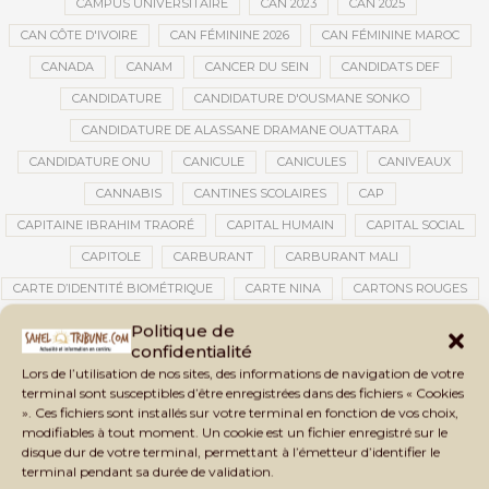
CAMPUS UNIVERSITAIRE
CAN 2023
CAN 2025
CAN CÔTE D'IVOIRE
CAN FÉMININE 2026
CAN FÉMININE MAROC
CANADA
CANAM
CANCER DU SEIN
CANDIDATS DEF
CANDIDATURE
CANDIDATURE D'OUSMANE SONKO
CANDIDATURE DE ALASSANE DRAMANE OUATTARA
CANDIDATURE ONU
CANICULE
CANICULES
CANIVEAUX
CANNABIS
CANTINES SCOLAIRES
CAP
CAPITAINE IBRAHIM TRAORÉ
CAPITAL HUMAIN
CAPITAL SOCIAL
CAPITOLE
CARBURANT
CARBURANT MALI
CARTE D’IDENTITÉ BIOMÉTRIQUE
CARTE NINA
CARTONS ROUGES
CASABLANCA
CATASTROPHE
CATASTROPHE NATURELLE
Politique de
confidentialité
CATASTROPHES CLIMATIQUES
CATASTROPHES NATURELLES
Lors de l’utilisation de nos sites, des informations de navigation de votre
CAUTION 10 000 DOLLARS
CAUTION DE VISA
CDAT
CECOGEC
terminal sont susceptibles d’être enregistrées dans des fichiers « Cookies
». Ces fichiers sont installés sur votre terminal en fonction de vos choix,
CÉDÉAO
CEDEAO
CEI
CÉLÉBRATION NATIONALE
CEMAC
modifiables à tout moment. Un cookie est un fichier enregistré sur le
CEMAPI
CEN-SNESUP
CENOU
CENSURE
disque dur de votre terminal, permettant à l’émetteur d’identifier le
terminal pendant sa durée de validation.
CENTRAFRIQUE
CENTRALE SOLAIRE