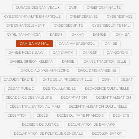
CURAGE DES CANIVEAUX
CVJR
CYBERCRIMINALITÉ
CYBERCRIMINALITÉ EN AFRIQUE
CYBERDÉFENSE
CYBERESPACE
CYBERHARCÈLEMENT
CYBERSÉCURITÉ
CYBERSÉCURITÉ MALI
CYRIL RAMAPHOSA
DAECH
DAKAR
DAMBÉ
DAMIBA
DAMIBA AU MALI
DANA AMBASSAGOU
DANBÉ
DANBÉ KOLOSIBAW
DANEMARK
DANGER
DANGORONI
DANIEL SIMÉON KÉLÉMA
DANSE
DANSE TRADITIONNELLE
DAOUD ALY MOHAMMEDINE
DAOUD MOHAMEDINE
DAOUDA TÉKÉTÉ
DATE DE LA PRÉSIDENTIELLE
DDR-I
DÉBAT
DÉBAT PUBLIC
DÉBROUILLARDISE
DÉCADENCE CULTURELLE
DÉCADENCE DES VALEURS
DÉCAPITATION
DÉCENTRALISATION
DÉCENTRALISATION AU MALI
DÉCENTRALISATION CULTURELLE
DÉCEPTION
DÉCÈS
DÉCÈS DU PAPE FRANÇOIS
DÉCHETS
DÉCISION DE JUSTICE
DÉCLARATION DE BAMAKO
DÉCLARATION DE POLITIQUE GÉNÉRALE
DÉCOLONISATION