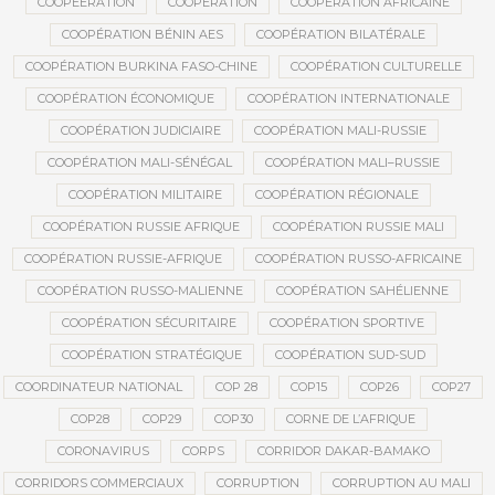
COOPEERATION
COOPÉRATION
COOPÉRATION AFRICAINE
COOPÉRATION BÉNIN AES
COOPÉRATION BILATÉRALE
COOPÉRATION BURKINA FASO-CHINE
COOPÉRATION CULTURELLE
COOPÉRATION ÉCONOMIQUE
COOPÉRATION INTERNATIONALE
COOPÉRATION JUDICIAIRE
COOPÉRATION MALI-RUSSIE
COOPÉRATION MALI-SÉNÉGAL
COOPÉRATION MALI–RUSSIE
COOPÉRATION MILITAIRE
COOPÉRATION RÉGIONALE
COOPÉRATION RUSSIE AFRIQUE
COOPÉRATION RUSSIE MALI
COOPÉRATION RUSSIE-AFRIQUE
COOPÉRATION RUSSO-AFRICAINE
COOPÉRATION RUSSO-MALIENNE
COOPÉRATION SAHÉLIENNE
COOPÉRATION SÉCURITAIRE
COOPÉRATION SPORTIVE
COOPÉRATION STRATÉGIQUE
COOPÉRATION SUD-SUD
COORDINATEUR NATIONAL
COP 28
COP15
COP26
COP27
COP28
COP29
COP30
CORNE DE L’AFRIQUE
CORONAVIRUS
CORPS
CORRIDOR DAKAR-BAMAKO
CORRIDORS COMMERCIAUX
CORRUPTION
CORRUPTION AU MALI