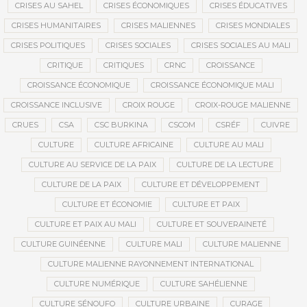
CRISES AU SAHEL
CRISES ÉCONOMIQUES
CRISES ÉDUCATIVES
CRISES HUMANITAIRES
CRISES MALIENNES
CRISES MONDIALES
CRISES POLITIQUES
CRISES SOCIALES
CRISES SOCIALES AU MALI
CRITIQUE
CRITIQUES
CRNC
CROISSANCE
CROISSANCE ÉCONOMIQUE
CROISSANCE ÉCONOMIQUE MALI
CROISSANCE INCLUSIVE
CROIX ROUGE
CROIX-ROUGE MALIENNE
CRUES
CSA
CSC BURKINA
CSCOM
CSRÉF
CUIVRE
CULTURE
CULTURE AFRICAINE
CULTURE AU MALI
CULTURE AU SERVICE DE LA PAIX
CULTURE DE LA LECTURE
CULTURE DE LA PAIX
CULTURE ET DÉVELOPPEMENT
CULTURE ET ÉCONOMIE
CULTURE ET PAIX
CULTURE ET PAIX AU MALI
CULTURE ET SOUVERAINETÉ
CULTURE GUINÉENNE
CULTURE MALI
CULTURE MALIENNE
CULTURE MALIENNE RAYONNEMENT INTERNATIONAL
CULTURE NUMÉRIQUE
CULTURE SAHÉLIENNE
CULTURE SÉNOUFO
CULTURE URBAINE
CURAGE