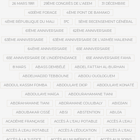
26 MARS 1991
29ÈME CONGRÈS DE L'AEEM
31 DÉCEMBRE
400ÈME FORAGE
4ÈME PONT DE BAMAKO
4ÈME RÉPUBLIQUE DU MALI
5°C
5ÈME RECENSEMENT GÉNÉRAL
61ÈME ANNIVERSAIRE
62ÈME ANNIVERSAIRE
63ÈME ANNIVERSAIRE
63ÈME ANNIVERSAIRE DE L'ARMÉE MALIENNE
64ÈME ANNIVERSAIRE
65E ANNIVERSAIRE
65E ANNIVERSAIRE DE L’INDÉPENDANCE
65E ANNIVERSAIRE FAMA
8 MARS
ABASS DEMBÉLÉ
ABDEL FATTAH AL-BURHAN
ABDELMADJID TEBBOUNE
ABDOU OUOLOGUEM
ABDOUL KASSIM FOMBA
ABDOULAYE DIOP
ABDOULAYE KONATÉ
ABDOULAYE MAÏGA
ABDOURAHAMANE TIANI
ABDRAHAMANE TIANI
ABDRAMANE COULIBALY
ABIDJAN
ABOUBAKAR CISSÉ
ABSI
ABSTENTION
ABUJA
ACADÉMIE FRANÇAISE
ACCÈS À L'EAU POTABLE
ACCÈS À L’EAU
ACCÈS À L’EAU POTABLE
ACCÈS À L’ÉDUCATION
ACCÈS À L'EAU
ACCÈS À LA JUSTICE
ACCÈS AU NUMÉRIQUE
ACCÈS AUX SOINS