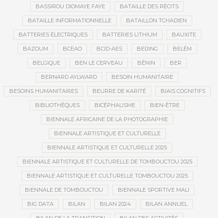
BASSIROU DIOMAYE FAYE
BATAILLE DES RÉCITS
BATAILLE INFORMATIONNELLE
BATAILLON TCHADIEN
BATTERIES ÉLECTRIQUES
BATTERIES LITHIUM
BAUXITE
BAZOUM
BCEAO
BCID-AES
BEIJING
BELÉM
BELGIQUE
BEN LE CERVEAU
BÉNIN
BER
BERNARD AYLWARD
BESOIN HUMANITAIRE
BESOINS HUMANITAIRES
BEURRE DE KARITÉ
BIAIS COGNITIFS
BIBLIOTHÈQUES
BICÉPHALISME
BIEN-ÊTRE
BIENNALE AFRICAINE DE LA PHOTOGRAPHIE
BIENNALE ARTISTIQUE ET CULTURELLE
BIENNALE ARTISTIQUE ET CULTURELLE 2025
BIENNALE ARTISTIQUE ET CULTURELLE DE TOMBOUCTOU 2025
BIENNALE ARTISTIQUE ET CULTURELLE TOMBOUCTOU 2025
BIENNALE DE TOMBOUCTOU
BIENNALE SPORTIVE MALI
BIG DATA
BILAN
BILAN 2024
BILAN ANNUEL