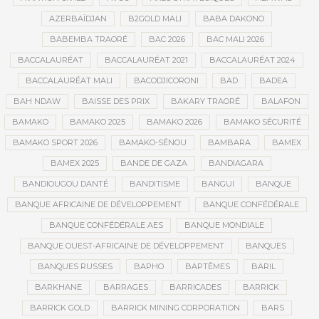
AZERBAÏDJAN
B2GOLD MALI
BABA DAKONO
BABEMBA TRAORÉ
BAC 2026
BAC MALI 2026
BACCALAURÉAT
BACCALAURÉAT 2021
BACCALAURÉAT 2024
BACCALAURÉAT MALI
BACODJICORONI
BAD
BADEA
BAH NDAW
BAISSE DES PRIX
BAKARY TRAORÉ
BALAFON
BAMAKO
BAMAKO 2025
BAMAKO 2026
BAMAKO SÉCURITÉ
BAMAKO SPORT 2026
BAMAKO-SÉNOU
BAMBARA
BAMEX
BAMEX 2025
BANDE DE GAZA
BANDIAGARA
BANDIOUGOU DANTÉ
BANDITISME
BANGUI
BANQUE
BANQUE AFRICAINE DE DÉVELOPPEMENT
BANQUE CONFÉDÉRALE
BANQUE CONFÉDÉRALE AES
BANQUE MONDIALE
BANQUE OUEST-AFRICAINE DE DÉVELOPPEMENT
BANQUES
BANQUES RUSSES
BAPHO
BAPTÊMES
BARIL
BARKHANE
BARRAGES
BARRICADES
BARRICK
BARRICK GOLD
BARRICK MINING CORPORATION
BARS