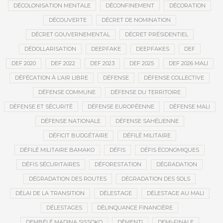
DÉCOLONISATION MENTALE
DÉCONFINEMENT
DÉCORATION
DÉCOUVERTE
DÉCRET DE NOMINATION
DÉCRET GOUVERNEMENTAL
DÉCRET PRÉSIDENTIEL
DÉDOLLARISATION
DEEPFAKE
DEEPFAKES
DEF
DEF 2020
DEF 2022
DEF 2023
DEF 2025
DEF 2026 MALI
DÉFÉCATION À L’AIR LIBRE
DÉFENSE
DÉFENSE COLLECTIVE
DÉFENSE COMMUNE
DÉFENSE DU TERRITOIRE
DÉFENSE ET SÉCURITÉ
DÉFENSE EUROPÉENNE
DÉFENSE MALI
DÉFENSE NATIONALE
DÉFENSE SAHÉLIENNE
DÉFICIT BUDGÉTAIRE
DÉFILÉ MILITAIRE
DÉFILÉ MILITAIRE BAMAKO
DÉFIS
DÉFIS ÉCONOMIQUES
DÉFIS SÉCURITAIRES
DÉFORESTATION
DÉGRADATION
DÉGRADATION DES ROUTES
DÉGRADATION DES SOLS
DÉLAI DE LA TRANSITION
DÉLESTAGE
DÉLESTAGE AU MALI
DÉLESTAGES
DÉLINQUANCE FINANCIÈRE
DEMBÉLÉ MADINA SISSOKO
DÉMENTI
DEMI-FINALE