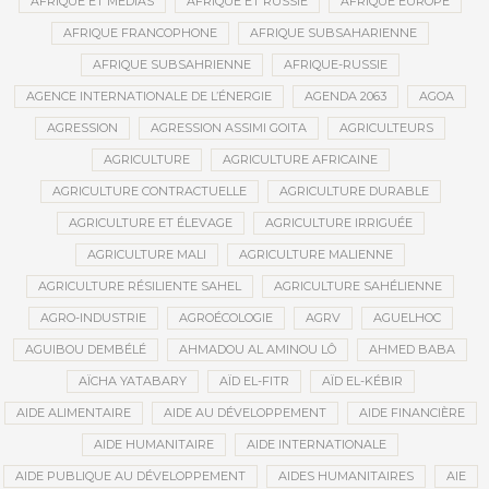
AFRIQUE ET MÉDIAS
AFRIQUE ET RUSSIE
AFRIQUE EUROPE
AFRIQUE FRANCOPHONE
AFRIQUE SUBSAHARIENNE
AFRIQUE SUBSAHRIENNE
AFRIQUE-RUSSIE
AGENCE INTERNATIONALE DE L’ÉNERGIE
AGENDA 2063
AGOA
AGRESSION
AGRESSION ASSIMI GOITA
AGRICULTEURS
AGRICULTURE
AGRICULTURE AFRICAINE
AGRICULTURE CONTRACTUELLE
AGRICULTURE DURABLE
AGRICULTURE ET ÉLEVAGE
AGRICULTURE IRRIGUÉE
AGRICULTURE MALI
AGRICULTURE MALIENNE
AGRICULTURE RÉSILIENTE SAHEL
AGRICULTURE SAHÉLIENNE
AGRO-INDUSTRIE
AGROÉCOLOGIE
AGRV
AGUELHOC
AGUIBOU DEMBÉLÉ
AHMADOU AL AMINOU LÔ
AHMED BABA
AÏCHA YATABARY
AÏD EL-FITR
AÏD EL-KÉBIR
AIDE ALIMENTAIRE
AIDE AU DÉVELOPPEMENT
AIDE FINANCIÈRE
AIDE HUMANITAIRE
AIDE INTERNATIONALE
AIDE PUBLIQUE AU DÉVELOPPEMENT
AIDES HUMANITAIRES
AIE