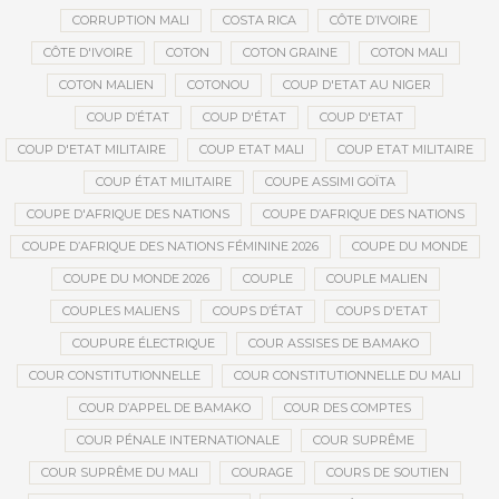
CORRUPTION MALI
COSTA RICA
CÔTE D’IVOIRE
CÔTE D'IVOIRE
COTON
COTON GRAINE
COTON MALI
COTON MALIEN
COTONOU
COUP D'ETAT AU NIGER
COUP D’ÉTAT
COUP D'ÉTAT
COUP D'ETAT
COUP D'ETAT MILITAIRE
COUP ETAT MALI
COUP ETAT MILITAIRE
COUP ÉTAT MILITAIRE
COUPE ASSIMI GOÏTA
COUPE D'AFRIQUE DES NATIONS
COUPE D’AFRIQUE DES NATIONS
COUPE D’AFRIQUE DES NATIONS FÉMININE 2026
COUPE DU MONDE
COUPE DU MONDE 2026
COUPLE
COUPLE MALIEN
COUPLES MALIENS
COUPS D’ÉTAT
COUPS D'ETAT
COUPURE ÉLECTRIQUE
COUR ASSISES DE BAMAKO
COUR CONSTITUTIONNELLE
COUR CONSTITUTIONNELLE DU MALI
COUR D’APPEL DE BAMAKO
COUR DES COMPTES
COUR PÉNALE INTERNATIONALE
COUR SUPRÊME
COUR SUPRÊME DU MALI
COURAGE
COURS DE SOUTIEN