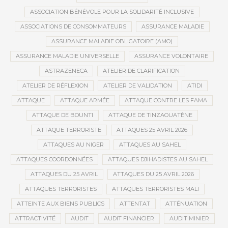
ASSOCIATION BÉNÉVOLE POUR LA SOLIDARITÉ INCLUSIVE
ASSOCIATIONS DE CONSOMMATEURS
ASSURANCE MALADIE
ASSURANCE MALADIE OBLIGATOIRE (AMO)
ASSURANCE MALADIE UNIVERSELLE
ASSURANCE VOLONTAIRE
ASTRAZENECA
ATELIER DE CLARIFICATION
ATELIER DE RÉFLEXION
ATELIER DE VALIDATION
ATIDI
ATTAQUE
ATTAQUE ARMÉE
ATTAQUE CONTRE LES FAMA
ATTAQUE DE BOUNTI
ATTAQUE DE TINZAOUATÈNE
ATTAQUE TERRORISTE
ATTAQUES 25 AVRIL 2026
ATTAQUES AU NIGER
ATTAQUES AU SAHEL
ATTAQUES COORDONNÉES
ATTAQUES DJIHADISTES AU SAHEL
ATTAQUES DU 25 AVRIL
ATTAQUES DU 25 AVRIL 2026
ATTAQUES TERRORISTES
ATTAQUES TERRORISTES MALI
ATTEINTE AUX BIENS PUBLICS
ATTENTAT
ATTÉNUATION
ATTRACTIVITÉ
AUDIT
AUDIT FINANCIER
AUDIT MINIER