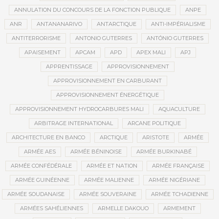
ANNULATION DU CONCOURS DE LA FONCTION PUBLIQUE
ANPE
ANR
ANTANANARIVO
ANTARCTIQUE
ANTI-IMPÉRIALISME
ANTITERRORISME
ANTONIO GUTERRES
ANTÓNIO GUTERRES
APAISEMENT
APCAM
APD
APEX MALI
APJ
APPRENTISSAGE
APPROVISIONNEMENT
APPROVISIONNEMENT EN CARBURANT
APPROVISIONNEMENT ÉNERGÉTIQUE
APPROVISIONNEMENT HYDROCARBURES MALI
AQUACULTURE
ARBITRAGE INTERNATIONAL
ARCANE POLITIQUE
ARCHITECTURE EN BANCO
ARCTIQUE
ARISTOTE
ARMÉE
ARMÉE AES
ARMÉE BÉNINOISE
ARMÉE BURKINABÉ
ARMÉE CONFÉDÉRALE
ARMÉE ET NATION
ARMÉE FRANÇAISE
ARMÉE GUINÉENNE
ARMÉE MALIENNE
ARMÉE NIGÉRIANE
ARMÉE SOUDANAISE
ARMÉE SOUVERAINE
ARMÉE TCHADIENNE
ARMÉES SAHÉLIENNES
ARMELLE DAKOUO
ARMEMENT