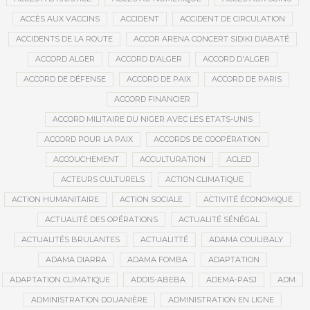
ACCÈS AUX VACCINS
ACCIDENT
ACCIDENT DE CIRCULATION
ACCIDENTS DE LA ROUTE
ACCOR ARENA CONCERT SIDIKI DIABATÉ
ACCORD ALGER
ACCORD D’ALGER
ACCORD D'ALGER
ACCORD DE DÉFENSE
ACCORD DE PAIX
ACCORD DE PARIS
ACCORD FINANCIER
ACCORD MILITAIRE DU NIGER AVEC LES ETATS-UNIS
ACCORD POUR LA PAIX
ACCORDS DE COOPÉRATION
ACCOUCHEMENT
ACCULTURATION
ACLED
ACTEURS CULTURELS
ACTION CLIMATIQUE
ACTION HUMANITAIRE
ACTION SOCIALE
ACTIVITÉ ÉCONOMIQUE
ACTUALITÉ DES OPÉRATIONS
ACTUALITÉ SÉNÉGAL
ACTUALITÉS BRULANTES
ACTUALITTÉ
ADAMA COULIBALY
ADAMA DIARRA
ADAMA FOMBA
ADAPTATION
ADAPTATION CLIMATIQUE
ADDIS-ABEBA
ADEMA-PASJ
ADM
ADMINISTRATION DOUANIÈRE
ADMINISTRATION EN LIGNE