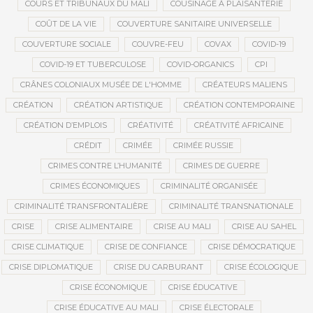
COURS ET TRIBUNAUX DU MALI
COUSINAGE À PLAISANTERIE
COÛT DE LA VIE
COUVERTURE SANITAIRE UNIVERSELLE
COUVERTURE SOCIALE
COUVRE-FEU
COVAX
COVID-19
COVID-19 ET TUBERCULOSE
COVID-ORGANICS
CPI
CRÂNES COLONIAUX MUSÉE DE L'HOMME
CRÉATEURS MALIENS
CRÉATION
CRÉATION ARTISTIQUE
CRÉATION CONTEMPORAINE
CRÉATION D’EMPLOIS
CRÉATIVITÉ
CRÉATIVITÉ AFRICAINE
CRÉDIT
CRIMÉE
CRIMÉE RUSSIE
CRIMES CONTRE L’HUMANITÉ
CRIMES DE GUERRE
CRIMES ÉCONOMIQUES
CRIMINALITÉ ORGANISÉE
CRIMINALITÉ TRANSFRONTALIÈRE
CRIMINALITÉ TRANSNATIONALE
CRISE
CRISE ALIMENTAIRE
CRISE AU MALI
CRISE AU SAHEL
CRISE CLIMATIQUE
CRISE DE CONFIANCE
CRISE DÉMOCRATIQUE
CRISE DIPLOMATIQUE
CRISE DU CARBURANT
CRISE ÉCOLOGIQUE
CRISE ÉCONOMIQUE
CRISE ÉDUCATIVE
CRISE ÉDUCATIVE AU MALI
CRISE ÉLECTORALE