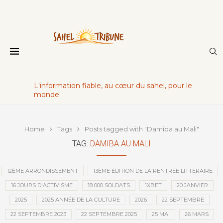
L'information fiable, au cœur du sahel, pour le
monde
Home
Tags
Posts tagged with "Damiba au Mali"
TAG:
DAMIBA AU MALI
12ÈME ARRONDISSEMENT
13ÈME ÉDITION DE LA RENTRÉE LITTÉRAIRE
16 JOURS D'ACTIVISME
18 000 SOLDATS
1XBET
20 JANVIER
2025
2025 ANNÉE DE LA CULTURE
2026
22 SEPTEMBRE
22 SEPTEMBRE 2023
22 SEPTEMBRE 2025
25 MAI
26 MARS