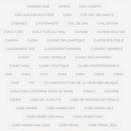
CINSERE-ANR
CIPRES
CIRA CHARITY
CIRCULATION ROUTIÈRE
CIRDI
CITÉ DES 333 SAINTS
CITERNES
CITOYENNETÉ
CIVIL DE SAN
CIVILISATION
CIVILS TUÉS
CIVILS TUÉS AU MALI
CIVISME
CIVISME ROUTIER
CIWARA
CLABA
CLASSE DIPLOMATIQUE
CLASSE POLITIQUE
CLASSEMENT 2021
CLASSEMENT MONDIAL
CLÉMENT DEMBÉLÉ
CLIMAT
CLIMAT AFRIQUE
CLIMAT DES AFFAIRES
CLIMAT MALI
CLIMAT POLITIQUE
CLUBS PROFESSIONNELS
CMA
CMAS
CMDT
CMSS
CNDH
CNECE
CNPM
CNSP
CNT
CO-CONSTRUCTION DE LA 4ÈME RÉPUBLIQUE
COALITION CITOYENNE POUR LE SAHEL
COBALT
COCAÏNE
COCEM
CODE DE LA ROUTE
CODE DE PROCÉDURE PÉNALE
CODE MINIER
CODE MINIER 2023
CODE MINIER 2023
CODE MINIER 2023 MALI
CODE MINIER MALI
CODE MINIER MALI 2023
CODE PÉNAL
CODE PÉNAL 2024