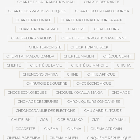
CHARTE DE LA TRANSITION MALI
CHARTE DES PARTIS
CHARTE DES PARTIS POLITIQUES
CHARTE DU LIPTAKO-GOURMA
CHARTE NATIONALE
CHARTE NATIONALE POUR LA PAIX
CHARTE POUR LA PAIX
CHATGPT
CHAUFFEURS
CHAUFFEURS MALIENS
CHEF DE FILE OPPOSITION MALIENNE
CHEF TERRORISTE
CHEICK TIDIANE SECK
CHEIKH AHMADOU BAMBA
CHEPTEL MALIEN
CHÈQUE GÉANT
CHERTÉ
CHERTÉ DE LA VIE
CHERTÉ DU MARCHÉ
CHICHA
CHIENCORO DIARRA
CHINE
CHINE AFRIQUE
CHIRURGIE DE GUERRE
CHOC ÉCONOMIQUE
CHOCS ÉCONOMIQUES
CHOGUEL KOKALLA MAÏGA
CHÔMAGE
CHÔMAGE DES JEUNES
CHRONIQUEURS CONDAMNÉS
CHRONOGRAMME DES ÉLECTIONS
CHU GABRIEL TOURÉ
CHUTE IBK
CICB
CICB BAMAKO
CICR
CICR MALI
CIGARETTE
CINÉMA
CINEMA
CINÉMA AFRICAIN
CINÉMA BABEMBA
CINÉMA MALIEN
CINQUIÈME RÉPUBLIQUE