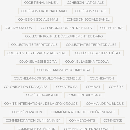
CODE PÉNAL MALIEN
COHÉSION NATIONALE
COHÉSION NATIONALE MALI
COHÉSION SOCIALE
COHÉSION SOCIALE MALI
COHÉSION SOCIALE SAHEL
COLLABORATION
COLLABORATION ENTRE ETATS
COLLECTEURS
COLLECTIF POUR LE DÉVELOPPEMENT DE BAKO
COLLECTIVITÉ TERRITORIALE
COLLECTIVITÉS TERRITORIALES
COLLECTIVITÉS TERRITORIALES MALI
COLLÈGE DES CHEFS D’ÉTAT
COLONEL ASSIMI GOÏTA
COLONEL LASSINA TOGOLA
COLONEL MAMADY DOUMBOUYA
COLONEL-MAJOR SOULEYMANE DEMBÉLÉ
COLONISATION
COLONISATION FRANÇAISE
COMATEX-SA
COMBAT
COMÉDIE
COMÉDIE AFRICAINE
COMITÉ DE PILOTAGE
COMITÉ INTERNATIONAL DE LA CROIX-ROUGE
COMMANDE PUBLIQUE
COMMÉMORATION
COMMÉMORATION DE L'INDÉPENDANCE
COMMÉMORATION DU 14 JANVIER
COMMERÇANTS
COMMERCE
COMMERCE EXTÉRIEUR
COMMERCE INTERNATIONAL