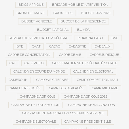
BRICS AFRIQUE
BRIGADE MOBILE D’INTERVENTION
BRUNO LE MAIRE
BRUXELLES
BUDGET 2027-2029
BUDGET AGRICOLE
BUDGET DE LA PRÉSIDENCE
BUDGET NATIONAL
BUMDA
BUREAU DU VÉRIFICATEUR GÉNÉRAL
BURKINA FASO
BVG
BYD
CAAT
CACAO
CADASTRE
CADEAUX
CADRE DE CONCERTATION
CADRE DE VIE
CADRE JURIDIQUE
CAF
CAFÉ PHILO
CAISSE MALIENNE DE SÉCURITÉ SOCIALE
CALENDRIER COUPE DU MONDE
CALENDRIER ÉLECTORAL
CAMEROUN
CAMIONS-CITERNES
CAMP COMPÉTITION MALI
CAMP DE RÉFUGIÉS
CAMP DES DÉPLACÉS
CAMP MILITAIRE
CAMPAGNE AGRICOLE
CAMPAGNE AGRICOLE 2025
CAMPAGNE DE DISTRIBUTION
CAMPAGNE DE VACCINATION
CAMPAGNE DE VACCINATION COVID-19 EN AFRIQUE
CAMPAGNE ÉLECTORALE
CAMPAGNE PRÉSIDENTIELLE