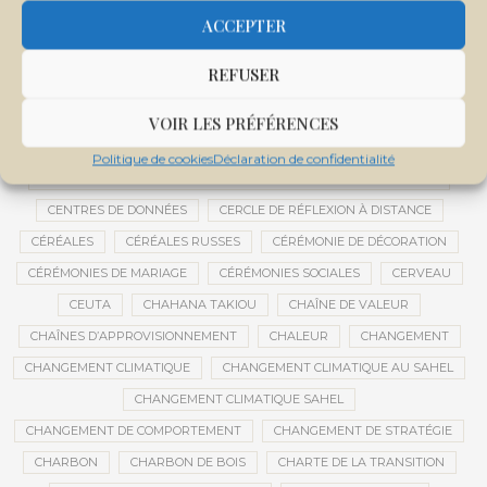
CENTRALE SOLAIRE DE SANANKOROBA
CENTRALES SOLAIRES
ACCEPTER
CENTRE D'INTELLIGENCE ARTIFICIELLE
REFUSER
CENTRE DE SANTÉ COMMUNAUTAIRE
CENTRE DU MALI
CENTRE INTERNATIONAL DE CONFÉRENCES DE BAMAKO
VOIR LES PRÉFÉRENCES
CENTRE MALI
Politique de cookies
Déclaration de confidentialité
CENTRE NATIONAL DES EXAMENS ET CONCOURS DE L’ÉDUCATION
CENTRES DE DONNÉES
CERCLE DE RÉFLEXION À DISTANCE
CÉRÉALES
CÉRÉALES RUSSES
CÉRÉMONIE DE DÉCORATION
CÉRÉMONIES DE MARIAGE
CÉRÉMONIES SOCIALES
CERVEAU
CEUTA
CHAHANA TAKIOU
CHAÎNE DE VALEUR
CHAÎNES D’APPROVISIONNEMENT
CHALEUR
CHANGEMENT
CHANGEMENT CLIMATIQUE
CHANGEMENT CLIMATIQUE AU SAHEL
CHANGEMENT CLIMATIQUE SAHEL
CHANGEMENT DE COMPORTEMENT
CHANGEMENT DE STRATÉGIE
CHARBON
CHARBON DE BOIS
CHARTE DE LA TRANSITION