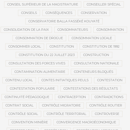
CONSEIL SUPÉRIEUR DE LA MAGISTRATURE
CONSEILLER SPÉCIAL
CONSEILS
CONSÉQUENCES
CONSERVATION
CONSERVATOIRE BALLA FASSÉKÉ KOUYATÉ
CONSOLIDATION DE LA PAIX
CONSOMMATEURS
CONSOMMATION
CONSOMMATION DE DROGUE
CONSOMMATION LOCALE
CONSOMMER LOCAL
CONSTITUTION
CONSTITUTION DE 1992
CONSTITUTION DU 22 JUILLET 2023
CONSTRUCTION
CONSULTATION DES FORCES VIVES
CONSULTATION NATIONALE
CONTAMINATION ALIMENTAIRE
CONTENEURS BLOQUÉS
CONTENU LOCAL
CONTES INITIATIQUES PEULS
CONTESTATION
CONTESTATION POPULAIRE
CONTESTATIONS DES RÉSULTATS
CONTINUITÉ PÉDAGOGIQUE
CONTRACEPTION
CONTRADICTIONS
CONTRAT SOCIAL
CONTRÔLE MIGRATOIRE
CONTRÔLE ROUTIER
CONTRÔLE SOCIAL
CONTRÔLE TERRITORIAL
CONTROVERSE
CONVENTION MINIÈRE
CONVERGENCE MACROÉCONOMIQUE