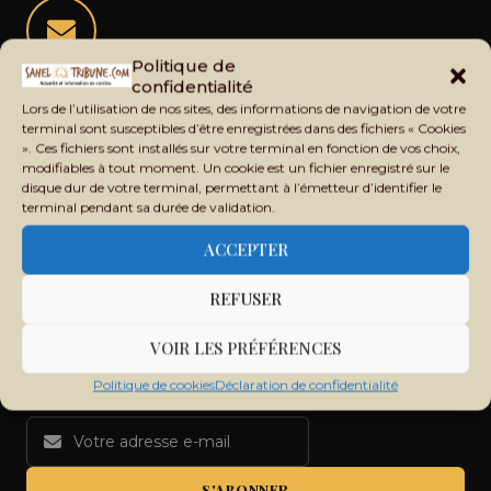
Politique de
Restez informé de l'actualité du Sahel
confidentialité
Lors de l’utilisation de nos sites, des informations de navigation de votre
Recevez chaque jour les principales informations du Mali,
terminal sont susceptibles d’être enregistrées dans des fichiers « Cookies
du Sahel, de l'Afrique et du monde dans votre boîte mail.
». Ces fichiers sont installés sur votre terminal en fonction de vos choix,
modifiables à tout moment. Un cookie est un fichier enregistré sur le
disque dur de votre terminal, permettant à l’émetteur d’identifier le
terminal pendant sa durée de validation.
ACCEPTER
REFUSER
VOIR LES PRÉFÉRENCES
Politique de cookies
Déclaration de confidentialité
S'ABONNER