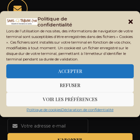
Politique de
Restez informé de l'actualité du Sahel
confidentialité
Lors de l’utilisation de nos sites, des informations de navigation de votre
Recevez chaque jour les principales informations du Mali,
terminal sont susceptibles d’être enregistrées dans des fichiers « Cookies
du Sahel, de l'Afrique et du monde dans votre boîte mail.
». Ces fichiers sont installés sur votre terminal en fonction de vos choix,
modifiables à tout moment. Un cookie est un fichier enregistré sur le
disque dur de votre terminal, permettant à l’émetteur d’identifier le
terminal pendant sa durée de validation.
ACCEPTER
REFUSER
VOIR LES PRÉFÉRENCES
Politique de cookies
Déclaration de confidentialité
S'ABONNER