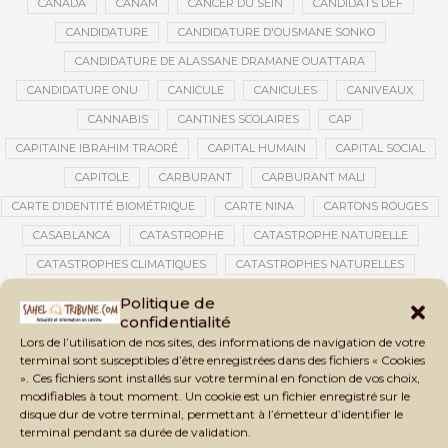
CANADA
CANAM
CANCER DU SEIN
CANDIDATS DEF
CANDIDATURE
CANDIDATURE D'OUSMANE SONKO
CANDIDATURE DE ALASSANE DRAMANE OUATTARA
CANDIDATURE ONU
CANICULE
CANICULES
CANIVEAUX
CANNABIS
CANTINES SCOLAIRES
CAP
CAPITAINE IBRAHIM TRAORÉ
CAPITAL HUMAIN
CAPITAL SOCIAL
CAPITOLE
CARBURANT
CARBURANT MALI
CARTE D’IDENTITÉ BIOMÉTRIQUE
CARTE NINA
CARTONS ROUGES
CASABLANCA
CATASTROPHE
CATASTROPHE NATURELLE
CATASTROPHES CLIMATIQUES
CATASTROPHES NATURELLES
CAUTION 10 000 DOLLARS
CAUTION DE VISA
CDAT
CECOGEC
Politique de
confidentialité
CÉDÉAO
CEDEAO
CEI
CÉLÉBRATION NATIONALE
CEMAC
Lors de l’utilisation de nos sites, des informations de navigation de votre
CEMAPI
CEN-SNESUP
CENOU
CENSURE
terminal sont susceptibles d’être enregistrées dans des fichiers « Cookies
». Ces fichiers sont installés sur votre terminal en fonction de vos choix,
CENTRAFRIQUE
CENTRALE SOLAIRE
modifiables à tout moment. Un cookie est un fichier enregistré sur le
CENTRALE SOLAIRE DE SANANKOROBA
CENTRALES SOLAIRES
disque dur de votre terminal, permettant à l’émetteur d’identifier le
terminal pendant sa durée de validation.
CENTRE D'INTELLIGENCE ARTIFICIELLE