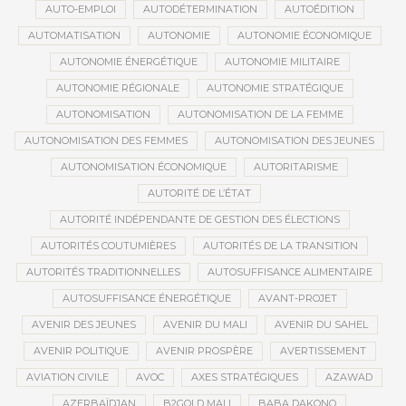
AUTO-EMPLOI
AUTODÉTERMINATION
AUTOÉDITION
AUTOMATISATION
AUTONOMIE
AUTONOMIE ÉCONOMIQUE
AUTONOMIE ÉNERGÉTIQUE
AUTONOMIE MILITAIRE
AUTONOMIE RÉGIONALE
AUTONOMIE STRATÉGIQUE
AUTONOMISATION
AUTONOMISATION DE LA FEMME
AUTONOMISATION DES FEMMES
AUTONOMISATION DES JEUNES
AUTONOMISATION ÉCONOMIQUE
AUTORITARISME
AUTORITÉ DE L’ÉTAT
AUTORITÉ INDÉPENDANTE DE GESTION DES ÉLECTIONS
AUTORITÉS COUTUMIÈRES
AUTORITÉS DE LA TRANSITION
AUTORITÉS TRADITIONNELLES
AUTOSUFFISANCE ALIMENTAIRE
AUTOSUFFISANCE ÉNERGÉTIQUE
AVANT-PROJET
AVENIR DES JEUNES
AVENIR DU MALI
AVENIR DU SAHEL
AVENIR POLITIQUE
AVENIR PROSPÈRE
AVERTISSEMENT
AVIATION CIVILE
AVOC
AXES STRATÉGIQUES
AZAWAD
AZERBAÏDJAN
B2GOLD MALI
BABA DAKONO