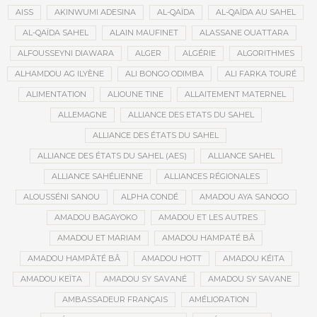
AISS
AKINWUMI ADESINA
AL-QAÏDA
AL-QAÏDA AU SAHEL
AL-QAÏDA SAHEL
ALAIN MAUFINET
ALASSANE OUATTARA
ALFOUSSEYNI DIAWARA
ALGER
ALGÉRIE
ALGORITHMES
ALHAMDOU AG ILYÈNE
ALI BONGO ODIMBA
ALI FARKA TOURÉ
ALIMENTATION
ALIOUNE TINE
ALLAITEMENT MATERNEL
ALLEMAGNE
ALLIANCE DES ETATS DU SAHEL
ALLIANCE DES ÉTATS DU SAHEL
ALLIANCE DES ÉTATS DU SAHEL (AES)
ALLIANCE SAHEL
ALLIANCE SAHÉLIENNE
ALLIANCES RÉGIONALES
ALOUSSÉNI SANOU
ALPHA CONDÉ
AMADOU AYA SANOGO
AMADOU BAGAYOKO
AMADOU ET LES AUTRES
AMADOU ET MARIAM
AMADOU HAMPATÉ BÂ
AMADOU HAMPÂTÉ BÂ
AMADOU HOTT
AMADOU KÉITA
AMADOU KEÏTA
AMADOU SY SAVANÉ
AMADOU SY SAVANE
AMBASSADEUR FRANÇAIS
AMÉLIORATION