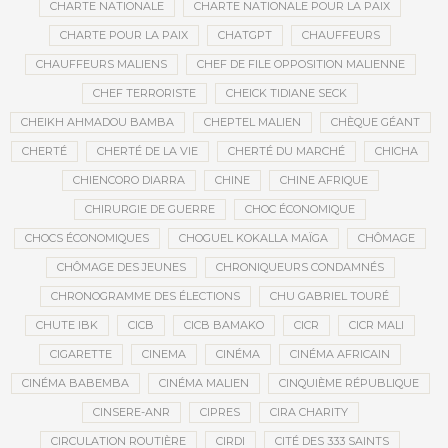
CHARTE NATIONALE
CHARTE NATIONALE POUR LA PAIX
CHARTE POUR LA PAIX
CHATGPT
CHAUFFEURS
CHAUFFEURS MALIENS
CHEF DE FILE OPPOSITION MALIENNE
CHEF TERRORISTE
CHEICK TIDIANE SECK
CHEIKH AHMADOU BAMBA
CHEPTEL MALIEN
CHÈQUE GÉANT
CHERTÉ
CHERTÉ DE LA VIE
CHERTÉ DU MARCHÉ
CHICHA
CHIENCORO DIARRA
CHINE
CHINE AFRIQUE
CHIRURGIE DE GUERRE
CHOC ÉCONOMIQUE
CHOCS ÉCONOMIQUES
CHOGUEL KOKALLA MAÏGA
CHÔMAGE
CHÔMAGE DES JEUNES
CHRONIQUEURS CONDAMNÉS
CHRONOGRAMME DES ÉLECTIONS
CHU GABRIEL TOURÉ
CHUTE IBK
CICB
CICB BAMAKO
CICR
CICR MALI
CIGARETTE
CINEMA
CINÉMA
CINÉMA AFRICAIN
CINÉMA BABEMBA
CINÉMA MALIEN
CINQUIÈME RÉPUBLIQUE
CINSERE-ANR
CIPRES
CIRA CHARITY
CIRCULATION ROUTIÈRE
CIRDI
CITÉ DES 333 SAINTS