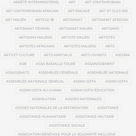
ARRÊTÉ INTERMINISTÉRIEL
ART
ART CONTEMPORAIN
ART CONTEMPORAIN AFRICAIN
ART ENGAGÉ
ART ET CULTURE
ART MALIEN
ARTICLE 39
ARTISANAT
ARTISANAT AFRICAIN
ARTISANAT FÉMININ
ARTISANAT MALIEN
ARTISANS
ARTISANS MALIENS
ARTISTE MALIEN
ARTISTES
ARTISTES AFRICAINS
ARTISTES MALIENS
ARTS
ARTS ET CULTURE
ARTS MARTIAUX
ARTS VIVANTS
ASCOMA
ASIE
ASSA BADIALLO TOURÉ
ASSAINISSEMENT
ASSASSINATS
ASSEMBLÉE GÉNÉRALE
ASSEMBLÉE NATIONALE
ASSEMBLÉE NATIONALE SÉNÉGAL
ASSIMI GOÏTA
ASSIMI GOITA
ASSIMI GOITA AU GHANA
ASSIMI GOÏTA ÉDUCATION
ASSIMILATION
ASSISES NATIONALES
ASSISES NATIONALES DE LA REFONDATION
ASSISTANCE
ASSISTANCE HUMANITAIRE
ASSISTANCE MILITAIRE
ASSISTANCE SOCIALE
ASSOCIATION BÉNÉVOLE POUR LA SOLIDARITÉ INCLUSIVE