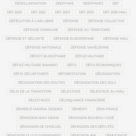
DÉDOLLARISATION
DEEPFAKE
DEEPFAKES
DEF
DEF 2020
DEF 2022
DEF 2023
DEF 2025
DEF 2026 MALI
DÉFÉCATION À L’AIR LIBRE
DÉFENSE
DÉFENSE COLLECTIVE
DÉFENSE COMMUNE
DÉFENSE DU TERRITOIRE
DÉFENSE ET SÉCURITÉ
DÉFENSE EUROPÉENNE
DÉFENSE MALI
DÉFENSE NATIONALE
DÉFENSE SAHÉLIENNE
DÉFICIT BUDGÉTAIRE
DÉFILÉ MILITAIRE
DÉFILÉ MILITAIRE BAMAKO
DÉFIS
DÉFIS ÉCONOMIQUES
DÉFIS SÉCURITAIRES
DÉFORESTATION
DÉGRADATION
DÉGRADATION DES ROUTES
DÉGRADATION DES SOLS
DÉLAI DE LA TRANSITION
DÉLESTAGE
DÉLESTAGE AU MALI
DÉLESTAGES
DÉLINQUANCE FINANCIÈRE
DEMBÉLÉ MADINA SISSOKO
DÉMENTI
DEMI-FINALE
DÉMISSION BAH NDAW
DÉMISSION BOUBOU CISSÉ
DÉMISSION DE CHOGUEL
DÉMISSION DES DÉPUTÉS
DÉMISSION DU GOUVERNEMENT
DÉMISSION IBK
DÉMOCRATIE