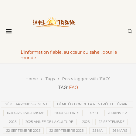
L'information fiable, au cœur du sahel, pour le
monde
Home
Tags
Posts tagged with "FAO"
TAG:
FAO
12ÈME ARRONDISSEMENT
13ÈME ÉDITION DE LA RENTRÉE LITTÉRAIRE
16 JOURS D'ACTIVISME
18 000 SOLDATS
1XBET
20 JANVIER
2025
2025 ANNÉE DE LA CULTURE
2026
22 SEPTEMBRE
22 SEPTEMBRE 2023
22 SEPTEMBRE 2025
25 MAI
26 MARS