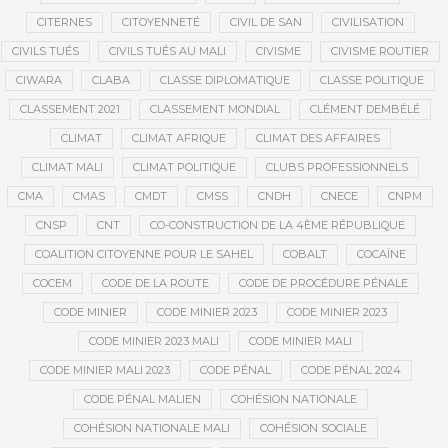
CITERNES
CITOYENNETÉ
CIVIL DE SAN
CIVILISATION
CIVILS TUÉS
CIVILS TUÉS AU MALI
CIVISME
CIVISME ROUTIER
CIWARA
CLABA
CLASSE DIPLOMATIQUE
CLASSE POLITIQUE
CLASSEMENT 2021
CLASSEMENT MONDIAL
CLÉMENT DEMBÉLÉ
CLIMAT
CLIMAT AFRIQUE
CLIMAT DES AFFAIRES
CLIMAT MALI
CLIMAT POLITIQUE
CLUBS PROFESSIONNELS
CMA
CMAS
CMDT
CMSS
CNDH
CNECE
CNPM
CNSP
CNT
CO-CONSTRUCTION DE LA 4ÈME RÉPUBLIQUE
COALITION CITOYENNE POUR LE SAHEL
COBALT
COCAÏNE
COCEM
CODE DE LA ROUTE
CODE DE PROCÉDURE PÉNALE
CODE MINIER
CODE MINIER 2023
CODE MINIER 2023
CODE MINIER 2023 MALI
CODE MINIER MALI
CODE MINIER MALI 2023
CODE PÉNAL
CODE PÉNAL 2024
CODE PÉNAL MALIEN
COHÉSION NATIONALE
COHÉSION NATIONALE MALI
COHÉSION SOCIALE