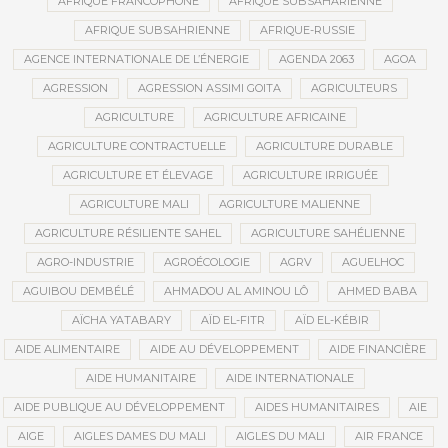
AFRIQUE FRANCOPHONE
AFRIQUE SUBSAHARIENNE
AFRIQUE SUBSAHRIENNE
AFRIQUE-RUSSIE
AGENCE INTERNATIONALE DE L’ÉNERGIE
AGENDA 2063
AGOA
AGRESSION
AGRESSION ASSIMI GOITA
AGRICULTEURS
AGRICULTURE
AGRICULTURE AFRICAINE
AGRICULTURE CONTRACTUELLE
AGRICULTURE DURABLE
AGRICULTURE ET ÉLEVAGE
AGRICULTURE IRRIGUÉE
AGRICULTURE MALI
AGRICULTURE MALIENNE
AGRICULTURE RÉSILIENTE SAHEL
AGRICULTURE SAHÉLIENNE
AGRO-INDUSTRIE
AGROÉCOLOGIE
AGRV
AGUELHOC
AGUIBOU DEMBÉLÉ
AHMADOU AL AMINOU LÔ
AHMED BABA
AÏCHA YATABARY
AÏD EL-FITR
AÏD EL-KÉBIR
AIDE ALIMENTAIRE
AIDE AU DÉVELOPPEMENT
AIDE FINANCIÈRE
AIDE HUMANITAIRE
AIDE INTERNATIONALE
AIDE PUBLIQUE AU DÉVELOPPEMENT
AIDES HUMANITAIRES
AIE
AIGE
AIGLES DAMES DU MALI
AIGLES DU MALI
AIR FRANCE