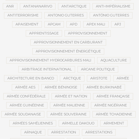
ANR
ANTANANARIVO
ANTARCTIQUE
ANTI-IMPÉRIALISME
ANTITERRORISME
ANTONIO GUTERRES
ANTÓNIO GUTERRES
APAISEMENT
APCAM
APD
APEX MALI
APJ
APPRENTISSAGE
APPROVISIONNEMENT
APPROVISIONNEMENT EN CARBURANT
APPROVISIONNEMENT ÉNERGÉTIQUE
APPROVISIONNEMENT HYDROCARBURES MALI
AQUACULTURE
ARBITRAGE INTERNATIONAL
ARCANE POLITIQUE
ARCHITECTURE EN BANCO
ARCTIQUE
ARISTOTE
ARMÉE
ARMÉE AES
ARMÉE BÉNINOISE
ARMÉE BURKINABÉ
ARMÉE CONFÉDÉRALE
ARMÉE ET NATION
ARMÉE FRANÇAISE
ARMÉE GUINÉENNE
ARMÉE MALIENNE
ARMÉE NIGÉRIANE
ARMÉE SOUDANAISE
ARMÉE SOUVERAINE
ARMÉE TCHADIENNE
ARMÉES SAHÉLIENNES
ARMELLE DAKOUO
ARMEMENT
ARNAQUE
ARRESTATION
ARRESTATIONS