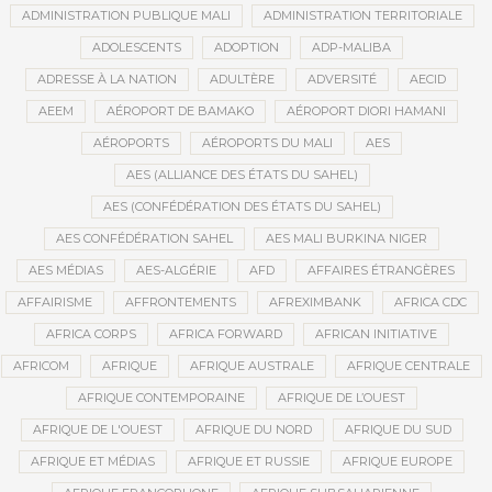
ADMINISTRATION PUBLIQUE MALI
ADMINISTRATION TERRITORIALE
ADOLESCENTS
ADOPTION
ADP-MALIBA
ADRESSE À LA NATION
ADULTÈRE
ADVERSITÉ
AECID
AEEM
AÉROPORT DE BAMAKO
AÉROPORT DIORI HAMANI
AÉROPORTS
AÉROPORTS DU MALI
AES
AES (ALLIANCE DES ÉTATS DU SAHEL)
AES (CONFÉDÉRATION DES ÉTATS DU SAHEL)
AES CONFÉDÉRATION SAHEL
AES MALI BURKINA NIGER
AES MÉDIAS
AES-ALGÉRIE
AFD
AFFAIRES ÉTRANGÈRES
AFFAIRISME
AFFRONTEMENTS
AFREXIMBANK
AFRICA CDC
AFRICA CORPS
AFRICA FORWARD
AFRICAN INITIATIVE
AFRICOM
AFRIQUE
AFRIQUE AUSTRALE
AFRIQUE CENTRALE
AFRIQUE CONTEMPORAINE
AFRIQUE DE L’OUEST
AFRIQUE DE L'OUEST
AFRIQUE DU NORD
AFRIQUE DU SUD
AFRIQUE ET MÉDIAS
AFRIQUE ET RUSSIE
AFRIQUE EUROPE