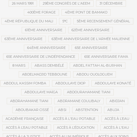
26 MARS 1991
29ÈME CONGRÈS DE L'AEEM
31 DÉCEMBRE
400ÈME FORAGE
4ÈME PONT DE BAMAKO
4ÈME RÉPUBLIQUE DU MALI
5°C
5ÈME RECENSEMENT GÉNÉRAL
61ÈME ANNIVERSAIRE
62ÈME ANNIVERSAIRE
63ÈME ANNIVERSAIRE
63ÈME ANNIVERSAIRE DE L'ARMÉE MALIENNE
64ÈME ANNIVERSAIRE
65E ANNIVERSAIRE
65E ANNIVERSAIRE DE L’INDÉPENDANCE
65E ANNIVERSAIRE FAMA
8 MARS
ABASS DEMBÉLÉ
ABDEL FATTAH AL-BURHAN
ABDELMADJID TEBBOUNE
ABDOU OUOLOGUEM
ABDOUL KASSIM FOMBA
ABDOULAYE DIOP
ABDOULAYE KONATÉ
ABDOULAYE MAÏGA
ABDOURAHAMANE TIANI
ABDRAHAMANE TIANI
ABDRAMANE COULIBALY
ABIDJAN
ABOUBAKAR CISSÉ
ABSI
ABSTENTION
ABUJA
ACADÉMIE FRANÇAISE
ACCÈS À L'EAU POTABLE
ACCÈS À L’EAU
ACCÈS À L’EAU POTABLE
ACCÈS À L’ÉDUCATION
ACCÈS À L'EAU
ACCÈS À LA JUSTICE
ACCÈS AU NUMÉRIQUE
ACCÈS AUX SOINS