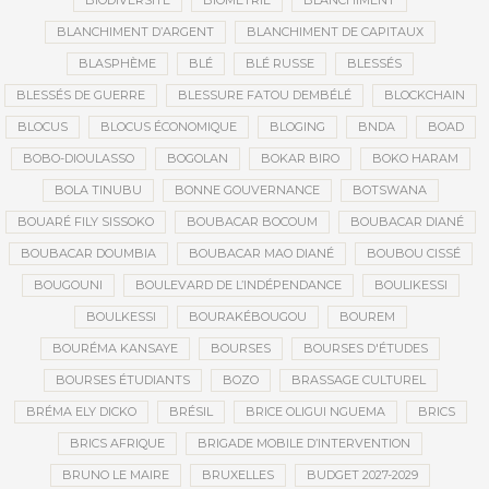
BIODIVERSITÉ
BIOMÉTRIE
BLANCHIMENT
BLANCHIMENT D’ARGENT
BLANCHIMENT DE CAPITAUX
BLASPHÈME
BLÉ
BLÉ RUSSE
BLESSÉS
BLESSÉS DE GUERRE
BLESSURE FATOU DEMBÉLÉ
BLOCKCHAIN
BLOCUS
BLOCUS ÉCONOMIQUE
BLOGING
BNDA
BOAD
BOBO-DIOULASSO
BOGOLAN
BOKAR BIRO
BOKO HARAM
BOLA TINUBU
BONNE GOUVERNANCE
BOTSWANA
BOUARÉ FILY SISSOKO
BOUBACAR BOCOUM
BOUBACAR DIANÉ
BOUBACAR DOUMBIA
BOUBACAR MAO DIANÉ
BOUBOU CISSÉ
BOUGOUNI
BOULEVARD DE L’INDÉPENDANCE
BOULIKESSI
BOULKESSI
BOURAKÉBOUGOU
BOUREM
BOURÉMA KANSAYE
BOURSES
BOURSES D'ÉTUDES
BOURSES ÉTUDIANTS
BOZO
BRASSAGE CULTUREL
BRÉMA ELY DICKO
BRÉSIL
BRICE OLIGUI NGUEMA
BRICS
BRICS AFRIQUE
BRIGADE MOBILE D’INTERVENTION
BRUNO LE MAIRE
BRUXELLES
BUDGET 2027-2029