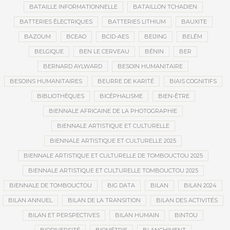
BATAILLE INFORMATIONNELLE
BATAILLON TCHADIEN
BATTERIES ÉLECTRIQUES
BATTERIES LITHIUM
BAUXITE
BAZOUM
BCEAO
BCID-AES
BEIJING
BELÉM
BELGIQUE
BEN LE CERVEAU
BÉNIN
BER
BERNARD AYLWARD
BESOIN HUMANITAIRE
BESOINS HUMANITAIRES
BEURRE DE KARITÉ
BIAIS COGNITIFS
BIBLIOTHÈQUES
BICÉPHALISME
BIEN-ÊTRE
BIENNALE AFRICAINE DE LA PHOTOGRAPHIE
BIENNALE ARTISTIQUE ET CULTURELLE
BIENNALE ARTISTIQUE ET CULTURELLE 2025
BIENNALE ARTISTIQUE ET CULTURELLE DE TOMBOUCTOU 2025
BIENNALE ARTISTIQUE ET CULTURELLE TOMBOUCTOU 2025
BIENNALE DE TOMBOUCTOU
BIG DATA
BILAN
BILAN 2024
BILAN ANNUEL
BILAN DE LA TRANSITION
BILAN DES ACTIVITÉS
BILAN ET PERSPECTIVES
BILAN HUMAIN
BINTOU