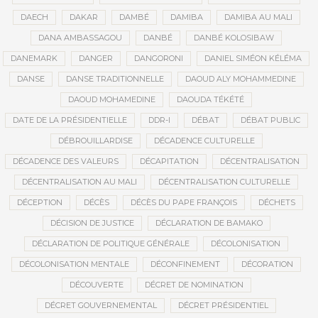
DAECH
DAKAR
DAMBÉ
DAMIBA
DAMIBA AU MALI
DANA AMBASSAGOU
DANBÉ
DANBÉ KOLOSIBAW
DANEMARK
DANGER
DANGORONI
DANIEL SIMÉON KÉLÉMA
DANSE
DANSE TRADITIONNELLE
DAOUD ALY MOHAMMEDINE
DAOUD MOHAMEDINE
DAOUDA TÉKÉTÉ
DATE DE LA PRÉSIDENTIELLE
DDR-I
DÉBAT
DÉBAT PUBLIC
DÉBROUILLARDISE
DÉCADENCE CULTURELLE
DÉCADENCE DES VALEURS
DÉCAPITATION
DÉCENTRALISATION
DÉCENTRALISATION AU MALI
DÉCENTRALISATION CULTURELLE
DÉCEPTION
DÉCÈS
DÉCÈS DU PAPE FRANÇOIS
DÉCHETS
DÉCISION DE JUSTICE
DÉCLARATION DE BAMAKO
DÉCLARATION DE POLITIQUE GÉNÉRALE
DÉCOLONISATION
DÉCOLONISATION MENTALE
DÉCONFINEMENT
DÉCORATION
DÉCOUVERTE
DÉCRET DE NOMINATION
DÉCRET GOUVERNEMENTAL
DÉCRET PRÉSIDENTIEL