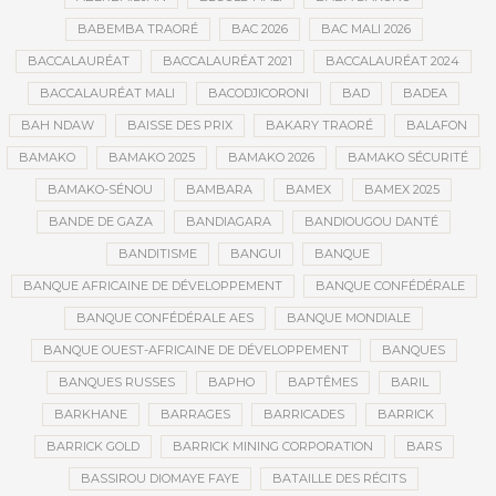
BABEMBA TRAORÉ
BAC 2026
BAC MALI 2026
BACCALAURÉAT
BACCALAURÉAT 2021
BACCALAURÉAT 2024
BACCALAURÉAT MALI
BACODJICORONI
BAD
BADEA
BAH NDAW
BAISSE DES PRIX
BAKARY TRAORÉ
BALAFON
BAMAKO
BAMAKO 2025
BAMAKO 2026
BAMAKO SÉCURITÉ
BAMAKO-SÉNOU
BAMBARA
BAMEX
BAMEX 2025
BANDE DE GAZA
BANDIAGARA
BANDIOUGOU DANTÉ
BANDITISME
BANGUI
BANQUE
BANQUE AFRICAINE DE DÉVELOPPEMENT
BANQUE CONFÉDÉRALE
BANQUE CONFÉDÉRALE AES
BANQUE MONDIALE
BANQUE OUEST-AFRICAINE DE DÉVELOPPEMENT
BANQUES
BANQUES RUSSES
BAPHO
BAPTÊMES
BARIL
BARKHANE
BARRAGES
BARRICADES
BARRICK
BARRICK GOLD
BARRICK MINING CORPORATION
BARS
BASSIROU DIOMAYE FAYE
BATAILLE DES RÉCITS