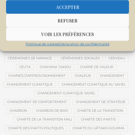
CENTRE DE SANTÉ COMMUNAUTAIRE
CENTRE DU MALI
ACCEPTER
CENTRE INTERNATIONAL DE CONFÉRENCES DE BAMAKO
REFUSER
CENTRE MALI
CENTRE NATIONAL DES EXAMENS ET CONCOURS DE L’ÉDUCATION
VOIR LES PRÉFÉRENCES
CENTRES DE DONNÉES
CERCLE DE RÉFLEXION À DISTANCE
Politique de cookies
Déclaration de confidentialité
CÉRÉALES
CÉRÉALES RUSSES
CÉRÉMONIE DE DÉCORATION
CÉRÉMONIES DE MARIAGE
CÉRÉMONIES SOCIALES
CERVEAU
CEUTA
CHAHANA TAKIOU
CHAÎNE DE VALEUR
CHAÎNES D’APPROVISIONNEMENT
CHALEUR
CHANGEMENT
CHANGEMENT CLIMATIQUE
CHANGEMENT CLIMATIQUE AU SAHEL
CHANGEMENT CLIMATIQUE SAHEL
CHANGEMENT DE COMPORTEMENT
CHANGEMENT DE STRATÉGIE
CHARBON
CHARBON DE BOIS
CHARTE DE LA TRANSITION
CHARTE DE LA TRANSITION MALI
CHARTE DES PARTIS
CHARTE DES PARTIS POLITIQUES
CHARTE DU LIPTAKO-GOURMA