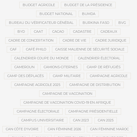
BUDGET AGRICOLE
BUDGET DE LA PRÉSIDENCE
BUDGET NATIONAL
BUMDA
BUREAU DU VÉRIFICATEUR GÉNÉRAL
BURKINA FASO
BVG
BYD
CAAT
CACAO
CADASTRE
CADEAUX
CADRE DE CONCERTATION
CADRE DE VIE
CADRE JURIDIQUE
CAF
CAFÉ PHILO
CAISSE MALIENNE DE SÉCURITÉ SOCIALE
CALENDRIER COUPE DU MONDE
CALENDRIER ÉLECTORAL
CAMEROUN
CAMIONS-CITERNES
CAMP DE RÉFUGIÉS
CAMP DES DÉPLACÉS
CAMP MILITAIRE
CAMPAGNE AGRICOLE
CAMPAGNE AGRICOLE 2025
CAMPAGNE DE DISTRIBUTION
CAMPAGNE DE VACCINATION
CAMPAGNE DE VACCINATION COVID-19 EN AFRIQUE
CAMPAGNE ÉLECTORALE
CAMPAGNE PRÉSIDENTIELLE
CAMPUS UNIVERSITAIRE
CAN 2023
CAN 2025
CAN CÔTE D'IVOIRE
CAN FÉMININE 2026
CAN FÉMININE MAROC