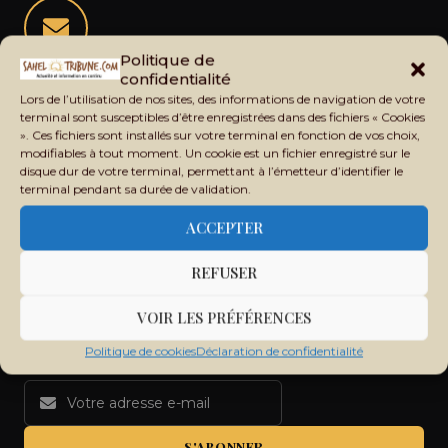
Politique de
Restez informé de l'actualité du Sahel
confidentialité
Lors de l’utilisation de nos sites, des informations de navigation de votre
Recevez chaque jour les principales informations du Mali,
terminal sont susceptibles d’être enregistrées dans des fichiers « Cookies
du Sahel, de l'Afrique et du monde dans votre boîte mail.
». Ces fichiers sont installés sur votre terminal en fonction de vos choix,
modifiables à tout moment. Un cookie est un fichier enregistré sur le
disque dur de votre terminal, permettant à l’émetteur d’identifier le
terminal pendant sa durée de validation.
ACCEPTER
REFUSER
VOIR LES PRÉFÉRENCES
Politique de cookies
Déclaration de confidentialité
S'ABONNER