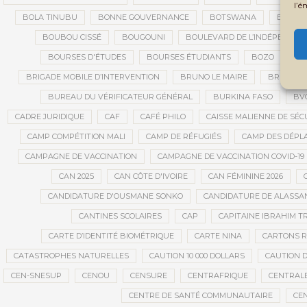
l’é
BOLA TINUBU
BONNE GOUVERNANCE
BOTSWANA
BOUARÉ
BOUBOU CISSÉ
BOUGOUNI
BOULEVARD DE L’INDÉPENDAN
BOURSES D'ÉTUDES
BOURSES ÉTUDIANTS
BOZO
BR
BRIGADE MOBILE D’INTERVENTION
BRUNO LE MAIRE
BRUXELL
BUREAU DU VÉRIFICATEUR GÉNÉRAL
BURKINA FASO
BV
CADRE JURIDIQUE
CAF
CAFÉ PHILO
CAISSE MALIENNE DE SÉC
CAMP COMPÉTITION MALI
CAMP DE RÉFUGIÉS
CAMP DES DÉPL
CAMPAGNE DE VACCINATION
CAMPAGNE DE VACCINATION COVID-19
CAN 2025
CAN CÔTE D'IVOIRE
CAN FÉMININE 2026
CANDIDATURE D'OUSMANE SONKO
CANDIDATURE DE ALASS
CANTINES SCOLAIRES
CAP
CAPITAINE IBRAHIM T
CARTE D’IDENTITÉ BIOMÉTRIQUE
CARTE NINA
CARTONS 
CATASTROPHES NATURELLES
CAUTION 10 000 DOLLARS
CAUTION D
CEN-SNESUP
CENOU
CENSURE
CENTRAFRIQUE
CENTRALE
CENTRE DE SANTÉ COMMUNAUTAIRE
CE