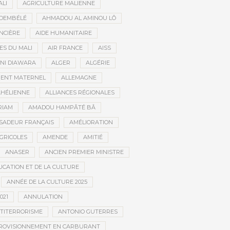
ALI
AGRICULTURE MALIENNE
 DEMBÉLÉ
AHMADOU AL AMINOU LÔ
NCIÈRE
AIDE HUMANITAIRE
ES DU MALI
AIR FRANCE
AISS
NI DIAWARA
ALGER
ALGÉRIE
MENT MATERNEL
ALLEMAGNE
AHÉLIENNE
ALLIANCES RÉGIONALES
RIAM
AMADOU HAMPÂTÉ BÂ
SADEUR FRANÇAIS
AMÉLIORATION
GRICOLES
AMENDE
AMITIÉ
ANASER
ANCIEN PREMIER MINISTRE
UCATION ET DE LA CULTURE
ANNÉE DE LA CULTURE 2025
021
ANNULATION
TITERRORISME
ANTONIO GUTERRES
ROVISIONNEMENT EN CARBURANT