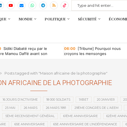
QUE
MONDE
POLITIQUE
SÉCURITÉ
ÉCONOMI
0
Sidiki Diabaté reçu par le
06:00
[Tribune] Pourquoi nous
tre Mamou Daffé avant son
croyons les mensonges
r à l’Accor Arena de Paris
Posts tagged with "Maison africaine de la photographie"
N AFRICAINE DE LA PHOTOGRAPHIE
16 JOURS D'ACTIVISME
18 000 SOLDATS
1XBET
20 JANVIER
20
25 MAI
26 MARS
26 MARS 1991
29ÈME CONGRÈS DE L'AEEM
5ÈME RECENSEMENT GÉNÉRAL
61ÈME ANNIVERSAIRE
62ÈME ANNI
IRE
65E ANNIVERSAIRE
65E ANNIVERSAIRE DE L’INDÉPENDANCE