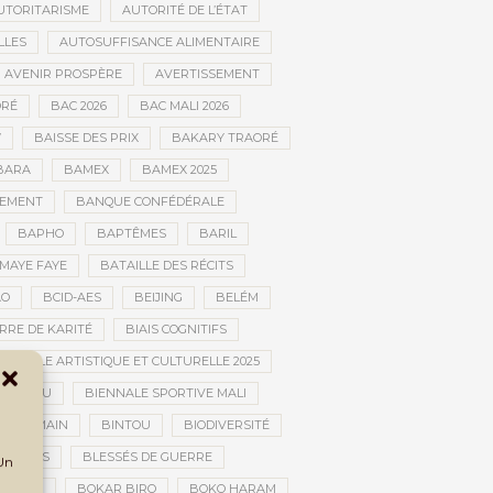
UTORITARISME
AUTORITÉ DE L’ÉTAT
LLES
AUTOSUFFISANCE ALIMENTAIRE
AVENIR PROSPÈRE
AVERTISSEMENT
RÉ
BAC 2026
BAC MALI 2026
W
BAISSE DES PRIX
BAKARY TRAORÉ
BARA
BAMEX
BAMEX 2025
PEMENT
BANQUE CONFÉDÉRALE
BAPHO
BAPTÊMES
BARIL
MAYE FAYE
BATAILLE DES RÉCITS
AO
BCID-AES
BEIJING
BELÉM
RRE DE KARITÉ
BIAIS COGNITIFS
IENNALE ARTISTIQUE ET CULTURELLE 2025
BOUCTOU
BIENNALE SPORTIVE MALI
AN HUMAIN
BINTOU
BIODIVERSITÉ
BLESSÉS
BLESSÉS DE GUERRE
 Un
GOLAN
BOKAR BIRO
BOKO HARAM