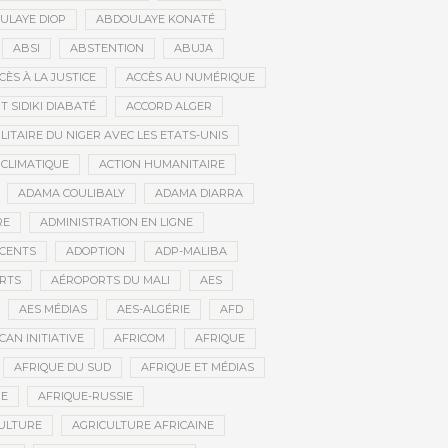
ULAYE DIOP
ABDOULAYE KONATÉ
ABSI
ABSTENTION
ABUJA
CÈS À LA JUSTICE
ACCÈS AU NUMÉRIQUE
 SIDIKI DIABATÉ
ACCORD ALGER
LITAIRE DU NIGER AVEC LES ETATS-UNIS
 CLIMATIQUE
ACTION HUMANITAIRE
ADAMA COULIBALY
ADAMA DIARRA
RE
ADMINISTRATION EN LIGNE
CENTS
ADOPTION
ADP-MALIBA
RTS
AÉROPORTS DU MALI
AES
AES MÉDIAS
AES-ALGÉRIE
AFD
CAN INITIATIVE
AFRICOM
AFRIQUE
AFRIQUE DU SUD
AFRIQUE ET MÉDIAS
NE
AFRIQUE-RUSSIE
ULTURE
AGRICULTURE AFRICAINE