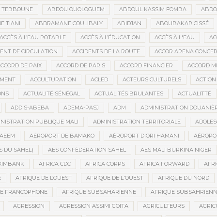
D TEBBOUNE
ABDOU OUOLOGUEM
ABDOUL KASSIM FOMBA
ABDO
 TIANI
ABDRAMANE COULIBALY
ABIDJAN
ABOUBAKAR CISSÉ
ACCÈS À L’EAU POTABLE
ACCÈS À L’ÉDUCATION
ACCÈS À L'EAU
AC
DENT DE CIRCULATION
ACCIDENTS DE LA ROUTE
ACCOR ARENA CONCERT
CCORD DE PAIX
ACCORD DE PARIS
ACCORD FINANCIER
ACCORD MI
MENT
ACCULTURATION
ACLED
ACTEURS CULTURELS
ACTION
ONS
ACTUALITÉ SÉNÉGAL
ACTUALITÉS BRULANTES
ACTUALITTÉ
ADDIS-ABEBA
ADEMA-PASJ
ADM
ADMINISTRATION DOUANIÈ
NISTRATION PUBLIQUE MALI
ADMINISTRATION TERRITORIALE
ADOLES
AEEM
AÉROPORT DE BAMAKO
AÉROPORT DIORI HAMANI
AÉROPO
S DU SAHEL)
AES CONFÉDÉRATION SAHEL
AES MALI BURKINA NIGER
XIMBANK
AFRICA CDC
AFRICA CORPS
AFRICA FORWARD
AFRI
E
AFRIQUE DE L’OUEST
AFRIQUE DE L'OUEST
AFRIQUE DU NORD
UE FRANCOPHONE
AFRIQUE SUBSAHARIENNE
AFRIQUE SUBSAHRIEN
AGRESSION
AGRESSION ASSIMI GOITA
AGRICULTEURS
AGRIC