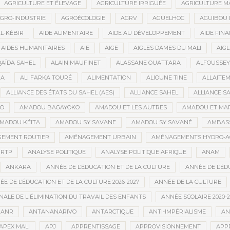
AGRICULTURE ET ÉLEVAGE
AGRICULTURE IRRIGUÉE
AGRICULTURE M
GRO-INDUSTRIE
AGROÉCOLOGIE
AGRV
AGUELHOC
AGUIBOU
EL-KÉBIR
AIDE ALIMENTAIRE
AIDE AU DÉVELOPPEMENT
AIDE FINA
AIDES HUMANITAIRES
AIE
AIGE
AIGLES DAMES DU MALI
AIGL
QAÏDA SAHEL
ALAIN MAUFINET
ALASSANE OUATTARA
ALFOUSSEY
BA
ALI FARKA TOURÉ
ALIMENTATION
ALIOUNE TINE
ALLAITE
ALLIANCE DES ÉTATS DU SAHEL (AES)
ALLIANCE SAHEL
ALLIANCE S
GO
AMADOU BAGAYOKO
AMADOU ET LES AUTRES
AMADOU ET MA
MADOU KÉITA
AMADOU SY SAVANE
AMADOU SY SAVANÉ
AMBAS
EMENT ROUTIER
AMÉNAGEMENT URBAIN
AMÉNAGEMENTS HYDRO-A
RTP
ANALYSE POLITIQUE
ANALYSE POLITIQUE AFRIQUE
ANAM
ANKARA
ANNÉE DE L’ÉDUCATION ET DE LA CULTURE
ANNÉE DE L’ÉD
E DE L’ÉDUCATION ET DE LA CULTURE 2026-2027
ANNÉE DE LA CULTURE
ALE DE L'ÉLIMINATION DU TRAVAIL DES ENFANTS
ANNÉE SCOLAIRE 2020-2
ANR
ANTANANARIVO
ANTARCTIQUE
ANTI-IMPÉRIALISME
AN
APEX MALI
APJ
APPRENTISSAGE
APPROVISIONNEMENT
APP