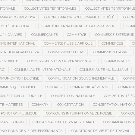
ITORIALE
COLLECTIVITÉS TERRITORIALES
COLLECTIVITÉS TERRITORIALE
MAMADY DOUMBOUYA
COLONEL-MAJOR SOULEYMANE DEMBÉLÉ
COLON
OMITÉ DE PILOTAGE
COMITÉ INTERNATIONAL DE LA CROIX-ROUGE
COM
 14 JANVIER
COMMERÇANTS
COMMERCE
COMMERCE EXTÉRIEUR
IME INTERNATIONAL
COMMERCE RUSSIE AFRIQUE
COMMERCES
C
RIAT KALABAN-COURA
COMMISSION CEDEAO
COMMISSION D’APPEL
ÉPENDANTE
COMMISSION INTERGOUVERNEMENTALE
COMMUNAUTÉ
AO)
COMMUNAUTÉ INTERNATIONALE
COMMUNAUTÉ MUSULMANE
MUNICATION DE CRISE
COMMUNICATION GOUVERNEMENTALE
COMMU
OMMUNIQUÉ OFFICIEL
COMORES
COMPAGNIE AÉRIENNE
COMPAGNI
OMPÉTITION CULTURELLE
COMPÉTITION NATIONALE
COMPÉTITIVITÉ É
TÉ-MATIÈRES
CONAKRY
CONCERTATION
CONCERTATION NATION
 FONCTION PUBLIQUE
CONCOURS INTERNATIONAL DE POÉSIE
CONCOU
SMANE SONKO
CONDAMNATION JOURNALISTE MALI
CONDAMNATION JU
ONDITIONS DE VIE DES ENSEIGNANTS
CONDITIONS DE VIE ET DE TRAVAIL