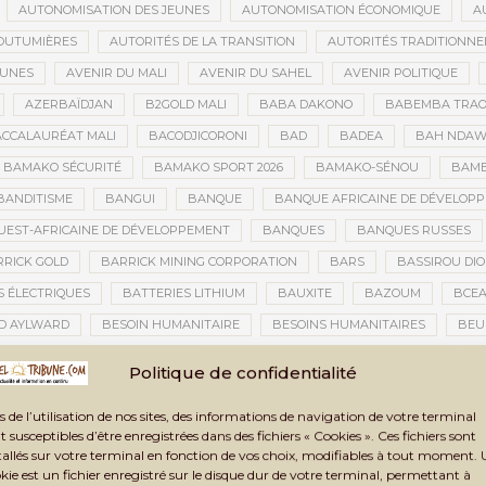
AUTONOMISATION DES JEUNES
AUTONOMISATION ÉCONOMIQUE
A
OUTUMIÈRES
AUTORITÉS DE LA TRANSITION
AUTORITÉS TRADITIONNE
EUNES
AVENIR DU MALI
AVENIR DU SAHEL
AVENIR POLITIQUE
AZERBAÏDJAN
B2GOLD MALI
BABA DAKONO
BABEMBA TRAO
CCALAURÉAT MALI
BACODJICORONI
BAD
BADEA
BAH NDA
BAMAKO SÉCURITÉ
BAMAKO SPORT 2026
BAMAKO-SÉNOU
BAM
BANDITISME
BANGUI
BANQUE
BANQUE AFRICAINE DE DÉVELOP
EST-AFRICAINE DE DÉVELOPPEMENT
BANQUES
BANQUES RUSSES
RICK GOLD
BARRICK MINING CORPORATION
BARS
BASSIROU DIO
S ÉLECTRIQUES
BATTERIES LITHIUM
BAUXITE
BAZOUM
BCE
D AYLWARD
BESOIN HUMANITAIRE
BESOINS HUMANITAIRES
BEU
CAINE DE LA PHOTOGRAPHIE
BIENNALE ARTISTIQUE ET CULTURELLE
B
Politique de confidentialité
NNALE ARTISTIQUE ET CULTURELLE TOMBOUCTOU 2025
BIENNALE DE TOM
s de l’utilisation de nos sites, des informations de navigation de votre terminal
A TRANSITION
BILAN DES ACTIVITÉS
BILAN ET PERSPECTIVES
BIL
t susceptibles d’être enregistrées dans des fichiers « Cookies ». Ces fichiers sont
BLANCHIMENT DE CAPITAUX
BLASPHÈME
BLÉ
BLÉ RUSSE
tallés sur votre terminal en fonction de vos choix, modifiables à tout moment.
kie est un fichier enregistré sur le disque dur de votre terminal, permettant à
CONOMIQUE
BLOGING
BNDA
BOAD
BOBO-DIOULASSO
BO