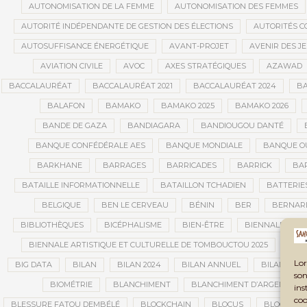
AUTONOMISATION DE LA FEMME
AUTONOMISATION DES FEMMES
AUTORITÉ INDÉPENDANTE DE GESTION DES ÉLECTIONS
AUTORITÉS C
AUTOSUFFISANCE ÉNERGÉTIQUE
AVANT-PROJET
AVENIR DES J
AVIATION CIVILE
AVOC
AXES STRATÉGIQUES
AZAWAD
BACCALAURÉAT
BACCALAURÉAT 2021
BACCALAURÉAT 2024
BA
BALAFON
BAMAKO
BAMAKO 2025
BAMAKO 2026
BANDE DE GAZA
BANDIAGARA
BANDIOUGOU DANTÉ
BANQUE CONFÉDÉRALE AES
BANQUE MONDIALE
BANQUE OU
BARKHANE
BARRAGES
BARRICADES
BARRICK
BAR
BATAILLE INFORMATIONNELLE
BATAILLON TCHADIEN
BATTERIE
BELGIQUE
BEN LE CERVEAU
BÉNIN
BER
BERNAR
BIBLIOTHÈQUES
BICÉPHALISME
BIEN-ÊTRE
BIENNALE AFRI
BIENNALE ARTISTIQUE ET CULTURELLE DE TOMBOUCTOU 2025
BIE
Lor
BIG DATA
BILAN
BILAN 2024
BILAN ANNUEL
BILAN DE L
son
BIOMÉTRIE
BLANCHIMENT
BLANCHIMENT D’ARGENT
ins
coo
BLESSURE FATOU DEMBÉLÉ
BLOCKCHAIN
BLOCUS
BLOCUS É