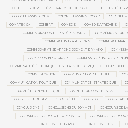
COLLECTIF POUR LE DÉVELOPPEMENT DE BAKO
COLLECTIVITÉ TERR
COLONEL ASSIMI GOÏTA
COLONEL LASSINA TOGOLA
COLONEL 
COMATEX-SA
COMBAT
COMÉDIE
COMÉDIE AFRICAINE
C
COMMÉMORATION DE L'INDÉPENDANCE
COMMÉMORATION DU
COMMERCE INTRA-AFRICAIN
COMMERCE MARIT
COMMISSARIAT 5E ARRONDISSEMENT BAMAKO
COMMISSA
COMMISSION ÉLECTORALE
COMMISSION ÉLECTORALE IND
COMMUNAUTÉ ÉCONOMIQUE DES ETATS DE L'AFRIQUE DE L'OUEST (CEDE
COMMUNICATION
COMMUNICATION CULTURELLE
COM
COMMUNICATION POLITIQUE
COMMUNICATION STRATÉGIQUE
C
COMPÉTITION ARTISTIQUE
COMPÉTITION CONTINENTALE
C
COMPLEXE INDUSTRIEL SEYDOU KÉÏTA
COMPLOT
COMPTABILI
CONCLUSIONS
CONCLUSIONS DU SOMMET
CONCOURS DE LA
CONDAMNATION DE GUILLAUME SORO
CONDAMNATION DE OU
CONDITIONS DE TRAVAIL
CONDITIONS DE VIE
C