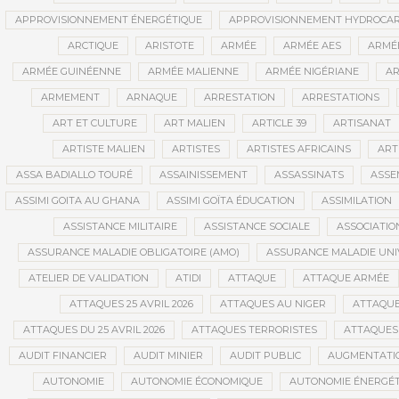
APPROVISIONNEMENT ÉNERGÉTIQUE
APPROVISIONNEMENT HYDROCAR
ARCTIQUE
ARISTOTE
ARMÉE
ARMÉE AES
ARMÉE
ARMÉE GUINÉENNE
ARMÉE MALIENNE
ARMÉE NIGÉRIANE
AR
ARMEMENT
ARNAQUE
ARRESTATION
ARRESTATIONS
ART ET CULTURE
ART MALIEN
ARTICLE 39
ARTISANAT
ARTISTE MALIEN
ARTISTES
ARTISTES AFRICAINS
ART
ASSA BADIALLO TOURÉ
ASSAINISSEMENT
ASSASSINATS
ASSE
ASSIMI GOITA AU GHANA
ASSIMI GOÏTA ÉDUCATION
ASSIMILATION
ASSISTANCE MILITAIRE
ASSISTANCE SOCIALE
ASSOCIATIO
ASSURANCE MALADIE OBLIGATOIRE (AMO)
ASSURANCE MALADIE UNI
ATELIER DE VALIDATION
ATIDI
ATTAQUE
ATTAQUE ARMÉE
ATTAQUES 25 AVRIL 2026
ATTAQUES AU NIGER
ATTAQUE
ATTAQUES DU 25 AVRIL 2026
ATTAQUES TERRORISTES
ATTAQUES 
AUDIT FINANCIER
AUDIT MINIER
AUDIT PUBLIC
AUGMENTATI
AUTONOMIE
AUTONOMIE ÉCONOMIQUE
AUTONOMIE ÉNERGÉT