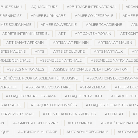
BURES MALI
AQUACULTURE
ARBITRAGE INTERNATIONAL
ARCAN
 BÉNINOISE
ARMÉE BURKINABÉ
ARMÉE CONFÉDÉRALE
ARMÉE E
MÉE SOUDANAISE
ARMÉE SOUVERAINE
ARMÉE TCHADIENNE
ARM
ARRÊTÉ INTERMINISTÉRIEL
ART
ART CONTEMPORAIN
ART CONT
ARTISANAT AFRICAIN
ARTISANAT FÉMININ
ARTISANAT MALIEN
ISTES MALIENS
ARTS
ARTS ET CULTURE
ARTS MARTIAUX
AR
MBLÉE GÉNÉRALE
ASSEMBLÉE NATIONALE
ASSEMBLÉE NATIONALE S
ASSISES NATIONALES
ASSISES NATIONALES DE LA REFONDATION
N BÉNÉVOLE POUR LA SOLIDARITÉ INCLUSIVE
ASSOCIATIONS DE CONSOMM
VERSELLE
ASSURANCE VOLONTAIRE
ASTRAZENECA
ATELIER DE 
ATTAQUE CONTRE LES FAMA
ATTAQUE DE BOUNTI
ATTAQUE DE T
S AU SAHEL
ATTAQUES COORDONNÉES
ATTAQUES DJIHADISTES AU S
TERRORISTES MALI
ATTEINTE AUX BIENS PUBLICS
ATTENTAT
AT
ON
AUGMENTATION DES PRIX
AUTO-EMPLOI
AUTODÉTERMINATIO
IQUE
AUTONOMIE MILITAIRE
AUTONOMIE RÉGIONALE
AUTONOMIE