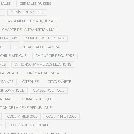
ÉALES
CÉRÉALES RUSSES
U
CHAÎNE DE VALEUR
CHANGEMENT CLIMATIQUE SAHEL
CHARTE DE LA TRANSITION MALI
R LA PAIX
CHARTE POUR LA PAIX
ECK
CHEIKH AHMADOU BAMBA
CHINE AFRIQUE
CHIRURGIE DE GUERRE
NÉS
CHRONOGRAMME DES ÉLECTIONS
 AFRICAIN
CINÉMA BABEMBA
3 SAINTS
CITERNES
CITOYENNETÉ
DIPLOMATIQUE
CLASSE POLITIQUE
AT MALI
CLIMAT POLITIQUE
TION DE LA 4ÈME RÉPUBLIQUE
CODE MINIER 2023
CODE MINIER 2023
EN
COHÉSION NATIONALE
ATION ENTRE ETATS
COLLECTEURS