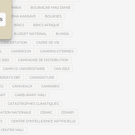
AR DOUMBIA
BOUBACAR MAO DIANÉ
BOURÉMA KANSAYE
BOURSES
S
EMA
BRICS
BRICS AFRIQUE
NCE
BUDGET NATIONAL
BUMDA
 CONCERTATION
CADRE DE VIE
AL
CAMEROUN
CAMIONS-CITERNES
 2025
CAMPAGNE DE DISTRIBUTION
CAMPUS UNIVERSITAIRE
CAN 2023
DIDATS DEF
CANDIDATURE
ES
CANIVEAUX
CANNABIS
ANT
CARBURANT MALI
CATASTROPHES CLIMATIQUES
ATION NATIONALE
CEMAC
CEMAPI
ES
CENTRE D'INTELLIGENCE ARTIFICIELLE
CENTRE MALI