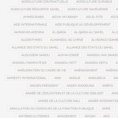
AGRICULTURE CONTRACTUELLE
AGRICULTURE DURABLE
AGRICULTURE RÉSILIENTE SAHEL
AGRICULTURE SAHÉLIENNE
A
AHMED BABA
AÏCHA YATABARY
AÏD EL-FITR
AÏD 
AIDE INTERNATIONALE
AIDE PUBLIQUE AU DÉVELOPPEMENT
AKINWUMI ADESINA
AL-QAÏDA
AL-QAÏDA AU SAHEL
AL-
ALGORITHMES
ALHAMDOU AG ILYÈNE
ALI BONGO ODIM
ALLIANCE DES ETATS DU SAHEL
ALLIANCE DES ÉTATS DU SAHEL
ALOUSSÉNI SANOU
ALPHA CONDÉ
AMADOU AYA SANO
AMADOU HAMPATÉ BÂ
AMADOU HOTT
AMADOU KEÏTA
A
AMÉLIORATION DU CADRE DE VIE
AMÉNAGEMENT
AMÉNAG
AMNESTY INTERNATIONAL
AMO
AMOUR
AMOUREUX
AM
ANCIEN PRÉSIDENT
ANDRY RAJOELINA
ANÉFIS
ANNÉE DE L’ÉDUCATION ET DE LA CULTURE 2026-2027
ANNÉ
ANNÉE DE LA CULTURE MALI
ANNÉE INTERNATION
ANNULATION DU CONCOURS DE LA FONCTION PUBLIQUE
ANPE
ANTÓNIO GUTERRES
APAISEMENT
APCAM
APD