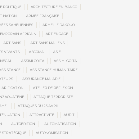
E POLITIQUE
ARCHITECTURE EN BANCO
T NATION
ARMÉE FRANÇAISE
ÉES SAHÉLIENNES
ARMELLE DAKOUO
EMPORAIN AFRICAIN
ART ENGAGÉ
ARTISANS
ARTISANS MALIENS
TS VIVANTS
ASCOMA
ASIE
ÉNÉGAL
ASSIMI GOÏTA
ASSIMI GOITA
ASSISTANCE
ASSISTANCE HUMANITAIRE
ATEURS
ASSURANCE MALADIE
CLARIFICATION
ATELIER DE RÉFLEXION
INZAOUATÈNE
ATTAQUE TERRORISTE
AHEL
ATTAQUES DU 25 AVRIL
TÉNUATION
ATTRACTIVITÉ
AUDIT
N
AUTOÉDITION
AUTOMATISATION
 STRATÉGIQUE
AUTONOMISATION