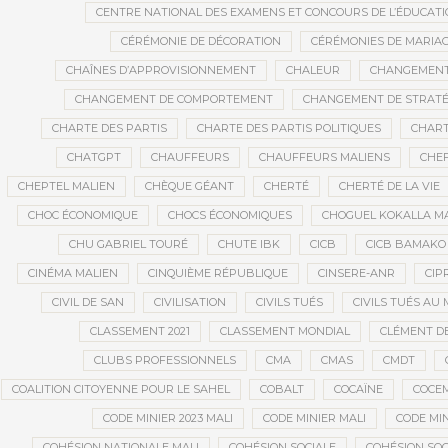
CENTRE NATIONAL DES EXAMENS ET CONCOURS DE L’ÉDUCATI
CÉRÉMONIE DE DÉCORATION
CÉRÉMONIES DE MARIA
CHAÎNES D’APPROVISIONNEMENT
CHALEUR
CHANGEMEN
CHANGEMENT DE COMPORTEMENT
CHANGEMENT DE STRATÉ
CHARTE DES PARTIS
CHARTE DES PARTIS POLITIQUES
CHART
CHATGPT
CHAUFFEURS
CHAUFFEURS MALIENS
CHEF
CHEPTEL MALIEN
CHÈQUE GÉANT
CHERTÉ
CHERTÉ DE LA VIE
CHOC ÉCONOMIQUE
CHOCS ÉCONOMIQUES
CHOGUEL KOKALLA M
CHU GABRIEL TOURÉ
CHUTE IBK
CICB
CICB BAMAKO
CINÉMA MALIEN
CINQUIÈME RÉPUBLIQUE
CINSERE-ANR
CIP
CIVIL DE SAN
CIVILISATION
CIVILS TUÉS
CIVILS TUÉS AU 
CLASSEMENT 2021
CLASSEMENT MONDIAL
CLÉMENT D
CLUBS PROFESSIONNELS
CMA
CMAS
CMDT
COALITION CITOYENNE POUR LE SAHEL
COBALT
COCAÏNE
COCE
CODE MINIER 2023 MALI
CODE MINIER MALI
CODE MIN
COHÉSION NATIONALE MALI
COHÉSION SOCIALE
COHÉSION SOC