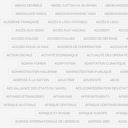
ABASS DEMBÉLÉ
ABDEL FATTAH AL-BURHAN
ABDELMADJI
ABDOULAYE MAÏGA
ABDOURAHAMANE TIANI
ABDRAHAMANE
ACADÉMIE FRANÇAISE
ACCÈS À L'EAU POTABLE
ACCÈS À L’EAU
ACCÈS AUX SOINS
ACCÈS AUX VACCINS
ACCIDENT
ACCI
ACCORD D’ALGER
ACCORD D'ALGER
ACCORD DE DÉFENSE
A
ACCORD POUR LA PAIX
ACCORDS DE COOPÉRATION
ACCOUCHE
ACTION SOCIALE
ACTIVITÉ ÉCONOMIQUE
ACTUALITÉ DES OPÉRATI
ADAMA FOMBA
ADAPTATION
ADAPTATION CLIMATIQUE
ADMINISTRATION MALIENNE
ADMINISTRATION PUBLIQUE
ADMI
ADRESSE À LA NATION
ADULTÈRE
ADVERSITÉ
AECID
AES (ALLIANCE DES ÉTATS DU SAHEL)
AES (CONFÉDÉRATION DES ÉTAT
AFFAIRES ÉTRANGÈRES
AFFAIRISME
AFFRONTEMENTS
AFRE
AFRIQUE AUSTRALE
AFRIQUE CENTRALE
AFRIQUE CONTEMPORAIN
AFRIQUE ET RUSSIE
AFRIQUE EUROPE
AFRIQ
AGENCE INTERNATIONALE DE L’ÉNERGIE
AGENDA 2063
AGOA