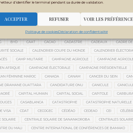
metteur d’identifier le terminal pendant sa durée de validation.
 FILY SISSOKO
BOUBACAR BOCOUM
BOUBACAR DIANÉ
BOUBAC
CE
BOULIKESSI
BOULKESSI
BOURAKÉBOUGOU
BOUREM
ACCEPTER
REFUSER
VOIR LES PRÉFÉRENCE
ASSAGE CULTUREL
BRÉMA ELY DICKO
BRÉSIL
BRICE OLIGUI NGU
Politique de cookies
Déclaration de confidentialité
ES
BUDGET 2027-2029
BUDGET AGRICOLE
BUDGET DE LA PRÉSIDE
G
BYD
CAAT
CACAO
CADASTRE
CADEAUX
CADRE DE
URITÉ SOCIALE
CALENDRIER COUPE DU MONDE
CALENDRIER ÉLECTOR
ACÉS
CAMP MILITAIRE
CAMPAGNE AGRICOLE
CAMPAGNE AGRICOLE
 EN AFRIQUE
CAMPAGNE ÉLECTORALE
CAMPAGNE PRÉSIDENTIELLE
CAN FÉMININE MAROC
CANADA
CANAM
CANCER DU SEIN
CAN
ANE DRAMANE OUATTARA
CANDIDATURE ONU
CANICULE
CANICUL
RAORÉ
CAPITAL HUMAIN
CAPITAL SOCIAL
CAPITOLE
CARBUR
ROUGES
CASABLANCA
CATASTROPHE
CATASTROPHE NATURELLE
E VISA
CDAT
CECOGEC
CÉDÉAO
CEDEAO
CEI
CÉLÉBR
 SOLAIRE
CENTRALE SOLAIRE DE SANANKOROBA
CENTRALES SOLAIR
NTRE DU MALI
CENTRE INTERNATIONAL DE CONFÉRENCES DE BAMAKO