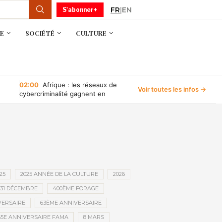
FR
|
EN
S'abonner+
E
SOCIÉTÉ
CULTURE
02:00
Afrique : les réseaux de
Voir toutes les infos →
cybercriminalité gagnent en
puissance, selon INTERPOL
25
2025 ANNÉE DE LA CULTURE
2026
31 DÉCEMBRE
400ÈME FORAGE
VERSAIRE
63ÈME ANNIVERSAIRE
65E ANNIVERSAIRE FAMA
8 MARS