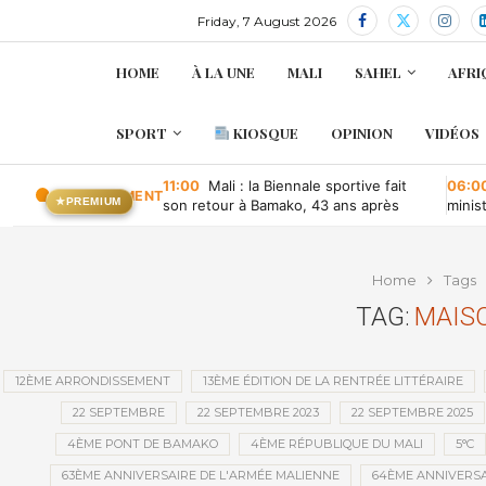
Friday, 7 August 2026
HOME
À LA UNE
MALI
SAHEL
AFRI
SPORT
KIOSQUE
OPINION
VIDÉOS
11:00
Mali : la Biennale sportive fait
06:0
EN CE MOMENT
★
PREMIUM
son retour à Bamako, 43 ans après
minis
retou
Home
Tags
TAG:
MAISO
12ÈME ARRONDISSEMENT
13ÈME ÉDITION DE LA RENTRÉE LITTÉRAIRE
22 SEPTEMBRE
22 SEPTEMBRE 2023
22 SEPTEMBRE 2025
4ÈME PONT DE BAMAKO
4ÈME RÉPUBLIQUE DU MALI
5°C
63ÈME ANNIVERSAIRE DE L'ARMÉE MALIENNE
64ÈME ANNIVERSA