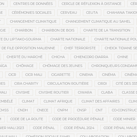
ON
CENTRES DE DONNÉES
CERCLE DE RÉFLEXION À DISTANCE
CÉR
GE
CÉRÉMONIES SOCIALES
CERVEAU
CEUTA
CHAHANA TAKIO
T
CHANGEMENT CLIMATIQUE
CHANGEMENT CLIMATIQUE AU SAHEL
GIE
CHARBON
CHARBON DE BOIS
CHARTE DE LA TRANSITION
E DU LIPTAKO-GOURMA
CHARTE NATIONALE
CHARTE NATIONALE POU
 DE FILE OPPOSITION MALIENNE
CHEF TERRORISTE
CHEICK TIDIANE S
CHERTÉ DU MARCHÉ
CHICHA
CHIENCORO DIARRA
CHINE
AÏGA
CHÔMAGE
CHÔMAGE DES JEUNES
CHRONIQUEURS CONDAM
CICR
CICR MALI
CIGARETTE
CINEMA
CINÉMA
CINÉMA
RES
CIRA CHARITY
CIRCULATION ROUTIÈRE
CIRDI
CITÉ DES 33
MALI
CIVISME
CIVISME ROUTIER
CIWARA
CLABA
CLASSE 
EMBÉLÉ
CLIMAT
CLIMAT AFRIQUE
CLIMAT DES AFFAIRES
CLIM
CMSS
CNDH
CNECE
CNPM
CNSP
CNT
CO-CONSTRUC
M
CODE DE LA ROUTE
CODE DE PROCÉDURE PÉNALE
CODE MINIER
IER MALI 2023
CODE PÉNAL
CODE PÉNAL 2024
CODE PÉNAL MALI
IALE MALI
COHÉSION SOCIALE SAHEL
COLLABORATION
COLLABOR