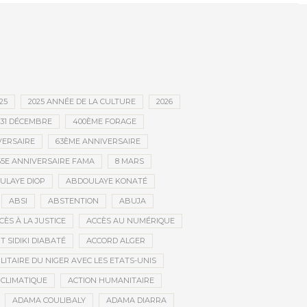
retour à l’Accor Arena de Paris
25
2025 ANNÉE DE LA CULTURE
2026
31 DÉCEMBRE
400ÈME FORAGE
VERSAIRE
63ÈME ANNIVERSAIRE
65E ANNIVERSAIRE FAMA
8 MARS
ULAYE DIOP
ABDOULAYE KONATÉ
ABSI
ABSTENTION
ABUJA
CÈS À LA JUSTICE
ACCÈS AU NUMÉRIQUE
 SIDIKI DIABATÉ
ACCORD ALGER
LITAIRE DU NIGER AVEC LES ETATS-UNIS
 CLIMATIQUE
ACTION HUMANITAIRE
ADAMA COULIBALY
ADAMA DIARRA