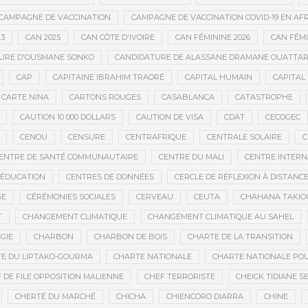
CAMPAGNE DE VACCINATION
CAMPAGNE DE VACCINATION COVID-19 EN AF
23
CAN 2025
CAN CÔTE D'IVOIRE
CAN FÉMININE 2026
CAN FÉM
URE D'OUSMANE SONKO
CANDIDATURE DE ALASSANE DRAMANE OUATTA
CAP
CAPITAINE IBRAHIM TRAORÉ
CAPITAL HUMAIN
CAPITAL 
CARTE NINA
CARTONS ROUGES
CASABLANCA
CATASTROPHE
CAUTION 10 000 DOLLARS
CAUTION DE VISA
CDAT
CECOGEC
CENOU
CENSURE
CENTRAFRIQUE
CENTRALE SOLAIRE
C
ENTRE DE SANTÉ COMMUNAUTAIRE
CENTRE DU MALI
CENTRE INTERN
’ÉDUCATION
CENTRES DE DONNÉES
CERCLE DE RÉFLEXION À DISTANC
GE
CÉRÉMONIES SOCIALES
CERVEAU
CEUTA
CHAHANA TAKIO
T
CHANGEMENT CLIMATIQUE
CHANGEMENT CLIMATIQUE AU SAHEL
GIE
CHARBON
CHARBON DE BOIS
CHARTE DE LA TRANSITION
E DU LIPTAKO-GOURMA
CHARTE NATIONALE
CHARTE NATIONALE POU
 DE FILE OPPOSITION MALIENNE
CHEF TERRORISTE
CHEICK TIDIANE S
CHERTÉ DU MARCHÉ
CHICHA
CHIENCORO DIARRA
CHINE