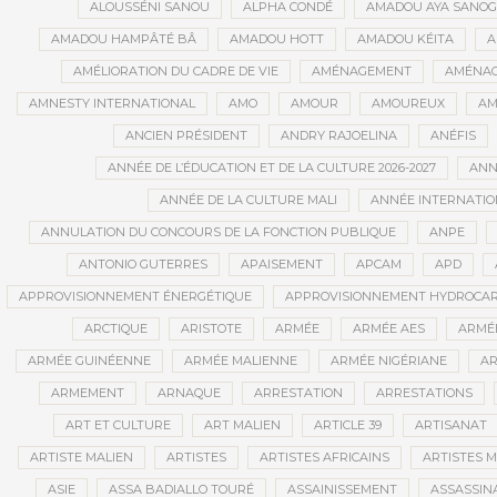
ALOUSSÉNI SANOU
ALPHA CONDÉ
AMADOU AYA SANO
AMADOU HAMPÂTÉ BÂ
AMADOU HOTT
AMADOU KÉITA
A
AMÉLIORATION DU CADRE DE VIE
AMÉNAGEMENT
AMÉNAG
AMNESTY INTERNATIONAL
AMO
AMOUR
AMOUREUX
AM
ANCIEN PRÉSIDENT
ANDRY RAJOELINA
ANÉFIS
ANNÉE DE L’ÉDUCATION ET DE LA CULTURE 2026-2027
ANNÉ
ANNÉE DE LA CULTURE MALI
ANNÉE INTERNATION
ANNULATION DU CONCOURS DE LA FONCTION PUBLIQUE
ANPE
ANTONIO GUTERRES
APAISEMENT
APCAM
APD
APPROVISIONNEMENT ÉNERGÉTIQUE
APPROVISIONNEMENT HYDROCAR
ARCTIQUE
ARISTOTE
ARMÉE
ARMÉE AES
ARMÉE
ARMÉE GUINÉENNE
ARMÉE MALIENNE
ARMÉE NIGÉRIANE
AR
ARMEMENT
ARNAQUE
ARRESTATION
ARRESTATIONS
ART ET CULTURE
ART MALIEN
ARTICLE 39
ARTISANAT
ARTISTE MALIEN
ARTISTES
ARTISTES AFRICAINS
ARTISTES M
ASIE
ASSA BADIALLO TOURÉ
ASSAINISSEMENT
ASSASSIN