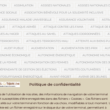
ATION
ASSIMILATION
ASSISES NATIONALES
ASSISES NATIONALES 
NCE SOCIALE
ASSOCIATION BÉNÉVOLE POUR LA SOLIDARITÉ INCLUSIVE
ASSURANCE MALADIE UNIVERSELLE
ASSURANCE VOLONTAIRE
ASTR
QUE
ATTAQUE ARMÉE
ATTAQUE CONTRE LES FAMA
ATTAQUE DE 
ES AU NIGER
ATTAQUES AU SAHEL
ATTAQUES COORDONNÉES
A
TERRORISTES
ATTAQUES TERRORISTES MALI
ATTEINTE AUX BIENS PU
AUDIT PUBLIC
AUGMENTATION
AUGMENTATION DES PRIX
AU
ONOMIE ÉCONOMIQUE
AUTONOMIE ÉNERGÉTIQUE
AUTONOMIE MILITA
E LA FEMME
AUTONOMISATION DES FEMMES
AUTONOMISATION DES 
DÉPENDANTE DE GESTION DES ÉLECTIONS
AUTORITÉS COUTUMIÈRES
A
UTOSUFFISANCE ÉNERGÉTIQUE
AVANT-PROJET
AVENIR DES JEUNES
TION CIVILE
AVOC
AXES STRATÉGIQUES
AZAWAD
AZERBAÏD
Politique de confidentialité
BACCALAURÉAT 2021
BACCALAURÉAT 2024
BACCALAURÉAT MALI
s de l’utilisation de nos sites, des informations de navigation de votre terminal
BAMAKO
BAMAKO 2025
BAMAKO 2026
BAMAKO SÉCURITÉ
t susceptibles d’être enregistrées dans des fichiers « Cookies ». Ces fichiers sont
tallés sur votre terminal en fonction de vos choix, modifiables à tout moment.
GARA
BANDIOUGOU DANTÉ
BANDITISME
BANGUI
BANQUE
kie est un fichier enregistré sur le disque dur de votre terminal, permettant à