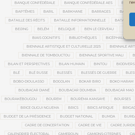
l’é
BANQUE CONFÉDÉRALE
BANQUE CONFÉDÉRALE AES
BANQUE
BAPTÊMES
BARIL
BARKHANE
BARRAGES
BARRIC
BATAILLE DES RÉCITS
BATAILLE INFORMATIONNELLE
BATAILLON
BEIJING
BELÉM
BELGIQUE
BEN LE CERVEAU
BÉNIN
BIAIS COGNITIFS
BIBLIOTHÈQUES
BICÉPHALISME
BIENNALE ARTISTIQUE ET CULTURELLE 2025
BIENNALE ART
BIENNALE DE TOMBOUCTOU
BIENNALE SPORTIVE MALI
B
BILAN ET PERSPECTIVES
BILAN HUMAIN
BINTOU
BIODIVERS
BLÉ
BLÉ RUSSE
BLESSÉS
BLESSÉS DE GUERRE
BLES
BOBO-DIOULASSO
BOGOLAN
BOKAR BIRO
BOKO HARAM
BOUBACAR DIANÉ
BOUBACAR DOUMBIA
BOUBACAR MAO 
BOURAKÉBOUGOU
BOUREM
BOURÉMA KANSAYE
BOURSES
BRICE OLIGUI NGUEMA
BRICS
BRICS AFRIQUE
BRIGAD
BUDGET DE LA PRÉSIDENCE
BUDGET NATIONAL
BUMDA
BUREA
CADRE DE CONCERTATION
CADRE DE VIE
CADRE JURIDI
CALENDRIER ÉLECTORAL
CAMEROUN
CAMIONS-CITERNES
CA