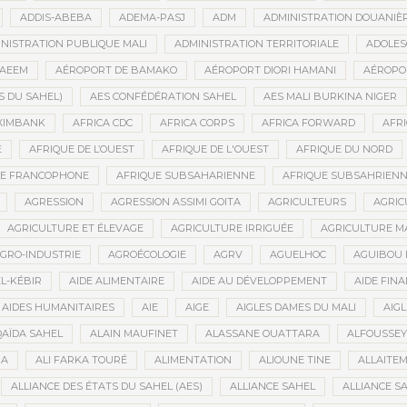
ADDIS-ABEBA
ADEMA-PASJ
ADM
ADMINISTRATION DOUANIÈ
NISTRATION PUBLIQUE MALI
ADMINISTRATION TERRITORIALE
ADOLES
AEEM
AÉROPORT DE BAMAKO
AÉROPORT DIORI HAMANI
AÉROPO
S DU SAHEL)
AES CONFÉDÉRATION SAHEL
AES MALI BURKINA NIGER
XIMBANK
AFRICA CDC
AFRICA CORPS
AFRICA FORWARD
AFRI
E
AFRIQUE DE L’OUEST
AFRIQUE DE L'OUEST
AFRIQUE DU NORD
UE FRANCOPHONE
AFRIQUE SUBSAHARIENNE
AFRIQUE SUBSAHRIEN
AGRESSION
AGRESSION ASSIMI GOITA
AGRICULTEURS
AGRIC
AGRICULTURE ET ÉLEVAGE
AGRICULTURE IRRIGUÉE
AGRICULTURE M
GRO-INDUSTRIE
AGROÉCOLOGIE
AGRV
AGUELHOC
AGUIBOU
EL-KÉBIR
AIDE ALIMENTAIRE
AIDE AU DÉVELOPPEMENT
AIDE FINA
AIDES HUMANITAIRES
AIE
AIGE
AIGLES DAMES DU MALI
AIGL
QAÏDA SAHEL
ALAIN MAUFINET
ALASSANE OUATTARA
ALFOUSSEY
BA
ALI FARKA TOURÉ
ALIMENTATION
ALIOUNE TINE
ALLAITE
ALLIANCE DES ÉTATS DU SAHEL (AES)
ALLIANCE SAHEL
ALLIANCE S