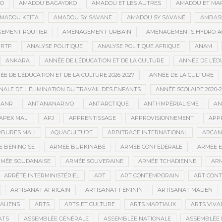
GO
AMADOU BAGAYOKO
AMADOU ET LES AUTRES
AMADOU ET MA
MADOU KEÏTA
AMADOU SY SAVANE
AMADOU SY SAVANÉ
AMBAS
EMENT ROUTIER
AMÉNAGEMENT URBAIN
AMÉNAGEMENTS HYDRO-A
RTP
ANALYSE POLITIQUE
ANALYSE POLITIQUE AFRIQUE
ANAM
ANKARA
ANNÉE DE L’ÉDUCATION ET DE LA CULTURE
ANNÉE DE L’ÉD
E DE L’ÉDUCATION ET DE LA CULTURE 2026-2027
ANNÉE DE LA CULTURE
ALE DE L'ÉLIMINATION DU TRAVAIL DES ENFANTS
ANNÉE SCOLAIRE 2020-2
ANR
ANTANANARIVO
ANTARCTIQUE
ANTI-IMPÉRIALISME
AN
APEX MALI
APJ
APPRENTISSAGE
APPROVISIONNEMENT
APP
BURES MALI
AQUACULTURE
ARBITRAGE INTERNATIONAL
ARCAN
 BÉNINOISE
ARMÉE BURKINABÉ
ARMÉE CONFÉDÉRALE
ARMÉE E
MÉE SOUDANAISE
ARMÉE SOUVERAINE
ARMÉE TCHADIENNE
ARM
ARRÊTÉ INTERMINISTÉRIEL
ART
ART CONTEMPORAIN
ART CONT
ARTISANAT AFRICAIN
ARTISANAT FÉMININ
ARTISANAT MALIEN
ALIENS
ARTS
ARTS ET CULTURE
ARTS MARTIAUX
ARTS VIVA
ATS
ASSEMBLÉE GÉNÉRALE
ASSEMBLÉE NATIONALE
ASSEMBLÉE 