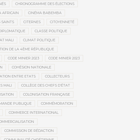
NÉS
CHRONOGRAMME DES ÉLECTIONS
 AFRICAIN
CINÉMA BABEMBA
3 SAINTS
CITERNES
CITOYENNETÉ
DIPLOMATIQUE
CLASSE POLITIQUE
AT MALI
CLIMAT POLITIQUE
TION DE LA 4ÈME RÉPUBLIQUE
CODE MINIER 2023
CODE MINIER 2023
EN
COHÉSION NATIONALE
ATION ENTRE ETATS
COLLECTEURS
S MALI
COLLÈGE DES CHEFS D’ÉTAT
ISATION
COLONISATION FRANÇAISE
MANDE PUBLIQUE
COMMÉMORATION
COMMERCE INTERNATIONAL
OMMERCIALISATION
COMMISSION DE RÉDACTION
COMMUNAUTÉ CHRÉTIENNE