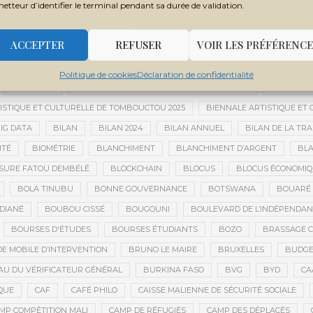
metteur d’identifier le terminal pendant sa durée de validation.
 MONDIALE
BANQUE OUEST-AFRICAINE DE DÉVELOPPEMENT
BANQU
ADES
BARRICK
BARRICK GOLD
BARRICK MINING CORPORATION
ACCEPTER
REFUSER
VOIR LES PRÉFÉRENCE
 TCHADIEN
BATTERIES ÉLECTRIQUES
BATTERIES LITHIUM
BAUXIT
BER
BERNARD AYLWARD
BESOIN HUMANITAIRE
BESOINS H
Politique de cookies
Déclaration de confidentialité
BIEN-ÊTRE
BIENNALE AFRICAINE DE LA PHOTOGRAPHIE
BIENNALE 
ISTIQUE ET CULTURELLE DE TOMBOUCTOU 2025
BIENNALE ARTISTIQUE ET
IG DATA
BILAN
BILAN 2024
BILAN ANNUEL
BILAN DE LA TRA
ITÉ
BIOMÉTRIE
BLANCHIMENT
BLANCHIMENT D’ARGENT
BLA
SURE FATOU DEMBÉLÉ
BLOCKCHAIN
BLOCUS
BLOCUS ÉCONOMIQ
BOLA TINUBU
BONNE GOUVERNANCE
BOTSWANA
BOUARÉ 
DIANÉ
BOUBOU CISSÉ
BOUGOUNI
BOULEVARD DE L’INDÉPENDAN
BOURSES D'ÉTUDES
BOURSES ÉTUDIANTS
BOZO
BRASSAGE C
E MOBILE D’INTERVENTION
BRUNO LE MAIRE
BRUXELLES
BUDGET
U DU VÉRIFICATEUR GÉNÉRAL
BURKINA FASO
BVG
BYD
CA
QUE
CAF
CAFÉ PHILO
CAISSE MALIENNE DE SÉCURITÉ SOCIALE
MP COMPÉTITION MALI
CAMP DE RÉFUGIÉS
CAMP DES DÉPLACÉS