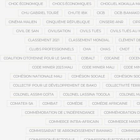
CHOC ÉCONOMIQUE
CHOCS ÉCONOMIQUES
CHOGUEL KOKALLA M
CHU GABRIEL TOURÉ
CHUTE IBK
CICB
CICB BAMAKO
CINÉMA MALIEN
CINQUIÈME RÉPUBLIQUE
CINSERE-ANR
CIP
CIVIL DE SAN
CIVILISATION
CIVILS TUÉS
CIVILS TUÉS AU 
CLASSEMENT 2021
CLASSEMENT MONDIAL
CLÉMENT D
CLUBS PROFESSIONNELS
CMA
CMAS
CMDT
COALITION CITOYENNE POUR LE SAHEL
COBALT
COCAÏNE
COCE
CODE MINIER 2023 MALI
CODE MINIER MALI
CODE MIN
COHÉSION NATIONALE MALI
COHÉSION SOCIALE
COHÉSION SOC
COLLECTIF POUR LE DÉVELOPPEMENT DE BAKO
COLLECTIVITÉ TERR
COLONEL ASSIMI GOÏTA
COLONEL LASSINA TOGOLA
COLONEL 
COMATEX-SA
COMBAT
COMÉDIE
COMÉDIE AFRICAINE
C
COMMÉMORATION DE L'INDÉPENDANCE
COMMÉMORATION DU
COMMERCE INTRA-AFRICAIN
COMMERCE MARIT
COMMISSARIAT 5E ARRONDISSEMENT BAMAKO
COMMISSA
COMMISSION ÉLECTORALE
COMMISSION ÉLECTORALE IND