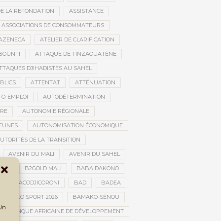
DE LA REFONDATION
ASSISTANCE
ASSOCIATIONS DE CONSOMMATEURS
AZENECA
ATELIER DE CLARIFICATION
BOUNTI
ATTAQUE DE TINZAOUATÈNE
TTAQUES DJIHADISTES AU SAHEL
BLICS
ATTENTAT
ATTÉNUATION
TO-EMPLOI
AUTODÉTERMINATION
IRE
AUTONOMIE RÉGIONALE
JEUNES
AUTONOMISATION ÉCONOMIQUE
UTORITÉS DE LA TRANSITION
AVENIR DU MALI
AVENIR DU SAHEL
JAN
B2GOLD MALI
BABA DAKONO
BACODJICORONI
BAD
BADEA
BAMAKO SPORT 2026
BAMAKO-SÉNOU
 Un
BANQUE AFRICAINE DE DÉVELOPPEMENT