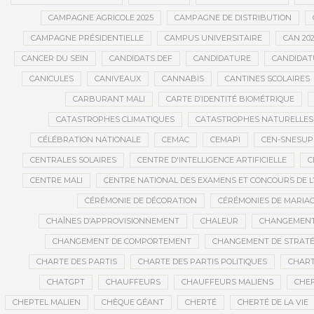
CAMPAGNE AGRICOLE 2025
CAMPAGNE DE DISTRIBUTION
CAMPAGNE PRÉSIDENTIELLE
CAMPUS UNIVERSITAIRE
CAN 20
CANCER DU SEIN
CANDIDATS DEF
CANDIDATURE
CANDIDAT
CANICULES
CANIVEAUX
CANNABIS
CANTINES SCOLAIRES
CARBURANT MALI
CARTE D’IDENTITÉ BIOMÉTRIQUE
CATASTROPHES CLIMATIQUES
CATASTROPHES NATURELLES
CÉLÉBRATION NATIONALE
CEMAC
CEMAPI
CEN-SNESUP
CENTRALES SOLAIRES
CENTRE D'INTELLIGENCE ARTIFICIELLE
C
CENTRE MALI
CENTRE NATIONAL DES EXAMENS ET CONCOURS DE L
CÉRÉMONIE DE DÉCORATION
CÉRÉMONIES DE MARIA
CHAÎNES D’APPROVISIONNEMENT
CHALEUR
CHANGEMEN
CHANGEMENT DE COMPORTEMENT
CHANGEMENT DE STRATÉ
CHARTE DES PARTIS
CHARTE DES PARTIS POLITIQUES
CHART
CHATGPT
CHAUFFEURS
CHAUFFEURS MALIENS
CHEF
CHEPTEL MALIEN
CHÈQUE GÉANT
CHERTÉ
CHERTÉ DE LA VIE