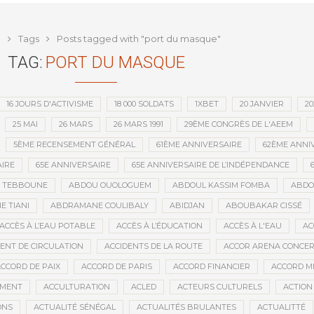
ntion minière d’une société
que depuis l’indépendance
e
Tags
Posts tagged with "port du masque"
TAG:
PORT DU MASQUE
16 JOURS D'ACTIVISME
18 000 SOLDATS
1XBET
20 JANVIER
20
25 MAI
26 MARS
26 MARS 1991
29ÈME CONGRÈS DE L'AEEM
5ÈME RECENSEMENT GÉNÉRAL
61ÈME ANNIVERSAIRE
62ÈME ANNI
IRE
65E ANNIVERSAIRE
65E ANNIVERSAIRE DE L’INDÉPENDANCE
D TEBBOUNE
ABDOU OUOLOGUEM
ABDOUL KASSIM FOMBA
ABDO
 TIANI
ABDRAMANE COULIBALY
ABIDJAN
ABOUBAKAR CISSÉ
ACCÈS À L’EAU POTABLE
ACCÈS À L’ÉDUCATION
ACCÈS À L'EAU
AC
DENT DE CIRCULATION
ACCIDENTS DE LA ROUTE
ACCOR ARENA CONCERT
CCORD DE PAIX
ACCORD DE PARIS
ACCORD FINANCIER
ACCORD MI
MENT
ACCULTURATION
ACLED
ACTEURS CULTURELS
ACTION
ONS
ACTUALITÉ SÉNÉGAL
ACTUALITÉS BRULANTES
ACTUALITTÉ