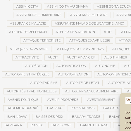
ASSIMI GOITA
ASSIMI GOITA AU GHANA
ASSIMI GOÏTA ÉDUC
ASSISTANCE HUMANITAIRE
ASSISTANCE MILITAIRE
ASSISTA
ASSURANCE MALADIE
ASSURANCE MALADIE OBLIGATOIRE (AMO)
ATELIER DE RÉFLEXION
ATELIER DE VALIDATION
ATIDI
ATTA
ATTAQUE TERRORISTE
ATTAQUES 25 AVRIL 2026
ATTAQU
ATTAQUES DU 25 AVRIL
ATTAQUES DU 25 AVRIL 2026
ATTAQUES 
ATTRACTIVITÉ
AUDIT
AUDIT FINANCIER
AUDIT MINIER
AUTOÉDITION
AUTOMATISATION
AUTONOMIE
AUT
AUTONOMIE STRATÉGIQUE
AUTONOMISATION
AUTONOMISATION D
AUTORITARISME
AUTORITÉ DE L’ÉTAT
AUTORITÉ IN
AUTORITÉS TRADITIONNELLES
AUTOSUFFISANCE ALIMENTAIRE
A
AVENIR POLITIQUE
AVENIR PROSPÈRE
AVERTISSEMENT
AVIA
BABEMBA TRAORÉ
BAC 2026
BAC MALI 2026
BACCALAURÉAT
Lor
BAH NDAW
BAISSE DES PRIX
BAKARY TRAORÉ
BALAFON
son
ins
BAMBARA
BAMEX
BAMEX 2025
BANDE DE GAZA
BANDIA
coo