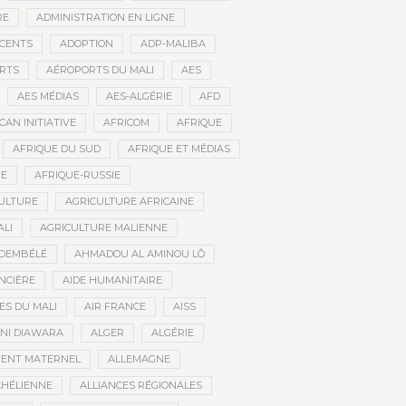
RE
ADMINISTRATION EN LIGNE
CENTS
ADOPTION
ADP-MALIBA
RTS
AÉROPORTS DU MALI
AES
AES MÉDIAS
AES-ALGÉRIE
AFD
CAN INITIATIVE
AFRICOM
AFRIQUE
AFRIQUE DU SUD
AFRIQUE ET MÉDIAS
NE
AFRIQUE-RUSSIE
ULTURE
AGRICULTURE AFRICAINE
ALI
AGRICULTURE MALIENNE
 DEMBÉLÉ
AHMADOU AL AMINOU LÔ
NCIÈRE
AIDE HUMANITAIRE
ES DU MALI
AIR FRANCE
AISS
NI DIAWARA
ALGER
ALGÉRIE
MENT MATERNEL
ALLEMAGNE
AHÉLIENNE
ALLIANCES RÉGIONALES