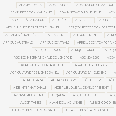
ADAMA FOMBA
ADAPTATION
ADAPTATION CLIMATIQUE
ADMINISTRATION MALIENNE
ADMINISTRATION PUBLIQUE
ADMI
ADRESSE À LA NATION
ADULTÈRE
ADVERSITÉ
AECID
AES (ALLIANCE DES ÉTATS DU SAHEL)
AES (CONFÉDÉRATION DES ÉTAT
AFFAIRES ÉTRANGÈRES
AFFAIRISME
AFFRONTEMENTS
AFRE
AFRIQUE AUSTRALE
AFRIQUE CENTRALE
AFRIQUE CONTEMPORAIN
AFRIQUE ET RUSSIE
AFRIQUE EUROPE
AFRIQ
AGENCE INTERNATIONALE DE L’ÉNERGIE
AGENDA 2063
AGOA
AGRICULTURE CONTRACTUELLE
AGRICULTURE DURABLE
AGRICULTURE RÉSILIENTE SAHEL
AGRICULTURE SAHÉLIENNE
A
AHMED BABA
AÏCHA YATABARY
AÏD EL-FITR
AÏD 
AIDE INTERNATIONALE
AIDE PUBLIQUE AU DÉVELOPPEMENT
AKINWUMI ADESINA
AL-QAÏDA
AL-QAÏDA AU SAHEL
AL-
ALGORITHMES
ALHAMDOU AG ILYÈNE
ALI BONGO ODIM
ALLIANCE DES ETATS DU SAHEL
ALLIANCE DES ÉTATS DU SAHEL