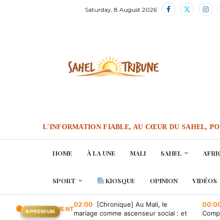
Saturday, 8 August 2026
L'INFORMATION FIABLE, AU CŒUR DU SAHEL, P
HOME
À LA UNE
MALI
SAHEL
AFRI
SPORT
KIOSQUE
OPINION
VIDÉOS
02:00
[Chronique] Au Mali, le
00:0
EN CE MOMENT
★
PREMIUM
mariage comme ascenseur social : et
Compa