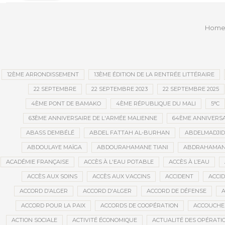
quand il tombe en panne ?
conve
publi
Hom
12ÈME ARRONDISSEMENT
13ÈME ÉDITION DE LA RENTRÉE LITTÉRAIRE
22 SEPTEMBRE
22 SEPTEMBRE 2023
22 SEPTEMBRE 2025
4ÈME PONT DE BAMAKO
4ÈME RÉPUBLIQUE DU MALI
5°C
63ÈME ANNIVERSAIRE DE L'ARMÉE MALIENNE
64ÈME ANNIVERSA
ABASS DEMBÉLÉ
ABDEL FATTAH AL-BURHAN
ABDELMADJI
ABDOULAYE MAÏGA
ABDOURAHAMANE TIANI
ABDRAHAMANE
ACADÉMIE FRANÇAISE
ACCÈS À L'EAU POTABLE
ACCÈS À L’EAU
ACCÈS AUX SOINS
ACCÈS AUX VACCINS
ACCIDENT
ACCI
ACCORD D’ALGER
ACCORD D'ALGER
ACCORD DE DÉFENSE
A
ACCORD POUR LA PAIX
ACCORDS DE COOPÉRATION
ACCOUCHE
ACTION SOCIALE
ACTIVITÉ ÉCONOMIQUE
ACTUALITÉ DES OPÉRATI