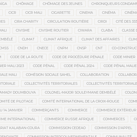
AÏGA
CHÔMAGE
CHÔMAGE DES JEUNES
CHRONIQUEURS CONDAM
CICR
CICR MALI
CIGARETTE
CINEMA
CINÉMA
CINÉMA
RES
CIRA CHARITY
CIRCULATION ROUTIÈRE
CIRDI
CITÉ DES 33
MALI
CIVISME
CIVISME ROUTIER
CIWARA
CLABA
CLASSE 
EMBÉLÉ
CLIMAT
CLIMAT AFRIQUE
CLIMAT DES AFFAIRES
CLIM
CMSS
CNDH
CNECE
CNPM
CNSP
CNT
CO-CONSTRUC
M
CODE DE LA ROUTE
CODE DE PROCÉDURE PÉNALE
CODE MINIER
IER MALI 2023
CODE PÉNAL
CODE PÉNAL 2024
CODE PÉNAL MALI
IALE MALI
COHÉSION SOCIALE SAHEL
COLLABORATION
COLLABOR
ITORIALE
COLLECTIVITÉS TERRITORIALES
COLLECTIVITÉS TERRITORIALE
MAMADY DOUMBOUYA
COLONEL-MAJOR SOULEYMANE DEMBÉLÉ
COLON
OMITÉ DE PILOTAGE
COMITÉ INTERNATIONAL DE LA CROIX-ROUGE
COM
 14 JANVIER
COMMERÇANTS
COMMERCE
COMMERCE EXTÉRIEUR
IME INTERNATIONAL
COMMERCE RUSSIE AFRIQUE
COMMERCES
C
RIAT KALABAN-COURA
COMMISSION CEDEAO
COMMISSION D’APPEL
ÉPENDANTE
COMMISSION INTERGOUVERNEMENTALE
COMMUNAUTÉ