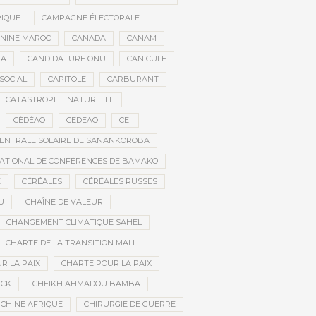
RIQUE
CAMPAGNE ÉLECTORALE
ININE MAROC
CANADA
CANAM
RA
CANDIDATURE ONU
CANICULE
SOCIAL
CAPITOLE
CARBURANT
CATASTROPHE NATURELLE
CÉDÉAO
CEDEAO
CEI
ENTRALE SOLAIRE DE SANANKOROBA
ATIONAL DE CONFÉRENCES DE BAMAKO
E
CÉRÉALES
CÉRÉALES RUSSES
U
CHAÎNE DE VALEUR
CHANGEMENT CLIMATIQUE SAHEL
CHARTE DE LA TRANSITION MALI
R LA PAIX
CHARTE POUR LA PAIX
ECK
CHEIKH AHMADOU BAMBA
CHINE AFRIQUE
CHIRURGIE DE GUERRE