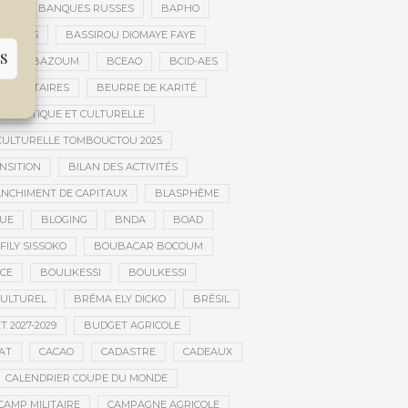
ES
BANQUES RUSSES
BAPHO
BARS
BASSIROU DIOMAYE FAYE
S
E
BAZOUM
BCEAO
BCID-AES
UMANITAIRES
BEURRE DE KARITÉ
ARTISTIQUE ET CULTURELLE
 CULTURELLE TOMBOUCTOU 2025
NSITION
BILAN DES ACTIVITÉS
NCHIMENT DE CAPITAUX
BLASPHÈME
UE
BLOGING
BNDA
BOAD
FILY SISSOKO
BOUBACAR BOCOUM
CE
BOULIKESSI
BOULKESSI
ULTUREL
BRÉMA ELY DICKO
BRÉSIL
 2027-2029
BUDGET AGRICOLE
AT
CACAO
CADASTRE
CADEAUX
CALENDRIER COUPE DU MONDE
CAMP MILITAIRE
CAMPAGNE AGRICOLE