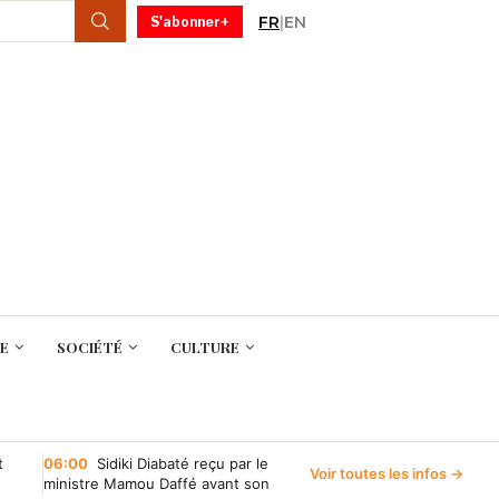
FR
|
EN
S'abonner+
E
SOCIÉTÉ
CULTURE
t
06:00
Sidiki Diabaté reçu par le
Voir toutes les infos →
ministre Mamou Daffé avant son