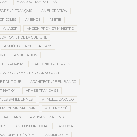
RIAM
AMADOU HAMPATÉ BÂ
SADEUR FRANÇAIS
AMÉLIORATION
GRICOLES
AMENDE
AMITIÉ
ANASER
ANCIEN PREMIER MINISTRE
UCATION ET DE LA CULTURE
ANNÉE DE LA CULTURE 2025
021
ANNULATION
TITERRORISME
ANTÓNIO GUTERRES
ROVISIONNEMENT EN CARBURANT
E POLITIQUE
ARCHITECTURE EN BANCO
T NATION
ARMÉE FRANÇAISE
ÉES SAHÉLIENNES
ARMELLE DAKOUO
EMPORAIN AFRICAIN
ART ENGAGÉ
ARTISANS
ARTISANS MALIENS
NTS
ASCENSEUR SOCIAL
ASCOMA
NATIONALE SÉNÉGAL
ASSIMI GOÏTA