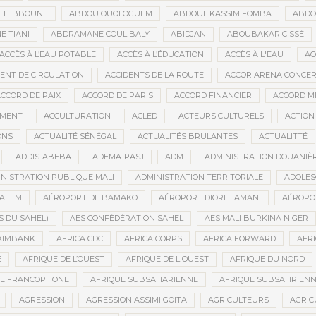
D TEBBOUNE
ABDOU OUOLOGUEM
ABDOUL KASSIM FOMBA
ABDO
 TIANI
ABDRAMANE COULIBALY
ABIDJAN
ABOUBAKAR CISSÉ
ACCÈS À L’EAU POTABLE
ACCÈS À L’ÉDUCATION
ACCÈS À L'EAU
AC
DENT DE CIRCULATION
ACCIDENTS DE LA ROUTE
ACCOR ARENA CONCERT
CCORD DE PAIX
ACCORD DE PARIS
ACCORD FINANCIER
ACCORD MI
MENT
ACCULTURATION
ACLED
ACTEURS CULTURELS
ACTION
ONS
ACTUALITÉ SÉNÉGAL
ACTUALITÉS BRULANTES
ACTUALITTÉ
ADDIS-ABEBA
ADEMA-PASJ
ADM
ADMINISTRATION DOUANIÈ
NISTRATION PUBLIQUE MALI
ADMINISTRATION TERRITORIALE
ADOLES
AEEM
AÉROPORT DE BAMAKO
AÉROPORT DIORI HAMANI
AÉROPO
S DU SAHEL)
AES CONFÉDÉRATION SAHEL
AES MALI BURKINA NIGER
XIMBANK
AFRICA CDC
AFRICA CORPS
AFRICA FORWARD
AFRI
E
AFRIQUE DE L’OUEST
AFRIQUE DE L'OUEST
AFRIQUE DU NORD
UE FRANCOPHONE
AFRIQUE SUBSAHARIENNE
AFRIQUE SUBSAHRIEN
AGRESSION
AGRESSION ASSIMI GOITA
AGRICULTEURS
AGRIC