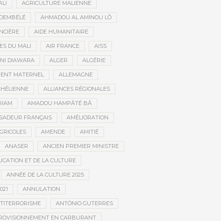
ALI
AGRICULTURE MALIENNE
 DEMBÉLÉ
AHMADOU AL AMINOU LÔ
NCIÈRE
AIDE HUMANITAIRE
ES DU MALI
AIR FRANCE
AISS
NI DIAWARA
ALGER
ALGÉRIE
MENT MATERNEL
ALLEMAGNE
AHÉLIENNE
ALLIANCES RÉGIONALES
RIAM
AMADOU HAMPÂTÉ BÂ
SADEUR FRANÇAIS
AMÉLIORATION
GRICOLES
AMENDE
AMITIÉ
ANASER
ANCIEN PREMIER MINISTRE
UCATION ET DE LA CULTURE
ANNÉE DE LA CULTURE 2025
021
ANNULATION
TITERRORISME
ANTÓNIO GUTERRES
ROVISIONNEMENT EN CARBURANT