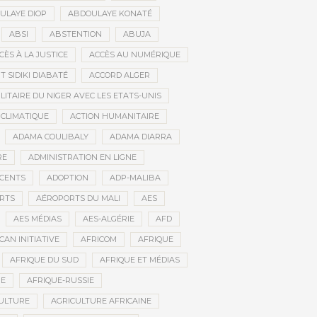
ULAYE DIOP
ABDOULAYE KONATÉ
ABSI
ABSTENTION
ABUJA
CÈS À LA JUSTICE
ACCÈS AU NUMÉRIQUE
 SIDIKI DIABATÉ
ACCORD ALGER
LITAIRE DU NIGER AVEC LES ETATS-UNIS
 CLIMATIQUE
ACTION HUMANITAIRE
ADAMA COULIBALY
ADAMA DIARRA
RE
ADMINISTRATION EN LIGNE
CENTS
ADOPTION
ADP-MALIBA
RTS
AÉROPORTS DU MALI
AES
AES MÉDIAS
AES-ALGÉRIE
AFD
CAN INITIATIVE
AFRICOM
AFRIQUE
AFRIQUE DU SUD
AFRIQUE ET MÉDIAS
NE
AFRIQUE-RUSSIE
ULTURE
AGRICULTURE AFRICAINE