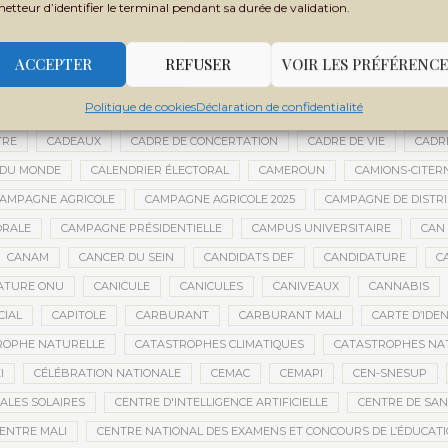
metteur d’identifier le terminal pendant sa durée de validation.
BOUBACAR BOCOUM
BOUBACAR DIANÉ
BOUBACAR DOUMBIA
B
BOULKESSI
BOURAKÉBOUGOU
BOUREM
BOURÉMA KANSAYE
ACCEPTER
REFUSER
VOIR LES PRÉFÉRENCE
LY DICKO
BRÉSIL
BRICE OLIGUI NGUEMA
BRICS
BRICS AFRIQ
Politique de cookies
Déclaration de confidentialité
GRICOLE
BUDGET DE LA PRÉSIDENCE
BUDGET NATIONAL
BUMDA
TRE
CADEAUX
CADRE DE CONCERTATION
CADRE DE VIE
CADR
 DU MONDE
CALENDRIER ÉLECTORAL
CAMEROUN
CAMIONS-CITER
AMPAGNE AGRICOLE
CAMPAGNE AGRICOLE 2025
CAMPAGNE DE DISTR
ORALE
CAMPAGNE PRÉSIDENTIELLE
CAMPUS UNIVERSITAIRE
CAN 
CANAM
CANCER DU SEIN
CANDIDATS DEF
CANDIDATURE
C
ATURE ONU
CANICULE
CANICULES
CANIVEAUX
CANNABIS
CIAL
CAPITOLE
CARBURANT
CARBURANT MALI
CARTE D’IDE
ROPHE NATURELLE
CATASTROPHES CLIMATIQUES
CATASTROPHES NA
I
CÉLÉBRATION NATIONALE
CEMAC
CEMAPI
CEN-SNESUP
ALES SOLAIRES
CENTRE D'INTELLIGENCE ARTIFICIELLE
CENTRE DE SA
ENTRE MALI
CENTRE NATIONAL DES EXAMENS ET CONCOURS DE L’ÉDUCAT