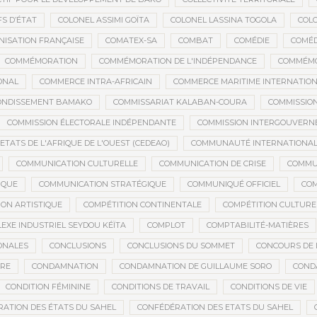
S D’ÉTAT
COLONEL ASSIMI GOÏTA
COLONEL LASSINA TOGOLA
COL
NISATION FRANÇAISE
COMATEX-SA
COMBAT
COMÉDIE
COMÉD
COMMÉMORATION
COMMÉMORATION DE L'INDÉPENDANCE
COMMÉMO
ONAL
COMMERCE INTRA-AFRICAIN
COMMERCE MARITIME INTERNATIO
RONDISSEMENT BAMAKO
COMMISSARIAT KALABAN-COURA
COMMISSIO
COMMISSION ÉLECTORALE INDÉPENDANTE
COMMISSION INTERGOUVERN
ATS DE L'AFRIQUE DE L'OUEST (CEDEAO)
COMMUNAUTÉ INTERNATIONA
COMMUNICATION CULTURELLE
COMMUNICATION DE CRISE
COMMU
IQUE
COMMUNICATION STRATÉGIQUE
COMMUNIQUÉ OFFICIEL
CO
ION ARTISTIQUE
COMPÉTITION CONTINENTALE
COMPÉTITION CULTURE
EXE INDUSTRIEL SEYDOU KÉÏTA
COMPLOT
COMPTABILITÉ-MATIÈRES
ONALES
CONCLUSIONS
CONCLUSIONS DU SOMMET
CONCOURS DE 
IRE
CONDAMNATION
CONDAMNATION DE GUILLAUME SORO
COND
CONDITION FÉMININE
CONDITIONS DE TRAVAIL
CONDITIONS DE VIE
ATION DES ÉTATS DU SAHEL
CONFÉDÉRATION DES ETATS DU SAHEL