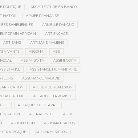
E POLITIQUE
ARCHITECTURE EN BANCO
T NATION
ARMÉE FRANÇAISE
ÉES SAHÉLIENNES
ARMELLE DAKOUO
EMPORAIN AFRICAIN
ART ENGAGÉ
ARTISANS
ARTISANS MALIENS
TS VIVANTS
ASCOMA
ASIE
ÉNÉGAL
ASSIMI GOÏTA
ASSIMI GOITA
ASSISTANCE
ASSISTANCE HUMANITAIRE
ATEURS
ASSURANCE MALADIE
CLARIFICATION
ATELIER DE RÉFLEXION
INZAOUATÈNE
ATTAQUE TERRORISTE
AHEL
ATTAQUES DU 25 AVRIL
TÉNUATION
ATTRACTIVITÉ
AUDIT
N
AUTOÉDITION
AUTOMATISATION
 STRATÉGIQUE
AUTONOMISATION