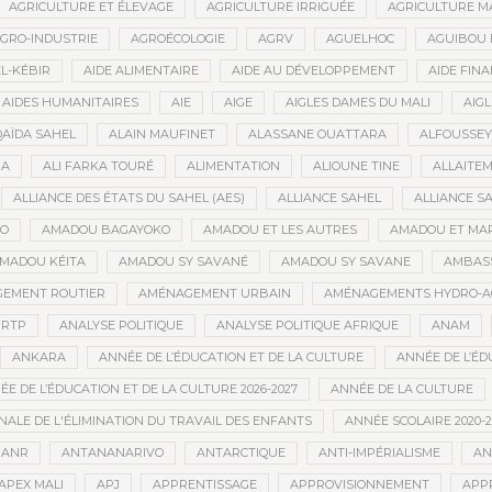
AGRICULTURE ET ÉLEVAGE
AGRICULTURE IRRIGUÉE
AGRICULTURE M
GRO-INDUSTRIE
AGROÉCOLOGIE
AGRV
AGUELHOC
AGUIBOU
EL-KÉBIR
AIDE ALIMENTAIRE
AIDE AU DÉVELOPPEMENT
AIDE FINA
AIDES HUMANITAIRES
AIE
AIGE
AIGLES DAMES DU MALI
AIGL
QAÏDA SAHEL
ALAIN MAUFINET
ALASSANE OUATTARA
ALFOUSSEY
BA
ALI FARKA TOURÉ
ALIMENTATION
ALIOUNE TINE
ALLAITE
ALLIANCE DES ÉTATS DU SAHEL (AES)
ALLIANCE SAHEL
ALLIANCE S
GO
AMADOU BAGAYOKO
AMADOU ET LES AUTRES
AMADOU ET MA
MADOU KÉITA
AMADOU SY SAVANÉ
AMADOU SY SAVANE
AMBAS
EMENT ROUTIER
AMÉNAGEMENT URBAIN
AMÉNAGEMENTS HYDRO-A
RTP
ANALYSE POLITIQUE
ANALYSE POLITIQUE AFRIQUE
ANAM
ANKARA
ANNÉE DE L’ÉDUCATION ET DE LA CULTURE
ANNÉE DE L’ÉD
E DE L’ÉDUCATION ET DE LA CULTURE 2026-2027
ANNÉE DE LA CULTURE
ALE DE L'ÉLIMINATION DU TRAVAIL DES ENFANTS
ANNÉE SCOLAIRE 2020-2
ANR
ANTANANARIVO
ANTARCTIQUE
ANTI-IMPÉRIALISME
AN
APEX MALI
APJ
APPRENTISSAGE
APPROVISIONNEMENT
APP