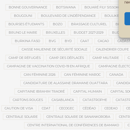
l’é
BONNE GOUVERNANCE
BOTSWANA
BOUARÉ FILY SISSOKO
BOUGOUNI
BOULEVARD DE L’INDÉPENDANCE
BOULIKESSI
BOURSES ÉTUDIANTS
BOZO
BRASSAGE CULTUREL
BRÉMA E
BRUNO LE MAIRE
BRUXELLES
BUDGET 2027-2029
BUDGET A
BURKINA FASO
BVG
BYD
CAAT
CACAO
CADAS
CAISSE MALIENNE DE SÉCURITÉ SOCIALE
CALENDRIER COUPE
CAMP DE RÉFUGIÉS
CAMP DES DÉPLACÉS
CAMP MILITAIRE
C
CAMPAGNE DE VACCINATION COVID-19 EN AFRIQUE
CAMPAGNE ÉLECT
CAN FÉMININE 2026
CAN FÉMININE MAROC
CANADA
CANDIDATURE DE ALASSANE DRAMANE OUATTARA
CANDID
CAPITAINE IBRAHIM TRAORÉ
CAPITAL HUMAIN
CAPITAL SO
CARTONS ROUGES
CASABLANCA
CATASTROPHE
CATAST
CAUTION DE VISA
CDAT
CECOGEC
CÉDÉAO
CEDEAO
CE
CENTRALE SOLAIRE
CENTRALE SOLAIRE DE SANANKOROBA
CENTR
CENTRE INTERNATIONAL DE CONFÉRENCES DE BAMAKO
C