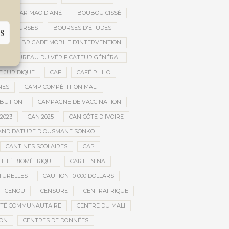
OUBACAR MAO DIANÉ
BOUBOU CISSÉ
BOURSES
BOURSES D'ÉTUDES
S
UE
BRIGADE MOBILE D’INTERVENTION
BUREAU DU VÉRIFICATEUR GÉNÉRAL
E JURIDIQUE
CAF
CAFÉ PHILO
NES
CAMP COMPÉTITION MALI
IBUTION
CAMPAGNE DE VACCINATION
2023
CAN 2025
CAN CÔTE D'IVOIRE
ANDIDATURE D'OUSMANE SONKO
CANTINES SCOLAIRES
CAP
NTITÉ BIOMÉTRIQUE
CARTE NINA
TURELLES
CAUTION 10 000 DOLLARS
CENOU
CENSURE
CENTRAFRIQUE
NTÉ COMMUNAUTAIRE
CENTRE DU MALI
ION
CENTRES DE DONNÉES