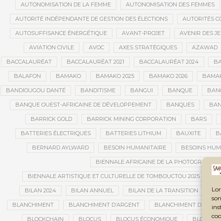
AUTONOMISATION DE LA FEMME
AUTONOMISATION DES FEMMES
AUTORITÉ INDÉPENDANTE DE GESTION DES ÉLECTIONS
AUTORITÉS C
AUTOSUFFISANCE ÉNERGÉTIQUE
AVANT-PROJET
AVENIR DES J
AVIATION CIVILE
AVOC
AXES STRATÉGIQUES
AZAWAD
BACCALAURÉAT
BACCALAURÉAT 2021
BACCALAURÉAT 2024
BA
BALAFON
BAMAKO
BAMAKO 2025
BAMAKO 2026
BAMAK
BANDIOUGOU DANTÉ
BANDITISME
BANGUI
BANQUE
BANQ
BANQUE OUEST-AFRICAINE DE DÉVELOPPEMENT
BANQUES
BAN
BARRICK GOLD
BARRICK MINING CORPORATION
BARS
BATTERIES ÉLECTRIQUES
BATTERIES LITHIUM
BAUXITE
B
BERNARD AYLWARD
BESOIN HUMANITAIRE
BESOINS HUM
BIENNALE AFRICAINE DE LA PHOTOGRAPHIE
BIENNALE ARTISTIQUE ET CULTURELLE DE TOMBOUCTOU 2025
B
Lor
BILAN 2024
BILAN ANNUEL
BILAN DE LA TRANSITION
BI
son
BLANCHIMENT
BLANCHIMENT D’ARGENT
BLANCHIMENT DE CAPI
ins
coo
BLOCKCHAIN
BLOCUS
BLOCUS ÉCONOMIQUE
BLOGING