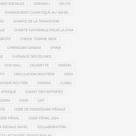
IES SOCIALES
CERVEAU
CEUTA
CHANGEMENT CLIMATIQUE AU SAHEL
IS
CHARTE DE LA TRANSITION
ALE
CHARTE NATIONALE POUR LA PAIX
ORISTE
CHEICK TIDIANE SECK
CHIENCORO DIARRA
CHINE
GE
CHÔMAGE DES JEUNES
CICR MALI
CIGARETTE
CINÉMA
ITY
CIRCULATION ROUTIÈRE
CIRDI
CIVISME ROUTIER
CIWARA
CLABA
 AFRIQUE
CLIMAT DES AFFAIRES
CNPM
CNSP
CNT
UTE
CODE DE PROCÉDURE PÉNALE
ODE PÉNAL
CODE PÉNAL 2024
 SOCIALE SAHEL
COLLABORATION
COLLECTIVITÉS TERRITORIALES