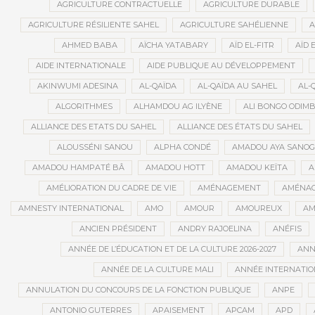
AGRICULTURE CONTRACTUELLE
AGRICULTURE DURABLE
AGRICULTURE RÉSILIENTE SAHEL
AGRICULTURE SAHÉLIENNE
A
AHMED BABA
AÏCHA YATABARY
AÏD EL-FITR
AÏD 
AIDE INTERNATIONALE
AIDE PUBLIQUE AU DÉVELOPPEMENT
AKINWUMI ADESINA
AL-QAÏDA
AL-QAÏDA AU SAHEL
AL-
ALGORITHMES
ALHAMDOU AG ILYÈNE
ALI BONGO ODIM
ALLIANCE DES ETATS DU SAHEL
ALLIANCE DES ÉTATS DU SAHEL
ALOUSSÉNI SANOU
ALPHA CONDÉ
AMADOU AYA SANO
AMADOU HAMPATÉ BÂ
AMADOU HOTT
AMADOU KEÏTA
A
AMÉLIORATION DU CADRE DE VIE
AMÉNAGEMENT
AMÉNAG
AMNESTY INTERNATIONAL
AMO
AMOUR
AMOUREUX
AM
ANCIEN PRÉSIDENT
ANDRY RAJOELINA
ANÉFIS
ANNÉE DE L’ÉDUCATION ET DE LA CULTURE 2026-2027
ANNÉ
ANNÉE DE LA CULTURE MALI
ANNÉE INTERNATION
ANNULATION DU CONCOURS DE LA FONCTION PUBLIQUE
ANPE
ANTONIO GUTERRES
APAISEMENT
APCAM
APD