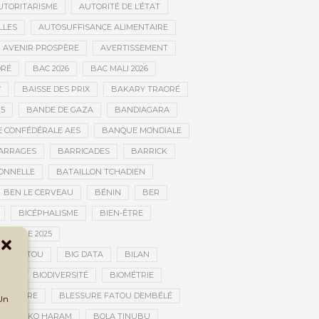
UTORITARISME
AUTORITÉ DE L’ÉTAT
LLES
AUTOSUFFISANCE ALIMENTAIRE
AVENIR PROSPÈRE
AVERTISSEMENT
RÉ
BAC 2026
BAC MALI 2026
W
BAISSE DES PRIX
BAKARY TRAORÉ
25
BANDE DE GAZA
BANDIAGARA
 CONFÉDÉRALE AES
BANQUE MONDIALE
ARRAGES
BARRICADES
BARRICK
IONNELLE
BATAILLON TCHADIEN
BEN LE CERVEAU
BÉNIN
BER
BICÉPHALISME
BIEN-ÊTRE
TURELLE 2025
OMBOUCTOU
BIG DATA
BILAN
TOU
BIODIVERSITÉ
BIOMÉTRIE
E GUERRE
BLESSURE FATOU DEMBÉLÉ
 Un
BOKO HARAM
BOLA TINUBU