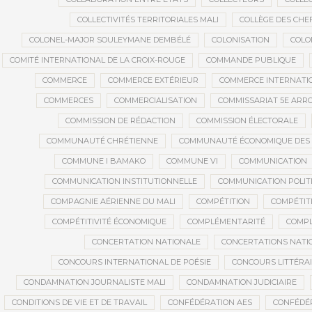
COLLECTIVITÉS TERRITORIALES MALI
COLLÈGE DES CHEF
COLONEL-MAJOR SOULEYMANE DEMBÉLÉ
COLONISATION
COLO
COMITÉ INTERNATIONAL DE LA CROIX-ROUGE
COMMANDE PUBLIQUE
COMMERCE
COMMERCE EXTÉRIEUR
COMMERCE INTERNATI
COMMERCES
COMMERCIALISATION
COMMISSARIAT 5E AR
COMMISSION DE RÉDACTION
COMMISSION ÉLECTORALE
COMMUNAUTÉ CHRÉTIENNE
COMMUNAUTÉ ÉCONOMIQUE DES ET
COMMUNE I BAMAKO
COMMUNE VI
COMMUNICATION
COMMUNICATION INSTITUTIONNELLE
COMMUNICATION POLIT
COMPAGNIE AÉRIENNE DU MALI
COMPÉTITION
COMPÉTIT
COMPÉTITIVITÉ ÉCONOMIQUE
COMPLÉMENTARITÉ
COMPL
CONCERTATION NATIONALE
CONCERTATIONS NATI
CONCOURS INTERNATIONAL DE POÉSIE
CONCOURS LITTÉRA
CONDAMNATION JOURNALISTE MALI
CONDAMNATION JUDICIAIRE
CONDITIONS DE VIE ET DE TRAVAIL
CONFÉDÉRATION AES
CONFÉDÉR