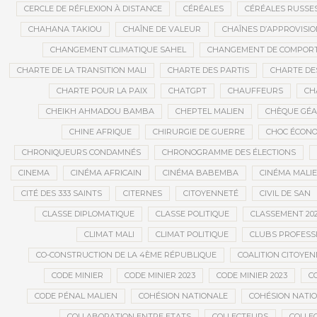
CERCLE DE RÉFLEXION À DISTANCE
CÉRÉALES
CÉRÉALES RUSSE
CHAHANA TAKIOU
CHAÎNE DE VALEUR
CHAÎNES D’APPROVISI
CHANGEMENT CLIMATIQUE SAHEL
CHANGEMENT DE COMPOR
CHARTE DE LA TRANSITION MALI
CHARTE DES PARTIS
CHARTE DES
CHARTE POUR LA PAIX
CHATGPT
CHAUFFEURS
CH
CHEIKH AHMADOU BAMBA
CHEPTEL MALIEN
CHÈQUE GÉ
CHINE AFRIQUE
CHIRURGIE DE GUERRE
CHOC ÉCON
CHRONIQUEURS CONDAMNÉS
CHRONOGRAMME DES ÉLECTIONS
CINEMA
CINÉMA AFRICAIN
CINÉMA BABEMBA
CINÉMA MALI
CITÉ DES 333 SAINTS
CITERNES
CITOYENNETÉ
CIVIL DE SAN
CLASSE DIPLOMATIQUE
CLASSE POLITIQUE
CLASSEMENT 202
CLIMAT MALI
CLIMAT POLITIQUE
CLUBS PROFESS
CO-CONSTRUCTION DE LA 4ÈME RÉPUBLIQUE
COALITION CITOYEN
CODE MINIER
CODE MINIER 2023
CODE MINIER 2023
CO
CODE PÉNAL MALIEN
COHÉSION NATIONALE
COHÉSION NATIO
COLLABORATION ENTRE ETATS
COLLECTEURS
COLLE