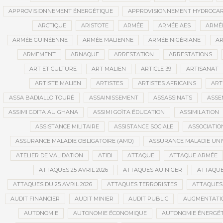
APPROVISIONNEMENT ÉNERGÉTIQUE
APPROVISIONNEMENT HYDROCAR
ARCTIQUE
ARISTOTE
ARMÉE
ARMÉE AES
ARMÉE
ARMÉE GUINÉENNE
ARMÉE MALIENNE
ARMÉE NIGÉRIANE
AR
ARMEMENT
ARNAQUE
ARRESTATION
ARRESTATIONS
ART ET CULTURE
ART MALIEN
ARTICLE 39
ARTISANAT
ARTISTE MALIEN
ARTISTES
ARTISTES AFRICAINS
ART
ASSA BADIALLO TOURÉ
ASSAINISSEMENT
ASSASSINATS
ASSE
ASSIMI GOITA AU GHANA
ASSIMI GOÏTA ÉDUCATION
ASSIMILATION
ASSISTANCE MILITAIRE
ASSISTANCE SOCIALE
ASSOCIATIO
ASSURANCE MALADIE OBLIGATOIRE (AMO)
ASSURANCE MALADIE UNI
ATELIER DE VALIDATION
ATIDI
ATTAQUE
ATTAQUE ARMÉE
ATTAQUES 25 AVRIL 2026
ATTAQUES AU NIGER
ATTAQUE
ATTAQUES DU 25 AVRIL 2026
ATTAQUES TERRORISTES
ATTAQUES 
AUDIT FINANCIER
AUDIT MINIER
AUDIT PUBLIC
AUGMENTATI
AUTONOMIE
AUTONOMIE ÉCONOMIQUE
AUTONOMIE ÉNERGÉT