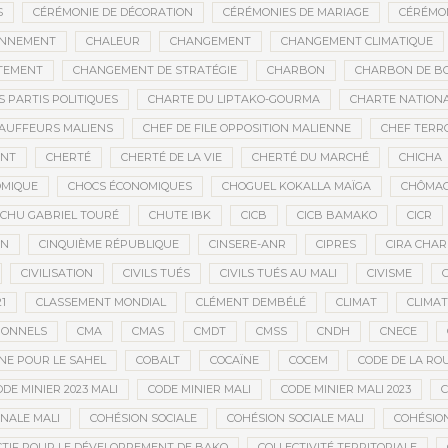
S
CÉRÉMONIE DE DÉCORATION
CÉRÉMONIES DE MARIAGE
CÉRÉMON
ONNEMENT
CHALEUR
CHANGEMENT
CHANGEMENT CLIMATIQUE
TEMENT
CHANGEMENT DE STRATÉGIE
CHARBON
CHARBON DE BO
 PARTIS POLITIQUES
CHARTE DU LIPTAKO-GOURMA
CHARTE NATION
AUFFEURS MALIENS
CHEF DE FILE OPPOSITION MALIENNE
CHEF TERR
ANT
CHERTÉ
CHERTÉ DE LA VIE
CHERTÉ DU MARCHÉ
CHICHA
OMIQUE
CHOCS ÉCONOMIQUES
CHOGUEL KOKALLA MAÏGA
CHÔMA
CHU GABRIEL TOURÉ
CHUTE IBK
CICB
CICB BAMAKO
CICR
EN
CINQUIÈME RÉPUBLIQUE
CINSERE-ANR
CIPRES
CIRA CHAR
CIVILISATION
CIVILS TUÉS
CIVILS TUÉS AU MALI
CIVISME
1
CLASSEMENT MONDIAL
CLÉMENT DEMBÉLÉ
CLIMAT
CLIMAT
IONNELS
CMA
CMAS
CMDT
CMSS
CNDH
CNECE
NE POUR LE SAHEL
COBALT
COCAÏNE
COCEM
CODE DE LA RO
DE MINIER 2023 MALI
CODE MINIER MALI
CODE MINIER MALI 2023
C
NALE MALI
COHÉSION SOCIALE
COHÉSION SOCIALE MALI
COHÉSION
CTIF POUR LE DÉVELOPPEMENT DE BAKO
COLLECTIVITÉ TERRITORIALE