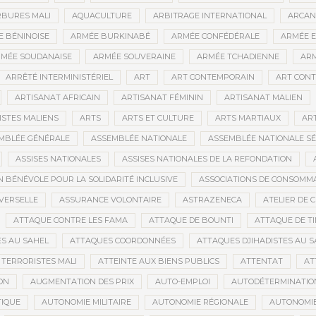
BURES MALI
AQUACULTURE
ARBITRAGE INTERNATIONAL
ARCAN
 BÉNINOISE
ARMÉE BURKINABÉ
ARMÉE CONFÉDÉRALE
ARMÉE E
MÉE SOUDANAISE
ARMÉE SOUVERAINE
ARMÉE TCHADIENNE
ARM
ARRÊTÉ INTERMINISTÉRIEL
ART
ART CONTEMPORAIN
ART CONT
ARTISANAT AFRICAIN
ARTISANAT FÉMININ
ARTISANAT MALIEN
ISTES MALIENS
ARTS
ARTS ET CULTURE
ARTS MARTIAUX
AR
MBLÉE GÉNÉRALE
ASSEMBLÉE NATIONALE
ASSEMBLÉE NATIONALE S
ASSISES NATIONALES
ASSISES NATIONALES DE LA REFONDATION
N BÉNÉVOLE POUR LA SOLIDARITÉ INCLUSIVE
ASSOCIATIONS DE CONSOMM
VERSELLE
ASSURANCE VOLONTAIRE
ASTRAZENECA
ATELIER DE 
ATTAQUE CONTRE LES FAMA
ATTAQUE DE BOUNTI
ATTAQUE DE T
S AU SAHEL
ATTAQUES COORDONNÉES
ATTAQUES DJIHADISTES AU S
TERRORISTES MALI
ATTEINTE AUX BIENS PUBLICS
ATTENTAT
AT
ON
AUGMENTATION DES PRIX
AUTO-EMPLOI
AUTODÉTERMINATIO
IQUE
AUTONOMIE MILITAIRE
AUTONOMIE RÉGIONALE
AUTONOMIE