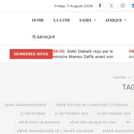
Friday, 7 August 2026
HOME
À LA UNE
SAHEL
AFRIQUE
KIOSQUE
06:00
Sidiki Diabaté reçu par le
06
DERNIÈRES INFOS
ministre Mamou Daffé avant son
cr
retour à l’Accor Arena de Paris
Home
TAG
12ÈME ARRONDISSEMENT
13ÈME ÉDITION DE LA RENTRÉE LITTÉRAIRE
22 SEPTEMBRE
22 SEPTEMBRE 2023
22 SEPTEMBRE 2025
4ÈME PONT DE BAMAKO
4ÈME RÉPUBLIQUE DU MALI
5°C
63ÈME ANNIVERSAIRE DE L'ARMÉE MALIENNE
64ÈME ANNIVERSA