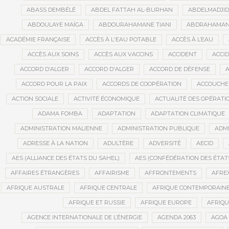
ABASS DEMBÉLÉ
ABDEL FATTAH AL-BURHAN
ABDELMADJI
ABDOULAYE MAÏGA
ABDOURAHAMANE TIANI
ABDRAHAMANE
ACADÉMIE FRANÇAISE
ACCÈS À L'EAU POTABLE
ACCÈS À L’EAU
ACCÈS AUX SOINS
ACCÈS AUX VACCINS
ACCIDENT
ACCI
ACCORD D’ALGER
ACCORD D'ALGER
ACCORD DE DÉFENSE
A
ACCORD POUR LA PAIX
ACCORDS DE COOPÉRATION
ACCOUCHE
ACTION SOCIALE
ACTIVITÉ ÉCONOMIQUE
ACTUALITÉ DES OPÉRATI
ADAMA FOMBA
ADAPTATION
ADAPTATION CLIMATIQUE
ADMINISTRATION MALIENNE
ADMINISTRATION PUBLIQUE
ADMI
ADRESSE À LA NATION
ADULTÈRE
ADVERSITÉ
AECID
AES (ALLIANCE DES ÉTATS DU SAHEL)
AES (CONFÉDÉRATION DES ÉTAT
AFFAIRES ÉTRANGÈRES
AFFAIRISME
AFFRONTEMENTS
AFRE
AFRIQUE AUSTRALE
AFRIQUE CENTRALE
AFRIQUE CONTEMPORAIN
AFRIQUE ET RUSSIE
AFRIQUE EUROPE
AFRIQ
AGENCE INTERNATIONALE DE L’ÉNERGIE
AGENDA 2063
AGOA