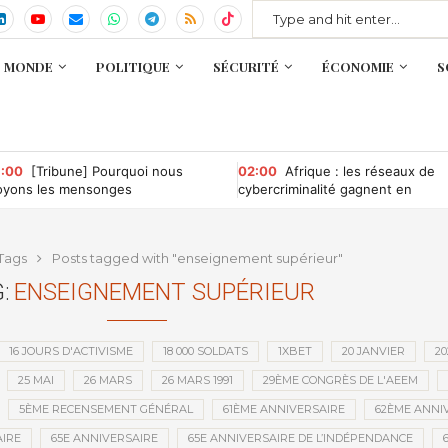
MONDE
POLITIQUE
SÉCURITÉ
ÉCONOMIE
S
:00
[Tribune] Pourquoi nous
02:00
Afrique : les réseaux de
oyons les mensonges
cybercriminalité gagnent en
puissance, selon INTERPOL
Tags
Posts tagged with "enseignement supérieur"
:
ENSEIGNEMENT SUPÉRIEUR
16 JOURS D'ACTIVISME
18 000 SOLDATS
1XBET
20 JANVIER
20
25 MAI
26 MARS
26 MARS 1991
29ÈME CONGRÈS DE L'AEEM
5ÈME RECENSEMENT GÉNÉRAL
61ÈME ANNIVERSAIRE
62ÈME ANNI
IRE
65E ANNIVERSAIRE
65E ANNIVERSAIRE DE L’INDÉPENDANCE