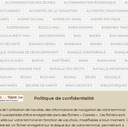
AUTONOMISATION DES JEUNES
AUTONOMISATION ÉCONOMIQUE
A
OUTUMIÈRES
AUTORITÉS DE LA TRANSITION
AUTORITÉS TRADITIONNE
EUNES
AVENIR DU MALI
AVENIR DU SAHEL
AVENIR POLITIQUE
AZERBAÏDJAN
B2GOLD MALI
BABA DAKONO
BABEMBA TRAO
CCALAURÉAT MALI
BACODJICORONI
BAD
BADEA
BAH NDA
O SÉCURITÉ
BAMAKO-SÉNOU
BAMBARA
BAMEX
BAMEX 20
UE AFRICAINE DE DÉVELOPPEMENT
BANQUE CONFÉDÉRALE
BANQUE
QUES RUSSES
BAPHO
BAPTÊMES
BARIL
BARKHANE
B
BASSIROU DIOMAYE FAYE
BATAILLE DES RÉCITS
BATAILLE INFORMAT
AZOUM
BCEAO
BCID-AES
BEIJING
BELÉM
BELGIQUE
ANITAIRES
BEURRE DE KARITÉ
BIAIS COGNITIFS
BIBLIOTHÈQUES
BIENNALE ARTISTIQUE ET CULTURELLE
BIENNALE ARTISTIQUE ET CUL
Politique de confidentialité
IENNALE ARTISTIQUE ET CULTURELLE TOMBOUCTOU 2025
BIENNALE DE T
s de l’utilisation de nos sites, des informations de navigation de votre terminal
LAN DES ACTIVITÉS
BILAN ET PERSPECTIVES
BILAN HUMAIN
BIN
t susceptibles d’être enregistrées dans des fichiers « Cookies ». Ces fichiers sont
TAUX
BLASPHÈME
BLÉ
BLÉ RUSSE
BLESSÉS
BLESSÉS D
tallés sur votre terminal en fonction de vos choix, modifiables à tout moment.
kie est un fichier enregistré sur le disque dur de votre terminal, permettant à
BNDA
BOAD
BOBO-DIOULASSO
BOGOLAN
BOKAR BIRO