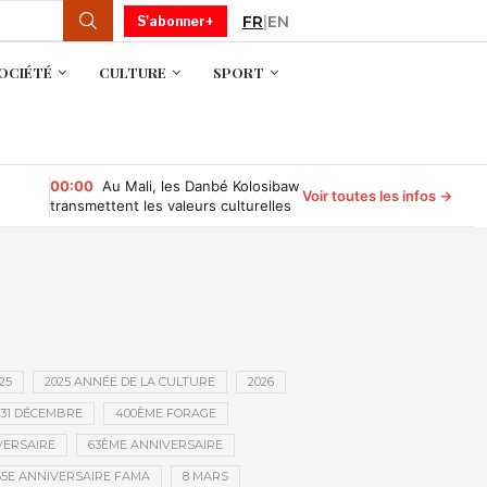
FR
|
EN
S'abonner+
OCIÉTÉ
CULTURE
SPORT
00:00
Au Mali, les Danbé Kolosibaw
Voir toutes les infos →
transmettent les valeurs culturelles
aux jeunes du tournoi « Camp
Compétition »
25
2025 ANNÉE DE LA CULTURE
2026
31 DÉCEMBRE
400ÈME FORAGE
VERSAIRE
63ÈME ANNIVERSAIRE
65E ANNIVERSAIRE FAMA
8 MARS