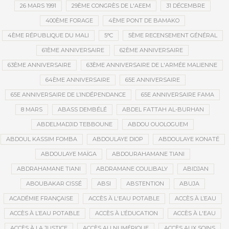
26 MARS 1991
29ÈME CONGRÈS DE L'AEEM
31 DÉCEMBRE
400ÈME FORAGE
4ÈME PONT DE BAMAKO
4ÈME RÉPUBLIQUE DU MALI
5°C
5ÈME RECENSEMENT GÉNÉRAL
61ÈME ANNIVERSAIRE
62ÈME ANNIVERSAIRE
63ÈME ANNIVERSAIRE
63ÈME ANNIVERSAIRE DE L'ARMÉE MALIENNE
64ÈME ANNIVERSAIRE
65E ANNIVERSAIRE
65E ANNIVERSAIRE DE L’INDÉPENDANCE
65E ANNIVERSAIRE FAMA
8 MARS
ABASS DEMBÉLÉ
ABDEL FATTAH AL-BURHAN
ABDELMADJID TEBBOUNE
ABDOU OUOLOGUEM
ABDOUL KASSIM FOMBA
ABDOULAYE DIOP
ABDOULAYE KONATÉ
ABDOULAYE MAÏGA
ABDOURAHAMANE TIANI
ABDRAHAMANE TIANI
ABDRAMANE COULIBALY
ABIDJAN
ABOUBAKAR CISSÉ
ABSI
ABSTENTION
ABUJA
ACADÉMIE FRANÇAISE
ACCÈS À L'EAU POTABLE
ACCÈS À L’EAU
ACCÈS À L’EAU POTABLE
ACCÈS À L’ÉDUCATION
ACCÈS À L'EAU
ACCÈS À LA JUSTICE
ACCÈS AU NUMÉRIQUE
ACCÈS AUX SOINS