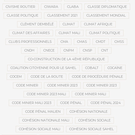
CIVISME ROUTIER
CIWARA
CLABA
CLASSE DIPLOMATIQUE
CLASSE POLITIQUE
CLASSEMENT 2021
CLASSEMENT MONDIAL
CLÉMENT DEMBÉLÉ
CLIMAT
CLIMAT AFRIQUE
CLIMAT DES AFFAIRES
CLIMAT MALI
CLIMAT POLITIQUE
CLUBS PROFESSIONNELS
CMA
CMAS
CMDT
CMSS
CNDH
CNECE
CNPM
CNSP
CNT
CO-CONSTRUCTION DE LA 4ÈME RÉPUBLIQUE
COALITION CITOYENNE POUR LE SAHEL
COBALT
COCAÏNE
COCEM
CODE DE LA ROUTE
CODE DE PROCÉDURE PÉNALE
CODE MINIER
CODE MINIER 2023
CODE MINIER 2023
CODE MINIER 2023 MALI
CODE MINIER MALI
CODE MINIER MALI 2023
CODE PÉNAL
CODE PÉNAL 2024
CODE PÉNAL MALIEN
COHÉSION NATIONALE
COHÉSION NATIONALE MALI
COHÉSION SOCIALE
COHÉSION SOCIALE MALI
COHÉSION SOCIALE SAHEL