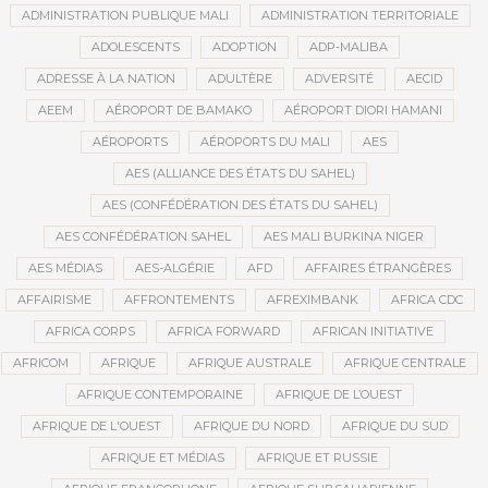
ADMINISTRATION PUBLIQUE MALI
ADMINISTRATION TERRITORIALE
ADOLESCENTS
ADOPTION
ADP-MALIBA
ADRESSE À LA NATION
ADULTÈRE
ADVERSITÉ
AECID
AEEM
AÉROPORT DE BAMAKO
AÉROPORT DIORI HAMANI
AÉROPORTS
AÉROPORTS DU MALI
AES
AES (ALLIANCE DES ÉTATS DU SAHEL)
AES (CONFÉDÉRATION DES ÉTATS DU SAHEL)
AES CONFÉDÉRATION SAHEL
AES MALI BURKINA NIGER
AES MÉDIAS
AES-ALGÉRIE
AFD
AFFAIRES ÉTRANGÈRES
AFFAIRISME
AFFRONTEMENTS
AFREXIMBANK
AFRICA CDC
AFRICA CORPS
AFRICA FORWARD
AFRICAN INITIATIVE
AFRICOM
AFRIQUE
AFRIQUE AUSTRALE
AFRIQUE CENTRALE
AFRIQUE CONTEMPORAINE
AFRIQUE DE L’OUEST
AFRIQUE DE L'OUEST
AFRIQUE DU NORD
AFRIQUE DU SUD
AFRIQUE ET MÉDIAS
AFRIQUE ET RUSSIE