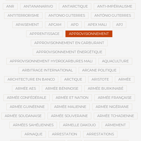
ANR
ANTANANARIVO
ANTARCTIQUE
ANTI-IMPÉRIALISME
ANTITERRORISME
ANTONIO GUTERRES
ANTÓNIO GUTERRES
APAISEMENT
APCAM
APD
APEX MALI
APJ
APPRENTISSAGE
APPROVISIONNEMENT
APPROVISIONNEMENT EN CARBURANT
APPROVISIONNEMENT ÉNERGÉTIQUE
APPROVISIONNEMENT HYDROCARBURES MALI
AQUACULTURE
ARBITRAGE INTERNATIONAL
ARCANE POLITIQUE
ARCHITECTURE EN BANCO
ARCTIQUE
ARISTOTE
ARMÉE
ARMÉE AES
ARMÉE BÉNINOISE
ARMÉE BURKINABÉ
ARMÉE CONFÉDÉRALE
ARMÉE ET NATION
ARMÉE FRANÇAISE
ARMÉE GUINÉENNE
ARMÉE MALIENNE
ARMÉE NIGÉRIANE
ARMÉE SOUDANAISE
ARMÉE SOUVERAINE
ARMÉE TCHADIENNE
ARMÉES SAHÉLIENNES
ARMELLE DAKOUO
ARMEMENT
ARNAQUE
ARRESTATION
ARRESTATIONS