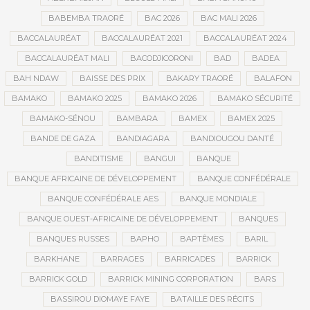
BABEMBA TRAORÉ
BAC 2026
BAC MALI 2026
BACCALAURÉAT
BACCALAURÉAT 2021
BACCALAURÉAT 2024
BACCALAURÉAT MALI
BACODJICORONI
BAD
BADEA
BAH NDAW
BAISSE DES PRIX
BAKARY TRAORÉ
BALAFON
BAMAKO
BAMAKO 2025
BAMAKO 2026
BAMAKO SÉCURITÉ
BAMAKO-SÉNOU
BAMBARA
BAMEX
BAMEX 2025
BANDE DE GAZA
BANDIAGARA
BANDIOUGOU DANTÉ
BANDITISME
BANGUI
BANQUE
BANQUE AFRICAINE DE DÉVELOPPEMENT
BANQUE CONFÉDÉRALE
BANQUE CONFÉDÉRALE AES
BANQUE MONDIALE
BANQUE OUEST-AFRICAINE DE DÉVELOPPEMENT
BANQUES
BANQUES RUSSES
BAPHO
BAPTÊMES
BARIL
BARKHANE
BARRAGES
BARRICADES
BARRICK
BARRICK GOLD
BARRICK MINING CORPORATION
BARS
BASSIROU DIOMAYE FAYE
BATAILLE DES RÉCITS