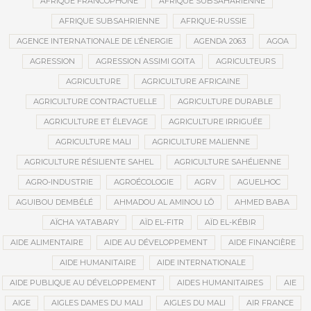
AFRIQUE FRANCOPHONE
AFRIQUE SUBSAHARIENNE
AFRIQUE SUBSAHRIENNE
AFRIQUE-RUSSIE
AGENCE INTERNATIONALE DE L’ÉNERGIE
AGENDA 2063
AGOA
AGRESSION
AGRESSION ASSIMI GOITA
AGRICULTEURS
AGRICULTURE
AGRICULTURE AFRICAINE
AGRICULTURE CONTRACTUELLE
AGRICULTURE DURABLE
AGRICULTURE ET ÉLEVAGE
AGRICULTURE IRRIGUÉE
AGRICULTURE MALI
AGRICULTURE MALIENNE
AGRICULTURE RÉSILIENTE SAHEL
AGRICULTURE SAHÉLIENNE
AGRO-INDUSTRIE
AGROÉCOLOGIE
AGRV
AGUELHOC
AGUIBOU DEMBÉLÉ
AHMADOU AL AMINOU LÔ
AHMED BABA
AÏCHA YATABARY
AÏD EL-FITR
AÏD EL-KÉBIR
AIDE ALIMENTAIRE
AIDE AU DÉVELOPPEMENT
AIDE FINANCIÈRE
AIDE HUMANITAIRE
AIDE INTERNATIONALE
AIDE PUBLIQUE AU DÉVELOPPEMENT
AIDES HUMANITAIRES
AIE
AIGE
AIGLES DAMES DU MALI
AIGLES DU MALI
AIR FRANCE