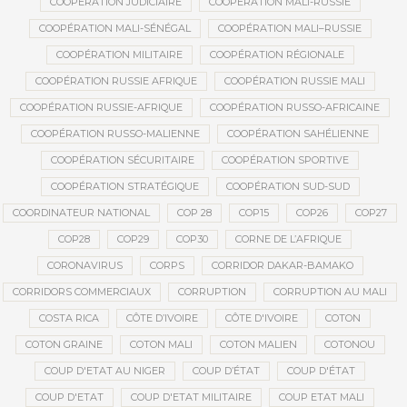
COOPÉRATION JUDICIAIRE
COOPÉRATION MALI-RUSSIE
COOPÉRATION MALI-SÉNÉGAL
COOPÉRATION MALI–RUSSIE
COOPÉRATION MILITAIRE
COOPÉRATION RÉGIONALE
COOPÉRATION RUSSIE AFRIQUE
COOPÉRATION RUSSIE MALI
COOPÉRATION RUSSIE-AFRIQUE
COOPÉRATION RUSSO-AFRICAINE
COOPÉRATION RUSSO-MALIENNE
COOPÉRATION SAHÉLIENNE
COOPÉRATION SÉCURITAIRE
COOPÉRATION SPORTIVE
COOPÉRATION STRATÉGIQUE
COOPÉRATION SUD-SUD
COORDINATEUR NATIONAL
COP 28
COP15
COP26
COP27
COP28
COP29
COP30
CORNE DE L’AFRIQUE
CORONAVIRUS
CORPS
CORRIDOR DAKAR-BAMAKO
CORRIDORS COMMERCIAUX
CORRUPTION
CORRUPTION AU MALI
COSTA RICA
CÔTE D’IVOIRE
CÔTE D'IVOIRE
COTON
COTON GRAINE
COTON MALI
COTON MALIEN
COTONOU
COUP D'ETAT AU NIGER
COUP D’ÉTAT
COUP D'ÉTAT
COUP D'ETAT
COUP D'ETAT MILITAIRE
COUP ETAT MALI