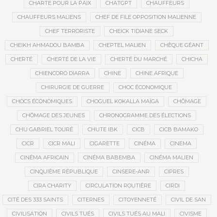
CHARTE POUR LA PAIX
CHATGPT
CHAUFFEURS
CHAUFFEURS MALIENS
CHEF DE FILE OPPOSITION MALIENNE
CHEF TERRORISTE
CHEICK TIDIANE SECK
CHEIKH AHMADOU BAMBA
CHEPTEL MALIEN
CHÈQUE GÉANT
CHERTÉ
CHERTÉ DE LA VIE
CHERTÉ DU MARCHÉ
CHICHA
CHIENCORO DIARRA
CHINE
CHINE AFRIQUE
CHIRURGIE DE GUERRE
CHOC ÉCONOMIQUE
CHOCS ÉCONOMIQUES
CHOGUEL KOKALLA MAÏGA
CHÔMAGE
CHÔMAGE DES JEUNES
CHRONOGRAMME DES ÉLECTIONS
CHU GABRIEL TOURÉ
CHUTE IBK
CICB
CICB BAMAKO
CICR
CICR MALI
CIGARETTE
CINÉMA
CINEMA
CINÉMA AFRICAIN
CINÉMA BABEMBA
CINÉMA MALIEN
CINQUIÈME RÉPUBLIQUE
CINSERE-ANR
CIPRES
CIRA CHARITY
CIRCULATION ROUTIÈRE
CIRDI
CITÉ DES 333 SAINTS
CITERNES
CITOYENNETÉ
CIVIL DE SAN
CIVILISATION
CIVILS TUÉS
CIVILS TUÉS AU MALI
CIVISME