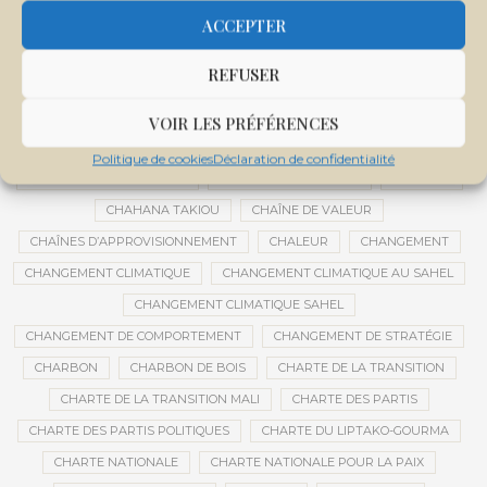
CENTRE INTERNATIONAL DE CONFÉRENCES DE BAMAKO
ACCEPTER
CENTRE MALI
REFUSER
CENTRE NATIONAL DES EXAMENS ET CONCOURS DE L’ÉDUCATION
CENTRES DE DONNÉES
CERCLE DE RÉFLEXION À DISTANCE
VOIR LES PRÉFÉRENCES
CÉRÉALES
CÉRÉALES RUSSES
CÉRÉMONIE DE DÉCORATION
Politique de cookies
Déclaration de confidentialité
CÉRÉMONIES DE MARIAGE
CÉRÉMONIES SOCIALES
CERVEAU
CHAHANA TAKIOU
CHAÎNE DE VALEUR
CHAÎNES D’APPROVISIONNEMENT
CHALEUR
CHANGEMENT
CHANGEMENT CLIMATIQUE
CHANGEMENT CLIMATIQUE AU SAHEL
CHANGEMENT CLIMATIQUE SAHEL
CHANGEMENT DE COMPORTEMENT
CHANGEMENT DE STRATÉGIE
CHARBON
CHARBON DE BOIS
CHARTE DE LA TRANSITION
CHARTE DE LA TRANSITION MALI
CHARTE DES PARTIS
CHARTE DES PARTIS POLITIQUES
CHARTE DU LIPTAKO-GOURMA
CHARTE NATIONALE
CHARTE NATIONALE POUR LA PAIX