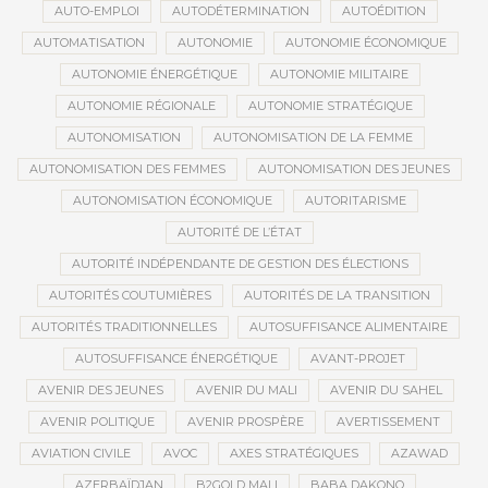
AUTO-EMPLOI
AUTODÉTERMINATION
AUTOÉDITION
AUTOMATISATION
AUTONOMIE
AUTONOMIE ÉCONOMIQUE
AUTONOMIE ÉNERGÉTIQUE
AUTONOMIE MILITAIRE
AUTONOMIE RÉGIONALE
AUTONOMIE STRATÉGIQUE
AUTONOMISATION
AUTONOMISATION DE LA FEMME
AUTONOMISATION DES FEMMES
AUTONOMISATION DES JEUNES
AUTONOMISATION ÉCONOMIQUE
AUTORITARISME
AUTORITÉ DE L’ÉTAT
AUTORITÉ INDÉPENDANTE DE GESTION DES ÉLECTIONS
AUTORITÉS COUTUMIÈRES
AUTORITÉS DE LA TRANSITION
AUTORITÉS TRADITIONNELLES
AUTOSUFFISANCE ALIMENTAIRE
AUTOSUFFISANCE ÉNERGÉTIQUE
AVANT-PROJET
AVENIR DES JEUNES
AVENIR DU MALI
AVENIR DU SAHEL
AVENIR POLITIQUE
AVENIR PROSPÈRE
AVERTISSEMENT
AVIATION CIVILE
AVOC
AXES STRATÉGIQUES
AZAWAD
AZERBAÏDJAN
B2GOLD MALI
BABA DAKONO