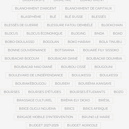
BIODIVERSITÉ
BIOMÉTRIE
BLANCHIMENT
BLANCHIMENT D’ARGENT
BLANCHIMENT DE CAPITAUX
BLASPHÈME
BLÉ
BLÉ RUSSE
BLESSÉS
BLESSÉS DE GUERRE
BLESSURE FATOU DEMBÉLÉ
BLOCKCHAIN
BLOCUS
BLOCUS ÉCONOMIQUE
BLOGING
BNDA
BOAD
BOBO-DIOULASSO
BOGOLAN
BOKO HARAM
BOLA TINUBU
BONNE GOUVERNANCE
BOTSWANA
BOUARÉ FILY SISSOKO
BOUBACAR BOCOUM
BOUBACAR DIANÉ
BOUBACAR DOUMBIA
BOUBACAR MAO DIANÉ
BOUBOU CISSÉ
BOUGOUNI
BOULEVARD DE L’INDÉPENDANCE
BOULIKESSI
BOULKESSI
BOURAKÉBOUGOU
BOUREM
BOURÉMA KANSAYE
BOURSES
BOURSES D'ÉTUDES
BOURSES ÉTUDIANTS
BOZO
BRASSAGE CULTUREL
BRÉMA ELY DICKO
BRÉSIL
BRICE OLIGUI NGUEMA
BRICS
BRICS AFRIQUE
BRIGADE MOBILE D’INTERVENTION
BRUNO LE MAIRE
BUDGET 2027-2029
BUDGET AGRICOLE