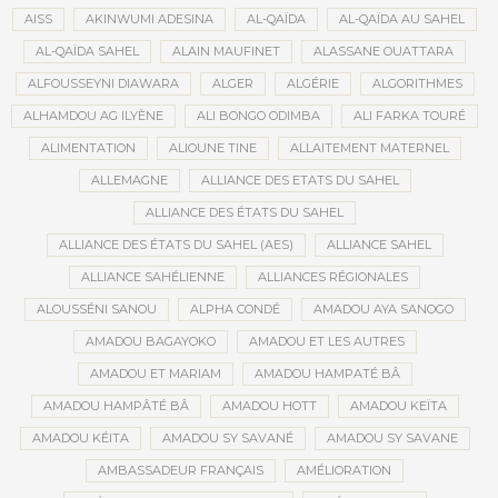
AISS
AKINWUMI ADESINA
AL-QAÏDA
AL-QAÏDA AU SAHEL
AL-QAÏDA SAHEL
ALAIN MAUFINET
ALASSANE OUATTARA
ALFOUSSEYNI DIAWARA
ALGER
ALGÉRIE
ALGORITHMES
ALHAMDOU AG ILYÈNE
ALI BONGO ODIMBA
ALI FARKA TOURÉ
ALIMENTATION
ALIOUNE TINE
ALLAITEMENT MATERNEL
ALLEMAGNE
ALLIANCE DES ETATS DU SAHEL
ALLIANCE DES ÉTATS DU SAHEL
ALLIANCE DES ÉTATS DU SAHEL (AES)
ALLIANCE SAHEL
ALLIANCE SAHÉLIENNE
ALLIANCES RÉGIONALES
ALOUSSÉNI SANOU
ALPHA CONDÉ
AMADOU AYA SANOGO
AMADOU BAGAYOKO
AMADOU ET LES AUTRES
AMADOU ET MARIAM
AMADOU HAMPATÉ BÂ
AMADOU HAMPÂTÉ BÂ
AMADOU HOTT
AMADOU KEÏTA
AMADOU KÉITA
AMADOU SY SAVANÉ
AMADOU SY SAVANE
AMBASSADEUR FRANÇAIS
AMÉLIORATION