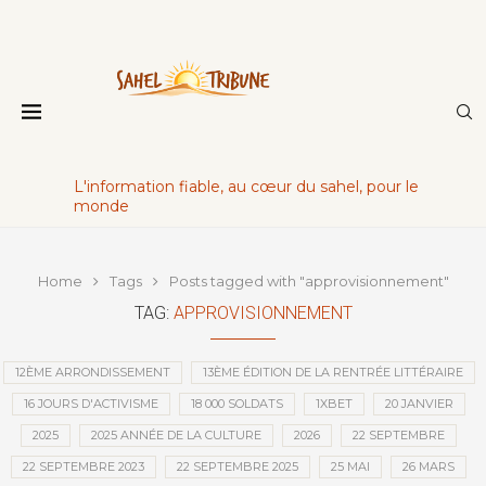
L'information fiable, au cœur du sahel, pour le
monde
Home
Tags
Posts tagged with "approvisionnement"
TAG:
APPROVISIONNEMENT
12ÈME ARRONDISSEMENT
13ÈME ÉDITION DE LA RENTRÉE LITTÉRAIRE
16 JOURS D'ACTIVISME
18 000 SOLDATS
1XBET
20 JANVIER
2025
2025 ANNÉE DE LA CULTURE
2026
22 SEPTEMBRE
22 SEPTEMBRE 2023
22 SEPTEMBRE 2025
25 MAI
26 MARS