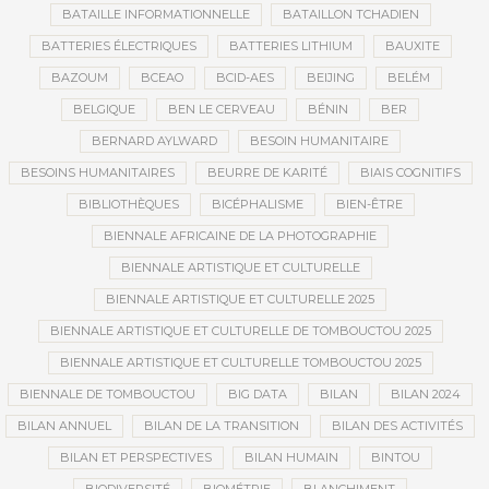
BATAILLE INFORMATIONNELLE
BATAILLON TCHADIEN
BATTERIES ÉLECTRIQUES
BATTERIES LITHIUM
BAUXITE
BAZOUM
BCEAO
BCID-AES
BEIJING
BELÉM
BELGIQUE
BEN LE CERVEAU
BÉNIN
BER
BERNARD AYLWARD
BESOIN HUMANITAIRE
BESOINS HUMANITAIRES
BEURRE DE KARITÉ
BIAIS COGNITIFS
BIBLIOTHÈQUES
BICÉPHALISME
BIEN-ÊTRE
BIENNALE AFRICAINE DE LA PHOTOGRAPHIE
BIENNALE ARTISTIQUE ET CULTURELLE
BIENNALE ARTISTIQUE ET CULTURELLE 2025
BIENNALE ARTISTIQUE ET CULTURELLE DE TOMBOUCTOU 2025
BIENNALE ARTISTIQUE ET CULTURELLE TOMBOUCTOU 2025
BIENNALE DE TOMBOUCTOU
BIG DATA
BILAN
BILAN 2024
BILAN ANNUEL
BILAN DE LA TRANSITION
BILAN DES ACTIVITÉS
BILAN ET PERSPECTIVES
BILAN HUMAIN
BINTOU