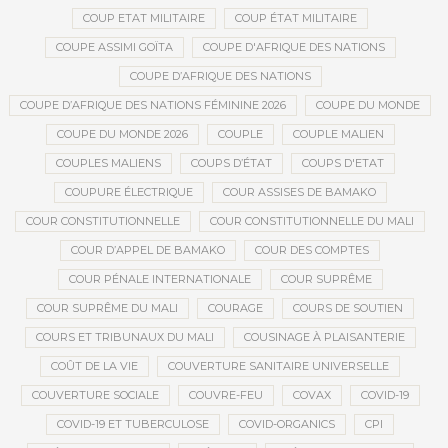
COUP ETAT MILITAIRE
COUP ÉTAT MILITAIRE
COUPE ASSIMI GOÏTA
COUPE D'AFRIQUE DES NATIONS
COUPE D’AFRIQUE DES NATIONS
COUPE D’AFRIQUE DES NATIONS FÉMININE 2026
COUPE DU MONDE
COUPE DU MONDE 2026
COUPLE
COUPLE MALIEN
COUPLES MALIENS
COUPS D’ÉTAT
COUPS D'ETAT
COUPURE ÉLECTRIQUE
COUR ASSISES DE BAMAKO
COUR CONSTITUTIONNELLE
COUR CONSTITUTIONNELLE DU MALI
COUR D’APPEL DE BAMAKO
COUR DES COMPTES
COUR PÉNALE INTERNATIONALE
COUR SUPRÊME
COUR SUPRÊME DU MALI
COURAGE
COURS DE SOUTIEN
COURS ET TRIBUNAUX DU MALI
COUSINAGE À PLAISANTERIE
COÛT DE LA VIE
COUVERTURE SANITAIRE UNIVERSELLE
COUVERTURE SOCIALE
COUVRE-FEU
COVAX
COVID-19
COVID-19 ET TUBERCULOSE
COVID-ORGANICS
CPI