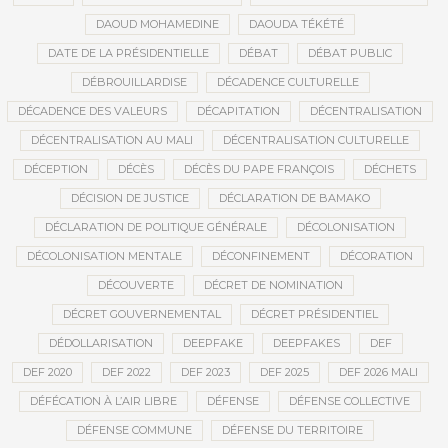
DAOUD MOHAMEDINE
DAOUDA TÉKÉTÉ
DATE DE LA PRÉSIDENTIELLE
DÉBAT
DÉBAT PUBLIC
DÉBROUILLARDISE
DÉCADENCE CULTURELLE
DÉCADENCE DES VALEURS
DÉCAPITATION
DÉCENTRALISATION
DÉCENTRALISATION AU MALI
DÉCENTRALISATION CULTURELLE
DÉCEPTION
DÉCÈS
DÉCÈS DU PAPE FRANÇOIS
DÉCHETS
DÉCISION DE JUSTICE
DÉCLARATION DE BAMAKO
DÉCLARATION DE POLITIQUE GÉNÉRALE
DÉCOLONISATION
DÉCOLONISATION MENTALE
DÉCONFINEMENT
DÉCORATION
DÉCOUVERTE
DÉCRET DE NOMINATION
DÉCRET GOUVERNEMENTAL
DÉCRET PRÉSIDENTIEL
DÉDOLLARISATION
DEEPFAKE
DEEPFAKES
DEF
DEF 2020
DEF 2022
DEF 2023
DEF 2025
DEF 2026 MALI
DÉFÉCATION À L’AIR LIBRE
DÉFENSE
DÉFENSE COLLECTIVE
DÉFENSE COMMUNE
DÉFENSE DU TERRITOIRE