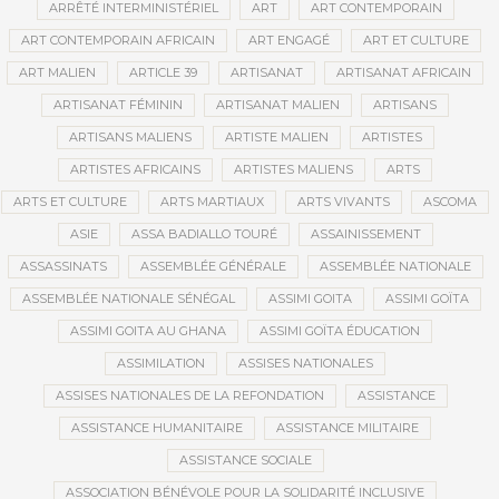
ARRÊTÉ INTERMINISTÉRIEL
ART
ART CONTEMPORAIN
ART CONTEMPORAIN AFRICAIN
ART ENGAGÉ
ART ET CULTURE
ART MALIEN
ARTICLE 39
ARTISANAT
ARTISANAT AFRICAIN
ARTISANAT FÉMININ
ARTISANAT MALIEN
ARTISANS
ARTISANS MALIENS
ARTISTE MALIEN
ARTISTES
ARTISTES AFRICAINS
ARTISTES MALIENS
ARTS
ARTS ET CULTURE
ARTS MARTIAUX
ARTS VIVANTS
ASCOMA
ASIE
ASSA BADIALLO TOURÉ
ASSAINISSEMENT
ASSASSINATS
ASSEMBLÉE GÉNÉRALE
ASSEMBLÉE NATIONALE
ASSEMBLÉE NATIONALE SÉNÉGAL
ASSIMI GOITA
ASSIMI GOÏTA
ASSIMI GOITA AU GHANA
ASSIMI GOÏTA ÉDUCATION
ASSIMILATION
ASSISES NATIONALES
ASSISES NATIONALES DE LA REFONDATION
ASSISTANCE
ASSISTANCE HUMANITAIRE
ASSISTANCE MILITAIRE
ASSISTANCE SOCIALE
ASSOCIATION BÉNÉVOLE POUR LA SOLIDARITÉ INCLUSIVE