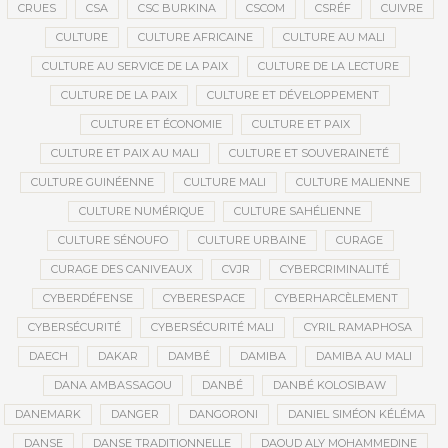
CRUES
CSA
CSC BURKINA
CSCOM
CSRÉF
CUIVRE
CULTURE
CULTURE AFRICAINE
CULTURE AU MALI
CULTURE AU SERVICE DE LA PAIX
CULTURE DE LA LECTURE
CULTURE DE LA PAIX
CULTURE ET DÉVELOPPEMENT
CULTURE ET ÉCONOMIE
CULTURE ET PAIX
CULTURE ET PAIX AU MALI
CULTURE ET SOUVERAINETÉ
CULTURE GUINÉENNE
CULTURE MALI
CULTURE MALIENNE
CULTURE NUMÉRIQUE
CULTURE SAHÉLIENNE
CULTURE SÉNOUFO
CULTURE URBAINE
CURAGE
CURAGE DES CANIVEAUX
CVJR
CYBERCRIMINALITÉ
CYBERDÉFENSE
CYBERESPACE
CYBERHARCÈLEMENT
CYBERSÉCURITÉ
CYBERSÉCURITÉ MALI
CYRIL RAMAPHOSA
DAECH
DAKAR
DAMBÉ
DAMIBA
DAMIBA AU MALI
DANA AMBASSAGOU
DANBÉ
DANBÉ KOLOSIBAW
DANEMARK
DANGER
DANGORONI
DANIEL SIMÉON KÉLÉMA
DANSE
DANSE TRADITIONNELLE
DAOUD ALY MOHAMMEDINE