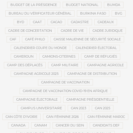
BUDGET DE LA PRÉSIDENCE
BUDGET NATIONAL
BUMDA
BUREAU DU VÉRIFICATEUR GÉNÉRAL
BURKINA FASO
BVG
BYD
CAAT
CACAO
CADASTRE
CADEAUX
CADRE DE CONCERTATION
CADRE DE VIE
CADRE JURIDIQUE
CAF
CAFÉ PHILO
CAISSE MALIENNE DE SÉCURITÉ SOCIALE
CALENDRIER COUPE DU MONDE
CALENDRIER ÉLECTORAL
CAMEROUN
CAMIONS-CITERNES
CAMP DE RÉFUGIÉS
CAMP DES DÉPLACÉS
CAMP MILITAIRE
CAMPAGNE AGRICOLE
CAMPAGNE AGRICOLE 2025
CAMPAGNE DE DISTRIBUTION
CAMPAGNE DE VACCINATION
CAMPAGNE DE VACCINATION COVID-19 EN AFRIQUE
CAMPAGNE ÉLECTORALE
CAMPAGNE PRÉSIDENTIELLE
CAMPUS UNIVERSITAIRE
CAN 2023
CAN 2025
CAN CÔTE D'IVOIRE
CAN FÉMININE 2026
CAN FÉMININE MAROC
CANADA
CANAM
CANCER DU SEIN
CANDIDATS DEF