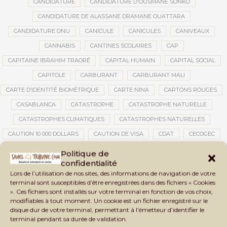
CANDIDATURE
CANDIDATURE D'OUSMANE SONKO
CANDIDATURE DE ALASSANE DRAMANE OUATTARA
CANDIDATURE ONU
CANICULE
CANICULES
CANIVEAUX
CANNABIS
CANTINES SCOLAIRES
CAP
CAPITAINE IBRAHIM TRAORÉ
CAPITAL HUMAIN
CAPITAL SOCIAL
CAPITOLE
CARBURANT
CARBURANT MALI
CARTE D’IDENTITÉ BIOMÉTRIQUE
CARTE NINA
CARTONS ROUGES
CASABLANCA
CATASTROPHE
CATASTROPHE NATURELLE
CATASTROPHES CLIMATIQUES
CATASTROPHES NATURELLES
CAUTION 10 000 DOLLARS
CAUTION DE VISA
CDAT
CECOGEC
CÉDÉAO
CEDEAO
CEI
CÉLÉBRATION NATIONALE
CEMAC
Politique de
confidentialité
CEMAPI
CEN-SNESUP
CENOU
CENSURE
Lors de l’utilisation de nos sites, des informations de navigation de votre
CENTRAFRIQUE
CENTRALE SOLAIRE
terminal sont susceptibles d’être enregistrées dans des fichiers « Cookies
». Ces fichiers sont installés sur votre terminal en fonction de vos choix,
CENTRALE SOLAIRE DE SANANKOROBA
CENTRALES SOLAIRES
modifiables à tout moment. Un cookie est un fichier enregistré sur le
CENTRE D'INTELLIGENCE ARTIFICIELLE
disque dur de votre terminal, permettant à l’émetteur d’identifier le
terminal pendant sa durée de validation.
CENTRE DE SANTÉ COMMUNAUTAIRE
CENTRE DU MALI