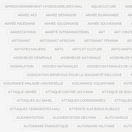
APPROVISIONNEMENT HYDROCARBURES MALI
AQUACULTURE
ARB
ARMÉE AES
ARMÉE BÉNINOISE
ARMÉE BURKINABÉ
AR
ARMÉE NIGÉRIANE
ARMÉE SOUDANAISE
ARMÉE SOUVERAINE
ARRESTATIONS
ARRÊTÉ INTERMINISTÉRIEL
ART
ART CONT
ARTISANAT
ARTISANAT AFRICAIN
ARTISANAT FÉMININ
AR
ARTISTES MALIENS
ARTS
ARTS ET CULTURE
ARTS MART
ASSEMBLÉE GÉNÉRALE
ASSEMBLÉE NATIONALE
ASSEMBLÉE 
ASSIMILATION
ASSISES NATIONALES
ASSISES NATIONALES DE 
ASSOCIATION BÉNÉVOLE POUR LA SOLIDARITÉ INCLUSIVE
ASSURANCE MALADIE UNIVERSELLE
ASSURANCE VOLONTAIRE
AST
ATTAQUE ARMÉE
ATTAQUE CONTRE LES FAMA
ATTAQUE DE BOU
ATTAQUES AU SAHEL
ATTAQUES COORDONNÉES
ATTAQUES
ATTAQUES TERRORISTES MALI
ATTEINTE AUX BIENS PUBLICS
A
AUGMENTATION
AUGMENTATION DES PRIX
AUTO-EMPLOI
AUTONOMIE ÉNERGÉTIQUE
AUTONOMIE MILITAIRE
AUTO