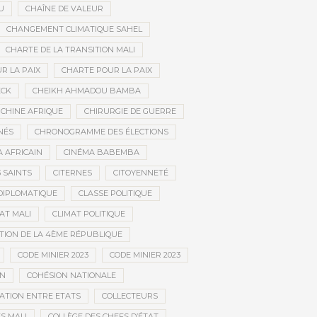
U
CHAÎNE DE VALEUR
CHANGEMENT CLIMATIQUE SAHEL
CHARTE DE LA TRANSITION MALI
R LA PAIX
CHARTE POUR LA PAIX
ECK
CHEIKH AHMADOU BAMBA
CHINE AFRIQUE
CHIRURGIE DE GUERRE
NÉS
CHRONOGRAMME DES ÉLECTIONS
 AFRICAIN
CINÉMA BABEMBA
3 SAINTS
CITERNES
CITOYENNETÉ
DIPLOMATIQUE
CLASSE POLITIQUE
AT MALI
CLIMAT POLITIQUE
TION DE LA 4ÈME RÉPUBLIQUE
CODE MINIER 2023
CODE MINIER 2023
EN
COHÉSION NATIONALE
ATION ENTRE ETATS
COLLECTEURS
S MALI
COLLÈGE DES CHEFS D’ÉTAT