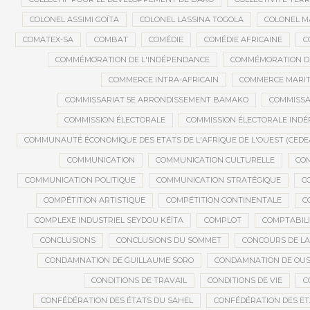
COLONEL ASSIMI GOÏTA
COLONEL LASSINA TOGOLA
COLONEL 
COMATEX-SA
COMBAT
COMÉDIE
COMÉDIE AFRICAINE
C
COMMÉMORATION DE L'INDÉPENDANCE
COMMÉMORATION DU
COMMERCE INTRA-AFRICAIN
COMMERCE MARIT
COMMISSARIAT 5E ARRONDISSEMENT BAMAKO
COMMISSA
COMMISSION ÉLECTORALE
COMMISSION ÉLECTORALE IND
COMMUNAUTÉ ÉCONOMIQUE DES ETATS DE L'AFRIQUE DE L'OUEST (CEDE
COMMUNICATION
COMMUNICATION CULTURELLE
COM
COMMUNICATION POLITIQUE
COMMUNICATION STRATÉGIQUE
C
COMPÉTITION ARTISTIQUE
COMPÉTITION CONTINENTALE
C
COMPLEXE INDUSTRIEL SEYDOU KÉÏTA
COMPLOT
COMPTABILI
CONCLUSIONS
CONCLUSIONS DU SOMMET
CONCOURS DE LA
CONDAMNATION DE GUILLAUME SORO
CONDAMNATION DE OU
CONDITIONS DE TRAVAIL
CONDITIONS DE VIE
C
CONFÉDÉRATION DES ÉTATS DU SAHEL
CONFÉDÉRATION DES ET