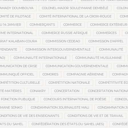
MAMADY DOUMBOUYA
COLONEL-MAJOR SOULEYMANE DEMBÉLÉ
COLON
OMITÉ DE PILOTAGE
COMITÉ INTERNATIONAL DE LA CROIX-ROUGE
COM
 14 JANVIER
COMMERÇANTS
COMMERCE
COMMERCE EXTÉRIEUR
IME INTERNATIONAL
COMMERCE RUSSIE AFRIQUE
COMMERCES
C
RIAT KALABAN-COURA
COMMISSION CEDEAO
COMMISSION D’APPEL
ÉPENDANTE
COMMISSION INTERGOUVERNEMENTALE
COMMUNAUTÉ
AO)
COMMUNAUTÉ INTERNATIONALE
COMMUNAUTÉ MUSULMANE
MUNICATION DE CRISE
COMMUNICATION GOUVERNEMENTALE
COMMU
OMMUNIQUÉ OFFICIEL
COMORES
COMPAGNIE AÉRIENNE
COMPAGNI
OMPÉTITION CULTURELLE
COMPÉTITION NATIONALE
COMPÉTITIVITÉ É
TÉ-MATIÈRES
CONAKRY
CONCERTATION
CONCERTATION NATION
 FONCTION PUBLIQUE
CONCOURS INTERNATIONAL DE POÉSIE
CONCOU
SMANE SONKO
CONDAMNATION JOURNALISTE MALI
CONDAMNATION JU
ONDITIONS DE VIE DES ENSEIGNANTS
CONDITIONS DE VIE ET DE TRAVAIL
ATS DU SAHEL
CONFÉDÉRATION DES ÉTATS DU SAHEL (AES)
CONFÉDÉ