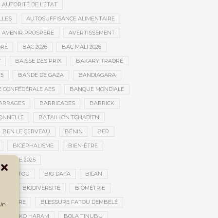
AUTORITÉ DE L’ÉTAT
LLES
AUTOSUFFISANCE ALIMENTAIRE
AVENIR PROSPÈRE
AVERTISSEMENT
RÉ
BAC 2026
BAC MALI 2026
W
BAISSE DES PRIX
BAKARY TRAORÉ
25
BANDE DE GAZA
BANDIAGARA
 CONFÉDÉRALE AES
BANQUE MONDIALE
ARRAGES
BARRICADES
BARRICK
IONNELLE
BATAILLON TCHADIEN
BEN LE CERVEAU
BÉNIN
BER
BICÉPHALISME
BIEN-ÊTRE
TURELLE 2025
OMBOUCTOU
BIG DATA
BILAN
TOU
BIODIVERSITÉ
BIOMÉTRIE
E GUERRE
BLESSURE FATOU DEMBÉLÉ
 Un
BOKO HARAM
BOLA TINUBU