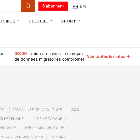
FR
|
EN
S'abonner+
OCIÉTÉ
CULTURE
SPORT
ion
06:00
Union africaine : le manque
Voir toutes les infos →
de données migratoires compromet
la gouvernance des migrations
25
2025 ANNÉE DE LA CULTURE
2026
31 DÉCEMBRE
400ÈME FORAGE
VERSAIRE
63ÈME ANNIVERSAIRE
65E ANNIVERSAIRE FAMA
8 MARS