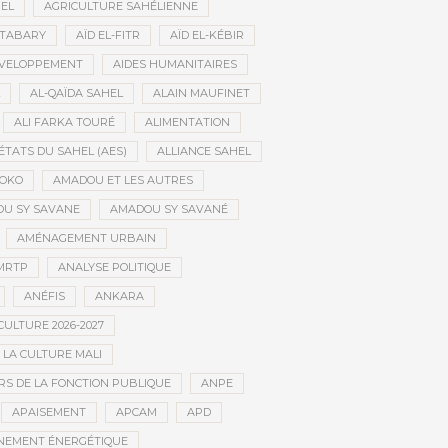
HEL
AGRICULTURE SAHÉLIENNE
ATABARY
AÏD EL-FITR
AÏD EL-KÉBIR
ÉVELOPPEMENT
AIDES HUMANITAIRES
AL-QAÏDA SAHEL
ALAIN MAUFINET
ALI FARKA TOURÉ
ALIMENTATION
ÉTATS DU SAHEL (AES)
ALLIANCE SAHEL
OKO
AMADOU ET LES AUTRES
U SY SAVANE
AMADOU SY SAVANÉ
AMÉNAGEMENT URBAIN
MRTP
ANALYSE POLITIQUE
ANÉFIS
ANKARA
CULTURE 2026-2027
 LA CULTURE MALI
S DE LA FONCTION PUBLIQUE
ANPE
APAISEMENT
APCAM
APD
NEMENT ÉNERGÉTIQUE