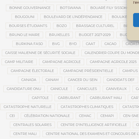
l’é
BONNE GOUVERNANCE
BOTSWANA
BOUARÉ FILY SISSOKO
BOUGOUNI
BOULEVARD DE L’INDÉPENDANCE
BOULIKESSI
BOURSES ÉTUDIANTS
BOZO
BRASSAGE CULTUREL
BRÉMA E
BRUNO LE MAIRE
BRUXELLES
BUDGET 2027-2029
BUDGET A
BURKINA FASO
BVG
BYD
CAAT
CACAO
CADAS
CAISSE MALIENNE DE SÉCURITÉ SOCIALE
CALENDRIER COUPE DU MOND
CAMP MILITAIRE
CAMPAGNE AGRICOLE
CAMPAGNE AGRICOLE 2025
CAMPAGNE ÉLECTORALE
CAMPAGNE PRÉSIDENTIELLE
CAMPUS 
CANADA
CANAM
CANCER DU SEIN
CANDIDATS DEF
CANDIDATURE ONU
CANICULE
CANICULES
CANIVEAUX
C
CAPITOLE
CARBURANT
CARBURANT MALI
CAR
CATASTROPHE NATURELLE
CATASTROPHES CLIMATIQUES
CATASTR
CEI
CÉLÉBRATION NATIONALE
CEMAC
CEMAPI
CEN-SN
CENTRALES SOLAIRES
CENTRE D'INTELLIGENCE ARTIFICIELLE
C
CENTRE MALI
CENTRE NATIONAL DES EXAMENS ET CONCOURS DE L