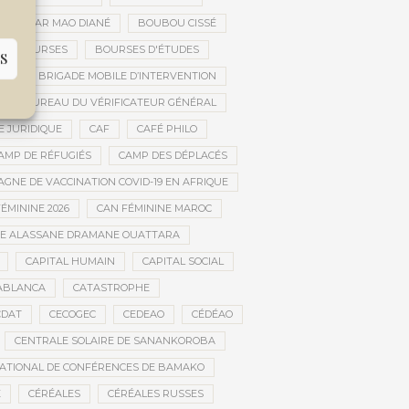
OUBACAR MAO DIANÉ
BOUBOU CISSÉ
BOURSES
BOURSES D'ÉTUDES
S
UE
BRIGADE MOBILE D’INTERVENTION
BUREAU DU VÉRIFICATEUR GÉNÉRAL
E JURIDIQUE
CAF
CAFÉ PHILO
AMP DE RÉFUGIÉS
CAMP DES DÉPLACÉS
GNE DE VACCINATION COVID-19 EN AFRIQUE
ÉMININE 2026
CAN FÉMININE MAROC
DE ALASSANE DRAMANE OUATTARA
CAPITAL HUMAIN
CAPITAL SOCIAL
ABLANCA
CATASTROPHE
CDAT
CECOGEC
CEDEAO
CÉDÉAO
CENTRALE SOLAIRE DE SANANKOROBA
ATIONAL DE CONFÉRENCES DE BAMAKO
E
CÉRÉALES
CÉRÉALES RUSSES