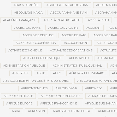
ABASS DEMBÉLÉ
ABDEL FATTAH AL-BURHAN
ABDELMADJI
ABDOULAYE MAÏGA
ABDOURAHAMANE TIANI
ABDRAHAMANE
ACADÉMIE FRANÇAISE
ACCÈS À L'EAU POTABLE
ACCÈS À L’EAU
ACCÈS AUX SOINS
ACCÈS AUX VACCINS
ACCIDENT
ACCI
ACCORD DE DÉFENSE
ACCORD DE PAIX
ACCORD DE PAR
ACCORDS DE COOPÉRATION
ACCOUCHEMENT
ACCULTURAT
ACTIVITÉ ÉCONOMIQUE
ACTUALITÉ DES OPÉRATIONS
ACTUALITÉ
ADAPTATION CLIMATIQUE
ADDIS-ABEBA
ADEMA-PASJ
ADMINISTRATION PUBLIQUE
ADMINISTRATION PUBLIQUE MALI
ADM
ADVERSITÉ
AECID
AEEM
AÉROPORT DE BAMAKO
AÉ
AES (CONFÉDÉRATION DES ÉTATS DU SAHEL)
AES CONFÉDÉRATION SAH
AFFRONTEMENTS
AFREXIMBANK
AFRICA CDC
AFR
AFRIQUE CENTRALE
AFRIQUE CONTEMPORAINE
AFRIQUE DE L’OUES
AFRIQUE EUROPE
AFRIQUE FRANCOPHONE
AFRIQUE SUBSAHAR
AGOA
AGRESSION
AGRESSION ASSIMI GOITA
AGRICULTEU