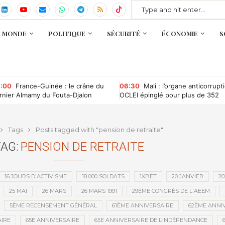
MONDE
POLITIQUE
SÉCURITÉ
ÉCONOMIE
S
:00
France-Guinée : le crâne du
06:30
Mali : l’organe anticorrupt
rnier Almamy du Fouta-Djalon
OCLEI épinglé pour plus de 352
entôt rapatrié ?
millions de FCFA d’irrégularités
financières
Tags
Posts tagged with "pension de retraite"
AG:
PENSION DE RETRAITE
16 JOURS D'ACTIVISME
18 000 SOLDATS
1XBET
20 JANVIER
20
25 MAI
26 MARS
26 MARS 1991
29ÈME CONGRÈS DE L'AEEM
5ÈME RECENSEMENT GÉNÉRAL
61ÈME ANNIVERSAIRE
62ÈME ANNI
IRE
65E ANNIVERSAIRE
65E ANNIVERSAIRE DE L’INDÉPENDANCE