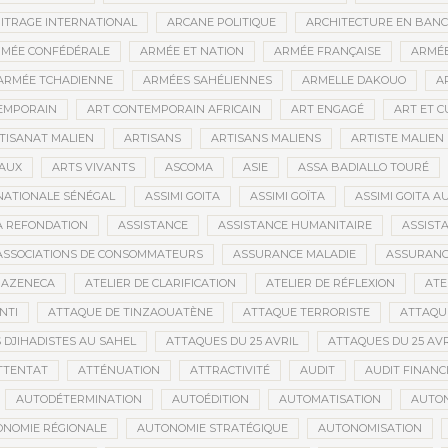
ITRAGE INTERNATIONAL
ARCANE POLITIQUE
ARCHITECTURE EN BAN
MÉE CONFÉDÉRALE
ARMÉE ET NATION
ARMÉE FRANÇAISE
ARMÉE
ARMÉE TCHADIENNE
ARMÉES SAHÉLIENNES
ARMELLE DAKOUO
A
EMPORAIN
ART CONTEMPORAIN AFRICAIN
ART ENGAGÉ
ART ET 
TISANAT MALIEN
ARTISANS
ARTISANS MALIENS
ARTISTE MALIEN
IAUX
ARTS VIVANTS
ASCOMA
ASIE
ASSA BADIALLO TOURÉ
NATIONALE SÉNÉGAL
ASSIMI GOITA
ASSIMI GOÏTA
ASSIMI GOITA 
LA REFONDATION
ASSISTANCE
ASSISTANCE HUMANITAIRE
ASSISTA
ASSOCIATIONS DE CONSOMMATEURS
ASSURANCE MALADIE
ASSURANCE
RAZENECA
ATELIER DE CLARIFICATION
ATELIER DE RÉFLEXION
ATE
NTI
ATTAQUE DE TINZAOUATÈNE
ATTAQUE TERRORISTE
ATTAQUE
 DJIHADISTES AU SAHEL
ATTAQUES DU 25 AVRIL
ATTAQUES DU 25 AVR
TTENTAT
ATTÉNUATION
ATTRACTIVITÉ
AUDIT
AUDIT FINANC
AUTODÉTERMINATION
AUTOÉDITION
AUTOMATISATION
AUTO
NOMIE RÉGIONALE
AUTONOMIE STRATÉGIQUE
AUTONOMISATION