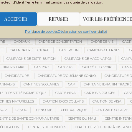
metteur d’identifier le terminal pendant sa durée de validation.
BOUBACAR BOCOUM
BOUBACAR DIANÉ
BOUBACAR DOUMBIA
B
BOULKESSI
BOURAKÉBOUGOU
BOUREM
BOURÉMA KANSAYE
ACCEPTER
REFUSER
VOIR LES PRÉFÉRENCE
LY DICKO
BRÉSIL
BRICE OLIGUI NGUEMA
BRICS
BRICS AFRIQ
Politique de cookies
Déclaration de confidentialité
GRICOLE
BUDGET DE LA PRÉSIDENCE
BUDGET NATIONAL
BUMDA
TRE
CADEAUX
CADRE DE CONCERTATION
CADRE DE VIE
CADR
E
CALENDRIER ÉLECTORAL
CAMEROUN
CAMIONS-CITERNES
C
CAMPAGNE DE DISTRIBUTION
CAMPAGNE DE VACCINATION
CAMPA
UNIVERSITAIRE
CAN 2023
CAN 2025
CAN CÔTE D'IVOIRE
CAN F
CANDIDATURE
CANDIDATURE D'OUSMANE SONKO
CANDIDATURE 
ANNABIS
CANTINES SCOLAIRES
CAP
CAPITAINE IBRAHIM TRAORÉ
TE D’IDENTITÉ BIOMÉTRIQUE
CARTE NINA
CARTONS ROUGES
CAS
OPHES NATURELLES
CAUTION 10 000 DOLLARS
CAUTION DE VISA
ESUP
CENOU
CENSURE
CENTRAFRIQUE
CENTRALE SOLAIRE
ENTRE DE SANTÉ COMMUNAUTAIRE
CENTRE DU MALI
CENTRE INTERN
’ÉDUCATION
CENTRES DE DONNÉES
CERCLE DE RÉFLEXION À DISTANC