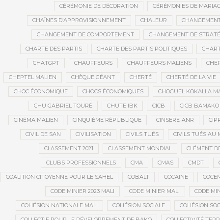
CÉRÉMONIE DE DÉCORATION
CÉRÉMONIES DE MARIA
CHAÎNES D’APPROVISIONNEMENT
CHALEUR
CHANGEMEN
CHANGEMENT DE COMPORTEMENT
CHANGEMENT DE STRATÉ
CHARTE DES PARTIS
CHARTE DES PARTIS POLITIQUES
CHART
CHATGPT
CHAUFFEURS
CHAUFFEURS MALIENS
CHEF
CHEPTEL MALIEN
CHÈQUE GÉANT
CHERTÉ
CHERTÉ DE LA VIE
CHOC ÉCONOMIQUE
CHOCS ÉCONOMIQUES
CHOGUEL KOKALLA M
CHU GABRIEL TOURÉ
CHUTE IBK
CICB
CICB BAMAKO
CINÉMA MALIEN
CINQUIÈME RÉPUBLIQUE
CINSERE-ANR
CIP
CIVIL DE SAN
CIVILISATION
CIVILS TUÉS
CIVILS TUÉS AU 
CLASSEMENT 2021
CLASSEMENT MONDIAL
CLÉMENT D
CLUBS PROFESSIONNELS
CMA
CMAS
CMDT
COALITION CITOYENNE POUR LE SAHEL
COBALT
COCAÏNE
COCE
CODE MINIER 2023 MALI
CODE MINIER MALI
CODE MIN
COHÉSION NATIONALE MALI
COHÉSION SOCIALE
COHÉSION SOC
COLLECTIF POUR LE DÉVELOPPEMENT DE BAKO
COLLECTIVITÉ TERR