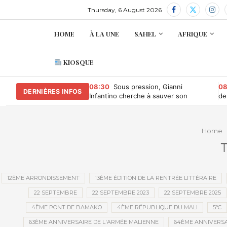
Thursday, 6 August 2026
HOME
À LA UNE
SAHEL
AFRIQUE
KIOSQUE
08:30
Sous pression, Gianni
08
DERNIÈRES INFOS
Infantino cherche à sauver son
de
mandat à la tête de la Fifa
bi
Home
T
12ÈME ARRONDISSEMENT
13ÈME ÉDITION DE LA RENTRÉE LITTÉRAIRE
22 SEPTEMBRE
22 SEPTEMBRE 2023
22 SEPTEMBRE 2025
4ÈME PONT DE BAMAKO
4ÈME RÉPUBLIQUE DU MALI
5°C
63ÈME ANNIVERSAIRE DE L'ARMÉE MALIENNE
64ÈME ANNIVERSA