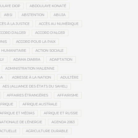
ULAYE DIOP
ABDOULAYE KONATÉ
ABSI
ABSTENTION
ABUJA
CÈS À LA JUSTICE
ACCÈS AU NUMÉRIQUE
CCORD D’ALGER
ACCORD D'ALGER
UNIS
ACCORD POUR LA PAIX
N HUMANITAIRE
ACTION SOCIALE
LY
ADAMA DIARRA
ADAPTATION
ADMINISTRATION MALIENNE
BA
ADRESSE À LA NATION
ADULTÈRE
AES (ALLIANCE DES ÉTATS DU SAHEL)
AFFAIRES ÉTRANGÈRES
AFFAIRISME
FRIQUE
AFRIQUE AUSTRALE
AFRIQUE ET MÉDIAS
AFRIQUE ET RUSSIE
ATIONALE DE L’ÉNERGIE
AGENDA 2063
ACTUELLE
AGRICULTURE DURABLE