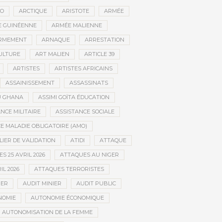
CO
ARCTIQUE
ARISTOTE
ARMÉE
 GUINÉENNE
ARMÉE MALIENNE
RMEMENT
ARNAQUE
ARRESTATION
CULTURE
ART MALIEN
ARTICLE 39
ARTISTES
ARTISTES AFRICAINS
ASSAINISSEMENT
ASSASSINATS
AU GHANA
ASSIMI GOÏTA ÉDUCATION
NCE MILITAIRE
ASSISTANCE SOCIALE
 MALADIE OBLIGATOIRE (AMO)
LIER DE VALIDATION
ATIDI
ATTAQUE
S 25 AVRIL 2026
ATTAQUES AU NIGER
IL 2026
ATTAQUES TERRORISTES
IER
AUDIT MINIER
AUDIT PUBLIC
NOMIE
AUTONOMIE ÉCONOMIQUE
AUTONOMISATION DE LA FEMME