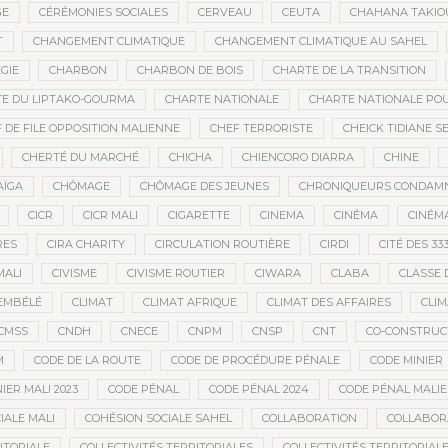
GE
CÉRÉMONIES SOCIALES
CERVEAU
CEUTA
CHAHANA TAKIO
T
CHANGEMENT CLIMATIQUE
CHANGEMENT CLIMATIQUE AU SAHEL
GIE
CHARBON
CHARBON DE BOIS
CHARTE DE LA TRANSITION
E DU LIPTAKO-GOURMA
CHARTE NATIONALE
CHARTE NATIONALE POU
 DE FILE OPPOSITION MALIENNE
CHEF TERRORISTE
CHEICK TIDIANE S
CHERTÉ DU MARCHÉ
CHICHA
CHIENCORO DIARRA
CHINE
AÏGA
CHÔMAGE
CHÔMAGE DES JEUNES
CHRONIQUEURS CONDAM
CICR
CICR MALI
CIGARETTE
CINEMA
CINÉMA
CINÉMA
RES
CIRA CHARITY
CIRCULATION ROUTIÈRE
CIRDI
CITÉ DES 33
MALI
CIVISME
CIVISME ROUTIER
CIWARA
CLABA
CLASSE 
EMBÉLÉ
CLIMAT
CLIMAT AFRIQUE
CLIMAT DES AFFAIRES
CLIM
CMSS
CNDH
CNECE
CNPM
CNSP
CNT
CO-CONSTRUC
M
CODE DE LA ROUTE
CODE DE PROCÉDURE PÉNALE
CODE MINIER
IER MALI 2023
CODE PÉNAL
CODE PÉNAL 2024
CODE PÉNAL MALI
IALE MALI
COHÉSION SOCIALE SAHEL
COLLABORATION
COLLABOR
ITORIALE
COLLECTIVITÉS TERRITORIALES
COLLECTIVITÉS TERRITORIALE