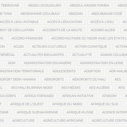
D TEBBOUNE
ABDOU OUOLOGUEM
ABDOUL KASSIM FOMBA
ABDO
 TIANI
ABDRAMANE COULIBALY
ABIDJAN
ABOUBAKAR CISSÉ
ACCÈS À L’EAU POTABLE
ACCÈS À L’ÉDUCATION
ACCÈS À L'EAU
AC
DENT DE CIRCULATION
ACCIDENTS DE LA ROUTE
ACCORD ALGER
A
IS
ACCORD FINANCIER
ACCORD MILITAIRE DU NIGER AVEC LES ETATS-
ION
ACLED
ACTEURS CULTURELS
ACTION CLIMATIQUE
ACTIO
 SÉNÉGAL
ACTUALITÉS BRULANTES
ACTUALITTÉ
ADAMA COULIBA
ADM
ADMINISTRATION DOUANIÈRE
ADMINISTRATION EN LIGNE
INISTRATION TERRITORIALE
ADOLESCENTS
ADOPTION
ADP-MALI
ROPORT DIORI HAMANI
AÉROPORTS
AÉROPORTS DU MALI
AES
EL
AES MALI BURKINA NIGER
AES MÉDIAS
AES-ALGÉRIE
AFD
ICA CORPS
AFRICA FORWARD
AFRICAN INITIATIVE
AFRICOM
A
T
AFRIQUE DE L'OUEST
AFRIQUE DU NORD
AFRIQUE DU SUD
IENNE
AFRIQUE SUBSAHRIENNE
AFRIQUE-RUSSIE
AGENCE INTERN
RS
AGRICULTURE
AGRICULTURE AFRICAINE
AGRICULTURE CONTR