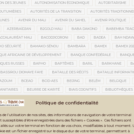
ON DES JEUNES
AUTONOMISATION ÉCONOMIQUE
AUTORITARISME
OUTUMIÈRES
AUTORITÉS DE LA TRANSITION
AUTORITÉS TRADITIONNE
EUNES
AVENIR DU MALI
AVENIR DU SAHEL
AVENIR POLITIQUE
AZERBAÏDJAN
B2GOLD MALI
BABA DAKONO
BABEMBA TRAO
CCALAURÉAT MALI
BACODJICORONI
BAD
BADEA
BAH NDA
O SÉCURITÉ
BAMAKO-SÉNOU
BAMBARA
BAMEX
BAMEX 20
UE AFRICAINE DE DÉVELOPPEMENT
BANQUE CONFÉDÉRALE
BANQUE
QUES RUSSES
BAPHO
BAPTÊMES
BARIL
BARKHANE
B
BASSIROU DIOMAYE FAYE
BATAILLE DES RÉCITS
BATAILLE INFORMAT
AZOUM
BCEAO
BCID-AES
BEIJING
BELÉM
BELGIQUE
ANITAIRES
BEURRE DE KARITÉ
BIAIS COGNITIFS
BIBLIOTHÈQUES
BIENNALE ARTISTIQUE ET CULTURELLE
BIENNALE ARTISTIQUE ET CUL
Politique de confidentialité
IENNALE ARTISTIQUE ET CULTURELLE TOMBOUCTOU 2025
BIENNALE DE T
s de l’utilisation de nos sites, des informations de navigation de votre terminal
LAN DES ACTIVITÉS
BILAN ET PERSPECTIVES
BILAN HUMAIN
BIN
t susceptibles d’être enregistrées dans des fichiers « Cookies ». Ces fichiers sont
TAUX
BLASPHÈME
BLÉ
BLÉ RUSSE
BLESSÉS
BLESSÉS D
tallés sur votre terminal en fonction de vos choix, modifiables à tout moment.
kie est un fichier enregistré sur le disque dur de votre terminal, permettant à
BNDA
BOAD
BOBO-DIOULASSO
BOGOLAN
BOKAR BIRO