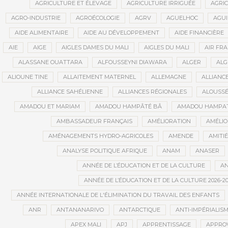
AGRICULTURE ET ÉLEVAGE
AGRICULTURE IRRIGUÉE
AGRIC
AGRO-INDUSTRIE
AGROÉCOLOGIE
AGRV
AGUELHOC
AGU
AIDE ALIMENTAIRE
AIDE AU DÉVELOPPEMENT
AIDE FINANCIÈRE
AIE
AIGE
AIGLES DAMES DU MALI
AIGLES DU MALI
AIR FR
ALASSANE OUATTARA
ALFOUSSEYNI DIAWARA
ALGER
ALG
ALIOUNE TINE
ALLAITEMENT MATERNEL
ALLEMAGNE
ALLIANC
ALLIANCE SAHÉLIENNE
ALLIANCES RÉGIONALES
ALOUSSÉ
AMADOU ET MARIAM
AMADOU HAMPÂTÉ BÂ
AMADOU HAMPAT
AMBASSADEUR FRANÇAIS
AMÉLIORATION
AMÉLIO
AMÉNAGEMENTS HYDRO-AGRICOLES
AMENDE
AMITIÉ
ANALYSE POLITIQUE AFRIQUE
ANAM
ANASER
ANNÉE DE L’ÉDUCATION ET DE LA CULTURE
AN
ANNÉE DE L’ÉDUCATION ET DE LA CULTURE 2026-20
ANNÉE INTERNATIONALE DE L'ÉLIMINATION DU TRAVAIL DES ENFANTS
ANR
ANTANANARIVO
ANTARCTIQUE
ANTI-IMPÉRIALIS
APEX MALI
APJ
APPRENTISSAGE
APPRO