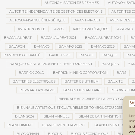
AUTONOMISATION DES FEMMES
AUTONOMISATI
AUTORITÉ INDÉPENDANTE DE GESTION DES ÉLECTIONS
AUTORITÉS C
AUTOSUFFISANCE ÉNERGÉTIQUE
AVANT-PROJET
AVENIR DES J
AVIATION CIVILE
AVOC
AXES STRATÉGIQUES
AZAWAD
BACCALAURÉAT
BACCALAURÉAT 2021
BACCALAURÉAT 2024
BA
BALAFON
BAMAKO
BAMAKO 2025
BAMAKO 2026
BAMAK
BANDIOUGOU DANTÉ
BANDITISME
BANGUI
BANQUE
BANQ
BANQUE OUEST-AFRICAINE DE DÉVELOPPEMENT
BANQUES
BAN
BARRICK GOLD
BARRICK MINING CORPORATION
BARS
BATTERIES ÉLECTRIQUES
BATTERIES LITHIUM
BAUXITE
B
BERNARD AYLWARD
BESOIN HUMANITAIRE
BESOINS HUM
BIENNALE AFRICAINE DE LA PHOTOGRAPHIE
BIENNALE ARTISTIQUE ET CULTURELLE DE TOMBOUCTOU 2025
B
Lor
BILAN 2024
BILAN ANNUEL
BILAN DE LA TRANSITION
BI
son
BLANCHIMENT
BLANCHIMENT D’ARGENT
BLANCHIMENT DE CAPI
ins
coo
BLOCKCHAIN
BLOCUS
BLOCUS ÉCONOMIQUE
BLOGING