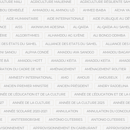
ULTURE MALI
AGRICULTURE MALIENNE
AGRICULTURE RÉSILIENTE SA
IBOU DEMBÉLÉ
AHMADOU AL AMINOU LÔ
AHMED BABA
AÏCHA Y
AIDE HUMANITAIRE
AIDE INTERNATIONALE
AIDE PUBLIQUE AU D
ANCE
AISS
AKINWUMI ADESINA
AL-QAÏDA
AL-QAÏDA AU SAHEL
ÉRIE
ALGORITHMES
ALHAMDOU AG ILYÈNE
ALI BONGO ODIMBA
E DES ÉTATS DU SAHEL
ALLIANCE DES ETATS DU SAHEL
ALLIANCE DES 
NI SANOU
ALPHA CONDÉ
AMADOU AYA SANOGO
AMADOU BAGAY
É BÂ
AMADOU HOTT
AMADOU KÉITA
AMADOU KEÏTA
AMADO
RATION DU CADRE DE VIE
AMÉNAGEMENT
AMÉNAGEMENT ROUTIER
AMNESTY INTERNATIONAL
AMO
AMOUR
AMOUREUX
A
ANCIEN PREMIER MINISTRE
ANCIEN PRÉSIDENT
ANDRY RAJOELINA
NÉE DE L’ÉDUCATION ET DE LA CULTURE
ANNÉE DE L’ÉDUCATION ET DE LA 
27
ANNÉE DE LA CULTURE
ANNÉE DE LA CULTURE 2025
ANNÉE DE
ANNÉE SCOLAIRE 2020-2021
ANNULATION
ANNULATION DU CONCOUR
ME
ANTITERRORISME
ANTÓNIO GUTERRES
ANTONIO GUTERRES
VISIONNEMENT
APPROVISIONNEMENT EN CARBURANT
APPROVISION