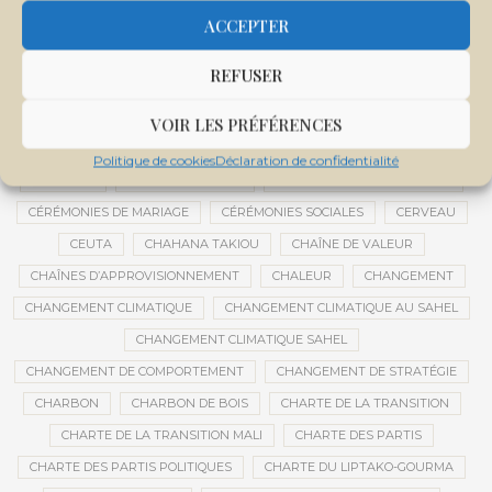
CENTRE DE SANTÉ COMMUNAUTAIRE
CENTRE DU MALI
ACCEPTER
CENTRE INTERNATIONAL DE CONFÉRENCES DE BAMAKO
REFUSER
CENTRE MALI
CENTRE NATIONAL DES EXAMENS ET CONCOURS DE L’ÉDUCATION
VOIR LES PRÉFÉRENCES
CENTRES DE DONNÉES
CERCLE DE RÉFLEXION À DISTANCE
Politique de cookies
Déclaration de confidentialité
CÉRÉALES
CÉRÉALES RUSSES
CÉRÉMONIE DE DÉCORATION
CÉRÉMONIES DE MARIAGE
CÉRÉMONIES SOCIALES
CERVEAU
CEUTA
CHAHANA TAKIOU
CHAÎNE DE VALEUR
CHAÎNES D’APPROVISIONNEMENT
CHALEUR
CHANGEMENT
CHANGEMENT CLIMATIQUE
CHANGEMENT CLIMATIQUE AU SAHEL
CHANGEMENT CLIMATIQUE SAHEL
CHANGEMENT DE COMPORTEMENT
CHANGEMENT DE STRATÉGIE
CHARBON
CHARBON DE BOIS
CHARTE DE LA TRANSITION
CHARTE DE LA TRANSITION MALI
CHARTE DES PARTIS
CHARTE DES PARTIS POLITIQUES
CHARTE DU LIPTAKO-GOURMA