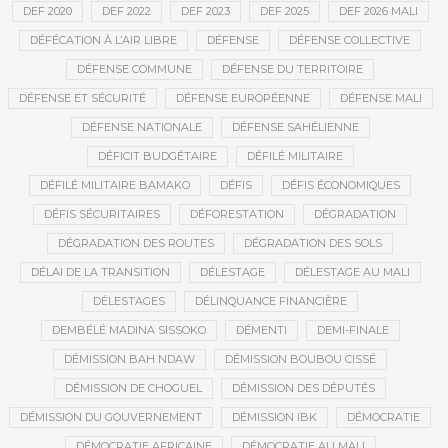
DEF 2020
DEF 2022
DEF 2023
DEF 2025
DEF 2026 MALI
DÉFÉCATION À L’AIR LIBRE
DÉFENSE
DÉFENSE COLLECTIVE
DÉFENSE COMMUNE
DÉFENSE DU TERRITOIRE
DÉFENSE ET SÉCURITÉ
DÉFENSE EUROPÉENNE
DÉFENSE MALI
DÉFENSE NATIONALE
DÉFENSE SAHÉLIENNE
DÉFICIT BUDGÉTAIRE
DÉFILÉ MILITAIRE
DÉFILÉ MILITAIRE BAMAKO
DÉFIS
DÉFIS ÉCONOMIQUES
DÉFIS SÉCURITAIRES
DÉFORESTATION
DÉGRADATION
DÉGRADATION DES ROUTES
DÉGRADATION DES SOLS
DÉLAI DE LA TRANSITION
DÉLESTAGE
DÉLESTAGE AU MALI
DÉLESTAGES
DÉLINQUANCE FINANCIÈRE
DEMBÉLÉ MADINA SISSOKO
DÉMENTI
DEMI-FINALE
DÉMISSION BAH NDAW
DÉMISSION BOUBOU CISSÉ
DÉMISSION DE CHOGUEL
DÉMISSION DES DÉPUTÉS
DÉMISSION DU GOUVERNEMENT
DÉMISSION IBK
DÉMOCRATIE
DÉMOCRATIE AFRICAINE
DÉMOCRATIE AU MALI