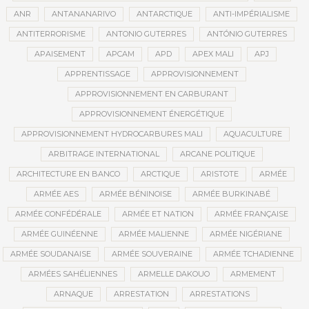
ANR
ANTANANARIVO
ANTARCTIQUE
ANTI-IMPÉRIALISME
ANTITERRORISME
ANTONIO GUTERRES
ANTÓNIO GUTERRES
APAISEMENT
APCAM
APD
APEX MALI
APJ
APPRENTISSAGE
APPROVISIONNEMENT
APPROVISIONNEMENT EN CARBURANT
APPROVISIONNEMENT ÉNERGÉTIQUE
APPROVISIONNEMENT HYDROCARBURES MALI
AQUACULTURE
ARBITRAGE INTERNATIONAL
ARCANE POLITIQUE
ARCHITECTURE EN BANCO
ARCTIQUE
ARISTOTE
ARMÉE
ARMÉE AES
ARMÉE BÉNINOISE
ARMÉE BURKINABÉ
ARMÉE CONFÉDÉRALE
ARMÉE ET NATION
ARMÉE FRANÇAISE
ARMÉE GUINÉENNE
ARMÉE MALIENNE
ARMÉE NIGÉRIANE
ARMÉE SOUDANAISE
ARMÉE SOUVERAINE
ARMÉE TCHADIENNE
ARMÉES SAHÉLIENNES
ARMELLE DAKOUO
ARMEMENT
ARNAQUE
ARRESTATION
ARRESTATIONS