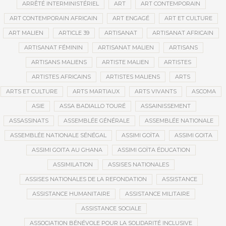
ARRÊTÉ INTERMINISTÉRIEL
ART
ART CONTEMPORAIN
ART CONTEMPORAIN AFRICAIN
ART ENGAGÉ
ART ET CULTURE
ART MALIEN
ARTICLE 39
ARTISANAT
ARTISANAT AFRICAIN
ARTISANAT FÉMININ
ARTISANAT MALIEN
ARTISANS
ARTISANS MALIENS
ARTISTE MALIEN
ARTISTES
ARTISTES AFRICAINS
ARTISTES MALIENS
ARTS
ARTS ET CULTURE
ARTS MARTIAUX
ARTS VIVANTS
ASCOMA
ASIE
ASSA BADIALLO TOURÉ
ASSAINISSEMENT
ASSASSINATS
ASSEMBLÉE GÉNÉRALE
ASSEMBLÉE NATIONALE
ASSEMBLÉE NATIONALE SÉNÉGAL
ASSIMI GOÏTA
ASSIMI GOITA
ASSIMI GOITA AU GHANA
ASSIMI GOÏTA ÉDUCATION
ASSIMILATION
ASSISES NATIONALES
ASSISES NATIONALES DE LA REFONDATION
ASSISTANCE
ASSISTANCE HUMANITAIRE
ASSISTANCE MILITAIRE
ASSISTANCE SOCIALE
ASSOCIATION BÉNÉVOLE POUR LA SOLIDARITÉ INCLUSIVE