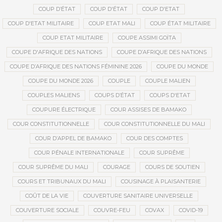
COUP D’ÉTAT
COUP D'ÉTAT
COUP D'ETAT
COUP D'ETAT MILITAIRE
COUP ETAT MALI
COUP ÉTAT MILITAIRE
COUP ETAT MILITAIRE
COUPE ASSIMI GOÏTA
COUPE D'AFRIQUE DES NATIONS
COUPE D’AFRIQUE DES NATIONS
COUPE D’AFRIQUE DES NATIONS FÉMININE 2026
COUPE DU MONDE
COUPE DU MONDE 2026
COUPLE
COUPLE MALIEN
COUPLES MALIENS
COUPS D’ÉTAT
COUPS D'ETAT
COUPURE ÉLECTRIQUE
COUR ASSISES DE BAMAKO
COUR CONSTITUTIONNELLE
COUR CONSTITUTIONNELLE DU MALI
COUR D’APPEL DE BAMAKO
COUR DES COMPTES
COUR PÉNALE INTERNATIONALE
COUR SUPRÊME
COUR SUPRÊME DU MALI
COURAGE
COURS DE SOUTIEN
COURS ET TRIBUNAUX DU MALI
COUSINAGE À PLAISANTERIE
COÛT DE LA VIE
COUVERTURE SANITAIRE UNIVERSELLE
COUVERTURE SOCIALE
COUVRE-FEU
COVAX
COVID-19