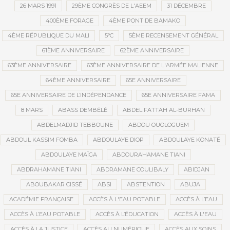
26 MARS 1991
29ÈME CONGRÈS DE L'AEEM
31 DÉCEMBRE
400ÈME FORAGE
4ÈME PONT DE BAMAKO
4ÈME RÉPUBLIQUE DU MALI
5°C
5ÈME RECENSEMENT GÉNÉRAL
61ÈME ANNIVERSAIRE
62ÈME ANNIVERSAIRE
63ÈME ANNIVERSAIRE
63ÈME ANNIVERSAIRE DE L'ARMÉE MALIENNE
64ÈME ANNIVERSAIRE
65E ANNIVERSAIRE
65E ANNIVERSAIRE DE L’INDÉPENDANCE
65E ANNIVERSAIRE FAMA
8 MARS
ABASS DEMBÉLÉ
ABDEL FATTAH AL-BURHAN
ABDELMADJID TEBBOUNE
ABDOU OUOLOGUEM
ABDOUL KASSIM FOMBA
ABDOULAYE DIOP
ABDOULAYE KONATÉ
ABDOULAYE MAÏGA
ABDOURAHAMANE TIANI
ABDRAHAMANE TIANI
ABDRAMANE COULIBALY
ABIDJAN
ABOUBAKAR CISSÉ
ABSI
ABSTENTION
ABUJA
ACADÉMIE FRANÇAISE
ACCÈS À L'EAU POTABLE
ACCÈS À L’EAU
ACCÈS À L’EAU POTABLE
ACCÈS À L’ÉDUCATION
ACCÈS À L'EAU
ACCÈS À LA JUSTICE
ACCÈS AU NUMÉRIQUE
ACCÈS AUX SOINS