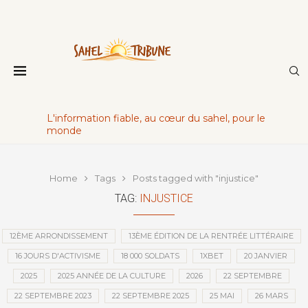
L'information fiable, au cœur du sahel, pour le
monde
Home
Tags
Posts tagged with "injustice"
TAG:
INJUSTICE
12ÈME ARRONDISSEMENT
13ÈME ÉDITION DE LA RENTRÉE LITTÉRAIRE
16 JOURS D'ACTIVISME
18 000 SOLDATS
1XBET
20 JANVIER
2025
2025 ANNÉE DE LA CULTURE
2026
22 SEPTEMBRE
22 SEPTEMBRE 2023
22 SEPTEMBRE 2025
25 MAI
26 MARS