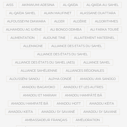
AISS
AKINWUMI ADESINA
AL-QAÏDA
AL-QAÏDA AU SAHEL
AL-QAÏDA SAHEL
ALAIN MAUFINET
ALASSANE OUATTARA
ALFOUSSEYNI DIAWARA
ALGER
ALGÉRIE
ALGORITHMES
ALHAMDOU AG ILYÈNE
ALI BONGO ODIMBA
ALI FARKA TOURÉ
ALIMENTATION
ALIOUNE TINE
ALLAITEMENT MATERNEL
ALLEMAGNE
ALLIANCE DES ETATS DU SAHEL
ALLIANCE DES ÉTATS DU SAHEL
ALLIANCE DES ÉTATS DU SAHEL (AES)
ALLIANCE SAHEL
ALLIANCE SAHÉLIENNE
ALLIANCES RÉGIONALES
ALOUSSÉNI SANOU
ALPHA CONDÉ
AMADOU AYA SANOGO
AMADOU BAGAYOKO
AMADOU ET LES AUTRES
AMADOU ET MARIAM
AMADOU HAMPÂTÉ BÂ
AMADOU HAMPATÉ BÂ
AMADOU HOTT
AMADOU KÉITA
AMADOU KEÏTA
AMADOU SY SAVANÉ
AMADOU SY SAVANE
AMBASSADEUR FRANÇAIS
AMÉLIORATION