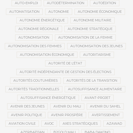
AUTO-EMPLOI
AUTODÉTERMINATION
AUTOÉDITION
AUTOMATISATION
AUTONOMIE
AUTONOMIE ÉCONOMIQUE
AUTONOMIE ÉNERGÉTIQUE
AUTONOMIE MILITAIRE
AUTONOMIE RÉGIONALE
AUTONOMIE STRATÉGIQUE
AUTONOMISATION
AUTONOMISATION DE LA FEMME
AUTONOMISATION DES FEMMES
AUTONOMISATION DES JEUNES
AUTONOMISATION ÉCONOMIQUE
AUTORITARISME
AUTORITÉ DE L’ÉTAT
AUTORITÉ INDÉPENDANTE DE GESTION DES ÉLECTIONS
AUTORITÉS COUTUMIÈRES
AUTORITÉS DE LA TRANSITION
AUTORITÉS TRADITIONNELLES
AUTOSUFFISANCE ALIMENTAIRE
AUTOSUFFISANCE ÉNERGÉTIQUE
AVANT-PROJET
AVENIR DES JEUNES
AVENIR DU MALI
AVENIR DU SAHEL
AVENIR POLITIQUE
AVENIR PROSPÈRE
AVERTISSEMENT
AVIATION CIVILE
AVOC
AXES STRATÉGIQUES
AZAWAD
AZERBAÏDJAN
B2GOLD MALI
BABA DAKONO