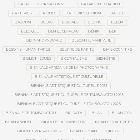
BATAILLE INFORMATIONNELLE
BATAILLON TCHADIEN
BATTERIES ÉLECTRIQUES
BATTERIES LITHIUM
BAUXITE
BAZOUM
BCEAO
BCID-AES
BEIJING
BELÉM
BELGIQUE
BEN LE CERVEAU
BÉNIN
BER
BERNARD AYLWARD
BESOIN HUMANITAIRE
BESOINS HUMANITAIRES
BEURRE DE KARITÉ
BIAIS COGNITIFS
BIBLIOTHÈQUES
BICÉPHALISME
BIEN-ÊTRE
BIENNALE AFRICAINE DE LA PHOTOGRAPHIE
BIENNALE ARTISTIQUE ET CULTURELLE
BIENNALE ARTISTIQUE ET CULTURELLE 2025
BIENNALE ARTISTIQUE ET CULTURELLE DE TOMBOUCTOU 2025
BIENNALE ARTISTIQUE ET CULTURELLE TOMBOUCTOU 2025
BIENNALE DE TOMBOUCTOU
BIG DATA
BILAN
BILAN 2024
BILAN ANNUEL
BILAN DE LA TRANSITION
BILAN DES ACTIVITÉS
BILAN ET PERSPECTIVES
BILAN HUMAIN
BINTOU