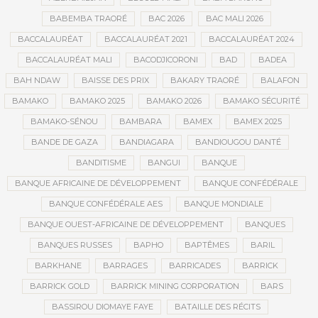
BABEMBA TRAORÉ
BAC 2026
BAC MALI 2026
BACCALAURÉAT
BACCALAURÉAT 2021
BACCALAURÉAT 2024
BACCALAURÉAT MALI
BACODJICORONI
BAD
BADEA
BAH NDAW
BAISSE DES PRIX
BAKARY TRAORÉ
BALAFON
BAMAKO
BAMAKO 2025
BAMAKO 2026
BAMAKO SÉCURITÉ
BAMAKO-SÉNOU
BAMBARA
BAMEX
BAMEX 2025
BANDE DE GAZA
BANDIAGARA
BANDIOUGOU DANTÉ
BANDITISME
BANGUI
BANQUE
BANQUE AFRICAINE DE DÉVELOPPEMENT
BANQUE CONFÉDÉRALE
BANQUE CONFÉDÉRALE AES
BANQUE MONDIALE
BANQUE OUEST-AFRICAINE DE DÉVELOPPEMENT
BANQUES
BANQUES RUSSES
BAPHO
BAPTÊMES
BARIL
BARKHANE
BARRAGES
BARRICADES
BARRICK
BARRICK GOLD
BARRICK MINING CORPORATION
BARS
BASSIROU DIOMAYE FAYE
BATAILLE DES RÉCITS