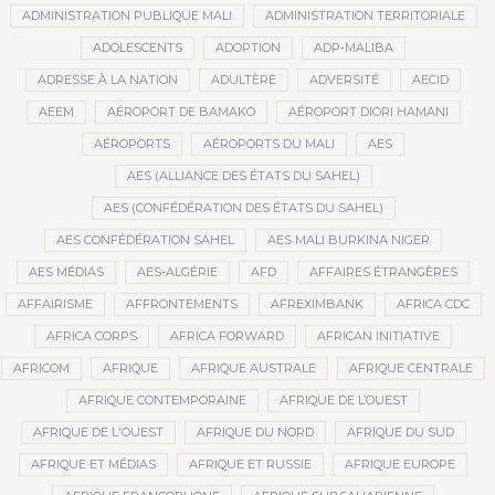
ADMINISTRATION PUBLIQUE MALI
ADMINISTRATION TERRITORIALE
ADOLESCENTS
ADOPTION
ADP-MALIBA
ADRESSE À LA NATION
ADULTÈRE
ADVERSITÉ
AECID
AEEM
AÉROPORT DE BAMAKO
AÉROPORT DIORI HAMANI
AÉROPORTS
AÉROPORTS DU MALI
AES
AES (ALLIANCE DES ÉTATS DU SAHEL)
AES (CONFÉDÉRATION DES ÉTATS DU SAHEL)
AES CONFÉDÉRATION SAHEL
AES MALI BURKINA NIGER
AES MÉDIAS
AES-ALGÉRIE
AFD
AFFAIRES ÉTRANGÈRES
AFFAIRISME
AFFRONTEMENTS
AFREXIMBANK
AFRICA CDC
AFRICA CORPS
AFRICA FORWARD
AFRICAN INITIATIVE
AFRICOM
AFRIQUE
AFRIQUE AUSTRALE
AFRIQUE CENTRALE
AFRIQUE CONTEMPORAINE
AFRIQUE DE L’OUEST
AFRIQUE DE L'OUEST
AFRIQUE DU NORD
AFRIQUE DU SUD
AFRIQUE ET MÉDIAS
AFRIQUE ET RUSSIE
AFRIQUE EUROPE