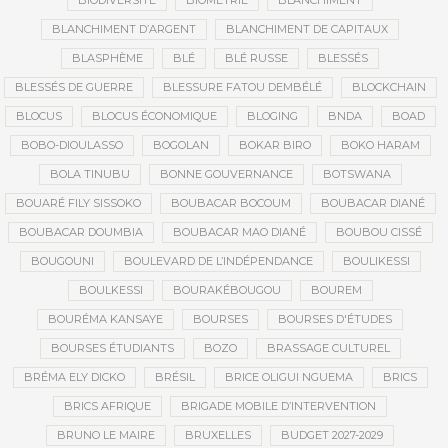
BIODIVERSITÉ
BIOMÉTRIE
BLANCHIMENT
BLANCHIMENT D’ARGENT
BLANCHIMENT DE CAPITAUX
BLASPHÈME
BLÉ
BLÉ RUSSE
BLESSÉS
BLESSÉS DE GUERRE
BLESSURE FATOU DEMBÉLÉ
BLOCKCHAIN
BLOCUS
BLOCUS ÉCONOMIQUE
BLOGING
BNDA
BOAD
BOBO-DIOULASSO
BOGOLAN
BOKAR BIRO
BOKO HARAM
BOLA TINUBU
BONNE GOUVERNANCE
BOTSWANA
BOUARÉ FILY SISSOKO
BOUBACAR BOCOUM
BOUBACAR DIANÉ
BOUBACAR DOUMBIA
BOUBACAR MAO DIANÉ
BOUBOU CISSÉ
BOUGOUNI
BOULEVARD DE L’INDÉPENDANCE
BOULIKESSI
BOULKESSI
BOURAKÉBOUGOU
BOUREM
BOURÉMA KANSAYE
BOURSES
BOURSES D'ÉTUDES
BOURSES ÉTUDIANTS
BOZO
BRASSAGE CULTUREL
BRÉMA ELY DICKO
BRÉSIL
BRICE OLIGUI NGUEMA
BRICS
BRICS AFRIQUE
BRIGADE MOBILE D’INTERVENTION
BRUNO LE MAIRE
BRUXELLES
BUDGET 2027-2029