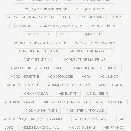
AFRIQUE FRANCOPHONE
AFRIQUE SUBSAHARIENNE
AFRIQUE SUBSAHRIENNE
AFRIQUE-RUSSIE
AGENCE INTERNATIONALE DE L’ÉNERGIE
AGENDA 2063
AGOA
AGRESSION
AGRESSION ASSIMI GOITA
AGRICULTEURS
AGRICULTURE
AGRICULTURE AFRICAINE
AGRICULTURE CONTRACTUELLE
AGRICULTURE DURABLE
AGRICULTURE ET ÉLEVAGE
AGRICULTURE IRRIGUÉE
AGRICULTURE MALI
AGRICULTURE MALIENNE
AGRICULTURE RÉSILIENTE SAHEL
AGRICULTURE SAHÉLIENNE
AGRO-INDUSTRIE
AGROÉCOLOGIE
AGRV
AGUELHOC
AGUIBOU DEMBÉLÉ
AHMADOU AL AMINOU LÔ
AHMED BABA
AÏCHA YATABARY
AÏD EL-FITR
AÏD EL-KÉBIR
AIDE ALIMENTAIRE
AIDE AU DÉVELOPPEMENT
AIDE FINANCIÈRE
AIDE HUMANITAIRE
AIDE INTERNATIONALE
AIDE PUBLIQUE AU DÉVELOPPEMENT
AIDES HUMANITAIRES
AIE
AIGE
AIGLES DAMES DU MALI
AIGLES DU MALI
AIR FRANCE