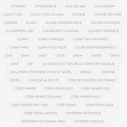
CITERNES
CITOYENNETÉ
CIVIL DE SAN
CIVILISATION
CIVILS TUÉS
CIVILS TUÉS AU MALI
CIVISME
CIVISME ROUTIER
CIWARA
CLABA
CLASSE DIPLOMATIQUE
CLASSE POLITIQUE
CLASSEMENT 2021
CLASSEMENT MONDIAL
CLÉMENT DEMBÉLÉ
CLIMAT
CLIMAT AFRIQUE
CLIMAT DES AFFAIRES
CLIMAT MALI
CLIMAT POLITIQUE
CLUBS PROFESSIONNELS
CMA
CMAS
CMDT
CMSS
CNDH
CNECE
CNPM
CNSP
CNT
CO-CONSTRUCTION DE LA 4ÈME RÉPUBLIQUE
COALITION CITOYENNE POUR LE SAHEL
COBALT
COCAÏNE
COCEM
CODE DE LA ROUTE
CODE DE PROCÉDURE PÉNALE
CODE MINIER
CODE MINIER 2023
CODE MINIER 2023
CODE MINIER 2023 MALI
CODE MINIER MALI
CODE MINIER MALI 2023
CODE PÉNAL
CODE PÉNAL 2024
CODE PÉNAL MALIEN
COHÉSION NATIONALE
COHÉSION NATIONALE MALI
COHÉSION SOCIALE