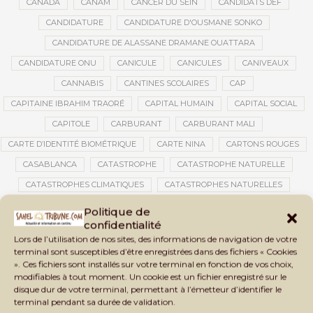
CANADA
CANAM
CANCER DU SEIN
CANDIDATS DEF
CANDIDATURE
CANDIDATURE D'OUSMANE SONKO
CANDIDATURE DE ALASSANE DRAMANE OUATTARA
CANDIDATURE ONU
CANICULE
CANICULES
CANIVEAUX
CANNABIS
CANTINES SCOLAIRES
CAP
CAPITAINE IBRAHIM TRAORÉ
CAPITAL HUMAIN
CAPITAL SOCIAL
CAPITOLE
CARBURANT
CARBURANT MALI
CARTE D’IDENTITÉ BIOMÉTRIQUE
CARTE NINA
CARTONS ROUGES
CASABLANCA
CATASTROPHE
CATASTROPHE NATURELLE
CATASTROPHES CLIMATIQUES
CATASTROPHES NATURELLES
CAUTION 10 000 DOLLARS
CAUTION DE VISA
CDAT
CECOGEC
Politique de
confidentialité
CÉDÉAO
CEDEAO
CEI
CÉLÉBRATION NATIONALE
CEMAC
Lors de l’utilisation de nos sites, des informations de navigation de votre
CEMAPI
CEN-SNESUP
CENOU
CENSURE
terminal sont susceptibles d’être enregistrées dans des fichiers « Cookies
». Ces fichiers sont installés sur votre terminal en fonction de vos choix,
CENTRAFRIQUE
CENTRALE SOLAIRE
modifiables à tout moment. Un cookie est un fichier enregistré sur le
CENTRALE SOLAIRE DE SANANKOROBA
CENTRALES SOLAIRES
disque dur de votre terminal, permettant à l’émetteur d’identifier le
terminal pendant sa durée de validation.
CENTRE D'INTELLIGENCE ARTIFICIELLE