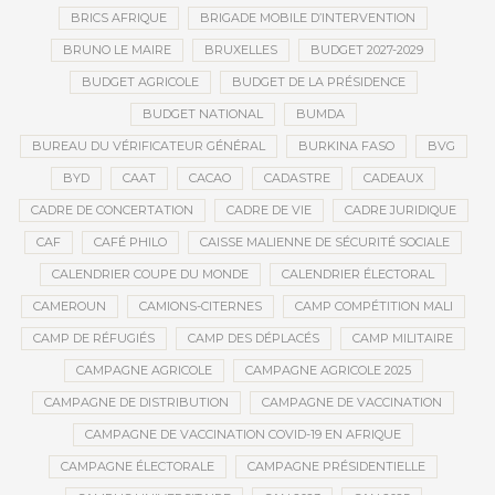
BRICS AFRIQUE
BRIGADE MOBILE D’INTERVENTION
BRUNO LE MAIRE
BRUXELLES
BUDGET 2027-2029
BUDGET AGRICOLE
BUDGET DE LA PRÉSIDENCE
BUDGET NATIONAL
BUMDA
BUREAU DU VÉRIFICATEUR GÉNÉRAL
BURKINA FASO
BVG
BYD
CAAT
CACAO
CADASTRE
CADEAUX
CADRE DE CONCERTATION
CADRE DE VIE
CADRE JURIDIQUE
CAF
CAFÉ PHILO
CAISSE MALIENNE DE SÉCURITÉ SOCIALE
CALENDRIER COUPE DU MONDE
CALENDRIER ÉLECTORAL
CAMEROUN
CAMIONS-CITERNES
CAMP COMPÉTITION MALI
CAMP DE RÉFUGIÉS
CAMP DES DÉPLACÉS
CAMP MILITAIRE
CAMPAGNE AGRICOLE
CAMPAGNE AGRICOLE 2025
CAMPAGNE DE DISTRIBUTION
CAMPAGNE DE VACCINATION
CAMPAGNE DE VACCINATION COVID-19 EN AFRIQUE
CAMPAGNE ÉLECTORALE
CAMPAGNE PRÉSIDENTIELLE