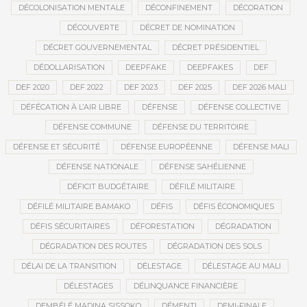
DÉCOLONISATION MENTALE
DÉCONFINEMENT
DÉCORATION
DÉCOUVERTE
DÉCRET DE NOMINATION
DÉCRET GOUVERNEMENTAL
DÉCRET PRÉSIDENTIEL
DÉDOLLARISATION
DEEPFAKE
DEEPFAKES
DEF
DEF 2020
DEF 2022
DEF 2023
DEF 2025
DEF 2026 MALI
DÉFÉCATION À L’AIR LIBRE
DÉFENSE
DÉFENSE COLLECTIVE
DÉFENSE COMMUNE
DÉFENSE DU TERRITOIRE
DÉFENSE ET SÉCURITÉ
DÉFENSE EUROPÉENNE
DÉFENSE MALI
DÉFENSE NATIONALE
DÉFENSE SAHÉLIENNE
DÉFICIT BUDGÉTAIRE
DÉFILÉ MILITAIRE
DÉFILÉ MILITAIRE BAMAKO
DÉFIS
DÉFIS ÉCONOMIQUES
DÉFIS SÉCURITAIRES
DÉFORESTATION
DÉGRADATION
DÉGRADATION DES ROUTES
DÉGRADATION DES SOLS
DÉLAI DE LA TRANSITION
DÉLESTAGE
DÉLESTAGE AU MALI
DÉLESTAGES
DÉLINQUANCE FINANCIÈRE
DEMBÉLÉ MADINA SISSOKO
DÉMENTI
DEMI-FINALE