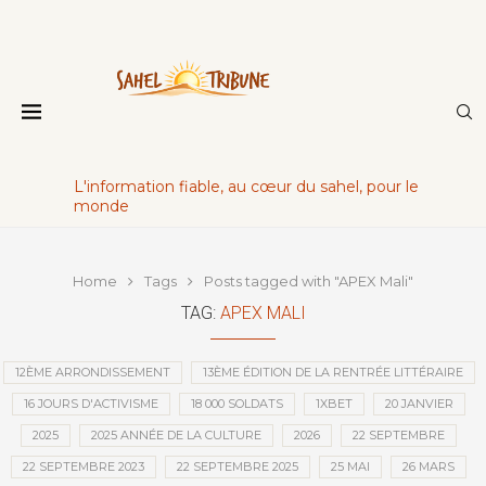
L'information fiable, au cœur du sahel, pour le
monde
Home
Tags
Posts tagged with "APEX Mali"
TAG:
APEX MALI
12ÈME ARRONDISSEMENT
13ÈME ÉDITION DE LA RENTRÉE LITTÉRAIRE
16 JOURS D'ACTIVISME
18 000 SOLDATS
1XBET
20 JANVIER
2025
2025 ANNÉE DE LA CULTURE
2026
22 SEPTEMBRE
22 SEPTEMBRE 2023
22 SEPTEMBRE 2025
25 MAI
26 MARS