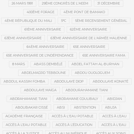
26 MARS 1991
29ÈME CONGRÈS DE L'AEEM
31 DÉCEMBRE
400ÈME FORAGE
4ÈME PONT DE BAMAKO
4ÈME RÉPUBLIQUE DU MALI
5°C
5ÈME RECENSEMENT GÉNÉRAL
61ÈME ANNIVERSAIRE
62ÈME ANNIVERSAIRE
63ÈME ANNIVERSAIRE
63ÈME ANNIVERSAIRE DE L'ARMÉE MALIENNE
64ÈME ANNIVERSAIRE
65E ANNIVERSAIRE
65E ANNIVERSAIRE DE L’INDÉPENDANCE
65E ANNIVERSAIRE FAMA
8 MARS
ABASS DEMBÉLÉ
ABDEL FATTAH AL-BURHAN
ABDELMADJID TEBBOUNE
ABDOU OUOLOGUEM
ABDOUL KASSIM FOMBA
ABDOULAYE DIOP
ABDOULAYE KONATÉ
ABDOULAYE MAÏGA
ABDOURAHAMANE TIANI
ABDRAHAMANE TIANI
ABDRAMANE COULIBALY
ABIDJAN
ABOUBAKAR CISSÉ
ABSI
ABSTENTION
ABUJA
ACADÉMIE FRANÇAISE
ACCÈS À L'EAU POTABLE
ACCÈS À L’EAU
ACCÈS À L’EAU POTABLE
ACCÈS À L’ÉDUCATION
ACCÈS À L'EAU
ACCÈS À LA JUSTICE
ACCÈS AU NUMÉRIQUE
ACCÈS AUX SOINS