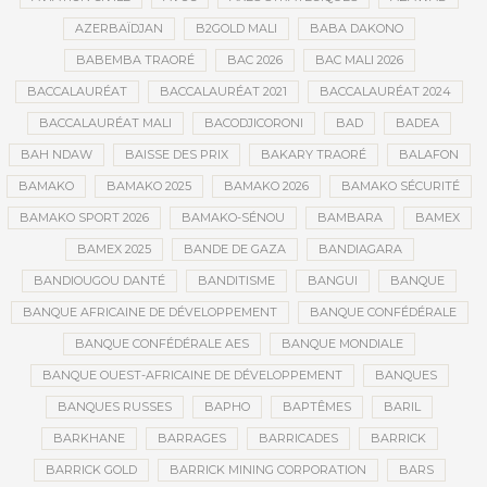
AZERBAÏDJAN
B2GOLD MALI
BABA DAKONO
BABEMBA TRAORÉ
BAC 2026
BAC MALI 2026
BACCALAURÉAT
BACCALAURÉAT 2021
BACCALAURÉAT 2024
BACCALAURÉAT MALI
BACODJICORONI
BAD
BADEA
BAH NDAW
BAISSE DES PRIX
BAKARY TRAORÉ
BALAFON
BAMAKO
BAMAKO 2025
BAMAKO 2026
BAMAKO SÉCURITÉ
BAMAKO SPORT 2026
BAMAKO-SÉNOU
BAMBARA
BAMEX
BAMEX 2025
BANDE DE GAZA
BANDIAGARA
BANDIOUGOU DANTÉ
BANDITISME
BANGUI
BANQUE
BANQUE AFRICAINE DE DÉVELOPPEMENT
BANQUE CONFÉDÉRALE
BANQUE CONFÉDÉRALE AES
BANQUE MONDIALE
BANQUE OUEST-AFRICAINE DE DÉVELOPPEMENT
BANQUES
BANQUES RUSSES
BAPHO
BAPTÊMES
BARIL
BARKHANE
BARRAGES
BARRICADES
BARRICK
BARRICK GOLD
BARRICK MINING CORPORATION
BARS