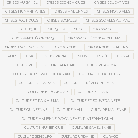
CRISES AU SAHEL
CRISES ÉCONOMIQUES
CRISES ÉDUCATIVES
CRISES HUMANITAIRES
CRISES MALIENNES
CRISES MONDIALES
CRISES POLITIQUES
CRISES SOCIALES
CRISES SOCIALES AU MALI
CRITIQUE
CRITIQUES
CRNC
CROISSANCE
CROISSANCE ÉCONOMIQUE
CROISSANCE ÉCONOMIQUE MALI
CROISSANCE INCLUSIVE
CROIX ROUGE
CROIX-ROUGE MALIENNE
CRUES
CSA
CSC BURKINA
CSCOM
CSRÉF
CUIVRE
CULTURE
CULTURE AFRICAINE
CULTURE AU MALI
CULTURE AU SERVICE DE LA PAIX
CULTURE DE LA LECTURE
CULTURE DE LA PAIX
CULTURE ET DÉVELOPPEMENT
CULTURE ET ÉCONOMIE
CULTURE ET PAIX
CULTURE ET PAIX AU MALI
CULTURE ET SOUVERAINETÉ
CULTURE GUINÉENNE
CULTURE MALI
CULTURE MALIENNE
CULTURE MALIENNE RAYONNEMENT INTERNATIONAL
CULTURE NUMÉRIQUE
CULTURE SAHÉLIENNE
CULTURE SÉNOUFO
CULTURE URBAINE
CURAGE