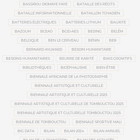
BASSIROU DIOMAYE FAYE
BATAILLE DES RÉCITS
BATAILLE INFORMATIONNELLE
BATAILLON TCHADIEN
BATTERIES ÉLECTRIQUES
BATTERIES LITHIUM
BAUXITE
BAZOUM
BCEAO
BCID-AES
BEIJING
BELÉM
BELGIQUE
BEN LE CERVEAU
BÉNIN
BER
BERNARD AYLWARD
BESOIN HUMANITAIRE
BESOINS HUMANITAIRES
BEURRE DE KARITÉ
BIAIS COGNITIFS
BIBLIOTHÈQUES
BICÉPHALISME
BIEN-ÊTRE
BIENNALE AFRICAINE DE LA PHOTOGRAPHIE
BIENNALE ARTISTIQUE ET CULTURELLE
BIENNALE ARTISTIQUE ET CULTURELLE 2025
BIENNALE ARTISTIQUE ET CULTURELLE DE TOMBOUCTOU 2025
BIENNALE ARTISTIQUE ET CULTURELLE TOMBOUCTOU 2025
BIENNALE DE TOMBOUCTOU
BIENNALE SPORTIVE MALI
BIG DATA
BILAN
BILAN 2024
BILAN ANNUEL