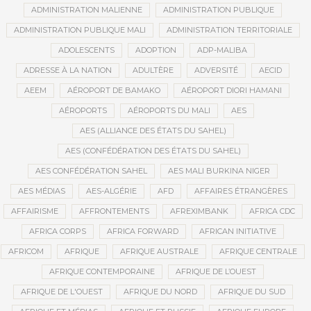
ADMINISTRATION MALIENNE
ADMINISTRATION PUBLIQUE
ADMINISTRATION PUBLIQUE MALI
ADMINISTRATION TERRITORIALE
ADOLESCENTS
ADOPTION
ADP-MALIBA
ADRESSE À LA NATION
ADULTÈRE
ADVERSITÉ
AECID
AEEM
AÉROPORT DE BAMAKO
AÉROPORT DIORI HAMANI
AÉROPORTS
AÉROPORTS DU MALI
AES
AES (ALLIANCE DES ÉTATS DU SAHEL)
AES (CONFÉDÉRATION DES ÉTATS DU SAHEL)
AES CONFÉDÉRATION SAHEL
AES MALI BURKINA NIGER
AES MÉDIAS
AES-ALGÉRIE
AFD
AFFAIRES ÉTRANGÈRES
AFFAIRISME
AFFRONTEMENTS
AFREXIMBANK
AFRICA CDC
AFRICA CORPS
AFRICA FORWARD
AFRICAN INITIATIVE
AFRICOM
AFRIQUE
AFRIQUE AUSTRALE
AFRIQUE CENTRALE
AFRIQUE CONTEMPORAINE
AFRIQUE DE L’OUEST
AFRIQUE DE L'OUEST
AFRIQUE DU NORD
AFRIQUE DU SUD