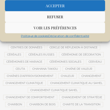
CENTRALE SOLAIRE DE SANANKOROBA
CENTRALES SOLAIRES
ACCEPTER
CENTRE D'INTELLIGENCE ARTIFICIELLE
REFUSER
CENTRE DE SANTÉ COMMUNAUTAIRE
CENTRE DU MALI
CENTRE INTERNATIONAL DE CONFÉRENCES DE BAMAKO
VOIR LES PRÉFÉRENCES
CENTRE MALI
Politique de cookies
Déclaration de confidentialité
CENTRE NATIONAL DES EXAMENS ET CONCOURS DE L’ÉDUCATION
CENTRES DE DONNÉES
CERCLE DE RÉFLEXION À DISTANCE
CÉRÉALES
CÉRÉALES RUSSES
CÉRÉMONIE DE DÉCORATION
CÉRÉMONIES DE MARIAGE
CÉRÉMONIES SOCIALES
CERVEAU
CEUTA
CHAHANA TAKIOU
CHAÎNE DE VALEUR
CHAÎNES D’APPROVISIONNEMENT
CHALEUR
CHANGEMENT
CHANGEMENT CLIMATIQUE
CHANGEMENT CLIMATIQUE AU SAHEL
CHANGEMENT CLIMATIQUE SAHEL
CHANGEMENT DE COMPORTEMENT
CHANGEMENT DE STRATÉGIE
CHARBON
CHARBON DE BOIS
CHARTE DE LA TRANSITION