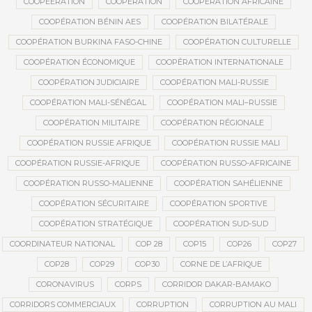
COOPEERATION
COOPÉRATION
COOPÉRATION AFRICAINE
COOPÉRATION BÉNIN AES
COOPÉRATION BILATÉRALE
COOPÉRATION BURKINA FASO-CHINE
COOPÉRATION CULTURELLE
COOPÉRATION ÉCONOMIQUE
COOPÉRATION INTERNATIONALE
COOPÉRATION JUDICIAIRE
COOPÉRATION MALI-RUSSIE
COOPÉRATION MALI-SÉNÉGAL
COOPÉRATION MALI–RUSSIE
COOPÉRATION MILITAIRE
COOPÉRATION RÉGIONALE
COOPÉRATION RUSSIE AFRIQUE
COOPÉRATION RUSSIE MALI
COOPÉRATION RUSSIE-AFRIQUE
COOPÉRATION RUSSO-AFRICAINE
COOPÉRATION RUSSO-MALIENNE
COOPÉRATION SAHÉLIENNE
COOPÉRATION SÉCURITAIRE
COOPÉRATION SPORTIVE
COOPÉRATION STRATÉGIQUE
COOPÉRATION SUD-SUD
COORDINATEUR NATIONAL
COP 28
COP15
COP26
COP27
COP28
COP29
COP30
CORNE DE L’AFRIQUE
CORONAVIRUS
CORPS
CORRIDOR DAKAR-BAMAKO
CORRIDORS COMMERCIAUX
CORRUPTION
CORRUPTION AU MALI