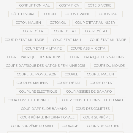
CORRUPTION MALI
COSTA RICA
CÔTE D’IVOIRE
CÔTE D'IVOIRE
COTON
COTON GRAINE
COTON MALI
COTON MALIEN
COTONOU
COUP D'ETAT AU NIGER
COUP D’ÉTAT
COUP D'ETAT
COUP D'ÉTAT
COUP D'ETAT MILITAIRE
COUP ETAT MALI
COUP ÉTAT MILITAIRE
COUP ETAT MILITAIRE
COUPE ASSIMI GOÏTA
COUPE D'AFRIQUE DES NATIONS
COUPE D’AFRIQUE DES NATIONS
COUPE D’AFRIQUE DES NATIONS FÉMININE 2026
COUPE DU MONDE
COUPE DU MONDE 2026
COUPLE
COUPLE MALIEN
COUPLES MALIENS
COUPS D’ÉTAT
COUPS D'ETAT
COUPURE ÉLECTRIQUE
COUR ASSISES DE BAMAKO
COUR CONSTITUTIONNELLE
COUR CONSTITUTIONNELLE DU MALI
COUR D’APPEL DE BAMAKO
COUR DES COMPTES
COUR PÉNALE INTERNATIONALE
COUR SUPRÊME
COUR SUPRÊME DU MALI
COURAGE
COURS DE SOUTIEN