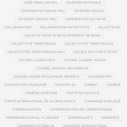
CODE PÉNAL MALIEN
COHÉSION NATIONALE
COHÉSION NATIONALE MALI
COHÉSION SOCIALE
COHÉSION SOCIALE MALI
COHÉSION SOCIALE SAHEL
COLLABORATION
COLLABORATION ENTRE ETATS
COLLECTEURS
COLLECTIF POUR LE DÉVELOPPEMENT DE BAKO
COLLECTIVITÉ TERRITORIALE
COLLECTIVITÉS TERRITORIALES
COLLECTIVITÉS TERRITORIALES MALI
COLLÈGE DES CHEFS D’ÉTAT
COLONEL ASSIMI GOÏTA
COLONEL LASSINA TOGOLA
COLONEL MAMADY DOUMBOUYA
COLONEL-MAJOR SOULEYMANE DEMBÉLÉ
COLONISATION
COLONISATION FRANÇAISE
COMATEX-SA
COMBAT
COMÉDIE
COMÉDIE AFRICAINE
COMITÉ DE PILOTAGE
COMITÉ INTERNATIONAL DE LA CROIX-ROUGE
COMMANDE PUBLIQUE
COMMÉMORATION
COMMÉMORATION DE L'INDÉPENDANCE
COMMÉMORATION DU 14 JANVIER
COMMERÇANTS
COMMERCE
COMMERCE EXTÉRIEUR
COMMERCE INTERNATIONAL