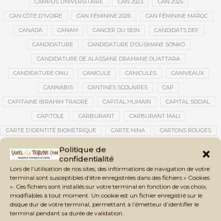
CAMPUS UNIVERSITAIRE
CAN 2023
CAN 2025
CAN CÔTE D'IVOIRE
CAN FÉMININE 2026
CAN FÉMININE MAROC
CANADA
CANAM
CANCER DU SEIN
CANDIDATS DEF
CANDIDATURE
CANDIDATURE D'OUSMANE SONKO
CANDIDATURE DE ALASSANE DRAMANE OUATTARA
CANDIDATURE ONU
CANICULE
CANICULES
CANIVEAUX
CANNABIS
CANTINES SCOLAIRES
CAP
CAPITAINE IBRAHIM TRAORÉ
CAPITAL HUMAIN
CAPITAL SOCIAL
CAPITOLE
CARBURANT
CARBURANT MALI
CARTE D’IDENTITÉ BIOMÉTRIQUE
CARTE NINA
CARTONS ROUGES
CASABLANCA
CATASTROPHE
CATASTROPHE NATURELLE
Politique de
confidentialité
CATASTROPHES CLIMATIQUES
CATASTROPHES NATURELLES
Lors de l’utilisation de nos sites, des informations de navigation de votre
CAUTION 10 000 DOLLARS
CAUTION DE VISA
CDAT
CECOGEC
terminal sont susceptibles d’être enregistrées dans des fichiers « Cookies
». Ces fichiers sont installés sur votre terminal en fonction de vos choix,
CÉDÉAO
CEDEAO
CEI
CÉLÉBRATION NATIONALE
CEMAC
modifiables à tout moment. Un cookie est un fichier enregistré sur le
CEMAPI
CEN-SNESUP
CENOU
CENSURE
disque dur de votre terminal, permettant à l’émetteur d’identifier le
terminal pendant sa durée de validation.
CENTRAFRIQUE
CENTRALE SOLAIRE