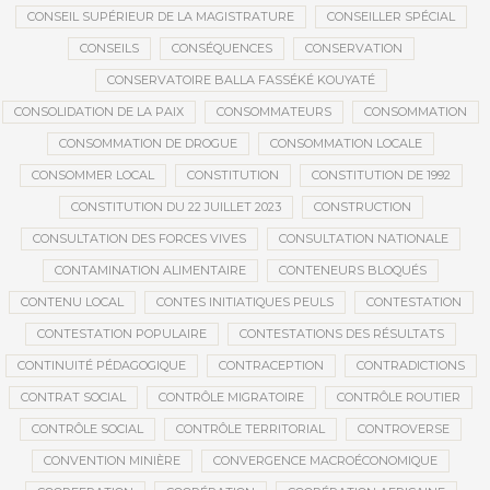
CONSEIL SUPÉRIEUR DE LA MAGISTRATURE
CONSEILLER SPÉCIAL
CONSEILS
CONSÉQUENCES
CONSERVATION
CONSERVATOIRE BALLA FASSÉKÉ KOUYATÉ
CONSOLIDATION DE LA PAIX
CONSOMMATEURS
CONSOMMATION
CONSOMMATION DE DROGUE
CONSOMMATION LOCALE
CONSOMMER LOCAL
CONSTITUTION
CONSTITUTION DE 1992
CONSTITUTION DU 22 JUILLET 2023
CONSTRUCTION
CONSULTATION DES FORCES VIVES
CONSULTATION NATIONALE
CONTAMINATION ALIMENTAIRE
CONTENEURS BLOQUÉS
CONTENU LOCAL
CONTES INITIATIQUES PEULS
CONTESTATION
CONTESTATION POPULAIRE
CONTESTATIONS DES RÉSULTATS
CONTINUITÉ PÉDAGOGIQUE
CONTRACEPTION
CONTRADICTIONS
CONTRAT SOCIAL
CONTRÔLE MIGRATOIRE
CONTRÔLE ROUTIER
CONTRÔLE SOCIAL
CONTRÔLE TERRITORIAL
CONTROVERSE
CONVENTION MINIÈRE
CONVERGENCE MACROÉCONOMIQUE