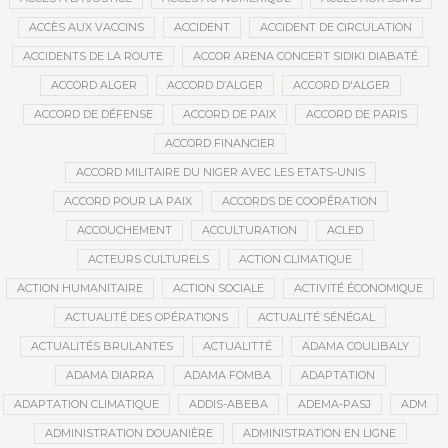
ACCÈS AUX VACCINS
ACCIDENT
ACCIDENT DE CIRCULATION
ACCIDENTS DE LA ROUTE
ACCOR ARENA CONCERT SIDIKI DIABATÉ
ACCORD ALGER
ACCORD D’ALGER
ACCORD D'ALGER
ACCORD DE DÉFENSE
ACCORD DE PAIX
ACCORD DE PARIS
ACCORD FINANCIER
ACCORD MILITAIRE DU NIGER AVEC LES ETATS-UNIS
ACCORD POUR LA PAIX
ACCORDS DE COOPÉRATION
ACCOUCHEMENT
ACCULTURATION
ACLED
ACTEURS CULTURELS
ACTION CLIMATIQUE
ACTION HUMANITAIRE
ACTION SOCIALE
ACTIVITÉ ÉCONOMIQUE
ACTUALITÉ DES OPÉRATIONS
ACTUALITÉ SÉNÉGAL
ACTUALITÉS BRULANTES
ACTUALITTÉ
ADAMA COULIBALY
ADAMA DIARRA
ADAMA FOMBA
ADAPTATION
ADAPTATION CLIMATIQUE
ADDIS-ABEBA
ADEMA-PASJ
ADM
ADMINISTRATION DOUANIÈRE
ADMINISTRATION EN LIGNE