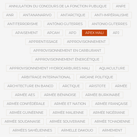
ANNULATION DU CONCOURS DE LA FONCTION PUBLIQUE
ANPE
ANR
ANTANANARIVO
ANTARCTIQUE
ANTI-IMPÉRIALISME
ANTITERRORISME
ANTÓNIO GUTERRES
ANTONIO GUTERRES
APAISEMENT
APCAM
APD
APEX MALI
APJ
APPRENTISSAGE
APPROVISIONNEMENT
APPROVISIONNEMENT EN CARBURANT
APPROVISIONNEMENT ÉNERGÉTIQUE
APPROVISIONNEMENT HYDROCARBURES MALI
AQUACULTURE
ARBITRAGE INTERNATIONAL
ARCANE POLITIQUE
ARCHITECTURE EN BANCO
ARCTIQUE
ARISTOTE
ARMÉE
ARMÉE AES
ARMÉE BÉNINOISE
ARMÉE BURKINABÉ
ARMÉE CONFÉDÉRALE
ARMÉE ET NATION
ARMÉE FRANÇAISE
ARMÉE GUINÉENNE
ARMÉE MALIENNE
ARMÉE NIGÉRIANE
ARMÉE SOUDANAISE
ARMÉE SOUVERAINE
ARMÉE TCHADIENNE
ARMÉES SAHÉLIENNES
ARMELLE DAKOUO
ARMEMENT