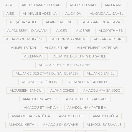
AIGE
AIGLES DAMES DU MALI
AIGLES DU MALI
AIR FRANCE
AISS
AKINWUMI ADESINA
AL-QAÏDA
AL-QAÏDA AU SAHEL
AL-QAÏDA SAHEL
ALAIN MAUFINET
ALASSANE OUATTARA
ALFOUSSEYNI DIAWARA
ALGER
ALGÉRIE
ALGORITHMES
ALHAMDOU AG ILYÈNE
ALI BONGO ODIMBA
ALI FARKA TOURÉ
ALIMENTATION
ALIOUNE TINE
ALLAITEMENT MATERNEL
ALLEMAGNE
ALLIANCE DES ETATS DU SAHEL
ALLIANCE DES ÉTATS DU SAHEL
ALLIANCE DES ÉTATS DU SAHEL (AES)
ALLIANCE SAHEL
ALLIANCE SAHÉLIENNE
ALLIANCES RÉGIONALES
ALOUSSÉNI SANOU
ALPHA CONDÉ
AMADOU AYA SANOGO
AMADOU BAGAYOKO
AMADOU ET LES AUTRES
AMADOU ET MARIAM
AMADOU HAMPATÉ BÂ
AMADOU HAMPÂTÉ BÂ
AMADOU HOTT
AMADOU KÉITA
AMADOU KEÏTA
AMADOU SY SAVANE
AMADOU SY SAVANÉ