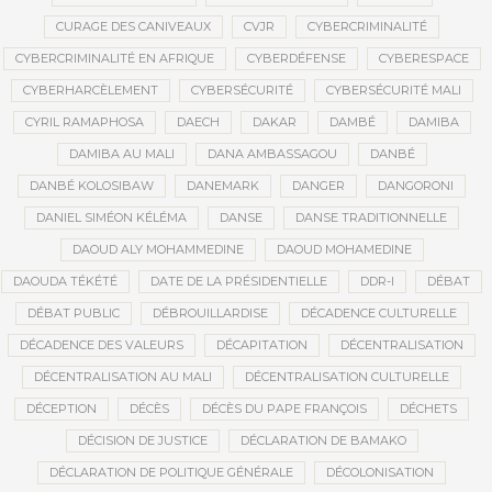
CURAGE DES CANIVEAUX
CVJR
CYBERCRIMINALITÉ
CYBERCRIMINALITÉ EN AFRIQUE
CYBERDÉFENSE
CYBERESPACE
CYBERHARCÈLEMENT
CYBERSÉCURITÉ
CYBERSÉCURITÉ MALI
CYRIL RAMAPHOSA
DAECH
DAKAR
DAMBÉ
DAMIBA
DAMIBA AU MALI
DANA AMBASSAGOU
DANBÉ
DANBÉ KOLOSIBAW
DANEMARK
DANGER
DANGORONI
DANIEL SIMÉON KÉLÉMA
DANSE
DANSE TRADITIONNELLE
DAOUD ALY MOHAMMEDINE
DAOUD MOHAMEDINE
DAOUDA TÉKÉTÉ
DATE DE LA PRÉSIDENTIELLE
DDR-I
DÉBAT
DÉBAT PUBLIC
DÉBROUILLARDISE
DÉCADENCE CULTURELLE
DÉCADENCE DES VALEURS
DÉCAPITATION
DÉCENTRALISATION
DÉCENTRALISATION AU MALI
DÉCENTRALISATION CULTURELLE
DÉCEPTION
DÉCÈS
DÉCÈS DU PAPE FRANÇOIS
DÉCHETS
DÉCISION DE JUSTICE
DÉCLARATION DE BAMAKO
DÉCLARATION DE POLITIQUE GÉNÉRALE
DÉCOLONISATION