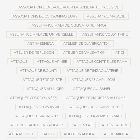
ASSOCIATION BÉNÉVOLE POUR LA SOLIDARITÉ INCLUSIVE
ASSOCIATIONS DE CONSOMMATEURS
ASSURANCE MALADIE
ASSURANCE MALADIE OBLIGATOIRE (AMO)
ASSURANCE MALADIE UNIVERSELLE
ASSURANCE VOLONTAIRE
ASTRAZENECA
ATELIER DE CLARIFICATION
ATELIER DE RÉFLEXION
ATELIER DE VALIDATION
ATIDI
ATTAQUE
ATTAQUE ARMÉE
ATTAQUE CONTRE LES FAMA
ATTAQUE DE BOUNTI
ATTAQUE DE TINZAOUATÈNE
ATTAQUE TERRORISTE
ATTAQUES 25 AVRIL 2026
ATTAQUES AU NIGER
ATTAQUES AU SAHEL
ATTAQUES COORDONNÉES
ATTAQUES DJIHADISTES AU SAHEL
ATTAQUES DU 25 AVRIL
ATTAQUES DU 25 AVRIL 2026
ATTAQUES TERRORISTES
ATTAQUES TERRORISTES MALI
ATTEINTE AUX BIENS PUBLICS
ATTENTAT
ATTÉNUATION
ATTRACTIVITÉ
AUDIT
AUDIT FINANCIER
AUDIT MINIER