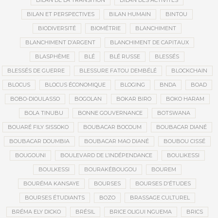
BILAN DE LA TRANSITION
BILAN DES ACTIVITÉS
BILAN ET PERSPECTIVES
BILAN HUMAIN
BINTOU
BIODIVERSITÉ
BIOMÉTRIE
BLANCHIMENT
BLANCHIMENT D’ARGENT
BLANCHIMENT DE CAPITAUX
BLASPHÈME
BLÉ
BLÉ RUSSE
BLESSÉS
BLESSÉS DE GUERRE
BLESSURE FATOU DEMBÉLÉ
BLOCKCHAIN
BLOCUS
BLOCUS ÉCONOMIQUE
BLOGING
BNDA
BOAD
BOBO-DIOULASSO
BOGOLAN
BOKAR BIRO
BOKO HARAM
BOLA TINUBU
BONNE GOUVERNANCE
BOTSWANA
BOUARÉ FILY SISSOKO
BOUBACAR BOCOUM
BOUBACAR DIANÉ
BOUBACAR DOUMBIA
BOUBACAR MAO DIANÉ
BOUBOU CISSÉ
BOUGOUNI
BOULEVARD DE L’INDÉPENDANCE
BOULIKESSI
BOULKESSI
BOURAKÉBOUGOU
BOUREM
BOURÉMA KANSAYE
BOURSES
BOURSES D'ÉTUDES
BOURSES ÉTUDIANTS
BOZO
BRASSAGE CULTUREL
BRÉMA ELY DICKO
BRÉSIL
BRICE OLIGUI NGUEMA
BRICS