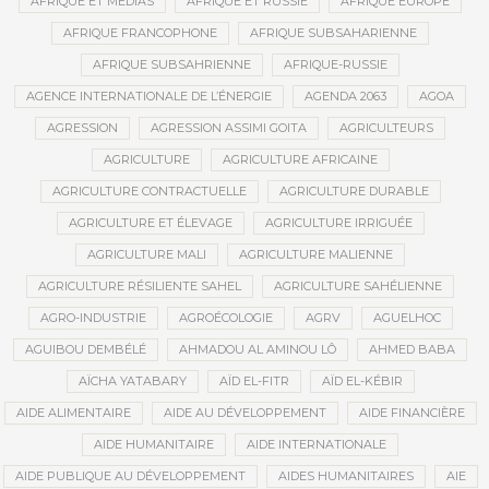
AFRIQUE ET MÉDIAS
AFRIQUE ET RUSSIE
AFRIQUE EUROPE
AFRIQUE FRANCOPHONE
AFRIQUE SUBSAHARIENNE
AFRIQUE SUBSAHRIENNE
AFRIQUE-RUSSIE
AGENCE INTERNATIONALE DE L’ÉNERGIE
AGENDA 2063
AGOA
AGRESSION
AGRESSION ASSIMI GOITA
AGRICULTEURS
AGRICULTURE
AGRICULTURE AFRICAINE
AGRICULTURE CONTRACTUELLE
AGRICULTURE DURABLE
AGRICULTURE ET ÉLEVAGE
AGRICULTURE IRRIGUÉE
AGRICULTURE MALI
AGRICULTURE MALIENNE
AGRICULTURE RÉSILIENTE SAHEL
AGRICULTURE SAHÉLIENNE
AGRO-INDUSTRIE
AGROÉCOLOGIE
AGRV
AGUELHOC
AGUIBOU DEMBÉLÉ
AHMADOU AL AMINOU LÔ
AHMED BABA
AÏCHA YATABARY
AÏD EL-FITR
AÏD EL-KÉBIR
AIDE ALIMENTAIRE
AIDE AU DÉVELOPPEMENT
AIDE FINANCIÈRE
AIDE HUMANITAIRE
AIDE INTERNATIONALE
AIDE PUBLIQUE AU DÉVELOPPEMENT
AIDES HUMANITAIRES
AIE