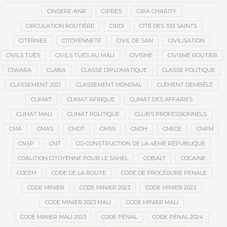
CINSERE-ANR
CIPRES
CIRA CHARITY
CIRCULATION ROUTIÈRE
CIRDI
CITÉ DES 333 SAINTS
CITERNES
CITOYENNETÉ
CIVIL DE SAN
CIVILISATION
CIVILS TUÉS
CIVILS TUÉS AU MALI
CIVISME
CIVISME ROUTIER
CIWARA
CLABA
CLASSE DIPLOMATIQUE
CLASSE POLITIQUE
CLASSEMENT 2021
CLASSEMENT MONDIAL
CLÉMENT DEMBÉLÉ
CLIMAT
CLIMAT AFRIQUE
CLIMAT DES AFFAIRES
CLIMAT MALI
CLIMAT POLITIQUE
CLUBS PROFESSIONNELS
CMA
CMAS
CMDT
CMSS
CNDH
CNECE
CNPM
CNSP
CNT
CO-CONSTRUCTION DE LA 4ÈME RÉPUBLIQUE
COALITION CITOYENNE POUR LE SAHEL
COBALT
COCAÏNE
COCEM
CODE DE LA ROUTE
CODE DE PROCÉDURE PÉNALE
CODE MINIER
CODE MINIER 2023
CODE MINIER 2023
CODE MINIER 2023 MALI
CODE MINIER MALI
CODE MINIER MALI 2023
CODE PÉNAL
CODE PÉNAL 2024