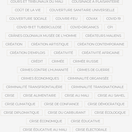
COURS ET TRIBUNAUX DU MALI
COUSINAGE À PLAISANTERIE
COÛT DE LA VIE
COUVERTURE SANITAIRE UNIVERSELLE
COUVERTURE SOCIALE
COUVRE-FEU
COVAX
COVID-19
COVID-19 ET TUBERCULOSE
COVID-ORGANICS
CPI
CRÂNES COLONIAUX MUSÉE DE L'HOMME
CRÉATEURS MALIENS
CRÉATION
CRÉATION ARTISTIQUE
CRÉATION CONTEMPORAINE
CRÉATION D’EMPLOIS
CRÉATIVITÉ
CRÉATIVITÉ AFRICAINE
CRÉDIT
CRIMÉE
CRIMÉE RUSSIE
CRIMES CONTRE L’HUMANITÉ
CRIMES DE GUERRE
CRIMES ÉCONOMIQUES
CRIMINALITÉ ORGANISÉE
CRIMINALITÉ TRANSFRONTALIÈRE
CRIMINALITÉ TRANSNATIONALE
CRISE
CRISE ALIMENTAIRE
CRISE AU MALI
CRISE AU SAHEL
CRISE CLIMATIQUE
CRISE DE CONFIANCE
CRISE DÉMOCRATIQUE
CRISE DIPLOMATIQUE
CRISE DU CARBURANT
CRISE ÉCOLOGIQUE
CRISE ÉCONOMIQUE
CRISE ÉDUCATIVE
CRISE ÉDUCATIVE AU MALI
CRISE ÉLECTORALE