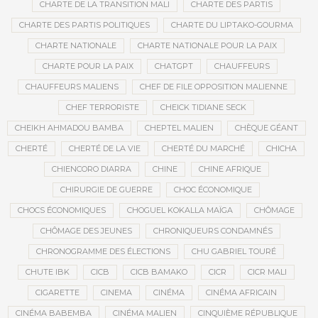
CHARTE DE LA TRANSITION MALI
CHARTE DES PARTIS
CHARTE DES PARTIS POLITIQUES
CHARTE DU LIPTAKO-GOURMA
CHARTE NATIONALE
CHARTE NATIONALE POUR LA PAIX
CHARTE POUR LA PAIX
CHATGPT
CHAUFFEURS
CHAUFFEURS MALIENS
CHEF DE FILE OPPOSITION MALIENNE
CHEF TERRORISTE
CHEICK TIDIANE SECK
CHEIKH AHMADOU BAMBA
CHEPTEL MALIEN
CHÈQUE GÉANT
CHERTÉ
CHERTÉ DE LA VIE
CHERTÉ DU MARCHÉ
CHICHA
CHIENCORO DIARRA
CHINE
CHINE AFRIQUE
CHIRURGIE DE GUERRE
CHOC ÉCONOMIQUE
CHOCS ÉCONOMIQUES
CHOGUEL KOKALLA MAÏGA
CHÔMAGE
CHÔMAGE DES JEUNES
CHRONIQUEURS CONDAMNÉS
CHRONOGRAMME DES ÉLECTIONS
CHU GABRIEL TOURÉ
CHUTE IBK
CICB
CICB BAMAKO
CICR
CICR MALI
CIGARETTE
CINEMA
CINÉMA
CINÉMA AFRICAIN
CINÉMA BABEMBA
CINÉMA MALIEN
CINQUIÈME RÉPUBLIQUE