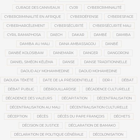
CURAGE DES CANIVEAUX
CVJR
CYBERCRIMINALITÉ
CYBERCRIMINALITÉ EN AFRIQUE
CYBERDÉFENSE
CYBERESPACE
CYBERHARCÈLEMENT
CYBERSÉCURITÉ
CYBERSÉCURITÉ MALI
CYRIL RAMAPHOSA
DAECH
DAKAR
DAMBÉ
DAMIBA
DAMIBA AU MALI
DANA AMBASSAGOU
DANBÉ
DANBÉ KOLOSIBAW
DANEMARK
DANGER
DANGORONI
DANIEL SIMÉON KÉLÉMA
DANSE
DANSE TRADITIONNELLE
DAOUD ALY MOHAMMEDINE
DAOUD MOHAMEDINE
DAOUDA TÉKÉTÉ
DATE DE LA PRÉSIDENTIELLE
DDR-I
DÉBAT
DÉBAT PUBLIC
DÉBROUILLARDISE
DÉCADENCE CULTURELLE
DÉCADENCE DES VALEURS
DÉCAPITATION
DÉCENTRALISATION
DÉCENTRALISATION AU MALI
DÉCENTRALISATION CULTURELLE
DÉCEPTION
DÉCÈS
DÉCÈS DU PAPE FRANÇOIS
DÉCHETS
DÉCISION DE JUSTICE
DÉCLARATION DE BAMAKO
DÉCLARATION DE POLITIQUE GÉNÉRALE
DÉCOLONISATION