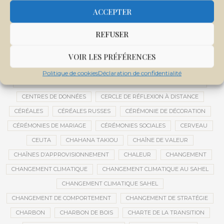
CENTRALE SOLAIRE DE SANANKOROBA
CENTRALES SOLAIRES
ACCEPTER
CENTRE D'INTELLIGENCE ARTIFICIELLE
REFUSER
CENTRE DE SANTÉ COMMUNAUTAIRE
CENTRE DU MALI
CENTRE INTERNATIONAL DE CONFÉRENCES DE BAMAKO
VOIR LES PRÉFÉRENCES
CENTRE MALI
Politique de cookies
Déclaration de confidentialité
CENTRE NATIONAL DES EXAMENS ET CONCOURS DE L’ÉDUCATION
CENTRES DE DONNÉES
CERCLE DE RÉFLEXION À DISTANCE
CÉRÉALES
CÉRÉALES RUSSES
CÉRÉMONIE DE DÉCORATION
CÉRÉMONIES DE MARIAGE
CÉRÉMONIES SOCIALES
CERVEAU
CEUTA
CHAHANA TAKIOU
CHAÎNE DE VALEUR
CHAÎNES D’APPROVISIONNEMENT
CHALEUR
CHANGEMENT
CHANGEMENT CLIMATIQUE
CHANGEMENT CLIMATIQUE AU SAHEL
CHANGEMENT CLIMATIQUE SAHEL
CHANGEMENT DE COMPORTEMENT
CHANGEMENT DE STRATÉGIE
CHARBON
CHARBON DE BOIS
CHARTE DE LA TRANSITION