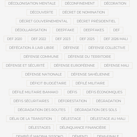
DÉCOLONISATION MENTALE
DÉCONFINEMENT
DÉCORATION
DÉCOUVERTE
DÉCRET DE NOMINATION
DÉCRET GOUVERNEMENTAL
DÉCRET PRÉSIDENTIEL
DÉDOLLARISATION
DEEPFAKE
DEEPFAKES
DEF
DEF 2020
DEF 2022
DEF 2023
DEF 2025
DEF 2026 MALI
DÉFÉCATION À L’AIR LIBRE
DÉFENSE
DÉFENSE COLLECTIVE
DÉFENSE COMMUNE
DÉFENSE DU TERRITOIRE
DÉFENSE ET SÉCURITÉ
DÉFENSE EUROPÉENNE
DÉFENSE MALI
DÉFENSE NATIONALE
DÉFENSE SAHÉLIENNE
DÉFICIT BUDGÉTAIRE
DÉFILÉ MILITAIRE
DÉFILÉ MILITAIRE BAMAKO
DÉFIS
DÉFIS ÉCONOMIQUES
DÉFIS SÉCURITAIRES
DÉFORESTATION
DÉGRADATION
DÉGRADATION DES ROUTES
DÉGRADATION DES SOLS
DÉLAI DE LA TRANSITION
DÉLESTAGE
DÉLESTAGE AU MALI
DÉLESTAGES
DÉLINQUANCE FINANCIÈRE
DEMBÉLÉ MADINA SISSOKO
DÉMENTI
DEMI-FINALE