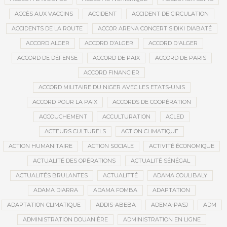
ACCÈS AUX VACCINS
ACCIDENT
ACCIDENT DE CIRCULATION
ACCIDENTS DE LA ROUTE
ACCOR ARENA CONCERT SIDIKI DIABATÉ
ACCORD ALGER
ACCORD D’ALGER
ACCORD D'ALGER
ACCORD DE DÉFENSE
ACCORD DE PAIX
ACCORD DE PARIS
ACCORD FINANCIER
ACCORD MILITAIRE DU NIGER AVEC LES ETATS-UNIS
ACCORD POUR LA PAIX
ACCORDS DE COOPÉRATION
ACCOUCHEMENT
ACCULTURATION
ACLED
ACTEURS CULTURELS
ACTION CLIMATIQUE
ACTION HUMANITAIRE
ACTION SOCIALE
ACTIVITÉ ÉCONOMIQUE
ACTUALITÉ DES OPÉRATIONS
ACTUALITÉ SÉNÉGAL
ACTUALITÉS BRULANTES
ACTUALITTÉ
ADAMA COULIBALY
ADAMA DIARRA
ADAMA FOMBA
ADAPTATION
ADAPTATION CLIMATIQUE
ADDIS-ABEBA
ADEMA-PASJ
ADM
ADMINISTRATION DOUANIÈRE
ADMINISTRATION EN LIGNE