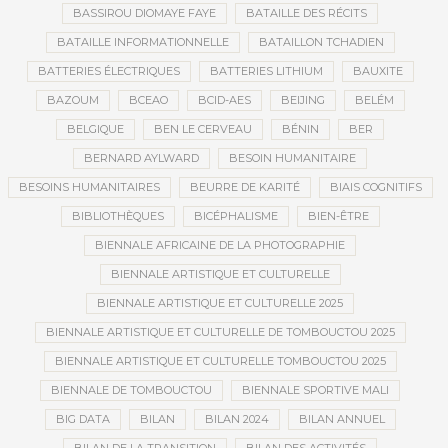
BASSIROU DIOMAYE FAYE
BATAILLE DES RÉCITS
BATAILLE INFORMATIONNELLE
BATAILLON TCHADIEN
BATTERIES ÉLECTRIQUES
BATTERIES LITHIUM
BAUXITE
BAZOUM
BCEAO
BCID-AES
BEIJING
BELÉM
BELGIQUE
BEN LE CERVEAU
BÉNIN
BER
BERNARD AYLWARD
BESOIN HUMANITAIRE
BESOINS HUMANITAIRES
BEURRE DE KARITÉ
BIAIS COGNITIFS
BIBLIOTHÈQUES
BICÉPHALISME
BIEN-ÊTRE
BIENNALE AFRICAINE DE LA PHOTOGRAPHIE
BIENNALE ARTISTIQUE ET CULTURELLE
BIENNALE ARTISTIQUE ET CULTURELLE 2025
BIENNALE ARTISTIQUE ET CULTURELLE DE TOMBOUCTOU 2025
BIENNALE ARTISTIQUE ET CULTURELLE TOMBOUCTOU 2025
BIENNALE DE TOMBOUCTOU
BIENNALE SPORTIVE MALI
BIG DATA
BILAN
BILAN 2024
BILAN ANNUEL