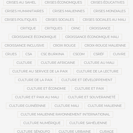
CRISES AU SAHEL
CRISES ÉCONOMIQUES
CRISES ÉDUCATIVES
CRISES HUMANITAIRES
CRISES MALIENNES
CRISES MONDIALES
CRISES POLITIQUES
CRISES SOCIALES
CRISES SOCIALES AU MALI
CRITIQUE
CRITIQUES
CRNC
CROISSANCE
CROISSANCE ÉCONOMIQUE
CROISSANCE ÉCONOMIQUE MALI
CROISSANCE INCLUSIVE
CROIX ROUGE
CROIX-ROUGE MALIENNE
CRUES
CSA
CSC BURKINA
CSCOM
CSRÉF
CUIVRE
CULTURE
CULTURE AFRICAINE
CULTURE AU MALI
CULTURE AU SERVICE DE LA PAIX
CULTURE DE LA LECTURE
CULTURE DE LA PAIX
CULTURE ET DÉVELOPPEMENT
CULTURE ET ÉCONOMIE
CULTURE ET PAIX
CULTURE ET PAIX AU MALI
CULTURE ET SOUVERAINETÉ
CULTURE GUINÉENNE
CULTURE MALI
CULTURE MALIENNE
CULTURE MALIENNE RAYONNEMENT INTERNATIONAL
CULTURE NUMÉRIQUE
CULTURE SAHÉLIENNE
CULTURE SÉNOUFO
CULTURE URBAINE
CURAGE