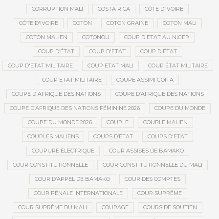
CORRUPTION MALI
COSTA RICA
CÔTE D’IVOIRE
CÔTE D'IVOIRE
COTON
COTON GRAINE
COTON MALI
COTON MALIEN
COTONOU
COUP D'ETAT AU NIGER
COUP D’ÉTAT
COUP D'ETAT
COUP D'ÉTAT
COUP D'ETAT MILITAIRE
COUP ETAT MALI
COUP ÉTAT MILITAIRE
COUP ETAT MILITAIRE
COUPE ASSIMI GOÏTA
COUPE D'AFRIQUE DES NATIONS
COUPE D’AFRIQUE DES NATIONS
COUPE D’AFRIQUE DES NATIONS FÉMININE 2026
COUPE DU MONDE
COUPE DU MONDE 2026
COUPLE
COUPLE MALIEN
COUPLES MALIENS
COUPS D’ÉTAT
COUPS D'ETAT
COUPURE ÉLECTRIQUE
COUR ASSISES DE BAMAKO
COUR CONSTITUTIONNELLE
COUR CONSTITUTIONNELLE DU MALI
COUR D’APPEL DE BAMAKO
COUR DES COMPTES
COUR PÉNALE INTERNATIONALE
COUR SUPRÊME
COUR SUPRÊME DU MALI
COURAGE
COURS DE SOUTIEN