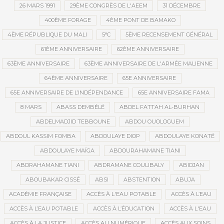
26 MARS 1991
29ÈME CONGRÈS DE L'AEEM
31 DÉCEMBRE
400ÈME FORAGE
4ÈME PONT DE BAMAKO
4ÈME RÉPUBLIQUE DU MALI
5°C
5ÈME RECENSEMENT GÉNÉRAL
61ÈME ANNIVERSAIRE
62ÈME ANNIVERSAIRE
63ÈME ANNIVERSAIRE
63ÈME ANNIVERSAIRE DE L'ARMÉE MALIENNE
64ÈME ANNIVERSAIRE
65E ANNIVERSAIRE
65E ANNIVERSAIRE DE L’INDÉPENDANCE
65E ANNIVERSAIRE FAMA
8 MARS
ABASS DEMBÉLÉ
ABDEL FATTAH AL-BURHAN
ABDELMADJID TEBBOUNE
ABDOU OUOLOGUEM
ABDOUL KASSIM FOMBA
ABDOULAYE DIOP
ABDOULAYE KONATÉ
ABDOULAYE MAÏGA
ABDOURAHAMANE TIANI
ABDRAHAMANE TIANI
ABDRAMANE COULIBALY
ABIDJAN
ABOUBAKAR CISSÉ
ABSI
ABSTENTION
ABUJA
ACADÉMIE FRANÇAISE
ACCÈS À L'EAU POTABLE
ACCÈS À L’EAU
ACCÈS À L’EAU POTABLE
ACCÈS À L’ÉDUCATION
ACCÈS À L'EAU
ACCÈS À LA JUSTICE
ACCÈS AU NUMÉRIQUE
ACCÈS AUX SOINS