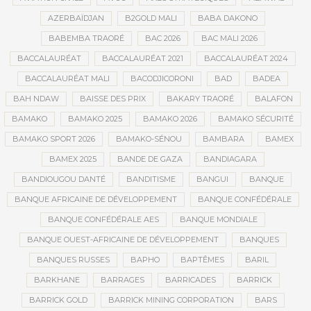
AZERBAÏDJAN
B2GOLD MALI
BABA DAKONO
BABEMBA TRAORÉ
BAC 2026
BAC MALI 2026
BACCALAURÉAT
BACCALAURÉAT 2021
BACCALAURÉAT 2024
BACCALAURÉAT MALI
BACODJICORONI
BAD
BADEA
BAH NDAW
BAISSE DES PRIX
BAKARY TRAORÉ
BALAFON
BAMAKO
BAMAKO 2025
BAMAKO 2026
BAMAKO SÉCURITÉ
BAMAKO SPORT 2026
BAMAKO-SÉNOU
BAMBARA
BAMEX
BAMEX 2025
BANDE DE GAZA
BANDIAGARA
BANDIOUGOU DANTÉ
BANDITISME
BANGUI
BANQUE
BANQUE AFRICAINE DE DÉVELOPPEMENT
BANQUE CONFÉDÉRALE
BANQUE CONFÉDÉRALE AES
BANQUE MONDIALE
BANQUE OUEST-AFRICAINE DE DÉVELOPPEMENT
BANQUES
BANQUES RUSSES
BAPHO
BAPTÊMES
BARIL
BARKHANE
BARRAGES
BARRICADES
BARRICK
BARRICK GOLD
BARRICK MINING CORPORATION
BARS