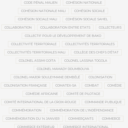
CODE PÉNAL MALIEN
COHÉSION NATIONALE
COHÉSION NATIONALE MALI
COHÉSION SOCIALE
COHÉSION SOCIALE MALI
COHÉSION SOCIALE SAHEL
COLLABORATION
COLLABORATION ENTRE ETATS
COLLECTEURS
COLLECTIF POUR LE DÉVELOPPEMENT DE BAKO
COLLECTIVITÉ TERRITORIALE
COLLECTIVITÉS TERRITORIALES
COLLECTIVITÉS TERRITORIALES MALI
COLLÈGE DES CHEFS D’ÉTAT
COLONEL ASSIMI GOÏTA
COLONEL LASSINA TOGOLA
COLONEL MAMADY DOUMBOUYA
COLONEL-MAJOR SOULEYMANE DEMBÉLÉ
COLONISATION
COLONISATION FRANÇAISE
COMATEX-SA
COMBAT
COMÉDIE
COMÉDIE AFRICAINE
COMITÉ DE PILOTAGE
COMITÉ INTERNATIONAL DE LA CROIX-ROUGE
COMMANDE PUBLIQUE
COMMÉMORATION
COMMÉMORATION DE L'INDÉPENDANCE
COMMÉMORATION DU 14 JANVIER
COMMERÇANTS
COMMERCE
COMMERCE EXTÉRIEUR
COMMERCE INTERNATIONAL