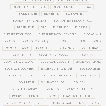
BILAN DE LA TRANSITION
BILAN DES ACTIVITÉS
BILAN ET PERSPECTIVES
BILAN HUMAIN
BINTOU
BIODIVERSITÉ
BIOMÉTRIE
BLANCHIMENT
BLANCHIMENT D’ARGENT
BLANCHIMENT DE CAPITAUX
BLASPHÈME
BLÉ
BLÉ RUSSE
BLESSÉS
BLESSÉS DE GUERRE
BLESSURE FATOU DEMBÉLÉ
BLOCKCHAIN
BLOCUS
BLOCUS ÉCONOMIQUE
BLOGING
BNDA
BOAD
BOBO-DIOULASSO
BOGOLAN
BOKAR BIRO
BOKO HARAM
BOLA TINUBU
BONNE GOUVERNANCE
BOTSWANA
BOUARÉ FILY SISSOKO
BOUBACAR BOCOUM
BOUBACAR DIANÉ
BOUBACAR DOUMBIA
BOUBACAR MAO DIANÉ
BOUBOU CISSÉ
BOUGOUNI
BOULEVARD DE L’INDÉPENDANCE
BOULIKESSI
BOULKESSI
BOURAKÉBOUGOU
BOUREM
BOURÉMA KANSAYE
BOURSES
BOURSES D'ÉTUDES
BOURSES ÉTUDIANTS
BOZO
BRASSAGE CULTUREL
BRÉMA ELY DICKO
BRÉSIL
BRICE OLIGUI NGUEMA
BRICS