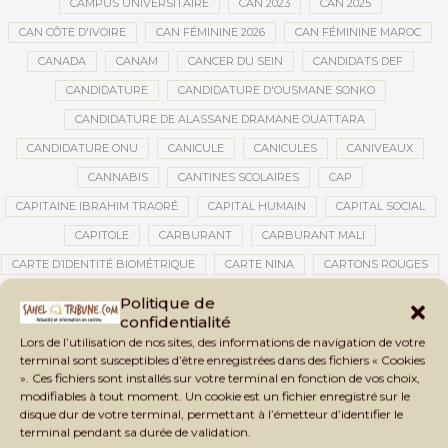
CAMPUS UNIVERSITAIRE
CAN 2023
CAN 2025
CAN CÔTE D'IVOIRE
CAN FÉMININE 2026
CAN FÉMININE MAROC
CANADA
CANAM
CANCER DU SEIN
CANDIDATS DEF
CANDIDATURE
CANDIDATURE D'OUSMANE SONKO
CANDIDATURE DE ALASSANE DRAMANE OUATTARA
CANDIDATURE ONU
CANICULE
CANICULES
CANIVEAUX
CANNABIS
CANTINES SCOLAIRES
CAP
CAPITAINE IBRAHIM TRAORÉ
CAPITAL HUMAIN
CAPITAL SOCIAL
CAPITOLE
CARBURANT
CARBURANT MALI
CARTE D’IDENTITÉ BIOMÉTRIQUE
CARTE NINA
CARTONS ROUGES
CASABLANCA
CATASTROPHE
CATASTROPHE NATURELLE
Politique de
confidentialité
CATASTROPHES CLIMATIQUES
CATASTROPHES NATURELLES
Lors de l’utilisation de nos sites, des informations de navigation de votre
CAUTION 10 000 DOLLARS
CAUTION DE VISA
CDAT
CECOGEC
terminal sont susceptibles d’être enregistrées dans des fichiers « Cookies
». Ces fichiers sont installés sur votre terminal en fonction de vos choix,
CÉDÉAO
CEDEAO
CEI
CÉLÉBRATION NATIONALE
CEMAC
modifiables à tout moment. Un cookie est un fichier enregistré sur le
CEMAPI
CEN-SNESUP
CENOU
CENSURE
disque dur de votre terminal, permettant à l’émetteur d’identifier le
terminal pendant sa durée de validation.
CENTRAFRIQUE
CENTRALE SOLAIRE