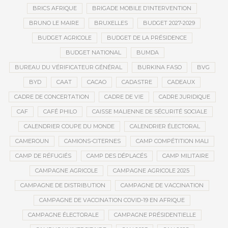
BRICS AFRIQUE
BRIGADE MOBILE D’INTERVENTION
BRUNO LE MAIRE
BRUXELLES
BUDGET 2027-2029
BUDGET AGRICOLE
BUDGET DE LA PRÉSIDENCE
BUDGET NATIONAL
BUMDA
BUREAU DU VÉRIFICATEUR GÉNÉRAL
BURKINA FASO
BVG
BYD
CAAT
CACAO
CADASTRE
CADEAUX
CADRE DE CONCERTATION
CADRE DE VIE
CADRE JURIDIQUE
CAF
CAFÉ PHILO
CAISSE MALIENNE DE SÉCURITÉ SOCIALE
CALENDRIER COUPE DU MONDE
CALENDRIER ÉLECTORAL
CAMEROUN
CAMIONS-CITERNES
CAMP COMPÉTITION MALI
CAMP DE RÉFUGIÉS
CAMP DES DÉPLACÉS
CAMP MILITAIRE
CAMPAGNE AGRICOLE
CAMPAGNE AGRICOLE 2025
CAMPAGNE DE DISTRIBUTION
CAMPAGNE DE VACCINATION
CAMPAGNE DE VACCINATION COVID-19 EN AFRIQUE
CAMPAGNE ÉLECTORALE
CAMPAGNE PRÉSIDENTIELLE