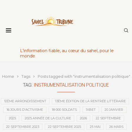
L'information fiable, au cœur du sahel, pour le
monde
Home
Tags
Posts tagged with "instrumentalisation politique"
TAG:
INSTRUMENTALISATION POLITIQUE
12ÈME ARRONDISSEMENT
13ÈME ÉDITION DE LA RENTRÉE LITTÉRAIRE
16 JOURS D'ACTIVISME
18 000 SOLDATS
1XBET
20 JANVIER
2025
2025 ANNÉE DE LA CULTURE
2026
22 SEPTEMBRE
22 SEPTEMBRE 2023
22 SEPTEMBRE 2025
25 MAI
26 MARS