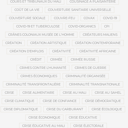
COURS ET TRIBUNAUX DU MALI
COUSINAGE À PLAISANTERIE
COÛT DE LA VIE
COUVERTURE SANITAIRE UNIVERSELLE
COUVERTURE SOCIALE
COUVRE-FEU
COVAX
COVID-19
COVID-19 ET TUBERCULOSE
COVID-ORGANICS
CPI
CRÂNES COLONIAUX MUSÉE DE L'HOMME
CRÉATEURS MALIENS
CRÉATION
CRÉATION ARTISTIQUE
CRÉATION CONTEMPORAINE
CRÉATION D’EMPLOIS
CRÉATIVITÉ
CRÉATIVITÉ AFRICAINE
CRÉDIT
CRIMÉE
CRIMÉE RUSSIE
CRIMES CONTRE L’HUMANITÉ
CRIMES DE GUERRE
CRIMES ÉCONOMIQUES
CRIMINALITÉ ORGANISÉE
CRIMINALITÉ TRANSFRONTALIÈRE
CRIMINALITÉ TRANSNATIONALE
CRISE
CRISE ALIMENTAIRE
CRISE AU MALI
CRISE AU SAHEL
CRISE CLIMATIQUE
CRISE DE CONFIANCE
CRISE DÉMOCRATIQUE
CRISE DIPLOMATIQUE
CRISE DU CARBURANT
CRISE ÉCOLOGIQUE
CRISE ÉCONOMIQUE
CRISE ÉDUCATIVE
CRISE ÉDUCATIVE AU MALI
CRISE ÉLECTORALE