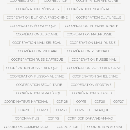
COOPEERATION
COOPÉRATION
COOPÉRATION AFRICAINE
COOPÉRATION BÉNIN AES
COOPÉRATION BILATÉRALE
COOPÉRATION BURKINA FASO-CHINE
COOPÉRATION CULTURELLE
COOPÉRATION ÉCONOMIQUE
COOPÉRATION INTERNATIONALE
COOPÉRATION JUDICIAIRE
COOPÉRATION MALI-RUSSIE
COOPÉRATION MALI-SÉNÉGAL
COOPÉRATION MALI–RUSSIE
COOPÉRATION MILITAIRE
COOPÉRATION RÉGIONALE
COOPÉRATION RUSSIE AFRIQUE
COOPÉRATION RUSSIE MALI
COOPÉRATION RUSSIE-AFRIQUE
COOPÉRATION RUSSO-AFRICAINE
COOPÉRATION RUSSO-MALIENNE
COOPÉRATION SAHÉLIENNE
COOPÉRATION SÉCURITAIRE
COOPÉRATION SPORTIVE
COOPÉRATION STRATÉGIQUE
COOPÉRATION SUD-SUD
COORDINATEUR NATIONAL
COP 28
COP15
COP26
COP27
COP28
COP29
COP30
CORNE DE L’AFRIQUE
CORONAVIRUS
CORPS
CORRIDOR DAKAR-BAMAKO
CORRIDORS COMMERCIAUX
CORRUPTION
CORRUPTION AU MALI