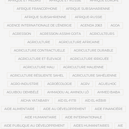
AFRIQUE ET MÉDIAS
AFRIQUE ET RUSSIE
AFRIQUE EUROPE
AFRIQUE FRANCOPHONE
AFRIQUE SUBSAHARIENNE
AFRIQUE SUBSAHRIENNE
AFRIQUE-RUSSIE
AGENCE INTERNATIONALE DE L’ÉNERGIE
AGENDA 2063
AGOA
AGRESSION
AGRESSION ASSIMI GOITA
AGRICULTEURS
AGRICULTURE
AGRICULTURE AFRICAINE
AGRICULTURE CONTRACTUELLE
AGRICULTURE DURABLE
AGRICULTURE ET ÉLEVAGE
AGRICULTURE IRRIGUÉE
AGRICULTURE MALI
AGRICULTURE MALIENNE
AGRICULTURE RÉSILIENTE SAHEL
AGRICULTURE SAHÉLIENNE
AGRO-INDUSTRIE
AGROÉCOLOGIE
AGRV
AGUELHOC
AGUIBOU DEMBÉLÉ
AHMADOU AL AMINOU LÔ
AHMED BABA
AÏCHA YATABARY
AÏD EL-FITR
AÏD EL-KÉBIR
AIDE ALIMENTAIRE
AIDE AU DÉVELOPPEMENT
AIDE FINANCIÈRE
AIDE HUMANITAIRE
AIDE INTERNATIONALE
AIDE PUBLIQUE AU DÉVELOPPEMENT
AIDES HUMANITAIRES
AIE