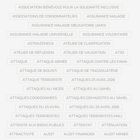
ASSOCIATION BÉNÉVOLE POUR LA SOLIDARITÉ INCLUSIVE
ASSOCIATIONS DE CONSOMMATEURS
ASSURANCE MALADIE
ASSURANCE MALADIE OBLIGATOIRE (AMO)
ASSURANCE MALADIE UNIVERSELLE
ASSURANCE VOLONTAIRE
ASTRAZENECA
ATELIER DE CLARIFICATION
ATELIER DE RÉFLEXION
ATELIER DE VALIDATION
ATIDI
ATTAQUE
ATTAQUE ARMÉE
ATTAQUE CONTRE LES FAMA
ATTAQUE DE BOUNTI
ATTAQUE DE TINZAOUATÈNE
ATTAQUE TERRORISTE
ATTAQUES 25 AVRIL 2026
ATTAQUES AU NIGER
ATTAQUES AU SAHEL
ATTAQUES COORDONNÉES
ATTAQUES DJIHADISTES AU SAHEL
ATTAQUES DU 25 AVRIL
ATTAQUES DU 25 AVRIL 2026
ATTAQUES TERRORISTES
ATTAQUES TERRORISTES MALI
ATTEINTE AUX BIENS PUBLICS
ATTENTAT
ATTÉNUATION
ATTRACTIVITÉ
AUDIT
AUDIT FINANCIER
AUDIT MINIER