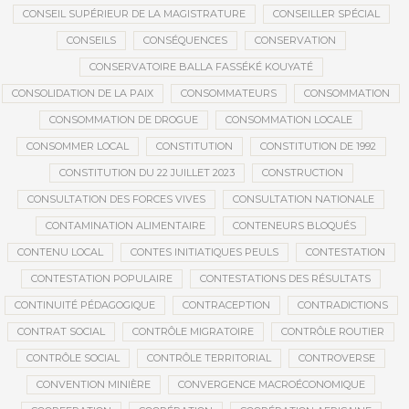
CONSEIL SUPÉRIEUR DE LA MAGISTRATURE
CONSEILLER SPÉCIAL
CONSEILS
CONSÉQUENCES
CONSERVATION
CONSERVATOIRE BALLA FASSÉKÉ KOUYATÉ
CONSOLIDATION DE LA PAIX
CONSOMMATEURS
CONSOMMATION
CONSOMMATION DE DROGUE
CONSOMMATION LOCALE
CONSOMMER LOCAL
CONSTITUTION
CONSTITUTION DE 1992
CONSTITUTION DU 22 JUILLET 2023
CONSTRUCTION
CONSULTATION DES FORCES VIVES
CONSULTATION NATIONALE
CONTAMINATION ALIMENTAIRE
CONTENEURS BLOQUÉS
CONTENU LOCAL
CONTES INITIATIQUES PEULS
CONTESTATION
CONTESTATION POPULAIRE
CONTESTATIONS DES RÉSULTATS
CONTINUITÉ PÉDAGOGIQUE
CONTRACEPTION
CONTRADICTIONS
CONTRAT SOCIAL
CONTRÔLE MIGRATOIRE
CONTRÔLE ROUTIER
CONTRÔLE SOCIAL
CONTRÔLE TERRITORIAL
CONTROVERSE
CONVENTION MINIÈRE
CONVERGENCE MACROÉCONOMIQUE