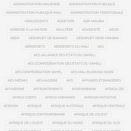
ADMINISTRATION MALIENNE
ADMINISTRATION PUBLIQUE
ADMINISTRATION PUBLIQUE MALI
ADMINISTRATION TERRITORIALE
ADOLESCENTS
ADOPTION
ADP-MALIBA
ADRESSE À LA NATION
ADULTÈRE
ADVERSITÉ
AECID
AEEM
AÉROPORT DE BAMAKO
AÉROPORT DIORI HAMANI
AÉROPORTS
AÉROPORTS DU MALI
AES
AES (ALLIANCE DES ÉTATS DU SAHEL)
AES (CONFÉDÉRATION DES ÉTATS DU SAHEL)
AES CONFÉDÉRATION SAHEL
AES MALI BURKINA NIGER
AES MÉDIAS
AES-ALGÉRIE
AFD
AFFAIRES ÉTRANGÈRES
AFFAIRISME
AFFRONTEMENTS
AFREXIMBANK
AFRICA CDC
AFRICA CORPS
AFRICA FORWARD
AFRICAN INITIATIVE
AFRICOM
AFRIQUE
AFRIQUE AUSTRALE
AFRIQUE CENTRALE
AFRIQUE CONTEMPORAINE
AFRIQUE DE L’OUEST
AFRIQUE DE L'OUEST
AFRIQUE DU NORD
AFRIQUE DU SUD