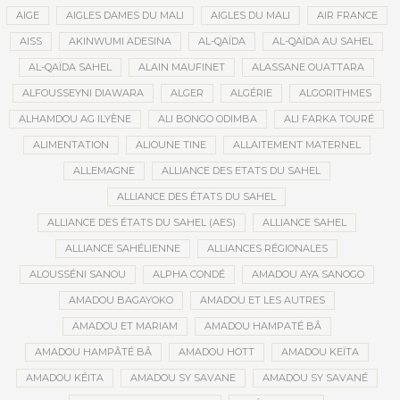
AIGE
AIGLES DAMES DU MALI
AIGLES DU MALI
AIR FRANCE
AISS
AKINWUMI ADESINA
AL-QAÏDA
AL-QAÏDA AU SAHEL
AL-QAÏDA SAHEL
ALAIN MAUFINET
ALASSANE OUATTARA
ALFOUSSEYNI DIAWARA
ALGER
ALGÉRIE
ALGORITHMES
ALHAMDOU AG ILYÈNE
ALI BONGO ODIMBA
ALI FARKA TOURÉ
ALIMENTATION
ALIOUNE TINE
ALLAITEMENT MATERNEL
ALLEMAGNE
ALLIANCE DES ETATS DU SAHEL
ALLIANCE DES ÉTATS DU SAHEL
ALLIANCE DES ÉTATS DU SAHEL (AES)
ALLIANCE SAHEL
ALLIANCE SAHÉLIENNE
ALLIANCES RÉGIONALES
ALOUSSÉNI SANOU
ALPHA CONDÉ
AMADOU AYA SANOGO
AMADOU BAGAYOKO
AMADOU ET LES AUTRES
AMADOU ET MARIAM
AMADOU HAMPATÉ BÂ
AMADOU HAMPÂTÉ BÂ
AMADOU HOTT
AMADOU KEÏTA
AMADOU KÉITA
AMADOU SY SAVANE
AMADOU SY SAVANÉ