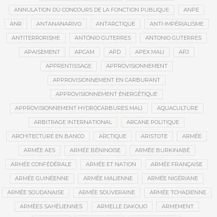
ANNULATION DU CONCOURS DE LA FONCTION PUBLIQUE
ANPE
ANR
ANTANANARIVO
ANTARCTIQUE
ANTI-IMPÉRIALISME
ANTITERRORISME
ANTÓNIO GUTERRES
ANTONIO GUTERRES
APAISEMENT
APCAM
APD
APEX MALI
APJ
APPRENTISSAGE
APPROVISIONNEMENT
APPROVISIONNEMENT EN CARBURANT
APPROVISIONNEMENT ÉNERGÉTIQUE
APPROVISIONNEMENT HYDROCARBURES MALI
AQUACULTURE
ARBITRAGE INTERNATIONAL
ARCANE POLITIQUE
ARCHITECTURE EN BANCO
ARCTIQUE
ARISTOTE
ARMÉE
ARMÉE AES
ARMÉE BÉNINOISE
ARMÉE BURKINABÉ
ARMÉE CONFÉDÉRALE
ARMÉE ET NATION
ARMÉE FRANÇAISE
ARMÉE GUINÉENNE
ARMÉE MALIENNE
ARMÉE NIGÉRIANE
ARMÉE SOUDANAISE
ARMÉE SOUVERAINE
ARMÉE TCHADIENNE
ARMÉES SAHÉLIENNES
ARMELLE DAKOUO
ARMEMENT