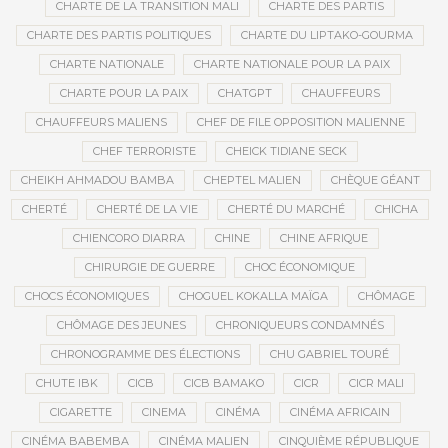
CHARTE DE LA TRANSITION MALI
CHARTE DES PARTIS
CHARTE DES PARTIS POLITIQUES
CHARTE DU LIPTAKO-GOURMA
CHARTE NATIONALE
CHARTE NATIONALE POUR LA PAIX
CHARTE POUR LA PAIX
CHATGPT
CHAUFFEURS
CHAUFFEURS MALIENS
CHEF DE FILE OPPOSITION MALIENNE
CHEF TERRORISTE
CHEICK TIDIANE SECK
CHEIKH AHMADOU BAMBA
CHEPTEL MALIEN
CHÈQUE GÉANT
CHERTÉ
CHERTÉ DE LA VIE
CHERTÉ DU MARCHÉ
CHICHA
CHIENCORO DIARRA
CHINE
CHINE AFRIQUE
CHIRURGIE DE GUERRE
CHOC ÉCONOMIQUE
CHOCS ÉCONOMIQUES
CHOGUEL KOKALLA MAÏGA
CHÔMAGE
CHÔMAGE DES JEUNES
CHRONIQUEURS CONDAMNÉS
CHRONOGRAMME DES ÉLECTIONS
CHU GABRIEL TOURÉ
CHUTE IBK
CICB
CICB BAMAKO
CICR
CICR MALI
CIGARETTE
CINEMA
CINÉMA
CINÉMA AFRICAIN
CINÉMA BABEMBA
CINÉMA MALIEN
CINQUIÈME RÉPUBLIQUE