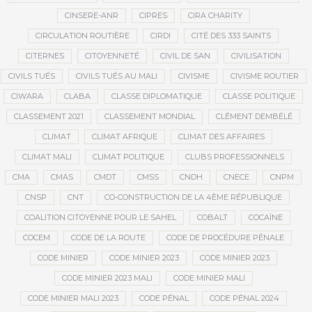
CINSERE-ANR
CIPRES
CIRA CHARITY
CIRCULATION ROUTIÈRE
CIRDI
CITÉ DES 333 SAINTS
CITERNES
CITOYENNETÉ
CIVIL DE SAN
CIVILISATION
CIVILS TUÉS
CIVILS TUÉS AU MALI
CIVISME
CIVISME ROUTIER
CIWARA
CLABA
CLASSE DIPLOMATIQUE
CLASSE POLITIQUE
CLASSEMENT 2021
CLASSEMENT MONDIAL
CLÉMENT DEMBÉLÉ
CLIMAT
CLIMAT AFRIQUE
CLIMAT DES AFFAIRES
CLIMAT MALI
CLIMAT POLITIQUE
CLUBS PROFESSIONNELS
CMA
CMAS
CMDT
CMSS
CNDH
CNECE
CNPM
CNSP
CNT
CO-CONSTRUCTION DE LA 4ÈME RÉPUBLIQUE
COALITION CITOYENNE POUR LE SAHEL
COBALT
COCAÏNE
COCEM
CODE DE LA ROUTE
CODE DE PROCÉDURE PÉNALE
CODE MINIER
CODE MINIER 2023
CODE MINIER 2023
CODE MINIER 2023 MALI
CODE MINIER MALI
CODE MINIER MALI 2023
CODE PÉNAL
CODE PÉNAL 2024