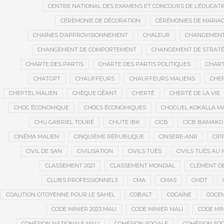
CENTRE NATIONAL DES EXAMENS ET CONCOURS DE L’ÉDUCATI
CÉRÉMONIE DE DÉCORATION
CÉRÉMONIES DE MARIA
CHAÎNES D’APPROVISIONNEMENT
CHALEUR
CHANGEMEN
CHANGEMENT DE COMPORTEMENT
CHANGEMENT DE STRATÉ
CHARTE DES PARTIS
CHARTE DES PARTIS POLITIQUES
CHART
CHATGPT
CHAUFFEURS
CHAUFFEURS MALIENS
CHEF
CHEPTEL MALIEN
CHÈQUE GÉANT
CHERTÉ
CHERTÉ DE LA VIE
CHOC ÉCONOMIQUE
CHOCS ÉCONOMIQUES
CHOGUEL KOKALLA M
CHU GABRIEL TOURÉ
CHUTE IBK
CICB
CICB BAMAKO
CINÉMA MALIEN
CINQUIÈME RÉPUBLIQUE
CINSERE-ANR
CIP
CIVIL DE SAN
CIVILISATION
CIVILS TUÉS
CIVILS TUÉS AU 
CLASSEMENT 2021
CLASSEMENT MONDIAL
CLÉMENT D
CLUBS PROFESSIONNELS
CMA
CMAS
CMDT
COALITION CITOYENNE POUR LE SAHEL
COBALT
COCAÏNE
COCE
CODE MINIER 2023 MALI
CODE MINIER MALI
CODE MIN
COHÉSION NATIONALE MALI
COHÉSION SOCIALE
COHÉSION SOC