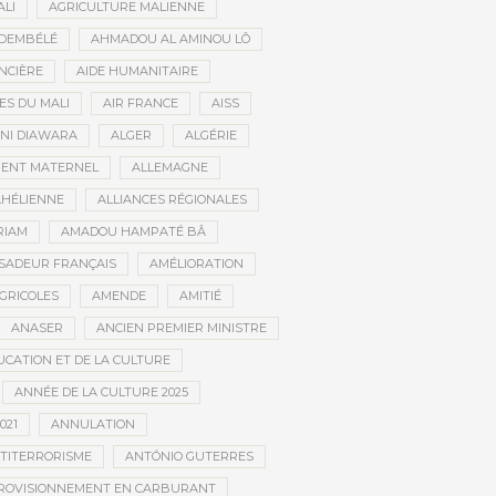
ALI
AGRICULTURE MALIENNE
 DEMBÉLÉ
AHMADOU AL AMINOU LÔ
NCIÈRE
AIDE HUMANITAIRE
ES DU MALI
AIR FRANCE
AISS
NI DIAWARA
ALGER
ALGÉRIE
MENT MATERNEL
ALLEMAGNE
AHÉLIENNE
ALLIANCES RÉGIONALES
RIAM
AMADOU HAMPATÉ BÂ
SADEUR FRANÇAIS
AMÉLIORATION
GRICOLES
AMENDE
AMITIÉ
ANASER
ANCIEN PREMIER MINISTRE
UCATION ET DE LA CULTURE
ANNÉE DE LA CULTURE 2025
021
ANNULATION
TITERRORISME
ANTÓNIO GUTERRES
ROVISIONNEMENT EN CARBURANT