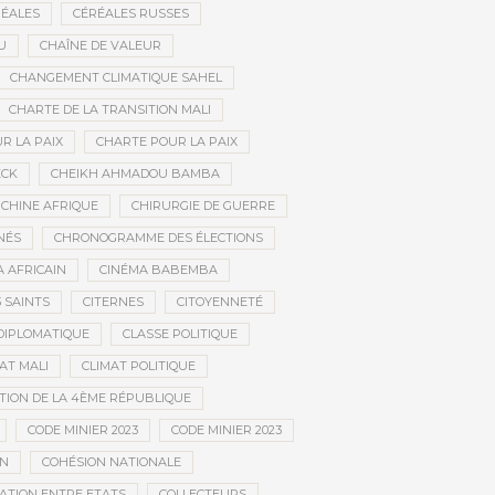
ÉALES
CÉRÉALES RUSSES
U
CHAÎNE DE VALEUR
CHANGEMENT CLIMATIQUE SAHEL
CHARTE DE LA TRANSITION MALI
R LA PAIX
CHARTE POUR LA PAIX
ECK
CHEIKH AHMADOU BAMBA
CHINE AFRIQUE
CHIRURGIE DE GUERRE
NÉS
CHRONOGRAMME DES ÉLECTIONS
 AFRICAIN
CINÉMA BABEMBA
3 SAINTS
CITERNES
CITOYENNETÉ
DIPLOMATIQUE
CLASSE POLITIQUE
AT MALI
CLIMAT POLITIQUE
TION DE LA 4ÈME RÉPUBLIQUE
CODE MINIER 2023
CODE MINIER 2023
EN
COHÉSION NATIONALE
ATION ENTRE ETATS
COLLECTEURS