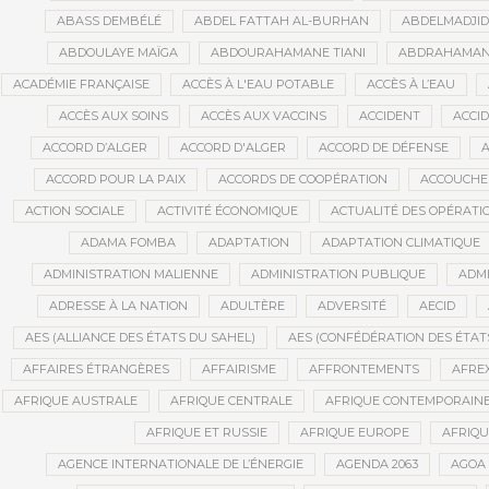
ABASS DEMBÉLÉ
ABDEL FATTAH AL-BURHAN
ABDELMADJI
ABDOULAYE MAÏGA
ABDOURAHAMANE TIANI
ABDRAHAMANE
ACADÉMIE FRANÇAISE
ACCÈS À L'EAU POTABLE
ACCÈS À L’EAU
ACCÈS AUX SOINS
ACCÈS AUX VACCINS
ACCIDENT
ACCI
ACCORD D’ALGER
ACCORD D'ALGER
ACCORD DE DÉFENSE
A
ACCORD POUR LA PAIX
ACCORDS DE COOPÉRATION
ACCOUCHE
ACTION SOCIALE
ACTIVITÉ ÉCONOMIQUE
ACTUALITÉ DES OPÉRATI
ADAMA FOMBA
ADAPTATION
ADAPTATION CLIMATIQUE
ADMINISTRATION MALIENNE
ADMINISTRATION PUBLIQUE
ADMI
ADRESSE À LA NATION
ADULTÈRE
ADVERSITÉ
AECID
AES (ALLIANCE DES ÉTATS DU SAHEL)
AES (CONFÉDÉRATION DES ÉTAT
AFFAIRES ÉTRANGÈRES
AFFAIRISME
AFFRONTEMENTS
AFRE
AFRIQUE AUSTRALE
AFRIQUE CENTRALE
AFRIQUE CONTEMPORAIN
AFRIQUE ET RUSSIE
AFRIQUE EUROPE
AFRIQ
AGENCE INTERNATIONALE DE L’ÉNERGIE
AGENDA 2063
AGOA