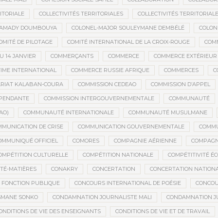
ITORIALE
COLLECTIVITÉS TERRITORIALES
COLLECTIVITÉS TERRITORIALE
MAMADY DOUMBOUYA
COLONEL-MAJOR SOULEYMANE DEMBÉLÉ
COLON
OMITÉ DE PILOTAGE
COMITÉ INTERNATIONAL DE LA CROIX-ROUGE
COM
 14 JANVIER
COMMERÇANTS
COMMERCE
COMMERCE EXTÉRIEUR
IME INTERNATIONAL
COMMERCE RUSSIE AFRIQUE
COMMERCES
C
RIAT KALABAN-COURA
COMMISSION CEDEAO
COMMISSION D’APPEL
ÉPENDANTE
COMMISSION INTERGOUVERNEMENTALE
COMMUNAUTÉ
AO)
COMMUNAUTÉ INTERNATIONALE
COMMUNAUTÉ MUSULMANE
MUNICATION DE CRISE
COMMUNICATION GOUVERNEMENTALE
COMMU
OMMUNIQUÉ OFFICIEL
COMORES
COMPAGNIE AÉRIENNE
COMPAGNI
OMPÉTITION CULTURELLE
COMPÉTITION NATIONALE
COMPÉTITIVITÉ É
TÉ-MATIÈRES
CONAKRY
CONCERTATION
CONCERTATION NATION
 FONCTION PUBLIQUE
CONCOURS INTERNATIONAL DE POÉSIE
CONCOU
SMANE SONKO
CONDAMNATION JOURNALISTE MALI
CONDAMNATION JU
ONDITIONS DE VIE DES ENSEIGNANTS
CONDITIONS DE VIE ET DE TRAVAIL