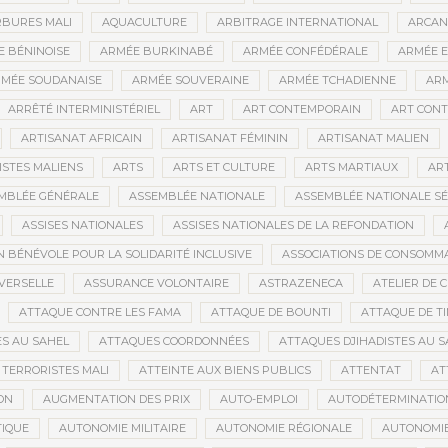
BURES MALI
AQUACULTURE
ARBITRAGE INTERNATIONAL
ARCAN
 BÉNINOISE
ARMÉE BURKINABÉ
ARMÉE CONFÉDÉRALE
ARMÉE E
MÉE SOUDANAISE
ARMÉE SOUVERAINE
ARMÉE TCHADIENNE
ARM
ARRÊTÉ INTERMINISTÉRIEL
ART
ART CONTEMPORAIN
ART CONT
ARTISANAT AFRICAIN
ARTISANAT FÉMININ
ARTISANAT MALIEN
ISTES MALIENS
ARTS
ARTS ET CULTURE
ARTS MARTIAUX
AR
MBLÉE GÉNÉRALE
ASSEMBLÉE NATIONALE
ASSEMBLÉE NATIONALE S
ASSISES NATIONALES
ASSISES NATIONALES DE LA REFONDATION
N BÉNÉVOLE POUR LA SOLIDARITÉ INCLUSIVE
ASSOCIATIONS DE CONSOMM
VERSELLE
ASSURANCE VOLONTAIRE
ASTRAZENECA
ATELIER DE 
ATTAQUE CONTRE LES FAMA
ATTAQUE DE BOUNTI
ATTAQUE DE T
S AU SAHEL
ATTAQUES COORDONNÉES
ATTAQUES DJIHADISTES AU S
TERRORISTES MALI
ATTEINTE AUX BIENS PUBLICS
ATTENTAT
AT
ON
AUGMENTATION DES PRIX
AUTO-EMPLOI
AUTODÉTERMINATIO
IQUE
AUTONOMIE MILITAIRE
AUTONOMIE RÉGIONALE
AUTONOMIE