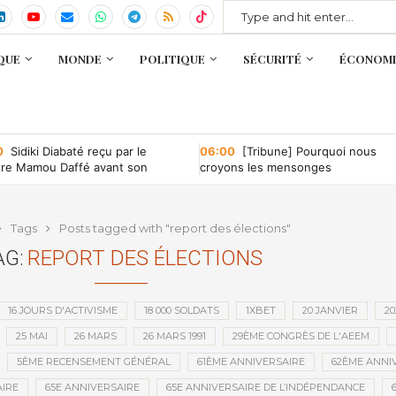
QUE
MONDE
POLITIQUE
SÉCURITÉ
ÉCONOMI
0
Sidiki Diabaté reçu par le
06:00
[Tribune] Pourquoi nous
tre Mamou Daffé avant son
croyons les mensonges
r à l’Accor Arena de Paris
Tags
Posts tagged with "report des élections"
AG:
REPORT DES ÉLECTIONS
16 JOURS D'ACTIVISME
18 000 SOLDATS
1XBET
20 JANVIER
20
25 MAI
26 MARS
26 MARS 1991
29ÈME CONGRÈS DE L'AEEM
5ÈME RECENSEMENT GÉNÉRAL
61ÈME ANNIVERSAIRE
62ÈME ANNI
IRE
65E ANNIVERSAIRE
65E ANNIVERSAIRE DE L’INDÉPENDANCE