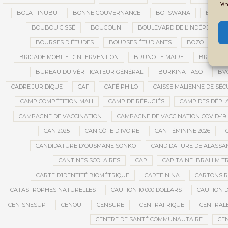
l’é
BOLA TINUBU
BONNE GOUVERNANCE
BOTSWANA
BOUARÉ
BOUBOU CISSÉ
BOUGOUNI
BOULEVARD DE L’INDÉPENDAN
BOURSES D'ÉTUDES
BOURSES ÉTUDIANTS
BOZO
BR
BRIGADE MOBILE D’INTERVENTION
BRUNO LE MAIRE
BRUXELL
BUREAU DU VÉRIFICATEUR GÉNÉRAL
BURKINA FASO
BV
CADRE JURIDIQUE
CAF
CAFÉ PHILO
CAISSE MALIENNE DE SÉC
CAMP COMPÉTITION MALI
CAMP DE RÉFUGIÉS
CAMP DES DÉPL
CAMPAGNE DE VACCINATION
CAMPAGNE DE VACCINATION COVID-19
CAN 2025
CAN CÔTE D'IVOIRE
CAN FÉMININE 2026
CANDIDATURE D'OUSMANE SONKO
CANDIDATURE DE ALASS
CANTINES SCOLAIRES
CAP
CAPITAINE IBRAHIM T
CARTE D’IDENTITÉ BIOMÉTRIQUE
CARTE NINA
CARTONS 
CATASTROPHES NATURELLES
CAUTION 10 000 DOLLARS
CAUTION D
CEN-SNESUP
CENOU
CENSURE
CENTRAFRIQUE
CENTRALE
CENTRE DE SANTÉ COMMUNAUTAIRE
CE