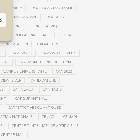
AR DOUMBIA
BOUBACAR MAO DIANÉ
BOURÉMA KANSAYE
BOURSES
S
EMA
BRICS
BRICS AFRIQUE
NCE
BUDGET NATIONAL
BUMDA
 CONCERTATION
CADRE DE VIE
AL
CAMEROUN
CAMIONS-CITERNES
 2025
CAMPAGNE DE DISTRIBUTION
CAMPUS UNIVERSITAIRE
CAN 2023
DIDATS DEF
CANDIDATURE
ES
CANIVEAUX
CANNABIS
ANT
CARBURANT MALI
CATASTROPHES CLIMATIQUES
ATION NATIONALE
CEMAC
CEMAPI
ES
CENTRE D'INTELLIGENCE ARTIFICIELLE
CENTRE MALI