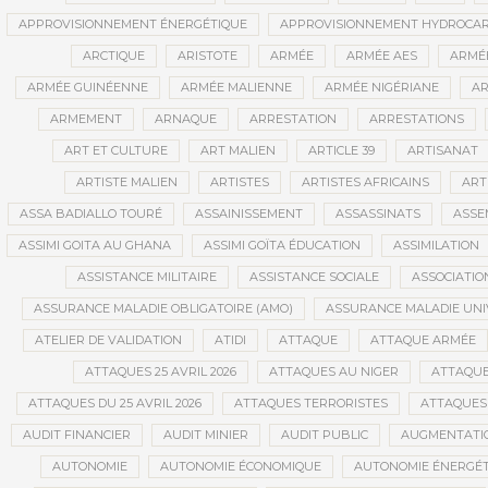
APPROVISIONNEMENT ÉNERGÉTIQUE
APPROVISIONNEMENT HYDROCAR
ARCTIQUE
ARISTOTE
ARMÉE
ARMÉE AES
ARMÉE
ARMÉE GUINÉENNE
ARMÉE MALIENNE
ARMÉE NIGÉRIANE
AR
ARMEMENT
ARNAQUE
ARRESTATION
ARRESTATIONS
ART ET CULTURE
ART MALIEN
ARTICLE 39
ARTISANAT
ARTISTE MALIEN
ARTISTES
ARTISTES AFRICAINS
ART
ASSA BADIALLO TOURÉ
ASSAINISSEMENT
ASSASSINATS
ASSE
ASSIMI GOITA AU GHANA
ASSIMI GOÏTA ÉDUCATION
ASSIMILATION
ASSISTANCE MILITAIRE
ASSISTANCE SOCIALE
ASSOCIATIO
ASSURANCE MALADIE OBLIGATOIRE (AMO)
ASSURANCE MALADIE UNI
ATELIER DE VALIDATION
ATIDI
ATTAQUE
ATTAQUE ARMÉE
ATTAQUES 25 AVRIL 2026
ATTAQUES AU NIGER
ATTAQUE
ATTAQUES DU 25 AVRIL 2026
ATTAQUES TERRORISTES
ATTAQUES 
AUDIT FINANCIER
AUDIT MINIER
AUDIT PUBLIC
AUGMENTATI
AUTONOMIE
AUTONOMIE ÉCONOMIQUE
AUTONOMIE ÉNERGÉT