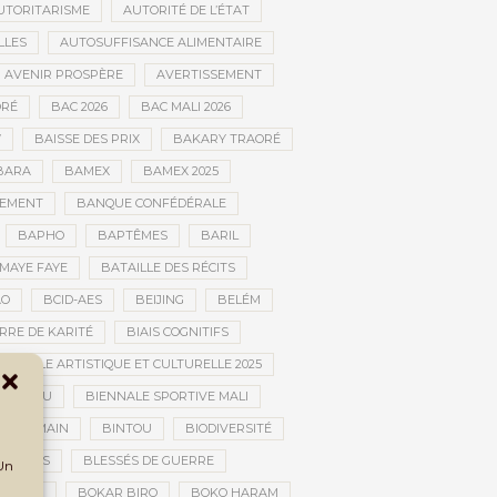
UTORITARISME
AUTORITÉ DE L’ÉTAT
LLES
AUTOSUFFISANCE ALIMENTAIRE
AVENIR PROSPÈRE
AVERTISSEMENT
RÉ
BAC 2026
BAC MALI 2026
W
BAISSE DES PRIX
BAKARY TRAORÉ
BARA
BAMEX
BAMEX 2025
PEMENT
BANQUE CONFÉDÉRALE
BAPHO
BAPTÊMES
BARIL
MAYE FAYE
BATAILLE DES RÉCITS
AO
BCID-AES
BEIJING
BELÉM
RRE DE KARITÉ
BIAIS COGNITIFS
IENNALE ARTISTIQUE ET CULTURELLE 2025
BOUCTOU
BIENNALE SPORTIVE MALI
AN HUMAIN
BINTOU
BIODIVERSITÉ
BLESSÉS
BLESSÉS DE GUERRE
 Un
GOLAN
BOKAR BIRO
BOKO HARAM