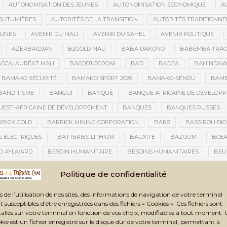
AUTONOMISATION DES JEUNES
AUTONOMISATION ÉCONOMIQUE
A
OUTUMIÈRES
AUTORITÉS DE LA TRANSITION
AUTORITÉS TRADITIONNE
EUNES
AVENIR DU MALI
AVENIR DU SAHEL
AVENIR POLITIQUE
AZERBAÏDJAN
B2GOLD MALI
BABA DAKONO
BABEMBA TRAO
CCALAURÉAT MALI
BACODJICORONI
BAD
BADEA
BAH NDA
BAMAKO SÉCURITÉ
BAMAKO SPORT 2026
BAMAKO-SÉNOU
BAM
BANDITISME
BANGUI
BANQUE
BANQUE AFRICAINE DE DÉVELOP
EST-AFRICAINE DE DÉVELOPPEMENT
BANQUES
BANQUES RUSSES
RICK GOLD
BARRICK MINING CORPORATION
BARS
BASSIROU DIO
S ÉLECTRIQUES
BATTERIES LITHIUM
BAUXITE
BAZOUM
BCE
D AYLWARD
BESOIN HUMANITAIRE
BESOINS HUMANITAIRES
BEU
CAINE DE LA PHOTOGRAPHIE
BIENNALE ARTISTIQUE ET CULTURELLE
B
Politique de confidentialité
NNALE ARTISTIQUE ET CULTURELLE TOMBOUCTOU 2025
BIENNALE DE TOM
s de l’utilisation de nos sites, des informations de navigation de votre terminal
A TRANSITION
BILAN DES ACTIVITÉS
BILAN ET PERSPECTIVES
BIL
t susceptibles d’être enregistrées dans des fichiers « Cookies ». Ces fichiers sont
BLANCHIMENT DE CAPITAUX
BLASPHÈME
BLÉ
BLÉ RUSSE
tallés sur votre terminal en fonction de vos choix, modifiables à tout moment.
kie est un fichier enregistré sur le disque dur de votre terminal, permettant à
CONOMIQUE
BLOGING
BNDA
BOAD
BOBO-DIOULASSO
BO