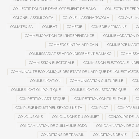
COLLECTIF POUR LE DÉVELOPPEMENT DE BAKO
COLLECTIVITÉ TERR
COLONEL ASSIMI GOÏTA
COLONEL LASSINA TOGOLA
COLONEL 
COMATEX-SA
COMBAT
COMÉDIE
COMÉDIE AFRICAINE
C
COMMÉMORATION DE L'INDÉPENDANCE
COMMÉMORATION DU
COMMERCE INTRA-AFRICAIN
COMMERCE MARIT
COMMISSARIAT 5E ARRONDISSEMENT BAMAKO
COMMISSA
COMMISSION ÉLECTORALE
COMMISSION ÉLECTORALE IND
COMMUNAUTÉ ÉCONOMIQUE DES ETATS DE L'AFRIQUE DE L'OUEST (CEDE
COMMUNICATION
COMMUNICATION CULTURELLE
COM
COMMUNICATION POLITIQUE
COMMUNICATION STRATÉGIQUE
C
COMPÉTITION ARTISTIQUE
COMPÉTITION CONTINENTALE
C
COMPLEXE INDUSTRIEL SEYDOU KÉÏTA
COMPLOT
COMPTABILI
CONCLUSIONS
CONCLUSIONS DU SOMMET
CONCOURS DE LA
CONDAMNATION DE GUILLAUME SORO
CONDAMNATION DE OU
CONDITIONS DE TRAVAIL
CONDITIONS DE VIE
C