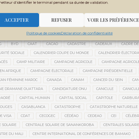
metteur d’identifier le terminal pendant sa durée de validation.
 FILY SISSOKO
BOUBACAR BOCOUM
BOUBACAR DIANÉ
BOUBAC
CE
BOULIKESSI
BOULKESSI
BOURAKÉBOUGOU
BOUREM
ACCEPTER
REFUSER
VOIR LES PRÉFÉRENCE
ASSAGE CULTUREL
BRÉMA ELY DICKO
BRÉSIL
BRICE OLIGUI NGU
Politique de cookies
Déclaration de confidentialité
ES
BUDGET 2027-2029
BUDGET AGRICOLE
BUDGET DE LA PRÉSIDE
G
BYD
CAAT
CACAO
CADASTRE
CADEAUX
CADRE DE
URITÉ SOCIALE
CALENDRIER COUPE DU MONDE
CALENDRIER ÉLECTOR
ACÉS
CAMP MILITAIRE
CAMPAGNE AGRICOLE
CAMPAGNE AGRICOLE
 EN AFRIQUE
CAMPAGNE ÉLECTORALE
CAMPAGNE PRÉSIDENTIELLE
CAN FÉMININE MAROC
CANADA
CANAM
CANCER DU SEIN
CAN
ANE DRAMANE OUATTARA
CANDIDATURE ONU
CANICULE
CANICUL
RAORÉ
CAPITAL HUMAIN
CAPITAL SOCIAL
CAPITOLE
CARBUR
ROUGES
CASABLANCA
CATASTROPHE
CATASTROPHE NATURELLE
E VISA
CDAT
CECOGEC
CÉDÉAO
CEDEAO
CEI
CÉLÉBR
 SOLAIRE
CENTRALE SOLAIRE DE SANANKOROBA
CENTRALES SOLAIR
NTRE DU MALI
CENTRE INTERNATIONAL DE CONFÉRENCES DE BAMAKO