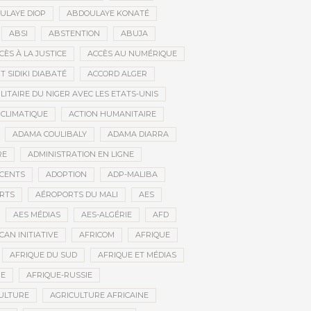
ULAYE DIOP
ABDOULAYE KONATÉ
ABSI
ABSTENTION
ABUJA
CÈS À LA JUSTICE
ACCÈS AU NUMÉRIQUE
 SIDIKI DIABATÉ
ACCORD ALGER
LITAIRE DU NIGER AVEC LES ETATS-UNIS
 CLIMATIQUE
ACTION HUMANITAIRE
ADAMA COULIBALY
ADAMA DIARRA
RE
ADMINISTRATION EN LIGNE
CENTS
ADOPTION
ADP-MALIBA
RTS
AÉROPORTS DU MALI
AES
AES MÉDIAS
AES-ALGÉRIE
AFD
CAN INITIATIVE
AFRICOM
AFRIQUE
AFRIQUE DU SUD
AFRIQUE ET MÉDIAS
NE
AFRIQUE-RUSSIE
ULTURE
AGRICULTURE AFRICAINE