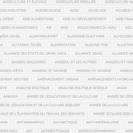
AGRICULTURE ET ÉLEVAGE
AGRICULTURE IRRIGUÉE
AGRICULTURE M
GRO-INDUSTRIE
AGROÉCOLOGIE
AGRV
AGUELHOC
AGUIBOU
EL-KÉBIR
AIDE ALIMENTAIRE
AIDE AU DÉVELOPPEMENT
AIDE FINA
AIDES HUMANITAIRES
AIE
AIGE
AIGLES DAMES DU MALI
AIGL
QAÏDA SAHEL
ALAIN MAUFINET
ALASSANE OUATTARA
ALFOUSSEY
BA
ALI FARKA TOURÉ
ALIMENTATION
ALIOUNE TINE
ALLAITE
ALLIANCE DES ÉTATS DU SAHEL (AES)
ALLIANCE SAHEL
ALLIANCE S
GO
AMADOU BAGAYOKO
AMADOU ET LES AUTRES
AMADOU ET MA
MADOU KÉITA
AMADOU SY SAVANE
AMADOU SY SAVANÉ
AMBAS
EMENT ROUTIER
AMÉNAGEMENT URBAIN
AMÉNAGEMENTS HYDRO-A
RTP
ANALYSE POLITIQUE
ANALYSE POLITIQUE AFRIQUE
ANAM
ANKARA
ANNÉE DE L’ÉDUCATION ET DE LA CULTURE
ANNÉE DE L’ÉD
E DE L’ÉDUCATION ET DE LA CULTURE 2026-2027
ANNÉE DE LA CULTURE
ALE DE L'ÉLIMINATION DU TRAVAIL DES ENFANTS
ANNÉE SCOLAIRE 2020-2
ANR
ANTANANARIVO
ANTARCTIQUE
ANTI-IMPÉRIALISME
AN
APEX MALI
APJ
APPRENTISSAGE
APPROVISIONNEMENT
APP