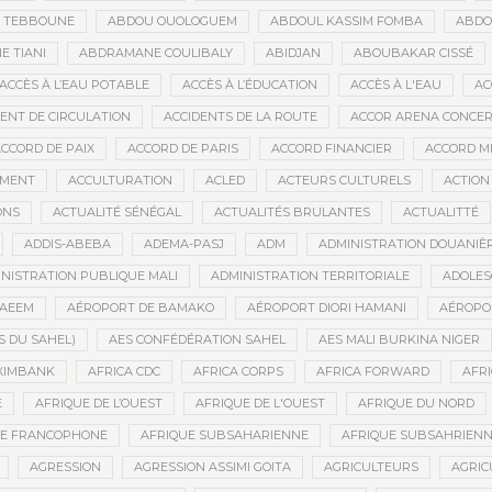
D TEBBOUNE
ABDOU OUOLOGUEM
ABDOUL KASSIM FOMBA
ABDO
 TIANI
ABDRAMANE COULIBALY
ABIDJAN
ABOUBAKAR CISSÉ
ACCÈS À L’EAU POTABLE
ACCÈS À L’ÉDUCATION
ACCÈS À L'EAU
AC
DENT DE CIRCULATION
ACCIDENTS DE LA ROUTE
ACCOR ARENA CONCERT
CCORD DE PAIX
ACCORD DE PARIS
ACCORD FINANCIER
ACCORD MI
MENT
ACCULTURATION
ACLED
ACTEURS CULTURELS
ACTION
ONS
ACTUALITÉ SÉNÉGAL
ACTUALITÉS BRULANTES
ACTUALITTÉ
ADDIS-ABEBA
ADEMA-PASJ
ADM
ADMINISTRATION DOUANIÈ
NISTRATION PUBLIQUE MALI
ADMINISTRATION TERRITORIALE
ADOLES
AEEM
AÉROPORT DE BAMAKO
AÉROPORT DIORI HAMANI
AÉROPO
S DU SAHEL)
AES CONFÉDÉRATION SAHEL
AES MALI BURKINA NIGER
XIMBANK
AFRICA CDC
AFRICA CORPS
AFRICA FORWARD
AFRI
E
AFRIQUE DE L’OUEST
AFRIQUE DE L'OUEST
AFRIQUE DU NORD
UE FRANCOPHONE
AFRIQUE SUBSAHARIENNE
AFRIQUE SUBSAHRIEN
AGRESSION
AGRESSION ASSIMI GOITA
AGRICULTEURS
AGRIC