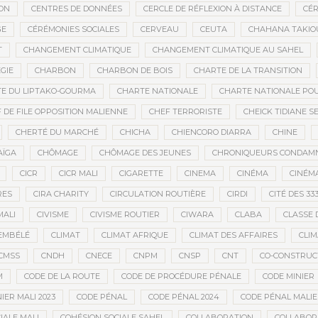
ON
CENTRES DE DONNÉES
CERCLE DE RÉFLEXION À DISTANCE
CÉR
GE
CÉRÉMONIES SOCIALES
CERVEAU
CEUTA
CHAHANA TAKIO
T
CHANGEMENT CLIMATIQUE
CHANGEMENT CLIMATIQUE AU SAHEL
GIE
CHARBON
CHARBON DE BOIS
CHARTE DE LA TRANSITION
E DU LIPTAKO-GOURMA
CHARTE NATIONALE
CHARTE NATIONALE POU
 DE FILE OPPOSITION MALIENNE
CHEF TERRORISTE
CHEICK TIDIANE S
CHERTÉ DU MARCHÉ
CHICHA
CHIENCORO DIARRA
CHINE
AÏGA
CHÔMAGE
CHÔMAGE DES JEUNES
CHRONIQUEURS CONDAM
CICR
CICR MALI
CIGARETTE
CINEMA
CINÉMA
CINÉMA
RES
CIRA CHARITY
CIRCULATION ROUTIÈRE
CIRDI
CITÉ DES 33
MALI
CIVISME
CIVISME ROUTIER
CIWARA
CLABA
CLASSE 
EMBÉLÉ
CLIMAT
CLIMAT AFRIQUE
CLIMAT DES AFFAIRES
CLIM
CMSS
CNDH
CNECE
CNPM
CNSP
CNT
CO-CONSTRUC
M
CODE DE LA ROUTE
CODE DE PROCÉDURE PÉNALE
CODE MINIER
IER MALI 2023
CODE PÉNAL
CODE PÉNAL 2024
CODE PÉNAL MALI
IALE MALI
COHÉSION SOCIALE SAHEL
COLLABORATION
COLLABOR