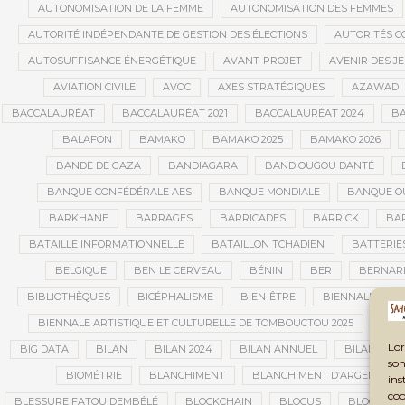
AUTONOMISATION DE LA FEMME
AUTONOMISATION DES FEMMES
AUTORITÉ INDÉPENDANTE DE GESTION DES ÉLECTIONS
AUTORITÉS C
AUTOSUFFISANCE ÉNERGÉTIQUE
AVANT-PROJET
AVENIR DES J
AVIATION CIVILE
AVOC
AXES STRATÉGIQUES
AZAWAD
BACCALAURÉAT
BACCALAURÉAT 2021
BACCALAURÉAT 2024
BA
BALAFON
BAMAKO
BAMAKO 2025
BAMAKO 2026
BANDE DE GAZA
BANDIAGARA
BANDIOUGOU DANTÉ
BANQUE CONFÉDÉRALE AES
BANQUE MONDIALE
BANQUE OU
BARKHANE
BARRAGES
BARRICADES
BARRICK
BAR
BATAILLE INFORMATIONNELLE
BATAILLON TCHADIEN
BATTERIE
BELGIQUE
BEN LE CERVEAU
BÉNIN
BER
BERNAR
BIBLIOTHÈQUES
BICÉPHALISME
BIEN-ÊTRE
BIENNALE AFRI
BIENNALE ARTISTIQUE ET CULTURELLE DE TOMBOUCTOU 2025
BIE
Lor
BIG DATA
BILAN
BILAN 2024
BILAN ANNUEL
BILAN DE L
son
BIOMÉTRIE
BLANCHIMENT
BLANCHIMENT D’ARGENT
ins
coo
BLESSURE FATOU DEMBÉLÉ
BLOCKCHAIN
BLOCUS
BLOCUS É