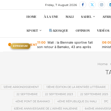
Friday, 7 August 2026
HOME
À LA UNE
MALI
SAHEL
AFRI
SPORT
KIOSQUE
OPINION
VIDÉOS
11:00
Mali : la Biennale sportive fait
06:0
EN CE MOMENT
★
PREMIUM
son retour à Bamako, 43 ans après
minis
retou
Home
T
12ÈME ARRONDISSEMENT
13ÈME ÉDITION DE LA RENTRÉE LITTÉRAIRE
22 SEPTEMBRE
22 SEPTEMBRE 2023
22 SEPTEMBRE 2025
4ÈME PONT DE BAMAKO
4ÈME RÉPUBLIQUE DU MALI
5°C
63ÈME ANNIVERSAIRE DE L'ARMÉE MALIENNE
64ÈME ANNIVERSA