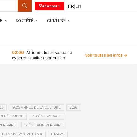
FR
|
EN
S'abonner+
E
SOCIÉTÉ
CULTURE
02:00
Afrique : les réseaux de
Voir toutes les infos →
cybercriminalité gagnent en
puissance, selon INTERPOL
25
2025 ANNÉE DE LA CULTURE
2026
31 DÉCEMBRE
400ÈME FORAGE
VERSAIRE
63ÈME ANNIVERSAIRE
65E ANNIVERSAIRE FAMA
8 MARS