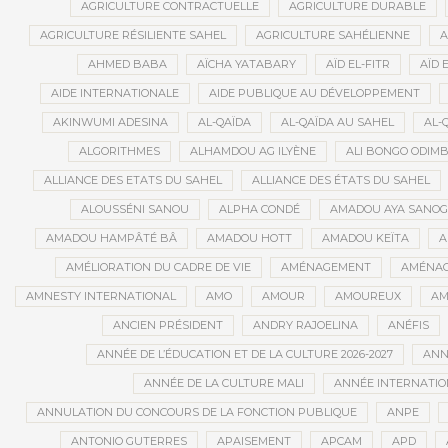
AGRICULTURE CONTRACTUELLE
AGRICULTURE DURABLE
AGRICULTURE RÉSILIENTE SAHEL
AGRICULTURE SAHÉLIENNE
A
AHMED BABA
AÏCHA YATABARY
AÏD EL-FITR
AÏD 
AIDE INTERNATIONALE
AIDE PUBLIQUE AU DÉVELOPPEMENT
AKINWUMI ADESINA
AL-QAÏDA
AL-QAÏDA AU SAHEL
AL-
ALGORITHMES
ALHAMDOU AG ILYÈNE
ALI BONGO ODIM
ALLIANCE DES ETATS DU SAHEL
ALLIANCE DES ÉTATS DU SAHEL
ALOUSSÉNI SANOU
ALPHA CONDÉ
AMADOU AYA SANO
AMADOU HAMPÂTÉ BÂ
AMADOU HOTT
AMADOU KEÏTA
A
AMÉLIORATION DU CADRE DE VIE
AMÉNAGEMENT
AMÉNAG
AMNESTY INTERNATIONAL
AMO
AMOUR
AMOUREUX
AM
ANCIEN PRÉSIDENT
ANDRY RAJOELINA
ANÉFIS
ANNÉE DE L’ÉDUCATION ET DE LA CULTURE 2026-2027
ANNÉ
ANNÉE DE LA CULTURE MALI
ANNÉE INTERNATION
ANNULATION DU CONCOURS DE LA FONCTION PUBLIQUE
ANPE
ANTONIO GUTERRES
APAISEMENT
APCAM
APD