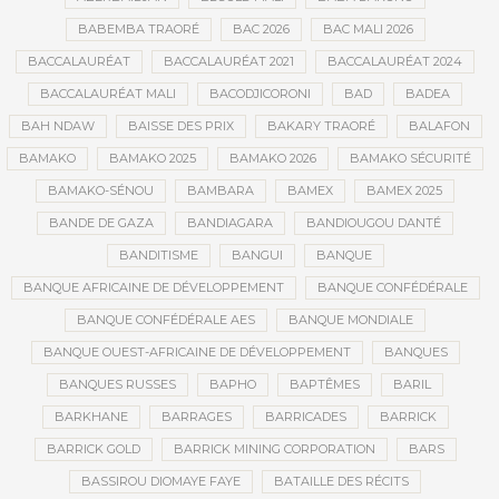
BABEMBA TRAORÉ
BAC 2026
BAC MALI 2026
BACCALAURÉAT
BACCALAURÉAT 2021
BACCALAURÉAT 2024
BACCALAURÉAT MALI
BACODJICORONI
BAD
BADEA
BAH NDAW
BAISSE DES PRIX
BAKARY TRAORÉ
BALAFON
BAMAKO
BAMAKO 2025
BAMAKO 2026
BAMAKO SÉCURITÉ
BAMAKO-SÉNOU
BAMBARA
BAMEX
BAMEX 2025
BANDE DE GAZA
BANDIAGARA
BANDIOUGOU DANTÉ
BANDITISME
BANGUI
BANQUE
BANQUE AFRICAINE DE DÉVELOPPEMENT
BANQUE CONFÉDÉRALE
BANQUE CONFÉDÉRALE AES
BANQUE MONDIALE
BANQUE OUEST-AFRICAINE DE DÉVELOPPEMENT
BANQUES
BANQUES RUSSES
BAPHO
BAPTÊMES
BARIL
BARKHANE
BARRAGES
BARRICADES
BARRICK
BARRICK GOLD
BARRICK MINING CORPORATION
BARS
BASSIROU DIOMAYE FAYE
BATAILLE DES RÉCITS