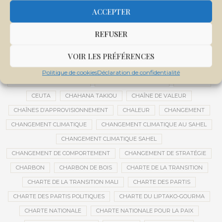
CENTRE INTERNATIONAL DE CONFÉRENCES DE BAMAKO
ACCEPTER
CENTRE MALI
REFUSER
CENTRE NATIONAL DES EXAMENS ET CONCOURS DE L’ÉDUCATION
CENTRES DE DONNÉES
CERCLE DE RÉFLEXION À DISTANCE
VOIR LES PRÉFÉRENCES
CÉRÉALES
CÉRÉALES RUSSES
CÉRÉMONIE DE DÉCORATION
Politique de cookies
Déclaration de confidentialité
CÉRÉMONIES DE MARIAGE
CÉRÉMONIES SOCIALES
CERVEAU
CEUTA
CHAHANA TAKIOU
CHAÎNE DE VALEUR
CHAÎNES D’APPROVISIONNEMENT
CHALEUR
CHANGEMENT
CHANGEMENT CLIMATIQUE
CHANGEMENT CLIMATIQUE AU SAHEL
CHANGEMENT CLIMATIQUE SAHEL
CHANGEMENT DE COMPORTEMENT
CHANGEMENT DE STRATÉGIE
CHARBON
CHARBON DE BOIS
CHARTE DE LA TRANSITION
CHARTE DE LA TRANSITION MALI
CHARTE DES PARTIS
CHARTE DES PARTIS POLITIQUES
CHARTE DU LIPTAKO-GOURMA
CHARTE NATIONALE
CHARTE NATIONALE POUR LA PAIX