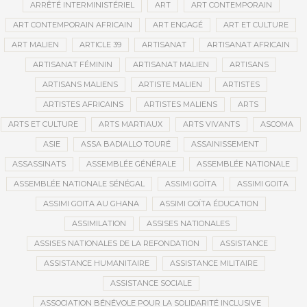
ARRÊTÉ INTERMINISTÉRIEL
ART
ART CONTEMPORAIN
ART CONTEMPORAIN AFRICAIN
ART ENGAGÉ
ART ET CULTURE
ART MALIEN
ARTICLE 39
ARTISANAT
ARTISANAT AFRICAIN
ARTISANAT FÉMININ
ARTISANAT MALIEN
ARTISANS
ARTISANS MALIENS
ARTISTE MALIEN
ARTISTES
ARTISTES AFRICAINS
ARTISTES MALIENS
ARTS
ARTS ET CULTURE
ARTS MARTIAUX
ARTS VIVANTS
ASCOMA
ASIE
ASSA BADIALLO TOURÉ
ASSAINISSEMENT
ASSASSINATS
ASSEMBLÉE GÉNÉRALE
ASSEMBLÉE NATIONALE
ASSEMBLÉE NATIONALE SÉNÉGAL
ASSIMI GOÏTA
ASSIMI GOITA
ASSIMI GOITA AU GHANA
ASSIMI GOÏTA ÉDUCATION
ASSIMILATION
ASSISES NATIONALES
ASSISES NATIONALES DE LA REFONDATION
ASSISTANCE
ASSISTANCE HUMANITAIRE
ASSISTANCE MILITAIRE
ASSISTANCE SOCIALE
ASSOCIATION BÉNÉVOLE POUR LA SOLIDARITÉ INCLUSIVE