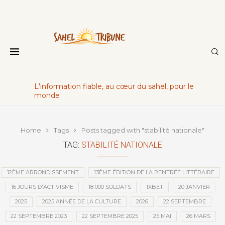
L'information fiable, au cœur du sahel, pour le
monde
Home
Tags
Posts tagged with "stabilité nationale"
TAG:
STABILITÉ NATIONALE
12ÈME ARRONDISSEMENT
13ÈME ÉDITION DE LA RENTRÉE LITTÉRAIRE
16 JOURS D'ACTIVISME
18 000 SOLDATS
1XBET
20 JANVIER
2025
2025 ANNÉE DE LA CULTURE
2026
22 SEPTEMBRE
22 SEPTEMBRE 2023
22 SEPTEMBRE 2025
25 MAI
26 MARS