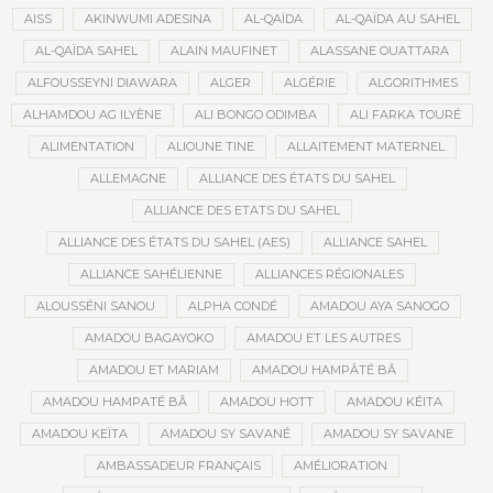
AISS
AKINWUMI ADESINA
AL-QAÏDA
AL-QAÏDA AU SAHEL
AL-QAÏDA SAHEL
ALAIN MAUFINET
ALASSANE OUATTARA
ALFOUSSEYNI DIAWARA
ALGER
ALGÉRIE
ALGORITHMES
ALHAMDOU AG ILYÈNE
ALI BONGO ODIMBA
ALI FARKA TOURÉ
ALIMENTATION
ALIOUNE TINE
ALLAITEMENT MATERNEL
ALLEMAGNE
ALLIANCE DES ÉTATS DU SAHEL
ALLIANCE DES ETATS DU SAHEL
ALLIANCE DES ÉTATS DU SAHEL (AES)
ALLIANCE SAHEL
ALLIANCE SAHÉLIENNE
ALLIANCES RÉGIONALES
ALOUSSÉNI SANOU
ALPHA CONDÉ
AMADOU AYA SANOGO
AMADOU BAGAYOKO
AMADOU ET LES AUTRES
AMADOU ET MARIAM
AMADOU HAMPÂTÉ BÂ
AMADOU HAMPATÉ BÂ
AMADOU HOTT
AMADOU KÉITA
AMADOU KEÏTA
AMADOU SY SAVANÉ
AMADOU SY SAVANE
AMBASSADEUR FRANÇAIS
AMÉLIORATION