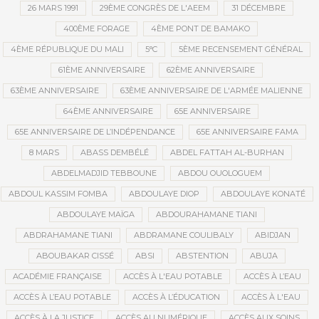
26 MARS 1991
29ÈME CONGRÈS DE L'AEEM
31 DÉCEMBRE
400ÈME FORAGE
4ÈME PONT DE BAMAKO
4ÈME RÉPUBLIQUE DU MALI
5°C
5ÈME RECENSEMENT GÉNÉRAL
61ÈME ANNIVERSAIRE
62ÈME ANNIVERSAIRE
63ÈME ANNIVERSAIRE
63ÈME ANNIVERSAIRE DE L'ARMÉE MALIENNE
64ÈME ANNIVERSAIRE
65E ANNIVERSAIRE
65E ANNIVERSAIRE DE L’INDÉPENDANCE
65E ANNIVERSAIRE FAMA
8 MARS
ABASS DEMBÉLÉ
ABDEL FATTAH AL-BURHAN
ABDELMADJID TEBBOUNE
ABDOU OUOLOGUEM
ABDOUL KASSIM FOMBA
ABDOULAYE DIOP
ABDOULAYE KONATÉ
ABDOULAYE MAÏGA
ABDOURAHAMANE TIANI
ABDRAHAMANE TIANI
ABDRAMANE COULIBALY
ABIDJAN
ABOUBAKAR CISSÉ
ABSI
ABSTENTION
ABUJA
ACADÉMIE FRANÇAISE
ACCÈS À L'EAU POTABLE
ACCÈS À L’EAU
ACCÈS À L’EAU POTABLE
ACCÈS À L’ÉDUCATION
ACCÈS À L'EAU
ACCÈS À LA JUSTICE
ACCÈS AU NUMÉRIQUE
ACCÈS AUX SOINS