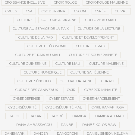
CROISSANCE INCLUSIVE
CROIX ROUGE
CROIX-ROUGE MALIENNE
CRUES
CSA
CSC BURKINA
CSCOM
CSRÉF
CUIVRE
CULTURE
CULTURE AFRICAINE
CULTURE AU MALI
CULTURE AU SERVICE DE LA PAIX
CULTURE DE LA LECTURE
CULTURE DE LA PAIX
CULTURE ET DÉVELOPPEMENT
CULTURE ET ÉCONOMIE
CULTURE ET PAIX
CULTURE ET PAIX AU MALI
CULTURE ET SOUVERAINETÉ
CULTURE GUINÉENNE
CULTURE MALI
CULTURE MALIENNE
CULTURE NUMÉRIQUE
CULTURE SAHÉLIENNE
CULTURE SÉNOUFO
CULTURE URBAINE
CURAGE
CURAGE DES CANIVEAUX
CVJR
CYBERCRIMINALITÉ
CYBERDÉFENSE
CYBERESPACE
CYBERHARCÈLEMENT
CYBERSÉCURITÉ
CYBERSÉCURITÉ MALI
CYRIL RAMAPHOSA
DAECH
DAKAR
DAMBÉ
DAMIBA
DAMIBA AU MALI
DANA AMBASSAGOU
DANBÉ
DANBÉ KOLOSIBAW
DANEMARK
DANGER
DANGORONI
DANIEL SIMÉON KÉLÉMA