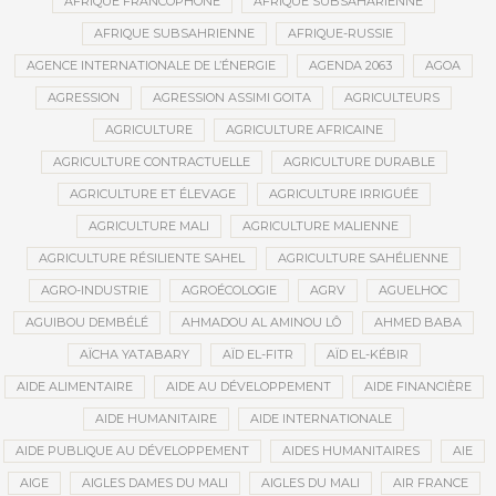
AFRIQUE FRANCOPHONE
AFRIQUE SUBSAHARIENNE
AFRIQUE SUBSAHRIENNE
AFRIQUE-RUSSIE
AGENCE INTERNATIONALE DE L’ÉNERGIE
AGENDA 2063
AGOA
AGRESSION
AGRESSION ASSIMI GOITA
AGRICULTEURS
AGRICULTURE
AGRICULTURE AFRICAINE
AGRICULTURE CONTRACTUELLE
AGRICULTURE DURABLE
AGRICULTURE ET ÉLEVAGE
AGRICULTURE IRRIGUÉE
AGRICULTURE MALI
AGRICULTURE MALIENNE
AGRICULTURE RÉSILIENTE SAHEL
AGRICULTURE SAHÉLIENNE
AGRO-INDUSTRIE
AGROÉCOLOGIE
AGRV
AGUELHOC
AGUIBOU DEMBÉLÉ
AHMADOU AL AMINOU LÔ
AHMED BABA
AÏCHA YATABARY
AÏD EL-FITR
AÏD EL-KÉBIR
AIDE ALIMENTAIRE
AIDE AU DÉVELOPPEMENT
AIDE FINANCIÈRE
AIDE HUMANITAIRE
AIDE INTERNATIONALE
AIDE PUBLIQUE AU DÉVELOPPEMENT
AIDES HUMANITAIRES
AIE
AIGE
AIGLES DAMES DU MALI
AIGLES DU MALI
AIR FRANCE