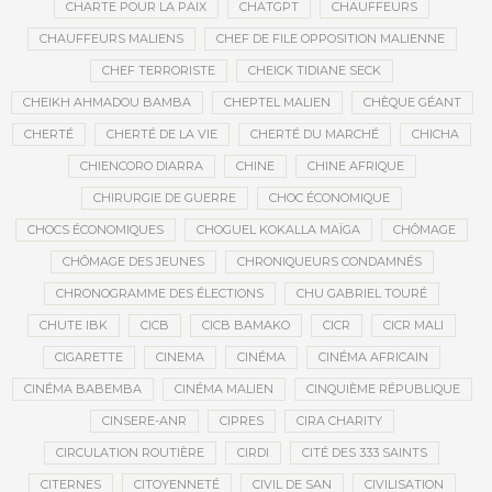
CHARTE POUR LA PAIX
CHATGPT
CHAUFFEURS
CHAUFFEURS MALIENS
CHEF DE FILE OPPOSITION MALIENNE
CHEF TERRORISTE
CHEICK TIDIANE SECK
CHEIKH AHMADOU BAMBA
CHEPTEL MALIEN
CHÈQUE GÉANT
CHERTÉ
CHERTÉ DE LA VIE
CHERTÉ DU MARCHÉ
CHICHA
CHIENCORO DIARRA
CHINE
CHINE AFRIQUE
CHIRURGIE DE GUERRE
CHOC ÉCONOMIQUE
CHOCS ÉCONOMIQUES
CHOGUEL KOKALLA MAÏGA
CHÔMAGE
CHÔMAGE DES JEUNES
CHRONIQUEURS CONDAMNÉS
CHRONOGRAMME DES ÉLECTIONS
CHU GABRIEL TOURÉ
CHUTE IBK
CICB
CICB BAMAKO
CICR
CICR MALI
CIGARETTE
CINEMA
CINÉMA
CINÉMA AFRICAIN
CINÉMA BABEMBA
CINÉMA MALIEN
CINQUIÈME RÉPUBLIQUE
CINSERE-ANR
CIPRES
CIRA CHARITY
CIRCULATION ROUTIÈRE
CIRDI
CITÉ DES 333 SAINTS
CITERNES
CITOYENNETÉ
CIVIL DE SAN
CIVILISATION