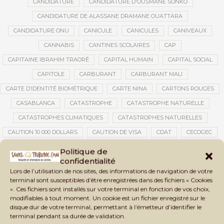
CANDIDATURE
CANDIDATURE D'OUSMANE SONKO
CANDIDATURE DE ALASSANE DRAMANE OUATTARA
CANDIDATURE ONU
CANICULE
CANICULES
CANIVEAUX
CANNABIS
CANTINES SCOLAIRES
CAP
CAPITAINE IBRAHIM TRAORÉ
CAPITAL HUMAIN
CAPITAL SOCIAL
CAPITOLE
CARBURANT
CARBURANT MALI
CARTE D’IDENTITÉ BIOMÉTRIQUE
CARTE NINA
CARTONS ROUGES
CASABLANCA
CATASTROPHE
CATASTROPHE NATURELLE
CATASTROPHES CLIMATIQUES
CATASTROPHES NATURELLES
CAUTION 10 000 DOLLARS
CAUTION DE VISA
CDAT
CECOGEC
CEDEAO
CÉDÉAO
CEI
CÉLÉBRATION NATIONALE
CEMAC
Politique de
confidentialité
CEMAPI
CEN-SNESUP
CENOU
CENSURE
Lors de l’utilisation de nos sites, des informations de navigation de votre
CENTRAFRIQUE
CENTRALE SOLAIRE
terminal sont susceptibles d’être enregistrées dans des fichiers « Cookies
». Ces fichiers sont installés sur votre terminal en fonction de vos choix,
CENTRALE SOLAIRE DE SANANKOROBA
CENTRALES SOLAIRES
modifiables à tout moment. Un cookie est un fichier enregistré sur le
CENTRE D'INTELLIGENCE ARTIFICIELLE
disque dur de votre terminal, permettant à l’émetteur d’identifier le
terminal pendant sa durée de validation.
CENTRE DE SANTÉ COMMUNAUTAIRE
CENTRE DU MALI