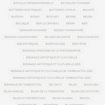
BATAILLE INFORMATIONNELLE
BATAILLON TCHADIEN
BATTERIES ÉLECTRIQUES
BATTERIES LITHIUM
BAUXITE
BAZOUM
BCEAO
BCID-AES
BEIJING
BELÉM
BELGIQUE
BEN LE CERVEAU
BÉNIN
BER
BERNARD AYLWARD
BESOIN HUMANITAIRE
BESOINS HUMANITAIRES
BEURRE DE KARITÉ
BIAIS COGNITIFS
BIBLIOTHÈQUES
BICÉPHALISME
BIEN-ÊTRE
BIENNALE AFRICAINE DE LA PHOTOGRAPHIE
BIENNALE ARTISTIQUE ET CULTURELLE
BIENNALE ARTISTIQUE ET CULTURELLE 2025
BIENNALE ARTISTIQUE ET CULTURELLE DE TOMBOUCTOU 2025
BIENNALE ARTISTIQUE ET CULTURELLE TOMBOUCTOU 2025
BIENNALE DE TOMBOUCTOU
BIG DATA
BILAN
BILAN 2024
BILAN ANNUEL
BILAN DE LA TRANSITION
BILAN DES ACTIVITÉS
BILAN ET PERSPECTIVES
BILAN HUMAIN
BINTOU