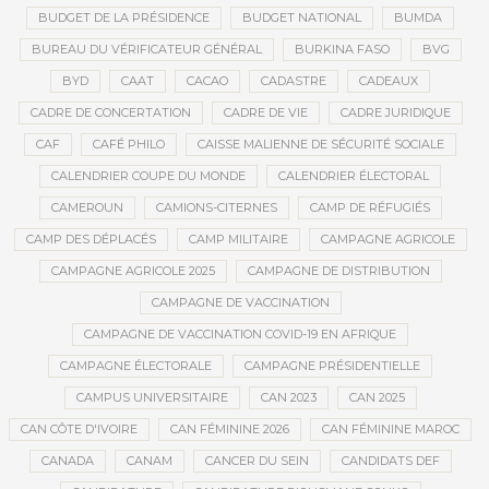
BUDGET DE LA PRÉSIDENCE
BUDGET NATIONAL
BUMDA
BUREAU DU VÉRIFICATEUR GÉNÉRAL
BURKINA FASO
BVG
BYD
CAAT
CACAO
CADASTRE
CADEAUX
CADRE DE CONCERTATION
CADRE DE VIE
CADRE JURIDIQUE
CAF
CAFÉ PHILO
CAISSE MALIENNE DE SÉCURITÉ SOCIALE
CALENDRIER COUPE DU MONDE
CALENDRIER ÉLECTORAL
CAMEROUN
CAMIONS-CITERNES
CAMP DE RÉFUGIÉS
CAMP DES DÉPLACÉS
CAMP MILITAIRE
CAMPAGNE AGRICOLE
CAMPAGNE AGRICOLE 2025
CAMPAGNE DE DISTRIBUTION
CAMPAGNE DE VACCINATION
CAMPAGNE DE VACCINATION COVID-19 EN AFRIQUE
CAMPAGNE ÉLECTORALE
CAMPAGNE PRÉSIDENTIELLE
CAMPUS UNIVERSITAIRE
CAN 2023
CAN 2025
CAN CÔTE D'IVOIRE
CAN FÉMININE 2026
CAN FÉMININE MAROC
CANADA
CANAM
CANCER DU SEIN
CANDIDATS DEF