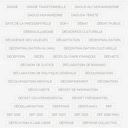
DANSE
DANSE TRADITIONNELLE
DAOUD ALY MOHAMMEDINE
DAOUD MOHAMEDINE
DAOUDA TÉKÉTÉ
DATE DE LA PRÉSIDENTIELLE
DDR-I
DÉBAT
DÉBAT PUBLIC
DÉBROUILLARDISE
DÉCADENCE CULTURELLE
DÉCADENCE DES VALEURS
DÉCAPITATION
DÉCENTRALISATION
DÉCENTRALISATION AU MALI
DÉCENTRALISATION CULTURELLE
DÉCEPTION
DÉCÈS
DÉCÈS DU PAPE FRANÇOIS
DÉCHETS
DÉCISION DE JUSTICE
DÉCLARATION DE BAMAKO
DÉCLARATION DE POLITIQUE GÉNÉRALE
DÉCOLONISATION
DÉCOLONISATION MENTALE
DÉCONFINEMENT
DÉCORATION
DÉCOUVERTE
DÉCRET DE NOMINATION
DÉCRET GOUVERNEMENTAL
DÉCRET PRÉSIDENTIEL
DÉDOLLARISATION
DEEPFAKE
DEEPFAKES
DEF
DEF 2020
DEF 2022
DEF 2023
DEF 2025
DEF 2026 MALI
DÉFÉCATION À L’AIR LIBRE
DÉFENSE
DÉFENSE COLLECTIVE