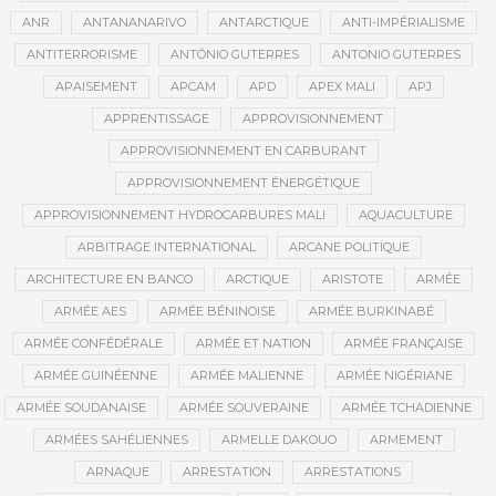
ANR
ANTANANARIVO
ANTARCTIQUE
ANTI-IMPÉRIALISME
ANTITERRORISME
ANTÓNIO GUTERRES
ANTONIO GUTERRES
APAISEMENT
APCAM
APD
APEX MALI
APJ
APPRENTISSAGE
APPROVISIONNEMENT
APPROVISIONNEMENT EN CARBURANT
APPROVISIONNEMENT ÉNERGÉTIQUE
APPROVISIONNEMENT HYDROCARBURES MALI
AQUACULTURE
ARBITRAGE INTERNATIONAL
ARCANE POLITIQUE
ARCHITECTURE EN BANCO
ARCTIQUE
ARISTOTE
ARMÉE
ARMÉE AES
ARMÉE BÉNINOISE
ARMÉE BURKINABÉ
ARMÉE CONFÉDÉRALE
ARMÉE ET NATION
ARMÉE FRANÇAISE
ARMÉE GUINÉENNE
ARMÉE MALIENNE
ARMÉE NIGÉRIANE
ARMÉE SOUDANAISE
ARMÉE SOUVERAINE
ARMÉE TCHADIENNE
ARMÉES SAHÉLIENNES
ARMELLE DAKOUO
ARMEMENT
ARNAQUE
ARRESTATION
ARRESTATIONS