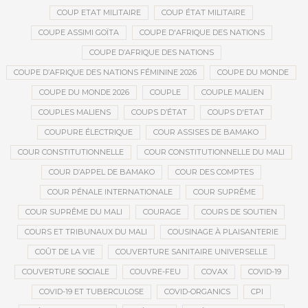
COUP ETAT MILITAIRE
COUP ÉTAT MILITAIRE
COUPE ASSIMI GOÏTA
COUPE D'AFRIQUE DES NATIONS
COUPE D’AFRIQUE DES NATIONS
COUPE D’AFRIQUE DES NATIONS FÉMININE 2026
COUPE DU MONDE
COUPE DU MONDE 2026
COUPLE
COUPLE MALIEN
COUPLES MALIENS
COUPS D’ÉTAT
COUPS D'ETAT
COUPURE ÉLECTRIQUE
COUR ASSISES DE BAMAKO
COUR CONSTITUTIONNELLE
COUR CONSTITUTIONNELLE DU MALI
COUR D’APPEL DE BAMAKO
COUR DES COMPTES
COUR PÉNALE INTERNATIONALE
COUR SUPRÊME
COUR SUPRÊME DU MALI
COURAGE
COURS DE SOUTIEN
COURS ET TRIBUNAUX DU MALI
COUSINAGE À PLAISANTERIE
COÛT DE LA VIE
COUVERTURE SANITAIRE UNIVERSELLE
COUVERTURE SOCIALE
COUVRE-FEU
COVAX
COVID-19
COVID-19 ET TUBERCULOSE
COVID-ORGANICS
CPI