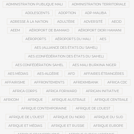
ADMINISTRATION PUBLIQUE MALI
ADMINISTRATION TERRITORIALE
ADOLESCENTS
ADOPTION
ADP-MALIBA
ADRESSE À LA NATION
ADULTÈRE
ADVERSITÉ
AECID
AEEM
AÉROPORT DE BAMAKO
AÉROPORT DIORI HAMANI
AÉROPORTS
AÉROPORTS DU MALI
AES
AES (ALLIANCE DES ÉTATS DU SAHEL)
AES (CONFÉDÉRATION DES ÉTATS DU SAHEL)
AES CONFÉDÉRATION SAHEL
AES MALI BURKINA NIGER
AES MÉDIAS
AES-ALGÉRIE
AFD
AFFAIRES ÉTRANGÈRES
AFFAIRISME
AFFRONTEMENTS
AFREXIMBANK
AFRICA CDC
AFRICA CORPS
AFRICA FORWARD
AFRICAN INITIATIVE
AFRICOM
AFRIQUE
AFRIQUE AUSTRALE
AFRIQUE CENTRALE
AFRIQUE CONTEMPORAINE
AFRIQUE DE L’OUEST
AFRIQUE DE L'OUEST
AFRIQUE DU NORD
AFRIQUE DU SUD
AFRIQUE ET MÉDIAS
AFRIQUE ET RUSSIE
AFRIQUE EUROPE