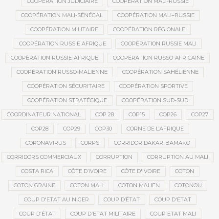
COOPÉRATION JUDICIAIRE
COOPÉRATION MALI-RUSSIE
COOPÉRATION MALI-SÉNÉGAL
COOPÉRATION MALI–RUSSIE
COOPÉRATION MILITAIRE
COOPÉRATION RÉGIONALE
COOPÉRATION RUSSIE AFRIQUE
COOPÉRATION RUSSIE MALI
COOPÉRATION RUSSIE-AFRIQUE
COOPÉRATION RUSSO-AFRICAINE
COOPÉRATION RUSSO-MALIENNE
COOPÉRATION SAHÉLIENNE
COOPÉRATION SÉCURITAIRE
COOPÉRATION SPORTIVE
COOPÉRATION STRATÉGIQUE
COOPÉRATION SUD-SUD
COORDINATEUR NATIONAL
COP 28
COP15
COP26
COP27
COP28
COP29
COP30
CORNE DE L’AFRIQUE
CORONAVIRUS
CORPS
CORRIDOR DAKAR-BAMAKO
CORRIDORS COMMERCIAUX
CORRUPTION
CORRUPTION AU MALI
COSTA RICA
CÔTE D’IVOIRE
CÔTE D'IVOIRE
COTON
COTON GRAINE
COTON MALI
COTON MALIEN
COTONOU
COUP D'ETAT AU NIGER
COUP D’ÉTAT
COUP D'ETAT
COUP D'ÉTAT
COUP D'ETAT MILITAIRE
COUP ETAT MALI