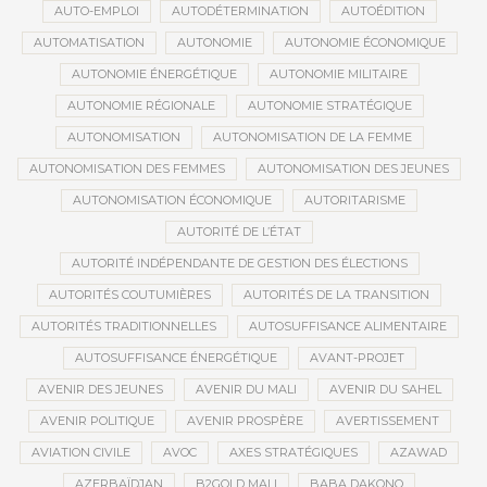
AUTO-EMPLOI
AUTODÉTERMINATION
AUTOÉDITION
AUTOMATISATION
AUTONOMIE
AUTONOMIE ÉCONOMIQUE
AUTONOMIE ÉNERGÉTIQUE
AUTONOMIE MILITAIRE
AUTONOMIE RÉGIONALE
AUTONOMIE STRATÉGIQUE
AUTONOMISATION
AUTONOMISATION DE LA FEMME
AUTONOMISATION DES FEMMES
AUTONOMISATION DES JEUNES
AUTONOMISATION ÉCONOMIQUE
AUTORITARISME
AUTORITÉ DE L’ÉTAT
AUTORITÉ INDÉPENDANTE DE GESTION DES ÉLECTIONS
AUTORITÉS COUTUMIÈRES
AUTORITÉS DE LA TRANSITION
AUTORITÉS TRADITIONNELLES
AUTOSUFFISANCE ALIMENTAIRE
AUTOSUFFISANCE ÉNERGÉTIQUE
AVANT-PROJET
AVENIR DES JEUNES
AVENIR DU MALI
AVENIR DU SAHEL
AVENIR POLITIQUE
AVENIR PROSPÈRE
AVERTISSEMENT
AVIATION CIVILE
AVOC
AXES STRATÉGIQUES
AZAWAD
AZERBAÏDJAN
B2GOLD MALI
BABA DAKONO