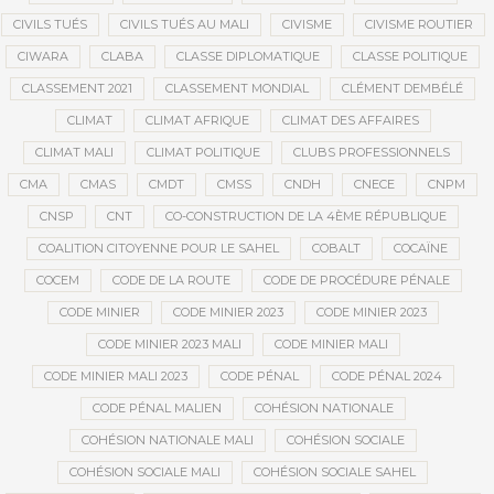
CIVILS TUÉS
CIVILS TUÉS AU MALI
CIVISME
CIVISME ROUTIER
CIWARA
CLABA
CLASSE DIPLOMATIQUE
CLASSE POLITIQUE
CLASSEMENT 2021
CLASSEMENT MONDIAL
CLÉMENT DEMBÉLÉ
CLIMAT
CLIMAT AFRIQUE
CLIMAT DES AFFAIRES
CLIMAT MALI
CLIMAT POLITIQUE
CLUBS PROFESSIONNELS
CMA
CMAS
CMDT
CMSS
CNDH
CNECE
CNPM
CNSP
CNT
CO-CONSTRUCTION DE LA 4ÈME RÉPUBLIQUE
COALITION CITOYENNE POUR LE SAHEL
COBALT
COCAÏNE
COCEM
CODE DE LA ROUTE
CODE DE PROCÉDURE PÉNALE
CODE MINIER
CODE MINIER 2023
CODE MINIER 2023
CODE MINIER 2023 MALI
CODE MINIER MALI
CODE MINIER MALI 2023
CODE PÉNAL
CODE PÉNAL 2024
CODE PÉNAL MALIEN
COHÉSION NATIONALE
COHÉSION NATIONALE MALI
COHÉSION SOCIALE
COHÉSION SOCIALE MALI
COHÉSION SOCIALE SAHEL