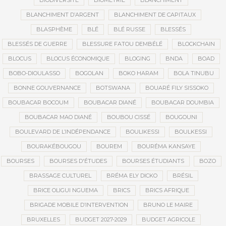
BIODIVERSITÉ
BIOMÉTRIE
BLANCHIMENT
BLANCHIMENT D’ARGENT
BLANCHIMENT DE CAPITAUX
BLASPHÈME
BLÉ
BLÉ RUSSE
BLESSÉS
BLESSÉS DE GUERRE
BLESSURE FATOU DEMBÉLÉ
BLOCKCHAIN
BLOCUS
BLOCUS ÉCONOMIQUE
BLOGING
BNDA
BOAD
BOBO-DIOULASSO
BOGOLAN
BOKO HARAM
BOLA TINUBU
BONNE GOUVERNANCE
BOTSWANA
BOUARÉ FILY SISSOKO
BOUBACAR BOCOUM
BOUBACAR DIANÉ
BOUBACAR DOUMBIA
BOUBACAR MAO DIANÉ
BOUBOU CISSÉ
BOUGOUNI
BOULEVARD DE L’INDÉPENDANCE
BOULIKESSI
BOULKESSI
BOURAKÉBOUGOU
BOUREM
BOURÉMA KANSAYE
BOURSES
BOURSES D'ÉTUDES
BOURSES ÉTUDIANTS
BOZO
BRASSAGE CULTUREL
BRÉMA ELY DICKO
BRÉSIL
BRICE OLIGUI NGUEMA
BRICS
BRICS AFRIQUE
BRIGADE MOBILE D’INTERVENTION
BRUNO LE MAIRE
BRUXELLES
BUDGET 2027-2029
BUDGET AGRICOLE