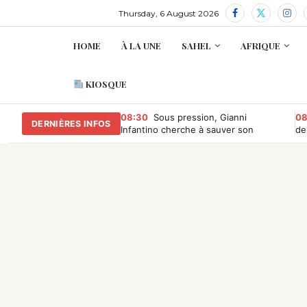
Thursday, 6 August 2026
HOME
À LA UNE
SAHEL
AFRIQUE
KIOSQUE
08:30
Sous pression, Gianni
08
DERNIÈRES INFOS
Infantino cherche à sauver son
de
mandat à la tête de la Fifa
bi