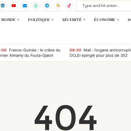
MONDE
POLITIQUE
SÉCURITÉ
ÉCONOMIE
S
:00
France-Guinée : le crâne du
06:30
Mali : l’organe anticorrupt
rnier Almamy du Fouta-Djalon
OCLEI épinglé pour plus de 352
entôt rapatrié ?
millions de FCFA d’irrégularités
financières