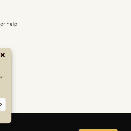
for help
 Un
S