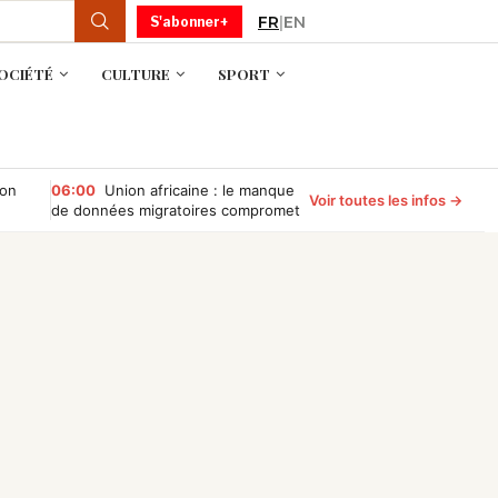
FR
|
EN
S'abonner+
OCIÉTÉ
CULTURE
SPORT
ion
06:00
Union africaine : le manque
Voir toutes les infos →
de données migratoires compromet
la gouvernance des migrations