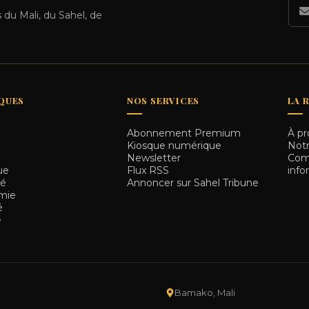
 du Mali, du Sahel, de
QUES
NOS SERVICES
LA 
Abonnement Premium
À pr
e
Kiosque numérique
Notr
e
Newsletter
Comm
ue
Flux RSS
info
té
Annoncer sur Sahel Tribune
mie
é
e
Bamako, Mali