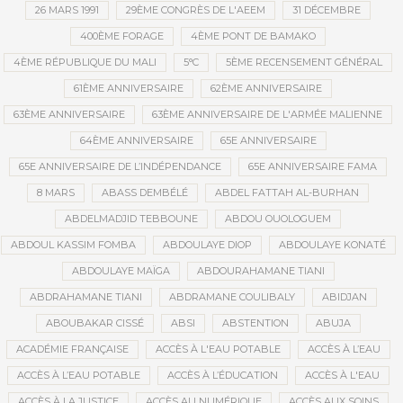
26 MARS 1991
29ÈME CONGRÈS DE L'AEEM
31 DÉCEMBRE
400ÈME FORAGE
4ÈME PONT DE BAMAKO
4ÈME RÉPUBLIQUE DU MALI
5°C
5ÈME RECENSEMENT GÉNÉRAL
61ÈME ANNIVERSAIRE
62ÈME ANNIVERSAIRE
63ÈME ANNIVERSAIRE
63ÈME ANNIVERSAIRE DE L'ARMÉE MALIENNE
64ÈME ANNIVERSAIRE
65E ANNIVERSAIRE
65E ANNIVERSAIRE DE L’INDÉPENDANCE
65E ANNIVERSAIRE FAMA
8 MARS
ABASS DEMBÉLÉ
ABDEL FATTAH AL-BURHAN
ABDELMADJID TEBBOUNE
ABDOU OUOLOGUEM
ABDOUL KASSIM FOMBA
ABDOULAYE DIOP
ABDOULAYE KONATÉ
ABDOULAYE MAÏGA
ABDOURAHAMANE TIANI
ABDRAHAMANE TIANI
ABDRAMANE COULIBALY
ABIDJAN
ABOUBAKAR CISSÉ
ABSI
ABSTENTION
ABUJA
ACADÉMIE FRANÇAISE
ACCÈS À L'EAU POTABLE
ACCÈS À L’EAU
ACCÈS À L’EAU POTABLE
ACCÈS À L’ÉDUCATION
ACCÈS À L'EAU
ACCÈS À LA JUSTICE
ACCÈS AU NUMÉRIQUE
ACCÈS AUX SOINS