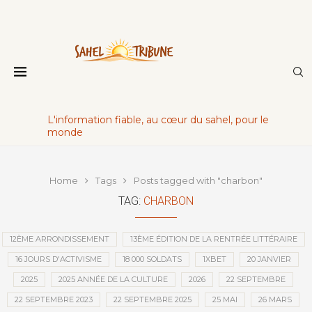
L'information fiable, au cœur du sahel, pour le
monde
Home
Tags
Posts tagged with "charbon"
TAG:
CHARBON
12ÈME ARRONDISSEMENT
13ÈME ÉDITION DE LA RENTRÉE LITTÉRAIRE
16 JOURS D'ACTIVISME
18 000 SOLDATS
1XBET
20 JANVIER
2025
2025 ANNÉE DE LA CULTURE
2026
22 SEPTEMBRE
22 SEPTEMBRE 2023
22 SEPTEMBRE 2025
25 MAI
26 MARS