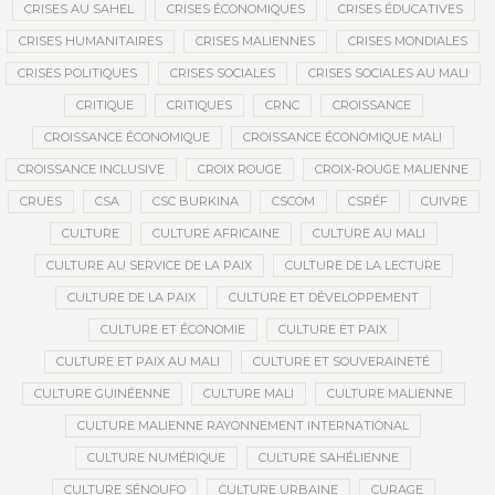
CRISES AU SAHEL
CRISES ÉCONOMIQUES
CRISES ÉDUCATIVES
CRISES HUMANITAIRES
CRISES MALIENNES
CRISES MONDIALES
CRISES POLITIQUES
CRISES SOCIALES
CRISES SOCIALES AU MALI
CRITIQUE
CRITIQUES
CRNC
CROISSANCE
CROISSANCE ÉCONOMIQUE
CROISSANCE ÉCONOMIQUE MALI
CROISSANCE INCLUSIVE
CROIX ROUGE
CROIX-ROUGE MALIENNE
CRUES
CSA
CSC BURKINA
CSCOM
CSRÉF
CUIVRE
CULTURE
CULTURE AFRICAINE
CULTURE AU MALI
CULTURE AU SERVICE DE LA PAIX
CULTURE DE LA LECTURE
CULTURE DE LA PAIX
CULTURE ET DÉVELOPPEMENT
CULTURE ET ÉCONOMIE
CULTURE ET PAIX
CULTURE ET PAIX AU MALI
CULTURE ET SOUVERAINETÉ
CULTURE GUINÉENNE
CULTURE MALI
CULTURE MALIENNE
CULTURE MALIENNE RAYONNEMENT INTERNATIONAL
CULTURE NUMÉRIQUE
CULTURE SAHÉLIENNE
CULTURE SÉNOUFO
CULTURE URBAINE
CURAGE