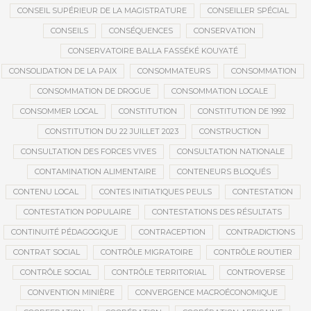
CONSEIL SUPÉRIEUR DE LA MAGISTRATURE
CONSEILLER SPÉCIAL
CONSEILS
CONSÉQUENCES
CONSERVATION
CONSERVATOIRE BALLA FASSÉKÉ KOUYATÉ
CONSOLIDATION DE LA PAIX
CONSOMMATEURS
CONSOMMATION
CONSOMMATION DE DROGUE
CONSOMMATION LOCALE
CONSOMMER LOCAL
CONSTITUTION
CONSTITUTION DE 1992
CONSTITUTION DU 22 JUILLET 2023
CONSTRUCTION
CONSULTATION DES FORCES VIVES
CONSULTATION NATIONALE
CONTAMINATION ALIMENTAIRE
CONTENEURS BLOQUÉS
CONTENU LOCAL
CONTES INITIATIQUES PEULS
CONTESTATION
CONTESTATION POPULAIRE
CONTESTATIONS DES RÉSULTATS
CONTINUITÉ PÉDAGOGIQUE
CONTRACEPTION
CONTRADICTIONS
CONTRAT SOCIAL
CONTRÔLE MIGRATOIRE
CONTRÔLE ROUTIER
CONTRÔLE SOCIAL
CONTRÔLE TERRITORIAL
CONTROVERSE
CONVENTION MINIÈRE
CONVERGENCE MACROÉCONOMIQUE