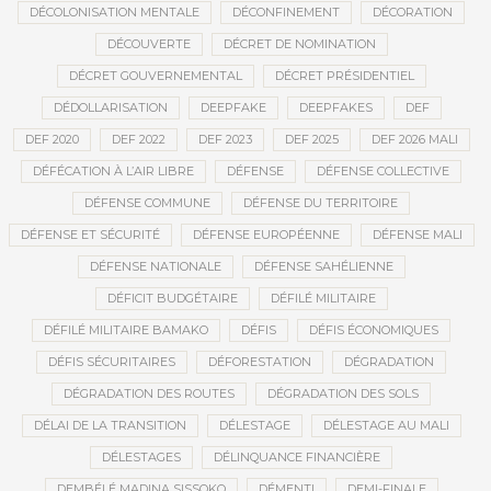
DÉCOLONISATION MENTALE
DÉCONFINEMENT
DÉCORATION
DÉCOUVERTE
DÉCRET DE NOMINATION
DÉCRET GOUVERNEMENTAL
DÉCRET PRÉSIDENTIEL
DÉDOLLARISATION
DEEPFAKE
DEEPFAKES
DEF
DEF 2020
DEF 2022
DEF 2023
DEF 2025
DEF 2026 MALI
DÉFÉCATION À L’AIR LIBRE
DÉFENSE
DÉFENSE COLLECTIVE
DÉFENSE COMMUNE
DÉFENSE DU TERRITOIRE
DÉFENSE ET SÉCURITÉ
DÉFENSE EUROPÉENNE
DÉFENSE MALI
DÉFENSE NATIONALE
DÉFENSE SAHÉLIENNE
DÉFICIT BUDGÉTAIRE
DÉFILÉ MILITAIRE
DÉFILÉ MILITAIRE BAMAKO
DÉFIS
DÉFIS ÉCONOMIQUES
DÉFIS SÉCURITAIRES
DÉFORESTATION
DÉGRADATION
DÉGRADATION DES ROUTES
DÉGRADATION DES SOLS
DÉLAI DE LA TRANSITION
DÉLESTAGE
DÉLESTAGE AU MALI
DÉLESTAGES
DÉLINQUANCE FINANCIÈRE
DEMBÉLÉ MADINA SISSOKO
DÉMENTI
DEMI-FINALE