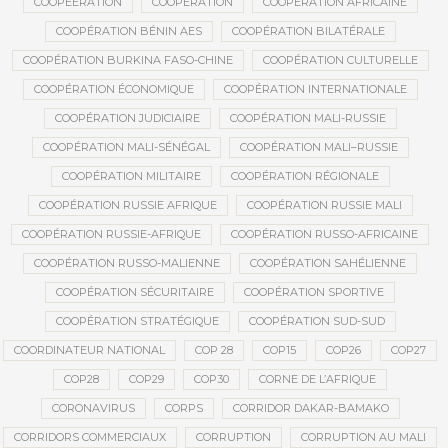
COOPEERATION
COOPÉRATION
COOPÉRATION AFRICAINE
COOPÉRATION BÉNIN AES
COOPÉRATION BILATÉRALE
COOPÉRATION BURKINA FASO-CHINE
COOPÉRATION CULTURELLE
COOPÉRATION ÉCONOMIQUE
COOPÉRATION INTERNATIONALE
COOPÉRATION JUDICIAIRE
COOPÉRATION MALI-RUSSIE
COOPÉRATION MALI-SÉNÉGAL
COOPÉRATION MALI–RUSSIE
COOPÉRATION MILITAIRE
COOPÉRATION RÉGIONALE
COOPÉRATION RUSSIE AFRIQUE
COOPÉRATION RUSSIE MALI
COOPÉRATION RUSSIE-AFRIQUE
COOPÉRATION RUSSO-AFRICAINE
COOPÉRATION RUSSO-MALIENNE
COOPÉRATION SAHÉLIENNE
COOPÉRATION SÉCURITAIRE
COOPÉRATION SPORTIVE
COOPÉRATION STRATÉGIQUE
COOPÉRATION SUD-SUD
COORDINATEUR NATIONAL
COP 28
COP15
COP26
COP27
COP28
COP29
COP30
CORNE DE L’AFRIQUE
CORONAVIRUS
CORPS
CORRIDOR DAKAR-BAMAKO
CORRIDORS COMMERCIAUX
CORRUPTION
CORRUPTION AU MALI