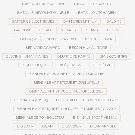
BASSIROU DIOMAYE FAYE
BATAILLE DES RÉCITS
BATAILLE INFORMATIONNELLE
BATAILLON TCHADIEN
BATTERIES ÉLECTRIQUES
BATTERIES LITHIUM
BAUXITE
BAZOUM
BCEAO
BCID-AES
BEIJING
BELÉM
BELGIQUE
BEN LE CERVEAU
BÉNIN
BER
BERNARD AYLWARD
BESOIN HUMANITAIRE
BESOINS HUMANITAIRES
BEURRE DE KARITÉ
BIAIS COGNITIFS
BIBLIOTHÈQUES
BICÉPHALISME
BIEN-ÊTRE
BIENNALE AFRICAINE DE LA PHOTOGRAPHIE
BIENNALE ARTISTIQUE ET CULTURELLE
BIENNALE ARTISTIQUE ET CULTURELLE 2025
BIENNALE ARTISTIQUE ET CULTURELLE DE TOMBOUCTOU 2025
BIENNALE ARTISTIQUE ET CULTURELLE TOMBOUCTOU 2025
BIENNALE DE TOMBOUCTOU
BIENNALE SPORTIVE MALI
BIG DATA
BILAN
BILAN 2024
BILAN ANNUEL