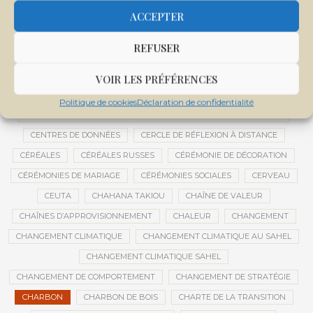
CENTRALE SOLAIRE DE SANANKOROBA
CENTRALES SOLAIRES
ACCEPTER
CENTRE D'INTELLIGENCE ARTIFICIELLE
REFUSER
CENTRE DE SANTÉ COMMUNAUTAIRE
CENTRE DU MALI
CENTRE INTERNATIONAL DE CONFÉRENCES DE BAMAKO
VOIR LES PRÉFÉRENCES
CENTRE MALI
Politique de cookies
Déclaration de confidentialité
CENTRE NATIONAL DES EXAMENS ET CONCOURS DE L’ÉDUCATION
CENTRES DE DONNÉES
CERCLE DE RÉFLEXION À DISTANCE
CÉRÉALES
CÉRÉALES RUSSES
CÉRÉMONIE DE DÉCORATION
CÉRÉMONIES DE MARIAGE
CÉRÉMONIES SOCIALES
CERVEAU
CEUTA
CHAHANA TAKIOU
CHAÎNE DE VALEUR
CHAÎNES D’APPROVISIONNEMENT
CHALEUR
CHANGEMENT
CHANGEMENT CLIMATIQUE
CHANGEMENT CLIMATIQUE AU SAHEL
CHANGEMENT CLIMATIQUE SAHEL
CHANGEMENT DE COMPORTEMENT
CHANGEMENT DE STRATÉGIE
CHARBON
CHARBON DE BOIS
CHARTE DE LA TRANSITION