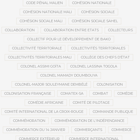
CODE PÉNAL MALIEN
COHÉSION NATIONALE
COHÉSION NATIONALE MALI
COHÉSION SOCIALE
COHÉSION SOCIALE MALI
COHÉSION SOCIALE SAHEL
COLLABORATION
COLLABORATION ENTRE ETATS
COLLECTEURS
COLLECTIF POUR LE DÉVELOPPEMENT DE BAKO
COLLECTIVITÉ TERRITORIALE
COLLECTIVITÉS TERRITORIALES
COLLECTIVITÉS TERRITORIALES MALI
COLLÈGE DES CHEFS D’ÉTAT
COLONEL ASSIMI GOÏTA
COLONEL LASSINA TOGOLA
COLONEL MAMADY DOUMBOUYA
COLONEL-MAJOR SOULEYMANE DEMBÉLÉ
COLONISATION
COLONISATION FRANÇAISE
COMATEX-SA
COMBAT
COMÉDIE
COMÉDIE AFRICAINE
COMITÉ DE PILOTAGE
COMITÉ INTERNATIONAL DE LA CROIX-ROUGE
COMMANDE PUBLIQUE
COMMÉMORATION
COMMÉMORATION DE L'INDÉPENDANCE
COMMÉMORATION DU 14 JANVIER
COMMERÇANTS
COMMERCE
COMMERCE EXTÉRIEUR
COMMERCE INTERNATIONAL