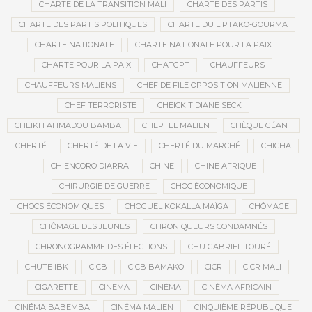
CHARTE DE LA TRANSITION MALI
CHARTE DES PARTIS
CHARTE DES PARTIS POLITIQUES
CHARTE DU LIPTAKO-GOURMA
CHARTE NATIONALE
CHARTE NATIONALE POUR LA PAIX
CHARTE POUR LA PAIX
CHATGPT
CHAUFFEURS
CHAUFFEURS MALIENS
CHEF DE FILE OPPOSITION MALIENNE
CHEF TERRORISTE
CHEICK TIDIANE SECK
CHEIKH AHMADOU BAMBA
CHEPTEL MALIEN
CHÈQUE GÉANT
CHERTÉ
CHERTÉ DE LA VIE
CHERTÉ DU MARCHÉ
CHICHA
CHIENCORO DIARRA
CHINE
CHINE AFRIQUE
CHIRURGIE DE GUERRE
CHOC ÉCONOMIQUE
CHOCS ÉCONOMIQUES
CHOGUEL KOKALLA MAÏGA
CHÔMAGE
CHÔMAGE DES JEUNES
CHRONIQUEURS CONDAMNÉS
CHRONOGRAMME DES ÉLECTIONS
CHU GABRIEL TOURÉ
CHUTE IBK
CICB
CICB BAMAKO
CICR
CICR MALI
CIGARETTE
CINEMA
CINÉMA
CINÉMA AFRICAIN
CINÉMA BABEMBA
CINÉMA MALIEN
CINQUIÈME RÉPUBLIQUE