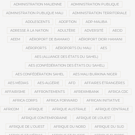
ADMINISTRATION MALIENNE
ADMINISTRATION PUBLIQUE
ADMINISTRATION PUBLIQUE MALI
ADMINISTRATION TERRITORIALE
ADOLESCENTS
ADOPTION
ADP-MALIBA
ADRESSE À LA NATION
ADULTÈRE
ADVERSITÉ
AECID
AEEM
AÉROPORT DE BAMAKO
AÉROPORT DIORI HAMANI
AÉROPORTS
AÉROPORTS DU MALI
AES
AES (ALLIANCE DES ÉTATS DU SAHEL)
AES (CONFÉDÉRATION DES ÉTATS DU SAHEL)
AES CONFÉDÉRATION SAHEL
AES MALI BURKINA NIGER
AES MÉDIAS
AES-ALGÉRIE
AFD
AFFAIRES ÉTRANGÈRES
AFFAIRISME
AFFRONTEMENTS
AFREXIMBANK
AFRICA CDC
AFRICA CORPS
AFRICA FORWARD
AFRICAN INITIATIVE
AFRICOM
AFRIQUE
AFRIQUE AUSTRALE
AFRIQUE CENTRALE
AFRIQUE CONTEMPORAINE
AFRIQUE DE L’OUEST
AFRIQUE DE L'OUEST
AFRIQUE DU NORD
AFRIQUE DU SUD