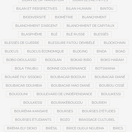
BILAN DE LA TRANSITION
BILAN DES ACTIVITÉS
BILAN ET PERSPECTIVES
BILAN HUMAIN
BINTOU
BIODIVERSITÉ
BIOMÉTRIE
BLANCHIMENT
BLANCHIMENT D’ARGENT
BLANCHIMENT DE CAPITAUX
BLASPHÈME
BLÉ
BLÉ RUSSE
BLESSÉS
BLESSÉS DE GUERRE
BLESSURE FATOU DEMBÉLÉ
BLOCKCHAIN
BLOCUS
BLOCUS ÉCONOMIQUE
BLOGING
BNDA
BOAD
BOBO-DIOULASSO
BOGOLAN
BOKAR BIRO
BOKO HARAM
BOLA TINUBU
BONNE GOUVERNANCE
BOTSWANA
BOUARÉ FILY SISSOKO
BOUBACAR BOCOUM
BOUBACAR DIANÉ
BOUBACAR DOUMBIA
BOUBACAR MAO DIANÉ
BOUBOU CISSÉ
BOUGOUNI
BOULEVARD DE L’INDÉPENDANCE
BOULIKESSI
BOULKESSI
BOURAKÉBOUGOU
BOUREM
BOURÉMA KANSAYE
BOURSES
BOURSES D'ÉTUDES
BOURSES ÉTUDIANTS
BOZO
BRASSAGE CULTUREL
BRÉMA ELY DICKO
BRÉSIL
BRICE OLIGUI NGUEMA
BRICS