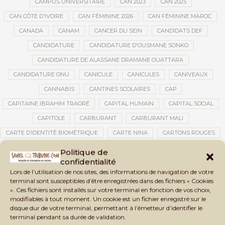
CAMPUS UNIVERSITAIRE
CAN 2023
CAN 2025
CAN CÔTE D'IVOIRE
CAN FÉMININE 2026
CAN FÉMININE MAROC
CANADA
CANAM
CANCER DU SEIN
CANDIDATS DEF
CANDIDATURE
CANDIDATURE D'OUSMANE SONKO
CANDIDATURE DE ALASSANE DRAMANE OUATTARA
CANDIDATURE ONU
CANICULE
CANICULES
CANIVEAUX
CANNABIS
CANTINES SCOLAIRES
CAP
CAPITAINE IBRAHIM TRAORÉ
CAPITAL HUMAIN
CAPITAL SOCIAL
CAPITOLE
CARBURANT
CARBURANT MALI
CARTE D’IDENTITÉ BIOMÉTRIQUE
CARTE NINA
CARTONS ROUGES
CASABLANCA
CATASTROPHE
CATASTROPHE NATURELLE
Politique de
confidentialité
CATASTROPHES CLIMATIQUES
CATASTROPHES NATURELLES
Lors de l’utilisation de nos sites, des informations de navigation de votre
CAUTION 10 000 DOLLARS
CAUTION DE VISA
CDAT
CECOGEC
terminal sont susceptibles d’être enregistrées dans des fichiers « Cookies
». Ces fichiers sont installés sur votre terminal en fonction de vos choix,
CÉDÉAO
CEDEAO
CEI
CÉLÉBRATION NATIONALE
CEMAC
modifiables à tout moment. Un cookie est un fichier enregistré sur le
CEMAPI
CEN-SNESUP
CENOU
CENSURE
disque dur de votre terminal, permettant à l’émetteur d’identifier le
terminal pendant sa durée de validation.
CENTRAFRIQUE
CENTRALE SOLAIRE