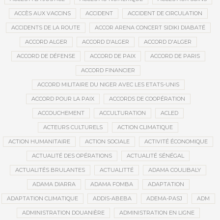
ACCÈS AUX VACCINS
ACCIDENT
ACCIDENT DE CIRCULATION
ACCIDENTS DE LA ROUTE
ACCOR ARENA CONCERT SIDIKI DIABATÉ
ACCORD ALGER
ACCORD D’ALGER
ACCORD D'ALGER
ACCORD DE DÉFENSE
ACCORD DE PAIX
ACCORD DE PARIS
ACCORD FINANCIER
ACCORD MILITAIRE DU NIGER AVEC LES ETATS-UNIS
ACCORD POUR LA PAIX
ACCORDS DE COOPÉRATION
ACCOUCHEMENT
ACCULTURATION
ACLED
ACTEURS CULTURELS
ACTION CLIMATIQUE
ACTION HUMANITAIRE
ACTION SOCIALE
ACTIVITÉ ÉCONOMIQUE
ACTUALITÉ DES OPÉRATIONS
ACTUALITÉ SÉNÉGAL
ACTUALITÉS BRULANTES
ACTUALITTÉ
ADAMA COULIBALY
ADAMA DIARRA
ADAMA FOMBA
ADAPTATION
ADAPTATION CLIMATIQUE
ADDIS-ABEBA
ADEMA-PASJ
ADM
ADMINISTRATION DOUANIÈRE
ADMINISTRATION EN LIGNE