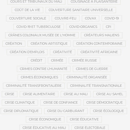
COURS ET TRIBUNAUX DU MALI
COUSINAGE À PLAISANTERIE
COÛT DE LA VIE
COUVERTURE SANITAIRE UNIVERSELLE
COUVERTURE SOCIALE
COUVRE-FEU
COVAX
COVID-19
COVID-19 ET TUBERCULOSE
COVID-ORGANICS
CPI
CRÂNES COLONIAUX MUSÉE DE L'HOMME
CRÉATEURS MALIENS
CRÉATION
CRÉATION ARTISTIQUE
CRÉATION CONTEMPORAINE
CRÉATION D’EMPLOIS
CRÉATIVITÉ
CRÉATIVITÉ AFRICAINE
CRÉDIT
CRIMÉE
CRIMÉE RUSSIE
CRIMES CONTRE L’HUMANITÉ
CRIMES DE GUERRE
CRIMES ÉCONOMIQUES
CRIMINALITÉ ORGANISÉE
CRIMINALITÉ TRANSFRONTALIÈRE
CRIMINALITÉ TRANSNATIONALE
CRISE
CRISE ALIMENTAIRE
CRISE AU MALI
CRISE AU SAHEL
CRISE CLIMATIQUE
CRISE DE CONFIANCE
CRISE DÉMOCRATIQUE
CRISE DIPLOMATIQUE
CRISE DU CARBURANT
CRISE ÉCOLOGIQUE
CRISE ÉCONOMIQUE
CRISE ÉDUCATIVE
CRISE ÉDUCATIVE AU MALI
CRISE ÉLECTORALE