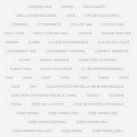
CINSERE-ANR
CIPRES
CIRA CHARITY
CIRCULATION ROUTIÈRE
CIRDI
CITÉ DES 333 SAINTS
CITERNES
CITOYENNETÉ
CIVIL DE SAN
CIVILISATION
CIVILS TUÉS
CIVILS TUÉS AU MALI
CIVISME
CIVISME ROUTIER
CIWARA
CLABA
CLASSE DIPLOMATIQUE
CLASSE POLITIQUE
CLASSEMENT 2021
CLASSEMENT MONDIAL
CLÉMENT DEMBÉLÉ
CLIMAT
CLIMAT AFRIQUE
CLIMAT DES AFFAIRES
CLIMAT MALI
CLIMAT POLITIQUE
CLUBS PROFESSIONNELS
CMA
CMAS
CMDT
CMSS
CNDH
CNECE
CNPM
CNSP
CNT
CO-CONSTRUCTION DE LA 4ÈME RÉPUBLIQUE
COALITION CITOYENNE POUR LE SAHEL
COBALT
COCAÏNE
COCEM
CODE DE LA ROUTE
CODE DE PROCÉDURE PÉNALE
CODE MINIER
CODE MINIER 2023
CODE MINIER 2023
CODE MINIER 2023 MALI
CODE MINIER MALI
CODE MINIER MALI 2023
CODE PÉNAL
CODE PÉNAL 2024