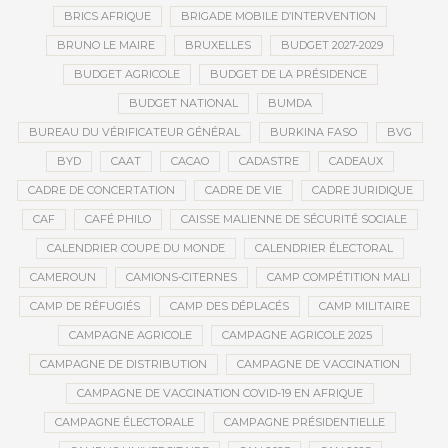
BRICS AFRIQUE
BRIGADE MOBILE D’INTERVENTION
BRUNO LE MAIRE
BRUXELLES
BUDGET 2027-2029
BUDGET AGRICOLE
BUDGET DE LA PRÉSIDENCE
BUDGET NATIONAL
BUMDA
BUREAU DU VÉRIFICATEUR GÉNÉRAL
BURKINA FASO
BVG
BYD
CAAT
CACAO
CADASTRE
CADEAUX
CADRE DE CONCERTATION
CADRE DE VIE
CADRE JURIDIQUE
CAF
CAFÉ PHILO
CAISSE MALIENNE DE SÉCURITÉ SOCIALE
CALENDRIER COUPE DU MONDE
CALENDRIER ÉLECTORAL
CAMEROUN
CAMIONS-CITERNES
CAMP COMPÉTITION MALI
CAMP DE RÉFUGIÉS
CAMP DES DÉPLACÉS
CAMP MILITAIRE
CAMPAGNE AGRICOLE
CAMPAGNE AGRICOLE 2025
CAMPAGNE DE DISTRIBUTION
CAMPAGNE DE VACCINATION
CAMPAGNE DE VACCINATION COVID-19 EN AFRIQUE
CAMPAGNE ÉLECTORALE
CAMPAGNE PRÉSIDENTIELLE