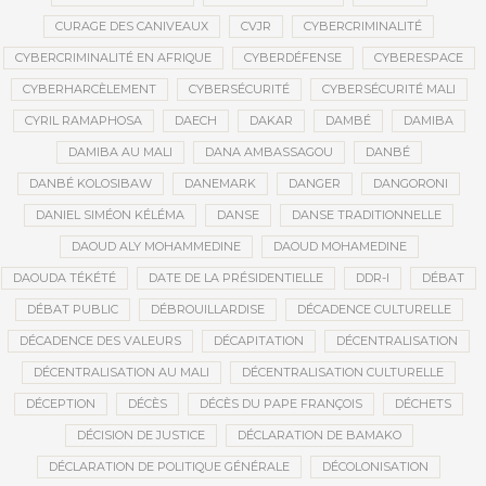
CURAGE DES CANIVEAUX
CVJR
CYBERCRIMINALITÉ
CYBERCRIMINALITÉ EN AFRIQUE
CYBERDÉFENSE
CYBERESPACE
CYBERHARCÈLEMENT
CYBERSÉCURITÉ
CYBERSÉCURITÉ MALI
CYRIL RAMAPHOSA
DAECH
DAKAR
DAMBÉ
DAMIBA
DAMIBA AU MALI
DANA AMBASSAGOU
DANBÉ
DANBÉ KOLOSIBAW
DANEMARK
DANGER
DANGORONI
DANIEL SIMÉON KÉLÉMA
DANSE
DANSE TRADITIONNELLE
DAOUD ALY MOHAMMEDINE
DAOUD MOHAMEDINE
DAOUDA TÉKÉTÉ
DATE DE LA PRÉSIDENTIELLE
DDR-I
DÉBAT
DÉBAT PUBLIC
DÉBROUILLARDISE
DÉCADENCE CULTURELLE
DÉCADENCE DES VALEURS
DÉCAPITATION
DÉCENTRALISATION
DÉCENTRALISATION AU MALI
DÉCENTRALISATION CULTURELLE
DÉCEPTION
DÉCÈS
DÉCÈS DU PAPE FRANÇOIS
DÉCHETS
DÉCISION DE JUSTICE
DÉCLARATION DE BAMAKO
DÉCLARATION DE POLITIQUE GÉNÉRALE
DÉCOLONISATION