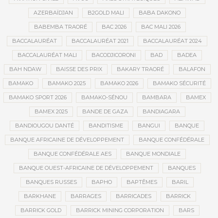
AZERBAÏDJAN
B2GOLD MALI
BABA DAKONO
BABEMBA TRAORÉ
BAC 2026
BAC MALI 2026
BACCALAURÉAT
BACCALAURÉAT 2021
BACCALAURÉAT 2024
BACCALAURÉAT MALI
BACODJICORONI
BAD
BADEA
BAH NDAW
BAISSE DES PRIX
BAKARY TRAORÉ
BALAFON
BAMAKO
BAMAKO 2025
BAMAKO 2026
BAMAKO SÉCURITÉ
BAMAKO SPORT 2026
BAMAKO-SÉNOU
BAMBARA
BAMEX
BAMEX 2025
BANDE DE GAZA
BANDIAGARA
BANDIOUGOU DANTÉ
BANDITISME
BANGUI
BANQUE
BANQUE AFRICAINE DE DÉVELOPPEMENT
BANQUE CONFÉDÉRALE
BANQUE CONFÉDÉRALE AES
BANQUE MONDIALE
BANQUE OUEST-AFRICAINE DE DÉVELOPPEMENT
BANQUES
BANQUES RUSSES
BAPHO
BAPTÊMES
BARIL
BARKHANE
BARRAGES
BARRICADES
BARRICK
BARRICK GOLD
BARRICK MINING CORPORATION
BARS