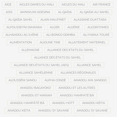
AIGE
AIGLES DAMES DU MALI
AIGLES DU MALI
AIR FRANCE
AISS
AKINWUMI ADESINA
AL-QAÏDA
AL-QAÏDA AU SAHEL
AL-QAÏDA SAHEL
ALAIN MAUFINET
ALASSANE OUATTARA
ALFOUSSEYNI DIAWARA
ALGER
ALGÉRIE
ALGORITHMES
ALHAMDOU AG ILYÈNE
ALI BONGO ODIMBA
ALI FARKA TOURÉ
ALIMENTATION
ALIOUNE TINE
ALLAITEMENT MATERNEL
ALLEMAGNE
ALLIANCE DES ETATS DU SAHEL
ALLIANCE DES ÉTATS DU SAHEL
ALLIANCE DES ÉTATS DU SAHEL (AES)
ALLIANCE SAHEL
ALLIANCE SAHÉLIENNE
ALLIANCES RÉGIONALES
ALOUSSÉNI SANOU
ALPHA CONDÉ
AMADOU AYA SANOGO
AMADOU BAGAYOKO
AMADOU ET LES AUTRES
AMADOU ET MARIAM
AMADOU HAMPATÉ BÂ
AMADOU HAMPÂTÉ BÂ
AMADOU HOTT
AMADOU KÉITA
AMADOU KEÏTA
AMADOU SY SAVANE
AMADOU SY SAVANÉ