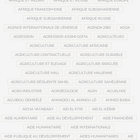
AFRIQUE ET MÉDIAS
AFRIQUE ET RUSSIE
AFRIQUE EUROPE
AFRIQUE FRANCOPHONE
AFRIQUE SUBSAHARIENNE
AFRIQUE SUBSAHRIENNE
AFRIQUE-RUSSIE
AGENCE INTERNATIONALE DE L’ÉNERGIE
AGENDA 2063
AGOA
AGRESSION
AGRESSION ASSIMI GOITA
AGRICULTEURS
AGRICULTURE
AGRICULTURE AFRICAINE
AGRICULTURE CONTRACTUELLE
AGRICULTURE DURABLE
AGRICULTURE ET ÉLEVAGE
AGRICULTURE IRRIGUÉE
AGRICULTURE MALI
AGRICULTURE MALIENNE
AGRICULTURE RÉSILIENTE SAHEL
AGRICULTURE SAHÉLIENNE
AGRO-INDUSTRIE
AGROÉCOLOGIE
AGRV
AGUELHOC
AGUIBOU DEMBÉLÉ
AHMADOU AL AMINOU LÔ
AHMED BABA
AÏCHA YATABARY
AÏD EL-FITR
AÏD EL-KÉBIR
AIDE ALIMENTAIRE
AIDE AU DÉVELOPPEMENT
AIDE FINANCIÈRE
AIDE HUMANITAIRE
AIDE INTERNATIONALE
AIDE PUBLIQUE AU DÉVELOPPEMENT
AIDES HUMANITAIRES
AIE