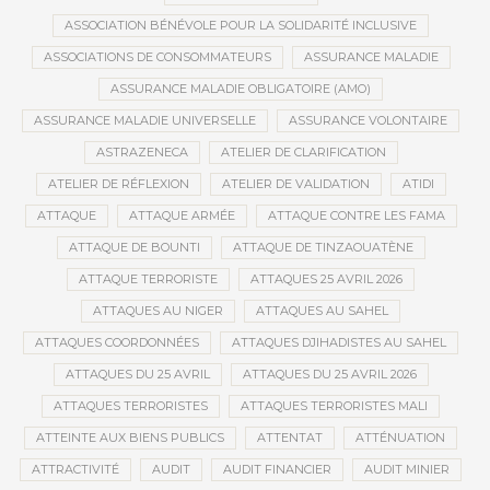
ASSOCIATION BÉNÉVOLE POUR LA SOLIDARITÉ INCLUSIVE
ASSOCIATIONS DE CONSOMMATEURS
ASSURANCE MALADIE
ASSURANCE MALADIE OBLIGATOIRE (AMO)
ASSURANCE MALADIE UNIVERSELLE
ASSURANCE VOLONTAIRE
ASTRAZENECA
ATELIER DE CLARIFICATION
ATELIER DE RÉFLEXION
ATELIER DE VALIDATION
ATIDI
ATTAQUE
ATTAQUE ARMÉE
ATTAQUE CONTRE LES FAMA
ATTAQUE DE BOUNTI
ATTAQUE DE TINZAOUATÈNE
ATTAQUE TERRORISTE
ATTAQUES 25 AVRIL 2026
ATTAQUES AU NIGER
ATTAQUES AU SAHEL
ATTAQUES COORDONNÉES
ATTAQUES DJIHADISTES AU SAHEL
ATTAQUES DU 25 AVRIL
ATTAQUES DU 25 AVRIL 2026
ATTAQUES TERRORISTES
ATTAQUES TERRORISTES MALI
ATTEINTE AUX BIENS PUBLICS
ATTENTAT
ATTÉNUATION
ATTRACTIVITÉ
AUDIT
AUDIT FINANCIER
AUDIT MINIER