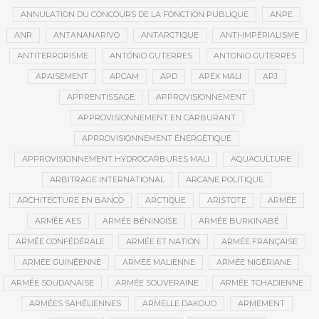
ANNULATION DU CONCOURS DE LA FONCTION PUBLIQUE
ANPE
ANR
ANTANANARIVO
ANTARCTIQUE
ANTI-IMPÉRIALISME
ANTITERRORISME
ANTÓNIO GUTERRES
ANTONIO GUTERRES
APAISEMENT
APCAM
APD
APEX MALI
APJ
APPRENTISSAGE
APPROVISIONNEMENT
APPROVISIONNEMENT EN CARBURANT
APPROVISIONNEMENT ÉNERGÉTIQUE
APPROVISIONNEMENT HYDROCARBURES MALI
AQUACULTURE
ARBITRAGE INTERNATIONAL
ARCANE POLITIQUE
ARCHITECTURE EN BANCO
ARCTIQUE
ARISTOTE
ARMÉE
ARMÉE AES
ARMÉE BÉNINOISE
ARMÉE BURKINABÉ
ARMÉE CONFÉDÉRALE
ARMÉE ET NATION
ARMÉE FRANÇAISE
ARMÉE GUINÉENNE
ARMÉE MALIENNE
ARMÉE NIGÉRIANE
ARMÉE SOUDANAISE
ARMÉE SOUVERAINE
ARMÉE TCHADIENNE
ARMÉES SAHÉLIENNES
ARMELLE DAKOUO
ARMEMENT