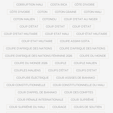
CORRUPTION MALI
COSTA RICA
CÔTE D’IVOIRE
CÔTE D'IVOIRE
COTON
COTON GRAINE
COTON MALI
COTON MALIEN
COTONOU
COUP D'ETAT AU NIGER
COUP D’ÉTAT
COUP D'ETAT
COUP D'ÉTAT
COUP D'ETAT MILITAIRE
COUP ETAT MALI
COUP ÉTAT MILITAIRE
COUP ETAT MILITAIRE
COUPE ASSIMI GOÏTA
COUPE D'AFRIQUE DES NATIONS
COUPE D’AFRIQUE DES NATIONS
COUPE D’AFRIQUE DES NATIONS FÉMININE 2026
COUPE DU MONDE
COUPE DU MONDE 2026
COUPLE
COUPLE MALIEN
COUPLES MALIENS
COUPS D’ÉTAT
COUPS D'ETAT
COUPURE ÉLECTRIQUE
COUR ASSISES DE BAMAKO
COUR CONSTITUTIONNELLE
COUR CONSTITUTIONNELLE DU MALI
COUR D’APPEL DE BAMAKO
COUR DES COMPTES
COUR PÉNALE INTERNATIONALE
COUR SUPRÊME
COUR SUPRÊME DU MALI
COURAGE
COURS DE SOUTIEN