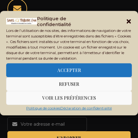
Politique de
Restez informé de l'actualité du Sahel
confidentialité
Lors de l’utilisation de nos sites, des informations de navigation de votre
Recevez chaque jour les principales informations du Mali,
terminal sont susceptibles d’être enregistrées dans des fichiers « Cookies
du Sahel, de l'Afrique et du monde dans votre boîte mail.
». Ces fichiers sont installés sur votre terminal en fonction de vos choix,
modifiables à tout moment. Un cookie est un fichier enregistré sur le
disque dur de votre terminal, permettant à l’émetteur d’identifier le
terminal pendant sa durée de validation.
ACCEPTER
REFUSER
VOIR LES PRÉFÉRENCES
Politique de cookies
Déclaration de confidentialité
S'ABONNER