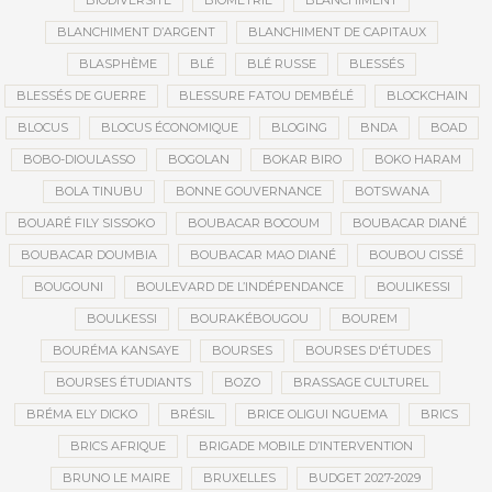
BIODIVERSITÉ
BIOMÉTRIE
BLANCHIMENT
BLANCHIMENT D’ARGENT
BLANCHIMENT DE CAPITAUX
BLASPHÈME
BLÉ
BLÉ RUSSE
BLESSÉS
BLESSÉS DE GUERRE
BLESSURE FATOU DEMBÉLÉ
BLOCKCHAIN
BLOCUS
BLOCUS ÉCONOMIQUE
BLOGING
BNDA
BOAD
BOBO-DIOULASSO
BOGOLAN
BOKAR BIRO
BOKO HARAM
BOLA TINUBU
BONNE GOUVERNANCE
BOTSWANA
BOUARÉ FILY SISSOKO
BOUBACAR BOCOUM
BOUBACAR DIANÉ
BOUBACAR DOUMBIA
BOUBACAR MAO DIANÉ
BOUBOU CISSÉ
BOUGOUNI
BOULEVARD DE L’INDÉPENDANCE
BOULIKESSI
BOULKESSI
BOURAKÉBOUGOU
BOUREM
BOURÉMA KANSAYE
BOURSES
BOURSES D'ÉTUDES
BOURSES ÉTUDIANTS
BOZO
BRASSAGE CULTUREL
BRÉMA ELY DICKO
BRÉSIL
BRICE OLIGUI NGUEMA
BRICS
BRICS AFRIQUE
BRIGADE MOBILE D’INTERVENTION
BRUNO LE MAIRE
BRUXELLES
BUDGET 2027-2029