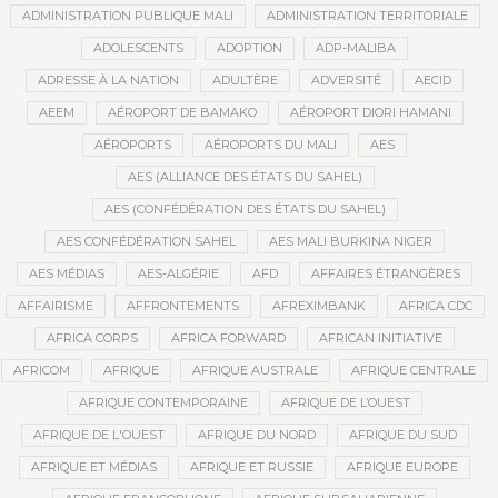
ADMINISTRATION PUBLIQUE MALI
ADMINISTRATION TERRITORIALE
ADOLESCENTS
ADOPTION
ADP-MALIBA
ADRESSE À LA NATION
ADULTÈRE
ADVERSITÉ
AECID
AEEM
AÉROPORT DE BAMAKO
AÉROPORT DIORI HAMANI
AÉROPORTS
AÉROPORTS DU MALI
AES
AES (ALLIANCE DES ÉTATS DU SAHEL)
AES (CONFÉDÉRATION DES ÉTATS DU SAHEL)
AES CONFÉDÉRATION SAHEL
AES MALI BURKINA NIGER
AES MÉDIAS
AES-ALGÉRIE
AFD
AFFAIRES ÉTRANGÈRES
AFFAIRISME
AFFRONTEMENTS
AFREXIMBANK
AFRICA CDC
AFRICA CORPS
AFRICA FORWARD
AFRICAN INITIATIVE
AFRICOM
AFRIQUE
AFRIQUE AUSTRALE
AFRIQUE CENTRALE
AFRIQUE CONTEMPORAINE
AFRIQUE DE L’OUEST
AFRIQUE DE L'OUEST
AFRIQUE DU NORD
AFRIQUE DU SUD
AFRIQUE ET MÉDIAS
AFRIQUE ET RUSSIE
AFRIQUE EUROPE