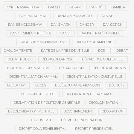
CYRIL RAMAPHOSA
DAECH
DAKAR
DAMBÉ
DAMIBA
DAMIBA AU MALI
DANA AMBASSAGOU
DANBÉ
DANBÉ KOLOSIBAW
DANEMARK
DANGER
DANGORONI
DANIEL SIMÉON KÉLÉMA
DANSE
DANSE TRADITIONNELLE
DAOUD ALY MOHAMMEDINE
DAOUD MOHAMEDINE
DAOUDA TÉKÉTÉ
DATE DE LA PRÉSIDENTIELLE
DDR-I
DÉBAT
DÉBAT PUBLIC
DÉBROUILLARDISE
DÉCADENCE CULTURELLE
DÉCADENCE DES VALEURS
DÉCAPITATION
DÉCENTRALISATION
DÉCENTRALISATION AU MALI
DÉCENTRALISATION CULTURELLE
DÉCEPTION
DÉCÈS
DÉCÈS DU PAPE FRANÇOIS
DÉCHETS
DÉCISION DE JUSTICE
DÉCLARATION DE BAMAKO
DÉCLARATION DE POLITIQUE GÉNÉRALE
DÉCOLONISATION
DÉCOLONISATION MENTALE
DÉCONFINEMENT
DÉCORATION
DÉCOUVERTE
DÉCRET DE NOMINATION
DÉCRET GOUVERNEMENTAL
DÉCRET PRÉSIDENTIEL