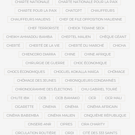
CHARTE NATIONALE
CHARTE NATIONALE POUR LA PAIX
CHARTE POUR LA PAIX
CHATGPT
CHAUFFEURS
CHAUFFEURS MALIENS
CHEF DE FILE OPPOSITION MALIENNE
CHEF TERRORISTE
CHEICK TIDIANE SECK
CHEIKH AHMADOU BAMBA
CHEPTEL MALIEN
CHÈQUE GÉANT
CHERTÉ
CHERTÉ DE LA VIE
CHERTÉ DU MARCHÉ
CHICHA
CHIENCORO DIARRA
CHINE
CHINE AFRIQUE
CHIRURGIE DE GUERRE
CHOC ÉCONOMIQUE
CHOCS ÉCONOMIQUES
CHOGUEL KOKALLA MAÏGA
CHÔMAGE
CHÔMAGE DES JEUNES
CHRONIQUEURS CONDAMNÉS
CHRONOGRAMME DES ÉLECTIONS
CHU GABRIEL TOURÉ
CHUTE IBK
CICB
CICB BAMAKO
CICR
CICR MALI
CIGARETTE
CINEMA
CINÉMA
CINÉMA AFRICAIN
CINÉMA BABEMBA
CINÉMA MALIEN
CINQUIÈME RÉPUBLIQUE
CINSERE-ANR
CIPRES
CIRA CHARITY
CIRCULATION ROUTIÈRE
CIRDI
CITÉ DES 333 SAINTS