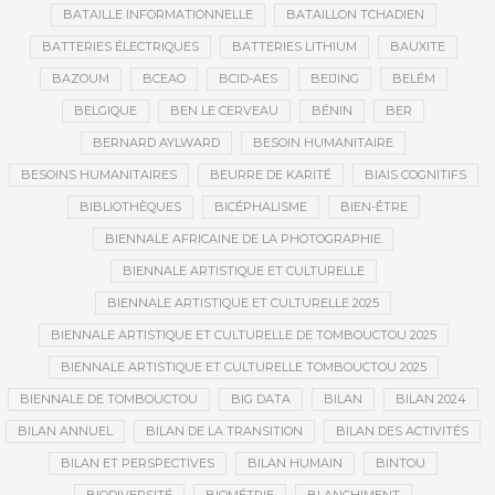
BATAILLE INFORMATIONNELLE
BATAILLON TCHADIEN
BATTERIES ÉLECTRIQUES
BATTERIES LITHIUM
BAUXITE
BAZOUM
BCEAO
BCID-AES
BEIJING
BELÉM
BELGIQUE
BEN LE CERVEAU
BÉNIN
BER
BERNARD AYLWARD
BESOIN HUMANITAIRE
BESOINS HUMANITAIRES
BEURRE DE KARITÉ
BIAIS COGNITIFS
BIBLIOTHÈQUES
BICÉPHALISME
BIEN-ÊTRE
BIENNALE AFRICAINE DE LA PHOTOGRAPHIE
BIENNALE ARTISTIQUE ET CULTURELLE
BIENNALE ARTISTIQUE ET CULTURELLE 2025
BIENNALE ARTISTIQUE ET CULTURELLE DE TOMBOUCTOU 2025
BIENNALE ARTISTIQUE ET CULTURELLE TOMBOUCTOU 2025
BIENNALE DE TOMBOUCTOU
BIG DATA
BILAN
BILAN 2024
BILAN ANNUEL
BILAN DE LA TRANSITION
BILAN DES ACTIVITÉS
BILAN ET PERSPECTIVES
BILAN HUMAIN
BINTOU