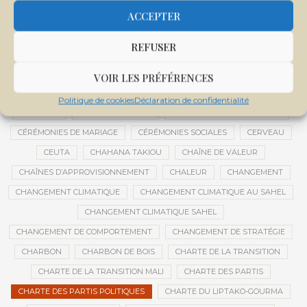
CENTRE DE SANTÉ COMMUNAUTAIRE
CENTRE DU MALI
ACCEPTER
CENTRE INTERNATIONAL DE CONFÉRENCES DE BAMAKO
REFUSER
CENTRE MALI
CENTRE NATIONAL DES EXAMENS ET CONCOURS DE L’ÉDUCATION
VOIR LES PRÉFÉRENCES
CENTRES DE DONNÉES
CERCLE DE RÉFLEXION À DISTANCE
Politique de cookies
Déclaration de confidentialité
CÉRÉALES
CÉRÉALES RUSSES
CÉRÉMONIE DE DÉCORATION
CÉRÉMONIES DE MARIAGE
CÉRÉMONIES SOCIALES
CERVEAU
CEUTA
CHAHANA TAKIOU
CHAÎNE DE VALEUR
CHAÎNES D’APPROVISIONNEMENT
CHALEUR
CHANGEMENT
CHANGEMENT CLIMATIQUE
CHANGEMENT CLIMATIQUE AU SAHEL
CHANGEMENT CLIMATIQUE SAHEL
CHANGEMENT DE COMPORTEMENT
CHANGEMENT DE STRATÉGIE
CHARBON
CHARBON DE BOIS
CHARTE DE LA TRANSITION
CHARTE DE LA TRANSITION MALI
CHARTE DES PARTIS
CHARTE DES PARTIS POLITIQUES
CHARTE DU LIPTAKO-GOURMA