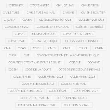
CITERNES
CITOYENNETÉ
CIVIL DE SAN
CIVILISATION
CIVILS TUÉS
CIVILS TUÉS AU MALI
CIVISME
CIVISME ROUTIER
CIWARA
CLABA
CLASSE DIPLOMATIQUE
CLASSE POLITIQUE
CLASSEMENT 2021
CLASSEMENT MONDIAL
CLÉMENT DEMBÉLÉ
CLIMAT
CLIMAT AFRIQUE
CLIMAT DES AFFAIRES
CLIMAT MALI
CLIMAT POLITIQUE
CLUBS PROFESSIONNELS
CMA
CMAS
CMDT
CMSS
CNDH
CNECE
CNPM
CNSP
CNT
CO-CONSTRUCTION DE LA 4ÈME RÉPUBLIQUE
COALITION CITOYENNE POUR LE SAHEL
COBALT
COCAÏNE
COCEM
CODE DE LA ROUTE
CODE DE PROCÉDURE PÉNALE
CODE MINIER
CODE MINIER 2023
CODE MINIER 2023
CODE MINIER 2023 MALI
CODE MINIER MALI
CODE MINIER MALI 2023
CODE PÉNAL
CODE PÉNAL 2024
CODE PÉNAL MALIEN
COHÉSION NATIONALE
COHÉSION NATIONALE MALI
COHÉSION SOCIALE