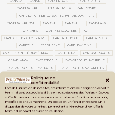
CANADA
CANAM
CANCER DU SEIN
CANDIDATS DEF
CANDIDATURE
CANDIDATURE D'OUSMANE SONKO
CANDIDATURE DE ALASSANE DRAMANE OUATTARA
CANDIDATURE ONU
CANICULE
CANICULES
CANIVEAUX
CANNABIS
CANTINES SCOLAIRES
CAP
CAPITAINE IBRAHIM TRAORÉ
CAPITAL HUMAIN
CAPITAL SOCIAL
CAPITOLE
CARBURANT
CARBURANT MALI
CARTE D’IDENTITÉ BIOMÉTRIQUE
CARTE NINA
CARTONS ROUGES
CASABLANCA
CATASTROPHE
CATASTROPHE NATURELLE
CATASTROPHES CLIMATIQUES
CATASTROPHES NATURELLES
CAUTION 10 000 DOLLARS
CAUTION DE VISA
CDAT
CECOGEC
Politique de
confidentialité
CEDEAO
CÉDÉAO
CEI
CÉLÉBRATION NATIONALE
CEMAC
Lors de l’utilisation de nos sites, des informations de navigation de votre
CEMAPI
CEN-SNESUP
CENOU
CENSURE
terminal sont susceptibles d’être enregistrées dans des fichiers « Cookies
». Ces fichiers sont installés sur votre terminal en fonction de vos choix,
CENTRAFRIQUE
CENTRALE SOLAIRE
modifiables à tout moment. Un cookie est un fichier enregistré sur le
CENTRALE SOLAIRE DE SANANKOROBA
CENTRALES SOLAIRES
disque dur de votre terminal, permettant à l’émetteur d’identifier le
terminal pendant sa durée de validation.
CENTRE D'INTELLIGENCE ARTIFICIELLE