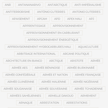
ANR
ANTANANARIVO
ANTARCTIQUE
ANTI-IMPÉRIALISME
ANTITERRORISME
ANTÓNIO GUTERRES
ANTONIO GUTERRES
APAISEMENT
APCAM
APD
APEX MALI
APJ
APPRENTISSAGE
APPROVISIONNEMENT
APPROVISIONNEMENT EN CARBURANT
APPROVISIONNEMENT ÉNERGÉTIQUE
APPROVISIONNEMENT HYDROCARBURES MALI
AQUACULTURE
ARBITRAGE INTERNATIONAL
ARCANE POLITIQUE
ARCHITECTURE EN BANCO
ARCTIQUE
ARISTOTE
ARMÉE
ARMÉE AES
ARMÉE BÉNINOISE
ARMÉE BURKINABÉ
ARMÉE CONFÉDÉRALE
ARMÉE ET NATION
ARMÉE FRANÇAISE
ARMÉE GUINÉENNE
ARMÉE MALIENNE
ARMÉE NIGÉRIANE
ARMÉE SOUDANAISE
ARMÉE SOUVERAINE
ARMÉE TCHADIENNE
ARMÉES SAHÉLIENNES
ARMELLE DAKOUO
ARMEMENT
ARNAQUE
ARRESTATION
ARRESTATIONS