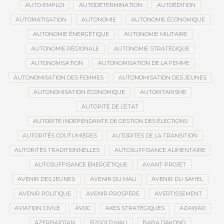
AUTO-EMPLOI
AUTODÉTERMINATION
AUTOÉDITION
AUTOMATISATION
AUTONOMIE
AUTONOMIE ÉCONOMIQUE
AUTONOMIE ÉNERGÉTIQUE
AUTONOMIE MILITAIRE
AUTONOMIE RÉGIONALE
AUTONOMIE STRATÉGIQUE
AUTONOMISATION
AUTONOMISATION DE LA FEMME
AUTONOMISATION DES FEMMES
AUTONOMISATION DES JEUNES
AUTONOMISATION ÉCONOMIQUE
AUTORITARISME
AUTORITÉ DE L’ÉTAT
AUTORITÉ INDÉPENDANTE DE GESTION DES ÉLECTIONS
AUTORITÉS COUTUMIÈRES
AUTORITÉS DE LA TRANSITION
AUTORITÉS TRADITIONNELLES
AUTOSUFFISANCE ALIMENTAIRE
AUTOSUFFISANCE ÉNERGÉTIQUE
AVANT-PROJET
AVENIR DES JEUNES
AVENIR DU MALI
AVENIR DU SAHEL
AVENIR POLITIQUE
AVENIR PROSPÈRE
AVERTISSEMENT
AVIATION CIVILE
AVOC
AXES STRATÉGIQUES
AZAWAD
AZERBAÏDJAN
B2GOLD MALI
BABA DAKONO