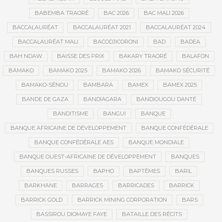
BABEMBA TRAORÉ
BAC 2026
BAC MALI 2026
BACCALAURÉAT
BACCALAURÉAT 2021
BACCALAURÉAT 2024
BACCALAURÉAT MALI
BACODJICORONI
BAD
BADEA
BAH NDAW
BAISSE DES PRIX
BAKARY TRAORÉ
BALAFON
BAMAKO
BAMAKO 2025
BAMAKO 2026
BAMAKO SÉCURITÉ
BAMAKO-SÉNOU
BAMBARA
BAMEX
BAMEX 2025
BANDE DE GAZA
BANDIAGARA
BANDIOUGOU DANTÉ
BANDITISME
BANGUI
BANQUE
BANQUE AFRICAINE DE DÉVELOPPEMENT
BANQUE CONFÉDÉRALE
BANQUE CONFÉDÉRALE AES
BANQUE MONDIALE
BANQUE OUEST-AFRICAINE DE DÉVELOPPEMENT
BANQUES
BANQUES RUSSES
BAPHO
BAPTÊMES
BARIL
BARKHANE
BARRAGES
BARRICADES
BARRICK
BARRICK GOLD
BARRICK MINING CORPORATION
BARS
BASSIROU DIOMAYE FAYE
BATAILLE DES RÉCITS