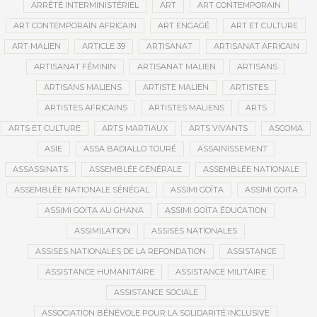
ARRÊTÉ INTERMINISTÉRIEL
ART
ART CONTEMPORAIN
ART CONTEMPORAIN AFRICAIN
ART ENGAGÉ
ART ET CULTURE
ART MALIEN
ARTICLE 39
ARTISANAT
ARTISANAT AFRICAIN
ARTISANAT FÉMININ
ARTISANAT MALIEN
ARTISANS
ARTISANS MALIENS
ARTISTE MALIEN
ARTISTES
ARTISTES AFRICAINS
ARTISTES MALIENS
ARTS
ARTS ET CULTURE
ARTS MARTIAUX
ARTS VIVANTS
ASCOMA
ASIE
ASSA BADIALLO TOURÉ
ASSAINISSEMENT
ASSASSINATS
ASSEMBLÉE GÉNÉRALE
ASSEMBLÉE NATIONALE
ASSEMBLÉE NATIONALE SÉNÉGAL
ASSIMI GOÏTA
ASSIMI GOITA
ASSIMI GOITA AU GHANA
ASSIMI GOÏTA ÉDUCATION
ASSIMILATION
ASSISES NATIONALES
ASSISES NATIONALES DE LA REFONDATION
ASSISTANCE
ASSISTANCE HUMANITAIRE
ASSISTANCE MILITAIRE
ASSISTANCE SOCIALE
ASSOCIATION BÉNÉVOLE POUR LA SOLIDARITÉ INCLUSIVE