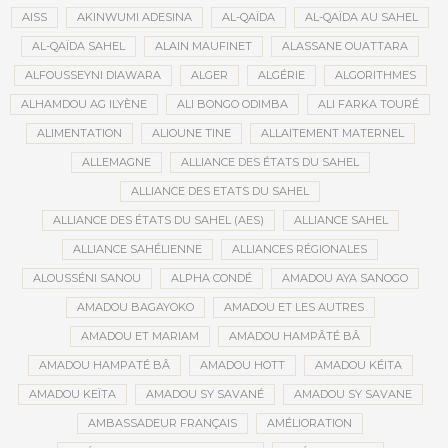
AISS
AKINWUMI ADESINA
AL-QAÏDA
AL-QAÏDA AU SAHEL
AL-QAÏDA SAHEL
ALAIN MAUFINET
ALASSANE OUATTARA
ALFOUSSEYNI DIAWARA
ALGER
ALGÉRIE
ALGORITHMES
ALHAMDOU AG ILYÈNE
ALI BONGO ODIMBA
ALI FARKA TOURÉ
ALIMENTATION
ALIOUNE TINE
ALLAITEMENT MATERNEL
ALLEMAGNE
ALLIANCE DES ÉTATS DU SAHEL
ALLIANCE DES ETATS DU SAHEL
ALLIANCE DES ÉTATS DU SAHEL (AES)
ALLIANCE SAHEL
ALLIANCE SAHÉLIENNE
ALLIANCES RÉGIONALES
ALOUSSÉNI SANOU
ALPHA CONDÉ
AMADOU AYA SANOGO
AMADOU BAGAYOKO
AMADOU ET LES AUTRES
AMADOU ET MARIAM
AMADOU HAMPÂTÉ BÂ
AMADOU HAMPATÉ BÂ
AMADOU HOTT
AMADOU KÉITA
AMADOU KEÏTA
AMADOU SY SAVANÉ
AMADOU SY SAVANE
AMBASSADEUR FRANÇAIS
AMÉLIORATION