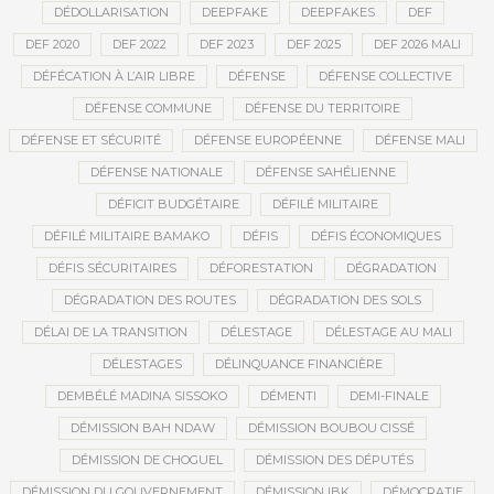
DÉDOLLARISATION
DEEPFAKE
DEEPFAKES
DEF
DEF 2020
DEF 2022
DEF 2023
DEF 2025
DEF 2026 MALI
DÉFÉCATION À L’AIR LIBRE
DÉFENSE
DÉFENSE COLLECTIVE
DÉFENSE COMMUNE
DÉFENSE DU TERRITOIRE
DÉFENSE ET SÉCURITÉ
DÉFENSE EUROPÉENNE
DÉFENSE MALI
DÉFENSE NATIONALE
DÉFENSE SAHÉLIENNE
DÉFICIT BUDGÉTAIRE
DÉFILÉ MILITAIRE
DÉFILÉ MILITAIRE BAMAKO
DÉFIS
DÉFIS ÉCONOMIQUES
DÉFIS SÉCURITAIRES
DÉFORESTATION
DÉGRADATION
DÉGRADATION DES ROUTES
DÉGRADATION DES SOLS
DÉLAI DE LA TRANSITION
DÉLESTAGE
DÉLESTAGE AU MALI
DÉLESTAGES
DÉLINQUANCE FINANCIÈRE
DEMBÉLÉ MADINA SISSOKO
DÉMENTI
DEMI-FINALE
DÉMISSION BAH NDAW
DÉMISSION BOUBOU CISSÉ
DÉMISSION DE CHOGUEL
DÉMISSION DES DÉPUTÉS
DÉMISSION DU GOUVERNEMENT
DÉMISSION IBK
DÉMOCRATIE