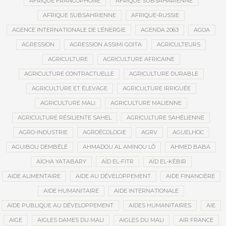
AFRIQUE FRANCOPHONE
AFRIQUE SUBSAHARIENNE
AFRIQUE SUBSAHRIENNE
AFRIQUE-RUSSIE
AGENCE INTERNATIONALE DE L’ÉNERGIE
AGENDA 2063
AGOA
AGRESSION
AGRESSION ASSIMI GOITA
AGRICULTEURS
AGRICULTURE
AGRICULTURE AFRICAINE
AGRICULTURE CONTRACTUELLE
AGRICULTURE DURABLE
AGRICULTURE ET ÉLEVAGE
AGRICULTURE IRRIGUÉE
AGRICULTURE MALI
AGRICULTURE MALIENNE
AGRICULTURE RÉSILIENTE SAHEL
AGRICULTURE SAHÉLIENNE
AGRO-INDUSTRIE
AGROÉCOLOGIE
AGRV
AGUELHOC
AGUIBOU DEMBÉLÉ
AHMADOU AL AMINOU LÔ
AHMED BABA
AÏCHA YATABARY
AÏD EL-FITR
AÏD EL-KÉBIR
AIDE ALIMENTAIRE
AIDE AU DÉVELOPPEMENT
AIDE FINANCIÈRE
AIDE HUMANITAIRE
AIDE INTERNATIONALE
AIDE PUBLIQUE AU DÉVELOPPEMENT
AIDES HUMANITAIRES
AIE
AIGE
AIGLES DAMES DU MALI
AIGLES DU MALI
AIR FRANCE