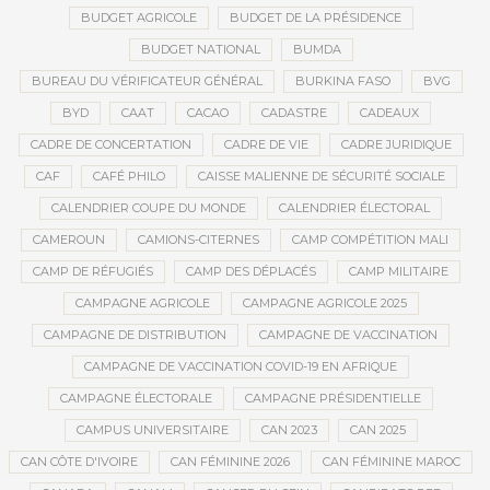
BUDGET AGRICOLE
BUDGET DE LA PRÉSIDENCE
BUDGET NATIONAL
BUMDA
BUREAU DU VÉRIFICATEUR GÉNÉRAL
BURKINA FASO
BVG
BYD
CAAT
CACAO
CADASTRE
CADEAUX
CADRE DE CONCERTATION
CADRE DE VIE
CADRE JURIDIQUE
CAF
CAFÉ PHILO
CAISSE MALIENNE DE SÉCURITÉ SOCIALE
CALENDRIER COUPE DU MONDE
CALENDRIER ÉLECTORAL
CAMEROUN
CAMIONS-CITERNES
CAMP COMPÉTITION MALI
CAMP DE RÉFUGIÉS
CAMP DES DÉPLACÉS
CAMP MILITAIRE
CAMPAGNE AGRICOLE
CAMPAGNE AGRICOLE 2025
CAMPAGNE DE DISTRIBUTION
CAMPAGNE DE VACCINATION
CAMPAGNE DE VACCINATION COVID-19 EN AFRIQUE
CAMPAGNE ÉLECTORALE
CAMPAGNE PRÉSIDENTIELLE
CAMPUS UNIVERSITAIRE
CAN 2023
CAN 2025
CAN CÔTE D'IVOIRE
CAN FÉMININE 2026
CAN FÉMININE MAROC