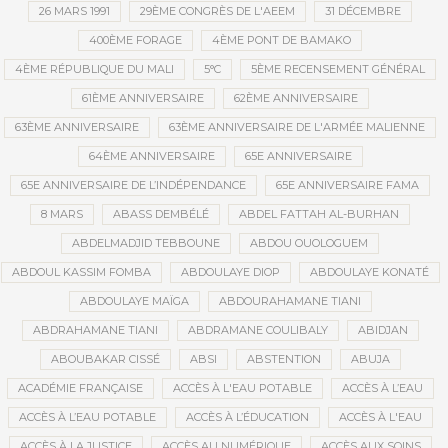
26 MARS 1991
29ÈME CONGRÈS DE L'AEEM
31 DÉCEMBRE
400ÈME FORAGE
4ÈME PONT DE BAMAKO
4ÈME RÉPUBLIQUE DU MALI
5°C
5ÈME RECENSEMENT GÉNÉRAL
61ÈME ANNIVERSAIRE
62ÈME ANNIVERSAIRE
63ÈME ANNIVERSAIRE
63ÈME ANNIVERSAIRE DE L'ARMÉE MALIENNE
64ÈME ANNIVERSAIRE
65E ANNIVERSAIRE
65E ANNIVERSAIRE DE L’INDÉPENDANCE
65E ANNIVERSAIRE FAMA
8 MARS
ABASS DEMBÉLÉ
ABDEL FATTAH AL-BURHAN
ABDELMADJID TEBBOUNE
ABDOU OUOLOGUEM
ABDOUL KASSIM FOMBA
ABDOULAYE DIOP
ABDOULAYE KONATÉ
ABDOULAYE MAÏGA
ABDOURAHAMANE TIANI
ABDRAHAMANE TIANI
ABDRAMANE COULIBALY
ABIDJAN
ABOUBAKAR CISSÉ
ABSI
ABSTENTION
ABUJA
ACADÉMIE FRANÇAISE
ACCÈS À L'EAU POTABLE
ACCÈS À L’EAU
ACCÈS À L’EAU POTABLE
ACCÈS À L’ÉDUCATION
ACCÈS À L'EAU
ACCÈS À LA JUSTICE
ACCÈS AU NUMÉRIQUE
ACCÈS AUX SOINS