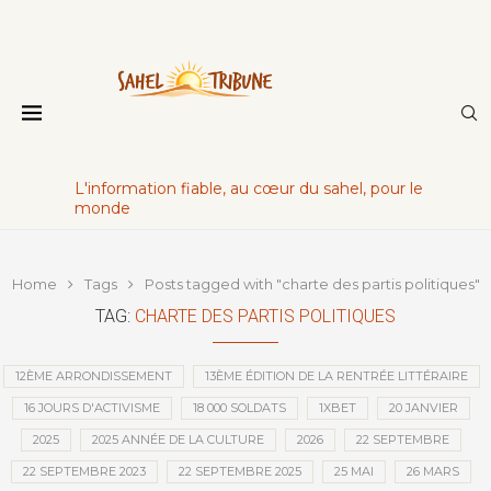
L'information fiable, au cœur du sahel, pour le
monde
Home
Tags
Posts tagged with "charte des partis politiques"
TAG:
CHARTE DES PARTIS POLITIQUES
12ÈME ARRONDISSEMENT
13ÈME ÉDITION DE LA RENTRÉE LITTÉRAIRE
16 JOURS D'ACTIVISME
18 000 SOLDATS
1XBET
20 JANVIER
2025
2025 ANNÉE DE LA CULTURE
2026
22 SEPTEMBRE
22 SEPTEMBRE 2023
22 SEPTEMBRE 2025
25 MAI
26 MARS