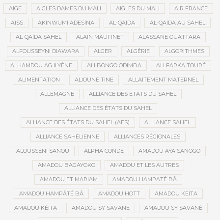
AIGE
AIGLES DAMES DU MALI
AIGLES DU MALI
AIR FRANCE
AISS
AKINWUMI ADESINA
AL-QAÏDA
AL-QAÏDA AU SAHEL
AL-QAÏDA SAHEL
ALAIN MAUFINET
ALASSANE OUATTARA
ALFOUSSEYNI DIAWARA
ALGER
ALGÉRIE
ALGORITHMES
ALHAMDOU AG ILYÈNE
ALI BONGO ODIMBA
ALI FARKA TOURÉ
ALIMENTATION
ALIOUNE TINE
ALLAITEMENT MATERNEL
ALLEMAGNE
ALLIANCE DES ETATS DU SAHEL
ALLIANCE DES ÉTATS DU SAHEL
ALLIANCE DES ÉTATS DU SAHEL (AES)
ALLIANCE SAHEL
ALLIANCE SAHÉLIENNE
ALLIANCES RÉGIONALES
ALOUSSÉNI SANOU
ALPHA CONDÉ
AMADOU AYA SANOGO
AMADOU BAGAYOKO
AMADOU ET LES AUTRES
AMADOU ET MARIAM
AMADOU HAMPATÉ BÂ
AMADOU HAMPÂTÉ BÂ
AMADOU HOTT
AMADOU KEÏTA
AMADOU KÉITA
AMADOU SY SAVANE
AMADOU SY SAVANÉ