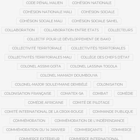
CODE PÉNAL MALIEN
COHÉSION NATIONALE
COHÉSION NATIONALE MALI
COHÉSION SOCIALE
COHÉSION SOCIALE MALI
COHÉSION SOCIALE SAHEL
COLLABORATION
COLLABORATION ENTRE ETATS
COLLECTEURS
COLLECTIF POUR LE DÉVELOPPEMENT DE BAKO
COLLECTIVITÉ TERRITORIALE
COLLECTIVITÉS TERRITORIALES
COLLECTIVITÉS TERRITORIALES MALI
COLLÈGE DES CHEFS D’ÉTAT
COLONEL ASSIMI GOÏTA
COLONEL LASSINA TOGOLA
COLONEL MAMADY DOUMBOUYA
COLONEL-MAJOR SOULEYMANE DEMBÉLÉ
COLONISATION
COLONISATION FRANÇAISE
COMATEX-SA
COMBAT
COMÉDIE
COMÉDIE AFRICAINE
COMITÉ DE PILOTAGE
COMITÉ INTERNATIONAL DE LA CROIX-ROUGE
COMMANDE PUBLIQUE
COMMÉMORATION
COMMÉMORATION DE L'INDÉPENDANCE
COMMÉMORATION DU 14 JANVIER
COMMERÇANTS
COMMERCE
COMMERCE EXTÉRIEUR
COMMERCE INTERNATIONAL