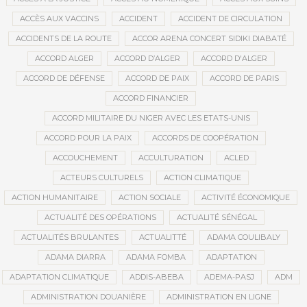
ACCÈS AUX VACCINS
ACCIDENT
ACCIDENT DE CIRCULATION
ACCIDENTS DE LA ROUTE
ACCOR ARENA CONCERT SIDIKI DIABATÉ
ACCORD ALGER
ACCORD D’ALGER
ACCORD D'ALGER
ACCORD DE DÉFENSE
ACCORD DE PAIX
ACCORD DE PARIS
ACCORD FINANCIER
ACCORD MILITAIRE DU NIGER AVEC LES ETATS-UNIS
ACCORD POUR LA PAIX
ACCORDS DE COOPÉRATION
ACCOUCHEMENT
ACCULTURATION
ACLED
ACTEURS CULTURELS
ACTION CLIMATIQUE
ACTION HUMANITAIRE
ACTION SOCIALE
ACTIVITÉ ÉCONOMIQUE
ACTUALITÉ DES OPÉRATIONS
ACTUALITÉ SÉNÉGAL
ACTUALITÉS BRULANTES
ACTUALITTÉ
ADAMA COULIBALY
ADAMA DIARRA
ADAMA FOMBA
ADAPTATION
ADAPTATION CLIMATIQUE
ADDIS-ABEBA
ADEMA-PASJ
ADM
ADMINISTRATION DOUANIÈRE
ADMINISTRATION EN LIGNE