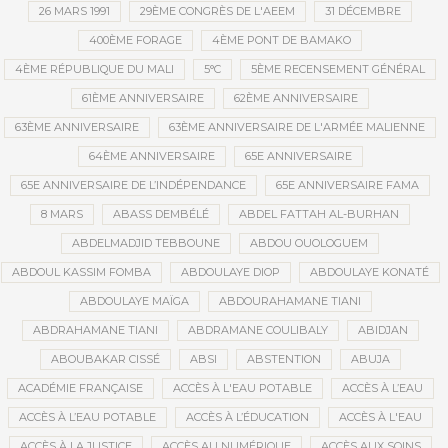
26 MARS 1991
29ÈME CONGRÈS DE L'AEEM
31 DÉCEMBRE
400ÈME FORAGE
4ÈME PONT DE BAMAKO
4ÈME RÉPUBLIQUE DU MALI
5°C
5ÈME RECENSEMENT GÉNÉRAL
61ÈME ANNIVERSAIRE
62ÈME ANNIVERSAIRE
63ÈME ANNIVERSAIRE
63ÈME ANNIVERSAIRE DE L'ARMÉE MALIENNE
64ÈME ANNIVERSAIRE
65E ANNIVERSAIRE
65E ANNIVERSAIRE DE L’INDÉPENDANCE
65E ANNIVERSAIRE FAMA
8 MARS
ABASS DEMBÉLÉ
ABDEL FATTAH AL-BURHAN
ABDELMADJID TEBBOUNE
ABDOU OUOLOGUEM
ABDOUL KASSIM FOMBA
ABDOULAYE DIOP
ABDOULAYE KONATÉ
ABDOULAYE MAÏGA
ABDOURAHAMANE TIANI
ABDRAHAMANE TIANI
ABDRAMANE COULIBALY
ABIDJAN
ABOUBAKAR CISSÉ
ABSI
ABSTENTION
ABUJA
ACADÉMIE FRANÇAISE
ACCÈS À L'EAU POTABLE
ACCÈS À L’EAU
ACCÈS À L’EAU POTABLE
ACCÈS À L’ÉDUCATION
ACCÈS À L'EAU
ACCÈS À LA JUSTICE
ACCÈS AU NUMÉRIQUE
ACCÈS AUX SOINS