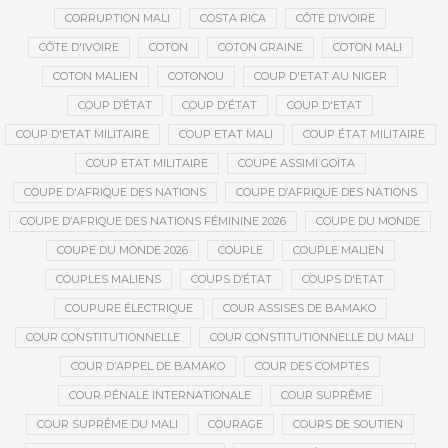
CORRUPTION MALI
COSTA RICA
CÔTE D’IVOIRE
CÔTE D'IVOIRE
COTON
COTON GRAINE
COTON MALI
COTON MALIEN
COTONOU
COUP D'ETAT AU NIGER
COUP D’ÉTAT
COUP D'ÉTAT
COUP D'ETAT
COUP D'ETAT MILITAIRE
COUP ETAT MALI
COUP ÉTAT MILITAIRE
COUP ETAT MILITAIRE
COUPE ASSIMI GOÏTA
COUPE D'AFRIQUE DES NATIONS
COUPE D’AFRIQUE DES NATIONS
COUPE D’AFRIQUE DES NATIONS FÉMININE 2026
COUPE DU MONDE
COUPE DU MONDE 2026
COUPLE
COUPLE MALIEN
COUPLES MALIENS
COUPS D’ÉTAT
COUPS D'ETAT
COUPURE ÉLECTRIQUE
COUR ASSISES DE BAMAKO
COUR CONSTITUTIONNELLE
COUR CONSTITUTIONNELLE DU MALI
COUR D’APPEL DE BAMAKO
COUR DES COMPTES
COUR PÉNALE INTERNATIONALE
COUR SUPRÊME
COUR SUPRÊME DU MALI
COURAGE
COURS DE SOUTIEN