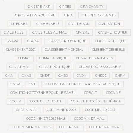
CINSERE-ANR
CIPRES
CIRA CHARITY
CIRCULATION ROUTIÈRE
CIRDI
CITÉ DES 333 SAINTS
CITERNES
CITOYENNETÉ
CIVIL DE SAN
CIVILISATION
CIVILS TUÉS
CIVILS TUÉS AU MALI
CIVISME
CIVISME ROUTIER
CIWARA
CLABA
CLASSE DIPLOMATIQUE
CLASSE POLITIQUE
CLASSEMENT 2021
CLASSEMENT MONDIAL
CLÉMENT DEMBÉLÉ
CLIMAT
CLIMAT AFRIQUE
CLIMAT DES AFFAIRES
CLIMAT MALI
CLIMAT POLITIQUE
CLUBS PROFESSIONNELS
CMA
CMAS
CMDT
CMSS
CNDH
CNECE
CNPM
CNSP
CNT
CO-CONSTRUCTION DE LA 4ÈME RÉPUBLIQUE
COALITION CITOYENNE POUR LE SAHEL
COBALT
COCAÏNE
COCEM
CODE DE LA ROUTE
CODE DE PROCÉDURE PÉNALE
CODE MINIER
CODE MINIER 2023
CODE MINIER 2023
CODE MINIER 2023 MALI
CODE MINIER MALI
CODE MINIER MALI 2023
CODE PÉNAL
CODE PÉNAL 2024