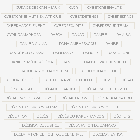
CURAGE DES CANIVEAUX
CVJR
CYBERCRIMINALITÉ
CYBERCRIMINALITÉ EN AFRIQUE
CYBERDÉFENSE
CYBERESPACE
CYBERHARCÈLEMENT
CYBERSÉCURITÉ
CYBERSÉCURITÉ MALI
CYRIL RAMAPHOSA
DAECH
DAKAR
DAMBÉ
DAMIBA
DAMIBA AU MALI
DANA AMBASSAGOU
DANBÉ
DANBÉ KOLOSIBAW
DANEMARK
DANGER
DANGORONI
DANIEL SIMÉON KÉLÉMA
DANSE
DANSE TRADITIONNELLE
DAOUD ALY MOHAMMEDINE
DAOUD MOHAMEDINE
DAOUDA TÉKÉTÉ
DATE DE LA PRÉSIDENTIELLE
DDR-I
DÉBAT
DÉBAT PUBLIC
DÉBROUILLARDISE
DÉCADENCE CULTURELLE
DÉCADENCE DES VALEURS
DÉCAPITATION
DÉCENTRALISATION
DÉCENTRALISATION AU MALI
DÉCENTRALISATION CULTURELLE
DÉCEPTION
DÉCÈS
DÉCÈS DU PAPE FRANÇOIS
DÉCHETS
DÉCISION DE JUSTICE
DÉCLARATION DE BAMAKO
DÉCLARATION DE POLITIQUE GÉNÉRALE
DÉCOLONISATION