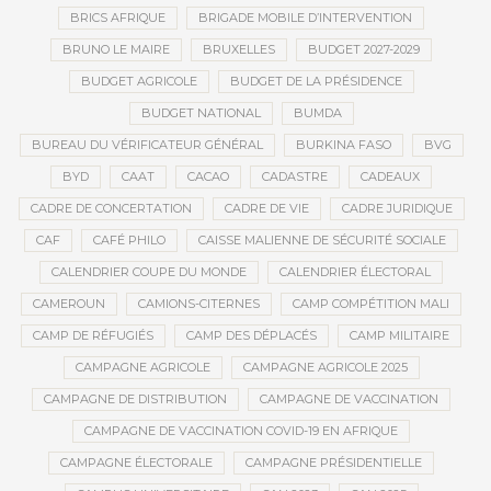
BRICS AFRIQUE
BRIGADE MOBILE D’INTERVENTION
BRUNO LE MAIRE
BRUXELLES
BUDGET 2027-2029
BUDGET AGRICOLE
BUDGET DE LA PRÉSIDENCE
BUDGET NATIONAL
BUMDA
BUREAU DU VÉRIFICATEUR GÉNÉRAL
BURKINA FASO
BVG
BYD
CAAT
CACAO
CADASTRE
CADEAUX
CADRE DE CONCERTATION
CADRE DE VIE
CADRE JURIDIQUE
CAF
CAFÉ PHILO
CAISSE MALIENNE DE SÉCURITÉ SOCIALE
CALENDRIER COUPE DU MONDE
CALENDRIER ÉLECTORAL
CAMEROUN
CAMIONS-CITERNES
CAMP COMPÉTITION MALI
CAMP DE RÉFUGIÉS
CAMP DES DÉPLACÉS
CAMP MILITAIRE
CAMPAGNE AGRICOLE
CAMPAGNE AGRICOLE 2025
CAMPAGNE DE DISTRIBUTION
CAMPAGNE DE VACCINATION
CAMPAGNE DE VACCINATION COVID-19 EN AFRIQUE
CAMPAGNE ÉLECTORALE
CAMPAGNE PRÉSIDENTIELLE