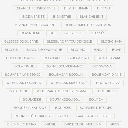
BILAN DE LA TRANSITION
BILAN DES ACTIVITÉS
BILAN ET PERSPECTIVES
BILAN HUMAIN
BINTOU
BIODIVERSITÉ
BIOMÉTRIE
BLANCHIMENT
BLANCHIMENT D’ARGENT
BLANCHIMENT DE CAPITAUX
BLASPHÈME
BLÉ
BLÉ RUSSE
BLESSÉS
BLESSÉS DE GUERRE
BLESSURE FATOU DEMBÉLÉ
BLOCKCHAIN
BLOCUS
BLOCUS ÉCONOMIQUE
BLOGING
BNDA
BOAD
BOBO-DIOULASSO
BOGOLAN
BOKAR BIRO
BOKO HARAM
BOLA TINUBU
BONNE GOUVERNANCE
BOTSWANA
BOUARÉ FILY SISSOKO
BOUBACAR BOCOUM
BOUBACAR DIANÉ
BOUBACAR DOUMBIA
BOUBACAR MAO DIANÉ
BOUBOU CISSÉ
BOUGOUNI
BOULEVARD DE L’INDÉPENDANCE
BOULIKESSI
BOULKESSI
BOURAKÉBOUGOU
BOUREM
BOURÉMA KANSAYE
BOURSES
BOURSES D'ÉTUDES
BOURSES ÉTUDIANTS
BOZO
BRASSAGE CULTUREL
BRÉMA ELY DICKO
BRÉSIL
BRICE OLIGUI NGUEMA
BRICS