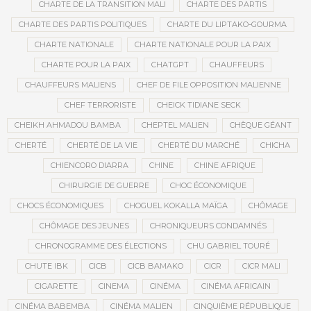
CHARTE DE LA TRANSITION MALI
CHARTE DES PARTIS
CHARTE DES PARTIS POLITIQUES
CHARTE DU LIPTAKO-GOURMA
CHARTE NATIONALE
CHARTE NATIONALE POUR LA PAIX
CHARTE POUR LA PAIX
CHATGPT
CHAUFFEURS
CHAUFFEURS MALIENS
CHEF DE FILE OPPOSITION MALIENNE
CHEF TERRORISTE
CHEICK TIDIANE SECK
CHEIKH AHMADOU BAMBA
CHEPTEL MALIEN
CHÈQUE GÉANT
CHERTÉ
CHERTÉ DE LA VIE
CHERTÉ DU MARCHÉ
CHICHA
CHIENCORO DIARRA
CHINE
CHINE AFRIQUE
CHIRURGIE DE GUERRE
CHOC ÉCONOMIQUE
CHOCS ÉCONOMIQUES
CHOGUEL KOKALLA MAÏGA
CHÔMAGE
CHÔMAGE DES JEUNES
CHRONIQUEURS CONDAMNÉS
CHRONOGRAMME DES ÉLECTIONS
CHU GABRIEL TOURÉ
CHUTE IBK
CICB
CICB BAMAKO
CICR
CICR MALI
CIGARETTE
CINEMA
CINÉMA
CINÉMA AFRICAIN
CINÉMA BABEMBA
CINÉMA MALIEN
CINQUIÈME RÉPUBLIQUE