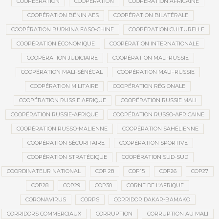
COOPEERATION
COOPÉRATION
COOPÉRATION AFRICAINE
COOPÉRATION BÉNIN AES
COOPÉRATION BILATÉRALE
COOPÉRATION BURKINA FASO-CHINE
COOPÉRATION CULTURELLE
COOPÉRATION ÉCONOMIQUE
COOPÉRATION INTERNATIONALE
COOPÉRATION JUDICIAIRE
COOPÉRATION MALI-RUSSIE
COOPÉRATION MALI-SÉNÉGAL
COOPÉRATION MALI–RUSSIE
COOPÉRATION MILITAIRE
COOPÉRATION RÉGIONALE
COOPÉRATION RUSSIE AFRIQUE
COOPÉRATION RUSSIE MALI
COOPÉRATION RUSSIE-AFRIQUE
COOPÉRATION RUSSO-AFRICAINE
COOPÉRATION RUSSO-MALIENNE
COOPÉRATION SAHÉLIENNE
COOPÉRATION SÉCURITAIRE
COOPÉRATION SPORTIVE
COOPÉRATION STRATÉGIQUE
COOPÉRATION SUD-SUD
COORDINATEUR NATIONAL
COP 28
COP15
COP26
COP27
COP28
COP29
COP30
CORNE DE L’AFRIQUE
CORONAVIRUS
CORPS
CORRIDOR DAKAR-BAMAKO
CORRIDORS COMMERCIAUX
CORRUPTION
CORRUPTION AU MALI