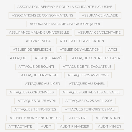
ASSOCIATION BÉNÉVOLE POUR LA SOLIDARITÉ INCLUSIVE
ASSOCIATIONS DE CONSOMMATEURS
ASSURANCE MALADIE
ASSURANCE MALADIE OBLIGATOIRE (AMO)
ASSURANCE MALADIE UNIVERSELLE
ASSURANCE VOLONTAIRE
ASTRAZENECA
ATELIER DE CLARIFICATION
ATELIER DE RÉFLEXION
ATELIER DE VALIDATION
ATIDI
ATTAQUE
ATTAQUE ARMÉE
ATTAQUE CONTRE LES FAMA
ATTAQUE DE BOUNTI
ATTAQUE DE TINZAOUATÈNE
ATTAQUE TERRORISTE
ATTAQUES 25 AVRIL 2026
ATTAQUES AU NIGER
ATTAQUES AU SAHEL
ATTAQUES COORDONNÉES
ATTAQUES DJIHADISTES AU SAHEL
ATTAQUES DU 25 AVRIL
ATTAQUES DU 25 AVRIL 2026
ATTAQUES TERRORISTES
ATTAQUES TERRORISTES MALI
ATTEINTE AUX BIENS PUBLICS
ATTENTAT
ATTÉNUATION
ATTRACTIVITÉ
AUDIT
AUDIT FINANCIER
AUDIT MINIER