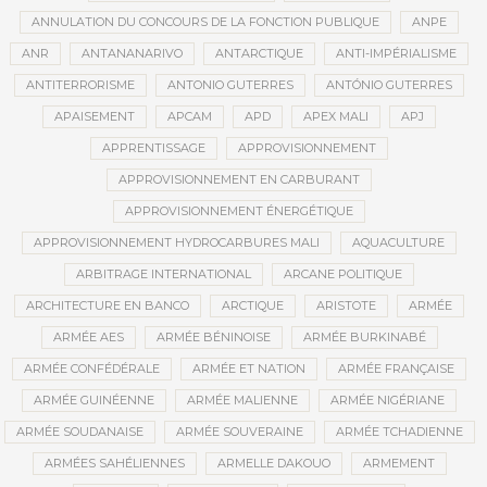
ANNULATION DU CONCOURS DE LA FONCTION PUBLIQUE
ANPE
ANR
ANTANANARIVO
ANTARCTIQUE
ANTI-IMPÉRIALISME
ANTITERRORISME
ANTONIO GUTERRES
ANTÓNIO GUTERRES
APAISEMENT
APCAM
APD
APEX MALI
APJ
APPRENTISSAGE
APPROVISIONNEMENT
APPROVISIONNEMENT EN CARBURANT
APPROVISIONNEMENT ÉNERGÉTIQUE
APPROVISIONNEMENT HYDROCARBURES MALI
AQUACULTURE
ARBITRAGE INTERNATIONAL
ARCANE POLITIQUE
ARCHITECTURE EN BANCO
ARCTIQUE
ARISTOTE
ARMÉE
ARMÉE AES
ARMÉE BÉNINOISE
ARMÉE BURKINABÉ
ARMÉE CONFÉDÉRALE
ARMÉE ET NATION
ARMÉE FRANÇAISE
ARMÉE GUINÉENNE
ARMÉE MALIENNE
ARMÉE NIGÉRIANE
ARMÉE SOUDANAISE
ARMÉE SOUVERAINE
ARMÉE TCHADIENNE
ARMÉES SAHÉLIENNES
ARMELLE DAKOUO
ARMEMENT