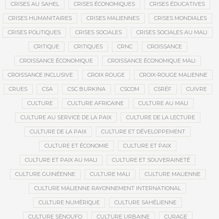
CRISES AU SAHEL
CRISES ÉCONOMIQUES
CRISES ÉDUCATIVES
CRISES HUMANITAIRES
CRISES MALIENNES
CRISES MONDIALES
CRISES POLITIQUES
CRISES SOCIALES
CRISES SOCIALES AU MALI
CRITIQUE
CRITIQUES
CRNC
CROISSANCE
CROISSANCE ÉCONOMIQUE
CROISSANCE ÉCONOMIQUE MALI
CROISSANCE INCLUSIVE
CROIX ROUGE
CROIX-ROUGE MALIENNE
CRUES
CSA
CSC BURKINA
CSCOM
CSRÉF
CUIVRE
CULTURE
CULTURE AFRICAINE
CULTURE AU MALI
CULTURE AU SERVICE DE LA PAIX
CULTURE DE LA LECTURE
CULTURE DE LA PAIX
CULTURE ET DÉVELOPPEMENT
CULTURE ET ÉCONOMIE
CULTURE ET PAIX
CULTURE ET PAIX AU MALI
CULTURE ET SOUVERAINETÉ
CULTURE GUINÉENNE
CULTURE MALI
CULTURE MALIENNE
CULTURE MALIENNE RAYONNEMENT INTERNATIONAL
CULTURE NUMÉRIQUE
CULTURE SAHÉLIENNE
CULTURE SÉNOUFO
CULTURE URBAINE
CURAGE