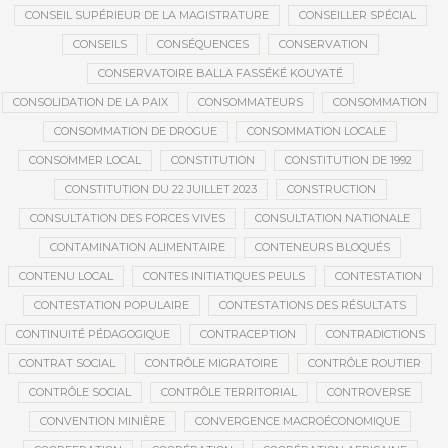
CONSEIL SUPÉRIEUR DE LA MAGISTRATURE
CONSEILLER SPÉCIAL
CONSEILS
CONSÉQUENCES
CONSERVATION
CONSERVATOIRE BALLA FASSÉKÉ KOUYATÉ
CONSOLIDATION DE LA PAIX
CONSOMMATEURS
CONSOMMATION
CONSOMMATION DE DROGUE
CONSOMMATION LOCALE
CONSOMMER LOCAL
CONSTITUTION
CONSTITUTION DE 1992
CONSTITUTION DU 22 JUILLET 2023
CONSTRUCTION
CONSULTATION DES FORCES VIVES
CONSULTATION NATIONALE
CONTAMINATION ALIMENTAIRE
CONTENEURS BLOQUÉS
CONTENU LOCAL
CONTES INITIATIQUES PEULS
CONTESTATION
CONTESTATION POPULAIRE
CONTESTATIONS DES RÉSULTATS
CONTINUITÉ PÉDAGOGIQUE
CONTRACEPTION
CONTRADICTIONS
CONTRAT SOCIAL
CONTRÔLE MIGRATOIRE
CONTRÔLE ROUTIER
CONTRÔLE SOCIAL
CONTRÔLE TERRITORIAL
CONTROVERSE
CONVENTION MINIÈRE
CONVERGENCE MACROÉCONOMIQUE