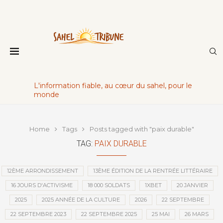
L'information fiable, au cœur du sahel, pour le
monde
Home
Tags
Posts tagged with "paix durable"
TAG:
PAIX DURABLE
12ÈME ARRONDISSEMENT
13ÈME ÉDITION DE LA RENTRÉE LITTÉRAIRE
16 JOURS D'ACTIVISME
18 000 SOLDATS
1XBET
20 JANVIER
2025
2025 ANNÉE DE LA CULTURE
2026
22 SEPTEMBRE
22 SEPTEMBRE 2023
22 SEPTEMBRE 2025
25 MAI
26 MARS