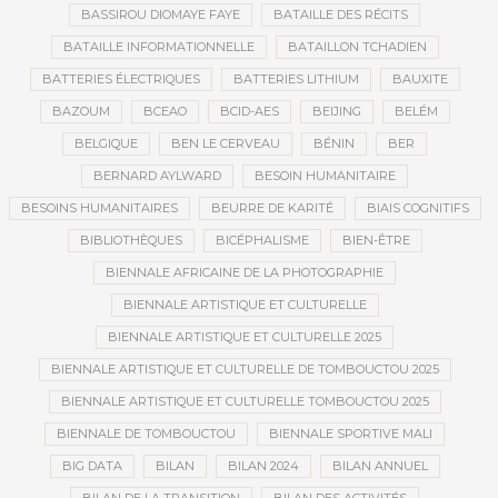
BASSIROU DIOMAYE FAYE
BATAILLE DES RÉCITS
BATAILLE INFORMATIONNELLE
BATAILLON TCHADIEN
BATTERIES ÉLECTRIQUES
BATTERIES LITHIUM
BAUXITE
BAZOUM
BCEAO
BCID-AES
BEIJING
BELÉM
BELGIQUE
BEN LE CERVEAU
BÉNIN
BER
BERNARD AYLWARD
BESOIN HUMANITAIRE
BESOINS HUMANITAIRES
BEURRE DE KARITÉ
BIAIS COGNITIFS
BIBLIOTHÈQUES
BICÉPHALISME
BIEN-ÊTRE
BIENNALE AFRICAINE DE LA PHOTOGRAPHIE
BIENNALE ARTISTIQUE ET CULTURELLE
BIENNALE ARTISTIQUE ET CULTURELLE 2025
BIENNALE ARTISTIQUE ET CULTURELLE DE TOMBOUCTOU 2025
BIENNALE ARTISTIQUE ET CULTURELLE TOMBOUCTOU 2025
BIENNALE DE TOMBOUCTOU
BIENNALE SPORTIVE MALI
BIG DATA
BILAN
BILAN 2024
BILAN ANNUEL