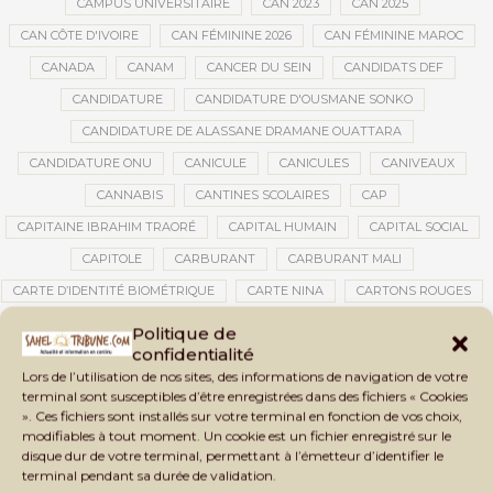
CAMPUS UNIVERSITAIRE
CAN 2023
CAN 2025
CAN CÔTE D'IVOIRE
CAN FÉMININE 2026
CAN FÉMININE MAROC
CANADA
CANAM
CANCER DU SEIN
CANDIDATS DEF
CANDIDATURE
CANDIDATURE D'OUSMANE SONKO
CANDIDATURE DE ALASSANE DRAMANE OUATTARA
CANDIDATURE ONU
CANICULE
CANICULES
CANIVEAUX
CANNABIS
CANTINES SCOLAIRES
CAP
CAPITAINE IBRAHIM TRAORÉ
CAPITAL HUMAIN
CAPITAL SOCIAL
CAPITOLE
CARBURANT
CARBURANT MALI
CARTE D’IDENTITÉ BIOMÉTRIQUE
CARTE NINA
CARTONS ROUGES
CASABLANCA
CATASTROPHE
CATASTROPHE NATURELLE
Politique de
confidentialité
CATASTROPHES CLIMATIQUES
CATASTROPHES NATURELLES
Lors de l’utilisation de nos sites, des informations de navigation de votre
CAUTION 10 000 DOLLARS
CAUTION DE VISA
CDAT
CECOGEC
terminal sont susceptibles d’être enregistrées dans des fichiers « Cookies
». Ces fichiers sont installés sur votre terminal en fonction de vos choix,
CÉDÉAO
CEDEAO
CEI
CÉLÉBRATION NATIONALE
CEMAC
modifiables à tout moment. Un cookie est un fichier enregistré sur le
CEMAPI
CEN-SNESUP
CENOU
CENSURE
disque dur de votre terminal, permettant à l’émetteur d’identifier le
terminal pendant sa durée de validation.
CENTRAFRIQUE
CENTRALE SOLAIRE