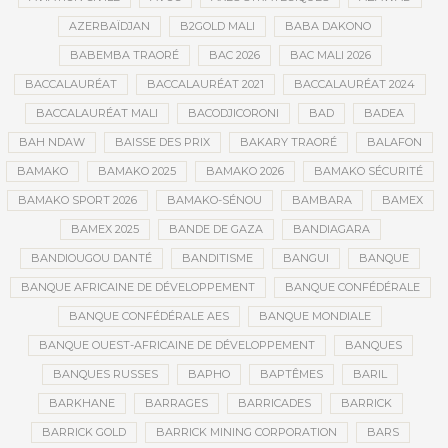
AZERBAÏDJAN
B2GOLD MALI
BABA DAKONO
BABEMBA TRAORÉ
BAC 2026
BAC MALI 2026
BACCALAURÉAT
BACCALAURÉAT 2021
BACCALAURÉAT 2024
BACCALAURÉAT MALI
BACODJICORONI
BAD
BADEA
BAH NDAW
BAISSE DES PRIX
BAKARY TRAORÉ
BALAFON
BAMAKO
BAMAKO 2025
BAMAKO 2026
BAMAKO SÉCURITÉ
BAMAKO SPORT 2026
BAMAKO-SÉNOU
BAMBARA
BAMEX
BAMEX 2025
BANDE DE GAZA
BANDIAGARA
BANDIOUGOU DANTÉ
BANDITISME
BANGUI
BANQUE
BANQUE AFRICAINE DE DÉVELOPPEMENT
BANQUE CONFÉDÉRALE
BANQUE CONFÉDÉRALE AES
BANQUE MONDIALE
BANQUE OUEST-AFRICAINE DE DÉVELOPPEMENT
BANQUES
BANQUES RUSSES
BAPHO
BAPTÊMES
BARIL
BARKHANE
BARRAGES
BARRICADES
BARRICK
BARRICK GOLD
BARRICK MINING CORPORATION
BARS