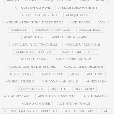
AFRIQUE ET MÉDIAS
AFRIQUE ET RUSSIE
AFRIQUE EUROPE
AFRIQUE FRANCOPHONE
AFRIQUE SUBSAHARIENNE
AFRIQUE SUBSAHRIENNE
AFRIQUE-RUSSIE
AGENCE INTERNATIONALE DE L’ÉNERGIE
AGENDA 2063
AGOA
AGRESSION
AGRESSION ASSIMI GOITA
AGRICULTEURS
AGRICULTURE
AGRICULTURE AFRICAINE
AGRICULTURE CONTRACTUELLE
AGRICULTURE DURABLE
AGRICULTURE ET ÉLEVAGE
AGRICULTURE IRRIGUÉE
AGRICULTURE MALI
AGRICULTURE MALIENNE
AGRICULTURE RÉSILIENTE SAHEL
AGRICULTURE SAHÉLIENNE
AGRO-INDUSTRIE
AGROÉCOLOGIE
AGRV
AGUELHOC
AGUIBOU DEMBÉLÉ
AHMADOU AL AMINOU LÔ
AHMED BABA
AÏCHA YATABARY
AÏD EL-FITR
AÏD EL-KÉBIR
AIDE ALIMENTAIRE
AIDE AU DÉVELOPPEMENT
AIDE FINANCIÈRE
AIDE HUMANITAIRE
AIDE INTERNATIONALE
AIDE PUBLIQUE AU DÉVELOPPEMENT
AIDES HUMANITAIRES
AIE