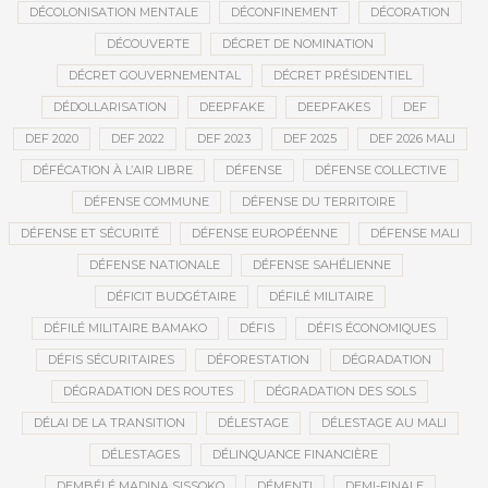
DÉCOLONISATION MENTALE
DÉCONFINEMENT
DÉCORATION
DÉCOUVERTE
DÉCRET DE NOMINATION
DÉCRET GOUVERNEMENTAL
DÉCRET PRÉSIDENTIEL
DÉDOLLARISATION
DEEPFAKE
DEEPFAKES
DEF
DEF 2020
DEF 2022
DEF 2023
DEF 2025
DEF 2026 MALI
DÉFÉCATION À L’AIR LIBRE
DÉFENSE
DÉFENSE COLLECTIVE
DÉFENSE COMMUNE
DÉFENSE DU TERRITOIRE
DÉFENSE ET SÉCURITÉ
DÉFENSE EUROPÉENNE
DÉFENSE MALI
DÉFENSE NATIONALE
DÉFENSE SAHÉLIENNE
DÉFICIT BUDGÉTAIRE
DÉFILÉ MILITAIRE
DÉFILÉ MILITAIRE BAMAKO
DÉFIS
DÉFIS ÉCONOMIQUES
DÉFIS SÉCURITAIRES
DÉFORESTATION
DÉGRADATION
DÉGRADATION DES ROUTES
DÉGRADATION DES SOLS
DÉLAI DE LA TRANSITION
DÉLESTAGE
DÉLESTAGE AU MALI
DÉLESTAGES
DÉLINQUANCE FINANCIÈRE
DEMBÉLÉ MADINA SISSOKO
DÉMENTI
DEMI-FINALE