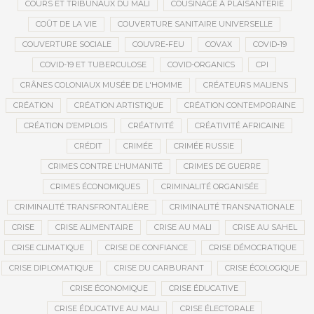
COURS ET TRIBUNAUX DU MALI
COUSINAGE À PLAISANTERIE
COÛT DE LA VIE
COUVERTURE SANITAIRE UNIVERSELLE
COUVERTURE SOCIALE
COUVRE-FEU
COVAX
COVID-19
COVID-19 ET TUBERCULOSE
COVID-ORGANICS
CPI
CRÂNES COLONIAUX MUSÉE DE L'HOMME
CRÉATEURS MALIENS
CRÉATION
CRÉATION ARTISTIQUE
CRÉATION CONTEMPORAINE
CRÉATION D’EMPLOIS
CRÉATIVITÉ
CRÉATIVITÉ AFRICAINE
CRÉDIT
CRIMÉE
CRIMÉE RUSSIE
CRIMES CONTRE L’HUMANITÉ
CRIMES DE GUERRE
CRIMES ÉCONOMIQUES
CRIMINALITÉ ORGANISÉE
CRIMINALITÉ TRANSFRONTALIÈRE
CRIMINALITÉ TRANSNATIONALE
CRISE
CRISE ALIMENTAIRE
CRISE AU MALI
CRISE AU SAHEL
CRISE CLIMATIQUE
CRISE DE CONFIANCE
CRISE DÉMOCRATIQUE
CRISE DIPLOMATIQUE
CRISE DU CARBURANT
CRISE ÉCOLOGIQUE
CRISE ÉCONOMIQUE
CRISE ÉDUCATIVE
CRISE ÉDUCATIVE AU MALI
CRISE ÉLECTORALE