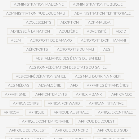
ADMINISTRATION MALIENNE
ADMINISTRATION PUBLIQUE
ADMINISTRATION PUBLIQUE MALI
ADMINISTRATION TERRITORIALE
ADOLESCENTS
ADOPTION
ADP-MALIBA
ADRESSE À LA NATION
ADULTÈRE
ADVERSITÉ
AECID
AEEM
AÉROPORT DE BAMAKO
AÉROPORT DIORI HAMANI
AÉROPORTS
AÉROPORTS DU MALI
AES
AES (ALLIANCE DES ÉTATS DU SAHEL)
AES (CONFÉDÉRATION DES ÉTATS DU SAHEL)
AES CONFÉDÉRATION SAHEL
AES MALI BURKINA NIGER
AES MÉDIAS
AES-ALGÉRIE
AFD
AFFAIRES ÉTRANGÈRES
AFFAIRISME
AFFRONTEMENTS
AFREXIMBANK
AFRICA CDC
AFRICA CORPS
AFRICA FORWARD
AFRICAN INITIATIVE
AFRICOM
AFRIQUE
AFRIQUE AUSTRALE
AFRIQUE CENTRALE
AFRIQUE CONTEMPORAINE
AFRIQUE DE L’OUEST
AFRIQUE DE L'OUEST
AFRIQUE DU NORD
AFRIQUE DU SUD