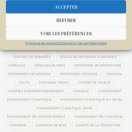
CENTRALE SOLAIRE DE SANANKOROBA
CENTRALES SOLAIRES
ACCEPTER
CENTRE D'INTELLIGENCE ARTIFICIELLE
REFUSER
CENTRE DE SANTÉ COMMUNAUTAIRE
CENTRE DU MALI
CENTRE INTERNATIONAL DE CONFÉRENCES DE BAMAKO
VOIR LES PRÉFÉRENCES
CENTRE MALI
Politique de cookies
Déclaration de confidentialité
CENTRE NATIONAL DES EXAMENS ET CONCOURS DE L’ÉDUCATION
CENTRES DE DONNÉES
CERCLE DE RÉFLEXION À DISTANCE
CÉRÉALES
CÉRÉALES RUSSES
CÉRÉMONIE DE DÉCORATION
CÉRÉMONIES DE MARIAGE
CÉRÉMONIES SOCIALES
CERVEAU
CEUTA
CHAHANA TAKIOU
CHAÎNE DE VALEUR
CHAÎNES D’APPROVISIONNEMENT
CHALEUR
CHANGEMENT
CHANGEMENT CLIMATIQUE
CHANGEMENT CLIMATIQUE AU SAHEL
CHANGEMENT CLIMATIQUE SAHEL
CHANGEMENT DE COMPORTEMENT
CHANGEMENT DE STRATÉGIE
CHARBON
CHARBON DE BOIS
CHARTE DE LA TRANSITION