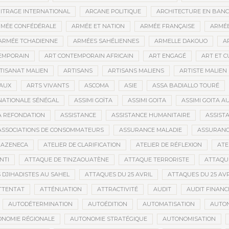
ITRAGE INTERNATIONAL
ARCANE POLITIQUE
ARCHITECTURE EN BAN
MÉE CONFÉDÉRALE
ARMÉE ET NATION
ARMÉE FRANÇAISE
ARMÉE
ARMÉE TCHADIENNE
ARMÉES SAHÉLIENNES
ARMELLE DAKOUO
A
EMPORAIN
ART CONTEMPORAIN AFRICAIN
ART ENGAGÉ
ART ET 
TISANAT MALIEN
ARTISANS
ARTISANS MALIENS
ARTISTE MALIEN
IAUX
ARTS VIVANTS
ASCOMA
ASIE
ASSA BADIALLO TOURÉ
NATIONALE SÉNÉGAL
ASSIMI GOÏTA
ASSIMI GOITA
ASSIMI GOITA 
LA REFONDATION
ASSISTANCE
ASSISTANCE HUMANITAIRE
ASSISTA
ASSOCIATIONS DE CONSOMMATEURS
ASSURANCE MALADIE
ASSURANCE
RAZENECA
ATELIER DE CLARIFICATION
ATELIER DE RÉFLEXION
ATE
NTI
ATTAQUE DE TINZAOUATÈNE
ATTAQUE TERRORISTE
ATTAQUE
 DJIHADISTES AU SAHEL
ATTAQUES DU 25 AVRIL
ATTAQUES DU 25 AVR
TTENTAT
ATTÉNUATION
ATTRACTIVITÉ
AUDIT
AUDIT FINANC
AUTODÉTERMINATION
AUTOÉDITION
AUTOMATISATION
AUTO
NOMIE RÉGIONALE
AUTONOMIE STRATÉGIQUE
AUTONOMISATION