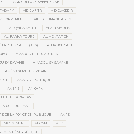
HEL
AGRICULTURE SAHÉLIENNE
ATABARY
AÏD EL-FITR
AÏD EL-KÉBIR
ÉVELOPPEMENT
AIDES HUMANITAIRES
AL-QAÏDA SAHEL
ALAIN MAUFINET
ALI FARKA TOURÉ
ALIMENTATION
ÉTATS DU SAHEL (AES)
ALLIANCE SAHEL
OKO
AMADOU ET LES AUTRES
U SY SAVANE
AMADOU SY SAVANÉ
AMÉNAGEMENT URBAIN
MRTP
ANALYSE POLITIQUE
ANÉFIS
ANKARA
CULTURE 2026-2027
 LA CULTURE MALI
S DE LA FONCTION PUBLIQUE
ANPE
APAISEMENT
APCAM
APD
NEMENT ÉNERGÉTIQUE