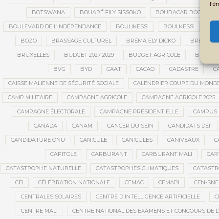
l’é
BOTSWANA
BOUARÉ FILY SISSOKO
BOUBACAR BOCOUM
BOULEVARD DE L’INDÉPENDANCE
BOULIKESSI
BOULKESSI
BO
BOZO
BRASSAGE CULTUREL
BRÉMA ELY DICKO
BRÉSIL
BRUXELLES
BUDGET 2027-2029
BUDGET AGRICOLE
BUDGET 
BVG
BYD
CAAT
CACAO
CADASTRE
C
CAISSE MALIENNE DE SÉCURITÉ SOCIALE
CALENDRIER COUPE DU MOND
CAMP MILITAIRE
CAMPAGNE AGRICOLE
CAMPAGNE AGRICOLE 2025
CAMPAGNE ÉLECTORALE
CAMPAGNE PRÉSIDENTIELLE
CAMPUS 
CANADA
CANAM
CANCER DU SEIN
CANDIDATS DEF
CANDIDATURE ONU
CANICULE
CANICULES
CANIVEAUX
C
CAPITOLE
CARBURANT
CARBURANT MALI
CAR
CATASTROPHE NATURELLE
CATASTROPHES CLIMATIQUES
CATASTR
CEI
CÉLÉBRATION NATIONALE
CEMAC
CEMAPI
CEN-SN
CENTRALES SOLAIRES
CENTRE D'INTELLIGENCE ARTIFICIELLE
C
CENTRE MALI
CENTRE NATIONAL DES EXAMENS ET CONCOURS DE L