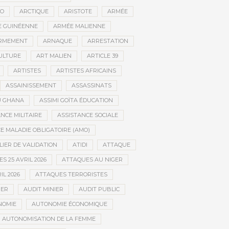
CO
ARCTIQUE
ARISTOTE
ARMÉE
 GUINÉENNE
ARMÉE MALIENNE
RMEMENT
ARNAQUE
ARRESTATION
CULTURE
ART MALIEN
ARTICLE 39
ARTISTES
ARTISTES AFRICAINS
ASSAINISSEMENT
ASSASSINATS
AU GHANA
ASSIMI GOÏTA ÉDUCATION
NCE MILITAIRE
ASSISTANCE SOCIALE
 MALADIE OBLIGATOIRE (AMO)
LIER DE VALIDATION
ATIDI
ATTAQUE
S 25 AVRIL 2026
ATTAQUES AU NIGER
IL 2026
ATTAQUES TERRORISTES
IER
AUDIT MINIER
AUDIT PUBLIC
NOMIE
AUTONOMIE ÉCONOMIQUE
AUTONOMISATION DE LA FEMME