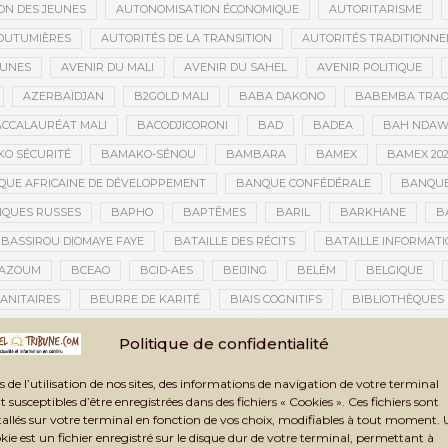
ON DES JEUNES
AUTONOMISATION ÉCONOMIQUE
AUTORITARISME
OUTUMIÈRES
AUTORITÉS DE LA TRANSITION
AUTORITÉS TRADITIONNE
EUNES
AVENIR DU MALI
AVENIR DU SAHEL
AVENIR POLITIQUE
AZERBAÏDJAN
B2GOLD MALI
BABA DAKONO
BABEMBA TRAO
CCALAURÉAT MALI
BACODJICORONI
BAD
BADEA
BAH NDA
O SÉCURITÉ
BAMAKO-SÉNOU
BAMBARA
BAMEX
BAMEX 20
UE AFRICAINE DE DÉVELOPPEMENT
BANQUE CONFÉDÉRALE
BANQUE
QUES RUSSES
BAPHO
BAPTÊMES
BARIL
BARKHANE
B
BASSIROU DIOMAYE FAYE
BATAILLE DES RÉCITS
BATAILLE INFORMAT
AZOUM
BCEAO
BCID-AES
BEIJING
BELÉM
BELGIQUE
ANITAIRES
BEURRE DE KARITÉ
BIAIS COGNITIFS
BIBLIOTHÈQUES
BIENNALE ARTISTIQUE ET CULTURELLE
BIENNALE ARTISTIQUE ET CUL
Politique de confidentialité
IENNALE ARTISTIQUE ET CULTURELLE TOMBOUCTOU 2025
BIENNALE DE T
s de l’utilisation de nos sites, des informations de navigation de votre terminal
LAN DES ACTIVITÉS
BILAN ET PERSPECTIVES
BILAN HUMAIN
BIN
t susceptibles d’être enregistrées dans des fichiers « Cookies ». Ces fichiers sont
TAUX
BLASPHÈME
BLÉ
BLÉ RUSSE
BLESSÉS
BLESSÉS D
tallés sur votre terminal en fonction de vos choix, modifiables à tout moment.
kie est un fichier enregistré sur le disque dur de votre terminal, permettant à
BNDA
BOAD
BOBO-DIOULASSO
BOGOLAN
BOKO HARAM