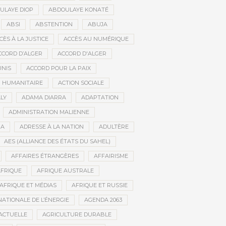
ULAYE DIOP
ABDOULAYE KONATÉ
ABSI
ABSTENTION
ABUJA
CÈS À LA JUSTICE
ACCÈS AU NUMÉRIQUE
CCORD D’ALGER
ACCORD D'ALGER
UNIS
ACCORD POUR LA PAIX
N HUMANITAIRE
ACTION SOCIALE
LY
ADAMA DIARRA
ADAPTATION
ADMINISTRATION MALIENNE
BA
ADRESSE À LA NATION
ADULTÈRE
AES (ALLIANCE DES ÉTATS DU SAHEL)
AFFAIRES ÉTRANGÈRES
AFFAIRISME
FRIQUE
AFRIQUE AUSTRALE
AFRIQUE ET MÉDIAS
AFRIQUE ET RUSSIE
ATIONALE DE L’ÉNERGIE
AGENDA 2063
ACTUELLE
AGRICULTURE DURABLE