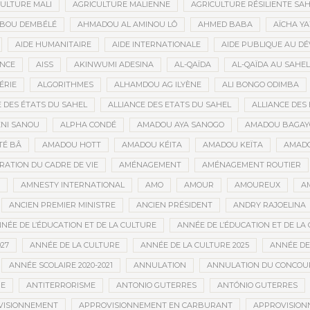
ULTURE MALI
AGRICULTURE MALIENNE
AGRICULTURE RÉSILIENTE SA
IBOU DEMBÉLÉ
AHMADOU AL AMINOU LÔ
AHMED BABA
AÏCHA Y
AIDE HUMANITAIRE
AIDE INTERNATIONALE
AIDE PUBLIQUE AU D
ANCE
AISS
AKINWUMI ADESINA
AL-QAÏDA
AL-QAÏDA AU SAHEL
ÉRIE
ALGORITHMES
ALHAMDOU AG ILYÈNE
ALI BONGO ODIMBA
E DES ÉTATS DU SAHEL
ALLIANCE DES ETATS DU SAHEL
ALLIANCE DES 
NI SANOU
ALPHA CONDÉ
AMADOU AYA SANOGO
AMADOU BAGAY
É BÂ
AMADOU HOTT
AMADOU KÉITA
AMADOU KEÏTA
AMADO
RATION DU CADRE DE VIE
AMÉNAGEMENT
AMÉNAGEMENT ROUTIER
AMNESTY INTERNATIONAL
AMO
AMOUR
AMOUREUX
A
ANCIEN PREMIER MINISTRE
ANCIEN PRÉSIDENT
ANDRY RAJOELINA
NÉE DE L’ÉDUCATION ET DE LA CULTURE
ANNÉE DE L’ÉDUCATION ET DE LA 
27
ANNÉE DE LA CULTURE
ANNÉE DE LA CULTURE 2025
ANNÉE DE
ANNÉE SCOLAIRE 2020-2021
ANNULATION
ANNULATION DU CONCOUR
ME
ANTITERRORISME
ANTONIO GUTERRES
ANTÓNIO GUTERRES
VISIONNEMENT
APPROVISIONNEMENT EN CARBURANT
APPROVISION