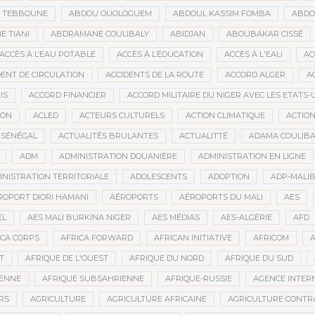
D TEBBOUNE
ABDOU OUOLOGUEM
ABDOUL KASSIM FOMBA
ABDO
 TIANI
ABDRAMANE COULIBALY
ABIDJAN
ABOUBAKAR CISSÉ
ACCÈS À L’EAU POTABLE
ACCÈS À L’ÉDUCATION
ACCÈS À L'EAU
AC
DENT DE CIRCULATION
ACCIDENTS DE LA ROUTE
ACCORD ALGER
A
IS
ACCORD FINANCIER
ACCORD MILITAIRE DU NIGER AVEC LES ETATS-
ION
ACLED
ACTEURS CULTURELS
ACTION CLIMATIQUE
ACTIO
 SÉNÉGAL
ACTUALITÉS BRULANTES
ACTUALITTÉ
ADAMA COULIBA
ADM
ADMINISTRATION DOUANIÈRE
ADMINISTRATION EN LIGNE
INISTRATION TERRITORIALE
ADOLESCENTS
ADOPTION
ADP-MALI
ROPORT DIORI HAMANI
AÉROPORTS
AÉROPORTS DU MALI
AES
EL
AES MALI BURKINA NIGER
AES MÉDIAS
AES-ALGÉRIE
AFD
ICA CORPS
AFRICA FORWARD
AFRICAN INITIATIVE
AFRICOM
A
T
AFRIQUE DE L'OUEST
AFRIQUE DU NORD
AFRIQUE DU SUD
IENNE
AFRIQUE SUBSAHRIENNE
AFRIQUE-RUSSIE
AGENCE INTERN
RS
AGRICULTURE
AGRICULTURE AFRICAINE
AGRICULTURE CONTR