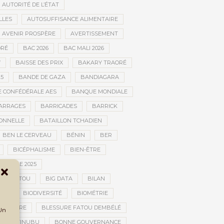
AUTORITÉ DE L’ÉTAT
LLES
AUTOSUFFISANCE ALIMENTAIRE
AVENIR PROSPÈRE
AVERTISSEMENT
RÉ
BAC 2026
BAC MALI 2026
W
BAISSE DES PRIX
BAKARY TRAORÉ
25
BANDE DE GAZA
BANDIAGARA
 CONFÉDÉRALE AES
BANQUE MONDIALE
ARRAGES
BARRICADES
BARRICK
IONNELLE
BATAILLON TCHADIEN
BEN LE CERVEAU
BÉNIN
BER
BICÉPHALISME
BIEN-ÊTRE
TURELLE 2025
OMBOUCTOU
BIG DATA
BILAN
TOU
BIODIVERSITÉ
BIOMÉTRIE
E GUERRE
BLESSURE FATOU DEMBÉLÉ
 Un
BOLA TINUBU
BONNE GOUVERNANCE