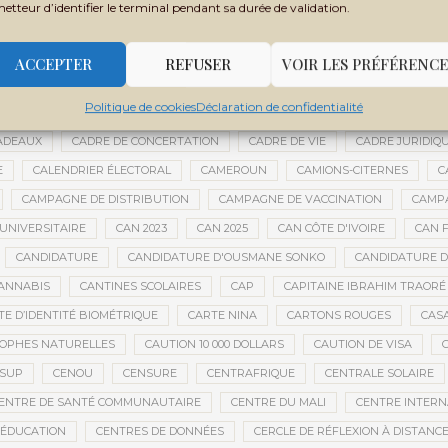
metteur d’identifier le terminal pendant sa durée de validation.
BOUBACAR DIANÉ
BOUBACAR DOUMBIA
BOUBACAR MAO DIANÉ
URAKÉBOUGOU
BOUREM
BOURÉMA KANSAYE
BOURSES
BO
ACCEPTER
REFUSER
VOIR LES PRÉFÉRENCE
BRICE OLIGUI NGUEMA
BRICS
BRICS AFRIQUE
BRIGADE MOBILE
Politique de cookies
Déclaration de confidentialité
DE LA PRÉSIDENCE
BUDGET NATIONAL
BUMDA
BUREAU DU VÉR
ADEAUX
CADRE DE CONCERTATION
CADRE DE VIE
CADRE JURIDIQ
E
CALENDRIER ÉLECTORAL
CAMEROUN
CAMIONS-CITERNES
C
CAMPAGNE DE DISTRIBUTION
CAMPAGNE DE VACCINATION
CAMPA
UNIVERSITAIRE
CAN 2023
CAN 2025
CAN CÔTE D'IVOIRE
CAN F
CANDIDATURE
CANDIDATURE D'OUSMANE SONKO
CANDIDATURE 
ANNABIS
CANTINES SCOLAIRES
CAP
CAPITAINE IBRAHIM TRAORÉ
TE D’IDENTITÉ BIOMÉTRIQUE
CARTE NINA
CARTONS ROUGES
CAS
OPHES NATURELLES
CAUTION 10 000 DOLLARS
CAUTION DE VISA
ESUP
CENOU
CENSURE
CENTRAFRIQUE
CENTRALE SOLAIRE
ENTRE DE SANTÉ COMMUNAUTAIRE
CENTRE DU MALI
CENTRE INTERN
’ÉDUCATION
CENTRES DE DONNÉES
CERCLE DE RÉFLEXION À DISTANC