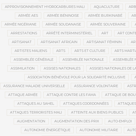
APPROVISIONNEMENT HYDROCARBURES MALI
AQUACULTURE
ARB
ARMÉE AES
ARMÉE BÉNINOISE
ARMÉE BURKINABÉ
AR
ARMÉE NIGÉRIANE
ARMÉE SOUDANAISE
ARMÉE SOUVERAINE
ARRESTATIONS
ARRÊTÉ INTERMINISTÉRIEL
ART
ART CONT
ARTISANAT
ARTISANAT AFRICAIN
ARTISANAT FÉMININ
AR
ARTISTES MALIENS
ARTS
ARTS ET CULTURE
ARTS MART
ASSEMBLÉE GÉNÉRALE
ASSEMBLÉE NATIONALE
ASSEMBLÉE 
ASSIMILATION
ASSISES NATIONALES
ASSISES NATIONALES DE 
ASSOCIATION BÉNÉVOLE POUR LA SOLIDARITÉ INCLUSIVE
ASSURANCE MALADIE UNIVERSELLE
ASSURANCE VOLONTAIRE
AST
ATTAQUE ARMÉE
ATTAQUE CONTRE LES FAMA
ATTAQUE DE BOU
ATTAQUES AU SAHEL
ATTAQUES COORDONNÉES
ATTAQUES
ATTAQUES TERRORISTES MALI
ATTEINTE AUX BIENS PUBLICS
A
AUGMENTATION
AUGMENTATION DES PRIX
AUTO-EMPLOI
AUTONOMIE ÉNERGÉTIQUE
AUTONOMIE MILITAIRE
AUTO