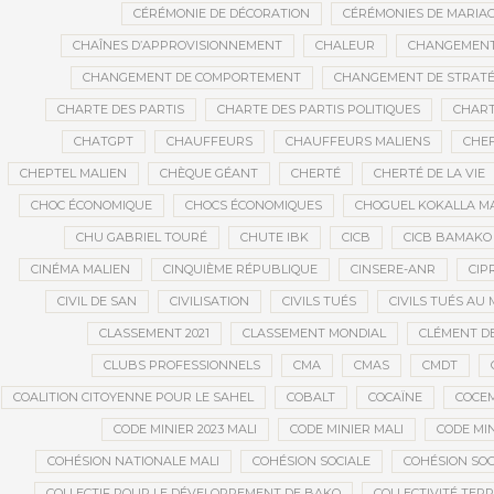
CÉRÉMONIE DE DÉCORATION
CÉRÉMONIES DE MARIA
CHAÎNES D’APPROVISIONNEMENT
CHALEUR
CHANGEMEN
CHANGEMENT DE COMPORTEMENT
CHANGEMENT DE STRATÉ
CHARTE DES PARTIS
CHARTE DES PARTIS POLITIQUES
CHART
CHATGPT
CHAUFFEURS
CHAUFFEURS MALIENS
CHEF
CHEPTEL MALIEN
CHÈQUE GÉANT
CHERTÉ
CHERTÉ DE LA VIE
CHOC ÉCONOMIQUE
CHOCS ÉCONOMIQUES
CHOGUEL KOKALLA M
CHU GABRIEL TOURÉ
CHUTE IBK
CICB
CICB BAMAKO
CINÉMA MALIEN
CINQUIÈME RÉPUBLIQUE
CINSERE-ANR
CIP
CIVIL DE SAN
CIVILISATION
CIVILS TUÉS
CIVILS TUÉS AU 
CLASSEMENT 2021
CLASSEMENT MONDIAL
CLÉMENT D
CLUBS PROFESSIONNELS
CMA
CMAS
CMDT
COALITION CITOYENNE POUR LE SAHEL
COBALT
COCAÏNE
COCE
CODE MINIER 2023 MALI
CODE MINIER MALI
CODE MIN
COHÉSION NATIONALE MALI
COHÉSION SOCIALE
COHÉSION SOC
COLLECTIF POUR LE DÉVELOPPEMENT DE BAKO
COLLECTIVITÉ TERR