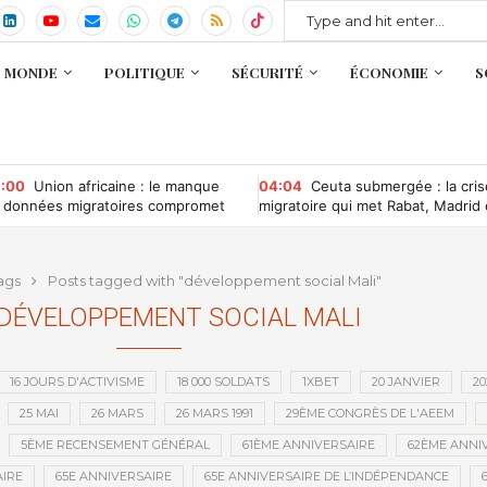
MONDE
POLITIQUE
SÉCURITÉ
ÉCONOMIE
S
:00
Union africaine : le manque
04:04
Ceuta submergée : la cris
 données migratoires compromet
migratoire qui met Rabat, Madrid 
 gouvernance des migrations
Bruxelles sous pression
ags
Posts tagged with "développement social Mali"
DÉVELOPPEMENT SOCIAL MALI
16 JOURS D'ACTIVISME
18 000 SOLDATS
1XBET
20 JANVIER
20
25 MAI
26 MARS
26 MARS 1991
29ÈME CONGRÈS DE L'AEEM
5ÈME RECENSEMENT GÉNÉRAL
61ÈME ANNIVERSAIRE
62ÈME ANNI
IRE
65E ANNIVERSAIRE
65E ANNIVERSAIRE DE L’INDÉPENDANCE