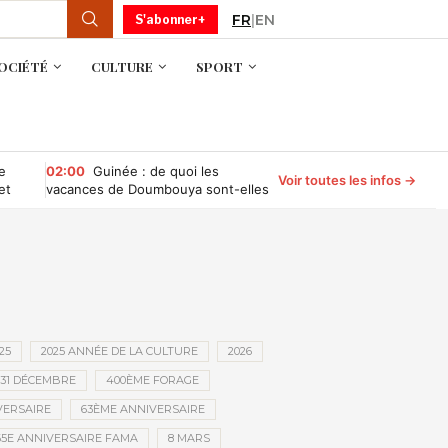
FR
|
EN
S'abonner+
OCIÉTÉ
CULTURE
SPORT
e
02:00
Guinée : de quoi les
Voir toutes les infos →
et
vacances de Doumbouya sont-elles
le nom ?
25
2025 ANNÉE DE LA CULTURE
2026
31 DÉCEMBRE
400ÈME FORAGE
VERSAIRE
63ÈME ANNIVERSAIRE
65E ANNIVERSAIRE FAMA
8 MARS