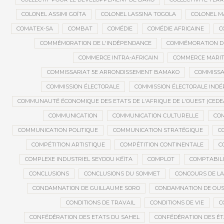
COLONEL ASSIMI GOÏTA
COLONEL LASSINA TOGOLA
COLONEL 
COMATEX-SA
COMBAT
COMÉDIE
COMÉDIE AFRICAINE
C
COMMÉMORATION DE L'INDÉPENDANCE
COMMÉMORATION DU
COMMERCE INTRA-AFRICAIN
COMMERCE MARIT
COMMISSARIAT 5E ARRONDISSEMENT BAMAKO
COMMISSA
COMMISSION ÉLECTORALE
COMMISSION ÉLECTORALE IND
COMMUNAUTÉ ÉCONOMIQUE DES ETATS DE L'AFRIQUE DE L'OUEST (CEDE
COMMUNICATION
COMMUNICATION CULTURELLE
COM
COMMUNICATION POLITIQUE
COMMUNICATION STRATÉGIQUE
C
COMPÉTITION ARTISTIQUE
COMPÉTITION CONTINENTALE
C
COMPLEXE INDUSTRIEL SEYDOU KÉÏTA
COMPLOT
COMPTABILI
CONCLUSIONS
CONCLUSIONS DU SOMMET
CONCOURS DE LA
CONDAMNATION DE GUILLAUME SORO
CONDAMNATION DE OU
CONDITIONS DE TRAVAIL
CONDITIONS DE VIE
C
CONFÉDÉRATION DES ETATS DU SAHEL
CONFÉDÉRATION DES ÉT