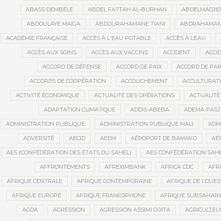
ABASS DEMBÉLÉ
ABDEL FATTAH AL-BURHAN
ABDELMADJI
ABDOULAYE MAÏGA
ABDOURAHAMANE TIANI
ABDRAHAMANE
ACADÉMIE FRANÇAISE
ACCÈS À L'EAU POTABLE
ACCÈS À L’EAU
ACCÈS AUX SOINS
ACCÈS AUX VACCINS
ACCIDENT
ACCI
ACCORD DE DÉFENSE
ACCORD DE PAIX
ACCORD DE PAR
ACCORDS DE COOPÉRATION
ACCOUCHEMENT
ACCULTURAT
ACTIVITÉ ÉCONOMIQUE
ACTUALITÉ DES OPÉRATIONS
ACTUALITÉ
ADAPTATION CLIMATIQUE
ADDIS-ABEBA
ADEMA-PASJ
ADMINISTRATION PUBLIQUE
ADMINISTRATION PUBLIQUE MALI
ADM
ADVERSITÉ
AECID
AEEM
AÉROPORT DE BAMAKO
AÉ
AES (CONFÉDÉRATION DES ÉTATS DU SAHEL)
AES CONFÉDÉRATION SAH
AFFRONTEMENTS
AFREXIMBANK
AFRICA CDC
AFR
AFRIQUE CENTRALE
AFRIQUE CONTEMPORAINE
AFRIQUE DE L’OUES
AFRIQUE EUROPE
AFRIQUE FRANCOPHONE
AFRIQUE SUBSAHAR
AGOA
AGRESSION
AGRESSION ASSIMI GOITA
AGRICULTEU