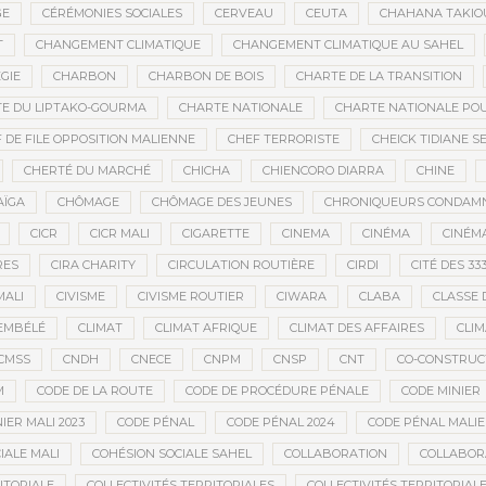
GE
CÉRÉMONIES SOCIALES
CERVEAU
CEUTA
CHAHANA TAKIO
T
CHANGEMENT CLIMATIQUE
CHANGEMENT CLIMATIQUE AU SAHEL
GIE
CHARBON
CHARBON DE BOIS
CHARTE DE LA TRANSITION
E DU LIPTAKO-GOURMA
CHARTE NATIONALE
CHARTE NATIONALE POU
 DE FILE OPPOSITION MALIENNE
CHEF TERRORISTE
CHEICK TIDIANE S
CHERTÉ DU MARCHÉ
CHICHA
CHIENCORO DIARRA
CHINE
AÏGA
CHÔMAGE
CHÔMAGE DES JEUNES
CHRONIQUEURS CONDAM
CICR
CICR MALI
CIGARETTE
CINEMA
CINÉMA
CINÉMA
RES
CIRA CHARITY
CIRCULATION ROUTIÈRE
CIRDI
CITÉ DES 33
MALI
CIVISME
CIVISME ROUTIER
CIWARA
CLABA
CLASSE 
EMBÉLÉ
CLIMAT
CLIMAT AFRIQUE
CLIMAT DES AFFAIRES
CLIM
CMSS
CNDH
CNECE
CNPM
CNSP
CNT
CO-CONSTRUC
M
CODE DE LA ROUTE
CODE DE PROCÉDURE PÉNALE
CODE MINIER
IER MALI 2023
CODE PÉNAL
CODE PÉNAL 2024
CODE PÉNAL MALI
IALE MALI
COHÉSION SOCIALE SAHEL
COLLABORATION
COLLABOR
ITORIALE
COLLECTIVITÉS TERRITORIALES
COLLECTIVITÉS TERRITORIALE