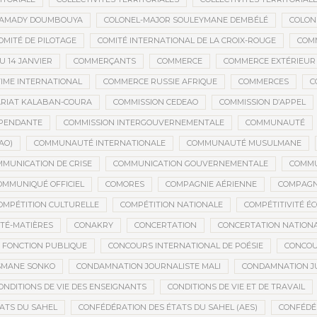
MAMADY DOUMBOUYA
COLONEL-MAJOR SOULEYMANE DEMBÉLÉ
COLON
OMITÉ DE PILOTAGE
COMITÉ INTERNATIONAL DE LA CROIX-ROUGE
COM
 14 JANVIER
COMMERÇANTS
COMMERCE
COMMERCE EXTÉRIEUR
IME INTERNATIONAL
COMMERCE RUSSIE AFRIQUE
COMMERCES
C
RIAT KALABAN-COURA
COMMISSION CEDEAO
COMMISSION D’APPEL
ÉPENDANTE
COMMISSION INTERGOUVERNEMENTALE
COMMUNAUTÉ
AO)
COMMUNAUTÉ INTERNATIONALE
COMMUNAUTÉ MUSULMANE
MUNICATION DE CRISE
COMMUNICATION GOUVERNEMENTALE
COMMU
OMMUNIQUÉ OFFICIEL
COMORES
COMPAGNIE AÉRIENNE
COMPAGNI
OMPÉTITION CULTURELLE
COMPÉTITION NATIONALE
COMPÉTITIVITÉ É
TÉ-MATIÈRES
CONAKRY
CONCERTATION
CONCERTATION NATION
 FONCTION PUBLIQUE
CONCOURS INTERNATIONAL DE POÉSIE
CONCOU
SMANE SONKO
CONDAMNATION JOURNALISTE MALI
CONDAMNATION JU
ONDITIONS DE VIE DES ENSEIGNANTS
CONDITIONS DE VIE ET DE TRAVAIL
ATS DU SAHEL
CONFÉDÉRATION DES ÉTATS DU SAHEL (AES)
CONFÉDÉ