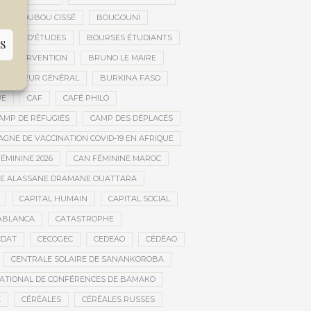
BOUBOU CISSÉ
BOUGOUNI
URSES D'ÉTUDES
BOURSES ÉTUDIANTS
S
 D’INTERVENTION
BRUNO LE MAIRE
IFICATEUR GÉNÉRAL
BURKINA FASO
UE
CAF
CAFÉ PHILO
AMP DE RÉFUGIÉS
CAMP DES DÉPLACÉS
GNE DE VACCINATION COVID-19 EN AFRIQUE
ÉMININE 2026
CAN FÉMININE MAROC
DE ALASSANE DRAMANE OUATTARA
CAPITAL HUMAIN
CAPITAL SOCIAL
ABLANCA
CATASTROPHE
CDAT
CECOGEC
CEDEAO
CÉDÉAO
CENTRALE SOLAIRE DE SANANKOROBA
ATIONAL DE CONFÉRENCES DE BAMAKO
E
CÉRÉALES
CÉRÉALES RUSSES