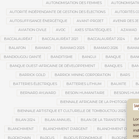
AUTONOMISATION DES FEMMES
AUTONOMISATI
AUTORITÉ INDÉPENDANTE DE GESTION DES ÉLECTIONS
AUTORITÉS C
AUTOSUFFISANCE ÉNERGÉTIQUE
AVANT-PROJET
AVENIR DES J
AVIATION CIVILE
AVOC
AXES STRATÉGIQUES
AZAWAD
BACCALAURÉAT
BACCALAURÉAT 2021
BACCALAURÉAT 2024
BA
BALAFON
BAMAKO
BAMAKO 2025
BAMAKO 2026
BAMAK
BANDIOUGOU DANTÉ
BANDITISME
BANGUI
BANQUE
BANQ
BANQUE OUEST-AFRICAINE DE DÉVELOPPEMENT
BANQUES
BAN
BARRICK GOLD
BARRICK MINING CORPORATION
BARS
BATTERIES ÉLECTRIQUES
BATTERIES LITHIUM
BAUXITE
B
BERNARD AYLWARD
BESOIN HUMANITAIRE
BESOINS HUM
BIENNALE AFRICAINE DE LA PHOTOGRAPHIE
BIENNALE ARTISTIQUE ET CULTURELLE DE TOMBOUCTOU 2025
B
Lor
BILAN 2024
BILAN ANNUEL
BILAN DE LA TRANSITION
BI
son
BLANCHIMENT
BLANCHIMENT D’ARGENT
BLANCHIMENT DE CAPI
ins
coo
BLOCKCHAIN
BLOCUS
BLOCUS ÉCONOMIQUE
BLOGING