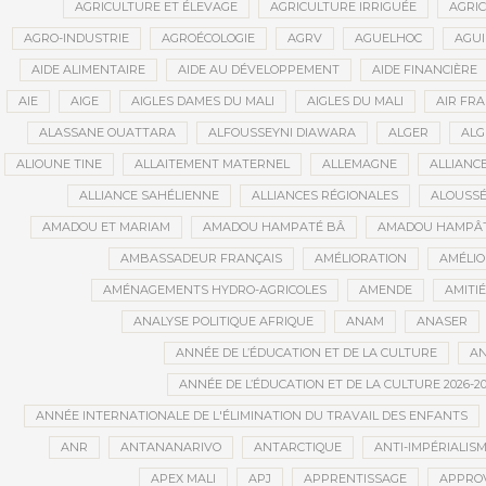
AGRICULTURE ET ÉLEVAGE
AGRICULTURE IRRIGUÉE
AGRIC
AGRO-INDUSTRIE
AGROÉCOLOGIE
AGRV
AGUELHOC
AGU
AIDE ALIMENTAIRE
AIDE AU DÉVELOPPEMENT
AIDE FINANCIÈRE
AIE
AIGE
AIGLES DAMES DU MALI
AIGLES DU MALI
AIR FR
ALASSANE OUATTARA
ALFOUSSEYNI DIAWARA
ALGER
ALG
ALIOUNE TINE
ALLAITEMENT MATERNEL
ALLEMAGNE
ALLIANC
ALLIANCE SAHÉLIENNE
ALLIANCES RÉGIONALES
ALOUSSÉ
AMADOU ET MARIAM
AMADOU HAMPATÉ BÂ
AMADOU HAMPÂT
AMBASSADEUR FRANÇAIS
AMÉLIORATION
AMÉLIO
AMÉNAGEMENTS HYDRO-AGRICOLES
AMENDE
AMITIÉ
ANALYSE POLITIQUE AFRIQUE
ANAM
ANASER
ANNÉE DE L’ÉDUCATION ET DE LA CULTURE
AN
ANNÉE DE L’ÉDUCATION ET DE LA CULTURE 2026-20
ANNÉE INTERNATIONALE DE L'ÉLIMINATION DU TRAVAIL DES ENFANTS
ANR
ANTANANARIVO
ANTARCTIQUE
ANTI-IMPÉRIALIS
APEX MALI
APJ
APPRENTISSAGE
APPRO