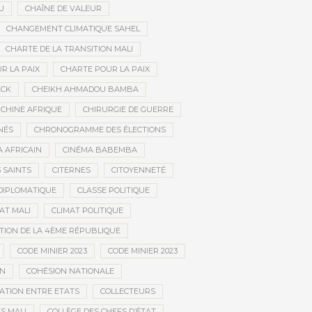
U
CHAÎNE DE VALEUR
CHANGEMENT CLIMATIQUE SAHEL
CHARTE DE LA TRANSITION MALI
R LA PAIX
CHARTE POUR LA PAIX
ECK
CHEIKH AHMADOU BAMBA
CHINE AFRIQUE
CHIRURGIE DE GUERRE
NÉS
CHRONOGRAMME DES ÉLECTIONS
 AFRICAIN
CINÉMA BABEMBA
3 SAINTS
CITERNES
CITOYENNETÉ
DIPLOMATIQUE
CLASSE POLITIQUE
AT MALI
CLIMAT POLITIQUE
TION DE LA 4ÈME RÉPUBLIQUE
CODE MINIER 2023
CODE MINIER 2023
EN
COHÉSION NATIONALE
ATION ENTRE ETATS
COLLECTEURS
S MALI
COLLÈGE DES CHEFS D’ÉTAT