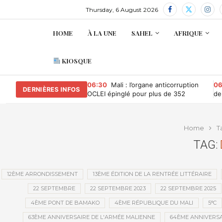
Thursday, 6 August 2026
HOME
À LA UNE
SAHEL
AFRIQUE
KIOSQUE
06:30
Mali : l’organe anticorruption
06
DERNIÈRES INFOS
OCLEI épinglé pour plus de 352
de
millions de FCFA d’irrégularités
la
financières
Home
T
TAG:
12ÈME ARRONDISSEMENT
13ÈME ÉDITION DE LA RENTRÉE LITTÉRAIRE
22 SEPTEMBRE
22 SEPTEMBRE 2023
22 SEPTEMBRE 2025
4ÈME PONT DE BAMAKO
4ÈME RÉPUBLIQUE DU MALI
5°C
63ÈME ANNIVERSAIRE DE L'ARMÉE MALIENNE
64ÈME ANNIVERSA