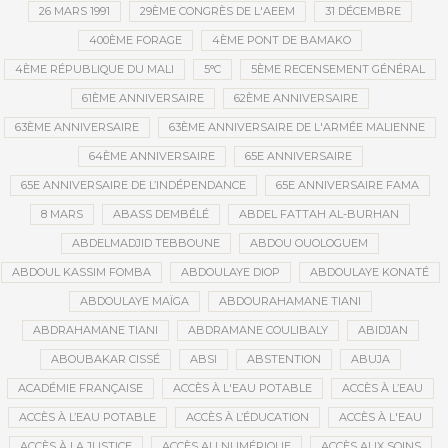
26 MARS 1991
29ÈME CONGRÈS DE L'AEEM
31 DÉCEMBRE
400ÈME FORAGE
4ÈME PONT DE BAMAKO
4ÈME RÉPUBLIQUE DU MALI
5°C
5ÈME RECENSEMENT GÉNÉRAL
61ÈME ANNIVERSAIRE
62ÈME ANNIVERSAIRE
63ÈME ANNIVERSAIRE
63ÈME ANNIVERSAIRE DE L'ARMÉE MALIENNE
64ÈME ANNIVERSAIRE
65E ANNIVERSAIRE
65E ANNIVERSAIRE DE L’INDÉPENDANCE
65E ANNIVERSAIRE FAMA
8 MARS
ABASS DEMBÉLÉ
ABDEL FATTAH AL-BURHAN
ABDELMADJID TEBBOUNE
ABDOU OUOLOGUEM
ABDOUL KASSIM FOMBA
ABDOULAYE DIOP
ABDOULAYE KONATÉ
ABDOULAYE MAÏGA
ABDOURAHAMANE TIANI
ABDRAHAMANE TIANI
ABDRAMANE COULIBALY
ABIDJAN
ABOUBAKAR CISSÉ
ABSI
ABSTENTION
ABUJA
ACADÉMIE FRANÇAISE
ACCÈS À L'EAU POTABLE
ACCÈS À L’EAU
ACCÈS À L’EAU POTABLE
ACCÈS À L’ÉDUCATION
ACCÈS À L'EAU
ACCÈS À LA JUSTICE
ACCÈS AU NUMÉRIQUE
ACCÈS AUX SOINS