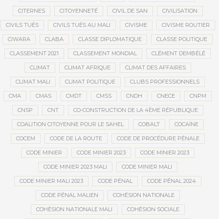
CITERNES
CITOYENNETÉ
CIVIL DE SAN
CIVILISATION
CIVILS TUÉS
CIVILS TUÉS AU MALI
CIVISME
CIVISME ROUTIER
CIWARA
CLABA
CLASSE DIPLOMATIQUE
CLASSE POLITIQUE
CLASSEMENT 2021
CLASSEMENT MONDIAL
CLÉMENT DEMBÉLÉ
CLIMAT
CLIMAT AFRIQUE
CLIMAT DES AFFAIRES
CLIMAT MALI
CLIMAT POLITIQUE
CLUBS PROFESSIONNELS
CMA
CMAS
CMDT
CMSS
CNDH
CNECE
CNPM
CNSP
CNT
CO-CONSTRUCTION DE LA 4ÈME RÉPUBLIQUE
COALITION CITOYENNE POUR LE SAHEL
COBALT
COCAÏNE
COCEM
CODE DE LA ROUTE
CODE DE PROCÉDURE PÉNALE
CODE MINIER
CODE MINIER 2023
CODE MINIER 2023
CODE MINIER 2023 MALI
CODE MINIER MALI
CODE MINIER MALI 2023
CODE PÉNAL
CODE PÉNAL 2024
CODE PÉNAL MALIEN
COHÉSION NATIONALE
COHÉSION NATIONALE MALI
COHÉSION SOCIALE