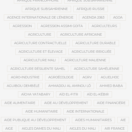
AFRIQUE FRANCOPHONE
AFRIQUE SUBSAHARIENNE
AFRIQUE SUBSAHRIENNE
AFRIQUE-RUSSIE
AGENCE INTERNATIONALE DE L’ÉNERGIE
AGENDA 2063
AGOA
AGRESSION
AGRESSION ASSIMI GOITA
AGRICULTEURS
AGRICULTURE
AGRICULTURE AFRICAINE
AGRICULTURE CONTRACTUELLE
AGRICULTURE DURABLE
AGRICULTURE ET ÉLEVAGE
AGRICULTURE IRRIGUÉE
AGRICULTURE MALI
AGRICULTURE MALIENNE
AGRICULTURE RÉSILIENTE SAHEL
AGRICULTURE SAHÉLIENNE
AGRO-INDUSTRIE
AGROÉCOLOGIE
AGRV
AGUELHOC
AGUIBOU DEMBÉLÉ
AHMADOU AL AMINOU LÔ
AHMED BABA
AÏCHA YATABARY
AÏD EL-FITR
AÏD EL-KÉBIR
AIDE ALIMENTAIRE
AIDE AU DÉVELOPPEMENT
AIDE FINANCIÈRE
AIDE HUMANITAIRE
AIDE INTERNATIONALE
AIDE PUBLIQUE AU DÉVELOPPEMENT
AIDES HUMANITAIRES
AIE
AIGE
AIGLES DAMES DU MALI
AIGLES DU MALI
AIR FRANCE