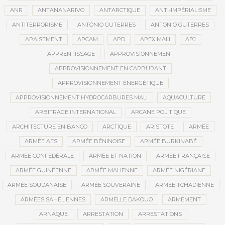
ANR
ANTANANARIVO
ANTARCTIQUE
ANTI-IMPÉRIALISME
ANTITERRORISME
ANTÓNIO GUTERRES
ANTONIO GUTERRES
APAISEMENT
APCAM
APD
APEX MALI
APJ
APPRENTISSAGE
APPROVISIONNEMENT
APPROVISIONNEMENT EN CARBURANT
APPROVISIONNEMENT ÉNERGÉTIQUE
APPROVISIONNEMENT HYDROCARBURES MALI
AQUACULTURE
ARBITRAGE INTERNATIONAL
ARCANE POLITIQUE
ARCHITECTURE EN BANCO
ARCTIQUE
ARISTOTE
ARMÉE
ARMÉE AES
ARMÉE BÉNINOISE
ARMÉE BURKINABÉ
ARMÉE CONFÉDÉRALE
ARMÉE ET NATION
ARMÉE FRANÇAISE
ARMÉE GUINÉENNE
ARMÉE MALIENNE
ARMÉE NIGÉRIANE
ARMÉE SOUDANAISE
ARMÉE SOUVERAINE
ARMÉE TCHADIENNE
ARMÉES SAHÉLIENNES
ARMELLE DAKOUO
ARMEMENT
ARNAQUE
ARRESTATION
ARRESTATIONS