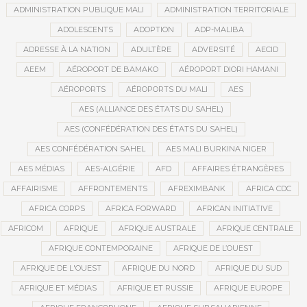
ADMINISTRATION PUBLIQUE MALI
ADMINISTRATION TERRITORIALE
ADOLESCENTS
ADOPTION
ADP-MALIBA
ADRESSE À LA NATION
ADULTÈRE
ADVERSITÉ
AECID
AEEM
AÉROPORT DE BAMAKO
AÉROPORT DIORI HAMANI
AÉROPORTS
AÉROPORTS DU MALI
AES
AES (ALLIANCE DES ÉTATS DU SAHEL)
AES (CONFÉDÉRATION DES ÉTATS DU SAHEL)
AES CONFÉDÉRATION SAHEL
AES MALI BURKINA NIGER
AES MÉDIAS
AES-ALGÉRIE
AFD
AFFAIRES ÉTRANGÈRES
AFFAIRISME
AFFRONTEMENTS
AFREXIMBANK
AFRICA CDC
AFRICA CORPS
AFRICA FORWARD
AFRICAN INITIATIVE
AFRICOM
AFRIQUE
AFRIQUE AUSTRALE
AFRIQUE CENTRALE
AFRIQUE CONTEMPORAINE
AFRIQUE DE L’OUEST
AFRIQUE DE L'OUEST
AFRIQUE DU NORD
AFRIQUE DU SUD
AFRIQUE ET MÉDIAS
AFRIQUE ET RUSSIE
AFRIQUE EUROPE