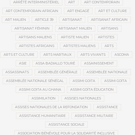
ARRÊTÉ INTERMINISTÉRIEL
ART
ART CONTEMPORAIN
ART CONTEMPORAIN AFRICAIN
ART ENGAGÉ
ART ET CULTURE
ART MALIEN
ARTICLE 39
ARTISANAT
ARTISANAT AFRICAIN
ARTISANAT FÉMININ
ARTISANAT MALIEN
ARTISANS
ARTISANS MALIENS
ARTISTE MALIEN
ARTISTES
ARTISTES AFRICAINS
ARTISTES MALIENS
ARTS
ARTS ET CULTURE
ARTS MARTIAUX
ARTS VIVANTS
ASCOMA
ASIE
ASSA BADIALLO TOURÉ
ASSAINISSEMENT
ASSASSINATS
ASSEMBLÉE GÉNÉRALE
ASSEMBLÉE NATIONALE
ASSEMBLÉE NATIONALE SÉNÉGAL
ASSIMI GOITA
ASSIMI GOÏTA
ASSIMI GOITA AU GHANA
ASSIMI GOÏTA ÉDUCATION
ASSIMILATION
ASSISES NATIONALES
ASSISES NATIONALES DE LA REFONDATION
ASSISTANCE
ASSISTANCE HUMANITAIRE
ASSISTANCE MILITAIRE
ASSISTANCE SOCIALE
ASSOCIATION BÉNÉVOLE POUR LA SOLIDARITÉ INCLUSIVE