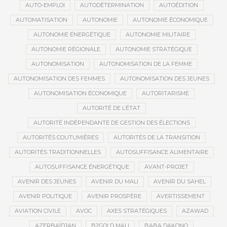
AUTO-EMPLOI
AUTODÉTERMINATION
AUTOÉDITION
AUTOMATISATION
AUTONOMIE
AUTONOMIE ÉCONOMIQUE
AUTONOMIE ÉNERGÉTIQUE
AUTONOMIE MILITAIRE
AUTONOMIE RÉGIONALE
AUTONOMIE STRATÉGIQUE
AUTONOMISATION
AUTONOMISATION DE LA FEMME
AUTONOMISATION DES FEMMES
AUTONOMISATION DES JEUNES
AUTONOMISATION ÉCONOMIQUE
AUTORITARISME
AUTORITÉ DE L’ÉTAT
AUTORITÉ INDÉPENDANTE DE GESTION DES ÉLECTIONS
AUTORITÉS COUTUMIÈRES
AUTORITÉS DE LA TRANSITION
AUTORITÉS TRADITIONNELLES
AUTOSUFFISANCE ALIMENTAIRE
AUTOSUFFISANCE ÉNERGÉTIQUE
AVANT-PROJET
AVENIR DES JEUNES
AVENIR DU MALI
AVENIR DU SAHEL
AVENIR POLITIQUE
AVENIR PROSPÈRE
AVERTISSEMENT
AVIATION CIVILE
AVOC
AXES STRATÉGIQUES
AZAWAD
AZERBAÏDJAN
B2GOLD MALI
BABA DAKONO