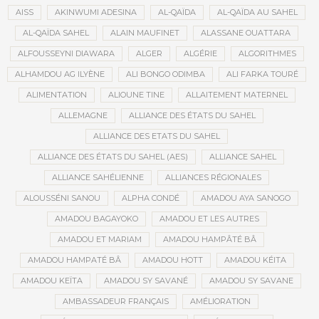
AISS
AKINWUMI ADESINA
AL-QAÏDA
AL-QAÏDA AU SAHEL
AL-QAÏDA SAHEL
ALAIN MAUFINET
ALASSANE OUATTARA
ALFOUSSEYNI DIAWARA
ALGER
ALGÉRIE
ALGORITHMES
ALHAMDOU AG ILYÈNE
ALI BONGO ODIMBA
ALI FARKA TOURÉ
ALIMENTATION
ALIOUNE TINE
ALLAITEMENT MATERNEL
ALLEMAGNE
ALLIANCE DES ÉTATS DU SAHEL
ALLIANCE DES ETATS DU SAHEL
ALLIANCE DES ÉTATS DU SAHEL (AES)
ALLIANCE SAHEL
ALLIANCE SAHÉLIENNE
ALLIANCES RÉGIONALES
ALOUSSÉNI SANOU
ALPHA CONDÉ
AMADOU AYA SANOGO
AMADOU BAGAYOKO
AMADOU ET LES AUTRES
AMADOU ET MARIAM
AMADOU HAMPÂTÉ BÂ
AMADOU HAMPATÉ BÂ
AMADOU HOTT
AMADOU KÉITA
AMADOU KEÏTA
AMADOU SY SAVANÉ
AMADOU SY SAVANE
AMBASSADEUR FRANÇAIS
AMÉLIORATION