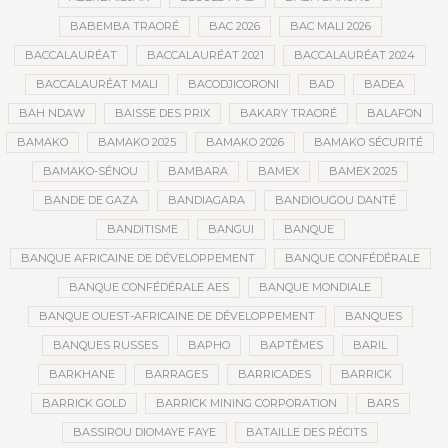
BABEMBA TRAORÉ
BAC 2026
BAC MALI 2026
BACCALAURÉAT
BACCALAURÉAT 2021
BACCALAURÉAT 2024
BACCALAURÉAT MALI
BACODJICORONI
BAD
BADEA
BAH NDAW
BAISSE DES PRIX
BAKARY TRAORÉ
BALAFON
BAMAKO
BAMAKO 2025
BAMAKO 2026
BAMAKO SÉCURITÉ
BAMAKO-SÉNOU
BAMBARA
BAMEX
BAMEX 2025
BANDE DE GAZA
BANDIAGARA
BANDIOUGOU DANTÉ
BANDITISME
BANGUI
BANQUE
BANQUE AFRICAINE DE DÉVELOPPEMENT
BANQUE CONFÉDÉRALE
BANQUE CONFÉDÉRALE AES
BANQUE MONDIALE
BANQUE OUEST-AFRICAINE DE DÉVELOPPEMENT
BANQUES
BANQUES RUSSES
BAPHO
BAPTÊMES
BARIL
BARKHANE
BARRAGES
BARRICADES
BARRICK
BARRICK GOLD
BARRICK MINING CORPORATION
BARS
BASSIROU DIOMAYE FAYE
BATAILLE DES RÉCITS