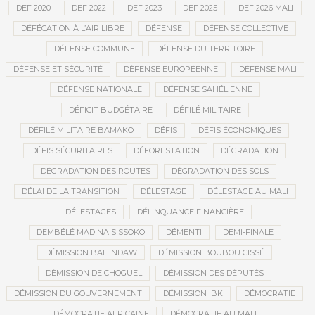
DEF 2020
DEF 2022
DEF 2023
DEF 2025
DEF 2026 MALI
DÉFÉCATION À L’AIR LIBRE
DÉFENSE
DÉFENSE COLLECTIVE
DÉFENSE COMMUNE
DÉFENSE DU TERRITOIRE
DÉFENSE ET SÉCURITÉ
DÉFENSE EUROPÉENNE
DÉFENSE MALI
DÉFENSE NATIONALE
DÉFENSE SAHÉLIENNE
DÉFICIT BUDGÉTAIRE
DÉFILÉ MILITAIRE
DÉFILÉ MILITAIRE BAMAKO
DÉFIS
DÉFIS ÉCONOMIQUES
DÉFIS SÉCURITAIRES
DÉFORESTATION
DÉGRADATION
DÉGRADATION DES ROUTES
DÉGRADATION DES SOLS
DÉLAI DE LA TRANSITION
DÉLESTAGE
DÉLESTAGE AU MALI
DÉLESTAGES
DÉLINQUANCE FINANCIÈRE
DEMBÉLÉ MADINA SISSOKO
DÉMENTI
DEMI-FINALE
DÉMISSION BAH NDAW
DÉMISSION BOUBOU CISSÉ
DÉMISSION DE CHOGUEL
DÉMISSION DES DÉPUTÉS
DÉMISSION DU GOUVERNEMENT
DÉMISSION IBK
DÉMOCRATIE
DÉMOCRATIE AFRICAINE
DÉMOCRATIE AU MALI