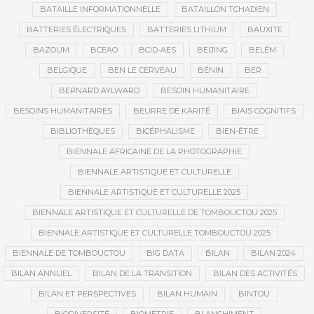
BATAILLE INFORMATIONNELLE
BATAILLON TCHADIEN
BATTERIES ÉLECTRIQUES
BATTERIES LITHIUM
BAUXITE
BAZOUM
BCEAO
BCID-AES
BEIJING
BELÉM
BELGIQUE
BEN LE CERVEAU
BÉNIN
BER
BERNARD AYLWARD
BESOIN HUMANITAIRE
BESOINS HUMANITAIRES
BEURRE DE KARITÉ
BIAIS COGNITIFS
BIBLIOTHÈQUES
BICÉPHALISME
BIEN-ÊTRE
BIENNALE AFRICAINE DE LA PHOTOGRAPHIE
BIENNALE ARTISTIQUE ET CULTURELLE
BIENNALE ARTISTIQUE ET CULTURELLE 2025
BIENNALE ARTISTIQUE ET CULTURELLE DE TOMBOUCTOU 2025
BIENNALE ARTISTIQUE ET CULTURELLE TOMBOUCTOU 2025
BIENNALE DE TOMBOUCTOU
BIG DATA
BILAN
BILAN 2024
BILAN ANNUEL
BILAN DE LA TRANSITION
BILAN DES ACTIVITÉS
BILAN ET PERSPECTIVES
BILAN HUMAIN
BINTOU