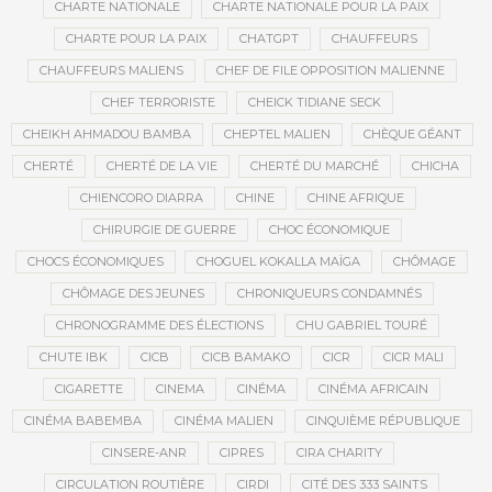
CHARTE NATIONALE
CHARTE NATIONALE POUR LA PAIX
CHARTE POUR LA PAIX
CHATGPT
CHAUFFEURS
CHAUFFEURS MALIENS
CHEF DE FILE OPPOSITION MALIENNE
CHEF TERRORISTE
CHEICK TIDIANE SECK
CHEIKH AHMADOU BAMBA
CHEPTEL MALIEN
CHÈQUE GÉANT
CHERTÉ
CHERTÉ DE LA VIE
CHERTÉ DU MARCHÉ
CHICHA
CHIENCORO DIARRA
CHINE
CHINE AFRIQUE
CHIRURGIE DE GUERRE
CHOC ÉCONOMIQUE
CHOCS ÉCONOMIQUES
CHOGUEL KOKALLA MAÏGA
CHÔMAGE
CHÔMAGE DES JEUNES
CHRONIQUEURS CONDAMNÉS
CHRONOGRAMME DES ÉLECTIONS
CHU GABRIEL TOURÉ
CHUTE IBK
CICB
CICB BAMAKO
CICR
CICR MALI
CIGARETTE
CINEMA
CINÉMA
CINÉMA AFRICAIN
CINÉMA BABEMBA
CINÉMA MALIEN
CINQUIÈME RÉPUBLIQUE
CINSERE-ANR
CIPRES
CIRA CHARITY
CIRCULATION ROUTIÈRE
CIRDI
CITÉ DES 333 SAINTS