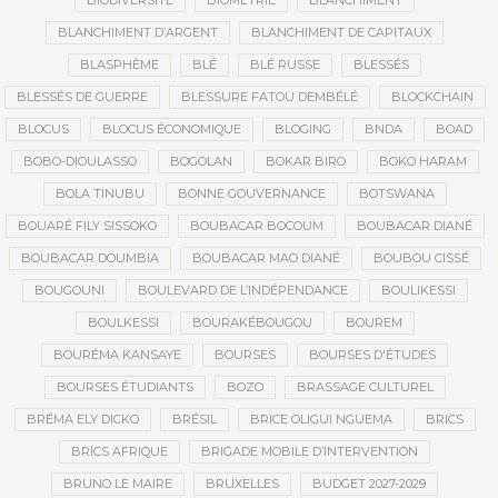
BIODIVERSITÉ
BIOMÉTRIE
BLANCHIMENT
BLANCHIMENT D’ARGENT
BLANCHIMENT DE CAPITAUX
BLASPHÈME
BLÉ
BLÉ RUSSE
BLESSÉS
BLESSÉS DE GUERRE
BLESSURE FATOU DEMBÉLÉ
BLOCKCHAIN
BLOCUS
BLOCUS ÉCONOMIQUE
BLOGING
BNDA
BOAD
BOBO-DIOULASSO
BOGOLAN
BOKAR BIRO
BOKO HARAM
BOLA TINUBU
BONNE GOUVERNANCE
BOTSWANA
BOUARÉ FILY SISSOKO
BOUBACAR BOCOUM
BOUBACAR DIANÉ
BOUBACAR DOUMBIA
BOUBACAR MAO DIANÉ
BOUBOU CISSÉ
BOUGOUNI
BOULEVARD DE L’INDÉPENDANCE
BOULIKESSI
BOULKESSI
BOURAKÉBOUGOU
BOUREM
BOURÉMA KANSAYE
BOURSES
BOURSES D'ÉTUDES
BOURSES ÉTUDIANTS
BOZO
BRASSAGE CULTUREL
BRÉMA ELY DICKO
BRÉSIL
BRICE OLIGUI NGUEMA
BRICS
BRICS AFRIQUE
BRIGADE MOBILE D’INTERVENTION
BRUNO LE MAIRE
BRUXELLES
BUDGET 2027-2029