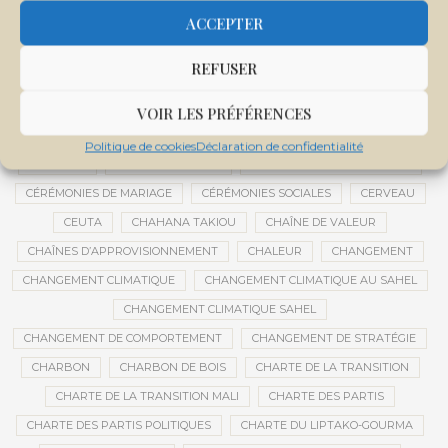
CENTRE DE SANTÉ COMMUNAUTAIRE
CENTRE DU MALI
ACCEPTER
CENTRE INTERNATIONAL DE CONFÉRENCES DE BAMAKO
REFUSER
CENTRE MALI
CENTRE NATIONAL DES EXAMENS ET CONCOURS DE L’ÉDUCATION
VOIR LES PRÉFÉRENCES
CENTRES DE DONNÉES
CERCLE DE RÉFLEXION À DISTANCE
Politique de cookies
Déclaration de confidentialité
CÉRÉALES
CÉRÉALES RUSSES
CÉRÉMONIE DE DÉCORATION
CÉRÉMONIES DE MARIAGE
CÉRÉMONIES SOCIALES
CERVEAU
CEUTA
CHAHANA TAKIOU
CHAÎNE DE VALEUR
CHAÎNES D’APPROVISIONNEMENT
CHALEUR
CHANGEMENT
CHANGEMENT CLIMATIQUE
CHANGEMENT CLIMATIQUE AU SAHEL
CHANGEMENT CLIMATIQUE SAHEL
CHANGEMENT DE COMPORTEMENT
CHANGEMENT DE STRATÉGIE
CHARBON
CHARBON DE BOIS
CHARTE DE LA TRANSITION
CHARTE DE LA TRANSITION MALI
CHARTE DES PARTIS
CHARTE DES PARTIS POLITIQUES
CHARTE DU LIPTAKO-GOURMA