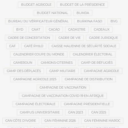
BUDGET AGRICOLE
BUDGET DE LA PRÉSIDENCE
BUDGET NATIONAL
BUMDA
BUREAU DU VÉRIFICATEUR GÉNÉRAL
BURKINA FASO
BVG
BYD
CAAT
CACAO
CADASTRE
CADEAUX
CADRE DE CONCERTATION
CADRE DE VIE
CADRE JURIDIQUE
CAF
CAFÉ PHILO
CAISSE MALIENNE DE SÉCURITÉ SOCIALE
CALENDRIER COUPE DU MONDE
CALENDRIER ÉLECTORAL
CAMEROUN
CAMIONS-CITERNES
CAMP DE RÉFUGIÉS
CAMP DES DÉPLACÉS
CAMP MILITAIRE
CAMPAGNE AGRICOLE
CAMPAGNE AGRICOLE 2025
CAMPAGNE DE DISTRIBUTION
CAMPAGNE DE VACCINATION
CAMPAGNE DE VACCINATION COVID-19 EN AFRIQUE
CAMPAGNE ÉLECTORALE
CAMPAGNE PRÉSIDENTIELLE
CAMPUS UNIVERSITAIRE
CAN 2023
CAN 2025
CAN CÔTE D'IVOIRE
CAN FÉMININE 2026
CAN FÉMININE MAROC