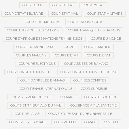
COUP D’ÉTAT
COUP D'ETAT
COUP D'ÉTAT
COUP D'ETAT MILITAIRE
COUP ETAT MALI
COUP ETAT MILITAIRE
COUP ÉTAT MILITAIRE
COUPE ASSIMI GOÏTA
COUPE D'AFRIQUE DES NATIONS
COUPE D’AFRIQUE DES NATIONS
COUPE D’AFRIQUE DES NATIONS FÉMININE 2026
COUPE DU MONDE
COUPE DU MONDE 2026
COUPLE
COUPLE MALIEN
COUPLES MALIENS
COUPS D’ÉTAT
COUPS D'ETAT
COUPURE ÉLECTRIQUE
COUR ASSISES DE BAMAKO
COUR CONSTITUTIONNELLE
COUR CONSTITUTIONNELLE DU MALI
COUR D’APPEL DE BAMAKO
COUR DES COMPTES
COUR PÉNALE INTERNATIONALE
COUR SUPRÊME
COUR SUPRÊME DU MALI
COURAGE
COURS DE SOUTIEN
COURS ET TRIBUNAUX DU MALI
COUSINAGE À PLAISANTERIE
COÛT DE LA VIE
COUVERTURE SANITAIRE UNIVERSELLE
COUVERTURE SOCIALE
COUVRE-FEU
COVAX
COVID-19