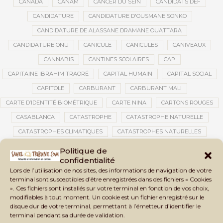
CANADA
CANAM
CANCER DU SEIN
CANDIDATS DEF
CANDIDATURE
CANDIDATURE D'OUSMANE SONKO
CANDIDATURE DE ALASSANE DRAMANE OUATTARA
CANDIDATURE ONU
CANICULE
CANICULES
CANIVEAUX
CANNABIS
CANTINES SCOLAIRES
CAP
CAPITAINE IBRAHIM TRAORÉ
CAPITAL HUMAIN
CAPITAL SOCIAL
CAPITOLE
CARBURANT
CARBURANT MALI
CARTE D’IDENTITÉ BIOMÉTRIQUE
CARTE NINA
CARTONS ROUGES
CASABLANCA
CATASTROPHE
CATASTROPHE NATURELLE
CATASTROPHES CLIMATIQUES
CATASTROPHES NATURELLES
CAUTION 10 000 DOLLARS
CAUTION DE VISA
CDAT
CECOGEC
Politique de
confidentialité
CEDEAO
CÉDÉAO
CEI
CÉLÉBRATION NATIONALE
CEMAC
Lors de l’utilisation de nos sites, des informations de navigation de votre
CEMAPI
CEN-SNESUP
CENOU
CENSURE
terminal sont susceptibles d’être enregistrées dans des fichiers « Cookies
». Ces fichiers sont installés sur votre terminal en fonction de vos choix,
CENTRAFRIQUE
CENTRALE SOLAIRE
modifiables à tout moment. Un cookie est un fichier enregistré sur le
CENTRALE SOLAIRE DE SANANKOROBA
CENTRALES SOLAIRES
disque dur de votre terminal, permettant à l’émetteur d’identifier le
terminal pendant sa durée de validation.
CENTRE D'INTELLIGENCE ARTIFICIELLE