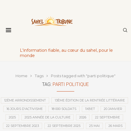
L'information fiable, au cœur du sahel, pour le
monde
Home
Tags
Posts tagged with "parti politique"
TAG:
PARTI POLITIQUE
12ÈME ARRONDISSEMENT
13ÈME ÉDITION DE LA RENTRÉE LITTÉRAIRE
16 JOURS D'ACTIVISME
18 000 SOLDATS
1XBET
20 JANVIER
2025
2025 ANNÉE DE LA CULTURE
2026
22 SEPTEMBRE
22 SEPTEMBRE 2023
22 SEPTEMBRE 2025
25 MAI
26 MARS