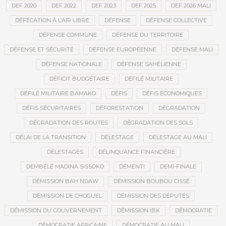
DEF 2020
DEF 2022
DEF 2023
DEF 2025
DEF 2026 MALI
DÉFÉCATION À L’AIR LIBRE
DÉFENSE
DÉFENSE COLLECTIVE
DÉFENSE COMMUNE
DÉFENSE DU TERRITOIRE
DÉFENSE ET SÉCURITÉ
DÉFENSE EUROPÉENNE
DÉFENSE MALI
DÉFENSE NATIONALE
DÉFENSE SAHÉLIENNE
DÉFICIT BUDGÉTAIRE
DÉFILÉ MILITAIRE
DÉFILÉ MILITAIRE BAMAKO
DÉFIS
DÉFIS ÉCONOMIQUES
DÉFIS SÉCURITAIRES
DÉFORESTATION
DÉGRADATION
DÉGRADATION DES ROUTES
DÉGRADATION DES SOLS
DÉLAI DE LA TRANSITION
DÉLESTAGE
DÉLESTAGE AU MALI
DÉLESTAGES
DÉLINQUANCE FINANCIÈRE
DEMBÉLÉ MADINA SISSOKO
DÉMENTI
DEMI-FINALE
DÉMISSION BAH NDAW
DÉMISSION BOUBOU CISSÉ
DÉMISSION DE CHOGUEL
DÉMISSION DES DÉPUTÉS
DÉMISSION DU GOUVERNEMENT
DÉMISSION IBK
DÉMOCRATIE
DÉMOCRATIE AFRICAINE
DÉMOCRATIE AU MALI