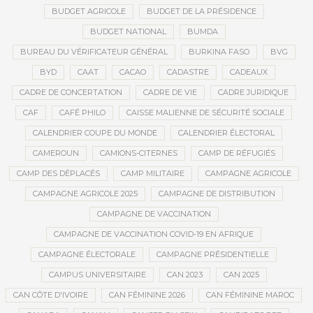
BUDGET AGRICOLE
BUDGET DE LA PRÉSIDENCE
BUDGET NATIONAL
BUMDA
BUREAU DU VÉRIFICATEUR GÉNÉRAL
BURKINA FASO
BVG
BYD
CAAT
CACAO
CADASTRE
CADEAUX
CADRE DE CONCERTATION
CADRE DE VIE
CADRE JURIDIQUE
CAF
CAFÉ PHILO
CAISSE MALIENNE DE SÉCURITÉ SOCIALE
CALENDRIER COUPE DU MONDE
CALENDRIER ÉLECTORAL
CAMEROUN
CAMIONS-CITERNES
CAMP DE RÉFUGIÉS
CAMP DES DÉPLACÉS
CAMP MILITAIRE
CAMPAGNE AGRICOLE
CAMPAGNE AGRICOLE 2025
CAMPAGNE DE DISTRIBUTION
CAMPAGNE DE VACCINATION
CAMPAGNE DE VACCINATION COVID-19 EN AFRIQUE
CAMPAGNE ÉLECTORALE
CAMPAGNE PRÉSIDENTIELLE
CAMPUS UNIVERSITAIRE
CAN 2023
CAN 2025
CAN CÔTE D'IVOIRE
CAN FÉMININE 2026
CAN FÉMININE MAROC