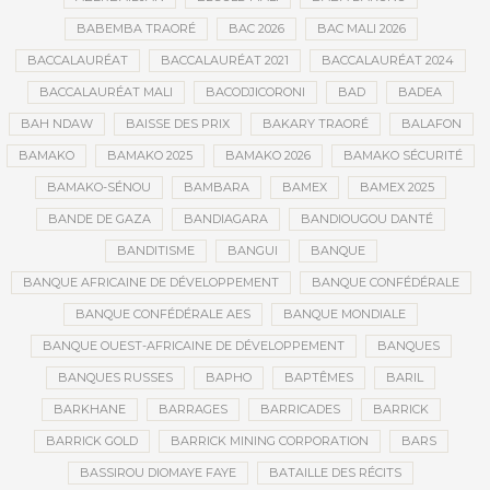
BABEMBA TRAORÉ
BAC 2026
BAC MALI 2026
BACCALAURÉAT
BACCALAURÉAT 2021
BACCALAURÉAT 2024
BACCALAURÉAT MALI
BACODJICORONI
BAD
BADEA
BAH NDAW
BAISSE DES PRIX
BAKARY TRAORÉ
BALAFON
BAMAKO
BAMAKO 2025
BAMAKO 2026
BAMAKO SÉCURITÉ
BAMAKO-SÉNOU
BAMBARA
BAMEX
BAMEX 2025
BANDE DE GAZA
BANDIAGARA
BANDIOUGOU DANTÉ
BANDITISME
BANGUI
BANQUE
BANQUE AFRICAINE DE DÉVELOPPEMENT
BANQUE CONFÉDÉRALE
BANQUE CONFÉDÉRALE AES
BANQUE MONDIALE
BANQUE OUEST-AFRICAINE DE DÉVELOPPEMENT
BANQUES
BANQUES RUSSES
BAPHO
BAPTÊMES
BARIL
BARKHANE
BARRAGES
BARRICADES
BARRICK
BARRICK GOLD
BARRICK MINING CORPORATION
BARS
BASSIROU DIOMAYE FAYE
BATAILLE DES RÉCITS