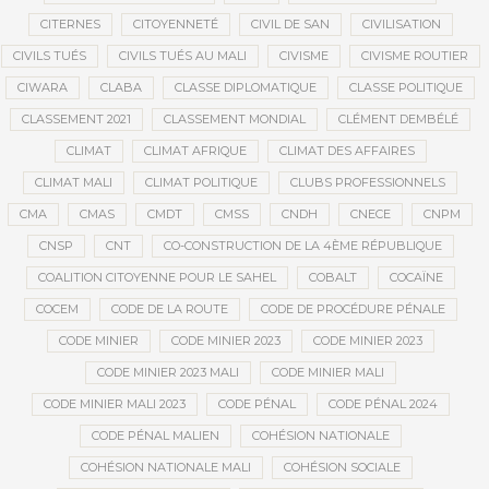
CITERNES
CITOYENNETÉ
CIVIL DE SAN
CIVILISATION
CIVILS TUÉS
CIVILS TUÉS AU MALI
CIVISME
CIVISME ROUTIER
CIWARA
CLABA
CLASSE DIPLOMATIQUE
CLASSE POLITIQUE
CLASSEMENT 2021
CLASSEMENT MONDIAL
CLÉMENT DEMBÉLÉ
CLIMAT
CLIMAT AFRIQUE
CLIMAT DES AFFAIRES
CLIMAT MALI
CLIMAT POLITIQUE
CLUBS PROFESSIONNELS
CMA
CMAS
CMDT
CMSS
CNDH
CNECE
CNPM
CNSP
CNT
CO-CONSTRUCTION DE LA 4ÈME RÉPUBLIQUE
COALITION CITOYENNE POUR LE SAHEL
COBALT
COCAÏNE
COCEM
CODE DE LA ROUTE
CODE DE PROCÉDURE PÉNALE
CODE MINIER
CODE MINIER 2023
CODE MINIER 2023
CODE MINIER 2023 MALI
CODE MINIER MALI
CODE MINIER MALI 2023
CODE PÉNAL
CODE PÉNAL 2024
CODE PÉNAL MALIEN
COHÉSION NATIONALE
COHÉSION NATIONALE MALI
COHÉSION SOCIALE