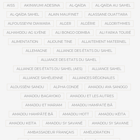
AISS
AKINWUMI ADESINA
AL-QAÏDA
AL-QAÏDA AU SAHEL
AL-QAÏDA SAHEL
ALAIN MAUFINET
ALASSANE OUATTARA
ALFOUSSEYNI DIAWARA
ALGER
ALGÉRIE
ALGORITHMES
ALHAMDOU AG ILYÈNE
ALI BONGO ODIMBA
ALI FARKA TOURÉ
ALIMENTATION
ALIOUNE TINE
ALLAITEMENT MATERNEL
ALLEMAGNE
ALLIANCE DES ÉTATS DU SAHEL
ALLIANCE DES ETATS DU SAHEL
ALLIANCE DES ÉTATS DU SAHEL (AES)
ALLIANCE SAHEL
ALLIANCE SAHÉLIENNE
ALLIANCES RÉGIONALES
ALOUSSÉNI SANOU
ALPHA CONDÉ
AMADOU AYA SANOGO
AMADOU BAGAYOKO
AMADOU ET LES AUTRES
AMADOU ET MARIAM
AMADOU HAMPATÉ BÂ
AMADOU HAMPÂTÉ BÂ
AMADOU HOTT
AMADOU KÉITA
AMADOU KEÏTA
AMADOU SY SAVANÉ
AMADOU SY SAVANE
AMBASSADEUR FRANÇAIS
AMÉLIORATION