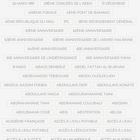
26 MARS 1991
29ÈME CONGRÈS DE L'AEEM
31 DÉCEMBRE
400ÈME FORAGE
4ÈME PONT DE BAMAKO
4ÈME RÉPUBLIQUE DU MALI
5°C
5ÈME RECENSEMENT GÉNÉRAL
61ÈME ANNIVERSAIRE
62ÈME ANNIVERSAIRE
63ÈME ANNIVERSAIRE
63ÈME ANNIVERSAIRE DE L'ARMÉE MALIENNE
64ÈME ANNIVERSAIRE
65E ANNIVERSAIRE
65E ANNIVERSAIRE DE L’INDÉPENDANCE
65E ANNIVERSAIRE FAMA
8 MARS
ABASS DEMBÉLÉ
ABDEL FATTAH AL-BURHAN
ABDELMADJID TEBBOUNE
ABDOU OUOLOGUEM
ABDOUL KASSIM FOMBA
ABDOULAYE DIOP
ABDOULAYE KONATÉ
ABDOULAYE MAÏGA
ABDOURAHAMANE TIANI
ABDRAHAMANE TIANI
ABDRAMANE COULIBALY
ABIDJAN
ABOUBAKAR CISSÉ
ABSI
ABSTENTION
ABUJA
ACADÉMIE FRANÇAISE
ACCÈS À L'EAU POTABLE
ACCÈS À L’EAU
ACCÈS À L’EAU POTABLE
ACCÈS À L’ÉDUCATION
ACCÈS À L'EAU
ACCÈS À LA JUSTICE
ACCÈS AU NUMÉRIQUE
ACCÈS AUX SOINS