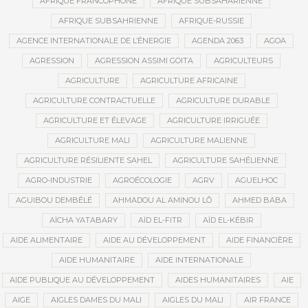
AFRIQUE FRANCOPHONE
AFRIQUE SUBSAHARIENNE
AFRIQUE SUBSAHRIENNE
AFRIQUE-RUSSIE
AGENCE INTERNATIONALE DE L’ÉNERGIE
AGENDA 2063
AGOA
AGRESSION
AGRESSION ASSIMI GOITA
AGRICULTEURS
AGRICULTURE
AGRICULTURE AFRICAINE
AGRICULTURE CONTRACTUELLE
AGRICULTURE DURABLE
AGRICULTURE ET ÉLEVAGE
AGRICULTURE IRRIGUÉE
AGRICULTURE MALI
AGRICULTURE MALIENNE
AGRICULTURE RÉSILIENTE SAHEL
AGRICULTURE SAHÉLIENNE
AGRO-INDUSTRIE
AGROÉCOLOGIE
AGRV
AGUELHOC
AGUIBOU DEMBÉLÉ
AHMADOU AL AMINOU LÔ
AHMED BABA
AÏCHA YATABARY
AÏD EL-FITR
AÏD EL-KÉBIR
AIDE ALIMENTAIRE
AIDE AU DÉVELOPPEMENT
AIDE FINANCIÈRE
AIDE HUMANITAIRE
AIDE INTERNATIONALE
AIDE PUBLIQUE AU DÉVELOPPEMENT
AIDES HUMANITAIRES
AIE
AIGE
AIGLES DAMES DU MALI
AIGLES DU MALI
AIR FRANCE