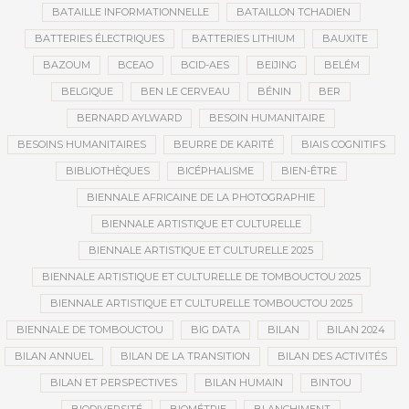
BATAILLE INFORMATIONNELLE
BATAILLON TCHADIEN
BATTERIES ÉLECTRIQUES
BATTERIES LITHIUM
BAUXITE
BAZOUM
BCEAO
BCID-AES
BEIJING
BELÉM
BELGIQUE
BEN LE CERVEAU
BÉNIN
BER
BERNARD AYLWARD
BESOIN HUMANITAIRE
BESOINS HUMANITAIRES
BEURRE DE KARITÉ
BIAIS COGNITIFS
BIBLIOTHÈQUES
BICÉPHALISME
BIEN-ÊTRE
BIENNALE AFRICAINE DE LA PHOTOGRAPHIE
BIENNALE ARTISTIQUE ET CULTURELLE
BIENNALE ARTISTIQUE ET CULTURELLE 2025
BIENNALE ARTISTIQUE ET CULTURELLE DE TOMBOUCTOU 2025
BIENNALE ARTISTIQUE ET CULTURELLE TOMBOUCTOU 2025
BIENNALE DE TOMBOUCTOU
BIG DATA
BILAN
BILAN 2024
BILAN ANNUEL
BILAN DE LA TRANSITION
BILAN DES ACTIVITÉS
BILAN ET PERSPECTIVES
BILAN HUMAIN
BINTOU