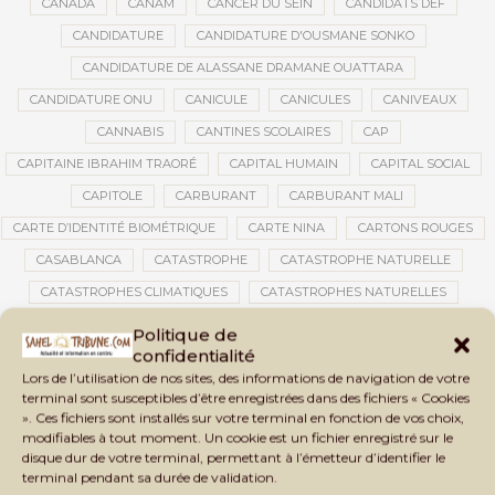
CANADA
CANAM
CANCER DU SEIN
CANDIDATS DEF
CANDIDATURE
CANDIDATURE D'OUSMANE SONKO
CANDIDATURE DE ALASSANE DRAMANE OUATTARA
CANDIDATURE ONU
CANICULE
CANICULES
CANIVEAUX
CANNABIS
CANTINES SCOLAIRES
CAP
CAPITAINE IBRAHIM TRAORÉ
CAPITAL HUMAIN
CAPITAL SOCIAL
CAPITOLE
CARBURANT
CARBURANT MALI
CARTE D’IDENTITÉ BIOMÉTRIQUE
CARTE NINA
CARTONS ROUGES
CASABLANCA
CATASTROPHE
CATASTROPHE NATURELLE
CATASTROPHES CLIMATIQUES
CATASTROPHES NATURELLES
CAUTION 10 000 DOLLARS
CAUTION DE VISA
CDAT
CECOGEC
Politique de
confidentialité
CEDEAO
CÉDÉAO
CEI
CÉLÉBRATION NATIONALE
CEMAC
Lors de l’utilisation de nos sites, des informations de navigation de votre
CEMAPI
CEN-SNESUP
CENOU
CENSURE
terminal sont susceptibles d’être enregistrées dans des fichiers « Cookies
». Ces fichiers sont installés sur votre terminal en fonction de vos choix,
CENTRAFRIQUE
CENTRALE SOLAIRE
modifiables à tout moment. Un cookie est un fichier enregistré sur le
CENTRALE SOLAIRE DE SANANKOROBA
CENTRALES SOLAIRES
disque dur de votre terminal, permettant à l’émetteur d’identifier le
terminal pendant sa durée de validation.
CENTRE D'INTELLIGENCE ARTIFICIELLE