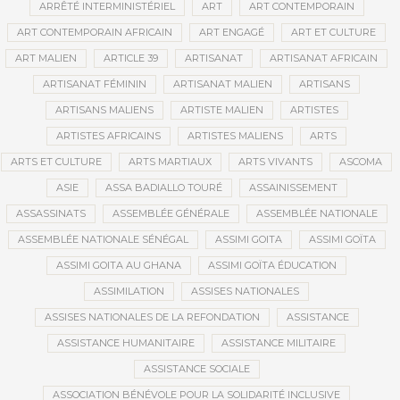
ARRÊTÉ INTERMINISTÉRIEL
ART
ART CONTEMPORAIN
ART CONTEMPORAIN AFRICAIN
ART ENGAGÉ
ART ET CULTURE
ART MALIEN
ARTICLE 39
ARTISANAT
ARTISANAT AFRICAIN
ARTISANAT FÉMININ
ARTISANAT MALIEN
ARTISANS
ARTISANS MALIENS
ARTISTE MALIEN
ARTISTES
ARTISTES AFRICAINS
ARTISTES MALIENS
ARTS
ARTS ET CULTURE
ARTS MARTIAUX
ARTS VIVANTS
ASCOMA
ASIE
ASSA BADIALLO TOURÉ
ASSAINISSEMENT
ASSASSINATS
ASSEMBLÉE GÉNÉRALE
ASSEMBLÉE NATIONALE
ASSEMBLÉE NATIONALE SÉNÉGAL
ASSIMI GOITA
ASSIMI GOÏTA
ASSIMI GOITA AU GHANA
ASSIMI GOÏTA ÉDUCATION
ASSIMILATION
ASSISES NATIONALES
ASSISES NATIONALES DE LA REFONDATION
ASSISTANCE
ASSISTANCE HUMANITAIRE
ASSISTANCE MILITAIRE
ASSISTANCE SOCIALE
ASSOCIATION BÉNÉVOLE POUR LA SOLIDARITÉ INCLUSIVE