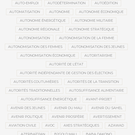
AUTO-EMPLOI
AUTODÉTERMINATION
AUTOÉDITION
AUTOMATISATION
AUTONOMIE
AUTONOMIE ÉCONOMIQUE
AUTONOMIE ÉNERGÉTIQUE
AUTONOMIE MILITAIRE
AUTONOMIE RÉGIONALE
AUTONOMIE STRATÉGIQUE
AUTONOMISATION
AUTONOMISATION DE LA FEMME
AUTONOMISATION DES FEMMES
AUTONOMISATION DES JEUNES
AUTONOMISATION ÉCONOMIQUE
AUTORITARISME
AUTORITÉ DE L’ÉTAT
AUTORITÉ INDÉPENDANTE DE GESTION DES ÉLECTIONS
AUTORITÉS COUTUMIÈRES
AUTORITÉS DE LA TRANSITION
AUTORITÉS TRADITIONNELLES
AUTOSUFFISANCE ALIMENTAIRE
AUTOSUFFISANCE ÉNERGÉTIQUE
AVANT-PROJET
AVENIR DES JEUNES
AVENIR DU MALI
AVENIR DU SAHEL
AVENIR POLITIQUE
AVENIR PROSPÈRE
AVERTISSEMENT
AVIATION CIVILE
AVOC
AXES STRATÉGIQUES
AZAWAD
AZERBAÏDJAN
B2GOLD MALI
BABA DAKONO