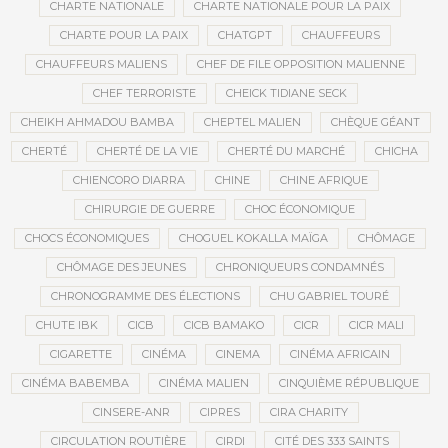
CHARTE NATIONALE
CHARTE NATIONALE POUR LA PAIX
CHARTE POUR LA PAIX
CHATGPT
CHAUFFEURS
CHAUFFEURS MALIENS
CHEF DE FILE OPPOSITION MALIENNE
CHEF TERRORISTE
CHEICK TIDIANE SECK
CHEIKH AHMADOU BAMBA
CHEPTEL MALIEN
CHÈQUE GÉANT
CHERTÉ
CHERTÉ DE LA VIE
CHERTÉ DU MARCHÉ
CHICHA
CHIENCORO DIARRA
CHINE
CHINE AFRIQUE
CHIRURGIE DE GUERRE
CHOC ÉCONOMIQUE
CHOCS ÉCONOMIQUES
CHOGUEL KOKALLA MAÏGA
CHÔMAGE
CHÔMAGE DES JEUNES
CHRONIQUEURS CONDAMNÉS
CHRONOGRAMME DES ÉLECTIONS
CHU GABRIEL TOURÉ
CHUTE IBK
CICB
CICB BAMAKO
CICR
CICR MALI
CIGARETTE
CINÉMA
CINEMA
CINÉMA AFRICAIN
CINÉMA BABEMBA
CINÉMA MALIEN
CINQUIÈME RÉPUBLIQUE
CINSERE-ANR
CIPRES
CIRA CHARITY
CIRCULATION ROUTIÈRE
CIRDI
CITÉ DES 333 SAINTS