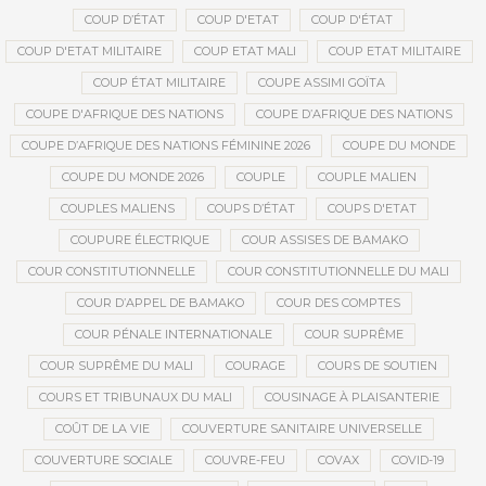
COUP D’ÉTAT
COUP D'ETAT
COUP D'ÉTAT
COUP D'ETAT MILITAIRE
COUP ETAT MALI
COUP ETAT MILITAIRE
COUP ÉTAT MILITAIRE
COUPE ASSIMI GOÏTA
COUPE D'AFRIQUE DES NATIONS
COUPE D’AFRIQUE DES NATIONS
COUPE D’AFRIQUE DES NATIONS FÉMININE 2026
COUPE DU MONDE
COUPE DU MONDE 2026
COUPLE
COUPLE MALIEN
COUPLES MALIENS
COUPS D’ÉTAT
COUPS D'ETAT
COUPURE ÉLECTRIQUE
COUR ASSISES DE BAMAKO
COUR CONSTITUTIONNELLE
COUR CONSTITUTIONNELLE DU MALI
COUR D’APPEL DE BAMAKO
COUR DES COMPTES
COUR PÉNALE INTERNATIONALE
COUR SUPRÊME
COUR SUPRÊME DU MALI
COURAGE
COURS DE SOUTIEN
COURS ET TRIBUNAUX DU MALI
COUSINAGE À PLAISANTERIE
COÛT DE LA VIE
COUVERTURE SANITAIRE UNIVERSELLE
COUVERTURE SOCIALE
COUVRE-FEU
COVAX
COVID-19