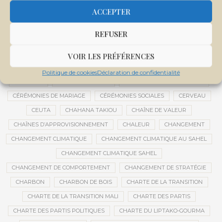
CENTRE DE SANTÉ COMMUNAUTAIRE
CENTRE DU MALI
ACCEPTER
CENTRE INTERNATIONAL DE CONFÉRENCES DE BAMAKO
REFUSER
CENTRE MALI
CENTRE NATIONAL DES EXAMENS ET CONCOURS DE L’ÉDUCATION
VOIR LES PRÉFÉRENCES
CENTRES DE DONNÉES
CERCLE DE RÉFLEXION À DISTANCE
Politique de cookies
Déclaration de confidentialité
CÉRÉALES
CÉRÉALES RUSSES
CÉRÉMONIE DE DÉCORATION
CÉRÉMONIES DE MARIAGE
CÉRÉMONIES SOCIALES
CERVEAU
CEUTA
CHAHANA TAKIOU
CHAÎNE DE VALEUR
CHAÎNES D’APPROVISIONNEMENT
CHALEUR
CHANGEMENT
CHANGEMENT CLIMATIQUE
CHANGEMENT CLIMATIQUE AU SAHEL
CHANGEMENT CLIMATIQUE SAHEL
CHANGEMENT DE COMPORTEMENT
CHANGEMENT DE STRATÉGIE
CHARBON
CHARBON DE BOIS
CHARTE DE LA TRANSITION
CHARTE DE LA TRANSITION MALI
CHARTE DES PARTIS
CHARTE DES PARTIS POLITIQUES
CHARTE DU LIPTAKO-GOURMA