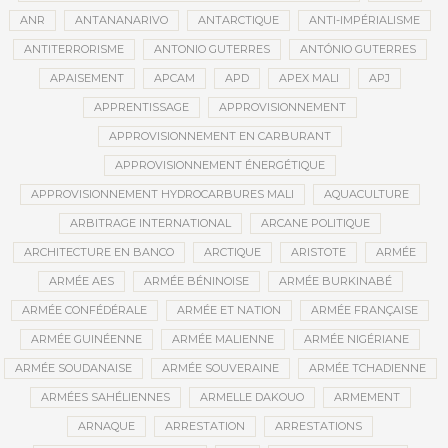
ANR
ANTANANARIVO
ANTARCTIQUE
ANTI-IMPÉRIALISME
ANTITERRORISME
ANTONIO GUTERRES
ANTÓNIO GUTERRES
APAISEMENT
APCAM
APD
APEX MALI
APJ
APPRENTISSAGE
APPROVISIONNEMENT
APPROVISIONNEMENT EN CARBURANT
APPROVISIONNEMENT ÉNERGÉTIQUE
APPROVISIONNEMENT HYDROCARBURES MALI
AQUACULTURE
ARBITRAGE INTERNATIONAL
ARCANE POLITIQUE
ARCHITECTURE EN BANCO
ARCTIQUE
ARISTOTE
ARMÉE
ARMÉE AES
ARMÉE BÉNINOISE
ARMÉE BURKINABÉ
ARMÉE CONFÉDÉRALE
ARMÉE ET NATION
ARMÉE FRANÇAISE
ARMÉE GUINÉENNE
ARMÉE MALIENNE
ARMÉE NIGÉRIANE
ARMÉE SOUDANAISE
ARMÉE SOUVERAINE
ARMÉE TCHADIENNE
ARMÉES SAHÉLIENNES
ARMELLE DAKOUO
ARMEMENT
ARNAQUE
ARRESTATION
ARRESTATIONS