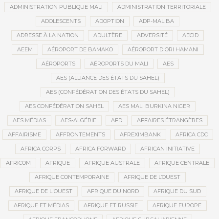
ADMINISTRATION PUBLIQUE MALI
ADMINISTRATION TERRITORIALE
ADOLESCENTS
ADOPTION
ADP-MALIBA
ADRESSE À LA NATION
ADULTÈRE
ADVERSITÉ
AECID
AEEM
AÉROPORT DE BAMAKO
AÉROPORT DIORI HAMANI
AÉROPORTS
AÉROPORTS DU MALI
AES
AES (ALLIANCE DES ÉTATS DU SAHEL)
AES (CONFÉDÉRATION DES ÉTATS DU SAHEL)
AES CONFÉDÉRATION SAHEL
AES MALI BURKINA NIGER
AES MÉDIAS
AES-ALGÉRIE
AFD
AFFAIRES ÉTRANGÈRES
AFFAIRISME
AFFRONTEMENTS
AFREXIMBANK
AFRICA CDC
AFRICA CORPS
AFRICA FORWARD
AFRICAN INITIATIVE
AFRICOM
AFRIQUE
AFRIQUE AUSTRALE
AFRIQUE CENTRALE
AFRIQUE CONTEMPORAINE
AFRIQUE DE L’OUEST
AFRIQUE DE L'OUEST
AFRIQUE DU NORD
AFRIQUE DU SUD
AFRIQUE ET MÉDIAS
AFRIQUE ET RUSSIE
AFRIQUE EUROPE