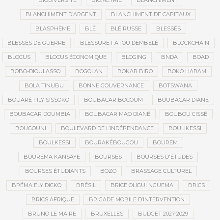
BIODIVERSITÉ
BIOMÉTRIE
BLANCHIMENT
BLANCHIMENT D’ARGENT
BLANCHIMENT DE CAPITAUX
BLASPHÈME
BLÉ
BLÉ RUSSE
BLESSÉS
BLESSÉS DE GUERRE
BLESSURE FATOU DEMBÉLÉ
BLOCKCHAIN
BLOCUS
BLOCUS ÉCONOMIQUE
BLOGING
BNDA
BOAD
BOBO-DIOULASSO
BOGOLAN
BOKAR BIRO
BOKO HARAM
BOLA TINUBU
BONNE GOUVERNANCE
BOTSWANA
BOUARÉ FILY SISSOKO
BOUBACAR BOCOUM
BOUBACAR DIANÉ
BOUBACAR DOUMBIA
BOUBACAR MAO DIANÉ
BOUBOU CISSÉ
BOUGOUNI
BOULEVARD DE L’INDÉPENDANCE
BOULIKESSI
BOULKESSI
BOURAKÉBOUGOU
BOUREM
BOURÉMA KANSAYE
BOURSES
BOURSES D'ÉTUDES
BOURSES ÉTUDIANTS
BOZO
BRASSAGE CULTUREL
BRÉMA ELY DICKO
BRÉSIL
BRICE OLIGUI NGUEMA
BRICS
BRICS AFRIQUE
BRIGADE MOBILE D’INTERVENTION
BRUNO LE MAIRE
BRUXELLES
BUDGET 2027-2029