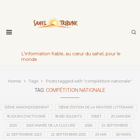
L'information fiable, au cœur du sahel, pour le
monde
Home
Tags
Posts tagged with "compétition nationale"
TAG:
COMPÉTITION NATIONALE
12ÈME ARRONDISSEMENT
13ÈME ÉDITION DE LA RENTRÉE LITTÉRAIRE
16 JOURS D'ACTIVISME
18 000 SOLDATS
1XBET
20 JANVIER
2025
2025 ANNÉE DE LA CULTURE
2026
22 SEPTEMBRE
22 SEPTEMBRE 2023
22 SEPTEMBRE 2025
25 MAI
26 MARS