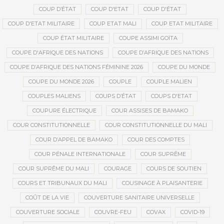
COUP D’ÉTAT
COUP D'ETAT
COUP D'ÉTAT
COUP D'ETAT MILITAIRE
COUP ETAT MALI
COUP ETAT MILITAIRE
COUP ÉTAT MILITAIRE
COUPE ASSIMI GOÏTA
COUPE D'AFRIQUE DES NATIONS
COUPE D’AFRIQUE DES NATIONS
COUPE D’AFRIQUE DES NATIONS FÉMININE 2026
COUPE DU MONDE
COUPE DU MONDE 2026
COUPLE
COUPLE MALIEN
COUPLES MALIENS
COUPS D’ÉTAT
COUPS D'ETAT
COUPURE ÉLECTRIQUE
COUR ASSISES DE BAMAKO
COUR CONSTITUTIONNELLE
COUR CONSTITUTIONNELLE DU MALI
COUR D’APPEL DE BAMAKO
COUR DES COMPTES
COUR PÉNALE INTERNATIONALE
COUR SUPRÊME
COUR SUPRÊME DU MALI
COURAGE
COURS DE SOUTIEN
COURS ET TRIBUNAUX DU MALI
COUSINAGE À PLAISANTERIE
COÛT DE LA VIE
COUVERTURE SANITAIRE UNIVERSELLE
COUVERTURE SOCIALE
COUVRE-FEU
COVAX
COVID-19