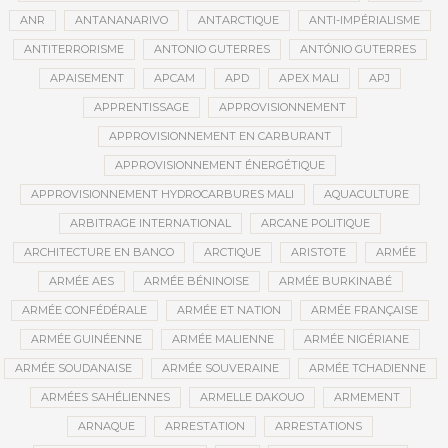
ANR
ANTANANARIVO
ANTARCTIQUE
ANTI-IMPÉRIALISME
ANTITERRORISME
ANTONIO GUTERRES
ANTÓNIO GUTERRES
APAISEMENT
APCAM
APD
APEX MALI
APJ
APPRENTISSAGE
APPROVISIONNEMENT
APPROVISIONNEMENT EN CARBURANT
APPROVISIONNEMENT ÉNERGÉTIQUE
APPROVISIONNEMENT HYDROCARBURES MALI
AQUACULTURE
ARBITRAGE INTERNATIONAL
ARCANE POLITIQUE
ARCHITECTURE EN BANCO
ARCTIQUE
ARISTOTE
ARMÉE
ARMÉE AES
ARMÉE BÉNINOISE
ARMÉE BURKINABÉ
ARMÉE CONFÉDÉRALE
ARMÉE ET NATION
ARMÉE FRANÇAISE
ARMÉE GUINÉENNE
ARMÉE MALIENNE
ARMÉE NIGÉRIANE
ARMÉE SOUDANAISE
ARMÉE SOUVERAINE
ARMÉE TCHADIENNE
ARMÉES SAHÉLIENNES
ARMELLE DAKOUO
ARMEMENT
ARNAQUE
ARRESTATION
ARRESTATIONS