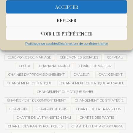
CENTRE DE SANTÉ COMMUNAUTAIRE
CENTRE DU MALI
ACCEPTER
CENTRE INTERNATIONAL DE CONFÉRENCES DE BAMAKO
REFUSER
CENTRE MALI
CENTRE NATIONAL DES EXAMENS ET CONCOURS DE L’ÉDUCATION
VOIR LES PRÉFÉRENCES
CENTRES DE DONNÉES
CERCLE DE RÉFLEXION À DISTANCE
Politique de cookies
Déclaration de confidentialité
CÉRÉALES
CÉRÉALES RUSSES
CÉRÉMONIE DE DÉCORATION
CÉRÉMONIES DE MARIAGE
CÉRÉMONIES SOCIALES
CERVEAU
CEUTA
CHAHANA TAKIOU
CHAÎNE DE VALEUR
CHAÎNES D’APPROVISIONNEMENT
CHALEUR
CHANGEMENT
CHANGEMENT CLIMATIQUE
CHANGEMENT CLIMATIQUE AU SAHEL
CHANGEMENT CLIMATIQUE SAHEL
CHANGEMENT DE COMPORTEMENT
CHANGEMENT DE STRATÉGIE
CHARBON
CHARBON DE BOIS
CHARTE DE LA TRANSITION
CHARTE DE LA TRANSITION MALI
CHARTE DES PARTIS
CHARTE DES PARTIS POLITIQUES
CHARTE DU LIPTAKO-GOURMA