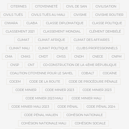
CITERNES
CITOYENNETÉ
CIVIL DE SAN
CIVILISATION
CIVILS TUÉS
CIVILS TUÉS AU MALI
CIVISME
CIVISME ROUTIER
CIWARA
CLABA
CLASSE DIPLOMATIQUE
CLASSE POLITIQUE
CLASSEMENT 2021
CLASSEMENT MONDIAL
CLÉMENT DEMBÉLÉ
CLIMAT
CLIMAT AFRIQUE
CLIMAT DES AFFAIRES
CLIMAT MALI
CLIMAT POLITIQUE
CLUBS PROFESSIONNELS
CMA
CMAS
CMDT
CMSS
CNDH
CNECE
CNPM
CNSP
CNT
CO-CONSTRUCTION DE LA 4ÈME RÉPUBLIQUE
COALITION CITOYENNE POUR LE SAHEL
COBALT
COCAÏNE
COCEM
CODE DE LA ROUTE
CODE DE PROCÉDURE PÉNALE
CODE MINIER
CODE MINIER 2023
CODE MINIER 2023
CODE MINIER 2023 MALI
CODE MINIER MALI
CODE MINIER MALI 2023
CODE PÉNAL
CODE PÉNAL 2024
CODE PÉNAL MALIEN
COHÉSION NATIONALE
COHÉSION NATIONALE MALI
COHÉSION SOCIALE