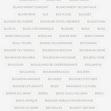
BIODIVERSITÉ
BIOMÉTRIE
BLANCHIMENT
BLANCHIMENT D’ARGENT
BLANCHIMENT DE CAPITAUX
BLASPHÈME
BLÉ
BLÉ RUSSE
BLESSÉS
BLESSÉS DE GUERRE
BLESSURE FATOU DEMBÉLÉ
BLOCKCHAIN
BLOCUS
BLOCUS ÉCONOMIQUE
BLOGING
BNDA
BOAD
BOBO-DIOULASSO
BOGOLAN
BOKAR BIRO
BOKO HARAM
BOLA TINUBU
BONNE GOUVERNANCE
BOTSWANA
BOUARÉ FILY SISSOKO
BOUBACAR BOCOUM
BOUBACAR DIANÉ
BOUBACAR DOUMBIA
BOUBACAR MAO DIANÉ
BOUBOU CISSÉ
BOUGOUNI
BOULEVARD DE L’INDÉPENDANCE
BOULIKESSI
BOULKESSI
BOURAKÉBOUGOU
BOUREM
BOURÉMA KANSAYE
BOURSES
BOURSES D'ÉTUDES
BOURSES ÉTUDIANTS
BOZO
BRASSAGE CULTUREL
BRÉMA ELY DICKO
BRÉSIL
BRICE OLIGUI NGUEMA
BRICS
BRICS AFRIQUE
BRIGADE MOBILE D’INTERVENTION
BRUNO LE MAIRE
BRUXELLES
BUDGET 2027-2029