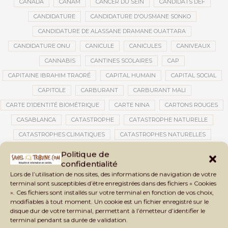
CANADA
CANAM
CANCER DU SEIN
CANDIDATS DEF
CANDIDATURE
CANDIDATURE D'OUSMANE SONKO
CANDIDATURE DE ALASSANE DRAMANE OUATTARA
CANDIDATURE ONU
CANICULE
CANICULES
CANIVEAUX
CANNABIS
CANTINES SCOLAIRES
CAP
CAPITAINE IBRAHIM TRAORÉ
CAPITAL HUMAIN
CAPITAL SOCIAL
CAPITOLE
CARBURANT
CARBURANT MALI
CARTE D’IDENTITÉ BIOMÉTRIQUE
CARTE NINA
CARTONS ROUGES
CASABLANCA
CATASTROPHE
CATASTROPHE NATURELLE
CATASTROPHES CLIMATIQUES
CATASTROPHES NATURELLES
CAUTION 10 000 DOLLARS
CAUTION DE VISA
CDAT
CECOGEC
Politique de
confidentialité
CEDEAO
CÉDÉAO
CEI
CÉLÉBRATION NATIONALE
CEMAC
Lors de l’utilisation de nos sites, des informations de navigation de votre
CEMAPI
CEN-SNESUP
CENOU
CENSURE
terminal sont susceptibles d’être enregistrées dans des fichiers « Cookies
». Ces fichiers sont installés sur votre terminal en fonction de vos choix,
CENTRAFRIQUE
CENTRALE SOLAIRE
modifiables à tout moment. Un cookie est un fichier enregistré sur le
CENTRALE SOLAIRE DE SANANKOROBA
CENTRALES SOLAIRES
disque dur de votre terminal, permettant à l’émetteur d’identifier le
terminal pendant sa durée de validation.
CENTRE D'INTELLIGENCE ARTIFICIELLE