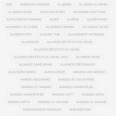
AISS
AKINWUMI ADESINA
AL-QAÏDA
AL-QAÏDA AU SAHEL
AL-QAÏDA SAHEL
ALAIN MAUFINET
ALASSANE OUATTARA
ALFOUSSEYNI DIAWARA
ALGER
ALGÉRIE
ALGORITHMES
ALHAMDOU AG ILYÈNE
ALI BONGO ODIMBA
ALI FARKA TOURÉ
ALIMENTATION
ALIOUNE TINE
ALLAITEMENT MATERNEL
ALLEMAGNE
ALLIANCE DES ÉTATS DU SAHEL
ALLIANCE DES ETATS DU SAHEL
ALLIANCE DES ÉTATS DU SAHEL (AES)
ALLIANCE SAHEL
ALLIANCE SAHÉLIENNE
ALLIANCES RÉGIONALES
ALOUSSÉNI SANOU
ALPHA CONDÉ
AMADOU AYA SANOGO
AMADOU BAGAYOKO
AMADOU ET LES AUTRES
AMADOU ET MARIAM
AMADOU HAMPATÉ BÂ
AMADOU HAMPÂTÉ BÂ
AMADOU HOTT
AMADOU KEÏTA
AMADOU KÉITA
AMADOU SY SAVANÉ
AMADOU SY SAVANE
AMBASSADEUR FRANÇAIS
AMÉLIORATION