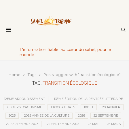
L'information fiable, au cœur du sahel, pour le
monde
Home
Tags
Posts tagged with "transition écologique"
TAG:
TRANSITION ÉCOLOGIQUE
12ÈME ARRONDISSEMENT
13ÈME ÉDITION DE LA RENTRÉE LITTÉRAIRE
16 JOURS D'ACTIVISME
18 000 SOLDATS
1XBET
20 JANVIER
2025
2025 ANNÉE DE LA CULTURE
2026
22 SEPTEMBRE
22 SEPTEMBRE 2023
22 SEPTEMBRE 2025
25 MAI
26 MARS