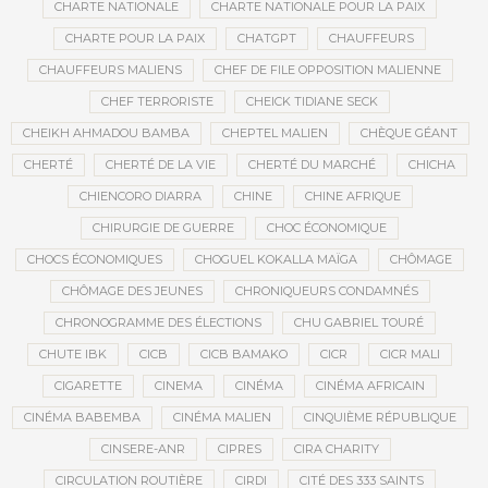
CHARTE NATIONALE
CHARTE NATIONALE POUR LA PAIX
CHARTE POUR LA PAIX
CHATGPT
CHAUFFEURS
CHAUFFEURS MALIENS
CHEF DE FILE OPPOSITION MALIENNE
CHEF TERRORISTE
CHEICK TIDIANE SECK
CHEIKH AHMADOU BAMBA
CHEPTEL MALIEN
CHÈQUE GÉANT
CHERTÉ
CHERTÉ DE LA VIE
CHERTÉ DU MARCHÉ
CHICHA
CHIENCORO DIARRA
CHINE
CHINE AFRIQUE
CHIRURGIE DE GUERRE
CHOC ÉCONOMIQUE
CHOCS ÉCONOMIQUES
CHOGUEL KOKALLA MAÏGA
CHÔMAGE
CHÔMAGE DES JEUNES
CHRONIQUEURS CONDAMNÉS
CHRONOGRAMME DES ÉLECTIONS
CHU GABRIEL TOURÉ
CHUTE IBK
CICB
CICB BAMAKO
CICR
CICR MALI
CIGARETTE
CINEMA
CINÉMA
CINÉMA AFRICAIN
CINÉMA BABEMBA
CINÉMA MALIEN
CINQUIÈME RÉPUBLIQUE
CINSERE-ANR
CIPRES
CIRA CHARITY
CIRCULATION ROUTIÈRE
CIRDI
CITÉ DES 333 SAINTS