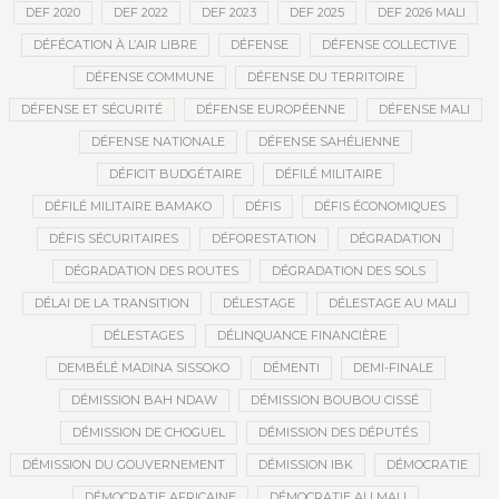
DEF 2020
DEF 2022
DEF 2023
DEF 2025
DEF 2026 MALI
DÉFÉCATION À L’AIR LIBRE
DÉFENSE
DÉFENSE COLLECTIVE
DÉFENSE COMMUNE
DÉFENSE DU TERRITOIRE
DÉFENSE ET SÉCURITÉ
DÉFENSE EUROPÉENNE
DÉFENSE MALI
DÉFENSE NATIONALE
DÉFENSE SAHÉLIENNE
DÉFICIT BUDGÉTAIRE
DÉFILÉ MILITAIRE
DÉFILÉ MILITAIRE BAMAKO
DÉFIS
DÉFIS ÉCONOMIQUES
DÉFIS SÉCURITAIRES
DÉFORESTATION
DÉGRADATION
DÉGRADATION DES ROUTES
DÉGRADATION DES SOLS
DÉLAI DE LA TRANSITION
DÉLESTAGE
DÉLESTAGE AU MALI
DÉLESTAGES
DÉLINQUANCE FINANCIÈRE
DEMBÉLÉ MADINA SISSOKO
DÉMENTI
DEMI-FINALE
DÉMISSION BAH NDAW
DÉMISSION BOUBOU CISSÉ
DÉMISSION DE CHOGUEL
DÉMISSION DES DÉPUTÉS
DÉMISSION DU GOUVERNEMENT
DÉMISSION IBK
DÉMOCRATIE
DÉMOCRATIE AFRICAINE
DÉMOCRATIE AU MALI