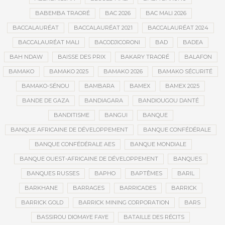
BABEMBA TRAORÉ
BAC 2026
BAC MALI 2026
BACCALAURÉAT
BACCALAURÉAT 2021
BACCALAURÉAT 2024
BACCALAURÉAT MALI
BACODJICORONI
BAD
BADEA
BAH NDAW
BAISSE DES PRIX
BAKARY TRAORÉ
BALAFON
BAMAKO
BAMAKO 2025
BAMAKO 2026
BAMAKO SÉCURITÉ
BAMAKO-SÉNOU
BAMBARA
BAMEX
BAMEX 2025
BANDE DE GAZA
BANDIAGARA
BANDIOUGOU DANTÉ
BANDITISME
BANGUI
BANQUE
BANQUE AFRICAINE DE DÉVELOPPEMENT
BANQUE CONFÉDÉRALE
BANQUE CONFÉDÉRALE AES
BANQUE MONDIALE
BANQUE OUEST-AFRICAINE DE DÉVELOPPEMENT
BANQUES
BANQUES RUSSES
BAPHO
BAPTÊMES
BARIL
BARKHANE
BARRAGES
BARRICADES
BARRICK
BARRICK GOLD
BARRICK MINING CORPORATION
BARS
BASSIROU DIOMAYE FAYE
BATAILLE DES RÉCITS