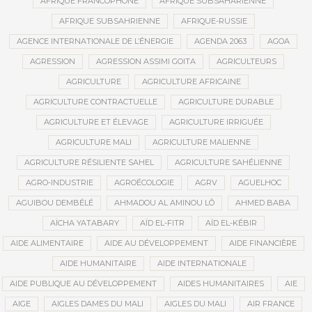
AFRIQUE FRANCOPHONE
AFRIQUE SUBSAHARIENNE
AFRIQUE SUBSAHRIENNE
AFRIQUE-RUSSIE
AGENCE INTERNATIONALE DE L’ÉNERGIE
AGENDA 2063
AGOA
AGRESSION
AGRESSION ASSIMI GOITA
AGRICULTEURS
AGRICULTURE
AGRICULTURE AFRICAINE
AGRICULTURE CONTRACTUELLE
AGRICULTURE DURABLE
AGRICULTURE ET ÉLEVAGE
AGRICULTURE IRRIGUÉE
AGRICULTURE MALI
AGRICULTURE MALIENNE
AGRICULTURE RÉSILIENTE SAHEL
AGRICULTURE SAHÉLIENNE
AGRO-INDUSTRIE
AGROÉCOLOGIE
AGRV
AGUELHOC
AGUIBOU DEMBÉLÉ
AHMADOU AL AMINOU LÔ
AHMED BABA
AÏCHA YATABARY
AÏD EL-FITR
AÏD EL-KÉBIR
AIDE ALIMENTAIRE
AIDE AU DÉVELOPPEMENT
AIDE FINANCIÈRE
AIDE HUMANITAIRE
AIDE INTERNATIONALE
AIDE PUBLIQUE AU DÉVELOPPEMENT
AIDES HUMANITAIRES
AIE
AIGE
AIGLES DAMES DU MALI
AIGLES DU MALI
AIR FRANCE