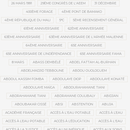
26 MARS 1991
29ÈME CONGRÈS DE L'AEEM
31 DÉCEMBRE
400ÈME FORAGE
4ÈME PONT DE BAMAKO
4ÈME RÉPUBLIQUE DU MALI
5°C
5ÈME RECENSEMENT GÉNÉRAL
61ÈME ANNIVERSAIRE
62ÈME ANNIVERSAIRE
63ÈME ANNIVERSAIRE
63ÈME ANNIVERSAIRE DE L'ARMÉE MALIENNE
64ÈME ANNIVERSAIRE
65E ANNIVERSAIRE
65E ANNIVERSAIRE DE L’INDÉPENDANCE
65E ANNIVERSAIRE FAMA
8 MARS
ABASS DEMBÉLÉ
ABDEL FATTAH AL-BURHAN
ABDELMADJID TEBBOUNE
ABDOU OUOLOGUEM
ABDOUL KASSIM FOMBA
ABDOULAYE DIOP
ABDOULAYE KONATÉ
ABDOULAYE MAÏGA
ABDOURAHAMANE TIANI
ABDRAHAMANE TIANI
ABDRAMANE COULIBALY
ABIDJAN
ABOUBAKAR CISSÉ
ABSI
ABSTENTION
ABUJA
ACADÉMIE FRANÇAISE
ACCÈS À L'EAU POTABLE
ACCÈS À L’EAU
ACCÈS À L’EAU POTABLE
ACCÈS À L’ÉDUCATION
ACCÈS À L'EAU
ACCÈS À LA JUSTICE
ACCÈS AU NUMÉRIQUE
ACCÈS AUX SOINS