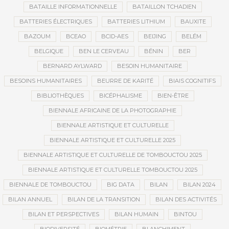
BATAILLE INFORMATIONNELLE
BATAILLON TCHADIEN
BATTERIES ÉLECTRIQUES
BATTERIES LITHIUM
BAUXITE
BAZOUM
BCEAO
BCID-AES
BEIJING
BELÉM
BELGIQUE
BEN LE CERVEAU
BÉNIN
BER
BERNARD AYLWARD
BESOIN HUMANITAIRE
BESOINS HUMANITAIRES
BEURRE DE KARITÉ
BIAIS COGNITIFS
BIBLIOTHÈQUES
BICÉPHALISME
BIEN-ÊTRE
BIENNALE AFRICAINE DE LA PHOTOGRAPHIE
BIENNALE ARTISTIQUE ET CULTURELLE
BIENNALE ARTISTIQUE ET CULTURELLE 2025
BIENNALE ARTISTIQUE ET CULTURELLE DE TOMBOUCTOU 2025
BIENNALE ARTISTIQUE ET CULTURELLE TOMBOUCTOU 2025
BIENNALE DE TOMBOUCTOU
BIG DATA
BILAN
BILAN 2024
BILAN ANNUEL
BILAN DE LA TRANSITION
BILAN DES ACTIVITÉS
BILAN ET PERSPECTIVES
BILAN HUMAIN
BINTOU