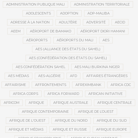
ADMINISTRATION PUBLIQUE MALI
ADMINISTRATION TERRITORIALE
ADOLESCENTS
ADOPTION
ADP-MALIBA
ADRESSE À LA NATION
ADULTÈRE
ADVERSITÉ
AECID
AEEM
AÉROPORT DE BAMAKO
AÉROPORT DIORI HAMANI
AÉROPORTS
AÉROPORTS DU MALI
AES
AES (ALLIANCE DES ÉTATS DU SAHEL)
AES (CONFÉDÉRATION DES ÉTATS DU SAHEL)
AES CONFÉDÉRATION SAHEL
AES MALI BURKINA NIGER
AES MÉDIAS
AES-ALGÉRIE
AFD
AFFAIRES ÉTRANGÈRES
AFFAIRISME
AFFRONTEMENTS
AFREXIMBANK
AFRICA CDC
AFRICA CORPS
AFRICA FORWARD
AFRICAN INITIATIVE
AFRICOM
AFRIQUE
AFRIQUE AUSTRALE
AFRIQUE CENTRALE
AFRIQUE CONTEMPORAINE
AFRIQUE DE L’OUEST
AFRIQUE DE L'OUEST
AFRIQUE DU NORD
AFRIQUE DU SUD
AFRIQUE ET MÉDIAS
AFRIQUE ET RUSSIE
AFRIQUE EUROPE