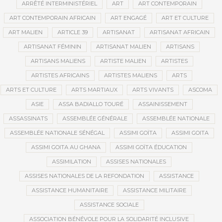
ARRÊTÉ INTERMINISTÉRIEL
ART
ART CONTEMPORAIN
ART CONTEMPORAIN AFRICAIN
ART ENGAGÉ
ART ET CULTURE
ART MALIEN
ARTICLE 39
ARTISANAT
ARTISANAT AFRICAIN
ARTISANAT FÉMININ
ARTISANAT MALIEN
ARTISANS
ARTISANS MALIENS
ARTISTE MALIEN
ARTISTES
ARTISTES AFRICAINS
ARTISTES MALIENS
ARTS
ARTS ET CULTURE
ARTS MARTIAUX
ARTS VIVANTS
ASCOMA
ASIE
ASSA BADIALLO TOURÉ
ASSAINISSEMENT
ASSASSINATS
ASSEMBLÉE GÉNÉRALE
ASSEMBLÉE NATIONALE
ASSEMBLÉE NATIONALE SÉNÉGAL
ASSIMI GOÏTA
ASSIMI GOITA
ASSIMI GOITA AU GHANA
ASSIMI GOÏTA ÉDUCATION
ASSIMILATION
ASSISES NATIONALES
ASSISES NATIONALES DE LA REFONDATION
ASSISTANCE
ASSISTANCE HUMANITAIRE
ASSISTANCE MILITAIRE
ASSISTANCE SOCIALE
ASSOCIATION BÉNÉVOLE POUR LA SOLIDARITÉ INCLUSIVE