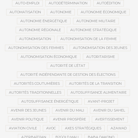
AUTO-EMPLOI
AUTODÉTERMINATION
AUTOÉDITION
AUTOMATISATION
AUTONOMIE
AUTONOMIE ÉCONOMIQUE
AUTONOMIE ÉNERGÉTIQUE
AUTONOMIE MILITAIRE
AUTONOMIE RÉGIONALE
AUTONOMIE STRATÉGIQUE
AUTONOMISATION
AUTONOMISATION DE LA FEMME
AUTONOMISATION DES FEMMES
AUTONOMISATION DES JEUNES
AUTONOMISATION ÉCONOMIQUE
AUTORITARISME
AUTORITÉ DE L’ÉTAT
AUTORITÉ INDÉPENDANTE DE GESTION DES ÉLECTIONS
AUTORITÉS COUTUMIÈRES
AUTORITÉS DE LA TRANSITION
AUTORITÉS TRADITIONNELLES
AUTOSUFFISANCE ALIMENTAIRE
AUTOSUFFISANCE ÉNERGÉTIQUE
AVANT-PROJET
AVENIR DES JEUNES
AVENIR DU MALI
AVENIR DU SAHEL
AVENIR POLITIQUE
AVENIR PROSPÈRE
AVERTISSEMENT
AVIATION CIVILE
AVOC
AXES STRATÉGIQUES
AZAWAD
AZERBAÏDJAN
B2GOLD MALI
BABA DAKONO