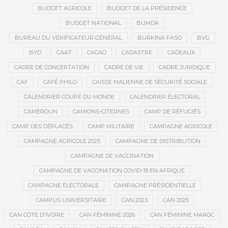
BUDGET AGRICOLE
BUDGET DE LA PRÉSIDENCE
BUDGET NATIONAL
BUMDA
BUREAU DU VÉRIFICATEUR GÉNÉRAL
BURKINA FASO
BVG
BYD
CAAT
CACAO
CADASTRE
CADEAUX
CADRE DE CONCERTATION
CADRE DE VIE
CADRE JURIDIQUE
CAF
CAFÉ PHILO
CAISSE MALIENNE DE SÉCURITÉ SOCIALE
CALENDRIER COUPE DU MONDE
CALENDRIER ÉLECTORAL
CAMEROUN
CAMIONS-CITERNES
CAMP DE RÉFUGIÉS
CAMP DES DÉPLACÉS
CAMP MILITAIRE
CAMPAGNE AGRICOLE
CAMPAGNE AGRICOLE 2025
CAMPAGNE DE DISTRIBUTION
CAMPAGNE DE VACCINATION
CAMPAGNE DE VACCINATION COVID-19 EN AFRIQUE
CAMPAGNE ÉLECTORALE
CAMPAGNE PRÉSIDENTIELLE
CAMPUS UNIVERSITAIRE
CAN 2023
CAN 2025
CAN CÔTE D'IVOIRE
CAN FÉMININE 2026
CAN FÉMININE MAROC