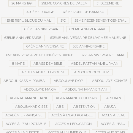
26 MARS 1991
29ÈME CONGRÈS DE L'AEEM
31 DÉCEMBRE
400ÈME FORAGE
4ÈME PONT DE BAMAKO
4ÈME RÉPUBLIQUE DU MALI
5°C
5ÈME RECENSEMENT GÉNÉRAL
61ÈME ANNIVERSAIRE
62ÈME ANNIVERSAIRE
63ÈME ANNIVERSAIRE
63ÈME ANNIVERSAIRE DE L'ARMÉE MALIENNE
64ÈME ANNIVERSAIRE
65E ANNIVERSAIRE
65E ANNIVERSAIRE DE L’INDÉPENDANCE
65E ANNIVERSAIRE FAMA
8 MARS
ABASS DEMBÉLÉ
ABDEL FATTAH AL-BURHAN
ABDELMADJID TEBBOUNE
ABDOU OUOLOGUEM
ABDOUL KASSIM FOMBA
ABDOULAYE DIOP
ABDOULAYE KONATÉ
ABDOULAYE MAÏGA
ABDOURAHAMANE TIANI
ABDRAHAMANE TIANI
ABDRAMANE COULIBALY
ABIDJAN
ABOUBAKAR CISSÉ
ABSI
ABSTENTION
ABUJA
ACADÉMIE FRANÇAISE
ACCÈS À L'EAU POTABLE
ACCÈS À L’EAU
ACCÈS À L’EAU POTABLE
ACCÈS À L’ÉDUCATION
ACCÈS À L'EAU
ACCÈS À LA JUSTICE
ACCÈS AU NUMÉRIQUE
ACCÈS AUX SOINS