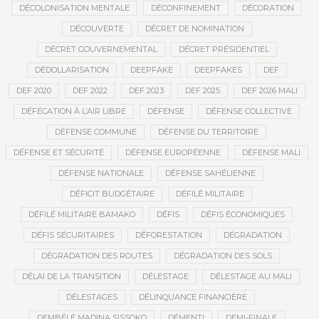
DÉCOLONISATION MENTALE
DÉCONFINEMENT
DÉCORATION
DÉCOUVERTE
DÉCRET DE NOMINATION
DÉCRET GOUVERNEMENTAL
DÉCRET PRÉSIDENTIEL
DÉDOLLARISATION
DEEPFAKE
DEEPFAKES
DEF
DEF 2020
DEF 2022
DEF 2023
DEF 2025
DEF 2026 MALI
DÉFÉCATION À L’AIR LIBRE
DÉFENSE
DÉFENSE COLLECTIVE
DÉFENSE COMMUNE
DÉFENSE DU TERRITOIRE
DÉFENSE ET SÉCURITÉ
DÉFENSE EUROPÉENNE
DÉFENSE MALI
DÉFENSE NATIONALE
DÉFENSE SAHÉLIENNE
DÉFICIT BUDGÉTAIRE
DÉFILÉ MILITAIRE
DÉFILÉ MILITAIRE BAMAKO
DÉFIS
DÉFIS ÉCONOMIQUES
DÉFIS SÉCURITAIRES
DÉFORESTATION
DÉGRADATION
DÉGRADATION DES ROUTES
DÉGRADATION DES SOLS
DÉLAI DE LA TRANSITION
DÉLESTAGE
DÉLESTAGE AU MALI
DÉLESTAGES
DÉLINQUANCE FINANCIÈRE
DEMBÉLÉ MADINA SISSOKO
DÉMENTI
DEMI-FINALE