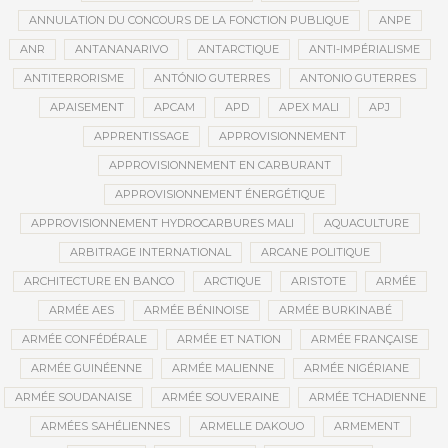
ANNULATION DU CONCOURS DE LA FONCTION PUBLIQUE
ANPE
ANR
ANTANANARIVO
ANTARCTIQUE
ANTI-IMPÉRIALISME
ANTITERRORISME
ANTÓNIO GUTERRES
ANTONIO GUTERRES
APAISEMENT
APCAM
APD
APEX MALI
APJ
APPRENTISSAGE
APPROVISIONNEMENT
APPROVISIONNEMENT EN CARBURANT
APPROVISIONNEMENT ÉNERGÉTIQUE
APPROVISIONNEMENT HYDROCARBURES MALI
AQUACULTURE
ARBITRAGE INTERNATIONAL
ARCANE POLITIQUE
ARCHITECTURE EN BANCO
ARCTIQUE
ARISTOTE
ARMÉE
ARMÉE AES
ARMÉE BÉNINOISE
ARMÉE BURKINABÉ
ARMÉE CONFÉDÉRALE
ARMÉE ET NATION
ARMÉE FRANÇAISE
ARMÉE GUINÉENNE
ARMÉE MALIENNE
ARMÉE NIGÉRIANE
ARMÉE SOUDANAISE
ARMÉE SOUVERAINE
ARMÉE TCHADIENNE
ARMÉES SAHÉLIENNES
ARMELLE DAKOUO
ARMEMENT