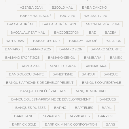
AZERBAÏDJAN
B2GOLD MALI
BABA DAKONO
BABEMBA TRAORÉ
BAC 2026
BAC MALI 2026
BACCALAURÉAT
BACCALAURÉAT 2021
BACCALAURÉAT 2024
BACCALAURÉAT MALI
BACODJICORONI
BAD
BADEA
BAH NDAW
BAISSE DES PRIX
BAKARY TRAORÉ
BALAFON
BAMAKO
BAMAKO 2025
BAMAKO 2026
BAMAKO SÉCURITÉ
BAMAKO SPORT 2026
BAMAKO-SÉNOU
BAMBARA
BAMEX
BAMEX 2025
BANDE DE GAZA
BANDIAGARA
BANDIOUGOU DANTÉ
BANDITISME
BANGUI
BANQUE
BANQUE AFRICAINE DE DÉVELOPPEMENT
BANQUE CONFÉDÉRALE
BANQUE CONFÉDÉRALE AES
BANQUE MONDIALE
BANQUE OUEST-AFRICAINE DE DÉVELOPPEMENT
BANQUES
BANQUES RUSSES
BAPHO
BAPTÊMES
BARIL
BARKHANE
BARRAGES
BARRICADES
BARRICK
BARRICK GOLD
BARRICK MINING CORPORATION
BARS