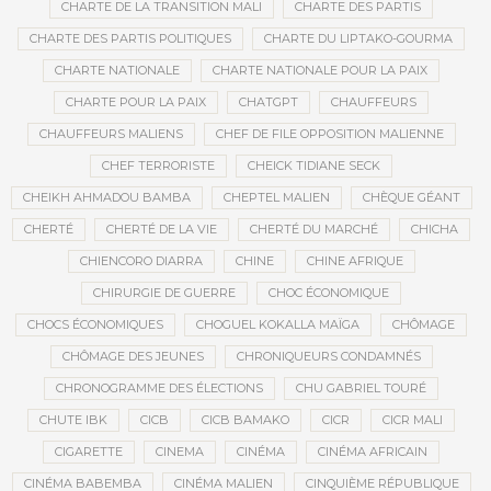
CHARTE DE LA TRANSITION MALI
CHARTE DES PARTIS
CHARTE DES PARTIS POLITIQUES
CHARTE DU LIPTAKO-GOURMA
CHARTE NATIONALE
CHARTE NATIONALE POUR LA PAIX
CHARTE POUR LA PAIX
CHATGPT
CHAUFFEURS
CHAUFFEURS MALIENS
CHEF DE FILE OPPOSITION MALIENNE
CHEF TERRORISTE
CHEICK TIDIANE SECK
CHEIKH AHMADOU BAMBA
CHEPTEL MALIEN
CHÈQUE GÉANT
CHERTÉ
CHERTÉ DE LA VIE
CHERTÉ DU MARCHÉ
CHICHA
CHIENCORO DIARRA
CHINE
CHINE AFRIQUE
CHIRURGIE DE GUERRE
CHOC ÉCONOMIQUE
CHOCS ÉCONOMIQUES
CHOGUEL KOKALLA MAÏGA
CHÔMAGE
CHÔMAGE DES JEUNES
CHRONIQUEURS CONDAMNÉS
CHRONOGRAMME DES ÉLECTIONS
CHU GABRIEL TOURÉ
CHUTE IBK
CICB
CICB BAMAKO
CICR
CICR MALI
CIGARETTE
CINEMA
CINÉMA
CINÉMA AFRICAIN
CINÉMA BABEMBA
CINÉMA MALIEN
CINQUIÈME RÉPUBLIQUE