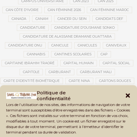
CAMPUS UNIVERSITAIRE
CAN 2023
CAN 2025
CAN CÔTE D'IVOIRE
CAN FÉMININE 2026
CAN FÉMININE MAROC
CANADA
CANAM
CANCER DU SEIN
CANDIDATS DEF
CANDIDATURE
CANDIDATURE D'OUSMANE SONKO
CANDIDATURE DE ALASSANE DRAMANE OUATTARA
CANDIDATURE ONU
CANICULE
CANICULES
CANIVEAUX
CANNABIS
CANTINES SCOLAIRES
CAP
CAPITAINE IBRAHIM TRAORÉ
CAPITAL HUMAIN
CAPITAL SOCIAL
CAPITOLE
CARBURANT
CARBURANT MALI
CARTE D’IDENTITÉ BIOMÉTRIQUE
CARTE NINA
CARTONS ROUGES
CASABLANCA
CATASTROPHE
CATASTROPHE NATURELLE
Politique de
confidentialité
CATASTROPHES CLIMATIQUES
CATASTROPHES NATURELLES
Lors de l’utilisation de nos sites, des informations de navigation de votre
CAUTION 10 000 DOLLARS
CAUTION DE VISA
CDAT
CECOGEC
terminal sont susceptibles d’être enregistrées dans des fichiers « Cookies
». Ces fichiers sont installés sur votre terminal en fonction de vos choix,
CEDEAO
CÉDÉAO
CEI
CÉLÉBRATION NATIONALE
CEMAC
modifiables à tout moment. Un cookie est un fichier enregistré sur le
CEMAPI
CEN-SNESUP
CENOU
CENSURE
disque dur de votre terminal, permettant à l’émetteur d’identifier le
terminal pendant sa durée de validation.
CENTRAFRIQUE
CENTRALE SOLAIRE