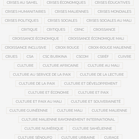
CRISES AU SAHEL
CRISES ÉCONOMIQUES
CRISES ÉDUCATIVES
CRISES HUMANITAIRES
CRISES MALIENNES
CRISES MONDIALES
CRISES POLITIQUES
CRISES SOCIALES
CRISES SOCIALES AU MALI
CRITIQUE
CRITIQUES
CRNC
CROISSANCE
CROISSANCE ÉCONOMIQUE
CROISSANCE ÉCONOMIQUE MALI
CROISSANCE INCLUSIVE
CROIX ROUGE
CROIX-ROUGE MALIENNE
CRUES
CSA
CSC BURKINA
CSCOM
CSRÉF
CUIVRE
CULTURE
CULTURE AFRICAINE
CULTURE AU MALI
CULTURE AU SERVICE DE LA PAIX
CULTURE DE LA LECTURE
CULTURE DE LA PAIX
CULTURE ET DÉVELOPPEMENT
CULTURE ET ÉCONOMIE
CULTURE ET PAIX
CULTURE ET PAIX AU MALI
CULTURE ET SOUVERAINETÉ
CULTURE GUINÉENNE
CULTURE MALI
CULTURE MALIENNE
CULTURE MALIENNE RAYONNEMENT INTERNATIONAL
CULTURE NUMÉRIQUE
CULTURE SAHÉLIENNE
CULTURE SÉNOUFO
CULTURE URBAINE
CURAGE