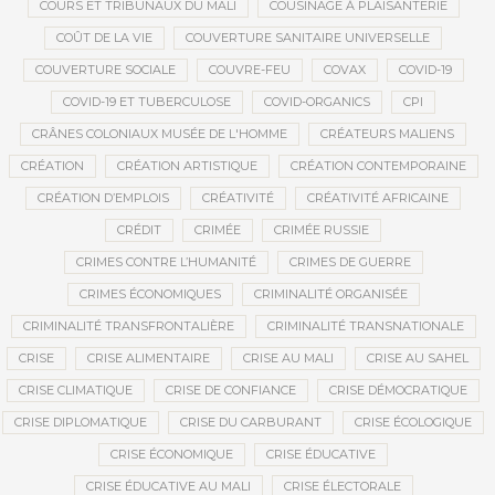
COURS ET TRIBUNAUX DU MALI
COUSINAGE À PLAISANTERIE
COÛT DE LA VIE
COUVERTURE SANITAIRE UNIVERSELLE
COUVERTURE SOCIALE
COUVRE-FEU
COVAX
COVID-19
COVID-19 ET TUBERCULOSE
COVID-ORGANICS
CPI
CRÂNES COLONIAUX MUSÉE DE L'HOMME
CRÉATEURS MALIENS
CRÉATION
CRÉATION ARTISTIQUE
CRÉATION CONTEMPORAINE
CRÉATION D’EMPLOIS
CRÉATIVITÉ
CRÉATIVITÉ AFRICAINE
CRÉDIT
CRIMÉE
CRIMÉE RUSSIE
CRIMES CONTRE L’HUMANITÉ
CRIMES DE GUERRE
CRIMES ÉCONOMIQUES
CRIMINALITÉ ORGANISÉE
CRIMINALITÉ TRANSFRONTALIÈRE
CRIMINALITÉ TRANSNATIONALE
CRISE
CRISE ALIMENTAIRE
CRISE AU MALI
CRISE AU SAHEL
CRISE CLIMATIQUE
CRISE DE CONFIANCE
CRISE DÉMOCRATIQUE
CRISE DIPLOMATIQUE
CRISE DU CARBURANT
CRISE ÉCOLOGIQUE
CRISE ÉCONOMIQUE
CRISE ÉDUCATIVE
CRISE ÉDUCATIVE AU MALI
CRISE ÉLECTORALE