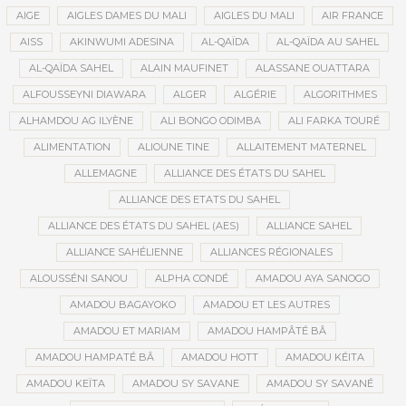
AIGE
AIGLES DAMES DU MALI
AIGLES DU MALI
AIR FRANCE
AISS
AKINWUMI ADESINA
AL-QAÏDA
AL-QAÏDA AU SAHEL
AL-QAÏDA SAHEL
ALAIN MAUFINET
ALASSANE OUATTARA
ALFOUSSEYNI DIAWARA
ALGER
ALGÉRIE
ALGORITHMES
ALHAMDOU AG ILYÈNE
ALI BONGO ODIMBA
ALI FARKA TOURÉ
ALIMENTATION
ALIOUNE TINE
ALLAITEMENT MATERNEL
ALLEMAGNE
ALLIANCE DES ÉTATS DU SAHEL
ALLIANCE DES ETATS DU SAHEL
ALLIANCE DES ÉTATS DU SAHEL (AES)
ALLIANCE SAHEL
ALLIANCE SAHÉLIENNE
ALLIANCES RÉGIONALES
ALOUSSÉNI SANOU
ALPHA CONDÉ
AMADOU AYA SANOGO
AMADOU BAGAYOKO
AMADOU ET LES AUTRES
AMADOU ET MARIAM
AMADOU HAMPÂTÉ BÂ
AMADOU HAMPATÉ BÂ
AMADOU HOTT
AMADOU KÉITA
AMADOU KEÏTA
AMADOU SY SAVANE
AMADOU SY SAVANÉ