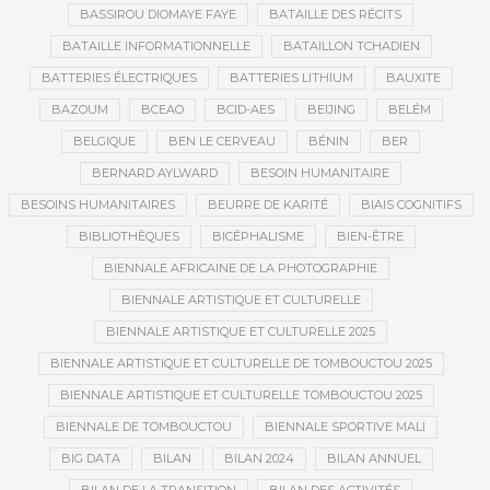
BASSIROU DIOMAYE FAYE
BATAILLE DES RÉCITS
BATAILLE INFORMATIONNELLE
BATAILLON TCHADIEN
BATTERIES ÉLECTRIQUES
BATTERIES LITHIUM
BAUXITE
BAZOUM
BCEAO
BCID-AES
BEIJING
BELÉM
BELGIQUE
BEN LE CERVEAU
BÉNIN
BER
BERNARD AYLWARD
BESOIN HUMANITAIRE
BESOINS HUMANITAIRES
BEURRE DE KARITÉ
BIAIS COGNITIFS
BIBLIOTHÈQUES
BICÉPHALISME
BIEN-ÊTRE
BIENNALE AFRICAINE DE LA PHOTOGRAPHIE
BIENNALE ARTISTIQUE ET CULTURELLE
BIENNALE ARTISTIQUE ET CULTURELLE 2025
BIENNALE ARTISTIQUE ET CULTURELLE DE TOMBOUCTOU 2025
BIENNALE ARTISTIQUE ET CULTURELLE TOMBOUCTOU 2025
BIENNALE DE TOMBOUCTOU
BIENNALE SPORTIVE MALI
BIG DATA
BILAN
BILAN 2024
BILAN ANNUEL