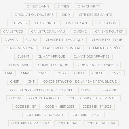
CINSERE-ANR
CIPRES
CIRA CHARITY
CIRCULATION ROUTIÈRE
CIRDI
CITÉ DES 333 SAINTS
CITERNES
CITOYENNETÉ
CIVIL DE SAN
CIVILISATION
CIVILS TUÉS
CIVILS TUÉS AU MALI
CIVISME
CIVISME ROUTIER
CIWARA
CLABA
CLASSE DIPLOMATIQUE
CLASSE POLITIQUE
CLASSEMENT 2021
CLASSEMENT MONDIAL
CLÉMENT DEMBÉLÉ
CLIMAT
CLIMAT AFRIQUE
CLIMAT DES AFFAIRES
CLIMAT MALI
CLIMAT POLITIQUE
CLUBS PROFESSIONNELS
CMA
CMAS
CMDT
CMSS
CNDH
CNECE
CNPM
CNSP
CNT
CO-CONSTRUCTION DE LA 4ÈME RÉPUBLIQUE
COALITION CITOYENNE POUR LE SAHEL
COBALT
COCAÏNE
COCEM
CODE DE LA ROUTE
CODE DE PROCÉDURE PÉNALE
CODE MINIER
CODE MINIER 2023
CODE MINIER 2023
CODE MINIER 2023 MALI
CODE MINIER MALI
CODE MINIER MALI 2023
CODE PÉNAL
CODE PÉNAL 2024