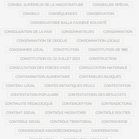
CONSEIL SUPÉRIEUR DE LA MAGISTRATURE
CONSEILLER SPÉCIAL
CONSEILS
CONSÉQUENCES
CONSERVATION
CONSERVATOIRE BALLA FASSÉKÉ KOUYATÉ
CONSOLIDATION DE LA PAIX
CONSOMMATEURS
CONSOMMATION
CONSOMMATION DE DROGUE
CONSOMMATION LOCALE
CONSOMMER LOCAL
CONSTITUTION
CONSTITUTION DE 1992
CONSTITUTION DU 22 JUILLET 2023
CONSTRUCTION
CONSULTATION DES FORCES VIVES
CONSULTATION NATIONALE
CONTAMINATION ALIMENTAIRE
CONTENEURS BLOQUÉS
CONTENU LOCAL
CONTES INITIATIQUES PEULS
CONTESTATION
CONTESTATION POPULAIRE
CONTESTATIONS DES RÉSULTATS
CONTINUITÉ PÉDAGOGIQUE
CONTRACEPTION
CONTRADICTIONS
CONTRAT SOCIAL
CONTRÔLE MIGRATOIRE
CONTRÔLE ROUTIER
CONTRÔLE SOCIAL
CONTRÔLE TERRITORIAL
CONTROVERSE
CONVERGENCE MACROÉCONOMIQUE
COOPEERATION