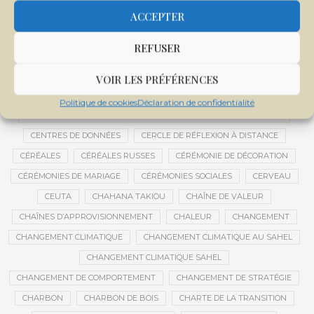
CENTRALE SOLAIRE DE SANANKOROBA
CENTRALES SOLAIRES
ACCEPTER
CENTRE D'INTELLIGENCE ARTIFICIELLE
REFUSER
CENTRE DE SANTÉ COMMUNAUTAIRE
CENTRE DU MALI
CENTRE INTERNATIONAL DE CONFÉRENCES DE BAMAKO
VOIR LES PRÉFÉRENCES
CENTRE MALI
Politique de cookies
Déclaration de confidentialité
CENTRE NATIONAL DES EXAMENS ET CONCOURS DE L’ÉDUCATION
CENTRES DE DONNÉES
CERCLE DE RÉFLEXION À DISTANCE
CÉRÉALES
CÉRÉALES RUSSES
CÉRÉMONIE DE DÉCORATION
CÉRÉMONIES DE MARIAGE
CÉRÉMONIES SOCIALES
CERVEAU
CEUTA
CHAHANA TAKIOU
CHAÎNE DE VALEUR
CHAÎNES D’APPROVISIONNEMENT
CHALEUR
CHANGEMENT
CHANGEMENT CLIMATIQUE
CHANGEMENT CLIMATIQUE AU SAHEL
CHANGEMENT CLIMATIQUE SAHEL
CHANGEMENT DE COMPORTEMENT
CHANGEMENT DE STRATÉGIE
CHARBON
CHARBON DE BOIS
CHARTE DE LA TRANSITION