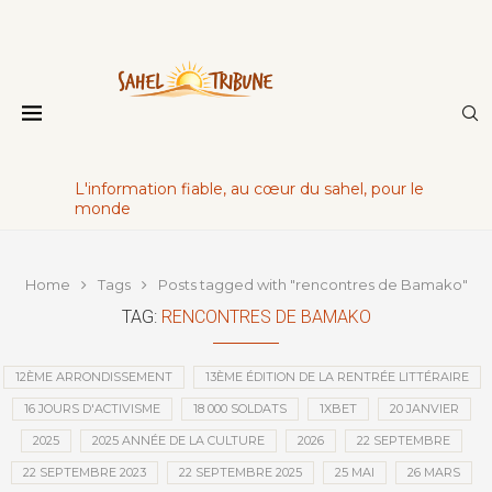
L'information fiable, au cœur du sahel, pour le
monde
Home
Tags
Posts tagged with "rencontres de Bamako"
TAG:
RENCONTRES DE BAMAKO
12ÈME ARRONDISSEMENT
13ÈME ÉDITION DE LA RENTRÉE LITTÉRAIRE
16 JOURS D'ACTIVISME
18 000 SOLDATS
1XBET
20 JANVIER
2025
2025 ANNÉE DE LA CULTURE
2026
22 SEPTEMBRE
22 SEPTEMBRE 2023
22 SEPTEMBRE 2025
25 MAI
26 MARS