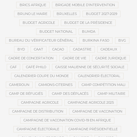
BRICS AFRIQUE
BRIGADE MOBILE D’INTERVENTION
BRUNO LE MAIRE
BRUXELLES
BUDGET 2027-2029
BUDGET AGRICOLE
BUDGET DE LA PRÉSIDENCE
BUDGET NATIONAL
BUMDA
BUREAU DU VÉRIFICATEUR GÉNÉRAL
BURKINA FASO
BVG
BYD
CAAT
CACAO
CADASTRE
CADEAUX
CADRE DE CONCERTATION
CADRE DE VIE
CADRE JURIDIQUE
CAF
CAFÉ PHILO
CAISSE MALIENNE DE SÉCURITÉ SOCIALE
CALENDRIER COUPE DU MONDE
CALENDRIER ÉLECTORAL
CAMEROUN
CAMIONS-CITERNES
CAMP COMPÉTITION MALI
CAMP DE RÉFUGIÉS
CAMP DES DÉPLACÉS
CAMP MILITAIRE
CAMPAGNE AGRICOLE
CAMPAGNE AGRICOLE 2025
CAMPAGNE DE DISTRIBUTION
CAMPAGNE DE VACCINATION
CAMPAGNE DE VACCINATION COVID-19 EN AFRIQUE
CAMPAGNE ÉLECTORALE
CAMPAGNE PRÉSIDENTIELLE