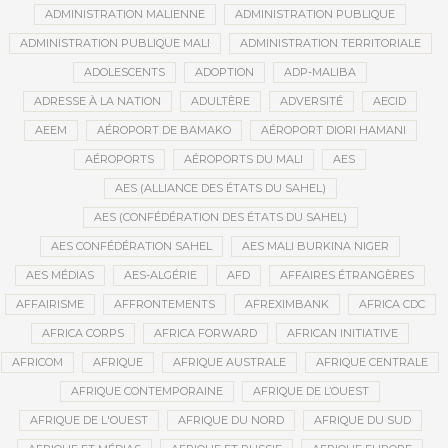
ADMINISTRATION MALIENNE
ADMINISTRATION PUBLIQUE
ADMINISTRATION PUBLIQUE MALI
ADMINISTRATION TERRITORIALE
ADOLESCENTS
ADOPTION
ADP-MALIBA
ADRESSE À LA NATION
ADULTÈRE
ADVERSITÉ
AECID
AEEM
AÉROPORT DE BAMAKO
AÉROPORT DIORI HAMANI
AÉROPORTS
AÉROPORTS DU MALI
AES
AES (ALLIANCE DES ÉTATS DU SAHEL)
AES (CONFÉDÉRATION DES ÉTATS DU SAHEL)
AES CONFÉDÉRATION SAHEL
AES MALI BURKINA NIGER
AES MÉDIAS
AES-ALGÉRIE
AFD
AFFAIRES ÉTRANGÈRES
AFFAIRISME
AFFRONTEMENTS
AFREXIMBANK
AFRICA CDC
AFRICA CORPS
AFRICA FORWARD
AFRICAN INITIATIVE
AFRICOM
AFRIQUE
AFRIQUE AUSTRALE
AFRIQUE CENTRALE
AFRIQUE CONTEMPORAINE
AFRIQUE DE L’OUEST
AFRIQUE DE L'OUEST
AFRIQUE DU NORD
AFRIQUE DU SUD