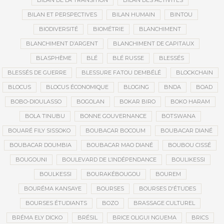
BILAN DE LA TRANSITION
BILAN DES ACTIVITÉS
BILAN ET PERSPECTIVES
BILAN HUMAIN
BINTOU
BIODIVERSITÉ
BIOMÉTRIE
BLANCHIMENT
BLANCHIMENT D’ARGENT
BLANCHIMENT DE CAPITAUX
BLASPHÈME
BLÉ
BLÉ RUSSE
BLESSÉS
BLESSÉS DE GUERRE
BLESSURE FATOU DEMBÉLÉ
BLOCKCHAIN
BLOCUS
BLOCUS ÉCONOMIQUE
BLOGING
BNDA
BOAD
BOBO-DIOULASSO
BOGOLAN
BOKAR BIRO
BOKO HARAM
BOLA TINUBU
BONNE GOUVERNANCE
BOTSWANA
BOUARÉ FILY SISSOKO
BOUBACAR BOCOUM
BOUBACAR DIANÉ
BOUBACAR DOUMBIA
BOUBACAR MAO DIANÉ
BOUBOU CISSÉ
BOUGOUNI
BOULEVARD DE L’INDÉPENDANCE
BOULIKESSI
BOULKESSI
BOURAKÉBOUGOU
BOUREM
BOURÉMA KANSAYE
BOURSES
BOURSES D'ÉTUDES
BOURSES ÉTUDIANTS
BOZO
BRASSAGE CULTUREL
BRÉMA ELY DICKO
BRÉSIL
BRICE OLIGUI NGUEMA
BRICS