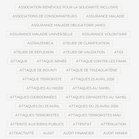
ASSOCIATION BÉNÉVOLE POUR LA SOLIDARITÉ INCLUSIVE
ASSOCIATIONS DE CONSOMMATEURS
ASSURANCE MALADIE
ASSURANCE MALADIE OBLIGATOIRE (AMO)
ASSURANCE MALADIE UNIVERSELLE
ASSURANCE VOLONTAIRE
ASTRAZENECA
ATELIER DE CLARIFICATION
ATELIER DE RÉFLEXION
ATELIER DE VALIDATION
ATIDI
ATTAQUE
ATTAQUE ARMÉE
ATTAQUE CONTRE LES FAMA
ATTAQUE DE BOUNTI
ATTAQUE DE TINZAOUATÈNE
ATTAQUE TERRORISTE
ATTAQUES 25 AVRIL 2026
ATTAQUES AU NIGER
ATTAQUES AU SAHEL
ATTAQUES COORDONNÉES
ATTAQUES DJIHADISTES AU SAHEL
ATTAQUES DU 25 AVRIL
ATTAQUES DU 25 AVRIL 2026
ATTAQUES TERRORISTES
ATTAQUES TERRORISTES MALI
ATTEINTE AUX BIENS PUBLICS
ATTENTAT
ATTÉNUATION
ATTRACTIVITÉ
AUDIT
AUDIT FINANCIER
AUDIT MINIER