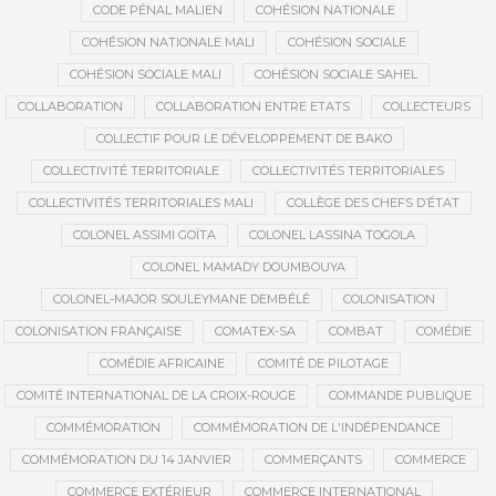
CODE PÉNAL MALIEN
COHÉSION NATIONALE
COHÉSION NATIONALE MALI
COHÉSION SOCIALE
COHÉSION SOCIALE MALI
COHÉSION SOCIALE SAHEL
COLLABORATION
COLLABORATION ENTRE ETATS
COLLECTEURS
COLLECTIF POUR LE DÉVELOPPEMENT DE BAKO
COLLECTIVITÉ TERRITORIALE
COLLECTIVITÉS TERRITORIALES
COLLECTIVITÉS TERRITORIALES MALI
COLLÈGE DES CHEFS D’ÉTAT
COLONEL ASSIMI GOÏTA
COLONEL LASSINA TOGOLA
COLONEL MAMADY DOUMBOUYA
COLONEL-MAJOR SOULEYMANE DEMBÉLÉ
COLONISATION
COLONISATION FRANÇAISE
COMATEX-SA
COMBAT
COMÉDIE
COMÉDIE AFRICAINE
COMITÉ DE PILOTAGE
COMITÉ INTERNATIONAL DE LA CROIX-ROUGE
COMMANDE PUBLIQUE
COMMÉMORATION
COMMÉMORATION DE L'INDÉPENDANCE
COMMÉMORATION DU 14 JANVIER
COMMERÇANTS
COMMERCE
COMMERCE EXTÉRIEUR
COMMERCE INTERNATIONAL