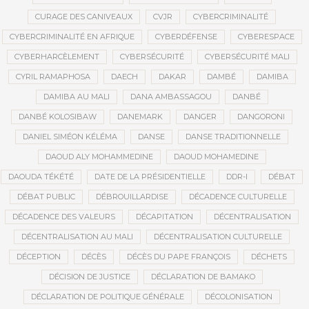
CURAGE DES CANIVEAUX
CVJR
CYBERCRIMINALITÉ
CYBERCRIMINALITÉ EN AFRIQUE
CYBERDÉFENSE
CYBERESPACE
CYBERHARCÈLEMENT
CYBERSÉCURITÉ
CYBERSÉCURITÉ MALI
CYRIL RAMAPHOSA
DAECH
DAKAR
DAMBÉ
DAMIBA
DAMIBA AU MALI
DANA AMBASSAGOU
DANBÉ
DANBÉ KOLOSIBAW
DANEMARK
DANGER
DANGORONI
DANIEL SIMÉON KÉLÉMA
DANSE
DANSE TRADITIONNELLE
DAOUD ALY MOHAMMEDINE
DAOUD MOHAMEDINE
DAOUDA TÉKÉTÉ
DATE DE LA PRÉSIDENTIELLE
DDR-I
DÉBAT
DÉBAT PUBLIC
DÉBROUILLARDISE
DÉCADENCE CULTURELLE
DÉCADENCE DES VALEURS
DÉCAPITATION
DÉCENTRALISATION
DÉCENTRALISATION AU MALI
DÉCENTRALISATION CULTURELLE
DÉCEPTION
DÉCÈS
DÉCÈS DU PAPE FRANÇOIS
DÉCHETS
DÉCISION DE JUSTICE
DÉCLARATION DE BAMAKO
DÉCLARATION DE POLITIQUE GÉNÉRALE
DÉCOLONISATION