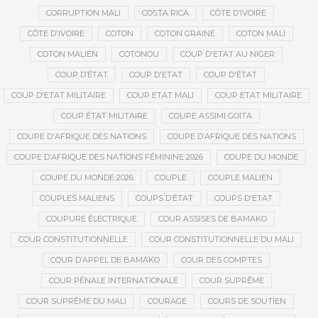
CORRUPTION MALI
COSTA RICA
CÔTE D’IVOIRE
CÔTE D'IVOIRE
COTON
COTON GRAINE
COTON MALI
COTON MALIEN
COTONOU
COUP D'ETAT AU NIGER
COUP D’ÉTAT
COUP D'ETAT
COUP D'ÉTAT
COUP D'ETAT MILITAIRE
COUP ETAT MALI
COUP ETAT MILITAIRE
COUP ÉTAT MILITAIRE
COUPE ASSIMI GOÏTA
COUPE D'AFRIQUE DES NATIONS
COUPE D’AFRIQUE DES NATIONS
COUPE D’AFRIQUE DES NATIONS FÉMININE 2026
COUPE DU MONDE
COUPE DU MONDE 2026
COUPLE
COUPLE MALIEN
COUPLES MALIENS
COUPS D’ÉTAT
COUPS D'ETAT
COUPURE ÉLECTRIQUE
COUR ASSISES DE BAMAKO
COUR CONSTITUTIONNELLE
COUR CONSTITUTIONNELLE DU MALI
COUR D’APPEL DE BAMAKO
COUR DES COMPTES
COUR PÉNALE INTERNATIONALE
COUR SUPRÊME
COUR SUPRÊME DU MALI
COURAGE
COURS DE SOUTIEN