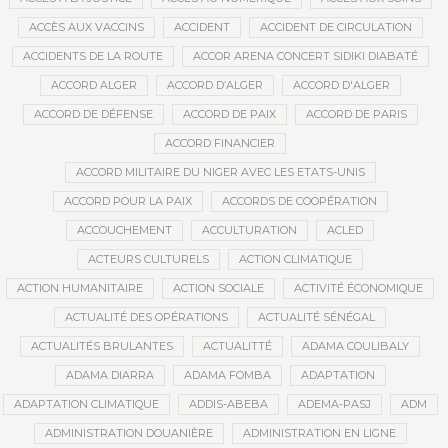
ACCÈS AUX VACCINS
ACCIDENT
ACCIDENT DE CIRCULATION
ACCIDENTS DE LA ROUTE
ACCOR ARENA CONCERT SIDIKI DIABATÉ
ACCORD ALGER
ACCORD D’ALGER
ACCORD D'ALGER
ACCORD DE DÉFENSE
ACCORD DE PAIX
ACCORD DE PARIS
ACCORD FINANCIER
ACCORD MILITAIRE DU NIGER AVEC LES ETATS-UNIS
ACCORD POUR LA PAIX
ACCORDS DE COOPÉRATION
ACCOUCHEMENT
ACCULTURATION
ACLED
ACTEURS CULTURELS
ACTION CLIMATIQUE
ACTION HUMANITAIRE
ACTION SOCIALE
ACTIVITÉ ÉCONOMIQUE
ACTUALITÉ DES OPÉRATIONS
ACTUALITÉ SÉNÉGAL
ACTUALITÉS BRULANTES
ACTUALITTÉ
ADAMA COULIBALY
ADAMA DIARRA
ADAMA FOMBA
ADAPTATION
ADAPTATION CLIMATIQUE
ADDIS-ABEBA
ADEMA-PASJ
ADM
ADMINISTRATION DOUANIÈRE
ADMINISTRATION EN LIGNE