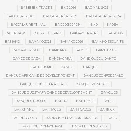
BABEMBA TRAORÉ
BAC 2026
BAC MALI 2026
BACCALAURÉAT
BACCALAURÉAT 2021
BACCALAURÉAT 2024
BACCALAURÉAT MALI
BACODJICORONI
BAD
BADEA
BAH NDAW
BAISSE DES PRIX
BAKARY TRAORÉ
BALAFON
BAMAKO
BAMAKO 2025
BAMAKO 2026
BAMAKO SÉCURITÉ
BAMAKO-SÉNOU
BAMBARA
BAMEX
BAMEX 2025
BANDE DE GAZA
BANDIAGARA
BANDIOUGOU DANTÉ
BANDITISME
BANGUI
BANQUE
BANQUE AFRICAINE DE DÉVELOPPEMENT
BANQUE CONFÉDÉRALE
BANQUE CONFÉDÉRALE AES
BANQUE MONDIALE
BANQUE OUEST-AFRICAINE DE DÉVELOPPEMENT
BANQUES
BANQUES RUSSES
BAPHO
BAPTÊMES
BARIL
BARKHANE
BARRAGES
BARRICADES
BARRICK
BARRICK GOLD
BARRICK MINING CORPORATION
BARS
BASSIROU DIOMAYE FAYE
BATAILLE DES RÉCITS