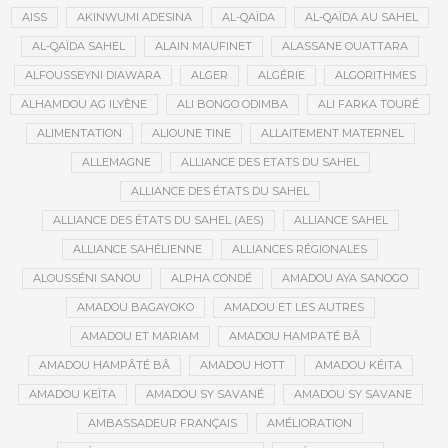
AISS
AKINWUMI ADESINA
AL-QAÏDA
AL-QAÏDA AU SAHEL
AL-QAÏDA SAHEL
ALAIN MAUFINET
ALASSANE OUATTARA
ALFOUSSEYNI DIAWARA
ALGER
ALGÉRIE
ALGORITHMES
ALHAMDOU AG ILYÈNE
ALI BONGO ODIMBA
ALI FARKA TOURÉ
ALIMENTATION
ALIOUNE TINE
ALLAITEMENT MATERNEL
ALLEMAGNE
ALLIANCE DES ETATS DU SAHEL
ALLIANCE DES ÉTATS DU SAHEL
ALLIANCE DES ÉTATS DU SAHEL (AES)
ALLIANCE SAHEL
ALLIANCE SAHÉLIENNE
ALLIANCES RÉGIONALES
ALOUSSÉNI SANOU
ALPHA CONDÉ
AMADOU AYA SANOGO
AMADOU BAGAYOKO
AMADOU ET LES AUTRES
AMADOU ET MARIAM
AMADOU HAMPATÉ BÂ
AMADOU HAMPÂTÉ BÂ
AMADOU HOTT
AMADOU KÉITA
AMADOU KEÏTA
AMADOU SY SAVANÉ
AMADOU SY SAVANE
AMBASSADEUR FRANÇAIS
AMÉLIORATION