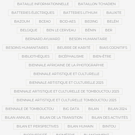
BATAILLE INFORMATIONNELLE
BATAILLON TCHADIEN
BATTERIES ÉLECTRIQUES
BATTERIES LITHIUM
BAUXITE
BAZOUM
BCEAO
BCID-AES
BEIJING
BELÉM
BELGIQUE
BEN LE CERVEAU
BÉNIN
BER
BERNARD AYLWARD
BESOIN HUMANITAIRE
BESOINS HUMANITAIRES
BEURRE DE KARITÉ
BIAIS COGNITIFS
BIBLIOTHÈQUES
BICÉPHALISME
BIEN-ÊTRE
BIENNALE AFRICAINE DE LA PHOTOGRAPHIE
BIENNALE ARTISTIQUE ET CULTURELLE
BIENNALE ARTISTIQUE ET CULTURELLE 2025
BIENNALE ARTISTIQUE ET CULTURELLE DE TOMBOUCTOU 2025
BIENNALE ARTISTIQUE ET CULTURELLE TOMBOUCTOU 2025
BIENNALE DE TOMBOUCTOU
BIG DATA
BILAN
BILAN 2024
BILAN ANNUEL
BILAN DE LA TRANSITION
BILAN DES ACTIVITÉS
BILAN ET PERSPECTIVES
BILAN HUMAIN
BINTOU