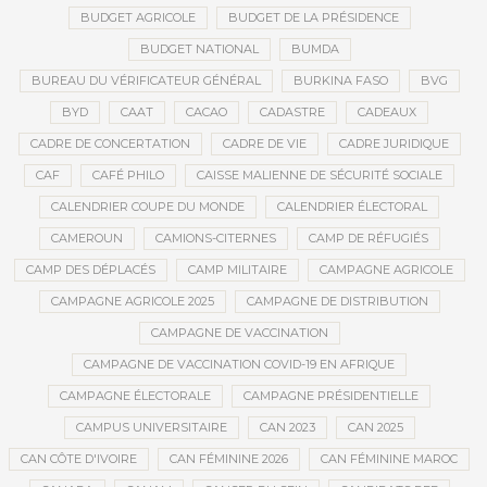
BUDGET AGRICOLE
BUDGET DE LA PRÉSIDENCE
BUDGET NATIONAL
BUMDA
BUREAU DU VÉRIFICATEUR GÉNÉRAL
BURKINA FASO
BVG
BYD
CAAT
CACAO
CADASTRE
CADEAUX
CADRE DE CONCERTATION
CADRE DE VIE
CADRE JURIDIQUE
CAF
CAFÉ PHILO
CAISSE MALIENNE DE SÉCURITÉ SOCIALE
CALENDRIER COUPE DU MONDE
CALENDRIER ÉLECTORAL
CAMEROUN
CAMIONS-CITERNES
CAMP DE RÉFUGIÉS
CAMP DES DÉPLACÉS
CAMP MILITAIRE
CAMPAGNE AGRICOLE
CAMPAGNE AGRICOLE 2025
CAMPAGNE DE DISTRIBUTION
CAMPAGNE DE VACCINATION
CAMPAGNE DE VACCINATION COVID-19 EN AFRIQUE
CAMPAGNE ÉLECTORALE
CAMPAGNE PRÉSIDENTIELLE
CAMPUS UNIVERSITAIRE
CAN 2023
CAN 2025
CAN CÔTE D'IVOIRE
CAN FÉMININE 2026
CAN FÉMININE MAROC