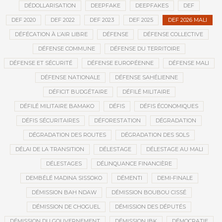
DÉDOLLARISATION
DEEPFAKE
DEEPFAKES
DEF
DEF 2020
DEF 2022
DEF 2023
DEF 2025
DEF 2026 MALI
DÉFÉCATION À L’AIR LIBRE
DÉFENSE
DÉFENSE COLLECTIVE
DÉFENSE COMMUNE
DÉFENSE DU TERRITOIRE
DÉFENSE ET SÉCURITÉ
DÉFENSE EUROPÉENNE
DÉFENSE MALI
DÉFENSE NATIONALE
DÉFENSE SAHÉLIENNE
DÉFICIT BUDGÉTAIRE
DÉFILÉ MILITAIRE
DÉFILÉ MILITAIRE BAMAKO
DÉFIS
DÉFIS ÉCONOMIQUES
DÉFIS SÉCURITAIRES
DÉFORESTATION
DÉGRADATION
DÉGRADATION DES ROUTES
DÉGRADATION DES SOLS
DÉLAI DE LA TRANSITION
DÉLESTAGE
DÉLESTAGE AU MALI
DÉLESTAGES
DÉLINQUANCE FINANCIÈRE
DEMBÉLÉ MADINA SISSOKO
DÉMENTI
DEMI-FINALE
DÉMISSION BAH NDAW
DÉMISSION BOUBOU CISSÉ
DÉMISSION DE CHOGUEL
DÉMISSION DES DÉPUTÉS
DÉMISSION DU GOUVERNEMENT
DÉMISSION IBK
DÉMOCRATIE