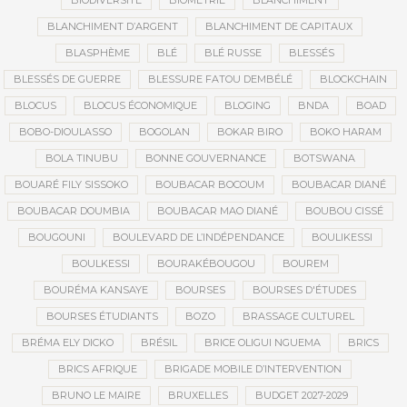
BIODIVERSITÉ
BIOMÉTRIE
BLANCHIMENT
BLANCHIMENT D’ARGENT
BLANCHIMENT DE CAPITAUX
BLASPHÈME
BLÉ
BLÉ RUSSE
BLESSÉS
BLESSÉS DE GUERRE
BLESSURE FATOU DEMBÉLÉ
BLOCKCHAIN
BLOCUS
BLOCUS ÉCONOMIQUE
BLOGING
BNDA
BOAD
BOBO-DIOULASSO
BOGOLAN
BOKAR BIRO
BOKO HARAM
BOLA TINUBU
BONNE GOUVERNANCE
BOTSWANA
BOUARÉ FILY SISSOKO
BOUBACAR BOCOUM
BOUBACAR DIANÉ
BOUBACAR DOUMBIA
BOUBACAR MAO DIANÉ
BOUBOU CISSÉ
BOUGOUNI
BOULEVARD DE L’INDÉPENDANCE
BOULIKESSI
BOULKESSI
BOURAKÉBOUGOU
BOUREM
BOURÉMA KANSAYE
BOURSES
BOURSES D'ÉTUDES
BOURSES ÉTUDIANTS
BOZO
BRASSAGE CULTUREL
BRÉMA ELY DICKO
BRÉSIL
BRICE OLIGUI NGUEMA
BRICS
BRICS AFRIQUE
BRIGADE MOBILE D’INTERVENTION
BRUNO LE MAIRE
BRUXELLES
BUDGET 2027-2029