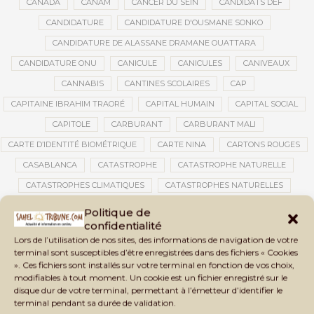
CANADA
CANAM
CANCER DU SEIN
CANDIDATS DEF
CANDIDATURE
CANDIDATURE D'OUSMANE SONKO
CANDIDATURE DE ALASSANE DRAMANE OUATTARA
CANDIDATURE ONU
CANICULE
CANICULES
CANIVEAUX
CANNABIS
CANTINES SCOLAIRES
CAP
CAPITAINE IBRAHIM TRAORÉ
CAPITAL HUMAIN
CAPITAL SOCIAL
CAPITOLE
CARBURANT
CARBURANT MALI
CARTE D’IDENTITÉ BIOMÉTRIQUE
CARTE NINA
CARTONS ROUGES
CASABLANCA
CATASTROPHE
CATASTROPHE NATURELLE
CATASTROPHES CLIMATIQUES
CATASTROPHES NATURELLES
CAUTION 10 000 DOLLARS
CAUTION DE VISA
CDAT
CECOGEC
Politique de
confidentialité
CÉDÉAO
CEDEAO
CEI
CÉLÉBRATION NATIONALE
CEMAC
Lors de l’utilisation de nos sites, des informations de navigation de votre
CEMAPI
CEN-SNESUP
CENOU
CENSURE
terminal sont susceptibles d’être enregistrées dans des fichiers « Cookies
». Ces fichiers sont installés sur votre terminal en fonction de vos choix,
CENTRAFRIQUE
CENTRALE SOLAIRE
modifiables à tout moment. Un cookie est un fichier enregistré sur le
CENTRALE SOLAIRE DE SANANKOROBA
CENTRALES SOLAIRES
disque dur de votre terminal, permettant à l’émetteur d’identifier le
terminal pendant sa durée de validation.
CENTRE D'INTELLIGENCE ARTIFICIELLE