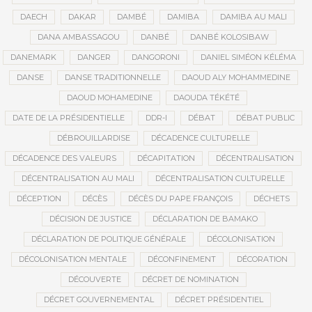
DAECH
DAKAR
DAMBÉ
DAMIBA
DAMIBA AU MALI
DANA AMBASSAGOU
DANBÉ
DANBÉ KOLOSIBAW
DANEMARK
DANGER
DANGORONI
DANIEL SIMÉON KÉLÉMA
DANSE
DANSE TRADITIONNELLE
DAOUD ALY MOHAMMEDINE
DAOUD MOHAMEDINE
DAOUDA TÉKÉTÉ
DATE DE LA PRÉSIDENTIELLE
DDR-I
DÉBAT
DÉBAT PUBLIC
DÉBROUILLARDISE
DÉCADENCE CULTURELLE
DÉCADENCE DES VALEURS
DÉCAPITATION
DÉCENTRALISATION
DÉCENTRALISATION AU MALI
DÉCENTRALISATION CULTURELLE
DÉCEPTION
DÉCÈS
DÉCÈS DU PAPE FRANÇOIS
DÉCHETS
DÉCISION DE JUSTICE
DÉCLARATION DE BAMAKO
DÉCLARATION DE POLITIQUE GÉNÉRALE
DÉCOLONISATION
DÉCOLONISATION MENTALE
DÉCONFINEMENT
DÉCORATION
DÉCOUVERTE
DÉCRET DE NOMINATION
DÉCRET GOUVERNEMENTAL
DÉCRET PRÉSIDENTIEL