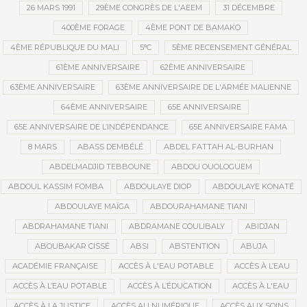
26 MARS 1991
29ÈME CONGRÈS DE L'AEEM
31 DÉCEMBRE
400ÈME FORAGE
4ÈME PONT DE BAMAKO
4ÈME RÉPUBLIQUE DU MALI
5°C
5ÈME RECENSEMENT GÉNÉRAL
61ÈME ANNIVERSAIRE
62ÈME ANNIVERSAIRE
63ÈME ANNIVERSAIRE
63ÈME ANNIVERSAIRE DE L'ARMÉE MALIENNE
64ÈME ANNIVERSAIRE
65E ANNIVERSAIRE
65E ANNIVERSAIRE DE L’INDÉPENDANCE
65E ANNIVERSAIRE FAMA
8 MARS
ABASS DEMBÉLÉ
ABDEL FATTAH AL-BURHAN
ABDELMADJID TEBBOUNE
ABDOU OUOLOGUEM
ABDOUL KASSIM FOMBA
ABDOULAYE DIOP
ABDOULAYE KONATÉ
ABDOULAYE MAÏGA
ABDOURAHAMANE TIANI
ABDRAHAMANE TIANI
ABDRAMANE COULIBALY
ABIDJAN
ABOUBAKAR CISSÉ
ABSI
ABSTENTION
ABUJA
ACADÉMIE FRANÇAISE
ACCÈS À L'EAU POTABLE
ACCÈS À L’EAU
ACCÈS À L’EAU POTABLE
ACCÈS À L’ÉDUCATION
ACCÈS À L'EAU
ACCÈS À LA JUSTICE
ACCÈS AU NUMÉRIQUE
ACCÈS AUX SOINS