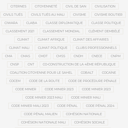
CITERNES
CITOYENNETÉ
CIVIL DE SAN
CIVILISATION
CIVILS TUÉS
CIVILS TUÉS AU MALI
CIVISME
CIVISME ROUTIER
CIWARA
CLABA
CLASSE DIPLOMATIQUE
CLASSE POLITIQUE
CLASSEMENT 2021
CLASSEMENT MONDIAL
CLÉMENT DEMBÉLÉ
CLIMAT
CLIMAT AFRIQUE
CLIMAT DES AFFAIRES
CLIMAT MALI
CLIMAT POLITIQUE
CLUBS PROFESSIONNELS
CMA
CMAS
CMDT
CMSS
CNDH
CNECE
CNPM
CNSP
CNT
CO-CONSTRUCTION DE LA 4ÈME RÉPUBLIQUE
COALITION CITOYENNE POUR LE SAHEL
COBALT
COCAÏNE
COCEM
CODE DE LA ROUTE
CODE DE PROCÉDURE PÉNALE
CODE MINIER
CODE MINIER 2023
CODE MINIER 2023
CODE MINIER 2023 MALI
CODE MINIER MALI
CODE MINIER MALI 2023
CODE PÉNAL
CODE PÉNAL 2024
CODE PÉNAL MALIEN
COHÉSION NATIONALE
COHÉSION NATIONALE MALI
COHÉSION SOCIALE