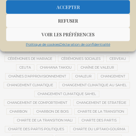
CENTRE DE SANTÉ COMMUNAUTAIRE
CENTRE DU MALI
ACCEPTER
CENTRE INTERNATIONAL DE CONFÉRENCES DE BAMAKO
REFUSER
CENTRE MALI
CENTRE NATIONAL DES EXAMENS ET CONCOURS DE L’ÉDUCATION
VOIR LES PRÉFÉRENCES
CENTRES DE DONNÉES
CERCLE DE RÉFLEXION À DISTANCE
Politique de cookies
Déclaration de confidentialité
CÉRÉALES
CÉRÉALES RUSSES
CÉRÉMONIE DE DÉCORATION
CÉRÉMONIES DE MARIAGE
CÉRÉMONIES SOCIALES
CERVEAU
CEUTA
CHAHANA TAKIOU
CHAÎNE DE VALEUR
CHAÎNES D’APPROVISIONNEMENT
CHALEUR
CHANGEMENT
CHANGEMENT CLIMATIQUE
CHANGEMENT CLIMATIQUE AU SAHEL
CHANGEMENT CLIMATIQUE SAHEL
CHANGEMENT DE COMPORTEMENT
CHANGEMENT DE STRATÉGIE
CHARBON
CHARBON DE BOIS
CHARTE DE LA TRANSITION
CHARTE DE LA TRANSITION MALI
CHARTE DES PARTIS
CHARTE DES PARTIS POLITIQUES
CHARTE DU LIPTAKO-GOURMA