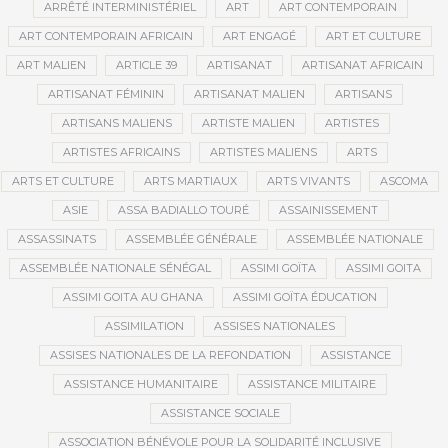
ARRÊTÉ INTERMINISTÉRIEL
ART
ART CONTEMPORAIN
ART CONTEMPORAIN AFRICAIN
ART ENGAGÉ
ART ET CULTURE
ART MALIEN
ARTICLE 39
ARTISANAT
ARTISANAT AFRICAIN
ARTISANAT FÉMININ
ARTISANAT MALIEN
ARTISANS
ARTISANS MALIENS
ARTISTE MALIEN
ARTISTES
ARTISTES AFRICAINS
ARTISTES MALIENS
ARTS
ARTS ET CULTURE
ARTS MARTIAUX
ARTS VIVANTS
ASCOMA
ASIE
ASSA BADIALLO TOURÉ
ASSAINISSEMENT
ASSASSINATS
ASSEMBLÉE GÉNÉRALE
ASSEMBLÉE NATIONALE
ASSEMBLÉE NATIONALE SÉNÉGAL
ASSIMI GOÏTA
ASSIMI GOITA
ASSIMI GOITA AU GHANA
ASSIMI GOÏTA ÉDUCATION
ASSIMILATION
ASSISES NATIONALES
ASSISES NATIONALES DE LA REFONDATION
ASSISTANCE
ASSISTANCE HUMANITAIRE
ASSISTANCE MILITAIRE
ASSISTANCE SOCIALE
ASSOCIATION BÉNÉVOLE POUR LA SOLIDARITÉ INCLUSIVE