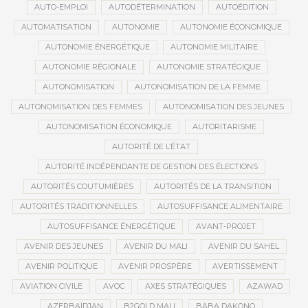
AUTO-EMPLOI
AUTODÉTERMINATION
AUTOÉDITION
AUTOMATISATION
AUTONOMIE
AUTONOMIE ÉCONOMIQUE
AUTONOMIE ÉNERGÉTIQUE
AUTONOMIE MILITAIRE
AUTONOMIE RÉGIONALE
AUTONOMIE STRATÉGIQUE
AUTONOMISATION
AUTONOMISATION DE LA FEMME
AUTONOMISATION DES FEMMES
AUTONOMISATION DES JEUNES
AUTONOMISATION ÉCONOMIQUE
AUTORITARISME
AUTORITÉ DE L’ÉTAT
AUTORITÉ INDÉPENDANTE DE GESTION DES ÉLECTIONS
AUTORITÉS COUTUMIÈRES
AUTORITÉS DE LA TRANSITION
AUTORITÉS TRADITIONNELLES
AUTOSUFFISANCE ALIMENTAIRE
AUTOSUFFISANCE ÉNERGÉTIQUE
AVANT-PROJET
AVENIR DES JEUNES
AVENIR DU MALI
AVENIR DU SAHEL
AVENIR POLITIQUE
AVENIR PROSPÈRE
AVERTISSEMENT
AVIATION CIVILE
AVOC
AXES STRATÉGIQUES
AZAWAD
AZERBAÏDJAN
B2GOLD MALI
BABA DAKONO