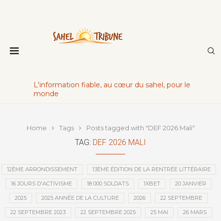
L'information fiable, au cœur du sahel, pour le
monde
Home
Tags
Posts tagged with "DEF 2026 Mali"
TAG:
DEF 2026 MALI
12ÈME ARRONDISSEMENT
13ÈME ÉDITION DE LA RENTRÉE LITTÉRAIRE
16 JOURS D'ACTIVISME
18 000 SOLDATS
1XBET
20 JANVIER
2025
2025 ANNÉE DE LA CULTURE
2026
22 SEPTEMBRE
22 SEPTEMBRE 2023
22 SEPTEMBRE 2025
25 MAI
26 MARS