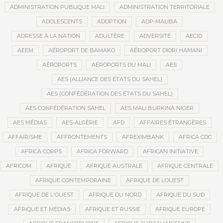
ADMINISTRATION PUBLIQUE MALI
ADMINISTRATION TERRITORIALE
ADOLESCENTS
ADOPTION
ADP-MALIBA
ADRESSE À LA NATION
ADULTÈRE
ADVERSITÉ
AECID
AEEM
AÉROPORT DE BAMAKO
AÉROPORT DIORI HAMANI
AÉROPORTS
AÉROPORTS DU MALI
AES
AES (ALLIANCE DES ÉTATS DU SAHEL)
AES (CONFÉDÉRATION DES ÉTATS DU SAHEL)
AES CONFÉDÉRATION SAHEL
AES MALI BURKINA NIGER
AES MÉDIAS
AES-ALGÉRIE
AFD
AFFAIRES ÉTRANGÈRES
AFFAIRISME
AFFRONTEMENTS
AFREXIMBANK
AFRICA CDC
AFRICA CORPS
AFRICA FORWARD
AFRICAN INITIATIVE
AFRICOM
AFRIQUE
AFRIQUE AUSTRALE
AFRIQUE CENTRALE
AFRIQUE CONTEMPORAINE
AFRIQUE DE L’OUEST
AFRIQUE DE L'OUEST
AFRIQUE DU NORD
AFRIQUE DU SUD
AFRIQUE ET MÉDIAS
AFRIQUE ET RUSSIE
AFRIQUE EUROPE