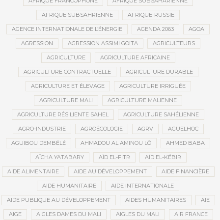
AFRIQUE FRANCOPHONE
AFRIQUE SUBSAHARIENNE
AFRIQUE SUBSAHRIENNE
AFRIQUE-RUSSIE
AGENCE INTERNATIONALE DE L’ÉNERGIE
AGENDA 2063
AGOA
AGRESSION
AGRESSION ASSIMI GOITA
AGRICULTEURS
AGRICULTURE
AGRICULTURE AFRICAINE
AGRICULTURE CONTRACTUELLE
AGRICULTURE DURABLE
AGRICULTURE ET ÉLEVAGE
AGRICULTURE IRRIGUÉE
AGRICULTURE MALI
AGRICULTURE MALIENNE
AGRICULTURE RÉSILIENTE SAHEL
AGRICULTURE SAHÉLIENNE
AGRO-INDUSTRIE
AGROÉCOLOGIE
AGRV
AGUELHOC
AGUIBOU DEMBÉLÉ
AHMADOU AL AMINOU LÔ
AHMED BABA
AÏCHA YATABARY
AÏD EL-FITR
AÏD EL-KÉBIR
AIDE ALIMENTAIRE
AIDE AU DÉVELOPPEMENT
AIDE FINANCIÈRE
AIDE HUMANITAIRE
AIDE INTERNATIONALE
AIDE PUBLIQUE AU DÉVELOPPEMENT
AIDES HUMANITAIRES
AIE
AIGE
AIGLES DAMES DU MALI
AIGLES DU MALI
AIR FRANCE