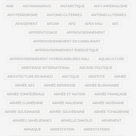
ANR
ANTANANARIVO
ANTARCTIQUE
ANTI-IMPÉRIALISME
ANTITERRORISME
ANTONIO GUTERRES
ANTÓNIO GUTERRES
APAISEMENT
APCAM
APD
APEX MALI
APJ
APPRENTISSAGE
APPROVISIONNEMENT
APPROVISIONNEMENT EN CARBURANT
APPROVISIONNEMENT ÉNERGÉTIQUE
APPROVISIONNEMENT HYDROCARBURES MALI
AQUACULTURE
ARBITRAGE INTERNATIONAL
ARCANE POLITIQUE
ARCHITECTURE EN BANCO
ARCTIQUE
ARISTOTE
ARMÉE
ARMÉE AES
ARMÉE BÉNINOISE
ARMÉE BURKINABÉ
ARMÉE CONFÉDÉRALE
ARMÉE ET NATION
ARMÉE FRANÇAISE
ARMÉE GUINÉENNE
ARMÉE MALIENNE
ARMÉE NIGÉRIANE
ARMÉE SOUDANAISE
ARMÉE SOUVERAINE
ARMÉE TCHADIENNE
ARMÉES SAHÉLIENNES
ARMELLE DAKOUO
ARMEMENT
ARNAQUE
ARRESTATION
ARRESTATIONS