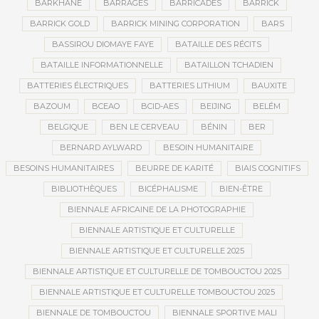
BARKHANE
BARRAGES
BARRICADES
BARRICK
BARRICK GOLD
BARRICK MINING CORPORATION
BARS
BASSIROU DIOMAYE FAYE
BATAILLE DES RÉCITS
BATAILLE INFORMATIONNELLE
BATAILLON TCHADIEN
BATTERIES ÉLECTRIQUES
BATTERIES LITHIUM
BAUXITE
BAZOUM
BCEAO
BCID-AES
BEIJING
BELÉM
BELGIQUE
BEN LE CERVEAU
BÉNIN
BER
BERNARD AYLWARD
BESOIN HUMANITAIRE
BESOINS HUMANITAIRES
BEURRE DE KARITÉ
BIAIS COGNITIFS
BIBLIOTHÈQUES
BICÉPHALISME
BIEN-ÊTRE
BIENNALE AFRICAINE DE LA PHOTOGRAPHIE
BIENNALE ARTISTIQUE ET CULTURELLE
BIENNALE ARTISTIQUE ET CULTURELLE 2025
BIENNALE ARTISTIQUE ET CULTURELLE DE TOMBOUCTOU 2025
BIENNALE ARTISTIQUE ET CULTURELLE TOMBOUCTOU 2025
BIENNALE DE TOMBOUCTOU
BIENNALE SPORTIVE MALI