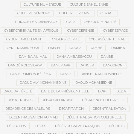
CULTURE NUMÉRIQUE
CULTURE SAHÉLIENNE
CULTURE SÉNOUFO
CULTURE URBAINE
CURAGE
CURAGE DES CANIVEAUX
CVJR
CYBERCRIMINALITÉ
CYBERCRIMINALITÉ EN AFRIQUE
CYBERDÉFENSE
CYBERESPACE
CYBERHARCÈLEMENT
CYBERSÉCURITÉ
CYBERSÉCURITÉ MALI
CYRIL RAMAPHOSA
DAECH
DAKAR
DAMBÉ
DAMIBA
DAMIBA AU MALI
DANA AMBASSAGOU
DANBÉ
DANBÉ KOLOSIBAW
DANEMARK
DANGER
DANGORONI
DANIEL SIMÉON KÉLÉMA
DANSE
DANSE TRADITIONNELLE
DAOUD ALY MOHAMMEDINE
DAOUD MOHAMEDINE
DAOUDA TÉKÉTÉ
DATE DE LA PRÉSIDENTIELLE
DDR-I
DÉBAT
DÉBAT PUBLIC
DÉBROUILLARDISE
DÉCADENCE CULTURELLE
DÉCADENCE DES VALEURS
DÉCAPITATION
DÉCENTRALISATION
DÉCENTRALISATION AU MALI
DÉCENTRALISATION CULTURELLE
DÉCEPTION
DÉCÈS
DÉCÈS DU PAPE FRANÇOIS
DÉCHETS