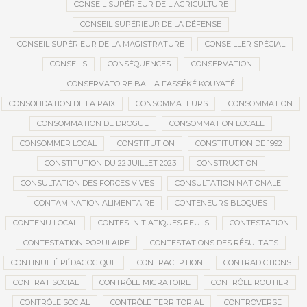
CONSEIL SUPÉRIEUR DE L'AGRICULTURE
CONSEIL SUPÉRIEUR DE LA DÉFENSE
CONSEIL SUPÉRIEUR DE LA MAGISTRATURE
CONSEILLER SPÉCIAL
CONSEILS
CONSÉQUENCES
CONSERVATION
CONSERVATOIRE BALLA FASSÉKÉ KOUYATÉ
CONSOLIDATION DE LA PAIX
CONSOMMATEURS
CONSOMMATION
CONSOMMATION DE DROGUE
CONSOMMATION LOCALE
CONSOMMER LOCAL
CONSTITUTION
CONSTITUTION DE 1992
CONSTITUTION DU 22 JUILLET 2023
CONSTRUCTION
CONSULTATION DES FORCES VIVES
CONSULTATION NATIONALE
CONTAMINATION ALIMENTAIRE
CONTENEURS BLOQUÉS
CONTENU LOCAL
CONTES INITIATIQUES PEULS
CONTESTATION
CONTESTATION POPULAIRE
CONTESTATIONS DES RÉSULTATS
CONTINUITÉ PÉDAGOGIQUE
CONTRACEPTION
CONTRADICTIONS
CONTRAT SOCIAL
CONTRÔLE MIGRATOIRE
CONTRÔLE ROUTIER
CONTRÔLE SOCIAL
CONTRÔLE TERRITORIAL
CONTROVERSE