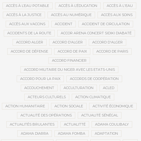
ACCÈS À L’EAU POTABLE
ACCÈS À L’ÉDUCATION
ACCÈS À L'EAU
ACCÈS À LA JUSTICE
ACCÈS AU NUMÉRIQUE
ACCÈS AUX SOINS
ACCÈS AUX VACCINS
ACCIDENT
ACCIDENT DE CIRCULATION
ACCIDENTS DE LA ROUTE
ACCOR ARENA CONCERT SIDIKI DIABATÉ
ACCORD ALGER
ACCORD D’ALGER
ACCORD D'ALGER
ACCORD DE DÉFENSE
ACCORD DE PAIX
ACCORD DE PARIS
ACCORD FINANCIER
ACCORD MILITAIRE DU NIGER AVEC LES ETATS-UNIS
ACCORD POUR LA PAIX
ACCORDS DE COOPÉRATION
ACCOUCHEMENT
ACCULTURATION
ACLED
ACTEURS CULTURELS
ACTION CLIMATIQUE
ACTION HUMANITAIRE
ACTION SOCIALE
ACTIVITÉ ÉCONOMIQUE
ACTUALITÉ DES OPÉRATIONS
ACTUALITÉ SÉNÉGAL
ACTUALITÉS BRULANTES
ACTUALITTÉ
ADAMA COULIBALY
ADAMA DIARRA
ADAMA FOMBA
ADAPTATION