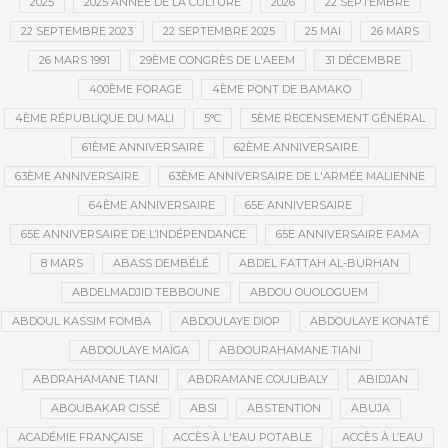
2025
2025 ANNÉE DE LA CULTURE
2026
22 SEPTEMBRE
22 SEPTEMBRE 2023
22 SEPTEMBRE 2025
25 MAI
26 MARS
26 MARS 1991
29ÈME CONGRÈS DE L'AEEM
31 DÉCEMBRE
400ÈME FORAGE
4ÈME PONT DE BAMAKO
4ÈME RÉPUBLIQUE DU MALI
5°C
5ÈME RECENSEMENT GÉNÉRAL
61ÈME ANNIVERSAIRE
62ÈME ANNIVERSAIRE
63ÈME ANNIVERSAIRE
63ÈME ANNIVERSAIRE DE L'ARMÉE MALIENNE
64ÈME ANNIVERSAIRE
65E ANNIVERSAIRE
65E ANNIVERSAIRE DE L’INDÉPENDANCE
65E ANNIVERSAIRE FAMA
8 MARS
ABASS DEMBÉLÉ
ABDEL FATTAH AL-BURHAN
ABDELMADJID TEBBOUNE
ABDOU OUOLOGUEM
ABDOUL KASSIM FOMBA
ABDOULAYE DIOP
ABDOULAYE KONATÉ
ABDOULAYE MAÏGA
ABDOURAHAMANE TIANI
ABDRAHAMANE TIANI
ABDRAMANE COULIBALY
ABIDJAN
ABOUBAKAR CISSÉ
ABSI
ABSTENTION
ABUJA
ACADÉMIE FRANÇAISE
ACCÈS À L'EAU POTABLE
ACCÈS À L’EAU