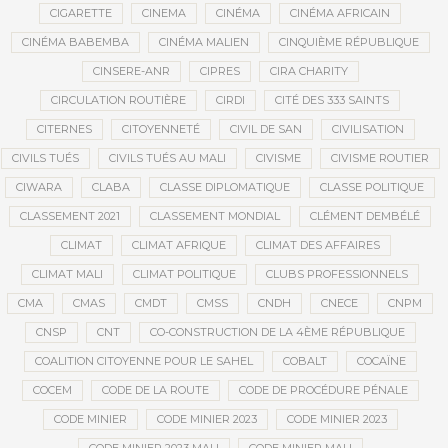
CIGARETTE
CINEMA
CINÉMA
CINÉMA AFRICAIN
CINÉMA BABEMBA
CINÉMA MALIEN
CINQUIÈME RÉPUBLIQUE
CINSERE-ANR
CIPRES
CIRA CHARITY
CIRCULATION ROUTIÈRE
CIRDI
CITÉ DES 333 SAINTS
CITERNES
CITOYENNETÉ
CIVIL DE SAN
CIVILISATION
CIVILS TUÉS
CIVILS TUÉS AU MALI
CIVISME
CIVISME ROUTIER
CIWARA
CLABA
CLASSE DIPLOMATIQUE
CLASSE POLITIQUE
CLASSEMENT 2021
CLASSEMENT MONDIAL
CLÉMENT DEMBÉLÉ
CLIMAT
CLIMAT AFRIQUE
CLIMAT DES AFFAIRES
CLIMAT MALI
CLIMAT POLITIQUE
CLUBS PROFESSIONNELS
CMA
CMAS
CMDT
CMSS
CNDH
CNECE
CNPM
CNSP
CNT
CO-CONSTRUCTION DE LA 4ÈME RÉPUBLIQUE
COALITION CITOYENNE POUR LE SAHEL
COBALT
COCAÏNE
COCEM
CODE DE LA ROUTE
CODE DE PROCÉDURE PÉNALE
CODE MINIER
CODE MINIER 2023
CODE MINIER 2023