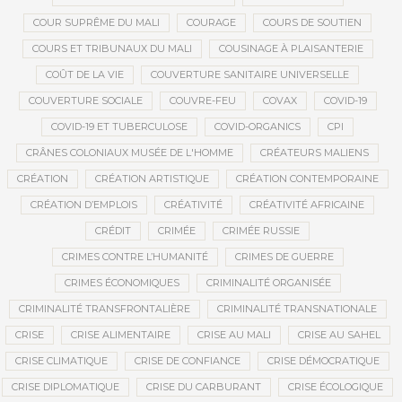
COUR SUPRÊME DU MALI
COURAGE
COURS DE SOUTIEN
COURS ET TRIBUNAUX DU MALI
COUSINAGE À PLAISANTERIE
COÛT DE LA VIE
COUVERTURE SANITAIRE UNIVERSELLE
COUVERTURE SOCIALE
COUVRE-FEU
COVAX
COVID-19
COVID-19 ET TUBERCULOSE
COVID-ORGANICS
CPI
CRÂNES COLONIAUX MUSÉE DE L'HOMME
CRÉATEURS MALIENS
CRÉATION
CRÉATION ARTISTIQUE
CRÉATION CONTEMPORAINE
CRÉATION D’EMPLOIS
CRÉATIVITÉ
CRÉATIVITÉ AFRICAINE
CRÉDIT
CRIMÉE
CRIMÉE RUSSIE
CRIMES CONTRE L’HUMANITÉ
CRIMES DE GUERRE
CRIMES ÉCONOMIQUES
CRIMINALITÉ ORGANISÉE
CRIMINALITÉ TRANSFRONTALIÈRE
CRIMINALITÉ TRANSNATIONALE
CRISE
CRISE ALIMENTAIRE
CRISE AU MALI
CRISE AU SAHEL
CRISE CLIMATIQUE
CRISE DE CONFIANCE
CRISE DÉMOCRATIQUE
CRISE DIPLOMATIQUE
CRISE DU CARBURANT
CRISE ÉCOLOGIQUE