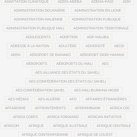
ADAPTATION CLIMATIQUE
ADDIS-ABEBA
ADEMA-PASJ
ADM
ADMINISTRATION DOUANIÈRE
ADMINISTRATION EN LIGNE
ADMINISTRATION MALIENNE
ADMINISTRATION PUBLIQUE
ADMINISTRATION PUBLIQUE MALI
ADMINISTRATION TERRITORIALE
ADOLESCENTS
ADOPTION
ADP-MALIBA
ADRESSE À LA NATION
ADULTÈRE
ADVERSITÉ
AECID
AEEM
AÉROPORT DE BAMAKO
AÉROPORT DIORI HAMANI
AÉROPORTS
AÉROPORTS DU MALI
AES
AES (ALLIANCE DES ÉTATS DU SAHEL)
AES (CONFÉDÉRATION DES ÉTATS DU SAHEL)
AES CONFÉDÉRATION SAHEL
AES MALI BURKINA NIGER
AES MÉDIAS
AES-ALGÉRIE
AFD
AFFAIRES ÉTRANGÈRES
AFFAIRISME
AFFRONTEMENTS
AFREXIMBANK
AFRICA CDC
AFRICA CORPS
AFRICA FORWARD
AFRICAN INITIATIVE
AFRICOM
AFRIQUE
AFRIQUE AUSTRALE
AFRIQUE CENTRALE
AFRIQUE CONTEMPORAINE
AFRIQUE DE L’OUEST