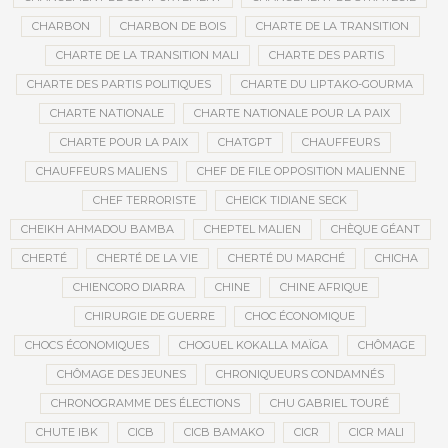
CHARBON
CHARBON DE BOIS
CHARTE DE LA TRANSITION
CHARTE DE LA TRANSITION MALI
CHARTE DES PARTIS
CHARTE DES PARTIS POLITIQUES
CHARTE DU LIPTAKO-GOURMA
CHARTE NATIONALE
CHARTE NATIONALE POUR LA PAIX
CHARTE POUR LA PAIX
CHATGPT
CHAUFFEURS
CHAUFFEURS MALIENS
CHEF DE FILE OPPOSITION MALIENNE
CHEF TERRORISTE
CHEICK TIDIANE SECK
CHEIKH AHMADOU BAMBA
CHEPTEL MALIEN
CHÈQUE GÉANT
CHERTÉ
CHERTÉ DE LA VIE
CHERTÉ DU MARCHÉ
CHICHA
CHIENCORO DIARRA
CHINE
CHINE AFRIQUE
CHIRURGIE DE GUERRE
CHOC ÉCONOMIQUE
CHOCS ÉCONOMIQUES
CHOGUEL KOKALLA MAÏGA
CHÔMAGE
CHÔMAGE DES JEUNES
CHRONIQUEURS CONDAMNÉS
CHRONOGRAMME DES ÉLECTIONS
CHU GABRIEL TOURÉ
CHUTE IBK
CICB
CICB BAMAKO
CICR
CICR MALI