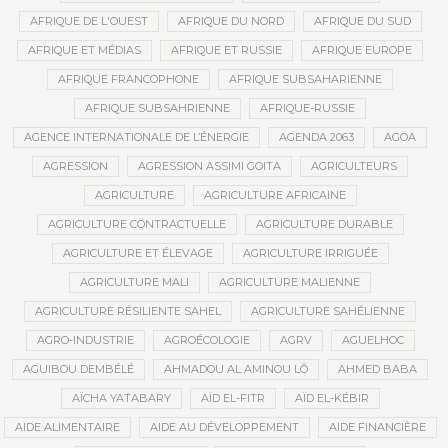
AFRIQUE DE L'OUEST
AFRIQUE DU NORD
AFRIQUE DU SUD
AFRIQUE ET MÉDIAS
AFRIQUE ET RUSSIE
AFRIQUE EUROPE
AFRIQUE FRANCOPHONE
AFRIQUE SUBSAHARIENNE
AFRIQUE SUBSAHRIENNE
AFRIQUE-RUSSIE
AGENCE INTERNATIONALE DE L’ÉNERGIE
AGENDA 2063
AGOA
AGRESSION
AGRESSION ASSIMI GOITA
AGRICULTEURS
AGRICULTURE
AGRICULTURE AFRICAINE
AGRICULTURE CONTRACTUELLE
AGRICULTURE DURABLE
AGRICULTURE ET ÉLEVAGE
AGRICULTURE IRRIGUÉE
AGRICULTURE MALI
AGRICULTURE MALIENNE
AGRICULTURE RÉSILIENTE SAHEL
AGRICULTURE SAHÉLIENNE
AGRO-INDUSTRIE
AGROÉCOLOGIE
AGRV
AGUELHOC
AGUIBOU DEMBÉLÉ
AHMADOU AL AMINOU LÔ
AHMED BABA
AÏCHA YATABARY
AÏD EL-FITR
AÏD EL-KÉBIR
AIDE ALIMENTAIRE
AIDE AU DÉVELOPPEMENT
AIDE FINANCIÈRE