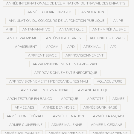
ANNÉE INTERNATIONALE DE L'ÉLIMINATION DU TRAVAIL DES ENFANTS
ANNÉE SCOLAIRE 2020-2021
ANNULATION
ANNULATION DU CONCOURS DE LA FONCTION PUBLIQUE
ANPE
ANR
ANTANANARIVO
ANTARCTIQUE
ANTI-IMPÉRIALISME
ANTITERRORISME
ANTÓNIO GUTERRES
ANTONIO GUTERRES
APAISEMENT
APCAM
APD
APEX MALI
APJ
APPRENTISSAGE
APPROVISIONNEMENT
APPROVISIONNEMENT EN CARBURANT
APPROVISIONNEMENT ÉNERGÉTIQUE
APPROVISIONNEMENT HYDROCARBURES MALI
AQUACULTURE
ARBITRAGE INTERNATIONAL
ARCANE POLITIQUE
ARCHITECTURE EN BANCO
ARCTIQUE
ARISTOTE
ARMÉE
ARMÉE AES
ARMÉE BÉNINOISE
ARMÉE BURKINABÉ
ARMÉE CONFÉDÉRALE
ARMÉE ET NATION
ARMÉE FRANÇAISE
ARMÉE GUINÉENNE
ARMÉE MALIENNE
ARMÉE NIGÉRIANE
ARMÉE SOUDANAISE
ARMÉE SOUVERAINE
ARMÉE TCHADIENNE