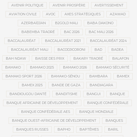
AVENIR POLITIQUE
AVENIR PROSPÈRE
AVERTISSEMENT
AVIATION CIVILE
AVOC
AXES STRATÉGIQUES
AZAWAD
AZERBAÏDJAN
B2GOLD MALI
BABA DAKONO
BABEMBA TRAORÉ
BAC 2026
BAC MALI 2026
BACCALAURÉAT
BACCALAURÉAT 2021
BACCALAURÉAT 2024
BACCALAURÉAT MALI
BACODJICORONI
BAD
BADEA
BAH NDAW
BAISSE DES PRIX
BAKARY TRAORÉ
BALAFON
BAMAKO
BAMAKO 2025
BAMAKO 2026
BAMAKO SÉCURITÉ
BAMAKO SPORT 2026
BAMAKO-SÉNOU
BAMBARA
BAMEX
BAMEX 2025
BANDE DE GAZA
BANDIAGARA
BANDIOUGOU DANTÉ
BANDITISME
BANGUI
BANQUE
BANQUE AFRICAINE DE DÉVELOPPEMENT
BANQUE CONFÉDÉRALE
BANQUE CONFÉDÉRALE AES
BANQUE MONDIALE
BANQUE OUEST-AFRICAINE DE DÉVELOPPEMENT
BANQUES
BANQUES RUSSES
BAPHO
BAPTÊMES
BARIL