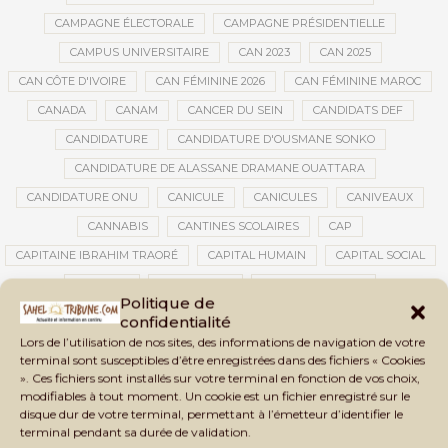
CAMPAGNE ÉLECTORALE
CAMPAGNE PRÉSIDENTIELLE
CAMPUS UNIVERSITAIRE
CAN 2023
CAN 2025
CAN CÔTE D'IVOIRE
CAN FÉMININE 2026
CAN FÉMININE MAROC
CANADA
CANAM
CANCER DU SEIN
CANDIDATS DEF
CANDIDATURE
CANDIDATURE D'OUSMANE SONKO
CANDIDATURE DE ALASSANE DRAMANE OUATTARA
CANDIDATURE ONU
CANICULE
CANICULES
CANIVEAUX
CANNABIS
CANTINES SCOLAIRES
CAP
CAPITAINE IBRAHIM TRAORÉ
CAPITAL HUMAIN
CAPITAL SOCIAL
CAPITOLE
CARBURANT
CARBURANT MALI
Politique de
CARTE D’IDENTITÉ BIOMÉTRIQUE
CARTE NINA
CARTONS ROUGES
confidentialité
Lors de l’utilisation de nos sites, des informations de navigation de votre
CASABLANCA
CATASTROPHE
CATASTROPHE NATURELLE
terminal sont susceptibles d’être enregistrées dans des fichiers « Cookies
CATASTROPHES CLIMATIQUES
CATASTROPHES NATURELLES
». Ces fichiers sont installés sur votre terminal en fonction de vos choix,
modifiables à tout moment. Un cookie est un fichier enregistré sur le
CAUTION 10 000 DOLLARS
CAUTION DE VISA
CDAT
CECOGEC
disque dur de votre terminal, permettant à l’émetteur d’identifier le
CÉDÉAO
CEDEAO
CEI
CÉLÉBRATION NATIONALE
CEMAC
terminal pendant sa durée de validation.