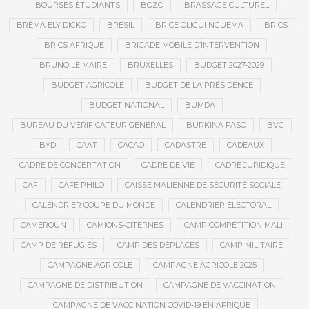
BOURSES ÉTUDIANTS
BOZO
BRASSAGE CULTUREL
BRÉMA ELY DICKO
BRÉSIL
BRICE OLIGUI NGUEMA
BRICS
BRICS AFRIQUE
BRIGADE MOBILE D’INTERVENTION
BRUNO LE MAIRE
BRUXELLES
BUDGET 2027-2029
BUDGET AGRICOLE
BUDGET DE LA PRÉSIDENCE
BUDGET NATIONAL
BUMDA
BUREAU DU VÉRIFICATEUR GÉNÉRAL
BURKINA FASO
BVG
BYD
CAAT
CACAO
CADASTRE
CADEAUX
CADRE DE CONCERTATION
CADRE DE VIE
CADRE JURIDIQUE
CAF
CAFÉ PHILO
CAISSE MALIENNE DE SÉCURITÉ SOCIALE
CALENDRIER COUPE DU MONDE
CALENDRIER ÉLECTORAL
CAMEROUN
CAMIONS-CITERNES
CAMP COMPÉTITION MALI
CAMP DE RÉFUGIÉS
CAMP DES DÉPLACÉS
CAMP MILITAIRE
CAMPAGNE AGRICOLE
CAMPAGNE AGRICOLE 2025
CAMPAGNE DE DISTRIBUTION
CAMPAGNE DE VACCINATION
CAMPAGNE DE VACCINATION COVID-19 EN AFRIQUE