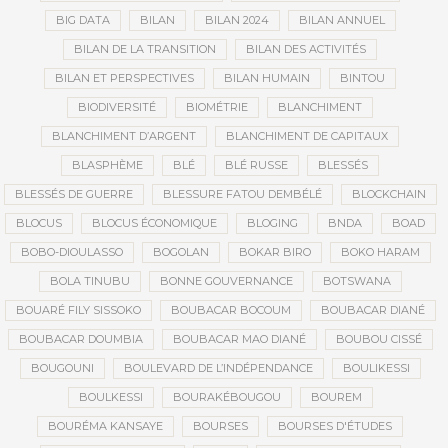
BIG DATA
BILAN
BILAN 2024
BILAN ANNUEL
BILAN DE LA TRANSITION
BILAN DES ACTIVITÉS
BILAN ET PERSPECTIVES
BILAN HUMAIN
BINTOU
BIODIVERSITÉ
BIOMÉTRIE
BLANCHIMENT
BLANCHIMENT D’ARGENT
BLANCHIMENT DE CAPITAUX
BLASPHÈME
BLÉ
BLÉ RUSSE
BLESSÉS
BLESSÉS DE GUERRE
BLESSURE FATOU DEMBÉLÉ
BLOCKCHAIN
BLOCUS
BLOCUS ÉCONOMIQUE
BLOGING
BNDA
BOAD
BOBO-DIOULASSO
BOGOLAN
BOKAR BIRO
BOKO HARAM
BOLA TINUBU
BONNE GOUVERNANCE
BOTSWANA
BOUARÉ FILY SISSOKO
BOUBACAR BOCOUM
BOUBACAR DIANÉ
BOUBACAR DOUMBIA
BOUBACAR MAO DIANÉ
BOUBOU CISSÉ
BOUGOUNI
BOULEVARD DE L’INDÉPENDANCE
BOULIKESSI
BOULKESSI
BOURAKÉBOUGOU
BOUREM
BOURÉMA KANSAYE
BOURSES
BOURSES D'ÉTUDES