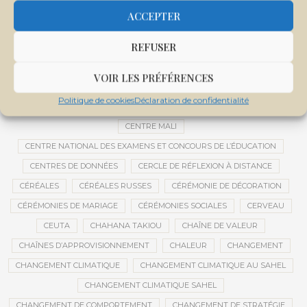
CEMAPI
CEN-SNESUP
CENOU
CENSURE
ACCEPTER
CENTRAFRIQUE
CENTRALE SOLAIRE
REFUSER
CENTRALE SOLAIRE DE SANANKOROBA
CENTRALES SOLAIRES
CENTRE D'INTELLIGENCE ARTIFICIELLE
VOIR LES PRÉFÉRENCES
CENTRE DE SANTÉ COMMUNAUTAIRE
CENTRE DU MALI
Politique de cookies
Déclaration de confidentialité
CENTRE INTERNATIONAL DE CONFÉRENCES DE BAMAKO
CENTRE MALI
CENTRE NATIONAL DES EXAMENS ET CONCOURS DE L’ÉDUCATION
CENTRES DE DONNÉES
CERCLE DE RÉFLEXION À DISTANCE
CÉRÉALES
CÉRÉALES RUSSES
CÉRÉMONIE DE DÉCORATION
CÉRÉMONIES DE MARIAGE
CÉRÉMONIES SOCIALES
CERVEAU
CEUTA
CHAHANA TAKIOU
CHAÎNE DE VALEUR
CHAÎNES D’APPROVISIONNEMENT
CHALEUR
CHANGEMENT
CHANGEMENT CLIMATIQUE
CHANGEMENT CLIMATIQUE AU SAHEL
CHANGEMENT CLIMATIQUE SAHEL
CHANGEMENT DE COMPORTEMENT
CHANGEMENT DE STRATÉGIE