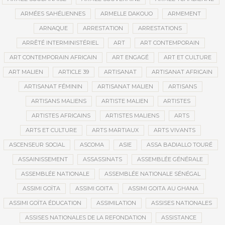
ARMÉES SAHÉLIENNES
ARMELLE DAKOUO
ARMEMENT
ARNAQUE
ARRESTATION
ARRESTATIONS
ARRÊTÉ INTERMINISTÉRIEL
ART
ART CONTEMPORAIN
ART CONTEMPORAIN AFRICAIN
ART ENGAGÉ
ART ET CULTURE
ART MALIEN
ARTICLE 39
ARTISANAT
ARTISANAT AFRICAIN
ARTISANAT FÉMININ
ARTISANAT MALIEN
ARTISANS
ARTISANS MALIENS
ARTISTE MALIEN
ARTISTES
ARTISTES AFRICAINS
ARTISTES MALIENS
ARTS
ARTS ET CULTURE
ARTS MARTIAUX
ARTS VIVANTS
ASCENSEUR SOCIAL
ASCOMA
ASIE
ASSA BADIALLO TOURÉ
ASSAINISSEMENT
ASSASSINATS
ASSEMBLÉE GÉNÉRALE
ASSEMBLÉE NATIONALE
ASSEMBLÉE NATIONALE SÉNÉGAL
ASSIMI GOÏTA
ASSIMI GOITA
ASSIMI GOITA AU GHANA
ASSIMI GOÏTA ÉDUCATION
ASSIMILATION
ASSISES NATIONALES
ASSISES NATIONALES DE LA REFONDATION
ASSISTANCE