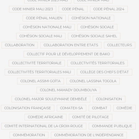
CODE MINIER 2023 MALI
CODE MINIER MALI
CODE MINIER MALI 2023
CODE PÉNAL
CODE PÉNAL 2024
CODE PÉNAL MALIEN
COHÉSION NATIONALE
COHÉSION NATIONALE MALI
COHÉSION SOCIALE
COHÉSION SOCIALE MALI
COHÉSION SOCIALE SAHEL
COLLABORATION
COLLABORATION ENTRE ETATS
COLLECTEURS
COLLECTIF POUR LE DÉVELOPPEMENT DE BAKO
COLLECTIVITÉ TERRITORIALE
COLLECTIVITÉS TERRITORIALES
COLLECTIVITÉS TERRITORIALES MALI
COLLÈGE DES CHEFS D’ÉTAT
COLONEL ASSIMI GOÏTA
COLONEL LASSINA TOGOLA
COLONEL MAMADY DOUMBOUYA
COLONEL-MAJOR SOULEYMANE DEMBÉLÉ
COLONISATION
COLONISATION FRANÇAISE
COMATEX-SA
COMBAT
COMÉDIE
COMÉDIE AFRICAINE
COMITÉ DE PILOTAGE
COMITÉ INTERNATIONAL DE LA CROIX-ROUGE
COMMANDE PUBLIQUE
COMMÉMORATION
COMMÉMORATION DE L'INDÉPENDANCE