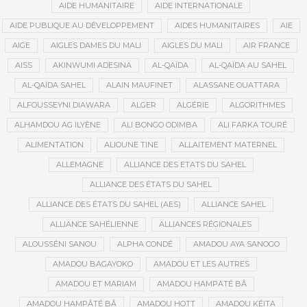
AIDE HUMANITAIRE
AIDE INTERNATIONALE
AIDE PUBLIQUE AU DÉVELOPPEMENT
AIDES HUMANITAIRES
AIE
AIGE
AIGLES DAMES DU MALI
AIGLES DU MALI
AIR FRANCE
AISS
AKINWUMI ADESINA
AL-QAÏDA
AL-QAÏDA AU SAHEL
AL-QAÏDA SAHEL
ALAIN MAUFINET
ALASSANE OUATTARA
ALFOUSSEYNI DIAWARA
ALGER
ALGÉRIE
ALGORITHMES
ALHAMDOU AG ILYÈNE
ALI BONGO ODIMBA
ALI FARKA TOURÉ
ALIMENTATION
ALIOUNE TINE
ALLAITEMENT MATERNEL
ALLEMAGNE
ALLIANCE DES ETATS DU SAHEL
ALLIANCE DES ÉTATS DU SAHEL
ALLIANCE DES ÉTATS DU SAHEL (AES)
ALLIANCE SAHEL
ALLIANCE SAHÉLIENNE
ALLIANCES RÉGIONALES
ALOUSSÉNI SANOU
ALPHA CONDÉ
AMADOU AYA SANOGO
AMADOU BAGAYOKO
AMADOU ET LES AUTRES
AMADOU ET MARIAM
AMADOU HAMPATÉ BÂ
AMADOU HAMPÂTÉ BÂ
AMADOU HOTT
AMADOU KÉITA