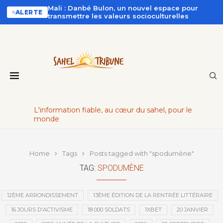
Mali : Danbé Bulon, un nouvel espace pour
ALERTE
transmettre les valeurs socioculturelles
L'information fiable, au cœur du sahel, pour le
monde
Home
Tags
Posts tagged with "spodumène"
TAG:
SPODUMÈNE
12ÈME ARRONDISSEMENT
13ÈME ÉDITION DE LA RENTRÉE LITTÉRAIRE
16 JOURS D'ACTIVISME
18 000 SOLDATS
1XBET
20 JANVIER