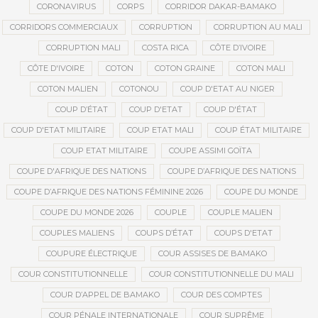
CORONAVIRUS
CORPS
CORRIDOR DAKAR-BAMAKO
CORRIDORS COMMERCIAUX
CORRUPTION
CORRUPTION AU MALI
CORRUPTION MALI
COSTA RICA
CÔTE D’IVOIRE
CÔTE D'IVOIRE
COTON
COTON GRAINE
COTON MALI
COTON MALIEN
COTONOU
COUP D'ETAT AU NIGER
COUP D’ÉTAT
COUP D'ETAT
COUP D'ÉTAT
COUP D'ETAT MILITAIRE
COUP ETAT MALI
COUP ÉTAT MILITAIRE
COUP ETAT MILITAIRE
COUPE ASSIMI GOÏTA
COUPE D'AFRIQUE DES NATIONS
COUPE D’AFRIQUE DES NATIONS
COUPE D’AFRIQUE DES NATIONS FÉMININE 2026
COUPE DU MONDE
COUPE DU MONDE 2026
COUPLE
COUPLE MALIEN
COUPLES MALIENS
COUPS D’ÉTAT
COUPS D'ETAT
COUPURE ÉLECTRIQUE
COUR ASSISES DE BAMAKO
COUR CONSTITUTIONNELLE
COUR CONSTITUTIONNELLE DU MALI
COUR D’APPEL DE BAMAKO
COUR DES COMPTES
COUR PÉNALE INTERNATIONALE
COUR SUPRÊME