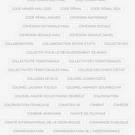
CODE MINIER 2023 MALI
CODE MINIER MALI
CODE MINIER MALI 2023
CODE PÉNAL
CODE PÉNAL 2024
CODE PÉNAL MALIEN
COHÉSION NATIONALE
COHÉSION NATIONALE MALI
COHÉSION SOCIALE
COHÉSION SOCIALE MALI
COHÉSION SOCIALE SAHEL
COLLABORATION
COLLABORATION ENTRE ETATS
COLLECTEURS
COLLECTIF POUR LE DÉVELOPPEMENT DE BAKO
COLLECTIVITÉ TERRITORIALE
COLLECTIVITÉS TERRITORIALES
COLLECTIVITÉS TERRITORIALES MALI
COLLÈGE DES CHEFS D’ÉTAT
COLLISION DE BUS
COLONEL ASSIMI GOÏTA
COLONEL LASSINA TOGOLA
COLONEL MAMADY DOUMBOUYA
COLONEL-MAJOR SOULEYMANE DEMBÉLÉ
COLONISATION
COLONISATION FRANÇAISE
COMATEX-SA
COMBAT
COMÉDIE
COMÉDIE AFRICAINE
COMITÉ DE PILOTAGE
COMITÉ INTERNATIONAL DE LA CROIX-ROUGE
COMMANDE PUBLIQUE
COMMÉMORATION
COMMÉMORATION DE L'INDÉPENDANCE