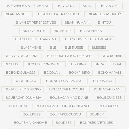
BIENNALE SPORTIVE MALI
BIG DATA
BILAN
BILAN 2024
BILAN ANNUEL
BILAN DE LA TRANSITION
BILAN DES ACTIVITÉS
BILAN ET PERSPECTIVES
BILAN HUMAIN
BINTOU
BIODIVERSITÉ
BIOMÉTRIE
BLANCHIMENT
BLANCHIMENT D’ARGENT
BLANCHIMENT DE CAPITAUX
BLASPHÈME
BLÉ
BLÉ RUSSE
BLESSÉS
BLESSÉS DE GUERRE
BLESSURE FATOU DEMBÉLÉ
BLOCKCHAIN
BLOCUS
BLOCUS ÉCONOMIQUE
BLOGING
BNDA
BOAD
BOBO-DIOULASSO
BOGOLAN
BOKAR BIRO
BOKO HARAM
BOLA TINUBU
BONNE GOUVERNANCE
BOTSWANA
BOUARÉ FILY SISSOKO
BOUBACAR BOCOUM
BOUBACAR DIANÉ
BOUBACAR DOUMBIA
BOUBACAR MAO DIANÉ
BOUBOU CISSÉ
BOUGOUNI
BOULEVARD DE L’INDÉPENDANCE
BOULIKESSI
BOULKESSI
BOURAKÉBOUGOU
BOUREM
BOURÉMA KANSAYE
BOURSES
BOURSES D'ÉTUDES