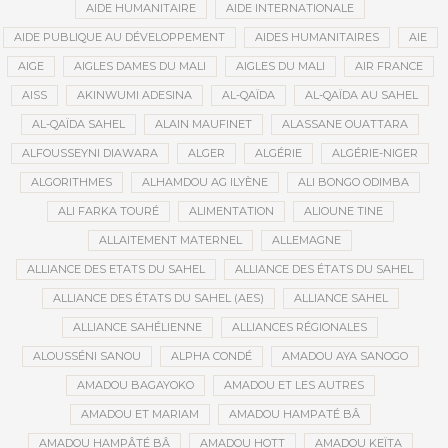
AIDE HUMANITAIRE
AIDE INTERNATIONALE
AIDE PUBLIQUE AU DÉVELOPPEMENT
AIDES HUMANITAIRES
AIE
AIGE
AIGLES DAMES DU MALI
AIGLES DU MALI
AIR FRANCE
AISS
AKINWUMI ADESINA
AL-QAÏDA
AL-QAÏDA AU SAHEL
AL-QAÏDA SAHEL
ALAIN MAUFINET
ALASSANE OUATTARA
ALFOUSSEYNI DIAWARA
ALGER
ALGÉRIE
ALGÉRIE-NIGER
ALGORITHMES
ALHAMDOU AG ILYÈNE
ALI BONGO ODIMBA
ALI FARKA TOURÉ
ALIMENTATION
ALIOUNE TINE
ALLAITEMENT MATERNEL
ALLEMAGNE
ALLIANCE DES ETATS DU SAHEL
ALLIANCE DES ÉTATS DU SAHEL
ALLIANCE DES ÉTATS DU SAHEL (AES)
ALLIANCE SAHEL
ALLIANCE SAHÉLIENNE
ALLIANCES RÉGIONALES
ALOUSSÉNI SANOU
ALPHA CONDÉ
AMADOU AYA SANOGO
AMADOU BAGAYOKO
AMADOU ET LES AUTRES
AMADOU ET MARIAM
AMADOU HAMPATÉ BÂ
AMADOU HAMPÂTÉ BÂ
AMADOU HOTT
AMADOU KEÏTA