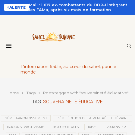
Mali : 1 617 ex-combattants du DDR-I intègrent
ALERTE
les FAMa, après six mois de formation
L'information fiable, au cœur du sahel, pour le
monde
Home
Tags
Posts tagged with "souveraineté éducative"
TAG:
SOUVERAINETÉ ÉDUCATIVE
12ÈME ARRONDISSEMENT
13ÈME ÉDITION DE LA RENTRÉE LITTÉRAIRE
16 JOURS D'ACTIVISME
18 000 SOLDATS
1XBET
20 JANVIER