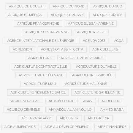
AFRIQUE DE L'OUEST
AFRIQUE DU NORD
AFRIQUE DU SUD
AFRIQUE ET MÉDIAS
AFRIQUE ET RUSSIE
AFRIQUE EUROPE
AFRIQUE FRANCOPHONE
AFRIQUE SUBSAHARIENNE
AFRIQUE SUBSAHRIENNE
AFRIQUE-RUSSIE
AGENCE INTERNATIONALE DE L’ÉNERGIE
AGENDA 2063
AGOA
AGRESSION
AGRESSION ASSIMI GOITA
AGRICULTEURS
AGRICULTURE
AGRICULTURE AFRICAINE
AGRICULTURE CONTRACTUELLE
AGRICULTURE DURABLE
AGRICULTURE ET ÉLEVAGE
AGRICULTURE IRRIGUÉE
AGRICULTURE MALI
AGRICULTURE MALIENNE
AGRICULTURE RÉSILIENTE SAHEL
AGRICULTURE SAHÉLIENNE
AGRO-INDUSTRIE
AGROÉCOLOGIE
AGRV
AGUELHOC
AGUIBOU DEMBÉLÉ
AHMADOU AL AMINOU LÔ
AHMED BABA
AÏCHA YATABARY
AÏD EL-FITR
AÏD EL-KÉBIR
AIDE ALIMENTAIRE
AIDE AU DÉVELOPPEMENT
AIDE FINANCIÈRE