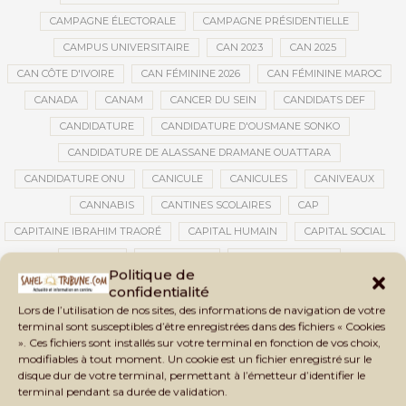
CAMPAGNE ÉLECTORALE
CAMPAGNE PRÉSIDENTIELLE
CAMPUS UNIVERSITAIRE
CAN 2023
CAN 2025
CAN CÔTE D'IVOIRE
CAN FÉMININE 2026
CAN FÉMININE MAROC
CANADA
CANAM
CANCER DU SEIN
CANDIDATS DEF
CANDIDATURE
CANDIDATURE D'OUSMANE SONKO
CANDIDATURE DE ALASSANE DRAMANE OUATTARA
CANDIDATURE ONU
CANICULE
CANICULES
CANIVEAUX
CANNABIS
CANTINES SCOLAIRES
CAP
CAPITAINE IBRAHIM TRAORÉ
CAPITAL HUMAIN
CAPITAL SOCIAL
CAPITOLE
CARBURANT
CARBURANT MALI
Politique de
CARTE D’IDENTITÉ BIOMÉTRIQUE
CARTE NINA
CARTONS ROUGES
confidentialité
Lors de l’utilisation de nos sites, des informations de navigation de votre
CASABLANCA
CATASTROPHE
CATASTROPHE NATURELLE
terminal sont susceptibles d’être enregistrées dans des fichiers « Cookies
CATASTROPHES CLIMATIQUES
CATASTROPHES NATURELLES
». Ces fichiers sont installés sur votre terminal en fonction de vos choix,
modifiables à tout moment. Un cookie est un fichier enregistré sur le
CAUTION 10 000 DOLLARS
CAUTION DE VISA
CDAT
CECOGEC
disque dur de votre terminal, permettant à l’émetteur d’identifier le
CÉDÉAO
CEDEAO
CEI
CÉLÉBRATION NATIONALE
CEMAC
terminal pendant sa durée de validation.