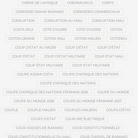
CORNE DE L’AFRIQUE
CORONAVIRUS
CORPS
CORRIDOR DAKAR-BAMAKO
CORRIDORS COMMERCIAUX
CORRUPTION
CORRUPTION AU MALI
CORRUPTION MALI
COSTA RICA
CÔTE D’IVOIRE
CÔTE D'IVOIRE
COTON
COTON GRAINE
COTON MALI
COTON MALIEN
COTONOU
COUP D'ETAT AU NIGER
COUP D’ÉTAT
COUP D'ÉTAT
COUP D'ETAT
COUP D'ETAT MILITAIRE
COUP ETAT MALI
COUP ÉTAT MILITAIRE
COUP ETAT MILITAIRE
COUPE ASSIMI GOÏTA
COUPE D'AFRIQUE DES NATIONS
COUPE D’AFRIQUE DES NATIONS
COUPE D’AFRIQUE DES NATIONS FÉMININE 2026
COUPE DU MONDE
COUPE DU MONDE 2026
COUPE DU MONDE FÉMININE 2027
COUPLE
COUPLE MALIEN
COUPLES MALIENS
COUPS D’ÉTAT
COUPS D'ETAT
COUPURE ÉLECTRIQUE
COUR ASSISES DE BAMAKO
COUR CONSTITUTIONNELLE
COUR CONSTITUTIONNELLE DU MALI
COUR D’APPEL DE BAMAKO