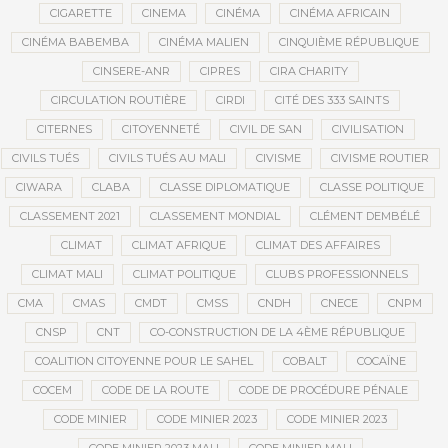
CIGARETTE
CINEMA
CINÉMA
CINÉMA AFRICAIN
CINÉMA BABEMBA
CINÉMA MALIEN
CINQUIÈME RÉPUBLIQUE
CINSERE-ANR
CIPRES
CIRA CHARITY
CIRCULATION ROUTIÈRE
CIRDI
CITÉ DES 333 SAINTS
CITERNES
CITOYENNETÉ
CIVIL DE SAN
CIVILISATION
CIVILS TUÉS
CIVILS TUÉS AU MALI
CIVISME
CIVISME ROUTIER
CIWARA
CLABA
CLASSE DIPLOMATIQUE
CLASSE POLITIQUE
CLASSEMENT 2021
CLASSEMENT MONDIAL
CLÉMENT DEMBÉLÉ
CLIMAT
CLIMAT AFRIQUE
CLIMAT DES AFFAIRES
CLIMAT MALI
CLIMAT POLITIQUE
CLUBS PROFESSIONNELS
CMA
CMAS
CMDT
CMSS
CNDH
CNECE
CNPM
CNSP
CNT
CO-CONSTRUCTION DE LA 4ÈME RÉPUBLIQUE
COALITION CITOYENNE POUR LE SAHEL
COBALT
COCAÏNE
COCEM
CODE DE LA ROUTE
CODE DE PROCÉDURE PÉNALE
CODE MINIER
CODE MINIER 2023
CODE MINIER 2023