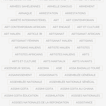
ARMÉES SAHÉLIENNES
ARMELLE DAKOUO
ARMEMENT
ARNAQUE
ARRESTATION
ARRESTATIONS
ARRÊTÉ INTERMINISTÉRIEL
ART
ART CONTEMPORAIN
ART CONTEMPORAIN AFRICAIN
ART ENGAGÉ
ART ET CULTURE
ART MALIEN
ARTICLE 39
ARTISANAT
ARTISANAT AFRICAIN
ARTISANAT FÉMININ
ARTISANAT MALIEN
ARTISANS
ARTISANS MALIENS
ARTISTE MALIEN
ARTISTES
ARTISTES AFRICAINS
ARTISTES MALIENS
ARTS
ARTS ET CULTURE
ARTS MARTIAUX
ARTS VIVANTS
ASCENSEUR SOCIAL
ASCOMA
ASIE
ASSA BADIALLO TOURÉ
ASSAINISSEMENT
ASSASSINATS
ASSEMBLÉE GÉNÉRALE
ASSEMBLÉE NATIONALE
ASSEMBLÉE NATIONALE SÉNÉGAL
ASSIMI GOÏTA
ASSIMI GOITA
ASSIMI GOITA AU GHANA
ASSIMI GOÏTA ÉDUCATION
ASSIMILATION
ASSISES NATIONALES
ASSISES NATIONALES DE LA REFONDATION
ASSISTANCE