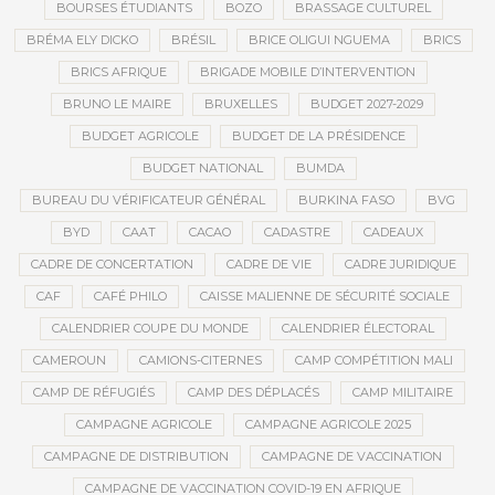
BOURSES ÉTUDIANTS
BOZO
BRASSAGE CULTUREL
BRÉMA ELY DICKO
BRÉSIL
BRICE OLIGUI NGUEMA
BRICS
BRICS AFRIQUE
BRIGADE MOBILE D’INTERVENTION
BRUNO LE MAIRE
BRUXELLES
BUDGET 2027-2029
BUDGET AGRICOLE
BUDGET DE LA PRÉSIDENCE
BUDGET NATIONAL
BUMDA
BUREAU DU VÉRIFICATEUR GÉNÉRAL
BURKINA FASO
BVG
BYD
CAAT
CACAO
CADASTRE
CADEAUX
CADRE DE CONCERTATION
CADRE DE VIE
CADRE JURIDIQUE
CAF
CAFÉ PHILO
CAISSE MALIENNE DE SÉCURITÉ SOCIALE
CALENDRIER COUPE DU MONDE
CALENDRIER ÉLECTORAL
CAMEROUN
CAMIONS-CITERNES
CAMP COMPÉTITION MALI
CAMP DE RÉFUGIÉS
CAMP DES DÉPLACÉS
CAMP MILITAIRE
CAMPAGNE AGRICOLE
CAMPAGNE AGRICOLE 2025
CAMPAGNE DE DISTRIBUTION
CAMPAGNE DE VACCINATION
CAMPAGNE DE VACCINATION COVID-19 EN AFRIQUE