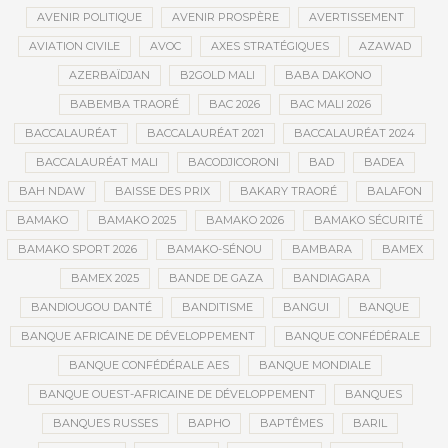
AVENIR POLITIQUE
AVENIR PROSPÈRE
AVERTISSEMENT
AVIATION CIVILE
AVOC
AXES STRATÉGIQUES
AZAWAD
AZERBAÏDJAN
B2GOLD MALI
BABA DAKONO
BABEMBA TRAORÉ
BAC 2026
BAC MALI 2026
BACCALAURÉAT
BACCALAURÉAT 2021
BACCALAURÉAT 2024
BACCALAURÉAT MALI
BACODJICORONI
BAD
BADEA
BAH NDAW
BAISSE DES PRIX
BAKARY TRAORÉ
BALAFON
BAMAKO
BAMAKO 2025
BAMAKO 2026
BAMAKO SÉCURITÉ
BAMAKO SPORT 2026
BAMAKO-SÉNOU
BAMBARA
BAMEX
BAMEX 2025
BANDE DE GAZA
BANDIAGARA
BANDIOUGOU DANTÉ
BANDITISME
BANGUI
BANQUE
BANQUE AFRICAINE DE DÉVELOPPEMENT
BANQUE CONFÉDÉRALE
BANQUE CONFÉDÉRALE AES
BANQUE MONDIALE
BANQUE OUEST-AFRICAINE DE DÉVELOPPEMENT
BANQUES
BANQUES RUSSES
BAPHO
BAPTÊMES
BARIL