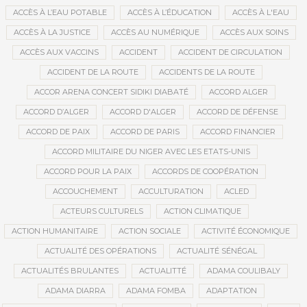
ACCÈS À L’EAU POTABLE
ACCÈS À L’ÉDUCATION
ACCÈS À L'EAU
ACCÈS À LA JUSTICE
ACCÈS AU NUMÉRIQUE
ACCÈS AUX SOINS
ACCÈS AUX VACCINS
ACCIDENT
ACCIDENT DE CIRCULATION
ACCIDENT DE LA ROUTE
ACCIDENTS DE LA ROUTE
ACCOR ARENA CONCERT SIDIKI DIABATÉ
ACCORD ALGER
ACCORD D’ALGER
ACCORD D'ALGER
ACCORD DE DÉFENSE
ACCORD DE PAIX
ACCORD DE PARIS
ACCORD FINANCIER
ACCORD MILITAIRE DU NIGER AVEC LES ETATS-UNIS
ACCORD POUR LA PAIX
ACCORDS DE COOPÉRATION
ACCOUCHEMENT
ACCULTURATION
ACLED
ACTEURS CULTURELS
ACTION CLIMATIQUE
ACTION HUMANITAIRE
ACTION SOCIALE
ACTIVITÉ ÉCONOMIQUE
ACTUALITÉ DES OPÉRATIONS
ACTUALITÉ SÉNÉGAL
ACTUALITÉS BRULANTES
ACTUALITTÉ
ADAMA COULIBALY
ADAMA DIARRA
ADAMA FOMBA
ADAPTATION