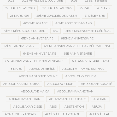
2025
2025 ANNÉE DE LA CULTURE
2026
22 SEPTEMBRE
22 SEPTEMBRE 2023
22 SEPTEMBRE 2025
25 MAI
26 MARS
26 MARS 1991
29ÈME CONGRÈS DE L'AEEM
31 DÉCEMBRE
400ÈME FORAGE
4ÈME PONT DE BAMAKO
4ÈME RÉPUBLIQUE DU MALI
5°C
5ÈME RECENSEMENT GÉNÉRAL
61ÈME ANNIVERSAIRE
62ÈME ANNIVERSAIRE
63ÈME ANNIVERSAIRE
63ÈME ANNIVERSAIRE DE L'ARMÉE MALIENNE
64ÈME ANNIVERSAIRE
65E ANNIVERSAIRE
65E ANNIVERSAIRE DE L’INDÉPENDANCE
65E ANNIVERSAIRE FAMA
8 MARS
ABASS DEMBÉLÉ
ABDEL FATTAH AL-BURHAN
ABDELMADJID TEBBOUNE
ABDOU OUOLOGUEM
ABDOUL KASSIM FOMBA
ABDOULAYE DIOP
ABDOULAYE KONATÉ
ABDOULAYE MAÏGA
ABDOURAHAMANE TIANI
ABDRAHAMANE TIANI
ABDRAMANE COULIBALY
ABIDJAN
ABOUBAKAR CISSÉ
ABSI
ABSTENTION
ABUJA
ACADÉMIE FRANÇAISE
ACCÈS À L'EAU POTABLE
ACCÈS À L’EAU