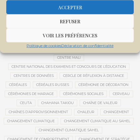
CEMAPI
CEN-SNESUP
CENOU
CENSURE
ACCEPTER
CENTRAFRIQUE
CENTRALE SOLAIRE
REFUSER
CENTRALE SOLAIRE DE SANANKOROBA
CENTRALES SOLAIRES
CENTRE D'INTELLIGENCE ARTIFICIELLE
VOIR LES PRÉFÉRENCES
CENTRE DE SANTÉ COMMUNAUTAIRE
CENTRE DU MALI
Politique de cookies
Déclaration de confidentialité
CENTRE INTERNATIONAL DE CONFÉRENCES DE BAMAKO
CENTRE MALI
CENTRE NATIONAL DES EXAMENS ET CONCOURS DE L’ÉDUCATION
CENTRES DE DONNÉES
CERCLE DE RÉFLEXION À DISTANCE
CÉRÉALES
CÉRÉALES RUSSES
CÉRÉMONIE DE DÉCORATION
CÉRÉMONIES DE MARIAGE
CÉRÉMONIES SOCIALES
CERVEAU
CEUTA
CHAHANA TAKIOU
CHAÎNE DE VALEUR
CHAÎNES D’APPROVISIONNEMENT
CHALEUR
CHANGEMENT
CHANGEMENT CLIMATIQUE
CHANGEMENT CLIMATIQUE AU SAHEL
CHANGEMENT CLIMATIQUE SAHEL
CHANGEMENT DE COMPORTEMENT
CHANGEMENT DE STRATÉGIE