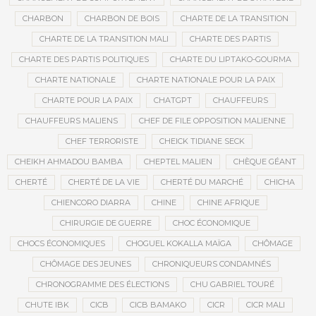
CHARBON
CHARBON DE BOIS
CHARTE DE LA TRANSITION
CHARTE DE LA TRANSITION MALI
CHARTE DES PARTIS
CHARTE DES PARTIS POLITIQUES
CHARTE DU LIPTAKO-GOURMA
CHARTE NATIONALE
CHARTE NATIONALE POUR LA PAIX
CHARTE POUR LA PAIX
CHATGPT
CHAUFFEURS
CHAUFFEURS MALIENS
CHEF DE FILE OPPOSITION MALIENNE
CHEF TERRORISTE
CHEICK TIDIANE SECK
CHEIKH AHMADOU BAMBA
CHEPTEL MALIEN
CHÈQUE GÉANT
CHERTÉ
CHERTÉ DE LA VIE
CHERTÉ DU MARCHÉ
CHICHA
CHIENCORO DIARRA
CHINE
CHINE AFRIQUE
CHIRURGIE DE GUERRE
CHOC ÉCONOMIQUE
CHOCS ÉCONOMIQUES
CHOGUEL KOKALLA MAÏGA
CHÔMAGE
CHÔMAGE DES JEUNES
CHRONIQUEURS CONDAMNÉS
CHRONOGRAMME DES ÉLECTIONS
CHU GABRIEL TOURÉ
CHUTE IBK
CICB
CICB BAMAKO
CICR
CICR MALI