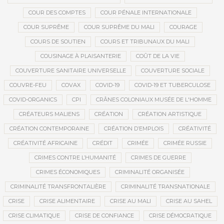
COUR DES COMPTES
COUR PÉNALE INTERNATIONALE
COUR SUPRÊME
COUR SUPRÊME DU MALI
COURAGE
COURS DE SOUTIEN
COURS ET TRIBUNAUX DU MALI
COUSINAGE À PLAISANTERIE
COÛT DE LA VIE
COUVERTURE SANITAIRE UNIVERSELLE
COUVERTURE SOCIALE
COUVRE-FEU
COVAX
COVID-19
COVID-19 ET TUBERCULOSE
COVID-ORGANICS
CPI
CRÂNES COLONIAUX MUSÉE DE L'HOMME
CRÉATEURS MALIENS
CRÉATION
CRÉATION ARTISTIQUE
CRÉATION CONTEMPORAINE
CRÉATION D’EMPLOIS
CRÉATIVITÉ
CRÉATIVITÉ AFRICAINE
CRÉDIT
CRIMÉE
CRIMÉE RUSSIE
CRIMES CONTRE L’HUMANITÉ
CRIMES DE GUERRE
CRIMES ÉCONOMIQUES
CRIMINALITÉ ORGANISÉE
CRIMINALITÉ TRANSFRONTALIÈRE
CRIMINALITÉ TRANSNATIONALE
CRISE
CRISE ALIMENTAIRE
CRISE AU MALI
CRISE AU SAHEL
CRISE CLIMATIQUE
CRISE DE CONFIANCE
CRISE DÉMOCRATIQUE