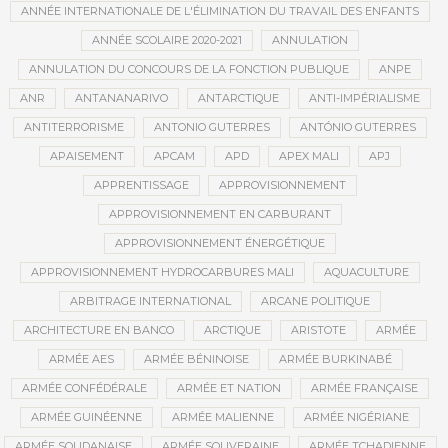
ANNÉE INTERNATIONALE DE L'ÉLIMINATION DU TRAVAIL DES ENFANTS
ANNÉE SCOLAIRE 2020-2021
ANNULATION
ANNULATION DU CONCOURS DE LA FONCTION PUBLIQUE
ANPE
ANR
ANTANANARIVO
ANTARCTIQUE
ANTI-IMPÉRIALISME
ANTITERRORISME
ANTONIO GUTERRES
ANTÓNIO GUTERRES
APAISEMENT
APCAM
APD
APEX MALI
APJ
APPRENTISSAGE
APPROVISIONNEMENT
APPROVISIONNEMENT EN CARBURANT
APPROVISIONNEMENT ÉNERGÉTIQUE
APPROVISIONNEMENT HYDROCARBURES MALI
AQUACULTURE
ARBITRAGE INTERNATIONAL
ARCANE POLITIQUE
ARCHITECTURE EN BANCO
ARCTIQUE
ARISTOTE
ARMÉE
ARMÉE AES
ARMÉE BÉNINOISE
ARMÉE BURKINABÉ
ARMÉE CONFÉDÉRALE
ARMÉE ET NATION
ARMÉE FRANÇAISE
ARMÉE GUINÉENNE
ARMÉE MALIENNE
ARMÉE NIGÉRIANE
ARMÉE SOUDANAISE
ARMÉE SOUVERAINE
ARMÉE TCHADIENNE