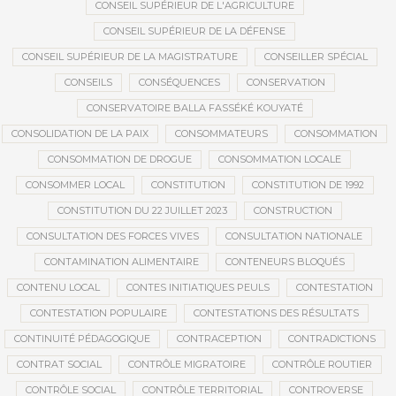
CONSEIL SUPÉRIEUR DE L'AGRICULTURE
CONSEIL SUPÉRIEUR DE LA DÉFENSE
CONSEIL SUPÉRIEUR DE LA MAGISTRATURE
CONSEILLER SPÉCIAL
CONSEILS
CONSÉQUENCES
CONSERVATION
CONSERVATOIRE BALLA FASSÉKÉ KOUYATÉ
CONSOLIDATION DE LA PAIX
CONSOMMATEURS
CONSOMMATION
CONSOMMATION DE DROGUE
CONSOMMATION LOCALE
CONSOMMER LOCAL
CONSTITUTION
CONSTITUTION DE 1992
CONSTITUTION DU 22 JUILLET 2023
CONSTRUCTION
CONSULTATION DES FORCES VIVES
CONSULTATION NATIONALE
CONTAMINATION ALIMENTAIRE
CONTENEURS BLOQUÉS
CONTENU LOCAL
CONTES INITIATIQUES PEULS
CONTESTATION
CONTESTATION POPULAIRE
CONTESTATIONS DES RÉSULTATS
CONTINUITÉ PÉDAGOGIQUE
CONTRACEPTION
CONTRADICTIONS
CONTRAT SOCIAL
CONTRÔLE MIGRATOIRE
CONTRÔLE ROUTIER
CONTRÔLE SOCIAL
CONTRÔLE TERRITORIAL
CONTROVERSE