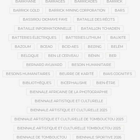
BARKHANE
BARRAGES
BARRICADES
BARRICK
BARRICK GOLD
BARRICK MINING CORPORATION
BARS
BASSIROU DIOMAYE FAYE
BATAILLE DES RÉCITS
BATAILLE INFORMATIONNELLE
BATAILLON TCHADIEN
BATTERIES ÉLECTRIQUES
BATTERIES LITHIUM
BAUXITE
BAZOUM
BCEAO
BCID-AES
BEIJING
BELÉM
BELGIQUE
BEN LE CERVEAU
BÉNIN
BER
BERNARD AYLWARD
BESOIN HUMANITAIRE
BESOINS HUMANITAIRES
BEURRE DE KARITÉ
BIAIS COGNITIFS
BIBLIOTHÈQUES
BICÉPHALISME
BIEN-ÊTRE
BIENNALE AFRICAINE DE LA PHOTOGRAPHIE
BIENNALE ARTISTIQUE ET CULTURELLE
BIENNALE ARTISTIQUE ET CULTURELLE 2025
BIENNALE ARTISTIQUE ET CULTURELLE DE TOMBOUCTOU 2025
BIENNALE ARTISTIQUE ET CULTURELLE TOMBOUCTOU 2025
BIENNALE DE TOMBOUCTOU
BIENNALE SPORTIVE 2026