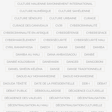
CULTURE MALIENNE RAYONNEMENT INTERNATIONAL
CULTURE NUMÉRIQUE
CULTURE SAHÉLIENNE
CULTURE SÉNOUFO
CULTURE URBAINE
CURAGE
CURAGE DES CANIVEAUX
CVJR
CYBERCRIMINALITÉ
CYBERCRIMINALITÉ EN AFRIQUE
CYBERDÉFENSE
CYBERESPACE
CYBERHARCÈLEMENT
CYBERSÉCURITÉ
CYBERSÉCURITÉ MALI
CYRIL RAMAPHOSA
DAECH
DAKAR
DAMBÉ
DAMIBA
DAMIBA AU MALI
DANA AMBASSAGOU
DANBÉ
DANBÉ KOLOSIBAW
DANEMARK
DANGER
DANGORONI
DANIEL SIMÉON KÉLÉMA
DANSE
DANSE TRADITIONNELLE
DAOUD ALY MOHAMMEDINE
DAOUD MOHAMEDINE
DAOUDA TÉKÉTÉ
DATE DE LA PRÉSIDENTIELLE
DDR-I
DÉBAT
DÉBAT PUBLIC
DÉBROUILLARDISE
DÉCADENCE CULTURELLE
DÉCADENCE DES VALEURS
DÉCAPITATION
DÉCENTRALISATION
DÉCENTRALISATION AU MALI
DÉCENTRALISATION CULTURELLE