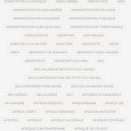
ADAPTATION CLIMATIQUE
ADDIS-ABEBA
ADEMA-PASJ
ADM
ADMINISTRATION DOUANIÈRE
ADMINISTRATION EN LIGNE
ADMINISTRATION MALIENNE
ADMINISTRATION PUBLIQUE
ADMINISTRATION PUBLIQUE MALI
ADMINISTRATION TERRITORIALE
ADOLESCENTS
ADOPTION
ADP-MALIBA
ADRESSE À LA NATION
ADULTÈRE
ADVERSITÉ
AECID
AEEM
AÉROPORT DE BAMAKO
AÉROPORT DIORI HAMANI
AÉROPORTS
AÉROPORTS DU MALI
AES
AES (ALLIANCE DES ÉTATS DU SAHEL)
AES (CONFÉDÉRATION DES ÉTATS DU SAHEL)
AES CONFÉDÉRATION SAHEL
AES MALI BURKINA NIGER
AES MÉDIAS
AES-ALGÉRIE
AFD
AFFAIRES ÉTRANGÈRES
AFFAIRISME
AFFRONTEMENTS
AFREXIMBANK
AFRICA CDC
AFRICA CORPS
AFRICA FORWARD
AFRICAN INITIATIVE
AFRICOM
AFRIQUE
AFRIQUE AUSTRALE
AFRIQUE CENTRALE
AFRIQUE CONTEMPORAINE
AFRIQUE DE L’OUEST