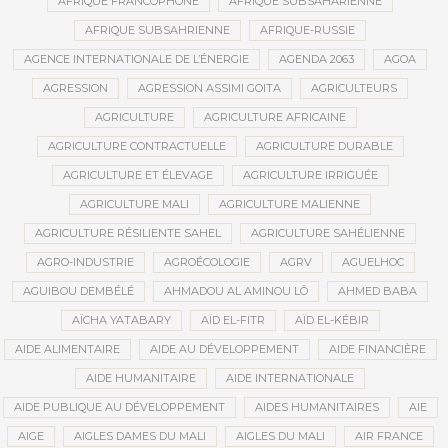
AFRIQUE FRANCOPHONE
AFRIQUE SUBSAHARIENNE
AFRIQUE SUBSAHRIENNE
AFRIQUE-RUSSIE
AGENCE INTERNATIONALE DE L’ÉNERGIE
AGENDA 2063
AGOA
AGRESSION
AGRESSION ASSIMI GOITA
AGRICULTEURS
AGRICULTURE
AGRICULTURE AFRICAINE
AGRICULTURE CONTRACTUELLE
AGRICULTURE DURABLE
AGRICULTURE ET ÉLEVAGE
AGRICULTURE IRRIGUÉE
AGRICULTURE MALI
AGRICULTURE MALIENNE
AGRICULTURE RÉSILIENTE SAHEL
AGRICULTURE SAHÉLIENNE
AGRO-INDUSTRIE
AGROÉCOLOGIE
AGRV
AGUELHOC
AGUIBOU DEMBÉLÉ
AHMADOU AL AMINOU LÔ
AHMED BABA
AÏCHA YATABARY
AÏD EL-FITR
AÏD EL-KÉBIR
AIDE ALIMENTAIRE
AIDE AU DÉVELOPPEMENT
AIDE FINANCIÈRE
AIDE HUMANITAIRE
AIDE INTERNATIONALE
AIDE PUBLIQUE AU DÉVELOPPEMENT
AIDES HUMANITAIRES
AIE
AIGE
AIGLES DAMES DU MALI
AIGLES DU MALI
AIR FRANCE