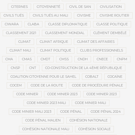
CITERNES
CITOYENNETÉ
CIVIL DE SAN
CIVILISATION
CIVILS TUÉS
CIVILS TUÉS AU MALI
CIVISME
CIVISME ROUTIER
CIWARA
CLABA
CLASSE DIPLOMATIQUE
CLASSE POLITIQUE
CLASSEMENT 2021
CLASSEMENT MONDIAL
CLÉMENT DEMBÉLÉ
CLIMAT
CLIMAT AFRIQUE
CLIMAT DES AFFAIRES
CLIMAT MALI
CLIMAT POLITIQUE
CLUBS PROFESSIONNELS
CMA
CMAS
CMDT
CMSS
CNDH
CNECE
CNPM
CNSP
CNT
CO-CONSTRUCTION DE LA 4ÈME RÉPUBLIQUE
COALITION CITOYENNE POUR LE SAHEL
COBALT
COCAÏNE
COCEM
CODE DE LA ROUTE
CODE DE PROCÉDURE PÉNALE
CODE MINIER
CODE MINIER 2023
CODE MINIER 2023
CODE MINIER 2023 MALI
CODE MINIER MALI
CODE MINIER MALI 2023
CODE PÉNAL
CODE PÉNAL 2024
CODE PÉNAL MALIEN
COHÉSION NATIONALE
COHÉSION NATIONALE MALI
COHÉSION SOCIALE