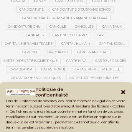
CANADA
CANAM
CANCER DU SEIN
CANDIDATS DEF
CANDIDATURE
CANDIDATURE D'OUSMANE SONKO
CANDIDATURE DE ALASSANE DRAMANE OUATTARA
CANDIDATURE ONU
CANICULE
CANICULES
CANIVEAUX
CANNABIS
CANTINES SCOLAIRES
CAP
CAPITAINE IBRAHIM TRAORÉ
CAPITAL HUMAIN
CAPITAL SOCIAL
CAPITOLE
CARBURANT
CARBURANT MALI
CARTE D’IDENTITÉ BIOMÉTRIQUE
CARTE NINA
CARTONS ROUGES
CASABLANCA
CATASTROPHE
CATASTROPHE NATURELLE
CATASTROPHES CLIMATIQUES
CATASTROPHES NATURELLES
CAUTION 10 000 DOLLARS
CAUTION DE VISA
CDAT
CECOGEC
Politique de
confidentialité
CÉDÉAO
CEDEAO
CEI
CÉLÉBRATION NATIONALE
CEMAC
Lors de l’utilisation de nos sites, des informations de navigation de votre
CEMAPI
CEN-SNESUP
CENOU
CENSURE
terminal sont susceptibles d’être enregistrées dans des fichiers « Cookies
». Ces fichiers sont installés sur votre terminal en fonction de vos choix,
CENTRAFRIQUE
CENTRALE SOLAIRE
modifiables à tout moment. Un cookie est un fichier enregistré sur le
CENTRALE SOLAIRE DE SANANKOROBA
CENTRALES SOLAIRES
disque dur de votre terminal, permettant à l’émetteur d’identifier le
terminal pendant sa durée de validation.
CENTRE D'INTELLIGENCE ARTIFICIELLE