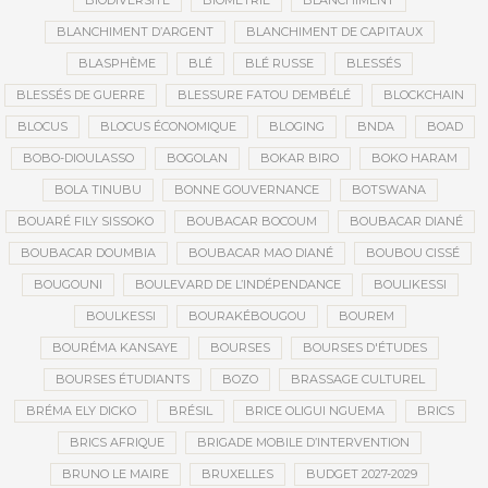
BIODIVERSITÉ
BIOMÉTRIE
BLANCHIMENT
BLANCHIMENT D’ARGENT
BLANCHIMENT DE CAPITAUX
BLASPHÈME
BLÉ
BLÉ RUSSE
BLESSÉS
BLESSÉS DE GUERRE
BLESSURE FATOU DEMBÉLÉ
BLOCKCHAIN
BLOCUS
BLOCUS ÉCONOMIQUE
BLOGING
BNDA
BOAD
BOBO-DIOULASSO
BOGOLAN
BOKAR BIRO
BOKO HARAM
BOLA TINUBU
BONNE GOUVERNANCE
BOTSWANA
BOUARÉ FILY SISSOKO
BOUBACAR BOCOUM
BOUBACAR DIANÉ
BOUBACAR DOUMBIA
BOUBACAR MAO DIANÉ
BOUBOU CISSÉ
BOUGOUNI
BOULEVARD DE L’INDÉPENDANCE
BOULIKESSI
BOULKESSI
BOURAKÉBOUGOU
BOUREM
BOURÉMA KANSAYE
BOURSES
BOURSES D'ÉTUDES
BOURSES ÉTUDIANTS
BOZO
BRASSAGE CULTUREL
BRÉMA ELY DICKO
BRÉSIL
BRICE OLIGUI NGUEMA
BRICS
BRICS AFRIQUE
BRIGADE MOBILE D’INTERVENTION
BRUNO LE MAIRE
BRUXELLES
BUDGET 2027-2029