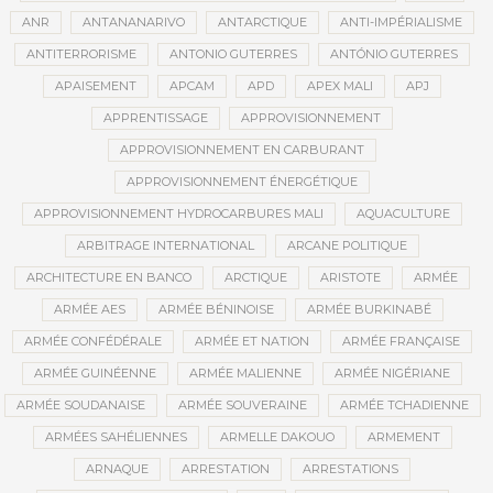
ANR
ANTANANARIVO
ANTARCTIQUE
ANTI-IMPÉRIALISME
ANTITERRORISME
ANTONIO GUTERRES
ANTÓNIO GUTERRES
APAISEMENT
APCAM
APD
APEX MALI
APJ
APPRENTISSAGE
APPROVISIONNEMENT
APPROVISIONNEMENT EN CARBURANT
APPROVISIONNEMENT ÉNERGÉTIQUE
APPROVISIONNEMENT HYDROCARBURES MALI
AQUACULTURE
ARBITRAGE INTERNATIONAL
ARCANE POLITIQUE
ARCHITECTURE EN BANCO
ARCTIQUE
ARISTOTE
ARMÉE
ARMÉE AES
ARMÉE BÉNINOISE
ARMÉE BURKINABÉ
ARMÉE CONFÉDÉRALE
ARMÉE ET NATION
ARMÉE FRANÇAISE
ARMÉE GUINÉENNE
ARMÉE MALIENNE
ARMÉE NIGÉRIANE
ARMÉE SOUDANAISE
ARMÉE SOUVERAINE
ARMÉE TCHADIENNE
ARMÉES SAHÉLIENNES
ARMELLE DAKOUO
ARMEMENT
ARNAQUE
ARRESTATION
ARRESTATIONS