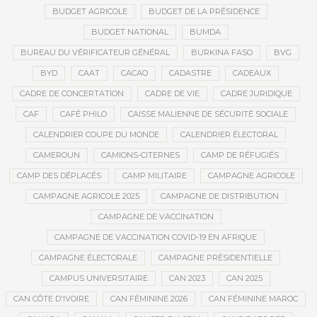
BUDGET AGRICOLE
BUDGET DE LA PRÉSIDENCE
BUDGET NATIONAL
BUMDA
BUREAU DU VÉRIFICATEUR GÉNÉRAL
BURKINA FASO
BVG
BYD
CAAT
CACAO
CADASTRE
CADEAUX
CADRE DE CONCERTATION
CADRE DE VIE
CADRE JURIDIQUE
CAF
CAFÉ PHILO
CAISSE MALIENNE DE SÉCURITÉ SOCIALE
CALENDRIER COUPE DU MONDE
CALENDRIER ÉLECTORAL
CAMEROUN
CAMIONS-CITERNES
CAMP DE RÉFUGIÉS
CAMP DES DÉPLACÉS
CAMP MILITAIRE
CAMPAGNE AGRICOLE
CAMPAGNE AGRICOLE 2025
CAMPAGNE DE DISTRIBUTION
CAMPAGNE DE VACCINATION
CAMPAGNE DE VACCINATION COVID-19 EN AFRIQUE
CAMPAGNE ÉLECTORALE
CAMPAGNE PRÉSIDENTIELLE
CAMPUS UNIVERSITAIRE
CAN 2023
CAN 2025
CAN CÔTE D'IVOIRE
CAN FÉMININE 2026
CAN FÉMININE MAROC