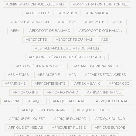
ADMINISTRATION PUBLIQUE MALI
ADMINISTRATION TERRITORIALE
ADOLESCENTS
ADOPTION
ADP-MALIBA
ADRESSE À LA NATION
ADULTÈRE
ADVERSITÉ
AECID
AEEM
AÉROPORT DE BAMAKO
AÉROPORT DIORI HAMANI
AÉROPORTS
AÉROPORTS DU MALI
AES
AES (ALLIANCE DES ÉTATS DU SAHEL)
AES (CONFÉDÉRATION DES ÉTATS DU SAHEL)
AES CONFÉDÉRATION SAHEL
AES MALI BURKINA NIGER
AES MÉDIAS
AES-ALGÉRIE
AFD
AFFAIRES ÉTRANGÈRES
AFFAIRISME
AFFRONTEMENTS
AFREXIMBANK
AFRICA CDC
AFRICA CORPS
AFRICA FORWARD
AFRICAN INITIATIVE
AFRICOM
AFRIQUE
AFRIQUE AUSTRALE
AFRIQUE CENTRALE
AFRIQUE CONTEMPORAINE
AFRIQUE DE L’OUEST
AFRIQUE DE L'OUEST
AFRIQUE DU NORD
AFRIQUE DU SUD
AFRIQUE ET MÉDIAS
AFRIQUE ET RUSSIE
AFRIQUE EUROPE