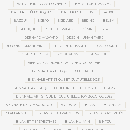
BATAILLE INFORMATIONNELLE
BATAILLON TCHADIEN
BATTERIES ÉLECTRIQUES
BATTERIES LITHIUM
BAUXITE
BAZOUM
BCEAO
BCID-AES
BEIJING
BELÉM
BELGIQUE
BEN LE CERVEAU
BÉNIN
BER
BERNARD AYLWARD
BESOIN HUMANITAIRE
BESOINS HUMANITAIRES
BEURRE DE KARITÉ
BIAIS COGNITIFS
BIBLIOTHÈQUES
BICÉPHALISME
BIEN-ÊTRE
BIENNALE AFRICAINE DE LA PHOTOGRAPHIE
BIENNALE ARTISTIQUE ET CULTURELLE
BIENNALE ARTISTIQUE ET CULTURELLE 2025
BIENNALE ARTISTIQUE ET CULTURELLE DE TOMBOUCTOU 2025
BIENNALE ARTISTIQUE ET CULTURELLE TOMBOUCTOU 2025
BIENNALE DE TOMBOUCTOU
BIG DATA
BILAN
BILAN 2024
BILAN ANNUEL
BILAN DE LA TRANSITION
BILAN DES ACTIVITÉS
BILAN ET PERSPECTIVES
BILAN HUMAIN
BINTOU