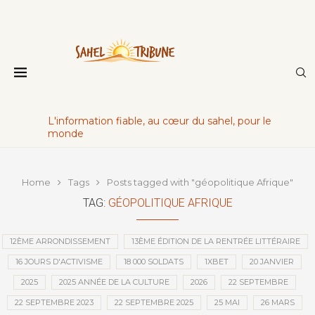
L'information fiable, au cœur du sahel, pour le
monde
Home
Tags
Posts tagged with "géopolitique Afrique"
TAG:
GÉOPOLITIQUE AFRIQUE
12ÈME ARRONDISSEMENT
13ÈME ÉDITION DE LA RENTRÉE LITTÉRAIRE
16 JOURS D'ACTIVISME
18 000 SOLDATS
1XBET
20 JANVIER
2025
2025 ANNÉE DE LA CULTURE
2026
22 SEPTEMBRE
22 SEPTEMBRE 2023
22 SEPTEMBRE 2025
25 MAI
26 MARS