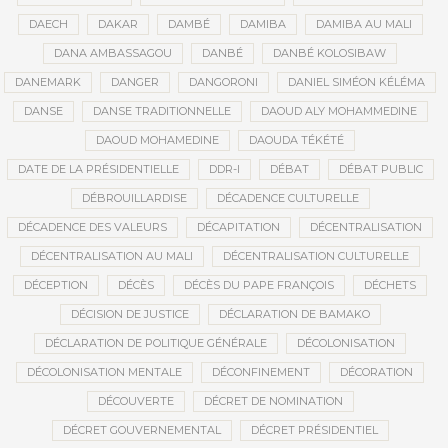
DAECH
DAKAR
DAMBÉ
DAMIBA
DAMIBA AU MALI
DANA AMBASSAGOU
DANBÉ
DANBÉ KOLOSIBAW
DANEMARK
DANGER
DANGORONI
DANIEL SIMÉON KÉLÉMA
DANSE
DANSE TRADITIONNELLE
DAOUD ALY MOHAMMEDINE
DAOUD MOHAMEDINE
DAOUDA TÉKÉTÉ
DATE DE LA PRÉSIDENTIELLE
DDR-I
DÉBAT
DÉBAT PUBLIC
DÉBROUILLARDISE
DÉCADENCE CULTURELLE
DÉCADENCE DES VALEURS
DÉCAPITATION
DÉCENTRALISATION
DÉCENTRALISATION AU MALI
DÉCENTRALISATION CULTURELLE
DÉCEPTION
DÉCÈS
DÉCÈS DU PAPE FRANÇOIS
DÉCHETS
DÉCISION DE JUSTICE
DÉCLARATION DE BAMAKO
DÉCLARATION DE POLITIQUE GÉNÉRALE
DÉCOLONISATION
DÉCOLONISATION MENTALE
DÉCONFINEMENT
DÉCORATION
DÉCOUVERTE
DÉCRET DE NOMINATION
DÉCRET GOUVERNEMENTAL
DÉCRET PRÉSIDENTIEL