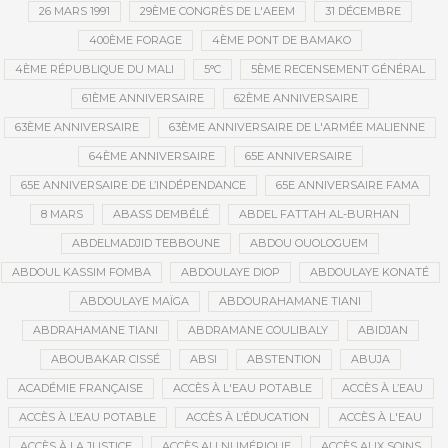
26 MARS 1991
29ÈME CONGRÈS DE L'AEEM
31 DÉCEMBRE
400ÈME FORAGE
4ÈME PONT DE BAMAKO
4ÈME RÉPUBLIQUE DU MALI
5°C
5ÈME RECENSEMENT GÉNÉRAL
61ÈME ANNIVERSAIRE
62ÈME ANNIVERSAIRE
63ÈME ANNIVERSAIRE
63ÈME ANNIVERSAIRE DE L'ARMÉE MALIENNE
64ÈME ANNIVERSAIRE
65E ANNIVERSAIRE
65E ANNIVERSAIRE DE L’INDÉPENDANCE
65E ANNIVERSAIRE FAMA
8 MARS
ABASS DEMBÉLÉ
ABDEL FATTAH AL-BURHAN
ABDELMADJID TEBBOUNE
ABDOU OUOLOGUEM
ABDOUL KASSIM FOMBA
ABDOULAYE DIOP
ABDOULAYE KONATÉ
ABDOULAYE MAÏGA
ABDOURAHAMANE TIANI
ABDRAHAMANE TIANI
ABDRAMANE COULIBALY
ABIDJAN
ABOUBAKAR CISSÉ
ABSI
ABSTENTION
ABUJA
ACADÉMIE FRANÇAISE
ACCÈS À L'EAU POTABLE
ACCÈS À L’EAU
ACCÈS À L’EAU POTABLE
ACCÈS À L’ÉDUCATION
ACCÈS À L'EAU
ACCÈS À LA JUSTICE
ACCÈS AU NUMÉRIQUE
ACCÈS AUX SOINS