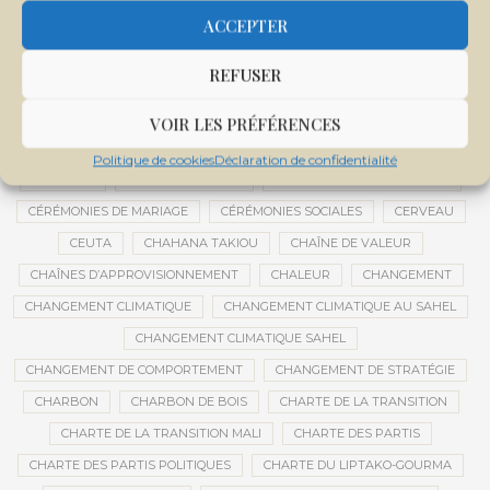
CENTRE DE SANTÉ COMMUNAUTAIRE
CENTRE DU MALI
ACCEPTER
CENTRE INTERNATIONAL DE CONFÉRENCES DE BAMAKO
REFUSER
CENTRE MALI
CENTRE NATIONAL DES EXAMENS ET CONCOURS DE L’ÉDUCATION
VOIR LES PRÉFÉRENCES
CENTRES DE DONNÉES
CERCLE DE RÉFLEXION À DISTANCE
Politique de cookies
Déclaration de confidentialité
CÉRÉALES
CÉRÉALES RUSSES
CÉRÉMONIE DE DÉCORATION
CÉRÉMONIES DE MARIAGE
CÉRÉMONIES SOCIALES
CERVEAU
CEUTA
CHAHANA TAKIOU
CHAÎNE DE VALEUR
CHAÎNES D’APPROVISIONNEMENT
CHALEUR
CHANGEMENT
CHANGEMENT CLIMATIQUE
CHANGEMENT CLIMATIQUE AU SAHEL
CHANGEMENT CLIMATIQUE SAHEL
CHANGEMENT DE COMPORTEMENT
CHANGEMENT DE STRATÉGIE
CHARBON
CHARBON DE BOIS
CHARTE DE LA TRANSITION
CHARTE DE LA TRANSITION MALI
CHARTE DES PARTIS
CHARTE DES PARTIS POLITIQUES
CHARTE DU LIPTAKO-GOURMA