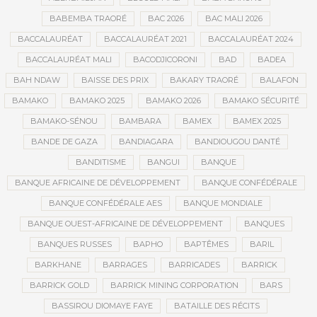
BABEMBA TRAORÉ
BAC 2026
BAC MALI 2026
BACCALAURÉAT
BACCALAURÉAT 2021
BACCALAURÉAT 2024
BACCALAURÉAT MALI
BACODJICORONI
BAD
BADEA
BAH NDAW
BAISSE DES PRIX
BAKARY TRAORÉ
BALAFON
BAMAKO
BAMAKO 2025
BAMAKO 2026
BAMAKO SÉCURITÉ
BAMAKO-SÉNOU
BAMBARA
BAMEX
BAMEX 2025
BANDE DE GAZA
BANDIAGARA
BANDIOUGOU DANTÉ
BANDITISME
BANGUI
BANQUE
BANQUE AFRICAINE DE DÉVELOPPEMENT
BANQUE CONFÉDÉRALE
BANQUE CONFÉDÉRALE AES
BANQUE MONDIALE
BANQUE OUEST-AFRICAINE DE DÉVELOPPEMENT
BANQUES
BANQUES RUSSES
BAPHO
BAPTÊMES
BARIL
BARKHANE
BARRAGES
BARRICADES
BARRICK
BARRICK GOLD
BARRICK MINING CORPORATION
BARS
BASSIROU DIOMAYE FAYE
BATAILLE DES RÉCITS