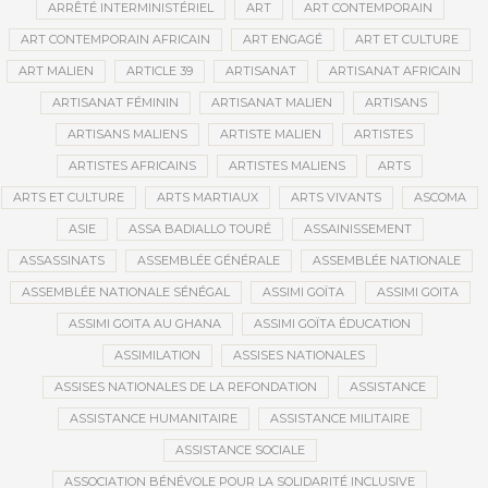
ARRÊTÉ INTERMINISTÉRIEL
ART
ART CONTEMPORAIN
ART CONTEMPORAIN AFRICAIN
ART ENGAGÉ
ART ET CULTURE
ART MALIEN
ARTICLE 39
ARTISANAT
ARTISANAT AFRICAIN
ARTISANAT FÉMININ
ARTISANAT MALIEN
ARTISANS
ARTISANS MALIENS
ARTISTE MALIEN
ARTISTES
ARTISTES AFRICAINS
ARTISTES MALIENS
ARTS
ARTS ET CULTURE
ARTS MARTIAUX
ARTS VIVANTS
ASCOMA
ASIE
ASSA BADIALLO TOURÉ
ASSAINISSEMENT
ASSASSINATS
ASSEMBLÉE GÉNÉRALE
ASSEMBLÉE NATIONALE
ASSEMBLÉE NATIONALE SÉNÉGAL
ASSIMI GOÏTA
ASSIMI GOITA
ASSIMI GOITA AU GHANA
ASSIMI GOÏTA ÉDUCATION
ASSIMILATION
ASSISES NATIONALES
ASSISES NATIONALES DE LA REFONDATION
ASSISTANCE
ASSISTANCE HUMANITAIRE
ASSISTANCE MILITAIRE
ASSISTANCE SOCIALE
ASSOCIATION BÉNÉVOLE POUR LA SOLIDARITÉ INCLUSIVE