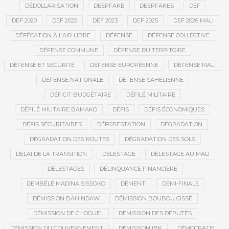
DÉDOLLARISATION
DEEPFAKE
DEEPFAKES
DEF
DEF 2020
DEF 2022
DEF 2023
DEF 2025
DEF 2026 MALI
DÉFÉCATION À L’AIR LIBRE
DÉFENSE
DÉFENSE COLLECTIVE
DÉFENSE COMMUNE
DÉFENSE DU TERRITOIRE
DÉFENSE ET SÉCURITÉ
DÉFENSE EUROPÉENNE
DÉFENSE MALI
DÉFENSE NATIONALE
DÉFENSE SAHÉLIENNE
DÉFICIT BUDGÉTAIRE
DÉFILÉ MILITAIRE
DÉFILÉ MILITAIRE BAMAKO
DÉFIS
DÉFIS ÉCONOMIQUES
DÉFIS SÉCURITAIRES
DÉFORESTATION
DÉGRADATION
DÉGRADATION DES ROUTES
DÉGRADATION DES SOLS
DÉLAI DE LA TRANSITION
DÉLESTAGE
DÉLESTAGE AU MALI
DÉLESTAGES
DÉLINQUANCE FINANCIÈRE
DEMBÉLÉ MADINA SISSOKO
DÉMENTI
DEMI-FINALE
DÉMISSION BAH NDAW
DÉMISSION BOUBOU CISSÉ
DÉMISSION DE CHOGUEL
DÉMISSION DES DÉPUTÉS
DÉMISSION DU GOUVERNEMENT
DÉMISSION IBK
DÉMOCRATIE