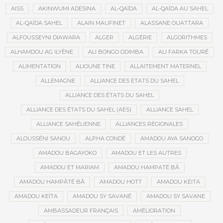
AISS
AKINWUMI ADESINA
AL-QAÏDA
AL-QAÏDA AU SAHEL
AL-QAÏDA SAHEL
ALAIN MAUFINET
ALASSANE OUATTARA
ALFOUSSEYNI DIAWARA
ALGER
ALGÉRIE
ALGORITHMES
ALHAMDOU AG ILYÈNE
ALI BONGO ODIMBA
ALI FARKA TOURÉ
ALIMENTATION
ALIOUNE TINE
ALLAITEMENT MATERNEL
ALLEMAGNE
ALLIANCE DES ETATS DU SAHEL
ALLIANCE DES ÉTATS DU SAHEL
ALLIANCE DES ÉTATS DU SAHEL (AES)
ALLIANCE SAHEL
ALLIANCE SAHÉLIENNE
ALLIANCES RÉGIONALES
ALOUSSÉNI SANOU
ALPHA CONDÉ
AMADOU AYA SANOGO
AMADOU BAGAYOKO
AMADOU ET LES AUTRES
AMADOU ET MARIAM
AMADOU HAMPATÉ BÂ
AMADOU HAMPÂTÉ BÂ
AMADOU HOTT
AMADOU KÉITA
AMADOU KEÏTA
AMADOU SY SAVANÉ
AMADOU SY SAVANE
AMBASSADEUR FRANÇAIS
AMÉLIORATION