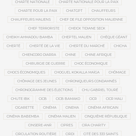
CHARTE NATIONALE
CHARTE NATIONALE POUR LA PAIX
CHARTE POUR LA PAIX
CHATGPT
CHAUFFEURS
CHAUFFEURS MALIENS
CHEF DE FILE OPPOSITION MALIENNE
CHEF TERRORISTE
CHEICK TIDIANE SECK
CHEIKH AHMADOU BAMBA
CHEPTEL MALIEN
CHÈQUE GÉANT
CHERTÉ
CHERTÉ DE LA VIE
CHERTÉ DU MARCHÉ
CHICHA
CHIENCORO DIARRA
CHINE
CHINE AFRIQUE
CHIRURGIE DE GUERRE
CHOC ÉCONOMIQUE
CHOCS ÉCONOMIQUES
CHOGUEL KOKALLA MAÏGA
CHÔMAGE
CHÔMAGE DES JEUNES
CHRONIQUEURS CONDAMNÉS
CHRONOGRAMME DES ÉLECTIONS
CHU GABRIEL TOURÉ
CHUTE IBK
CICB
CICB BAMAKO
CICR
CICR MALI
CIGARETTE
CINÉMA
CINEMA
CINÉMA AFRICAIN
CINÉMA BABEMBA
CINÉMA MALIEN
CINQUIÈME RÉPUBLIQUE
CINSERE-ANR
CIPRES
CIRA CHARITY
CIRCULATION ROUTIÈRE
CIRDI
CITÉ DES 333 SAINTS