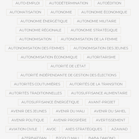
AUTO-EMPLOI
AUTODÉTERMINATION
AUTOÉDITION
AUTOMATISATION
AUTONOMIE
AUTONOMIE ÉCONOMIQUE
AUTONOMIE ÉNERGÉTIQUE
AUTONOMIE MILITAIRE
AUTONOMIE RÉGIONALE
AUTONOMIE STRATÉGIQUE
AUTONOMISATION
AUTONOMISATION DE LA FEMME
AUTONOMISATION DES FEMMES
AUTONOMISATION DES JEUNES
AUTONOMISATION ÉCONOMIQUE
AUTORITARISME
AUTORITÉ DE L’ÉTAT
AUTORITÉ INDÉPENDANTE DE GESTION DES ÉLECTIONS
AUTORITÉS COUTUMIÈRES
AUTORITÉS DE LA TRANSITION
AUTORITÉS TRADITIONNELLES
AUTOSUFFISANCE ALIMENTAIRE
AUTOSUFFISANCE ÉNERGÉTIQUE
AVANT-PROJET
AVENIR DES JEUNES
AVENIR DU MALI
AVENIR DU SAHEL
AVENIR POLITIQUE
AVENIR PROSPÈRE
AVERTISSEMENT
AVIATION CIVILE
AVOC
AXES STRATÉGIQUES
AZAWAD
AZERBAÏDJAN
B2GOLD MALI
BABA DAKONO